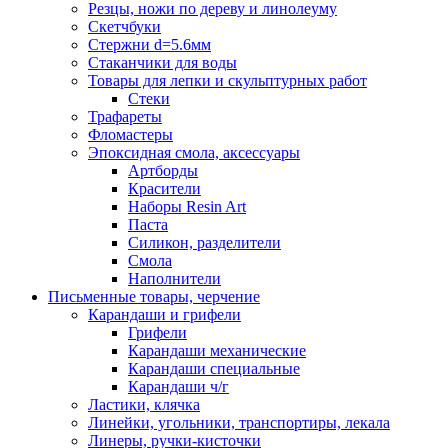
Резцы, ножи по дереву и линолеуму
Скетчбуки
Стержни d=5.6мм
Стаканчики для воды
Товары для лепки и скульптурных работ
Стеки
Трафареты
Фломастеры
Эпоксидная смола, аксессуары
Артборды
Красители
Наборы Resin Art
Паста
Силикон, разделители
Смола
Наполнители
Письменные товары, черчение
Карандаши и грифели
Грифели
Карандаши механические
Карандаши специальные
Карандаши ч/г
Ластики, клячка
Линейки, угольники, транспортиры, лекала
Линеры, ручки-кисточки