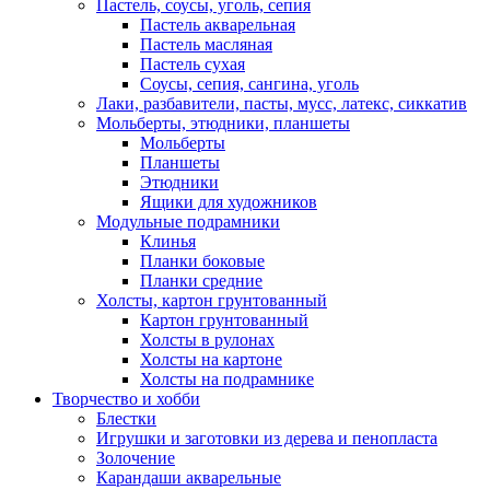
Пастель, соусы, уголь, сепия
Пастель акварельная
Пастель масляная
Пастель сухая
Соусы, сепия, сангина, уголь
Лаки, разбавители, пасты, мусс, латекс, сиккатив
Мольберты, этюдники, планшеты
Мольберты
Планшеты
Этюдники
Ящики для художников
Модульные подрамники
Клинья
Планки боковые
Планки средние
Холсты, картон грунтованный
Картон грунтованный
Холсты в рулонах
Холсты на картоне
Холсты на подрамнике
Творчество и хобби
Блестки
Игрушки и заготовки из дерева и пенопласта
Золочение
Карандаши акварельные