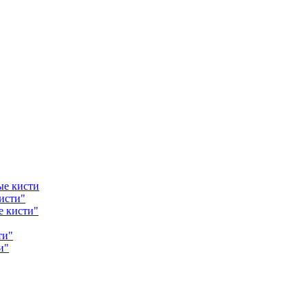
ые кисти
исти"
е кисти"
ти"
и"