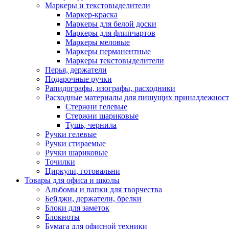
Маркеры и текстовыделители
Маркер-краска
Маркеры для белой доски
Маркеры для флипчартов
Маркеры меловые
Маркеры перманентные
Маркеры текстовыделители
Перья, держатели
Подарочные ручки
Рапидографы, изографы, расходники
Расходные материалы для пишущих принадлежност
Стержни гелевые
Стержни шариковые
Тушь, чернила
Ручки гелевые
Ручки стираемые
Ручки шариковые
Точилки
Циркули, готовальни
Товары для офиса и школы
Альбомы и папки для творчества
Бейджи, держатели, брелки
Блоки для заметок
Блокноты
Бумага для офисной техники