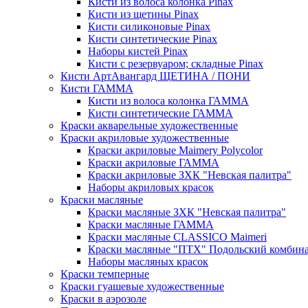
Кисти из волоса колонка Pinax
Кисти из щетины Pinax
Кисти силиконовые Pinax
Кисти синтетические Pinax
Наборы кистей Pinax
Кисти с резервуаром; складные Pinax
Кисти АртАвангард ЩЕТИНА / ПОНИ
Кисти ГАММА
Кисти из волоса колонка ГАММА
Кисти синтетические ГАММА
Краски акварельные художественные
Краски акриловые художественные
Краски акриловые Maimery Polycolor
Краски акриловые ГАММА
Краски акриловые ЗХК "Невская палитра"
Наборы акриловых красок
Краски масляные
Краски масляные ЗХК "Невская палитра"
Краски масляные ГАММА
Краски масляные CLASSICO Maimeri
Краски масляные "ПТХ" Подольский комбин
Наборы масляных красок
Краски темперные
Краски гуашевые художественные
Краски в аэрозоле