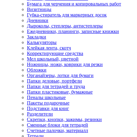
Бумага для черчения и копировальных работ
Визитницы
Губка-стиратель для маркерных досок
Дневники
Дыроколы, степлеры, антистеплеры
Ежедневники, планинги, записные книжки
Закладки
Калькуляторы
Клейкая лента, скотч
Корректирующие средства
Мел школьный, цветной
Ножницы, ножи, коврики для резки
Обложки
Органайзеры, лотки для бумаги
Папки деловые, портфели
Папки для тетрадей и труда
Папки пластиковые, бумажные
Пеналы школьные
Пакеты подарочные
Подставки для книг
Разделители
Скрепки, кнопки, зажимы, резинки
Сменные блоки для тетрадей
Счетные палочки, материалл
Тетради