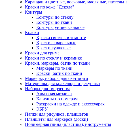
Карандаши цветные, восковые, масляные, пастельн
Краски по коже "Декола"
Контуры
Контуры по стеклу
Контуры по ткани
Контуры универсальные
Краски
Краска светящ. в темноте
Краски акварельные
Краски гуашевые
Краски для грима
Краски по стеклу и керамике
Краски, маркеры, батик по ткани
Маркеры по ткани
Краски, батик по ткани
Маркеры, наборы для скетчинга
Материалы для кракелюра и декупажа
Наборы для творчества
Алмазная мозаика
Картины по номерам
Раскраски на одежде и аксессуарах
ЭБРУ
Папки для рисунков, планшетов
Планшеты для маркеров (доски)
Полимерная глина (пластика), инструменты