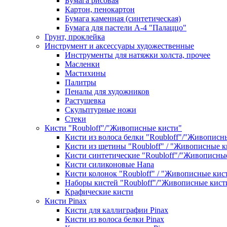
Бумага рисовая
Картон, пенокартон
Бумага каменная (синтетическая)
Бумага для пастели А-4 "Палаццо"
Грунт, проклейка
Инструмент и аксессуары художественные
Инструменты для натяжки холста, прочее
Масленки
Мастихины
Палитры
Пеналы для художников
Растушевка
Скульптурные ножи
Стеки
Кисти "Roubloff"/"Живописные кисти"
Кисти из волоса белки "Roubloff"/"Живописн
Кисти из щетины "Roubloff" / "Живописные к
Кисти синтетические "Roubloff"/"Живописны
Кисти силиконовые Hana
Кисти колонок "Roubloff" / "Живописные кис
Наборы кистей "Roubloff"/"Живописные кист
Крафические кисти
Кисти Pinax
Кисти для каллиграфии Pinax
Кисти из волоса белки Pinax