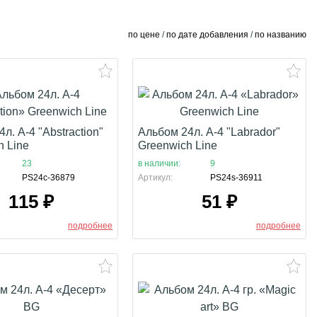
по цене
/
по дате добавления
/
по названию
л. А-4 "Abstraction"
Альбом 24л. А-4 "Labrador"
h Line
Greenwich Line
23
в наличии:
9
PS24c-36879
Артикул:
PS24s-36911
115
₽
51
₽
подробнее
подробнее