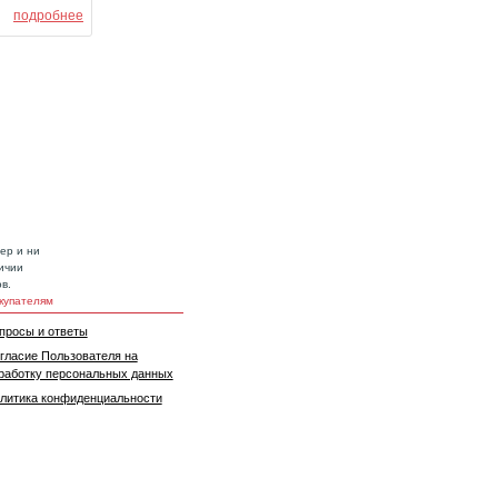
подробнее
ер и ни
ичии
в.
купателям
просы и ответы
гласие Пользователя на
работку персональных данных
литика конфиденциальности