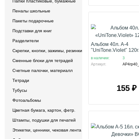
Папки пластиковые, бумажные
Пеналы школьные
Пакеты подарочные
Подставки для книг
Разделители
Альбом 40л. А-4
"UniTone.Violet" 120
Скрепки, кнопки, зажимы, резинки
в наличии:
3
Сменные блоки для тетрадей
Артикул:
АР4гр40
Счетные палочки, материалл
Тетради
155
₽
Тубусы
Фотоальбомы
Цветная бумага, картон, фетр.
Штампы, подушки для печатей
Этикетки, ценники, чековая лента