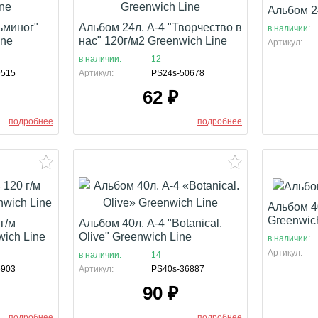
Альбом 2
ьминог"
Альбом 24л. А-4 "Творчество в
в наличии:
ine
нас" 120г/м2 Greenwich Line
Артикул:
в наличии:
12
9515
Артикул:
PS24s-50678
62
₽
подробнее
подробнее
Альбом 4
Greenwic
г/м
Альбом 40л. А-4 "Botanical.
wich Line
Olive" Greenwich Line
в наличии:
Артикул:
в наличии:
14
6903
Артикул:
PS40s-36887
90
₽
подробнее
подробнее