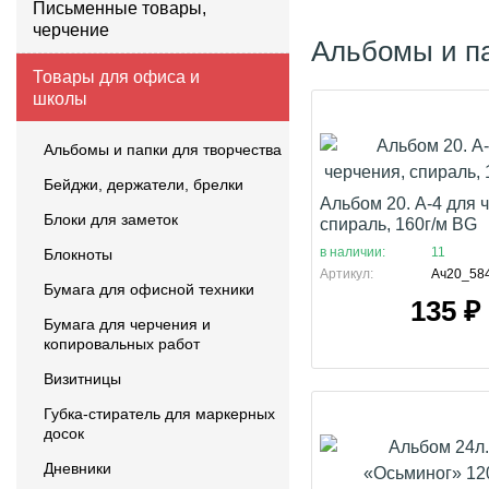
Письменные товары,
черчение
Альбомы и па
Товары для офиса и
школы
Альбомы и папки для творчества
Бейджи, держатели, брелки
Альбом 20. А-4 для 
Блоки для заметок
спираль, 160г/м BG
в наличии:
11
Блокноты
Артикул:
Ач20_58
Бумага для офисной техники
135
₽
Бумага для черчения и
копировальных работ
Визитницы
Губка-стиратель для маркерных
досок
Дневники