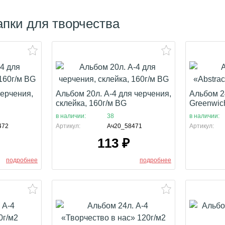
пки для творчества
черчения,
Альбом 20л. А-4 для черчения,
Альбом 24
склейка, 160г/м BG
Greenwic
в наличии:
38
в наличии:
472
Артикул:
Ач20_58471
Артикул:
113
₽
подробнее
подробнее