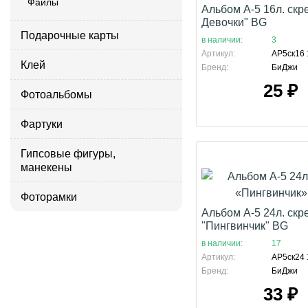
Файлы
Альбом А-5 16л. скре
Девочки" BG
Подарочные карты
в наличии:
3
Артикул:
АР5ск16 
Клей
Бренд:
БиДжи
25
₽
Фотоальбомы
Фартуки
Гипсовые фигуры,
манекены
Фоторамки
Альбом А-5 24л. скр
"Пингвинчик" BG
в наличии:
17
Артикул:
АР5ск24 
Бренд:
БиДжи
33
₽