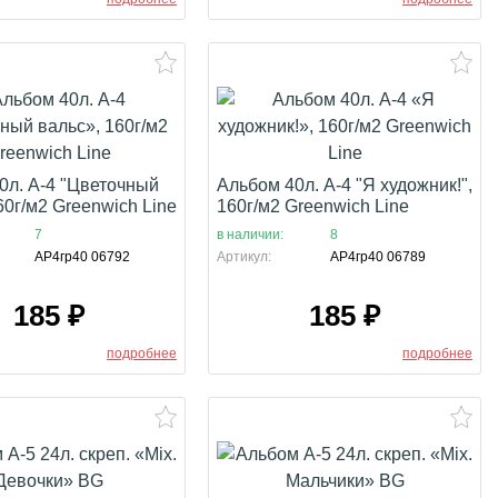
0л. А-4 "Цветочный
Альбом 40л. А-4 "Я художник!",
60г/м2 Greenwich Line
160г/м2 Greenwich Line
7
в наличии:
8
АР4гр40 06792
Артикул:
АР4гр40 06789
185
₽
185
₽
подробнее
подробнее