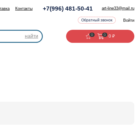
+7(996) 481-50-41
art-line33@mail.ru
тавка
Контакты
Войти
Обратный звонок
0
0
найти
0
₽