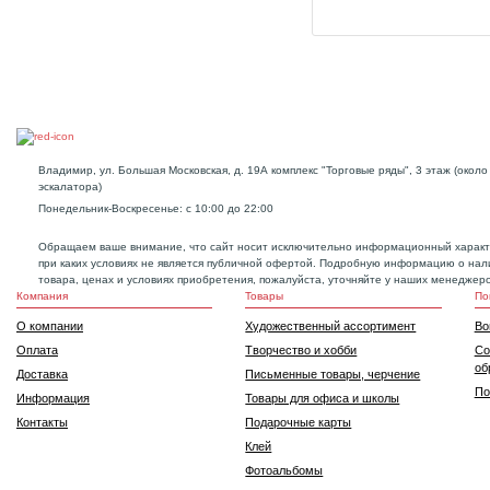
Владимир, ул. Большая Московская, д. 19А комплекс "Торговые ряды", 3 этаж (около
эскалатора)
Понедельник-Воскресенье: с 10:00 до 22:00
Обращаем ваше внимание, что сайт носит исключительно информационный характ
при каких условиях не является публичной офертой. Подробную информацию о нал
товара, ценах и условиях приобретения, пожалуйста, уточняйте у наших менеджеро
Компания
Товары
По
О компании
Художественный ассортимент
Во
Оплата
Творчество и хобби
Со
об
Доставка
Письменные товары, черчение
По
Информация
Товары для офиса и школы
Контакты
Подарочные карты
Клей
Фотоальбомы