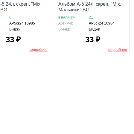
5 24л. скреп. "Mix.
Альбом А-5 24л. скреп. "Mix.
 BG
Мальчики" BG
6
в наличии:
21
АР5ск24 10985
Артикул:
АР5ск24 10984
БиДжи
Бренд:
БиДжи
33
₽
33
₽
подробнее
подробнее