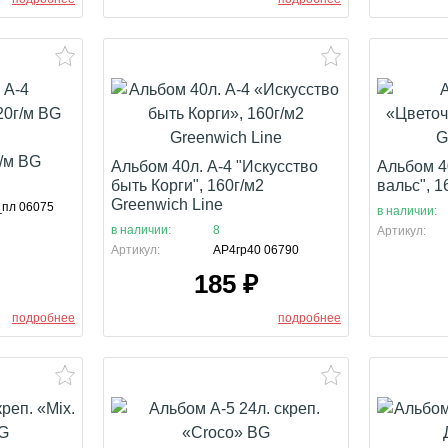
г/м BG
Альбом 40л. А-4 "Искусство
Альбом 4
быть Корги", 160г/м2
вальс", 1
Greenwich Line
_пл 06075
в наличии:
в наличии:
8
Артикул:
Артикул:
АР4гр40 06790
185
₽
подробнее
подробнее