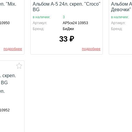
п. "Mix.
Альбом А-5 24л. скреп. "Croco"
Альбом А-
BG
Девочки"
в наличии:
3
в наличии:
10950
Артикул:
АР5ск24 10953
Артикул:
Бренд:
БиДжи
Бренд:
33
₽
подробнее
подробнее
еп.
10952