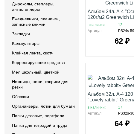
Дыроколы, степлеры,
антистеплеры
Альбом 24л. А-4 "Ос
120г/м2 Greenwich L
Ежедневники, планинги,
записные книжки
в наличии:
12
Артикул:
PS24s-5
Закладки
62
₽
Калькуляторы
Клейкая лента, скотч
Корректирующие средства
Мел школьный, цветной
Ножницы, ножи, коврики для
резки
Альбом 32л. А-4 120 
Обложки
"Lovely rabbit" Green
Органайзеры, лотки для бумаги
в наличии:
17
Артикул:
PS32s-3
Папки деловые, портфели
64
₽
Папки для тетрадей и труда