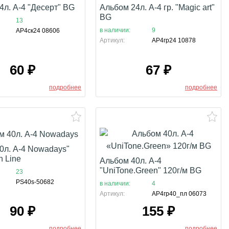
4л. А-4 "Десерт" BG
Альбом 24л. А-4 гр. "Magic art"
BG
13
в наличии:
9
АР4ск24 08606
Артикул:
АР4гр24 10878
60
₽
67
₽
подробнее
подробнее
0л. А-4 Nowadays"
h Line
Альбом 40л. А-4
"UniTone.Green" 120г/м BG
23
PS40s-50682
в наличии:
4
Артикул:
АР4гр40_пл 06073
90
₽
155
₽
подробнее
подробнее