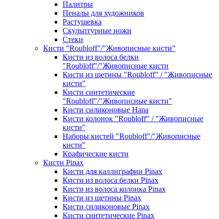
Палитры
Пеналы для художников
Растушевка
Скульптурные ножи
Стеки
Кисти "Roubloff"/"Живописные кисти"
Кисти из волоса белки
"Roubloff"/"Живописные кисти
Кисти из щетины "Roubloff" / "Живописные
кисти"
Кисти синтетические
"Roubloff"/"Живописные кисти"
Кисти силиконовые Hana
Кисти колонок "Roubloff" / "Живописные
кисти"
Наборы кистей "Roubloff"/"Живописные
кисти"
Крафические кисти
Кисти Pinax
Кисти для каллиграфии Pinax
Кисти из волоса белки Pinax
Кисти из волоса колонка Pinax
Кисти из щетины Pinax
Кисти силиконовые Pinax
Кисти синтетические Pinax