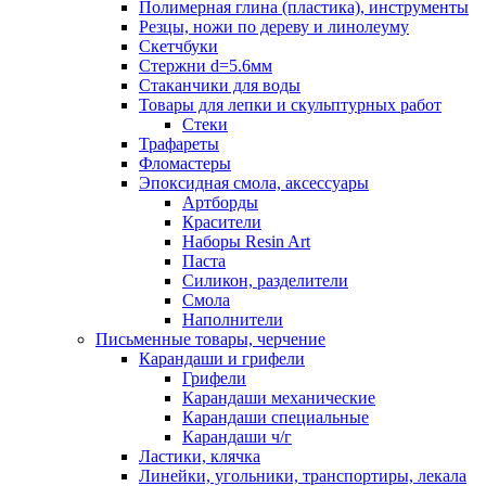
Полимерная глина (пластика), инструменты
Резцы, ножи по дереву и линолеуму
Скетчбуки
Стержни d=5.6мм
Стаканчики для воды
Товары для лепки и скульптурных работ
Стеки
Трафареты
Фломастеры
Эпоксидная смола, аксессуары
Артборды
Красители
Наборы Resin Art
Паста
Силикон, разделители
Смола
Наполнители
Письменные товары, черчение
Карандаши и грифели
Грифели
Карандаши механические
Карандаши специальные
Карандаши ч/г
Ластики, клячка
Линейки, угольники, транспортиры, лекала