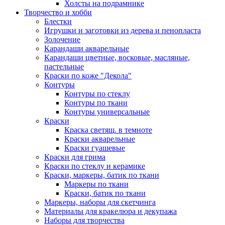
Холсты на подрамнике
Творчество и хобби
Блестки
Игрушки и заготовки из дерева и пенопласта
Золочение
Карандаши акварельные
Карандаши цветные, восковые, масляные,
пастельные
Краски по коже "Декола"
Контуры
Контуры по стеклу
Контуры по ткани
Контуры универсальные
Краски
Краска светящ. в темноте
Краски акварельные
Краски гуашевые
Краски для грима
Краски по стеклу и керамике
Краски, маркеры, батик по ткани
Маркеры по ткани
Краски, батик по ткани
Маркеры, наборы для скетчинга
Материалы для кракелюра и декупажа
Наборы для творчества