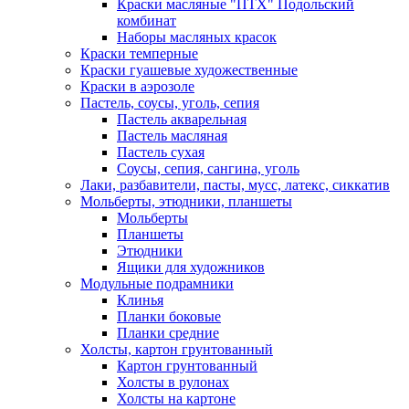
Краски масляные "ПТХ" Подольский
комбинат
Наборы масляных красок
Краски темперные
Краски гуашевые художественные
Краски в аэрозоле
Пастель, соусы, уголь, сепия
Пастель акварельная
Пастель масляная
Пастель сухая
Соусы, сепия, сангина, уголь
Лаки, разбавители, пасты, мусс, латекс, сиккатив
Мольберты, этюдники, планшеты
Мольберты
Планшеты
Этюдники
Ящики для художников
Модульные подрамники
Клинья
Планки боковые
Планки средние
Холсты, картон грунтованный
Картон грунтованный
Холсты в рулонах
Холсты на картоне