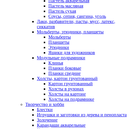
Пастель акварельная
Пастель масляная
Пастель сухая
Соусы, сепия, сангина, уголь
Лаки, разбавители, пасты, мусс, латекс,
сиккатив
Мольберты, этюдники, планшеты
Мольберты
Планшеты
Этюдники
Ящики для художников
Модульные подрамники
Клинья
Планки боковые
Планки средние
Холсты, картон грунтованный
Картон грунтованный
Холсты в рулонах
Холсты на картоне
Холсты на подрамнике
Творчество и хобби
Блестки
Игрушки и заготовки из дерева и пенопласта
Золочение
Карандаши акварельные