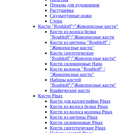
Пеналы для художников
Растушевка
Скульптурные ножи
Стеки
Кисти "Roubloff"/"Живописные кисти"
Кисти из волоса белки
"Roubloff"/"Живописные кисти
Кисти из щетины "Roubloff" /
"Живописные кисти"
Кисти синтетические
"Roubloff"/"Живописные кисти"
Кисти силиконовые Hana
Кисти колонок "Roubloff" /
"Живописные кисти"
Наборы кистей
"Roubloff"/"Живописные кисти"
Крафические кисти
Кисти Pinax
Кисти для каллиграфии Pinax
Кисти из волоса белки Pinax
Кисти из волоса колонка Pinax
Кисти из щетины Pinax
Кисти силиконовые Pinax
Кисти синтетические Pinax