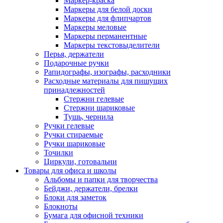
Маркер-краска
Маркеры для белой доски
Маркеры для флипчартов
Маркеры меловые
Маркеры перманентные
Маркеры текстовыделители
Перья, держатели
Подарочные ручки
Рапидографы, изографы, расходники
Расходные материалы для пишущих
принадлежностей
Стержни гелевые
Стержни шариковые
Тушь, чернила
Ручки гелевые
Ручки стираемые
Ручки шариковые
Точилки
Циркули, готовальни
Товары для офиса и школы
Альбомы и папки для творчества
Бейджи, держатели, брелки
Блоки для заметок
Блокноты
Бумага для офисной техники