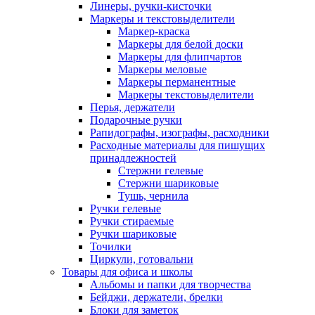
Линеры, ручки-кисточки
Маркеры и текстовыделители
Маркер-краска
Маркеры для белой доски
Маркеры для флипчартов
Маркеры меловые
Маркеры перманентные
Маркеры текстовыделители
Перья, держатели
Подарочные ручки
Рапидографы, изографы, расходники
Расходные материалы для пишущих
принадлежностей
Стержни гелевые
Стержни шариковые
Тушь, чернила
Ручки гелевые
Ручки стираемые
Ручки шариковые
Точилки
Циркули, готовальни
Товары для офиса и школы
Альбомы и папки для творчества
Бейджи, держатели, брелки
Блоки для заметок