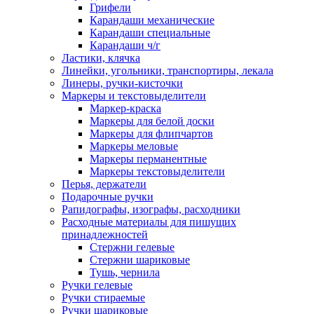
Грифели
Карандаши механические
Карандаши специальные
Карандаши ч/г
Ластики, клячка
Линейки, угольники, транспортиры, лекала
Линеры, ручки-кисточки
Маркеры и текстовыделители
Маркер-краска
Маркеры для белой доски
Маркеры для флипчартов
Маркеры меловые
Маркеры перманентные
Маркеры текстовыделители
Перья, держатели
Подарочные ручки
Рапидографы, изографы, расходники
Расходные материалы для пишущих
принадлежностей
Стержни гелевые
Стержни шариковые
Тушь, чернила
Ручки гелевые
Ручки стираемые
Ручки шариковые