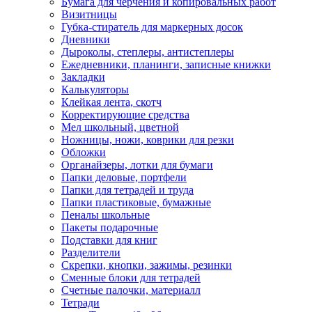
Бумага для черчения и копировальных работ
Визитницы
Губка-стиратель для маркерных досок
Дневники
Дыроколы, степлеры, антистеплеры
Ежедневники, планинги, записные книжки
Закладки
Калькуляторы
Клейкая лента, скотч
Корректирующие средства
Мел школьный, цветной
Ножницы, ножи, коврики для резки
Обложки
Органайзеры, лотки для бумаги
Папки деловые, портфели
Папки для тетрадей и труда
Папки пластиковые, бумажные
Пеналы школьные
Пакеты подарочные
Подставки для книг
Разделители
Скрепки, кнопки, зажимы, резинки
Сменные блоки для тетрадей
Счетные палочки, материалл
Тетради