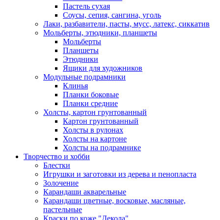
Пастель сухая
Соусы, сепия, сангина, уголь
Лаки, разбавители, пасты, мусс, латекс, сиккатив
Мольберты, этюдники, планшеты
Мольберты
Планшеты
Этюдники
Ящики для художников
Модульные подрамники
Клинья
Планки боковые
Планки средние
Холсты, картон грунтованный
Картон грунтованный
Холсты в рулонах
Холсты на картоне
Холсты на подрамнике
Творчество и хобби
Блестки
Игрушки и заготовки из дерева и пенопласта
Золочение
Карандаши акварельные
Карандаши цветные, восковые, масляные,
пастельные
Краски по коже "Декола"