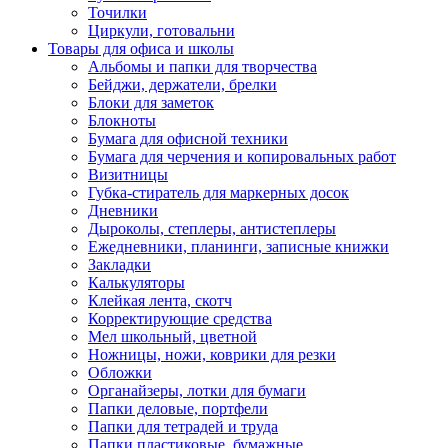
Точилки
Циркули, готовальни
Товары для офиса и школы
Альбомы и папки для творчества
Бейджи, держатели, брелки
Блоки для заметок
Блокноты
Бумага для офисной техники
Бумага для черчения и копировальных работ
Визитницы
Губка-стиратель для маркерных досок
Дневники
Дыроколы, степлеры, антистеплеры
Ежедневники, планинги, записные книжки
Закладки
Калькуляторы
Клейкая лента, скотч
Корректирующие средства
Мел школьный, цветной
Ножницы, ножи, коврики для резки
Обложки
Органайзеры, лотки для бумаги
Папки деловые, портфели
Папки для тетрадей и труда
Папки пластиковые, бумажные