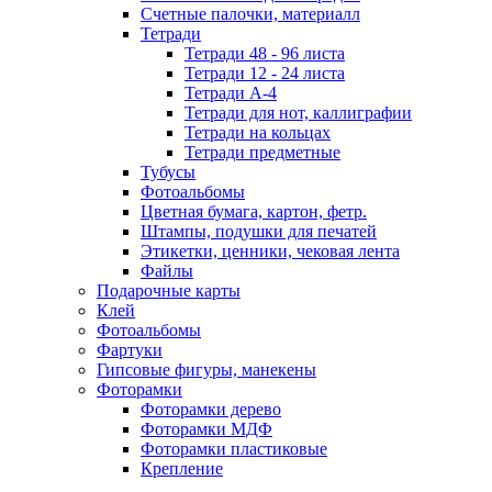
Счетные палочки, материалл
Тетради
Тетради 48 - 96 листа
Тетради 12 - 24 листа
Тетради А-4
Тетради для нот, каллиграфии
Тетради на кольцах
Тетради предметные
Тубусы
Фотоальбомы
Цветная бумага, картон, фетр.
Штампы, подушки для печатей
Этикетки, ценники, чековая лента
Файлы
Подарочные карты
Клей
Фотоальбомы
Фартуки
Гипсовые фигуры, манекены
Фоторамки
Фоторамки дерево
Фоторамки МДФ
Фоторамки пластиковые
Крепление