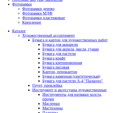
Фоторамки
Фоторамки дерево
Фоторамки МДФ
Фоторамки пластиковые
Крепление
Каталог
Художественный ассортимент
Бумага и картон для художественных работ
Бумага для акварели
Бумага для акрила, масла, гуаши
Бумага для пастели
Бумага крафт
Бумага крепировонная
Бумага рисовая
Картон, пенокартон
Бумага каменная (синтетическая)
Бумага для пастели А-4 "Палаццо"
Грунт, проклейка
Инструмент и аксессуары художественные
Инструменты для натяжки холста,
прочее
Масленки
Мастихины
Палитры