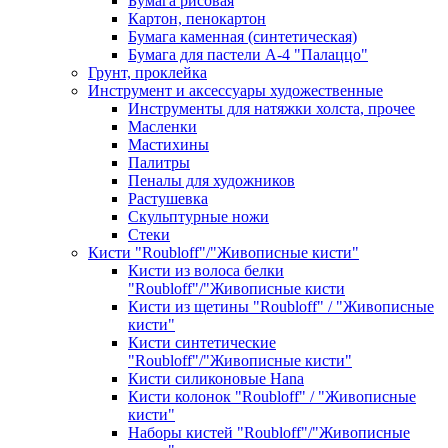
Бумага рисовая
Картон, пенокартон
Бумага каменная (синтетическая)
Бумага для пастели А-4 "Палаццо"
Грунт, проклейка
Инструмент и аксессуары художественные
Инструменты для натяжки холста, прочее
Масленки
Мастихины
Палитры
Пеналы для художников
Растушевка
Скульптурные ножи
Стеки
Кисти "Roubloff"/"Живописные кисти"
Кисти из волоса белки
"Roubloff"/"Живописные кисти
Кисти из щетины "Roubloff" / "Живописные
кисти"
Кисти синтетические
"Roubloff"/"Живописные кисти"
Кисти силиконовые Hana
Кисти колонок "Roubloff" / "Живописные
кисти"
Наборы кистей "Roubloff"/"Живописные