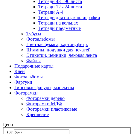
Тетради 48 - 96 листа
Тетради 12 - 24 листа
Тетради А-4
Тетради для нот, каллиграфии
Тетради на кольцах
Тетради предметные
Тубусы
Фотоальбомы
Цветная бумага, картон, фетр.
Штампы, подушки для печатей
Этикетки, ценники, чековая лента
Файлы
Подарочные карты
Клей
Фотоальбомы
Фартуки
Гипсовые фигуры, манекены
Фоторамки
Фоторамки дерево
Фоторамки МДФ
Фоторамки пластиковые
Крепление
Цена
От