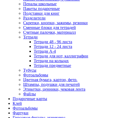
Пеналы школьные
Пакеты подарочные
Подставки для книг
Разделители
Скрепки, кнопки, зажимы, резинки
Сменные блоки для тетрадей
Счетные палочки, материалл
Тетради
Тетради 48 - 96 листа
Тетради 12 - 24 листа
Тетради А-4
Тетради для нот, каллиграфии
Тетради на кольцах
Тетради предметные
Тубусы
Фотоальбомы
Цветная бумага, картон, фетр.
Штампы, подушки для печатей
Этикетки, ценники, чековая лента
Файлы
Подарочные карты
Клей
Фотоальбомы
Фартуки
Гипсовые фигуры, манекены