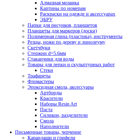
Алмазная мозаика
Картины по номерам
Раскраски на одежде и аксессуарах
ЭБРУ
Папки для рисунков, планшетов
Планшеты для маркеров (доски)
Полимерная глина (пластика), инструменты
Резцы, ножи по дереву и линолеуму
Скетчбуки
Стержни d=5.6мм
Стаканчики для воды
Товары для лепки и скульптурных работ
Стеки
Трафареты
Фломастеры
Эпоксидная смола, аксессуары
Артборды
Красители
Наборы Resin Art
Паста
Силикон, разделители
Смола
Наполнители
Письменные товары, черчение
Карандаши и грифели