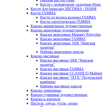
Наборы кистей Pinax
Кисти с резервуаром; складные Pinax
Кисти АртАвангард ЩЕТИНА / ПОНИ
Кисти ГАММА
Кисти из волоса колонка ГАММА
Кисти синтетические ГАММА
Краски акварельные художественные
Краски акриловые художественные
Краски акриловые Maimery Polycolor
Краски акриловые ГАММА
Краски акриловые ЗХК "Невская
палитра"
Наборы акриловых красок
Краски масляные
Краски масляные ЗХК "Невская
палитра"
Краски масляные ГАММА
Краски масляные CLASSICO Maimeri
Краски масляные "ПТХ" Подольский
комбинат
Наборы масляных красок
Краски темперные
Краски гуашевые художественные
Краски в аэрозоле
Пастель, соусы, уголь, сепия