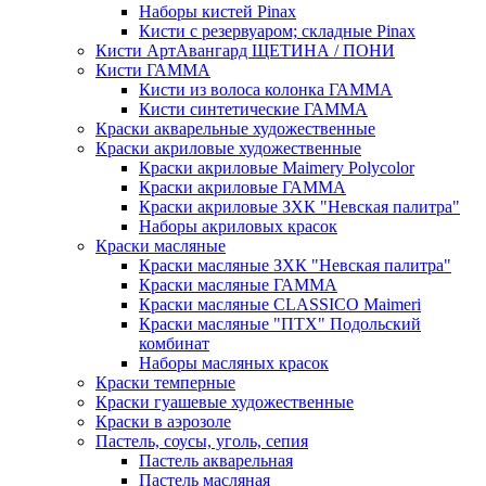
Наборы кистей Pinax
Кисти с резервуаром; складные Pinax
Кисти АртАвангард ЩЕТИНА / ПОНИ
Кисти ГАММА
Кисти из волоса колонка ГАММА
Кисти синтетические ГАММА
Краски акварельные художественные
Краски акриловые художественные
Краски акриловые Maimery Polycolor
Краски акриловые ГАММА
Краски акриловые ЗХК "Невская палитра"
Наборы акриловых красок
Краски масляные
Краски масляные ЗХК "Невская палитра"
Краски масляные ГАММА
Краски масляные CLASSICO Maimeri
Краски масляные "ПТХ" Подольский
комбинат
Наборы масляных красок
Краски темперные
Краски гуашевые художественные
Краски в аэрозоле
Пастель, соусы, уголь, сепия
Пастель акварельная
Пастель масляная