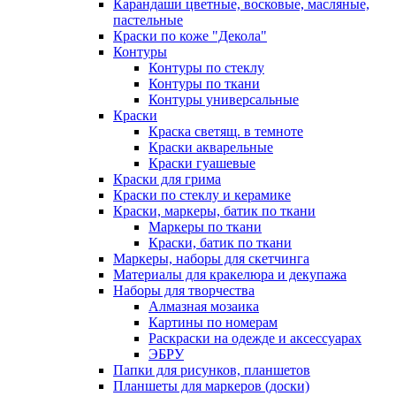
Карандаши цветные, восковые, масляные,
пастельные
Краски по коже "Декола"
Контуры
Контуры по стеклу
Контуры по ткани
Контуры универсальные
Краски
Краска светящ. в темноте
Краски акварельные
Краски гуашевые
Краски для грима
Краски по стеклу и керамике
Краски, маркеры, батик по ткани
Маркеры по ткани
Краски, батик по ткани
Маркеры, наборы для скетчинга
Материалы для кракелюра и декупажа
Наборы для творчества
Алмазная мозаика
Картины по номерам
Раскраски на одежде и аксессуарах
ЭБРУ
Папки для рисунков, планшетов
Планшеты для маркеров (доски)