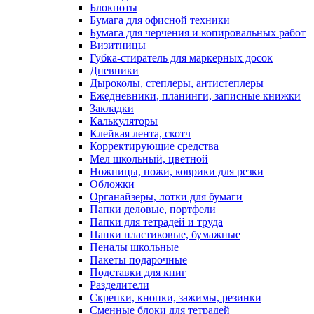
Блокноты
Бумага для офисной техники
Бумага для черчения и копировальных работ
Визитницы
Губка-стиратель для маркерных досок
Дневники
Дыроколы, степлеры, антистеплеры
Ежедневники, планинги, записные книжки
Закладки
Калькуляторы
Клейкая лента, скотч
Корректирующие средства
Мел школьный, цветной
Ножницы, ножи, коврики для резки
Обложки
Органайзеры, лотки для бумаги
Папки деловые, портфели
Папки для тетрадей и труда
Папки пластиковые, бумажные
Пеналы школьные
Пакеты подарочные
Подставки для книг
Разделители
Скрепки, кнопки, зажимы, резинки
Сменные блоки для тетрадей