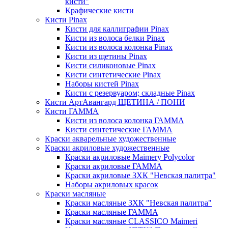
кисти"
Крафические кисти
Кисти Pinax
Кисти для каллиграфии Pinax
Кисти из волоса белки Pinax
Кисти из волоса колонка Pinax
Кисти из щетины Pinax
Кисти силиконовые Pinax
Кисти синтетические Pinax
Наборы кистей Pinax
Кисти с резервуаром; складные Pinax
Кисти АртАвангард ЩЕТИНА / ПОНИ
Кисти ГАММА
Кисти из волоса колонка ГАММА
Кисти синтетические ГАММА
Краски акварельные художественные
Краски акриловые художественные
Краски акриловые Maimery Polycolor
Краски акриловые ГАММА
Краски акриловые ЗХК "Невская палитра"
Наборы акриловых красок
Краски масляные
Краски масляные ЗХК "Невская палитра"
Краски масляные ГАММА
Краски масляные CLASSICO Maimeri