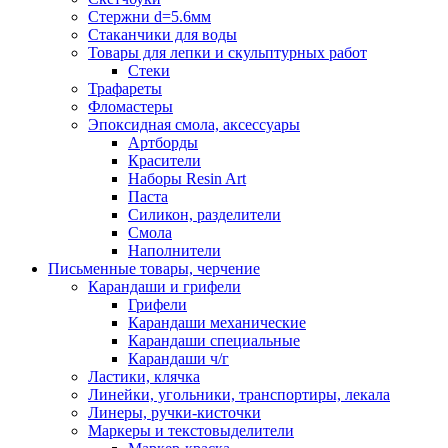
Стержни d=5.6мм
Стаканчики для воды
Товары для лепки и скульптурных работ
Стеки
Трафареты
Фломастеры
Эпоксидная смола, аксессуары
Артборды
Красители
Наборы Resin Art
Паста
Силикон, разделители
Смола
Наполнители
Письменные товары, черчение
Карандаши и грифели
Грифели
Карандаши механические
Карандаши специальные
Карандаши ч/г
Ластики, клячка
Линейки, угольники, транспортиры, лекала
Линеры, ручки-кисточки
Маркеры и текстовыделители