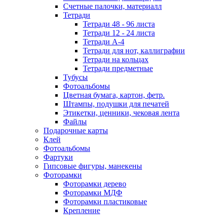
Счетные палочки, материалл
Тетради
Тетради 48 - 96 листа
Тетради 12 - 24 листа
Тетради А-4
Тетради для нот, каллиграфии
Тетради на кольцах
Тетради предметные
Тубусы
Фотоальбомы
Цветная бумага, картон, фетр.
Штампы, подушки для печатей
Этикетки, ценники, чековая лента
Файлы
Подарочные карты
Клей
Фотоальбомы
Фартуки
Гипсовые фигуры, манекены
Фоторамки
Фоторамки дерево
Фоторамки МДФ
Фоторамки пластиковые
Крепление