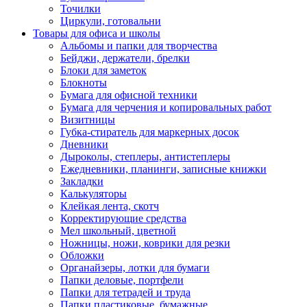
Точилки
Циркули, готовальни
Товары для офиса и школы
Альбомы и папки для творчества
Бейджи, держатели, брелки
Блоки для заметок
Блокноты
Бумага для офисной техники
Бумага для черчения и копировальных работ
Визитницы
Губка-стиратель для маркерных досок
Дневники
Дыроколы, степлеры, антистеплеры
Ежедневники, планинги, записные книжки
Закладки
Калькуляторы
Клейкая лента, скотч
Корректирующие средства
Мел школьный, цветной
Ножницы, ножи, коврики для резки
Обложки
Органайзеры, лотки для бумаги
Папки деловые, портфели
Папки для тетрадей и труда
Папки пластиковые, бумажные