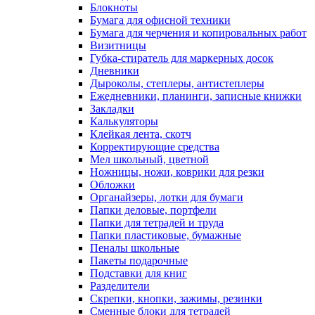
Блокноты
Бумага для офисной техники
Бумага для черчения и копировальных работ
Визитницы
Губка-стиратель для маркерных досок
Дневники
Дыроколы, степлеры, антистеплеры
Ежедневники, планинги, записные книжки
Закладки
Калькуляторы
Клейкая лента, скотч
Корректирующие средства
Мел школьный, цветной
Ножницы, ножи, коврики для резки
Обложки
Органайзеры, лотки для бумаги
Папки деловые, портфели
Папки для тетрадей и труда
Папки пластиковые, бумажные
Пеналы школьные
Пакеты подарочные
Подставки для книг
Разделители
Скрепки, кнопки, зажимы, резинки
Сменные блоки для тетрадей