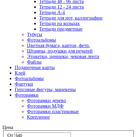
Тетради 48 - 96 листа
Тетради 12 - 24 листа
Тетради А-4
Тетради для нот, каллиграфии
Тетради на кольцах
Тетради предметные
Тубусы
Фотоальбомы
Цветная бумага, картон, фетр.
Штампы, подушки для печатей
Этикетки, ценники, чековая лента
Файлы
Подарочные карты
Клей
Фотоальбомы
Фартуки
Гипсовые фигуры, манекены
Фоторамки
Фоторамки дерево
Фоторамки МДФ
Фоторамки пластиковые
Крепление
Цена
От