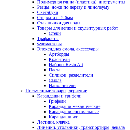
Полимерная глина (пластика), инструменты
Резцы, ножи по дереву и линолеуму
Скетчбуки
Стержни d=5.6мм
Стаканчики для воды
Товары для лепки и скульптурных работ
Стеки
Трафареты
Фломастеры
Эпоксидная смола, аксессуары
Артборды
Красители
Наборы Resin Art
Паста
Силикон, разделители
Смола
Наполнители
Письменные товары, черчение
Карандаши и грифели
Грифели
Карандаши механические
Карандаши специальные
Карандаши ч/г
Ластики, клячка
Линейки, угольники, транспортиры, лекала