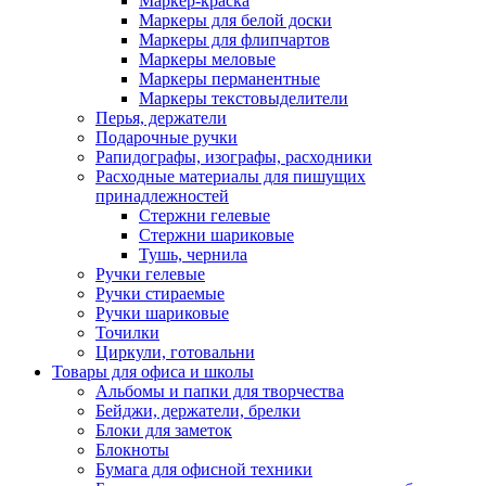
Маркер-краска
Маркеры для белой доски
Маркеры для флипчартов
Маркеры меловые
Маркеры перманентные
Маркеры текстовыделители
Перья, держатели
Подарочные ручки
Рапидографы, изографы, расходники
Расходные материалы для пишущих
принадлежностей
Стержни гелевые
Стержни шариковые
Тушь, чернила
Ручки гелевые
Ручки стираемые
Ручки шариковые
Точилки
Циркули, готовальни
Товары для офиса и школы
Альбомы и папки для творчества
Бейджи, держатели, брелки
Блоки для заметок
Блокноты
Бумага для офисной техники