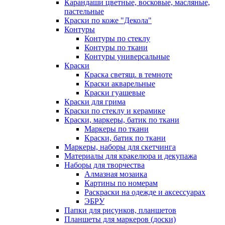
Карандаши цветные, восковые, масляные,
пастельные
Краски по коже "Декола"
Контуры
Контуры по стеклу
Контуры по ткани
Контуры универсальные
Краски
Краска светящ. в темноте
Краски акварельные
Краски гуашевые
Краски для грима
Краски по стеклу и керамике
Краски, маркеры, батик по ткани
Маркеры по ткани
Краски, батик по ткани
Маркеры, наборы для скетчинга
Материалы для кракелюра и декупажа
Наборы для творчества
Алмазная мозаика
Картины по номерам
Раскраски на одежде и аксессуарах
ЭБРУ
Папки для рисунков, планшетов
Планшеты для маркеров (доски)