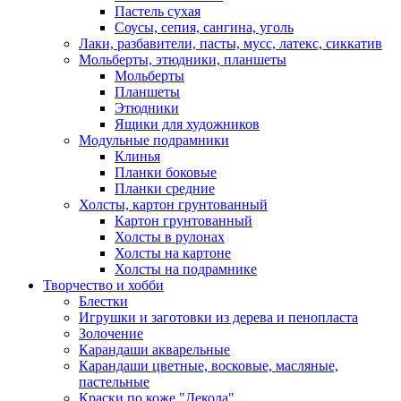
Пастель сухая
Соусы, сепия, сангина, уголь
Лаки, разбавители, пасты, мусс, латекс, сиккатив
Мольберты, этюдники, планшеты
Мольберты
Планшеты
Этюдники
Ящики для художников
Модульные подрамники
Клинья
Планки боковые
Планки средние
Холсты, картон грунтованный
Картон грунтованный
Холсты в рулонах
Холсты на картоне
Холсты на подрамнике
Творчество и хобби
Блестки
Игрушки и заготовки из дерева и пенопласта
Золочение
Карандаши акварельные
Карандаши цветные, восковые, масляные,
пастельные
Краски по коже "Декола"