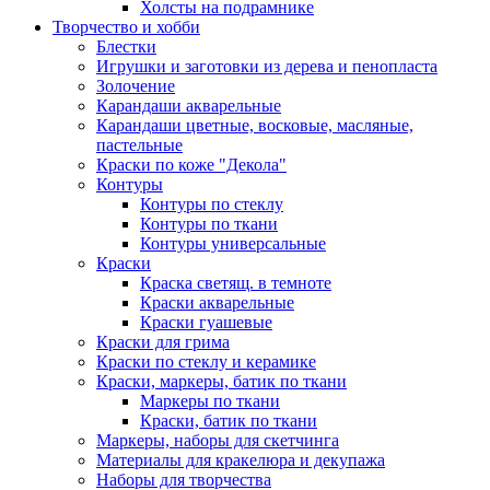
Холсты на подрамнике
Творчество и хобби
Блестки
Игрушки и заготовки из дерева и пенопласта
Золочение
Карандаши акварельные
Карандаши цветные, восковые, масляные,
пастельные
Краски по коже "Декола"
Контуры
Контуры по стеклу
Контуры по ткани
Контуры универсальные
Краски
Краска светящ. в темноте
Краски акварельные
Краски гуашевые
Краски для грима
Краски по стеклу и керамике
Краски, маркеры, батик по ткани
Маркеры по ткани
Краски, батик по ткани
Маркеры, наборы для скетчинга
Материалы для кракелюра и декупажа
Наборы для творчества