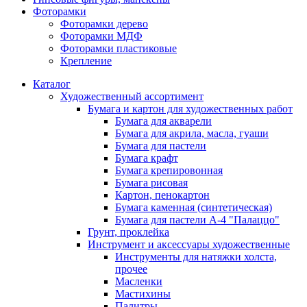
Фоторамки
Фоторамки дерево
Фоторамки МДФ
Фоторамки пластиковые
Крепление
Каталог
Художественный ассортимент
Бумага и картон для художественных работ
Бумага для акварели
Бумага для акрила, масла, гуаши
Бумага для пастели
Бумага крафт
Бумага крепировонная
Бумага рисовая
Картон, пенокартон
Бумага каменная (синтетическая)
Бумага для пастели А-4 "Палаццо"
Грунт, проклейка
Инструмент и аксессуары художественные
Инструменты для натяжки холста,
прочее
Масленки
Мастихины
Палитры