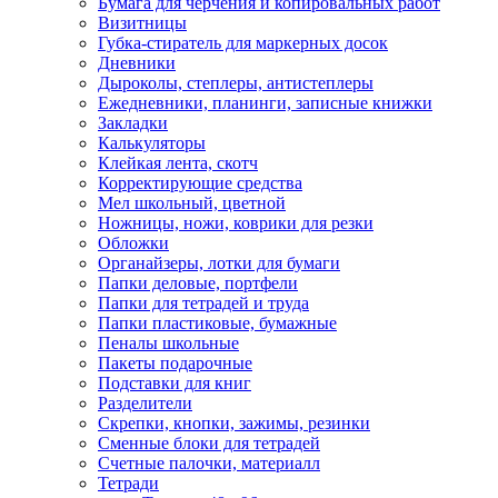
Бумага для черчения и копировальных работ
Визитницы
Губка-стиратель для маркерных досок
Дневники
Дыроколы, степлеры, антистеплеры
Ежедневники, планинги, записные книжки
Закладки
Калькуляторы
Клейкая лента, скотч
Корректирующие средства
Мел школьный, цветной
Ножницы, ножи, коврики для резки
Обложки
Органайзеры, лотки для бумаги
Папки деловые, портфели
Папки для тетрадей и труда
Папки пластиковые, бумажные
Пеналы школьные
Пакеты подарочные
Подставки для книг
Разделители
Скрепки, кнопки, зажимы, резинки
Сменные блоки для тетрадей
Счетные палочки, материалл
Тетради