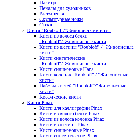
Палитры
Пеналы для художников
Растушевка
Скульптурные ножи
Стеки
Кисти "Roubloff"/"Живописные кисти"
Кисти из волоса белки
"Roubloff"/"Живописные кисти
Кисти из щетины "Roubloff" / "Живописные
кисти"
Кисти синтетические
"Roubloff"/"Живописные кисти"
Кисти силиконовые Hana
Кисти колонок "Roubloff" / "Живописные
кисти"
Наборы кистей "Roubloff"/"Живописные
кисти"
Крафические кисти
Кисти Pinax
Кисти для каллиграфии Pinax
Кисти из волоса белки Pinax
Кисти из волоса колонка Pinax
Кисти из щетины Pinax
Кисти силиконовые Pinax
Кисти синтетические Pinax