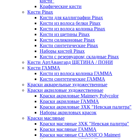
кисти"
Крафические кисти
Кисти Pinax
Кисти для каллиграфии Pinax
Кисти из волоса белки Pinax
Кисти из волоса колонка Pinax
Кисти из щетины Pinax
Кисти силиконовые Pinax
Кисти синтетические Pinax
Наборы кистей Pinax
Кисти с резервуаром; складные Pinax
Кисти АртАвангард ЩЕТИНА / ПОНИ
Кисти ГАММА
Кисти из волоса колонка ГАММА
Кисти синтетические ГАММА
Краски акварельные художественные
Краски акриловые художественные
Краски акриловые Maimery Polycolor
Краски акриловые ГАММА
Краски акриловые ЗХК "Невская палитра"
Наборы акриловых красок
Краски масляные
Краски масляные ЗХК "Невская палитра"
Краски масляные ГАММА
Краски масляные CLASSICO Maimeri