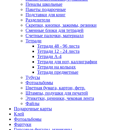
Пеналы школьные
Пакеты подарочные
Подставки для книг
Разделители
Скрепки, кнопки, зажимы, резинки
Сменные блоки для тетрадей
Счетные палочки, материалл
Тетради
Тетради 48 - 96 листа
Тетради 12 - 24 листа
Тетради А-4
Тетради для нот, каллиграфии
Тетради на кольцах
Тетради предметные
Тубусы
Фотоальбомы
Цветная бумага, картон, фетр.
Штампы, подушки для печатей
Этикетки, ценники, чековая лента
Файлы
Подарочные карты
Клей
Фотоальбомы
Фартуки
Гипсовые фигуры, манекены