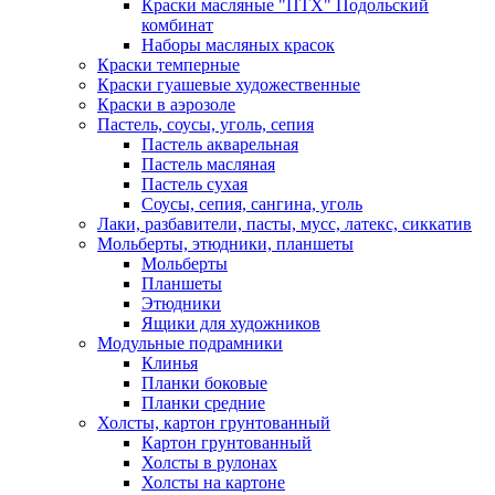
Краски масляные "ПТХ" Подольский
комбинат
Наборы масляных красок
Краски темперные
Краски гуашевые художественные
Краски в аэрозоле
Пастель, соусы, уголь, сепия
Пастель акварельная
Пастель масляная
Пастель сухая
Соусы, сепия, сангина, уголь
Лаки, разбавители, пасты, мусс, латекс, сиккатив
Мольберты, этюдники, планшеты
Мольберты
Планшеты
Этюдники
Ящики для художников
Модульные подрамники
Клинья
Планки боковые
Планки средние
Холсты, картон грунтованный
Картон грунтованный
Холсты в рулонах
Холсты на картоне