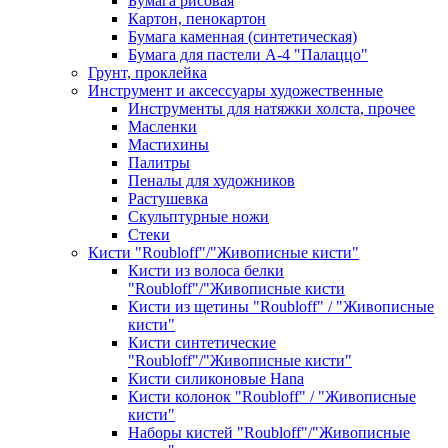
Бумага рисовая
Картон, пенокартон
Бумага каменная (синтетическая)
Бумага для пастели А-4 "Палаццо"
Грунт, проклейка
Инструмент и аксессуары художественные
Инструменты для натяжки холста, прочее
Масленки
Мастихины
Палитры
Пеналы для художников
Растушевка
Скульптурные ножи
Стеки
Кисти "Roubloff"/"Живописные кисти"
Кисти из волоса белки
"Roubloff"/"Живописные кисти
Кисти из щетины "Roubloff" / "Живописные
кисти"
Кисти синтетические
"Roubloff"/"Живописные кисти"
Кисти силиконовые Hana
Кисти колонок "Roubloff" / "Живописные
кисти"
Наборы кистей "Roubloff"/"Живописные