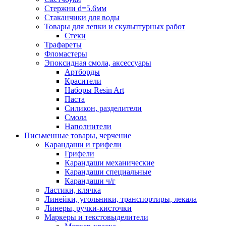
Стержни d=5.6мм
Стаканчики для воды
Товары для лепки и скульптурных работ
Стеки
Трафареты
Фломастеры
Эпоксидная смола, аксессуары
Артборды
Красители
Наборы Resin Art
Паста
Силикон, разделители
Смола
Наполнители
Письменные товары, черчение
Карандаши и грифели
Грифели
Карандаши механические
Карандаши специальные
Карандаши ч/г
Ластики, клячка
Линейки, угольники, транспортиры, лекала
Линеры, ручки-кисточки
Маркеры и текстовыделители