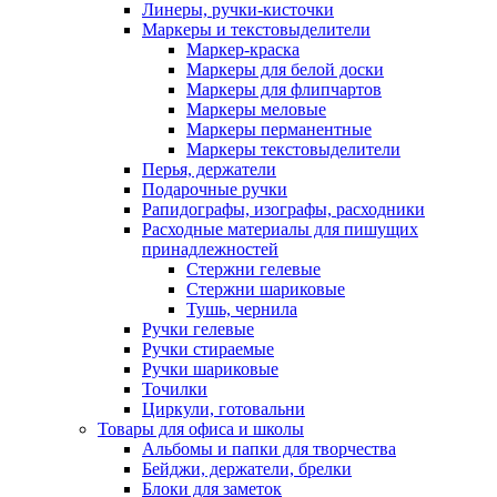
Линеры, ручки-кисточки
Маркеры и текстовыделители
Маркер-краска
Маркеры для белой доски
Маркеры для флипчартов
Маркеры меловые
Маркеры перманентные
Маркеры текстовыделители
Перья, держатели
Подарочные ручки
Рапидографы, изографы, расходники
Расходные материалы для пишущих
принадлежностей
Стержни гелевые
Стержни шариковые
Тушь, чернила
Ручки гелевые
Ручки стираемые
Ручки шариковые
Точилки
Циркули, готовальни
Товары для офиса и школы
Альбомы и папки для творчества
Бейджи, держатели, брелки
Блоки для заметок