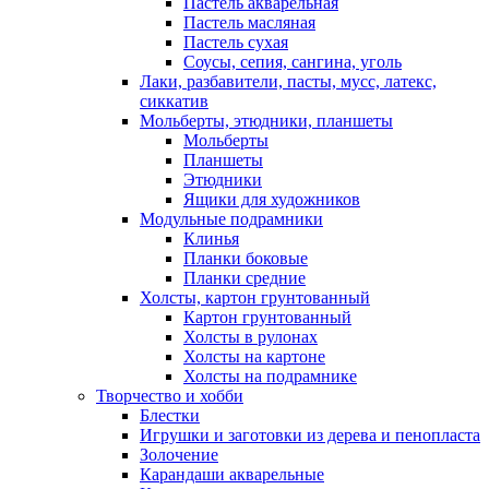
Пастель акварельная
Пастель масляная
Пастель сухая
Соусы, сепия, сангина, уголь
Лаки, разбавители, пасты, мусс, латекс,
сиккатив
Мольберты, этюдники, планшеты
Мольберты
Планшеты
Этюдники
Ящики для художников
Модульные подрамники
Клинья
Планки боковые
Планки средние
Холсты, картон грунтованный
Картон грунтованный
Холсты в рулонах
Холсты на картоне
Холсты на подрамнике
Творчество и хобби
Блестки
Игрушки и заготовки из дерева и пенопласта
Золочение
Карандаши акварельные