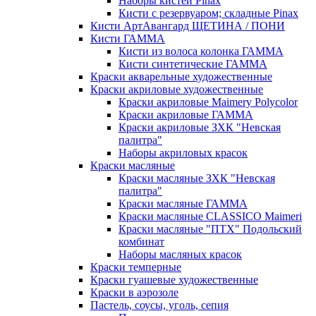
Наборы кистей Pinax
Кисти с резервуаром; складные Pinax
Кисти АртАвангард ЩЕТИНА / ПОНИ
Кисти ГАММА
Кисти из волоса колонка ГАММА
Кисти синтетические ГАММА
Краски акварельные художественные
Краски акриловые художественные
Краски акриловые Maimery Polycolor
Краски акриловые ГАММА
Краски акриловые ЗХК "Невская
палитра"
Наборы акриловых красок
Краски масляные
Краски масляные ЗХК "Невская
палитра"
Краски масляные ГАММА
Краски масляные CLASSICO Maimeri
Краски масляные "ПТХ" Подольский
комбинат
Наборы масляных красок
Краски темперные
Краски гуашевые художественные
Краски в аэрозоле
Пастель, соусы, уголь, сепия