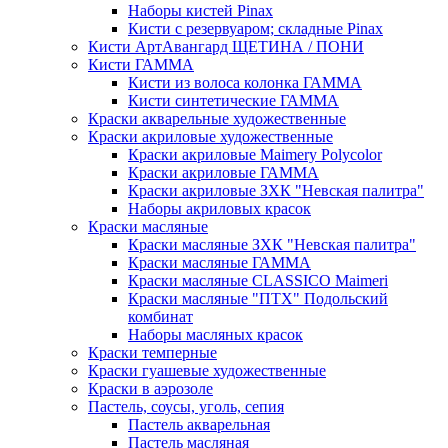
Наборы кистей Pinax
Кисти с резервуаром; складные Pinax
Кисти АртАвангард ЩЕТИНА / ПОНИ
Кисти ГАММА
Кисти из волоса колонка ГАММА
Кисти синтетические ГАММА
Краски акварельные художественные
Краски акриловые художественные
Краски акриловые Maimery Polycolor
Краски акриловые ГАММА
Краски акриловые ЗХК "Невская палитра"
Наборы акриловых красок
Краски масляные
Краски масляные ЗХК "Невская палитра"
Краски масляные ГАММА
Краски масляные CLASSICO Maimeri
Краски масляные "ПТХ" Подольский
комбинат
Наборы масляных красок
Краски темперные
Краски гуашевые художественные
Краски в аэрозоле
Пастель, соусы, уголь, сепия
Пастель акварельная
Пастель масляная