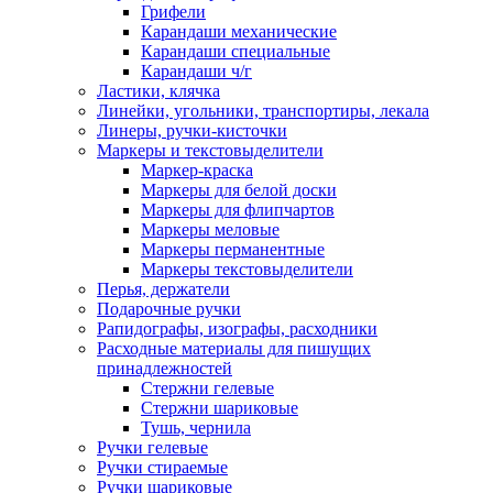
Грифели
Карандаши механические
Карандаши специальные
Карандаши ч/г
Ластики, клячка
Линейки, угольники, транспортиры, лекала
Линеры, ручки-кисточки
Маркеры и текстовыделители
Маркер-краска
Маркеры для белой доски
Маркеры для флипчартов
Маркеры меловые
Маркеры перманентные
Маркеры текстовыделители
Перья, держатели
Подарочные ручки
Рапидографы, изографы, расходники
Расходные материалы для пишущих
принадлежностей
Стержни гелевые
Стержни шариковые
Тушь, чернила
Ручки гелевые
Ручки стираемые
Ручки шариковые