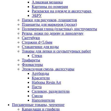
Алмазная мозаика
Картины по номерам
Раскраски на одежде и аксессуарах
ЭБРУ
Папки для рисунков, планшетов
Планшеты для маркеров (доски)
Полимерная глина (пластика), инструменты
Резцы, ножи по дереву и линолеуму
Скетчбуки
Стержни d=5.6мм
Стаканчики для воды
Товары для лепки и скульптурных работ
Стеки
Трафареты
Фломастеры
Эпоксидная смола, аксессуары
Артборды
Красители
Наборы Resin Art
Паста
Силикон, разделители
Смола
Наполнители
Письменные товары, черчение
Карандаши и грифели