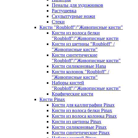
Пеналы для художников
Растушевка
Скульптурные ножи
Стеки
Кисти "Roubloff"/"Живописные кисти"
Кисти из волоса белки
"Roubloff"/"Живописные кисти
Кисти из щетины "Roubloff" /
"Живописные кисти"
Кисти синтетические
"Roubloff"/"Живописные кисти"
Кисти силиконовые Hana
Кисти колонок "Roubloff" /
"Живописные кисти"
Наборы кистей
"Roubloff"/"Живописные кисти"
Крафические кисти
Кисти Pinax
Кисти для каллиграфии Pinax
Кисти из волоса белки Pinax
Кисти из волоса колонка Pinax
Кисти из щетины Pinax
Кисти силиконовые Pinax
Кисти синтетические Pinax