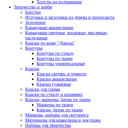
Холсты на подрамнике
Творчество и хобби
Блестки
Игрушки и заготовки из дерева и пенопласта
Золочение
Карандаши акварельные
Карандаши цветные, восковые, масляные,
пастельные
Краски по коже "Декола"
Контуры
Контуры по стеклу
Контуры по ткани
Контуры универсальные
Краски
Краска светящ. в темноте
Краски акварельные
Краски гуашевые
Краски для грима
Краски по стеклу и керамике
Краски, маркеры, батик по ткани
Маркеры по ткани
Краски, батик по ткани
Маркеры, наборы для скетчинга
Материалы для кракелюра и декупажа
Наборы для творчества