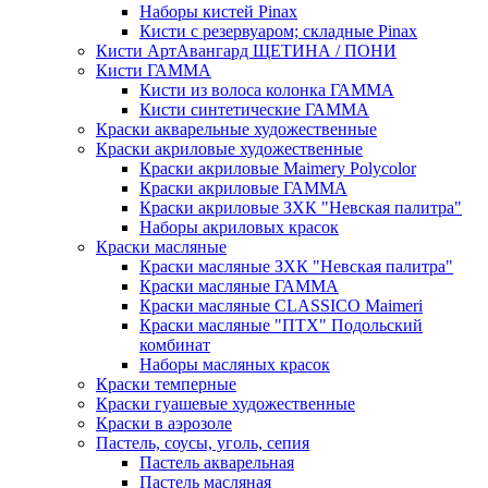
Наборы кистей Pinax
Кисти с резервуаром; складные Pinax
Кисти АртАвангард ЩЕТИНА / ПОНИ
Кисти ГАММА
Кисти из волоса колонка ГАММА
Кисти синтетические ГАММА
Краски акварельные художественные
Краски акриловые художественные
Краски акриловые Maimery Polycolor
Краски акриловые ГАММА
Краски акриловые ЗХК "Невская палитра"
Наборы акриловых красок
Краски масляные
Краски масляные ЗХК "Невская палитра"
Краски масляные ГАММА
Краски масляные CLASSICO Maimeri
Краски масляные "ПТХ" Подольский
комбинат
Наборы масляных красок
Краски темперные
Краски гуашевые художественные
Краски в аэрозоле
Пастель, соусы, уголь, сепия
Пастель акварельная
Пастель масляная