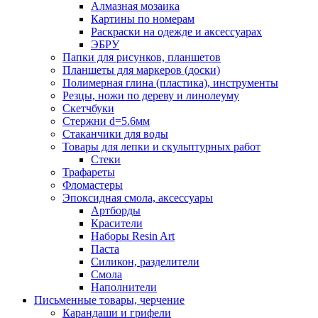
Алмазная мозаика
Картины по номерам
Раскраски на одежде и аксессуарах
ЭБРУ
Папки для рисунков, планшетов
Планшеты для маркеров (доски)
Полимерная глина (пластика), инструменты
Резцы, ножи по дереву и линолеуму
Скетчбуки
Стержни d=5.6мм
Стаканчики для воды
Товары для лепки и скульптурных работ
Стеки
Трафареты
Фломастеры
Эпоксидная смола, аксессуары
Артборды
Красители
Наборы Resin Art
Паста
Силикон, разделители
Смола
Наполнители
Письменные товары, черчение
Карандаши и грифели