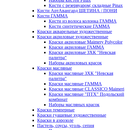
Наборы кистей Pinax
Кисти с резервуаром; складные Pinax
Кисти АртАвангард ЩЕТИНА / ПОНИ
Кисти ГАММА
Кисти из волоса колонка ГАММА
Кисти синтетические ГАММА
Краски акварельные художественные
Краски акриловые художественные
Краски акриловые Maimery Polycolor
Краски акриловые ГАММА
Краски акриловые ЗХК "Невская
палитра"
Наборы акриловых красок
Краски масляные
Краски масляные ЗХК "Невская
палитра"
Краски масляные ГАММА
Краски масляные CLASSICO Maimeri
Краски масляные "ПТХ" Подольский
комбинат
Наборы масляных красок
Краски темперные
Краски гуашевые художественные
Краски в аэрозоле
Пастель, соусы, уголь, сепия