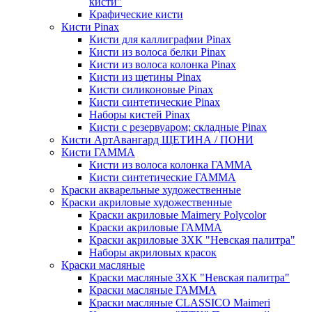
кисти"
Крафические кисти
Кисти Pinax
Кисти для каллиграфии Pinax
Кисти из волоса белки Pinax
Кисти из волоса колонка Pinax
Кисти из щетины Pinax
Кисти силиконовые Pinax
Кисти синтетические Pinax
Наборы кистей Pinax
Кисти с резервуаром; складные Pinax
Кисти АртАвангард ЩЕТИНА / ПОНИ
Кисти ГАММА
Кисти из волоса колонка ГАММА
Кисти синтетические ГАММА
Краски акварельные художественные
Краски акриловые художественные
Краски акриловые Maimery Polycolor
Краски акриловые ГАММА
Краски акриловые ЗХК "Невская палитра"
Наборы акриловых красок
Краски масляные
Краски масляные ЗХК "Невская палитра"
Краски масляные ГАММА
Краски масляные CLASSICO Maimeri