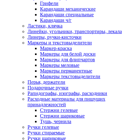
Грифели
Карандаши механические
Карандаши специальные
Карандаши ч/г
Ластики, клячка
Линейки, угольники, транспортиры, лекала
Линеры, ручки-кисточки
Маркеры и текстовыделители
Маркер-краска
Маркеры для белой доски
Маркеры для флипчартов
Маркеры меловые
Маркеры перманентные
Маркеры текстовыделители
Перья, держатели
Подарочные ручки
Рапидографы, изографы, расходники
Расходные материалы для пишущих
принадлежностей
Стержни гелевые
Стержни шариковые
Тушь, чернила
Ручки гелевые
Ручки стираемые
Ручки шариковые