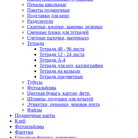
Пеналы школьные
Пакеты подарочные
Подставки для книг
Разделители
Скрепки, кнопки, зажимы, резинки
Сменные блоки для тетрадей
Счетные палочки, материалл
Тетради
Тетради 48 - 96 листа
Тетради 12 - 24 листа
Тетради А-4
Тетради для нот, каллиграфии
Тетради на кольцах
Тетради предметные
Тубусы
Фотоальбомы
Цветная бумага, картон, фетр.
Штампы, подушки для печатей
Этикетки, ценники, чековая лента
Файлы
Подарочные карты
Клей
Фотоальбомы
Фартуки
Гипсовые фигуры, манекены