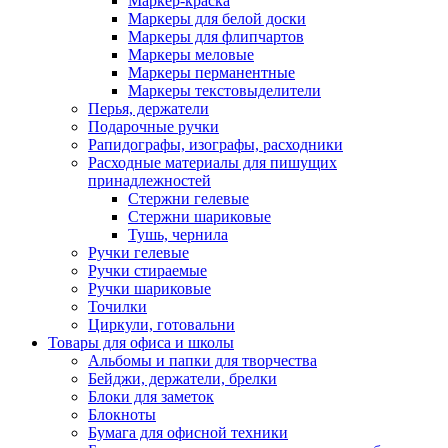
Маркер-краска
Маркеры для белой доски
Маркеры для флипчартов
Маркеры меловые
Маркеры перманентные
Маркеры текстовыделители
Перья, держатели
Подарочные ручки
Рапидографы, изографы, расходники
Расходные материалы для пишущих
принадлежностей
Стержни гелевые
Стержни шариковые
Тушь, чернила
Ручки гелевые
Ручки стираемые
Ручки шариковые
Точилки
Циркули, готовальни
Товары для офиса и школы
Альбомы и папки для творчества
Бейджи, держатели, брелки
Блоки для заметок
Блокноты
Бумага для офисной техники