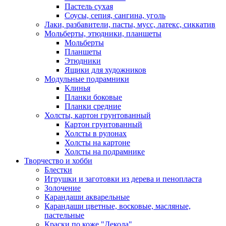
Пастель сухая
Соусы, сепия, сангина, уголь
Лаки, разбавители, пасты, мусс, латекс, сиккатив
Мольберты, этюдники, планшеты
Мольберты
Планшеты
Этюдники
Ящики для художников
Модульные подрамники
Клинья
Планки боковые
Планки средние
Холсты, картон грунтованный
Картон грунтованный
Холсты в рулонах
Холсты на картоне
Холсты на подрамнике
Творчество и хобби
Блестки
Игрушки и заготовки из дерева и пенопласта
Золочение
Карандаши акварельные
Карандаши цветные, восковые, масляные,
пастельные
Краски по коже "Декола"