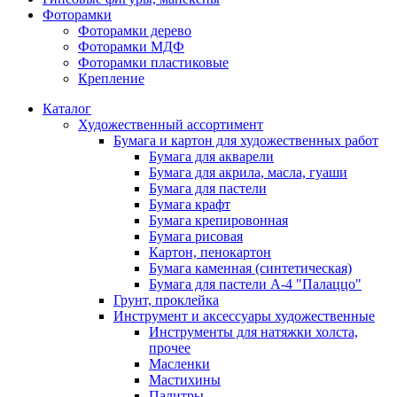
Фоторамки
Фоторамки дерево
Фоторамки МДФ
Фоторамки пластиковые
Крепление
Каталог
Художественный ассортимент
Бумага и картон для художественных работ
Бумага для акварели
Бумага для акрила, масла, гуаши
Бумага для пастели
Бумага крафт
Бумага крепировонная
Бумага рисовая
Картон, пенокартон
Бумага каменная (синтетическая)
Бумага для пастели А-4 "Палаццо"
Грунт, проклейка
Инструмент и аксессуары художественные
Инструменты для натяжки холста,
прочее
Масленки
Мастихины
Палитры