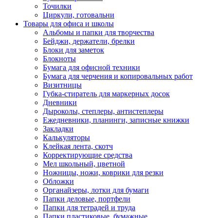
Точилки
Циркули, готовальни
Товары для офиса и школы
Альбомы и папки для творчества
Бейджи, держатели, брелки
Блоки для заметок
Блокноты
Бумага для офисной техники
Бумага для черчения и копировальных работ
Визитницы
Губка-стиратель для маркерных досок
Дневники
Дыроколы, степлеры, антистеплеры
Ежедневники, планинги, записные книжки
Закладки
Калькуляторы
Клейкая лента, скотч
Корректирующие средства
Мел школьный, цветной
Ножницы, ножи, коврики для резки
Обложки
Органайзеры, лотки для бумаги
Папки деловые, портфели
Папки для тетрадей и труда
Папки пластиковые, бумажные