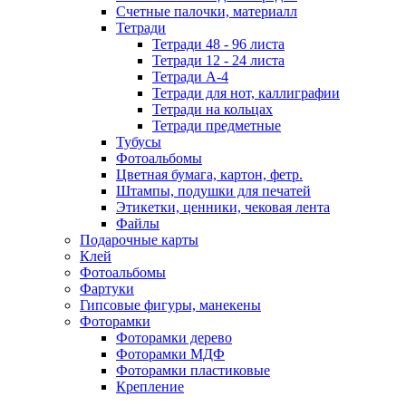
Счетные палочки, материалл
Тетради
Тетради 48 - 96 листа
Тетради 12 - 24 листа
Тетради А-4
Тетради для нот, каллиграфии
Тетради на кольцах
Тетради предметные
Тубусы
Фотоальбомы
Цветная бумага, картон, фетр.
Штампы, подушки для печатей
Этикетки, ценники, чековая лента
Файлы
Подарочные карты
Клей
Фотоальбомы
Фартуки
Гипсовые фигуры, манекены
Фоторамки
Фоторамки дерево
Фоторамки МДФ
Фоторамки пластиковые
Крепление