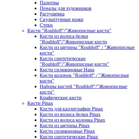
Палитры
Пеналы для художников
Растушевка
Скульптурные ножи
Стеки
Кисти "Roubloff"/"Живописные кисти"
Кисти из волоса белки
"Roubloff"/"Живописные кисти
Кисти из щетины "Roubloff" / "Живописные
кисти"
Кисти синтетические
"Roubloff"/"Живописные кисти"
Кисти силиконовые Hana
Кисти колонок "Roubloff" / "Живописные
кисти"
Наборы кистей "Roubloff"/"Живописные
кисти"
Крафические кисти
Кисти Pinax
Кисти для каллиграфии Pinax
Кисти из волоса белки Pinax
Кисти из волоса колонка Pinax
Кисти из щетины Pinax
Кисти силиконовые Pinax
Кисти синтетические Pinax