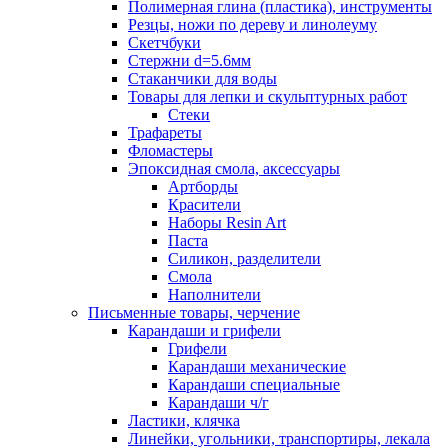
Полимерная глина (пластика), инструменты
Резцы, ножи по дереву и линолеуму
Скетчбуки
Стержни d=5.6мм
Стаканчики для воды
Товары для лепки и скульптурных работ
Стеки
Трафареты
Фломастеры
Эпоксидная смола, аксессуары
Артборды
Красители
Наборы Resin Art
Паста
Силикон, разделители
Смола
Наполнители
Письменные товары, черчение
Карандаши и грифели
Грифели
Карандаши механические
Карандаши специальные
Карандаши ч/г
Ластики, клячка
Линейки, угольники, транспортиры, лекала