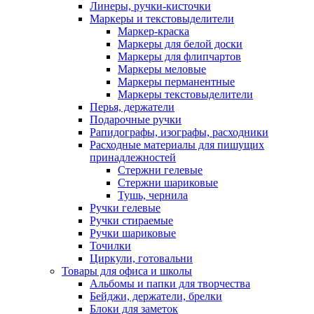
Линеры, ручки-кисточки
Маркеры и текстовыделители
Маркер-краска
Маркеры для белой доски
Маркеры для флипчартов
Маркеры меловые
Маркеры перманентные
Маркеры текстовыделители
Перья, держатели
Подарочные ручки
Рапидографы, изографы, расходники
Расходные материалы для пишущих
принадлежностей
Стержни гелевые
Стержни шариковые
Тушь, чернила
Ручки гелевые
Ручки стираемые
Ручки шариковые
Точилки
Циркули, готовальни
Товары для офиса и школы
Альбомы и папки для творчества
Бейджи, держатели, брелки
Блоки для заметок