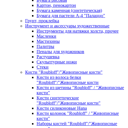
Бумага рисовая
Картон, пенокартон
Бумага каменная (синтетическая)
Бумага для пастели А-4 "Палаццо"
Грунт, проклейка
Инструмент и аксессуары художественные
Инструменты для натяжки холста, прочее
Масленки
Мастихины
Палитры
Пеналы для художников
Растушевка
Скульптурные ножи
Стеки
Кисти "Roubloff"/"Живописные кисти"
Кисти из волоса белки
"Roubloff"/"Живописные кисти
Кисти из щетины "Roubloff" / "Живописные
кисти"
Кисти синтетические
"Roubloff"/"Живописные кисти"
Кисти силиконовые Hana
Кисти колонок "Roubloff" / "Живописные
кисти"
Наборы кистей "Roubloff"/"Живописные