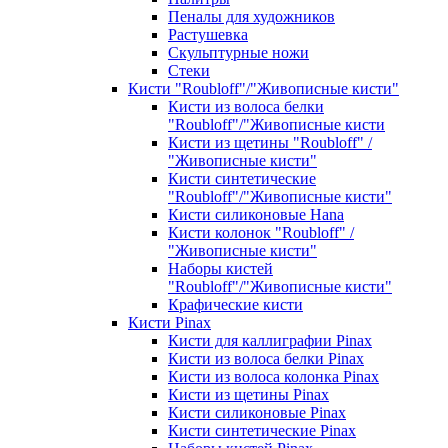
Пеналы для художников
Растушевка
Скульптурные ножи
Стеки
Кисти "Roubloff"/"Живописные кисти"
Кисти из волоса белки
"Roubloff"/"Живописные кисти
Кисти из щетины "Roubloff" /
"Живописные кисти"
Кисти синтетические
"Roubloff"/"Живописные кисти"
Кисти силиконовые Hana
Кисти колонок "Roubloff" /
"Живописные кисти"
Наборы кистей
"Roubloff"/"Живописные кисти"
Крафические кисти
Кисти Pinax
Кисти для каллиграфии Pinax
Кисти из волоса белки Pinax
Кисти из волоса колонка Pinax
Кисти из щетины Pinax
Кисти силиконовые Pinax
Кисти синтетические Pinax