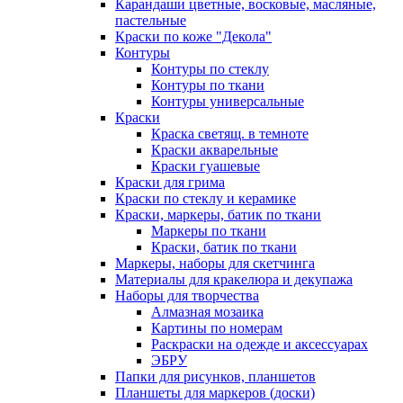
Карандаши цветные, восковые, масляные,
пастельные
Краски по коже "Декола"
Контуры
Контуры по стеклу
Контуры по ткани
Контуры универсальные
Краски
Краска светящ. в темноте
Краски акварельные
Краски гуашевые
Краски для грима
Краски по стеклу и керамике
Краски, маркеры, батик по ткани
Маркеры по ткани
Краски, батик по ткани
Маркеры, наборы для скетчинга
Материалы для кракелюра и декупажа
Наборы для творчества
Алмазная мозаика
Картины по номерам
Раскраски на одежде и аксессуарах
ЭБРУ
Папки для рисунков, планшетов
Планшеты для маркеров (доски)