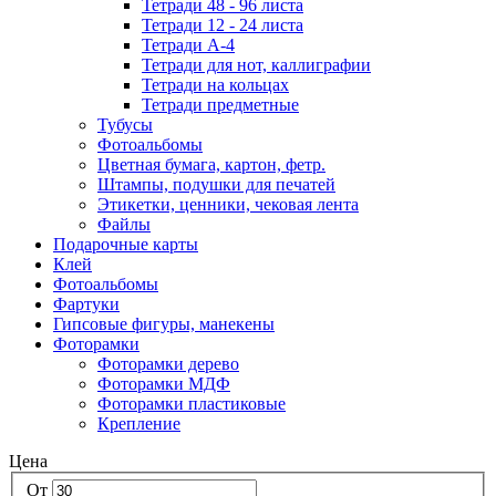
Тетради 48 - 96 листа
Тетради 12 - 24 листа
Тетради А-4
Тетради для нот, каллиграфии
Тетради на кольцах
Тетради предметные
Тубусы
Фотоальбомы
Цветная бумага, картон, фетр.
Штампы, подушки для печатей
Этикетки, ценники, чековая лента
Файлы
Подарочные карты
Клей
Фотоальбомы
Фартуки
Гипсовые фигуры, манекены
Фоторамки
Фоторамки дерево
Фоторамки МДФ
Фоторамки пластиковые
Крепление
Цена
От