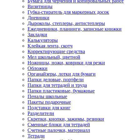
Бумага для черчения и копировальных работ
Визитницы
Губка-стиратель для маркерных досок
Дневники
Дыроколы, степлеры, антистеплеры
Ежедневники, планинги, записные книжки
Закладки
Калькуляторы
Клейкая лента, скотч
Корректирующие средства
Мел школьный, цветной
Ножницы, ножи, коврики для резки
Обложки
Органайзеры, лотки для бумаги
Папки деловые, портфели
Папки для тетрадей и труда
Папки пластиковые, бумажные
Пеналы школьные
Пакеты подарочные
Подставки для книг
Разделители
Скрепки, кнопки, зажимы, резинки
Сменные блоки для тетрадей
Счетные палочки, материалл
Тетради