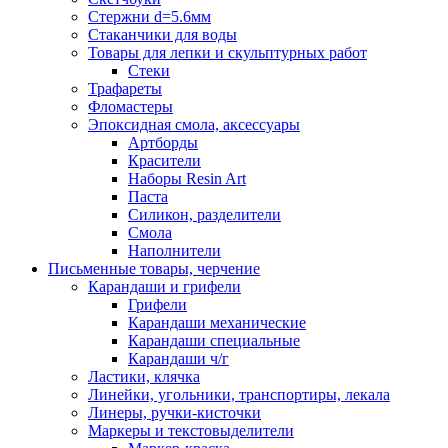
Стержни d=5.6мм
Стаканчики для воды
Товары для лепки и скульптурных работ
Стеки
Трафареты
Фломастеры
Эпоксидная смола, аксессуары
Артборды
Красители
Наборы Resin Art
Паста
Силикон, разделители
Смола
Наполнители
Письменные товары, черчение
Карандаши и грифели
Грифели
Карандаши механические
Карандаши специальные
Карандаши ч/г
Ластики, клячка
Линейки, угольники, транспортиры, лекала
Линеры, ручки-кисточки
Маркеры и текстовыделители