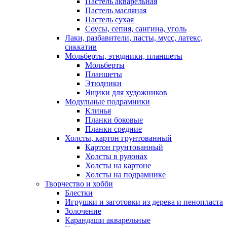
Пастель акварельная
Пастель масляная
Пастель сухая
Соусы, сепия, сангина, уголь
Лаки, разбавители, пасты, мусс, латекс,
сиккатив
Мольберты, этюдники, планшеты
Мольберты
Планшеты
Этюдники
Ящики для художников
Модульные подрамники
Клинья
Планки боковые
Планки средние
Холсты, картон грунтованный
Картон грунтованный
Холсты в рулонах
Холсты на картоне
Холсты на подрамнике
Творчество и хобби
Блестки
Игрушки и заготовки из дерева и пенопласта
Золочение
Карандаши акварельные