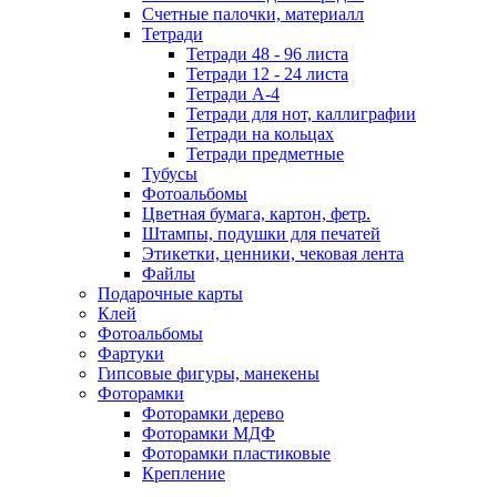
Счетные палочки, материалл
Тетради
Тетради 48 - 96 листа
Тетради 12 - 24 листа
Тетради А-4
Тетради для нот, каллиграфии
Тетради на кольцах
Тетради предметные
Тубусы
Фотоальбомы
Цветная бумага, картон, фетр.
Штампы, подушки для печатей
Этикетки, ценники, чековая лента
Файлы
Подарочные карты
Клей
Фотоальбомы
Фартуки
Гипсовые фигуры, манекены
Фоторамки
Фоторамки дерево
Фоторамки МДФ
Фоторамки пластиковые
Крепление