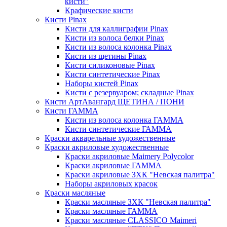
кисти"
Крафические кисти
Кисти Pinax
Кисти для каллиграфии Pinax
Кисти из волоса белки Pinax
Кисти из волоса колонка Pinax
Кисти из щетины Pinax
Кисти силиконовые Pinax
Кисти синтетические Pinax
Наборы кистей Pinax
Кисти с резервуаром; складные Pinax
Кисти АртАвангард ЩЕТИНА / ПОНИ
Кисти ГАММА
Кисти из волоса колонка ГАММА
Кисти синтетические ГАММА
Краски акварельные художественные
Краски акриловые художественные
Краски акриловые Maimery Polycolor
Краски акриловые ГАММА
Краски акриловые ЗХК "Невская палитра"
Наборы акриловых красок
Краски масляные
Краски масляные ЗХК "Невская палитра"
Краски масляные ГАММА
Краски масляные CLASSICO Maimeri