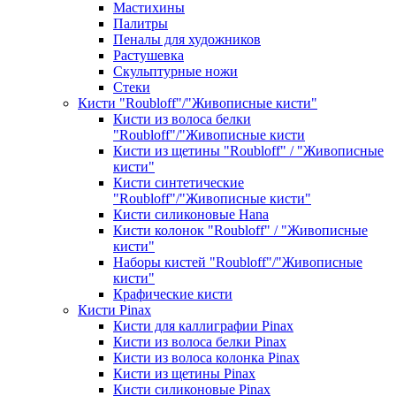
Мастихины
Палитры
Пеналы для художников
Растушевка
Скульптурные ножи
Стеки
Кисти "Roubloff"/"Живописные кисти"
Кисти из волоса белки
"Roubloff"/"Живописные кисти
Кисти из щетины "Roubloff" / "Живописные
кисти"
Кисти синтетические
"Roubloff"/"Живописные кисти"
Кисти силиконовые Hana
Кисти колонок "Roubloff" / "Живописные
кисти"
Наборы кистей "Roubloff"/"Живописные
кисти"
Крафические кисти
Кисти Pinax
Кисти для каллиграфии Pinax
Кисти из волоса белки Pinax
Кисти из волоса колонка Pinax
Кисти из щетины Pinax
Кисти силиконовые Pinax