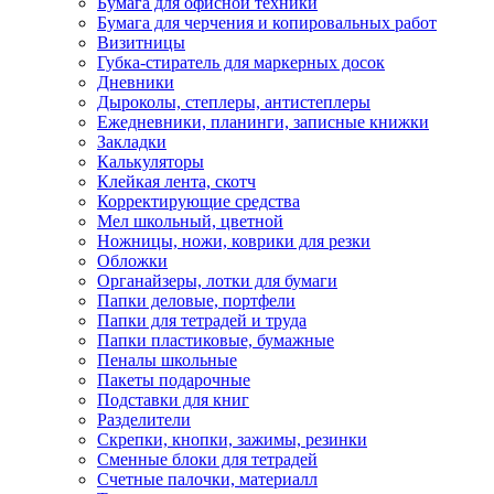
Бумага для офисной техники
Бумага для черчения и копировальных работ
Визитницы
Губка-стиратель для маркерных досок
Дневники
Дыроколы, степлеры, антистеплеры
Ежедневники, планинги, записные книжки
Закладки
Калькуляторы
Клейкая лента, скотч
Корректирующие средства
Мел школьный, цветной
Ножницы, ножи, коврики для резки
Обложки
Органайзеры, лотки для бумаги
Папки деловые, портфели
Папки для тетрадей и труда
Папки пластиковые, бумажные
Пеналы школьные
Пакеты подарочные
Подставки для книг
Разделители
Скрепки, кнопки, зажимы, резинки
Сменные блоки для тетрадей
Счетные палочки, материалл