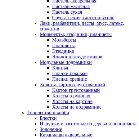
Пастель акварельная
Пастель масляная
Пастель сухая
Соусы, сепия, сангина, уголь
Лаки, разбавители, пасты, мусс, латекс,
сиккатив
Мольберты, этюдники, планшеты
Мольберты
Планшеты
Этюдники
Ящики для художников
Модульные подрамники
Клинья
Планки боковые
Планки средние
Холсты, картон грунтованный
Картон грунтованный
Холсты в рулонах
Холсты на картоне
Холсты на подрамнике
Творчество и хобби
Блестки
Игрушки и заготовки из дерева и пенопласта
Золочение
Карандаши акварельные