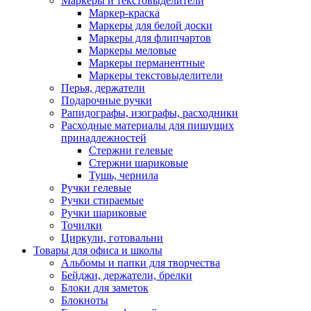
Маркеры и текстовыделители
Маркер-краска
Маркеры для белой доски
Маркеры для флипчартов
Маркеры меловые
Маркеры перманентные
Маркеры текстовыделители
Перья, держатели
Подарочные ручки
Рапидографы, изографы, расходники
Расходные материалы для пишущих
принадлежностей
Стержни гелевые
Стержни шариковые
Тушь, чернила
Ручки гелевые
Ручки стираемые
Ручки шариковые
Точилки
Циркули, готовальни
Товары для офиса и школы
Альбомы и папки для творчества
Бейджи, держатели, брелки
Блоки для заметок
Блокноты