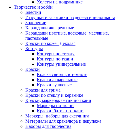
Холсты на подрамнике
Творчество и хобби
Блестки
Игрушки и заготовки из дерева и пенопласта
Золочение
Карандаши акварельные
Карандаши цветные, восковые, масляные,
пастельные
Краски по коже "Декола"
Контуры
Контуры по стеклу
Контуры по ткани
Контуры универсальные
Краски
Краска светящ. в темноте
Краски акварельные
Краски гуашевые
Краски для грима
Краски по стеклу и керамике
Краски, маркеры, батик по ткани
Маркеры по ткани
Краски, батик по ткани
Маркеры, наборы для скетчинга
Материалы для кракелюра и декупажа
Наборы для творчества