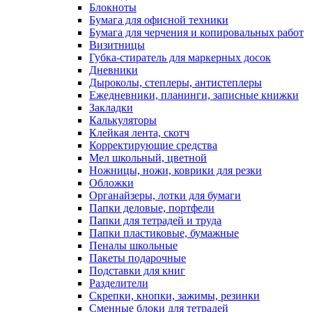
Блокноты
Бумага для офисной техники
Бумага для черчения и копировальных работ
Визитницы
Губка-стиратель для маркерных досок
Дневники
Дыроколы, степлеры, антистеплеры
Ежедневники, планинги, записные книжки
Закладки
Калькуляторы
Клейкая лента, скотч
Корректирующие средства
Мел школьный, цветной
Ножницы, ножи, коврики для резки
Обложки
Органайзеры, лотки для бумаги
Папки деловые, портфели
Папки для тетрадей и труда
Папки пластиковые, бумажные
Пеналы школьные
Пакеты подарочные
Подставки для книг
Разделители
Скрепки, кнопки, зажимы, резинки
Сменные блоки для тетрадей