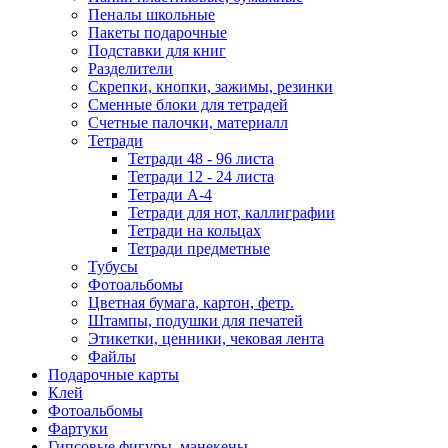
Пеналы школьные
Пакеты подарочные
Подставки для книг
Разделители
Скрепки, кнопки, зажимы, резинки
Сменные блоки для тетрадей
Счетные палочки, материалл
Тетради
Тетради 48 - 96 листа
Тетради 12 - 24 листа
Тетради А-4
Тетради для нот, каллиграфии
Тетради на кольцах
Тетради предметные
Тубусы
Фотоальбомы
Цветная бумага, картон, фетр.
Штампы, подушки для печатей
Этикетки, ценники, чековая лента
Файлы
Подарочные карты
Клей
Фотоальбомы
Фартуки
Гипсовые фигуры, манекены