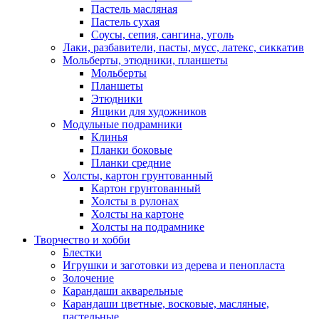
Пастель масляная
Пастель сухая
Соусы, сепия, сангина, уголь
Лаки, разбавители, пасты, мусс, латекс, сиккатив
Мольберты, этюдники, планшеты
Мольберты
Планшеты
Этюдники
Ящики для художников
Модульные подрамники
Клинья
Планки боковые
Планки средние
Холсты, картон грунтованный
Картон грунтованный
Холсты в рулонах
Холсты на картоне
Холсты на подрамнике
Творчество и хобби
Блестки
Игрушки и заготовки из дерева и пенопласта
Золочение
Карандаши акварельные
Карандаши цветные, восковые, масляные,
пастельные