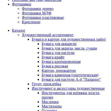
Фоторамки
Фоторамки дерево
Фоторамки МДФ
Фоторамки пластиковые
Крепление
Каталог
Художественный ассортимент
Бумага и картон для художественных работ
Бумага для акварели
Бумага для акрила, масла, гуаши
Бумага для пастели
Бумага крафт
Бумага крепировонная
Бумага рисовая
Картон, пенокартон
Бумага каменная (синтетическая)
Бумага для пастели А-4 "Палаццо"
Грунт, проклейка
Инструмент и аксессуары художественные
Инструменты для натяжки холста,
прочее
Масленки
Мастихины
Палитры