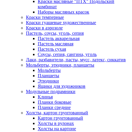
Краски масляные "ПТХ" Подольский
комбинат
Наборы масляных красок
Краски темперные
Краски гуашевые художественные
Краски в аэрозоле
Пастель, соусы, уголь, сепия
Пастель акварельная
Пастель масляная
Пастель сухая
Соусы, сепия, сангина, уголь
Лаки, разбавители, пасты, мусс, латекс, сиккатив
Мольберты, этюдники, планшеты
Мольберты
Планшеты
Этюдники
Ящики для художников
Модульные подрамники
Клинья
Планки боковые
Планки средние
Холсты, картон грунтованный
Картон грунтованный
Холсты в рулонах
Холсты на картоне