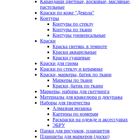
Карандаши цветные, восковые, масляные,
пастельные
Краски по коже "Декола"
Контуры
Контуры по стеклу
Контуры по ткани
Контуры универсальные
Краски
Краска светящ. в темноте
Краски акварельные
Краски гуашевые
Краски для грима
Краски по стеклу и керамике
Краски, маркеры, батик по ткани
Маркеры по ткани
Краски, батик по ткани
Маркеры, наборы для скетчинга
Материалы для кракелюра и декупажа
Наборы для творчества
Алмазная мозаика
Картины по номерам
Раскраски на одежде и аксессуарах
ЭБРУ
Папки для рисунков, планшетов
Планшеты для маркеров (доски)