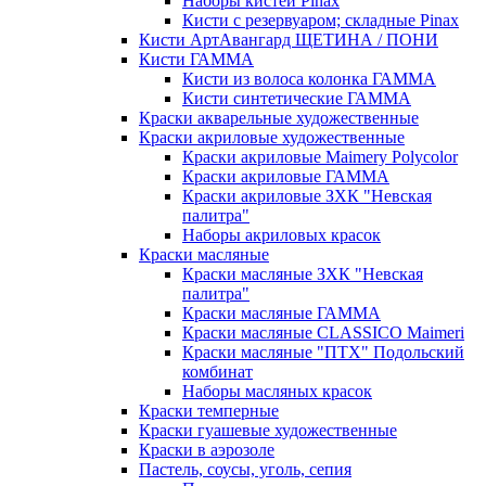
Наборы кистей Pinax
Кисти с резервуаром; складные Pinax
Кисти АртАвангард ЩЕТИНА / ПОНИ
Кисти ГАММА
Кисти из волоса колонка ГАММА
Кисти синтетические ГАММА
Краски акварельные художественные
Краски акриловые художественные
Краски акриловые Maimery Polycolor
Краски акриловые ГАММА
Краски акриловые ЗХК "Невская
палитра"
Наборы акриловых красок
Краски масляные
Краски масляные ЗХК "Невская
палитра"
Краски масляные ГАММА
Краски масляные CLASSICO Maimeri
Краски масляные "ПТХ" Подольский
комбинат
Наборы масляных красок
Краски темперные
Краски гуашевые художественные
Краски в аэрозоле
Пастель, соусы, уголь, сепия