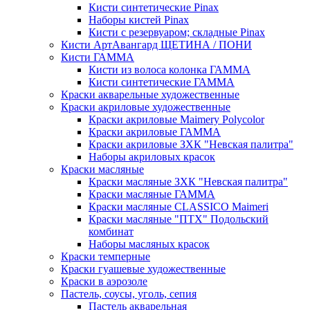
Кисти синтетические Pinax
Наборы кистей Pinax
Кисти с резервуаром; складные Pinax
Кисти АртАвангард ЩЕТИНА / ПОНИ
Кисти ГАММА
Кисти из волоса колонка ГАММА
Кисти синтетические ГАММА
Краски акварельные художественные
Краски акриловые художественные
Краски акриловые Maimery Polycolor
Краски акриловые ГАММА
Краски акриловые ЗХК "Невская палитра"
Наборы акриловых красок
Краски масляные
Краски масляные ЗХК "Невская палитра"
Краски масляные ГАММА
Краски масляные CLASSICO Maimeri
Краски масляные "ПТХ" Подольский
комбинат
Наборы масляных красок
Краски темперные
Краски гуашевые художественные
Краски в аэрозоле
Пастель, соусы, уголь, сепия
Пастель акварельная