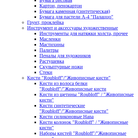
Бумага рисовая
Картон, пенокартон
Бумага каменная (синтетическая)
Бумага для пастели А-4 "Палаццо"
Грунт, проклейка
Инструмент и аксессуары художественные
Инструменты для натяжки холста, прочее
Масленки
Мастихины
Палитры
Пеналы для художников
Растушевка
Скульптурные ножи
Стеки
Кисти "Roubloff"/"Живописные кисти"
Кисти из волоса белки
"Roubloff"/"Живописные кисти
Кисти из щетины "Roubloff" / "Живописные
кисти"
Кисти синтетические
"Roubloff"/"Живописные кисти"
Кисти силиконовые Hana
Кисти колонок "Roubloff" / "Живописные
кисти"
Наборы кистей "Roubloff"/"Живописные