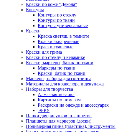
Краски по коже "Декола"
Контуры
Контуры по стеклу
Контуры по ткани
Контуры универсальные
Краски
Краска светящ. в темноте
Краски акварельные
Краски гуашевые
Краски для грима
Краски по стеклу и керамике
Краски, маркеры, батик по ткани
Маркеры по ткани
Краски, батик по ткани
Маркеры, наборы для скетчинга
Материалы для кракелюра и декупажа
Наборы для творчества
Алмазная мозаика
Картины по номерам
Раскраски на одежде и аксессуарах
ЭБРУ
Папки для рисунков, планшетов
Планшеты для маркеров (доски)
Полимерная глина (пластика), инструменты
Резцы, ножи по дереву и линолеуму