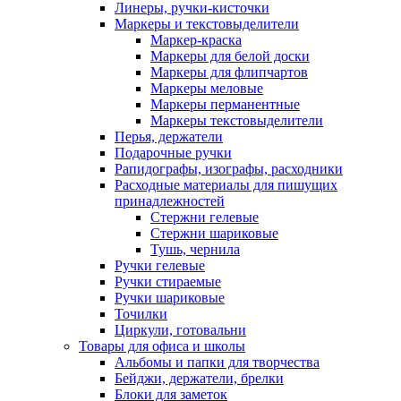
Линеры, ручки-кисточки
Маркеры и текстовыделители
Маркер-краска
Маркеры для белой доски
Маркеры для флипчартов
Маркеры меловые
Маркеры перманентные
Маркеры текстовыделители
Перья, держатели
Подарочные ручки
Рапидографы, изографы, расходники
Расходные материалы для пишущих
принадлежностей
Стержни гелевые
Стержни шариковые
Тушь, чернила
Ручки гелевые
Ручки стираемые
Ручки шариковые
Точилки
Циркули, готовальни
Товары для офиса и школы
Альбомы и папки для творчества
Бейджи, держатели, брелки
Блоки для заметок