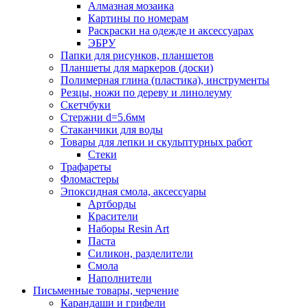
Алмазная мозаика
Картины по номерам
Раскраски на одежде и аксессуарах
ЭБРУ
Папки для рисунков, планшетов
Планшеты для маркеров (доски)
Полимерная глина (пластика), инструменты
Резцы, ножи по дереву и линолеуму
Скетчбуки
Стержни d=5.6мм
Стаканчики для воды
Товары для лепки и скульптурных работ
Стеки
Трафареты
Фломастеры
Эпоксидная смола, аксессуары
Артборды
Красители
Наборы Resin Art
Паста
Силикон, разделители
Смола
Наполнители
Письменные товары, черчение
Карандаши и грифели