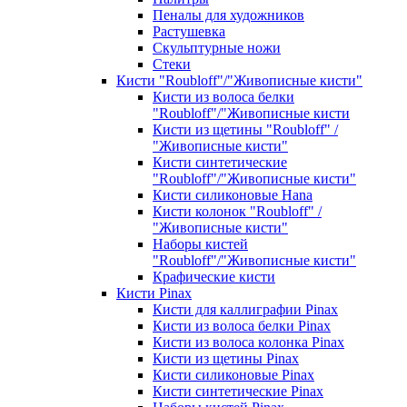
Пеналы для художников
Растушевка
Скульптурные ножи
Стеки
Кисти "Roubloff"/"Живописные кисти"
Кисти из волоса белки
"Roubloff"/"Живописные кисти
Кисти из щетины "Roubloff" /
"Живописные кисти"
Кисти синтетические
"Roubloff"/"Живописные кисти"
Кисти силиконовые Hana
Кисти колонок "Roubloff" /
"Живописные кисти"
Наборы кистей
"Roubloff"/"Живописные кисти"
Крафические кисти
Кисти Pinax
Кисти для каллиграфии Pinax
Кисти из волоса белки Pinax
Кисти из волоса колонка Pinax
Кисти из щетины Pinax
Кисти силиконовые Pinax
Кисти синтетические Pinax