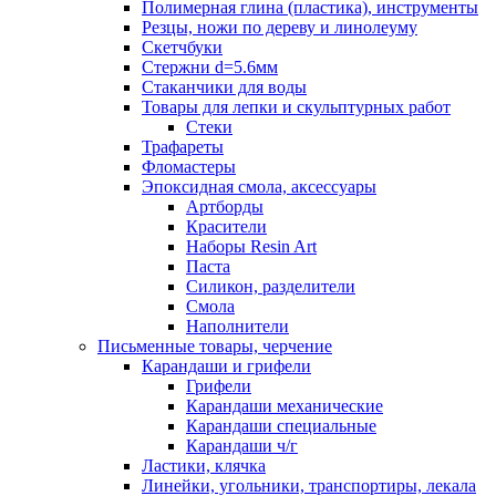
Полимерная глина (пластика), инструменты
Резцы, ножи по дереву и линолеуму
Скетчбуки
Стержни d=5.6мм
Стаканчики для воды
Товары для лепки и скульптурных работ
Стеки
Трафареты
Фломастеры
Эпоксидная смола, аксессуары
Артборды
Красители
Наборы Resin Art
Паста
Силикон, разделители
Смола
Наполнители
Письменные товары, черчение
Карандаши и грифели
Грифели
Карандаши механические
Карандаши специальные
Карандаши ч/г
Ластики, клячка
Линейки, угольники, транспортиры, лекала