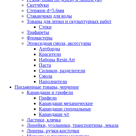
Скетчбуки
Стержни d=5.6мм
Стаканчики для воды
Товары для лепки и скульптурных работ
Стеки
Трафареты
Фломастеры
Эпоксидная смола, аксессуары
Артборды
Красители
Наборы Resin Art
Паста
Силикон, разделители
Смола
Наполнители
Письменные товары, черчение
Карандаши и грифели
Грифели
Карандаши механические
Карандаши специальные
Карандаши ч/г
Ластики, клячка
Линейки, угольники, транспортиры, лекала
Линеры, ручки-кисточки