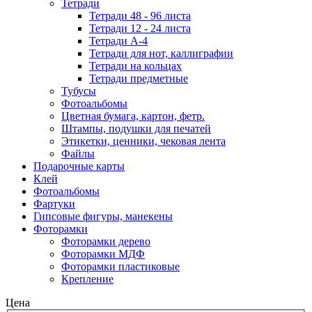
Тетради
Тетради 48 - 96 листа
Тетради 12 - 24 листа
Тетради А-4
Тетради для нот, каллиграфии
Тетради на кольцах
Тетради предметные
Тубусы
Фотоальбомы
Цветная бумага, картон, фетр.
Штампы, подушки для печатей
Этикетки, ценники, чековая лента
Файлы
Подарочные карты
Клей
Фотоальбомы
Фартуки
Гипсовые фигуры, манекены
Фоторамки
Фоторамки дерево
Фоторамки МДФ
Фоторамки пластиковые
Крепление
Цена