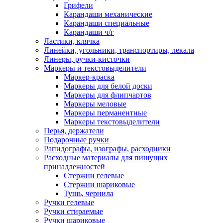
Грифели
Карандаши механические
Карандаши специальные
Карандаши ч/г
Ластики, клячка
Линейки, угольники, транспортиры, лекала
Линеры, ручки-кисточки
Маркеры и текстовыделители
Маркер-краска
Маркеры для белой доски
Маркеры для флипчартов
Маркеры меловые
Маркеры перманентные
Маркеры текстовыделители
Перья, держатели
Подарочные ручки
Рапидографы, изографы, расходники
Расходные материалы для пишущих
принадлежностей
Стержни гелевые
Стержни шариковые
Тушь, чернила
Ручки гелевые
Ручки стираемые
Ручки шариковые