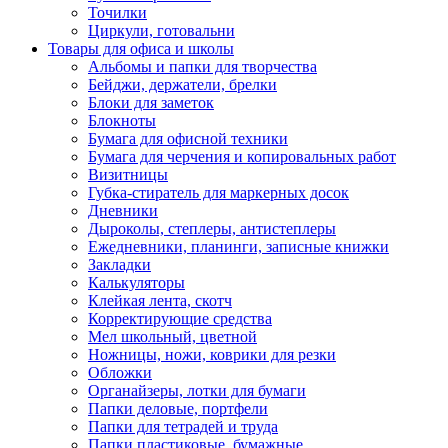
Точилки
Циркули, готовальни
Товары для офиса и школы
Альбомы и папки для творчества
Бейджи, держатели, брелки
Блоки для заметок
Блокноты
Бумага для офисной техники
Бумага для черчения и копировальных работ
Визитницы
Губка-стиратель для маркерных досок
Дневники
Дыроколы, степлеры, антистеплеры
Ежедневники, планинги, записные книжки
Закладки
Калькуляторы
Клейкая лента, скотч
Корректирующие средства
Мел школьный, цветной
Ножницы, ножи, коврики для резки
Обложки
Органайзеры, лотки для бумаги
Папки деловые, портфели
Папки для тетрадей и труда
Папки пластиковые, бумажные