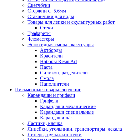
Скетчбуки
Стержни d=5.6мм
Стаканчики для воды
Товары для лепки и скульптурных работ
Стеки
Трафареты
Фломастеры
Эпоксидная смола, аксессуары
Артборды
Красители
Наборы Resin Art
Паста
Силикон, разделители
Смола
Наполнители
Письменные товары, черчение
Карандаши и грифели
Грифели
Карандаши механические
Карандаши специальные
Карандаши ч/г
Ластики, клячка
Линейки, угольники, транспортиры, лекала
Линеры, ручки-кисточки