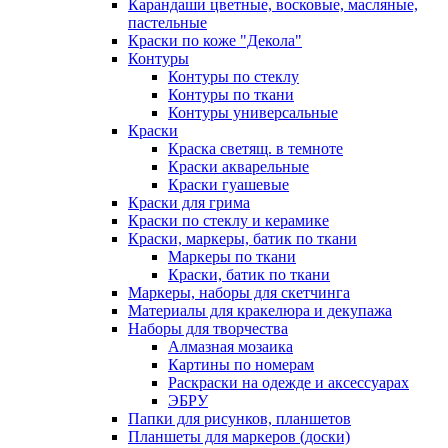
Карандаши цветные, восковые, масляные,
пастельные
Краски по коже "Декола"
Контуры
Контуры по стеклу
Контуры по ткани
Контуры универсальные
Краски
Краска светящ. в темноте
Краски акварельные
Краски гуашевые
Краски для грима
Краски по стеклу и керамике
Краски, маркеры, батик по ткани
Маркеры по ткани
Краски, батик по ткани
Маркеры, наборы для скетчинга
Материалы для кракелюра и декупажа
Наборы для творчества
Алмазная мозаика
Картины по номерам
Раскраски на одежде и аксессуарах
ЭБРУ
Папки для рисунков, планшетов
Планшеты для маркеров (доски)