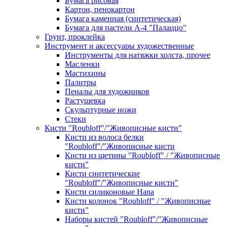
Бумага рисовая
Картон, пенокартон
Бумага каменная (синтетическая)
Бумага для пастели А-4 "Палаццо"
Грунт, проклейка
Инструмент и аксессуары художественные
Инструменты для натяжки холста, прочее
Масленки
Мастихины
Палитры
Пеналы для художников
Растушевка
Скульптурные ножи
Стеки
Кисти "Roubloff"/"Живописные кисти"
Кисти из волоса белки
"Roubloff"/"Живописные кисти
Кисти из щетины "Roubloff" / "Живописные
кисти"
Кисти синтетические
"Roubloff"/"Живописные кисти"
Кисти силиконовые Hana
Кисти колонок "Roubloff" / "Живописные
кисти"
Наборы кистей "Roubloff"/"Живописные