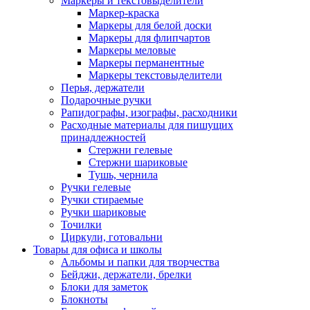
Маркеры и текстовыделители
Маркер-краска
Маркеры для белой доски
Маркеры для флипчартов
Маркеры меловые
Маркеры перманентные
Маркеры текстовыделители
Перья, держатели
Подарочные ручки
Рапидографы, изографы, расходники
Расходные материалы для пишущих
принадлежностей
Стержни гелевые
Стержни шариковые
Тушь, чернила
Ручки гелевые
Ручки стираемые
Ручки шариковые
Точилки
Циркули, готовальни
Товары для офиса и школы
Альбомы и папки для творчества
Бейджи, держатели, брелки
Блоки для заметок
Блокноты