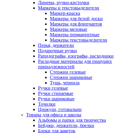
Линеры, ручки-кисточки
Маркеры и текстовыделители
Маркер-краска
Маркеры для белой доски
Маркеры для флипчартов
Маркеры меловые
Маркеры перманентные
Маркеры текстовыделители
Перья, держатели
Подарочные ручки
Рапидографы, изографы, расходники
Расходные материалы для пишущих
принадлежностей
Стержни гелевые
Стержни шариковые
Тушь, чернила
Ручки гелевые
Ручки стираемые
Ручки шариковые
Точилки
Циркули, готовальни
Товары для офиса и школы
Альбомы и папки для творчества
Бейджи, держатели, брелки
Блоки для заметок