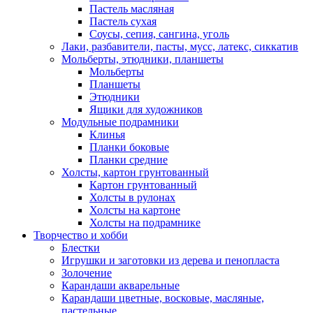
Пастель масляная
Пастель сухая
Соусы, сепия, сангина, уголь
Лаки, разбавители, пасты, мусс, латекс, сиккатив
Мольберты, этюдники, планшеты
Мольберты
Планшеты
Этюдники
Ящики для художников
Модульные подрамники
Клинья
Планки боковые
Планки средние
Холсты, картон грунтованный
Картон грунтованный
Холсты в рулонах
Холсты на картоне
Холсты на подрамнике
Творчество и хобби
Блестки
Игрушки и заготовки из дерева и пенопласта
Золочение
Карандаши акварельные
Карандаши цветные, восковые, масляные,
пастельные