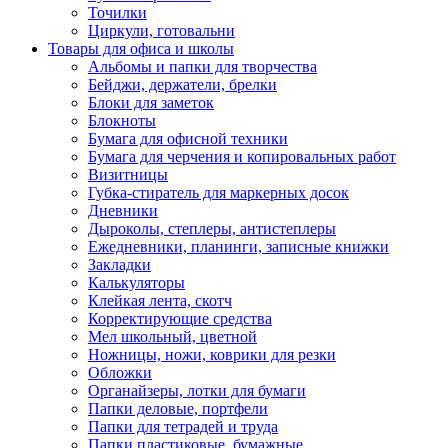
Точилки
Циркули, готовальни
Товары для офиса и школы
Альбомы и папки для творчества
Бейджи, держатели, брелки
Блоки для заметок
Блокноты
Бумага для офисной техники
Бумага для черчения и копировальных работ
Визитницы
Губка-стиратель для маркерных досок
Дневники
Дыроколы, степлеры, антистеплеры
Ежедневники, планинги, записные книжки
Закладки
Калькуляторы
Клейкая лента, скотч
Корректирующие средства
Мел школьный, цветной
Ножницы, ножи, коврики для резки
Обложки
Органайзеры, лотки для бумаги
Папки деловые, портфели
Папки для тетрадей и труда
Папки пластиковые, бумажные