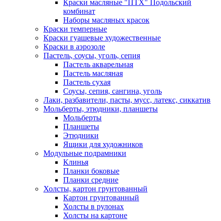
Краски масляные "ПТХ" Подольский
комбинат
Наборы масляных красок
Краски темперные
Краски гуашевые художественные
Краски в аэрозоле
Пастель, соусы, уголь, сепия
Пастель акварельная
Пастель масляная
Пастель сухая
Соусы, сепия, сангина, уголь
Лаки, разбавители, пасты, мусс, латекс, сиккатив
Мольберты, этюдники, планшеты
Мольберты
Планшеты
Этюдники
Ящики для художников
Модульные подрамники
Клинья
Планки боковые
Планки средние
Холсты, картон грунтованный
Картон грунтованный
Холсты в рулонах
Холсты на картоне