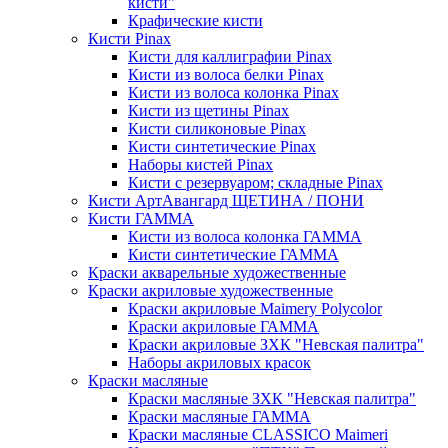
кисти"
Крафические кисти
Кисти Pinax
Кисти для каллиграфии Pinax
Кисти из волоса белки Pinax
Кисти из волоса колонка Pinax
Кисти из щетины Pinax
Кисти силиконовые Pinax
Кисти синтетические Pinax
Наборы кистей Pinax
Кисти с резервуаром; складные Pinax
Кисти АртАвангард ЩЕТИНА / ПОНИ
Кисти ГАММА
Кисти из волоса колонка ГАММА
Кисти синтетические ГАММА
Краски акварельные художественные
Краски акриловые художественные
Краски акриловые Maimery Polycolor
Краски акриловые ГАММА
Краски акриловые ЗХК "Невская палитра"
Наборы акриловых красок
Краски масляные
Краски масляные ЗХК "Невская палитра"
Краски масляные ГАММА
Краски масляные CLASSICO Maimeri