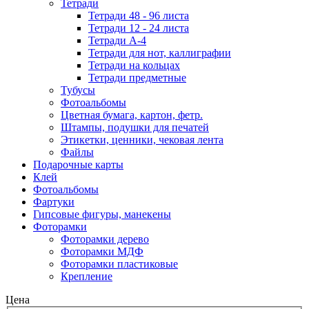
Тетради
Тетради 48 - 96 листа
Тетради 12 - 24 листа
Тетради А-4
Тетради для нот, каллиграфии
Тетради на кольцах
Тетради предметные
Тубусы
Фотоальбомы
Цветная бумага, картон, фетр.
Штампы, подушки для печатей
Этикетки, ценники, чековая лента
Файлы
Подарочные карты
Клей
Фотоальбомы
Фартуки
Гипсовые фигуры, манекены
Фоторамки
Фоторамки дерево
Фоторамки МДФ
Фоторамки пластиковые
Крепление
Цена