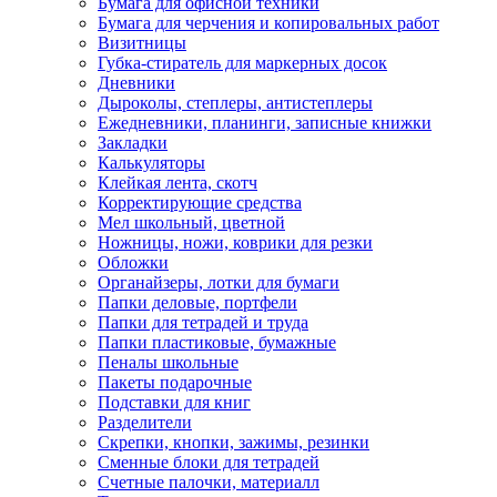
Бумага для офисной техники
Бумага для черчения и копировальных работ
Визитницы
Губка-стиратель для маркерных досок
Дневники
Дыроколы, степлеры, антистеплеры
Ежедневники, планинги, записные книжки
Закладки
Калькуляторы
Клейкая лента, скотч
Корректирующие средства
Мел школьный, цветной
Ножницы, ножи, коврики для резки
Обложки
Органайзеры, лотки для бумаги
Папки деловые, портфели
Папки для тетрадей и труда
Папки пластиковые, бумажные
Пеналы школьные
Пакеты подарочные
Подставки для книг
Разделители
Скрепки, кнопки, зажимы, резинки
Сменные блоки для тетрадей
Счетные палочки, материалл