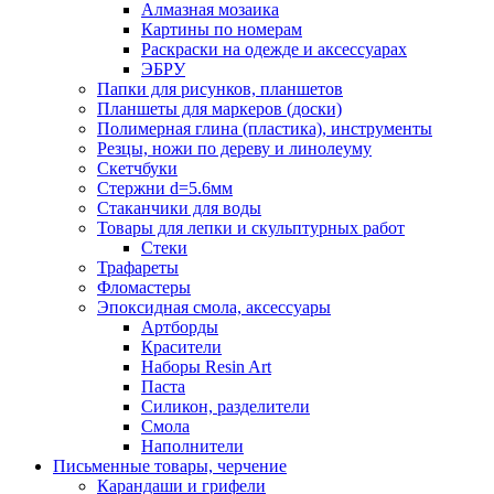
Алмазная мозаика
Картины по номерам
Раскраски на одежде и аксессуарах
ЭБРУ
Папки для рисунков, планшетов
Планшеты для маркеров (доски)
Полимерная глина (пластика), инструменты
Резцы, ножи по дереву и линолеуму
Скетчбуки
Стержни d=5.6мм
Стаканчики для воды
Товары для лепки и скульптурных работ
Стеки
Трафареты
Фломастеры
Эпоксидная смола, аксессуары
Артборды
Красители
Наборы Resin Art
Паста
Силикон, разделители
Смола
Наполнители
Письменные товары, черчение
Карандаши и грифели