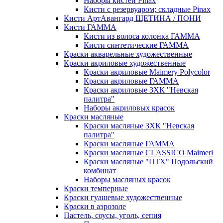
Наборы кистей Pinax
Кисти с резервуаром; складные Pinax
Кисти АртАвангард ЩЕТИНА / ПОНИ
Кисти ГАММА
Кисти из волоса колонка ГАММА
Кисти синтетические ГАММА
Краски акварельные художественные
Краски акриловые художественные
Краски акриловые Maimery Polycolor
Краски акриловые ГАММА
Краски акриловые ЗХК "Невская
палитра"
Наборы акриловых красок
Краски масляные
Краски масляные ЗХК "Невская
палитра"
Краски масляные ГАММА
Краски масляные CLASSICO Maimeri
Краски масляные "ПТХ" Подольский
комбинат
Наборы масляных красок
Краски темперные
Краски гуашевые художественные
Краски в аэрозоле
Пастель, соусы, уголь, сепия