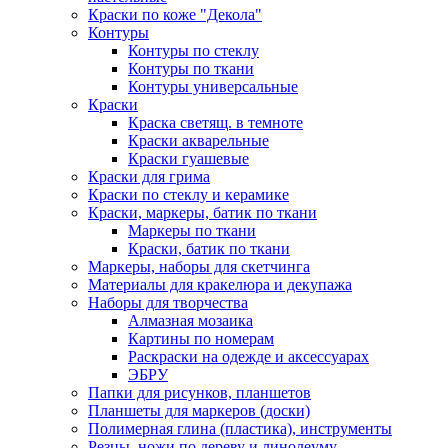
Краски по коже "Декола"
Контуры
Контуры по стеклу
Контуры по ткани
Контуры универсальные
Краски
Краска светящ. в темноте
Краски акварельные
Краски гуашевые
Краски для грима
Краски по стеклу и керамике
Краски, маркеры, батик по ткани
Маркеры по ткани
Краски, батик по ткани
Маркеры, наборы для скетчинга
Материалы для кракелюра и декупажа
Наборы для творчества
Алмазная мозаика
Картины по номерам
Раскраски на одежде и аксессуарах
ЭБРУ
Папки для рисунков, планшетов
Планшеты для маркеров (доски)
Полимерная глина (пластика), инструменты
Резцы, ножи по дереву и линолеуму