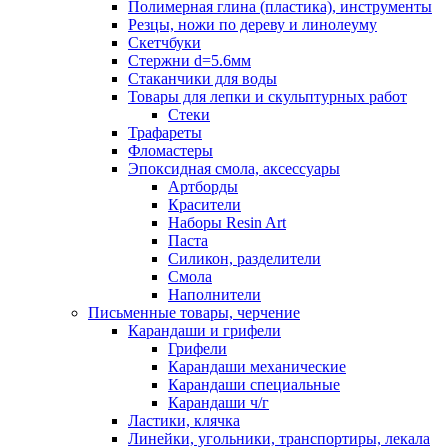
Полимерная глина (пластика), инструменты
Резцы, ножи по дереву и линолеуму
Скетчбуки
Стержни d=5.6мм
Стаканчики для воды
Товары для лепки и скульптурных работ
Стеки
Трафареты
Фломастеры
Эпоксидная смола, аксессуары
Артборды
Красители
Наборы Resin Art
Паста
Силикон, разделители
Смола
Наполнители
Письменные товары, черчение
Карандаши и грифели
Грифели
Карандаши механические
Карандаши специальные
Карандаши ч/г
Ластики, клячка
Линейки, угольники, транспортиры, лекала