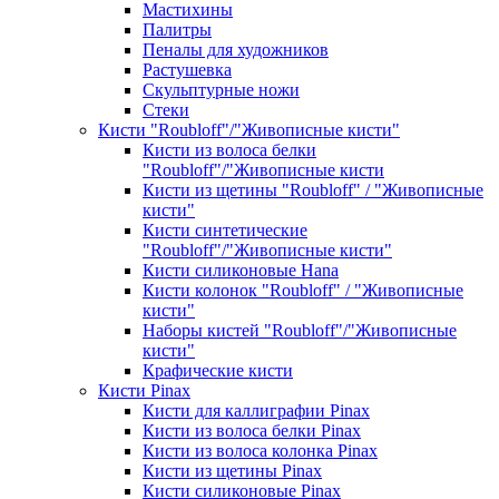
Мастихины
Палитры
Пеналы для художников
Растушевка
Скульптурные ножи
Стеки
Кисти "Roubloff"/"Живописные кисти"
Кисти из волоса белки
"Roubloff"/"Живописные кисти
Кисти из щетины "Roubloff" / "Живописные
кисти"
Кисти синтетические
"Roubloff"/"Живописные кисти"
Кисти силиконовые Hana
Кисти колонок "Roubloff" / "Живописные
кисти"
Наборы кистей "Roubloff"/"Живописные
кисти"
Крафические кисти
Кисти Pinax
Кисти для каллиграфии Pinax
Кисти из волоса белки Pinax
Кисти из волоса колонка Pinax
Кисти из щетины Pinax
Кисти силиконовые Pinax