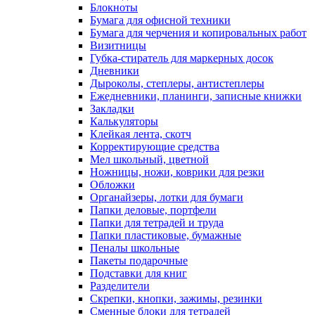
Блокноты
Бумага для офисной техники
Бумага для черчения и копировальных работ
Визитницы
Губка-стиратель для маркерных досок
Дневники
Дыроколы, степлеры, антистеплеры
Ежедневники, планинги, записные книжки
Закладки
Калькуляторы
Клейкая лента, скотч
Корректирующие средства
Мел школьный, цветной
Ножницы, ножи, коврики для резки
Обложки
Органайзеры, лотки для бумаги
Папки деловые, портфели
Папки для тетрадей и труда
Папки пластиковые, бумажные
Пеналы школьные
Пакеты подарочные
Подставки для книг
Разделители
Скрепки, кнопки, зажимы, резинки
Сменные блоки для тетрадей