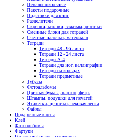
Пеналы школьные
Пакеты подарочные
Подставки для книг
Разделители
Скрепки, кнопки, зажимы, резинки
Сменные блоки для тетрадей
Счетные палочки, материалл
Тетради
Тетради 48 - 96 листа
Тетради 12 - 24 листа
Тетради А-4
Тетради для нот, каллиграфии
Тетради на кольцах
Тетради предметные
Тубусы
Фотоальбомы
Цветная бумага, картон, фетр.
Штампы, подушки для печатей
Этикетки, ценники, чековая лента
Файлы
Подарочные карты
Клей
Фотоальбомы
Фартуки
Гипсовые фигуры, манекены