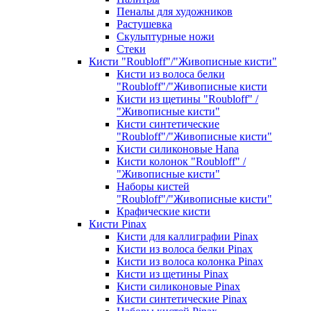
Пеналы для художников
Растушевка
Скульптурные ножи
Стеки
Кисти "Roubloff"/"Живописные кисти"
Кисти из волоса белки
"Roubloff"/"Живописные кисти
Кисти из щетины "Roubloff" /
"Живописные кисти"
Кисти синтетические
"Roubloff"/"Живописные кисти"
Кисти силиконовые Hana
Кисти колонок "Roubloff" /
"Живописные кисти"
Наборы кистей
"Roubloff"/"Живописные кисти"
Крафические кисти
Кисти Pinax
Кисти для каллиграфии Pinax
Кисти из волоса белки Pinax
Кисти из волоса колонка Pinax
Кисти из щетины Pinax
Кисти силиконовые Pinax
Кисти синтетические Pinax