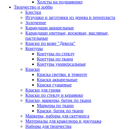
Холсты на подрамнике
Творчество и хобби
Блестки
Игрушки и заготовки из дерева и пенопласта
Золочение
Карандаши акварельные
Карандаши цветные, восковые, масляные,
пастельные
Краски по коже "Декола"
Контуры
Контуры по стеклу
Контуры по ткани
Контуры универсальные
Краски
Краска светящ. в темноте
Краски акварельные
Краски гуашевые
Краски для грима
Краски по стеклу и керамике
Краски, маркеры, батик по ткани
Маркеры по ткани
Краски, батик по ткани
Маркеры, наборы для скетчинга
Материалы для кракелюра и декупажа
Наборы для творчества