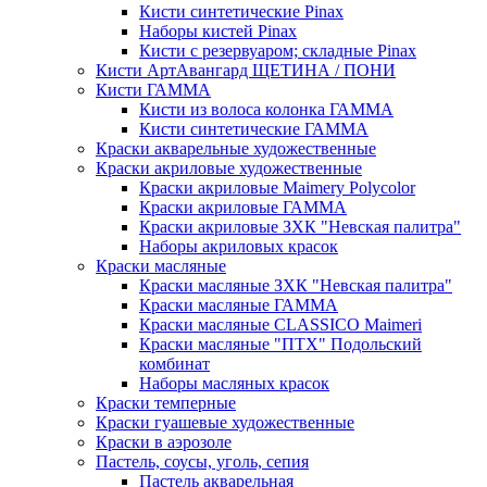
Кисти синтетические Pinax
Наборы кистей Pinax
Кисти с резервуаром; складные Pinax
Кисти АртАвангард ЩЕТИНА / ПОНИ
Кисти ГАММА
Кисти из волоса колонка ГАММА
Кисти синтетические ГАММА
Краски акварельные художественные
Краски акриловые художественные
Краски акриловые Maimery Polycolor
Краски акриловые ГАММА
Краски акриловые ЗХК "Невская палитра"
Наборы акриловых красок
Краски масляные
Краски масляные ЗХК "Невская палитра"
Краски масляные ГАММА
Краски масляные CLASSICO Maimeri
Краски масляные "ПТХ" Подольский
комбинат
Наборы масляных красок
Краски темперные
Краски гуашевые художественные
Краски в аэрозоле
Пастель, соусы, уголь, сепия
Пастель акварельная