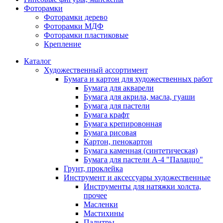
Фоторамки
Фоторамки дерево
Фоторамки МДФ
Фоторамки пластиковые
Крепление
Каталог
Художественный ассортимент
Бумага и картон для художественных работ
Бумага для акварели
Бумага для акрила, масла, гуаши
Бумага для пастели
Бумага крафт
Бумага крепировонная
Бумага рисовая
Картон, пенокартон
Бумага каменная (синтетическая)
Бумага для пастели А-4 "Палаццо"
Грунт, проклейка
Инструмент и аксессуары художественные
Инструменты для натяжки холста,
прочее
Масленки
Мастихины
Палитры