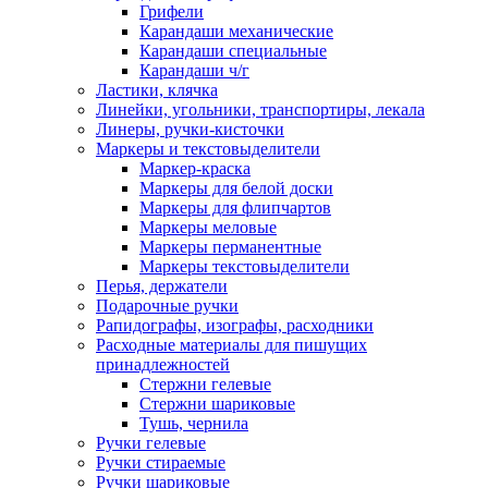
Грифели
Карандаши механические
Карандаши специальные
Карандаши ч/г
Ластики, клячка
Линейки, угольники, транспортиры, лекала
Линеры, ручки-кисточки
Маркеры и текстовыделители
Маркер-краска
Маркеры для белой доски
Маркеры для флипчартов
Маркеры меловые
Маркеры перманентные
Маркеры текстовыделители
Перья, держатели
Подарочные ручки
Рапидографы, изографы, расходники
Расходные материалы для пишущих
принадлежностей
Стержни гелевые
Стержни шариковые
Тушь, чернила
Ручки гелевые
Ручки стираемые
Ручки шариковые