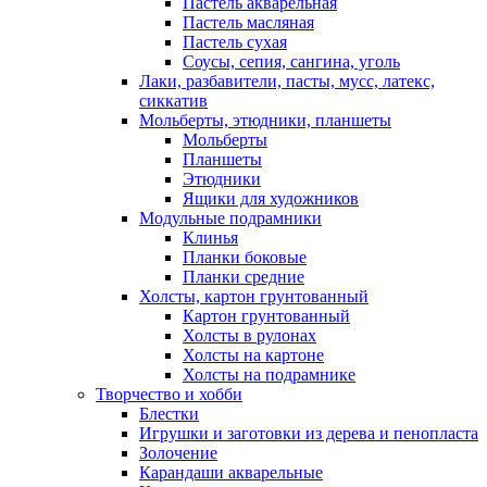
Пастель акварельная
Пастель масляная
Пастель сухая
Соусы, сепия, сангина, уголь
Лаки, разбавители, пасты, мусс, латекс,
сиккатив
Мольберты, этюдники, планшеты
Мольберты
Планшеты
Этюдники
Ящики для художников
Модульные подрамники
Клинья
Планки боковые
Планки средние
Холсты, картон грунтованный
Картон грунтованный
Холсты в рулонах
Холсты на картоне
Холсты на подрамнике
Творчество и хобби
Блестки
Игрушки и заготовки из дерева и пенопласта
Золочение
Карандаши акварельные