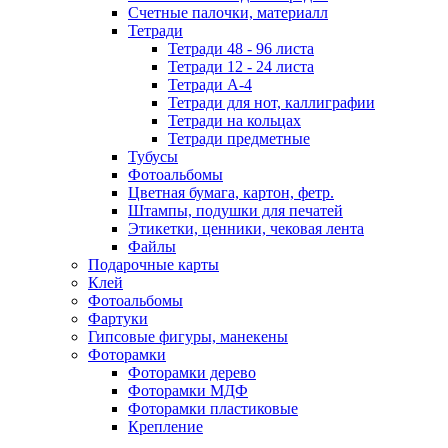
Счетные палочки, материалл
Тетради
Тетради 48 - 96 листа
Тетради 12 - 24 листа
Тетради А-4
Тетради для нот, каллиграфии
Тетради на кольцах
Тетради предметные
Тубусы
Фотоальбомы
Цветная бумага, картон, фетр.
Штампы, подушки для печатей
Этикетки, ценники, чековая лента
Файлы
Подарочные карты
Клей
Фотоальбомы
Фартуки
Гипсовые фигуры, манекены
Фоторамки
Фоторамки дерево
Фоторамки МДФ
Фоторамки пластиковые
Крепление