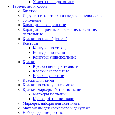
Холсты на подрамнике
Творчество и хобби
Блестки
Игрушки и заготовки из дерева и пенопласта
Золочение
Карандаши акварельные
Карандаши цветные, восковые, масляные,
пастельные
Краски по коже "Декола"
Контуры
Контуры по стеклу
Контуры по ткани
Контуры универсальные
Краски
Краска светящ. в темноте
Краски акварельные
Краски гуашевые
Краски для грима
Краски по стеклу и керамике
Краски, маркеры, батик по ткани
Маркеры по ткани
Краски, батик по ткани
Маркеры, наборы для скетчинга
Материалы для кракелюра и декупажа
Наборы для творчества