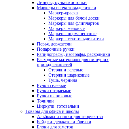
Линеры, ручки-кисточки
Маркеры и текстовыделители
Маркер-краска
Маркеры для белой доски
Маркеры для флипчартов
Маркеры меловые
Маркеры перманентные
Маркеры текстовыделители
Перья, держатели
Подарочные ручки
Рапидографы, изографы, расходники
Расходные материалы для пишущих
принадлежностей
Стержни гелевые
Стержни шариковые
Тушь, чернила
Ручки гелевые
Ручки стираемые
Ручки шариковые
Точилки
Циркули, готовальни
Товары для офиса и школы
Альбомы и папки для творчества
Бейджи, держатели, брелки
Блоки для заметок