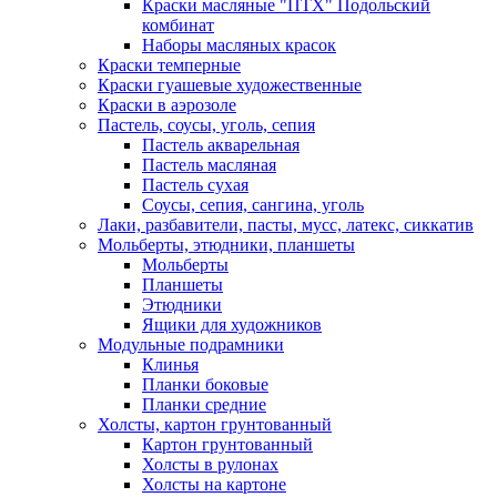
Краски масляные "ПТХ" Подольский
комбинат
Наборы масляных красок
Краски темперные
Краски гуашевые художественные
Краски в аэрозоле
Пастель, соусы, уголь, сепия
Пастель акварельная
Пастель масляная
Пастель сухая
Соусы, сепия, сангина, уголь
Лаки, разбавители, пасты, мусс, латекс, сиккатив
Мольберты, этюдники, планшеты
Мольберты
Планшеты
Этюдники
Ящики для художников
Модульные подрамники
Клинья
Планки боковые
Планки средние
Холсты, картон грунтованный
Картон грунтованный
Холсты в рулонах
Холсты на картоне