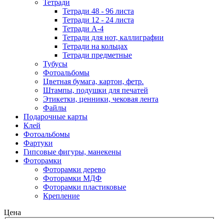
Тетради
Тетради 48 - 96 листа
Тетради 12 - 24 листа
Тетради А-4
Тетради для нот, каллиграфии
Тетради на кольцах
Тетради предметные
Тубусы
Фотоальбомы
Цветная бумага, картон, фетр.
Штампы, подушки для печатей
Этикетки, ценники, чековая лента
Файлы
Подарочные карты
Клей
Фотоальбомы
Фартуки
Гипсовые фигуры, манекены
Фоторамки
Фоторамки дерево
Фоторамки МДФ
Фоторамки пластиковые
Крепление
Цена