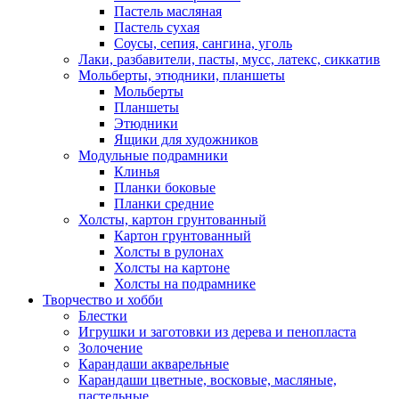
Пастель масляная
Пастель сухая
Соусы, сепия, сангина, уголь
Лаки, разбавители, пасты, мусс, латекс, сиккатив
Мольберты, этюдники, планшеты
Мольберты
Планшеты
Этюдники
Ящики для художников
Модульные подрамники
Клинья
Планки боковые
Планки средние
Холсты, картон грунтованный
Картон грунтованный
Холсты в рулонах
Холсты на картоне
Холсты на подрамнике
Творчество и хобби
Блестки
Игрушки и заготовки из дерева и пенопласта
Золочение
Карандаши акварельные
Карандаши цветные, восковые, масляные,
пастельные