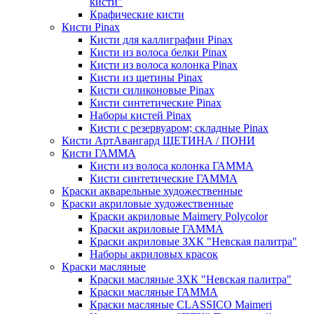
кисти"
Крафические кисти
Кисти Pinax
Кисти для каллиграфии Pinax
Кисти из волоса белки Pinax
Кисти из волоса колонка Pinax
Кисти из щетины Pinax
Кисти силиконовые Pinax
Кисти синтетические Pinax
Наборы кистей Pinax
Кисти с резервуаром; складные Pinax
Кисти АртАвангард ЩЕТИНА / ПОНИ
Кисти ГАММА
Кисти из волоса колонка ГАММА
Кисти синтетические ГАММА
Краски акварельные художественные
Краски акриловые художественные
Краски акриловые Maimery Polycolor
Краски акриловые ГАММА
Краски акриловые ЗХК "Невская палитра"
Наборы акриловых красок
Краски масляные
Краски масляные ЗХК "Невская палитра"
Краски масляные ГАММА
Краски масляные CLASSICO Maimeri