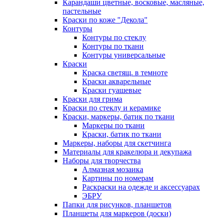
Карандаши цветные, восковые, масляные,
пастельные
Краски по коже "Декола"
Контуры
Контуры по стеклу
Контуры по ткани
Контуры универсальные
Краски
Краска светящ. в темноте
Краски акварельные
Краски гуашевые
Краски для грима
Краски по стеклу и керамике
Краски, маркеры, батик по ткани
Маркеры по ткани
Краски, батик по ткани
Маркеры, наборы для скетчинга
Материалы для кракелюра и декупажа
Наборы для творчества
Алмазная мозаика
Картины по номерам
Раскраски на одежде и аксессуарах
ЭБРУ
Папки для рисунков, планшетов
Планшеты для маркеров (доски)