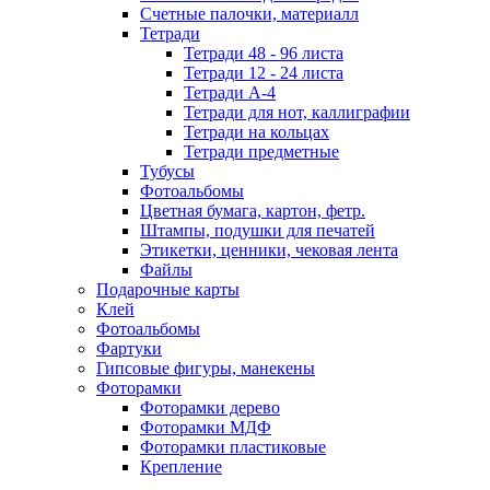
Счетные палочки, материалл
Тетради
Тетради 48 - 96 листа
Тетради 12 - 24 листа
Тетради А-4
Тетради для нот, каллиграфии
Тетради на кольцах
Тетради предметные
Тубусы
Фотоальбомы
Цветная бумага, картон, фетр.
Штампы, подушки для печатей
Этикетки, ценники, чековая лента
Файлы
Подарочные карты
Клей
Фотоальбомы
Фартуки
Гипсовые фигуры, манекены
Фоторамки
Фоторамки дерево
Фоторамки МДФ
Фоторамки пластиковые
Крепление