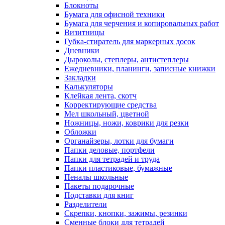
Блокноты
Бумага для офисной техники
Бумага для черчения и копировальных работ
Визитницы
Губка-стиратель для маркерных досок
Дневники
Дыроколы, степлеры, антистеплеры
Ежедневники, планинги, записные книжки
Закладки
Калькуляторы
Клейкая лента, скотч
Корректирующие средства
Мел школьный, цветной
Ножницы, ножи, коврики для резки
Обложки
Органайзеры, лотки для бумаги
Папки деловые, портфели
Папки для тетрадей и труда
Папки пластиковые, бумажные
Пеналы школьные
Пакеты подарочные
Подставки для книг
Разделители
Скрепки, кнопки, зажимы, резинки
Сменные блоки для тетрадей