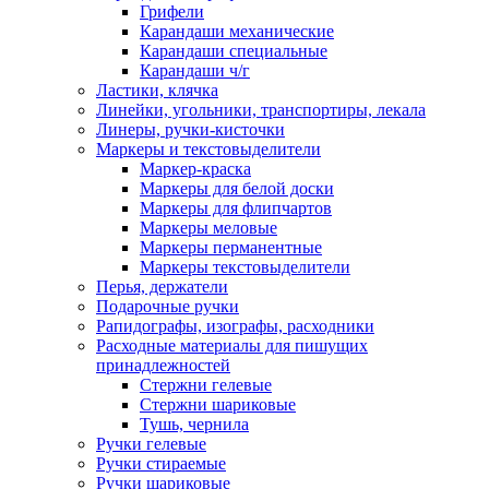
Грифели
Карандаши механические
Карандаши специальные
Карандаши ч/г
Ластики, клячка
Линейки, угольники, транспортиры, лекала
Линеры, ручки-кисточки
Маркеры и текстовыделители
Маркер-краска
Маркеры для белой доски
Маркеры для флипчартов
Маркеры меловые
Маркеры перманентные
Маркеры текстовыделители
Перья, держатели
Подарочные ручки
Рапидографы, изографы, расходники
Расходные материалы для пишущих
принадлежностей
Стержни гелевые
Стержни шариковые
Тушь, чернила
Ручки гелевые
Ручки стираемые
Ручки шариковые