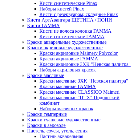
Кисти синтетические Pinax
Наборы кистей Pinax
Кисти с резервуаром; складные Pinax
Кисти АртАвангард ЩЕТИНА / ПОНИ
Кисти ГАММА
Кисти из волоса колонка ГАММА
Кисти синтетические ГАММА
Краски акварельные художественные
Краски акриловые художественные
Краски акриловые Maimery Polycolor
Краски акриловые ГАММА
Краски акриловые ЗХК "Невская палитра"
Наборы акриловых красок
Краски масляные
Краски масляные ЗХК "Невская палитра"
Краски масляные ГАММА
Краски масляные CLASSICO Maimeri
Краски масляные "ПТХ" Подольский
комбинат
Наборы масляных красок
Краски темперные
Краски гуашевые художественные
Краски в аэрозоле
Пастель, соусы, уголь, сепия
Пастель акварельная