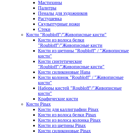
Мастихины
Палитры
Пеналы для художников
Растушевка
Скульптурные ножи
Стеки
Кисти "Roubloff"/"Живописные кисти"
Кисти из волоса белки
"Roubloff"/"Живописные кисти
Кисти из щетины "Roubloff" / "Живописные
кисти"
Кисти синтетические
"Roubloff"/"Живописные кисти"
Кисти силиконовые Hana
Кисти колонок "Roubloff" / "Живописные
кисти"
Наборы кистей "Roubloff"/"Живописные
кисти"
Крафические кисти
Кисти Pinax
Кисти для каллиграфии Pinax
Кисти из волоса белки Pinax
Кисти из волоса колонка Pinax
Кисти из щетины Pinax
Кисти силиконовые Pinax