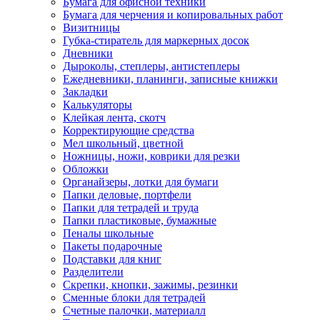
Бумага для офисной техники
Бумага для черчения и копировальных работ
Визитницы
Губка-стиратель для маркерных досок
Дневники
Дыроколы, степлеры, антистеплеры
Ежедневники, планинги, записные книжки
Закладки
Калькуляторы
Клейкая лента, скотч
Корректирующие средства
Мел школьный, цветной
Ножницы, ножи, коврики для резки
Обложки
Органайзеры, лотки для бумаги
Папки деловые, портфели
Папки для тетрадей и труда
Папки пластиковые, бумажные
Пеналы школьные
Пакеты подарочные
Подставки для книг
Разделители
Скрепки, кнопки, зажимы, резинки
Сменные блоки для тетрадей
Счетные палочки, материалл