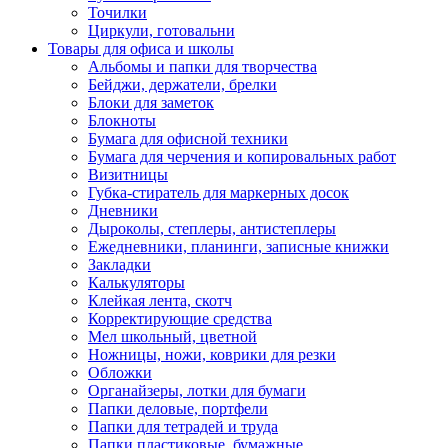
Точилки
Циркули, готовальни
Товары для офиса и школы
Альбомы и папки для творчества
Бейджи, держатели, брелки
Блоки для заметок
Блокноты
Бумага для офисной техники
Бумага для черчения и копировальных работ
Визитницы
Губка-стиратель для маркерных досок
Дневники
Дыроколы, степлеры, антистеплеры
Ежедневники, планинги, записные книжки
Закладки
Калькуляторы
Клейкая лента, скотч
Корректирующие средства
Мел школьный, цветной
Ножницы, ножи, коврики для резки
Обложки
Органайзеры, лотки для бумаги
Папки деловые, портфели
Папки для тетрадей и труда
Папки пластиковые, бумажные