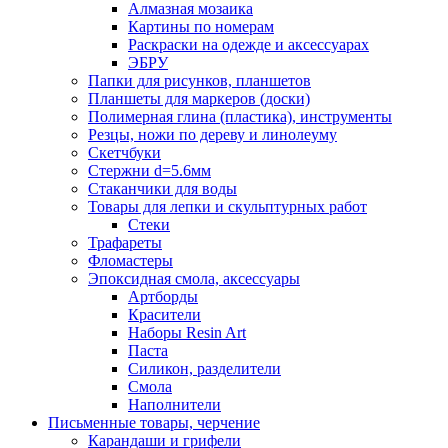
Алмазная мозаика
Картины по номерам
Раскраски на одежде и аксессуарах
ЭБРУ
Папки для рисунков, планшетов
Планшеты для маркеров (доски)
Полимерная глина (пластика), инструменты
Резцы, ножи по дереву и линолеуму
Скетчбуки
Стержни d=5.6мм
Стаканчики для воды
Товары для лепки и скульптурных работ
Стеки
Трафареты
Фломастеры
Эпоксидная смола, аксессуары
Артборды
Красители
Наборы Resin Art
Паста
Силикон, разделители
Смола
Наполнители
Письменные товары, черчение
Карандаши и грифели