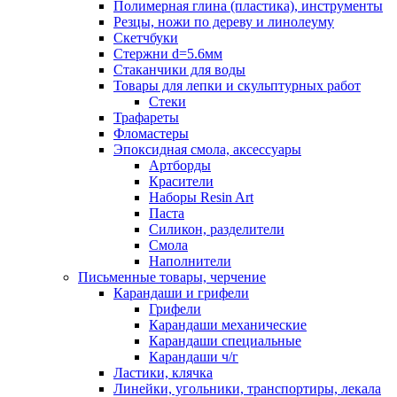
Полимерная глина (пластика), инструменты
Резцы, ножи по дереву и линолеуму
Скетчбуки
Стержни d=5.6мм
Стаканчики для воды
Товары для лепки и скульптурных работ
Стеки
Трафареты
Фломастеры
Эпоксидная смола, аксессуары
Артборды
Красители
Наборы Resin Art
Паста
Силикон, разделители
Смола
Наполнители
Письменные товары, черчение
Карандаши и грифели
Грифели
Карандаши механические
Карандаши специальные
Карандаши ч/г
Ластики, клячка
Линейки, угольники, транспортиры, лекала