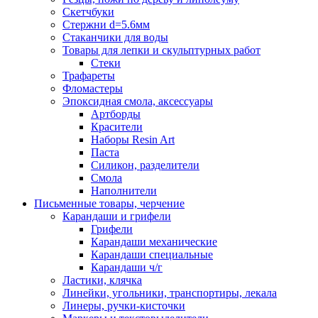
Скетчбуки
Стержни d=5.6мм
Стаканчики для воды
Товары для лепки и скульптурных работ
Стеки
Трафареты
Фломастеры
Эпоксидная смола, аксессуары
Артборды
Красители
Наборы Resin Art
Паста
Силикон, разделители
Смола
Наполнители
Письменные товары, черчение
Карандаши и грифели
Грифели
Карандаши механические
Карандаши специальные
Карандаши ч/г
Ластики, клячка
Линейки, угольники, транспортиры, лекала
Линеры, ручки-кисточки