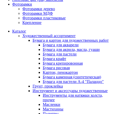
Фоторамки
Фоторамки дерево
Фоторамки МДФ
Фоторамки пластиковые
Крепление
Каталог
Художественный ассортимент
Бумага и картон для художественных работ
Бумага для акварели
Бумага для акрила, масла, гуаши
Бумага для пастели
Бумага крафт
Бумага крепировонная
Бумага рисовая
Картон, пенокартон
Бумага каменная (синтетическая)
Бумага для пастели А-4 "Палаццо"
Грунт, проклейка
Инструмент и аксессуары художественные
Инструменты для натяжки холста,
прочее
Масленки
Мастихины
Палитры