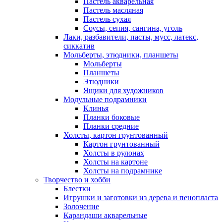
Пастель акварельная
Пастель масляная
Пастель сухая
Соусы, сепия, сангина, уголь
Лаки, разбавители, пасты, мусс, латекс,
сиккатив
Мольберты, этюдники, планшеты
Мольберты
Планшеты
Этюдники
Ящики для художников
Модульные подрамники
Клинья
Планки боковые
Планки средние
Холсты, картон грунтованный
Картон грунтованный
Холсты в рулонах
Холсты на картоне
Холсты на подрамнике
Творчество и хобби
Блестки
Игрушки и заготовки из дерева и пенопласта
Золочение
Карандаши акварельные