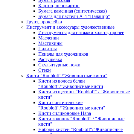
Бумага рисовая
Картон, пенокартон
Бумага каменная (синтетическая)
Бумага для пастели А-4 "Палаццо"
Грунт, проклейка
Инструмент и аксессуары художественные
Инструменты для натяжки холста, прочее
Масленки
Мастихины
Палитры
Пеналы для художников
Растушевка
Скульптурные ножи
Стеки
Кисти "Roubloff"/"Живописные кисти"
Кисти из волоса белки
"Roubloff"/"Живописные кисти
Кисти из щетины "Roubloff" / "Живописные
кисти"
Кисти синтетические
"Roubloff"/"Живописные кисти"
Кисти силиконовые Hana
Кисти колонок "Roubloff" / "Живописные
кисти"
Наборы кистей "Roubloff"/"Живописные