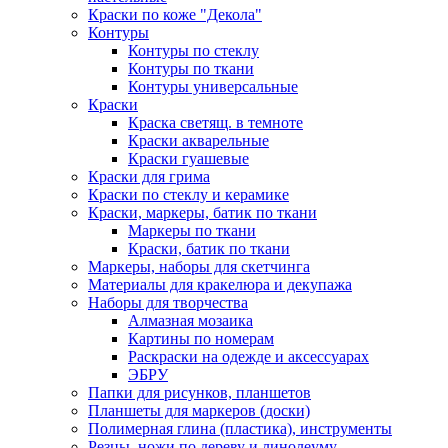
Краски по коже "Декола"
Контуры
Контуры по стеклу
Контуры по ткани
Контуры универсальные
Краски
Краска светящ. в темноте
Краски акварельные
Краски гуашевые
Краски для грима
Краски по стеклу и керамике
Краски, маркеры, батик по ткани
Маркеры по ткани
Краски, батик по ткани
Маркеры, наборы для скетчинга
Материалы для кракелюра и декупажа
Наборы для творчества
Алмазная мозаика
Картины по номерам
Раскраски на одежде и аксессуарах
ЭБРУ
Папки для рисунков, планшетов
Планшеты для маркеров (доски)
Полимерная глина (пластика), инструменты
Резцы, ножи по дереву и линолеуму