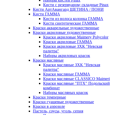
Наборы кистей Pinax
Кисти с резервуаром; складные Pinax
Кисти АртАвангард ЩЕТИНА / ПОНИ
Кисти ГАММА
Кисти из волоса колонка ГАММА
Кисти синтетические ГАММА
Краски акварельные художественные
Краски акриловые художественные
Краски акриловые Maimery Polycolor
Краски акриловые ГАММА
Краски акриловые ЗХК "Невская
палитра"
Наборы акриловых красок
Краски масляные
Краски масляные ЗХК "Невская
палитра"
Краски масляные ГАММА
Краски масляные CLASSICO Maimeri
Краски масляные "ПТХ" Подольский
комбинат
Наборы масляных красок
Краски темперные
Краски гуашевые художественные
Краски в аэрозоле
Пастель, соусы, уголь, сепия