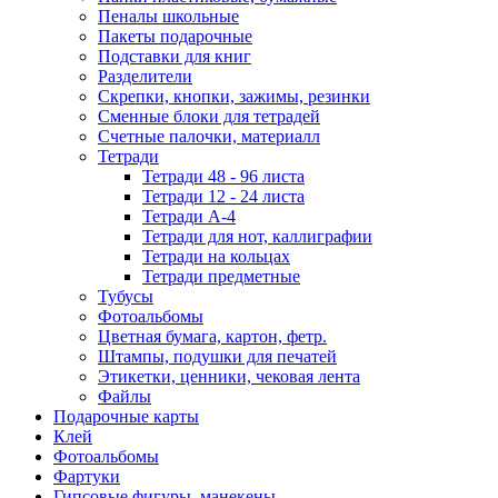
Пеналы школьные
Пакеты подарочные
Подставки для книг
Разделители
Скрепки, кнопки, зажимы, резинки
Сменные блоки для тетрадей
Счетные палочки, материалл
Тетради
Тетради 48 - 96 листа
Тетради 12 - 24 листа
Тетради А-4
Тетради для нот, каллиграфии
Тетради на кольцах
Тетради предметные
Тубусы
Фотоальбомы
Цветная бумага, картон, фетр.
Штампы, подушки для печатей
Этикетки, ценники, чековая лента
Файлы
Подарочные карты
Клей
Фотоальбомы
Фартуки
Гипсовые фигуры, манекены