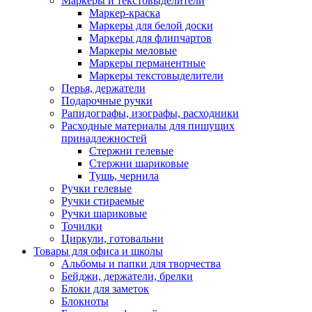
Маркеры и текстовыделители
Маркер-краска
Маркеры для белой доски
Маркеры для флипчартов
Маркеры меловые
Маркеры перманентные
Маркеры текстовыделители
Перья, держатели
Подарочные ручки
Рапидографы, изографы, расходники
Расходные материалы для пишущих
принадлежностей
Стержни гелевые
Стержни шариковые
Тушь, чернила
Ручки гелевые
Ручки стираемые
Ручки шариковые
Точилки
Циркули, готовальни
Товары для офиса и школы
Альбомы и папки для творчества
Бейджи, держатели, брелки
Блоки для заметок
Блокноты