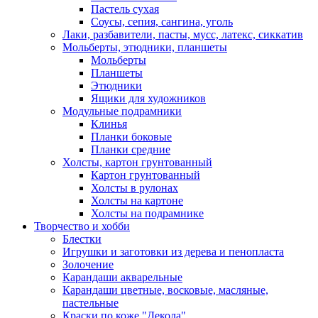
Пастель сухая
Соусы, сепия, сангина, уголь
Лаки, разбавители, пасты, мусс, латекс, сиккатив
Мольберты, этюдники, планшеты
Мольберты
Планшеты
Этюдники
Ящики для художников
Модульные подрамники
Клинья
Планки боковые
Планки средние
Холсты, картон грунтованный
Картон грунтованный
Холсты в рулонах
Холсты на картоне
Холсты на подрамнике
Творчество и хобби
Блестки
Игрушки и заготовки из дерева и пенопласта
Золочение
Карандаши акварельные
Карандаши цветные, восковые, масляные,
пастельные
Краски по коже "Декола"