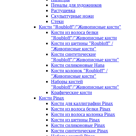
Пеналы для художников
Растушевка
Скульптурные ножи
Стеки
Кисти "Roubloff"/"Живописные кисти"
Кисти из волоса белки
"Roubloff"/"Живописные кисти
Кисти из щетины "Roubloff" /
"Живописные кисти"
Кисти синтетические
"Roubloff"/"Живописные кисти"
Кисти силиконовые Hana
Кисти колонок "Roubloff" /
"Живописные кисти"
Наборы кистей
"Roubloff"/"Живописные кисти"
Крафические кисти
Кисти Pinax
Кисти для каллиграфии Pinax
Кисти из волоса белки Pinax
Кисти из волоса колонка Pinax
Кисти из щетины Pinax
Кисти силиконовые Pinax
Кисти синтетические Pinax