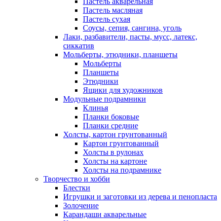
Пастель акварельная
Пастель масляная
Пастель сухая
Соусы, сепия, сангина, уголь
Лаки, разбавители, пасты, мусс, латекс,
сиккатив
Мольберты, этюдники, планшеты
Мольберты
Планшеты
Этюдники
Ящики для художников
Модульные подрамники
Клинья
Планки боковые
Планки средние
Холсты, картон грунтованный
Картон грунтованный
Холсты в рулонах
Холсты на картоне
Холсты на подрамнике
Творчество и хобби
Блестки
Игрушки и заготовки из дерева и пенопласта
Золочение
Карандаши акварельные