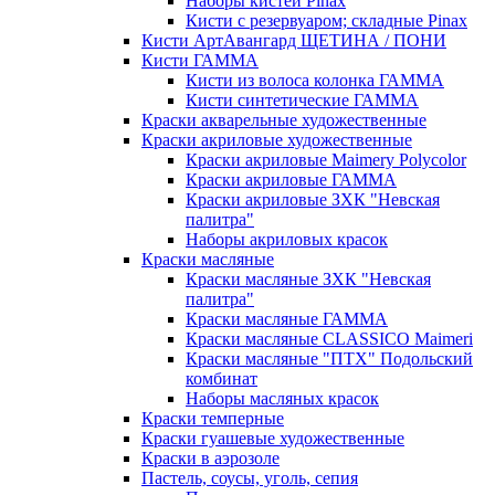
Наборы кистей Pinax
Кисти с резервуаром; складные Pinax
Кисти АртАвангард ЩЕТИНА / ПОНИ
Кисти ГАММА
Кисти из волоса колонка ГАММА
Кисти синтетические ГАММА
Краски акварельные художественные
Краски акриловые художественные
Краски акриловые Maimery Polycolor
Краски акриловые ГАММА
Краски акриловые ЗХК "Невская
палитра"
Наборы акриловых красок
Краски масляные
Краски масляные ЗХК "Невская
палитра"
Краски масляные ГАММА
Краски масляные CLASSICO Maimeri
Краски масляные "ПТХ" Подольский
комбинат
Наборы масляных красок
Краски темперные
Краски гуашевые художественные
Краски в аэрозоле
Пастель, соусы, уголь, сепия