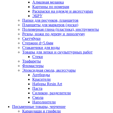
Алмазная мозаика
Картины по номерам
Раскраски на одежде и аксессуарах
ЭБРУ
Папки для рисунков, планшетов
Планшеты для маркеров (доски)
Полимерная глина (пластика), инструменты
Резцы, ножи по дереву и линолеуму
Скетчбуки
Стержни d=5.6мм
Стаканчики для воды
Товары для лепки и скульптурных работ
Стеки
Трафареты
Фломастеры
Эпоксидная смола, аксессуары
Артборды
Красители
Наборы Resin Art
Паста
Силикон, разделители
Смола
Наполнители
Письменные товары, черчение
Карандаши и грифели