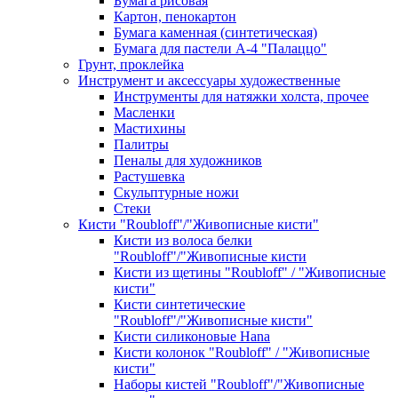
Бумага рисовая
Картон, пенокартон
Бумага каменная (синтетическая)
Бумага для пастели А-4 "Палаццо"
Грунт, проклейка
Инструмент и аксессуары художественные
Инструменты для натяжки холста, прочее
Масленки
Мастихины
Палитры
Пеналы для художников
Растушевка
Скульптурные ножи
Стеки
Кисти "Roubloff"/"Живописные кисти"
Кисти из волоса белки
"Roubloff"/"Живописные кисти
Кисти из щетины "Roubloff" / "Живописные
кисти"
Кисти синтетические
"Roubloff"/"Живописные кисти"
Кисти силиконовые Hana
Кисти колонок "Roubloff" / "Живописные
кисти"
Наборы кистей "Roubloff"/"Живописные