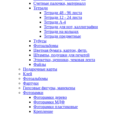
Счетные палочки, материалл
Тетради
Тетради 48 - 96 листа
Тетради 12 - 24 листа
Тетради А-4
Тетради для нот, каллиграфии
Тетради на кольцах
Тетради предметные
Тубусы
Фотоальбомы
Цветная бумага, картон, фетр.
Штампы, подушки для печатей
Этикетки, ценники, чековая лента
Файлы
Подарочные карты
Клей
Фотоальбомы
Фартуки
Гипсовые фигуры, манекены
Фоторамки
Фоторамки дерево
Фоторамки МДФ
Фоторамки пластиковые
Крепление