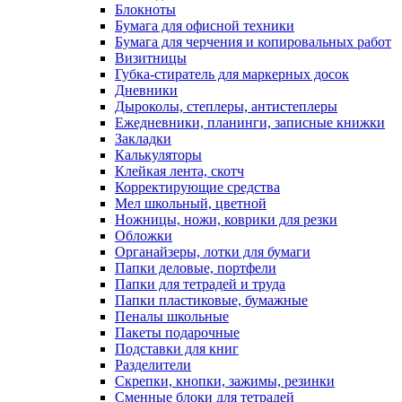
Блокноты
Бумага для офисной техники
Бумага для черчения и копировальных работ
Визитницы
Губка-стиратель для маркерных досок
Дневники
Дыроколы, степлеры, антистеплеры
Ежедневники, планинги, записные книжки
Закладки
Калькуляторы
Клейкая лента, скотч
Корректирующие средства
Мел школьный, цветной
Ножницы, ножи, коврики для резки
Обложки
Органайзеры, лотки для бумаги
Папки деловые, портфели
Папки для тетрадей и труда
Папки пластиковые, бумажные
Пеналы школьные
Пакеты подарочные
Подставки для книг
Разделители
Скрепки, кнопки, зажимы, резинки
Сменные блоки для тетрадей