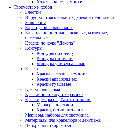
Холсты на подрамнике
Творчество и хобби
Блестки
Игрушки и заготовки из дерева и пенопласта
Золочение
Карандаши акварельные
Карандаши цветные, восковые, масляные,
пастельные
Краски по коже "Декола"
Контуры
Контуры по стеклу
Контуры по ткани
Контуры универсальные
Краски
Краска светящ. в темноте
Краски акварельные
Краски гуашевые
Краски для грима
Краски по стеклу и керамике
Краски, маркеры, батик по ткани
Маркеры по ткани
Краски, батик по ткани
Маркеры, наборы для скетчинга
Материалы для кракелюра и декупажа
Наборы для творчества