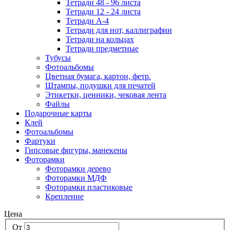
Тетради 48 - 96 листа
Тетради 12 - 24 листа
Тетради А-4
Тетради для нот, каллиграфии
Тетради на кольцах
Тетради предметные
Тубусы
Фотоальбомы
Цветная бумага, картон, фетр.
Штампы, подушки для печатей
Этикетки, ценники, чековая лента
Файлы
Подарочные карты
Клей
Фотоальбомы
Фартуки
Гипсовые фигуры, манекены
Фоторамки
Фоторамки дерево
Фоторамки МДФ
Фоторамки пластиковые
Крепление
Цена
От