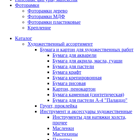
Фоторамки
Фоторамки дерево
Фоторамки МДФ
Фоторамки пластиковые
Крепление
Каталог
Художественный ассортимент
Бумага и картон для художественных работ
Бумага для акварели
Бумага для акрила, масла, гуаши
Бумага для пастели
Бумага крафт
Бумага крепировонная
Бумага рисовая
Картон, пенокартон
Бумага каменная (синтетическая)
Бумага для пастели А-4 "Палаццо"
Грунт, проклейка
Инструмент и аксессуары художественные
Инструменты для натяжки холста,
прочее
Масленки
Мастихины
Палитры