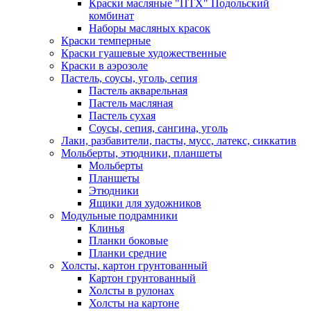
Краски масляные "ПТХ" Подольский
комбинат
Наборы масляных красок
Краски темперные
Краски гуашевые художественные
Краски в аэрозоле
Пастель, соусы, уголь, сепия
Пастель акварельная
Пастель масляная
Пастель сухая
Соусы, сепия, сангина, уголь
Лаки, разбавители, пасты, мусс, латекс, сиккатив
Мольберты, этюдники, планшеты
Мольберты
Планшеты
Этюдники
Ящики для художников
Модульные подрамники
Клинья
Планки боковые
Планки средние
Холсты, картон грунтованный
Картон грунтованный
Холсты в рулонах
Холсты на картоне