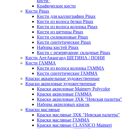
кисти"
Крафические кисти
Кисти Pinax
Кисти для каллиграфии Pinax
Кисти из волоса белки Pinax
Кисти из волоса колонка Pinax
Кисти из щетины Pinax
Кисти силиконовые Pinax
Кисти синтетические Pinax
Наборы кистей Pinax
Кисти с резервуаром; складные Pinax
Кисти АртАвангард ЩЕТИНА / ПОНИ
Кисти ГАММА
Кисти из волоса колонка ГАММА
Кисти синтетические ГАММА
Краски акварельные художественные
Краски акриловые художественные
Краски акриловые Maimery Polycolor
Краски акриловые ГАММА
Краски акриловые ЗХК "Невская палитра"
Наборы акриловых красок
Краски масляные
Краски масляные ЗХК "Невская палитра"
Краски масляные ГАММА
Краски масляные CLASSICO Maimeri