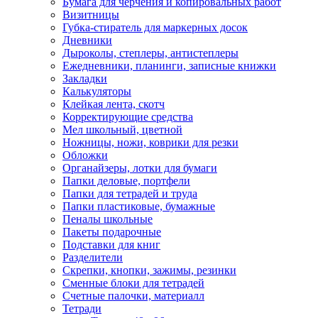
Бумага для черчения и копировальных работ
Визитницы
Губка-стиратель для маркерных досок
Дневники
Дыроколы, степлеры, антистеплеры
Ежедневники, планинги, записные книжки
Закладки
Калькуляторы
Клейкая лента, скотч
Корректирующие средства
Мел школьный, цветной
Ножницы, ножи, коврики для резки
Обложки
Органайзеры, лотки для бумаги
Папки деловые, портфели
Папки для тетрадей и труда
Папки пластиковые, бумажные
Пеналы школьные
Пакеты подарочные
Подставки для книг
Разделители
Скрепки, кнопки, зажимы, резинки
Сменные блоки для тетрадей
Счетные палочки, материалл
Тетради