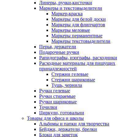
Линеры, ручки-кисточки
Маркеры и текстовыделители
Маркер-краска
Маркеры для белой доски
Маркеры для флипчартов
Маркеры меловые
Маркеры перманентные
Маркеры текстовыделители
Перья, держатели
Подарочные ручки
Рапидографы, изографы, расходники
Расходные материалы для пишущих
принадлежностей
Стержни гелевые
Стержни шариковые
Тушь, чернила
Ручки гелевые
Ручки стираемые
Ручки шариковые
Точилки
Циркули, готовальни
Товары для офиса и школы
Альбомы и папки для творчества
Бейджи, держатели, брелки
Блоки для заметок