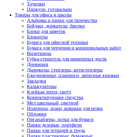
Точилки
Циркули, готовальни
Товары для офиса и школы
Альбомы и папки для творчества
Бейджи, держатели, брелки
Блоки для заметок
Блокноты
Бумага для офисной техники
Бумага для черчения и копировальных работ
Визитницы
Губка-стиратель для маркерных досок
Дневники
Дыроколы, степлеры, антистеплеры
Ежедневники, планинги, записные книжки
Закладки
Калькуляторы
Клейкая лента, скотч
Корректирующие средства
Мел школьный, цветной
Ножницы, ножи, коврики для резки
Обложки
Органайзеры, лотки для бумаги
Папки деловые, портфели
Папки для тетрадей и труда
Папки пластиковые, бумажные