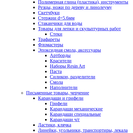
Полимерная глина (пластика), инструменты
Резцы, ножи по дереву и линолеуму
Скетчбуки
Стержни d=5.6мм
Стаканчики для воды
Товары для лепки и скульптурных работ
Стеки
Трафареты
Фломастеры
Эпоксидная смола, аксессуары
Артборды
Красители
Наборы Resin Art
Паста
Силикон, разделители
Смола
Наполнители
Письменные товары, черчение
Карандаши и грифели
Грифели
Карандаши механические
Карандаши специальные
Карандаши ч/г
Ластики, клячка
Линейки, угольники, транспортиры, лекала