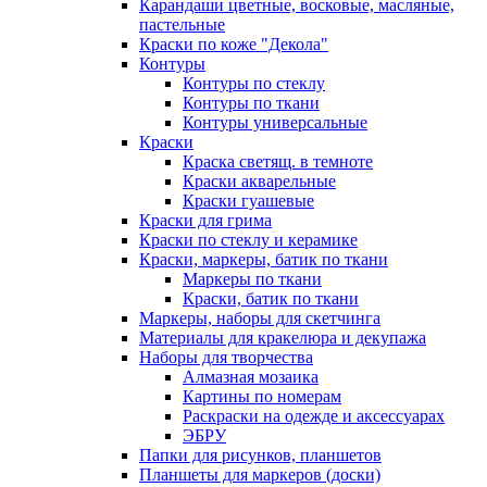
Карандаши цветные, восковые, масляные,
пастельные
Краски по коже "Декола"
Контуры
Контуры по стеклу
Контуры по ткани
Контуры универсальные
Краски
Краска светящ. в темноте
Краски акварельные
Краски гуашевые
Краски для грима
Краски по стеклу и керамике
Краски, маркеры, батик по ткани
Маркеры по ткани
Краски, батик по ткани
Маркеры, наборы для скетчинга
Материалы для кракелюра и декупажа
Наборы для творчества
Алмазная мозаика
Картины по номерам
Раскраски на одежде и аксессуарах
ЭБРУ
Папки для рисунков, планшетов
Планшеты для маркеров (доски)