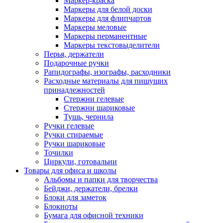
Маркер-краска
Маркеры для белой доски
Маркеры для флипчартов
Маркеры меловые
Маркеры перманентные
Маркеры текстовыделители
Перья, держатели
Подарочные ручки
Рапидографы, изографы, расходники
Расходные материалы для пишущих
принадлежностей
Стержни гелевые
Стержни шариковые
Тушь, чернила
Ручки гелевые
Ручки стираемые
Ручки шариковые
Точилки
Циркули, готовальни
Товары для офиса и школы
Альбомы и папки для творчества
Бейджи, держатели, брелки
Блоки для заметок
Блокноты
Бумага для офисной техники