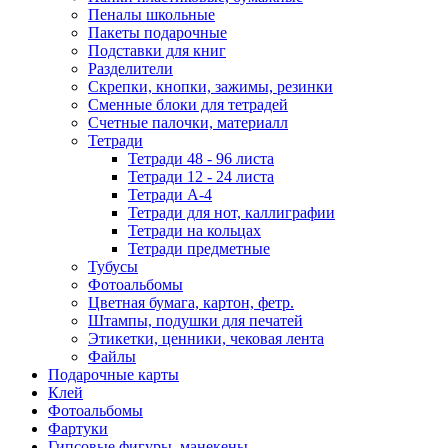
Пеналы школьные
Пакеты подарочные
Подставки для книг
Разделители
Скрепки, кнопки, зажимы, резинки
Сменные блоки для тетрадей
Счетные палочки, материалл
Тетради
Тетради 48 - 96 листа
Тетради 12 - 24 листа
Тетради А-4
Тетради для нот, каллиграфии
Тетради на кольцах
Тетради предметные
Тубусы
Фотоальбомы
Цветная бумага, картон, фетр.
Штампы, подушки для печатей
Этикетки, ценники, чековая лента
Файлы
Подарочные карты
Клей
Фотоальбомы
Фартуки
Гипсовые фигуры, манекены