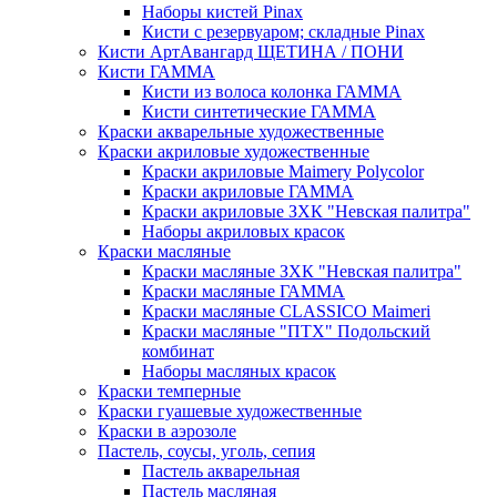
Наборы кистей Pinax
Кисти с резервуаром; складные Pinax
Кисти АртАвангард ЩЕТИНА / ПОНИ
Кисти ГАММА
Кисти из волоса колонка ГАММА
Кисти синтетические ГАММА
Краски акварельные художественные
Краски акриловые художественные
Краски акриловые Maimery Polycolor
Краски акриловые ГАММА
Краски акриловые ЗХК "Невская палитра"
Наборы акриловых красок
Краски масляные
Краски масляные ЗХК "Невская палитра"
Краски масляные ГАММА
Краски масляные CLASSICO Maimeri
Краски масляные "ПТХ" Подольский
комбинат
Наборы масляных красок
Краски темперные
Краски гуашевые художественные
Краски в аэрозоле
Пастель, соусы, уголь, сепия
Пастель акварельная
Пастель масляная