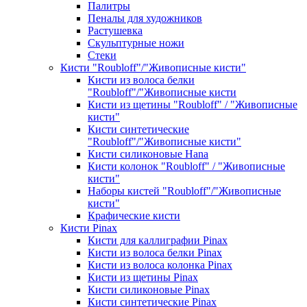
Палитры
Пеналы для художников
Растушевка
Скульптурные ножи
Стеки
Кисти "Roubloff"/"Живописные кисти"
Кисти из волоса белки
"Roubloff"/"Живописные кисти
Кисти из щетины "Roubloff" / "Живописные
кисти"
Кисти синтетические
"Roubloff"/"Живописные кисти"
Кисти силиконовые Hana
Кисти колонок "Roubloff" / "Живописные
кисти"
Наборы кистей "Roubloff"/"Живописные
кисти"
Крафические кисти
Кисти Pinax
Кисти для каллиграфии Pinax
Кисти из волоса белки Pinax
Кисти из волоса колонка Pinax
Кисти из щетины Pinax
Кисти силиконовые Pinax
Кисти синтетические Pinax