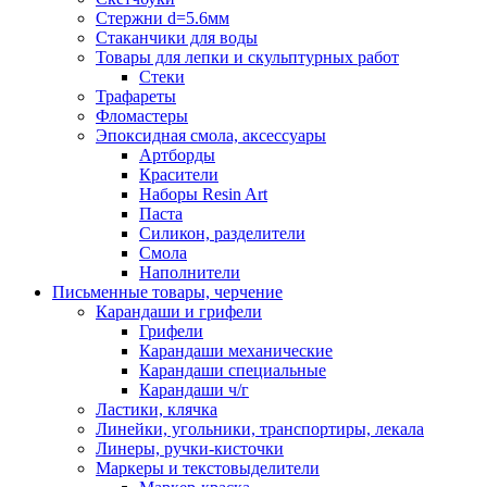
Стержни d=5.6мм
Стаканчики для воды
Товары для лепки и скульптурных работ
Стеки
Трафареты
Фломастеры
Эпоксидная смола, аксессуары
Артборды
Красители
Наборы Resin Art
Паста
Силикон, разделители
Смола
Наполнители
Письменные товары, черчение
Карандаши и грифели
Грифели
Карандаши механические
Карандаши специальные
Карандаши ч/г
Ластики, клячка
Линейки, угольники, транспортиры, лекала
Линеры, ручки-кисточки
Маркеры и текстовыделители