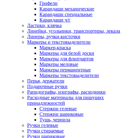
Грифели
Карандаши механические
Карандаши специальные
Карандаши ч/г
Ластики, клячка
Линейки, угольники, транспортиры, лекала
Линеры, ручки-кисточки
Маркеры и текстовыделители
Маркер-краска
Маркеры для белой доски
Маркеры для флипчартов
Маркеры меловые
Маркеры перманентные
Маркеры текстовыделители
Перья, держатели
Подарочные ручки
Рапидографы, изографы, расходники
Расходные материалы для пишущих
принадлежностей
Стержни гелевые
Стержни шариковые
Тушь, чернила
Ручки гелевые
Ручки стираемые
Ручки шариковые