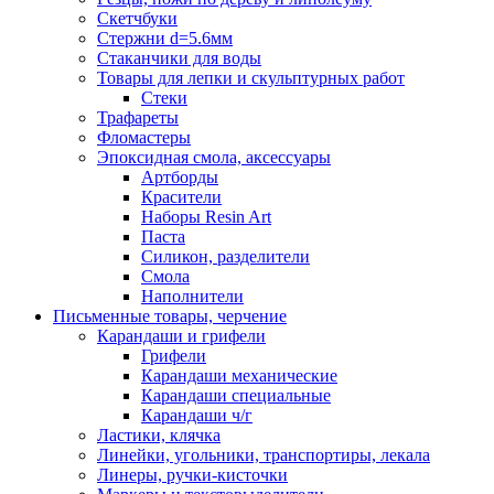
Скетчбуки
Стержни d=5.6мм
Стаканчики для воды
Товары для лепки и скульптурных работ
Стеки
Трафареты
Фломастеры
Эпоксидная смола, аксессуары
Артборды
Красители
Наборы Resin Art
Паста
Силикон, разделители
Смола
Наполнители
Письменные товары, черчение
Карандаши и грифели
Грифели
Карандаши механические
Карандаши специальные
Карандаши ч/г
Ластики, клячка
Линейки, угольники, транспортиры, лекала
Линеры, ручки-кисточки