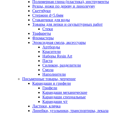
Полимерная глина (пластика), инструменты
Резцы, ножи по дереву и линолеуму
Скетчбуки
Стержни d=5.6мм
Стаканчики для воды
Товары для лепки и скульптурных работ
Стеки
Трафареты
Фломастеры
Эпоксидная смола, аксессуары
Артборды
Красители
Наборы Resin Art
Паста
Силикон, разделители
Смола
Наполнители
Письменные товары, черчение
Карандаши и грифели
Грифели
Карандаши механические
Карандаши специальные
Карандаши ч/г
Ластики, клячка
Линейки, угольники, транспортиры, лекала