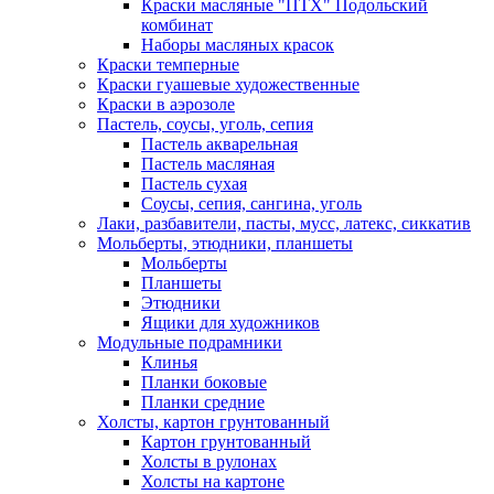
Краски масляные "ПТХ" Подольский
комбинат
Наборы масляных красок
Краски темперные
Краски гуашевые художественные
Краски в аэрозоле
Пастель, соусы, уголь, сепия
Пастель акварельная
Пастель масляная
Пастель сухая
Соусы, сепия, сангина, уголь
Лаки, разбавители, пасты, мусс, латекс, сиккатив
Мольберты, этюдники, планшеты
Мольберты
Планшеты
Этюдники
Ящики для художников
Модульные подрамники
Клинья
Планки боковые
Планки средние
Холсты, картон грунтованный
Картон грунтованный
Холсты в рулонах
Холсты на картоне