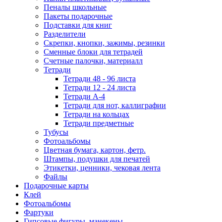
Пеналы школьные
Пакеты подарочные
Подставки для книг
Разделители
Скрепки, кнопки, зажимы, резинки
Сменные блоки для тетрадей
Счетные палочки, материалл
Тетради
Тетради 48 - 96 листа
Тетради 12 - 24 листа
Тетради А-4
Тетради для нот, каллиграфии
Тетради на кольцах
Тетради предметные
Тубусы
Фотоальбомы
Цветная бумага, картон, фетр.
Штампы, подушки для печатей
Этикетки, ценники, чековая лента
Файлы
Подарочные карты
Клей
Фотоальбомы
Фартуки
Гипсовые фигуры, манекены