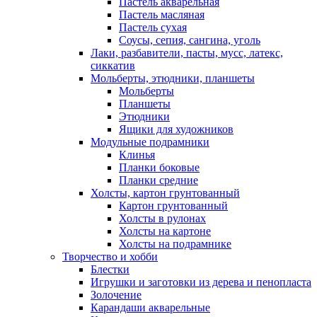
Пастель акварельная
Пастель масляная
Пастель сухая
Соусы, сепия, сангина, уголь
Лаки, разбавители, пасты, мусс, латекс,
сиккатив
Мольберты, этюдники, планшеты
Мольберты
Планшеты
Этюдники
Ящики для художников
Модульные подрамники
Клинья
Планки боковые
Планки средние
Холсты, картон грунтованный
Картон грунтованный
Холсты в рулонах
Холсты на картоне
Холсты на подрамнике
Творчество и хобби
Блестки
Игрушки и заготовки из дерева и пенопласта
Золочение
Карандаши акварельные