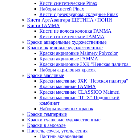
Кисти синтетические Pinax
Наборы кистей Pinax
Кисти с резервуаром; складные Pinax
Кисти АртАвангард ЩЕТИНА / ПОНИ
Кисти ГАММА
Кисти из волоса колонка ГАММА
Кисти синтетические ГАММА
Краски акварельные художественные
Краски акриловые художественные
Краски акриловые Maimery Polycolor
Краски акриловые ГАММА
Краски акриловые ЗХК "Невская палитра"
Наборы акриловых красок
Краски масляные
Краски масляные ЗХК "Невская палитра"
Краски масляные ГАММА
Краски масляные CLASSICO Maimeri
Краски масляные "ПТХ" Подольский
комбинат
Наборы масляных красок
Краски темперные
Краски гуашевые художественные
Краски в аэрозоле
Пастель, соусы, уголь, сепия
Пастель акварельная