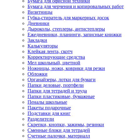
Бумага для офисной техники
Бумага для черчения и копировальных работ
Визитницы
Губка-стиратель для маркерных досок
Дневники
Дыроколы, степлеры, антистеплеры
Ежедневники, планинги, записные книжки
Закладки
Калькуляторы
Клейкая лента, скотч
Корректирующие средства
Мел школьный, цветной
Ножницы, ножи, коврики для резки
Обложки
Органайзеры, лотки для бумаги
Папки деловые, портфели
Папки для тетрадей и труда
Папки пластиковые, бумажные
Пеналы школьные
Пакеты подарочные
Подставки для книг
Разделители
Скрепки, кнопки, зажимы, резинки
Сменные блоки для тетрадей
Счетные палочки, материалл