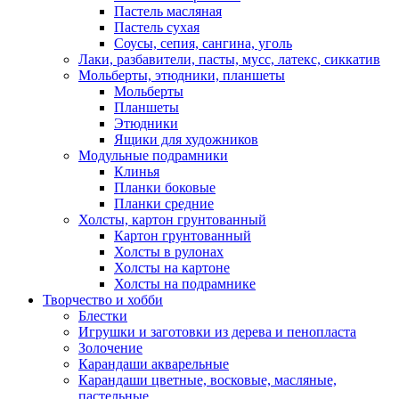
Пастель масляная
Пастель сухая
Соусы, сепия, сангина, уголь
Лаки, разбавители, пасты, мусс, латекс, сиккатив
Мольберты, этюдники, планшеты
Мольберты
Планшеты
Этюдники
Ящики для художников
Модульные подрамники
Клинья
Планки боковые
Планки средние
Холсты, картон грунтованный
Картон грунтованный
Холсты в рулонах
Холсты на картоне
Холсты на подрамнике
Творчество и хобби
Блестки
Игрушки и заготовки из дерева и пенопласта
Золочение
Карандаши акварельные
Карандаши цветные, восковые, масляные,
пастельные