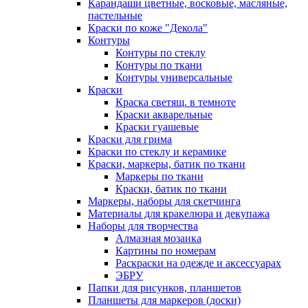
Карандаши цветные, восковые, масляные,
пастельные
Краски по коже "Декола"
Контуры
Контуры по стеклу
Контуры по ткани
Контуры универсальные
Краски
Краска светящ. в темноте
Краски акварельные
Краски гуашевые
Краски для грима
Краски по стеклу и керамике
Краски, маркеры, батик по ткани
Маркеры по ткани
Краски, батик по ткани
Маркеры, наборы для скетчинга
Материалы для кракелюра и декупажа
Наборы для творчества
Алмазная мозаика
Картины по номерам
Раскраски на одежде и аксессуарах
ЭБРУ
Папки для рисунков, планшетов
Планшеты для маркеров (доски)