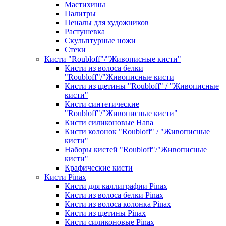
Мастихины
Палитры
Пеналы для художников
Растушевка
Скульптурные ножи
Стеки
Кисти "Roubloff"/"Живописные кисти"
Кисти из волоса белки
"Roubloff"/"Живописные кисти
Кисти из щетины "Roubloff" / "Живописные
кисти"
Кисти синтетические
"Roubloff"/"Живописные кисти"
Кисти силиконовые Hana
Кисти колонок "Roubloff" / "Живописные
кисти"
Наборы кистей "Roubloff"/"Живописные
кисти"
Крафические кисти
Кисти Pinax
Кисти для каллиграфии Pinax
Кисти из волоса белки Pinax
Кисти из волоса колонка Pinax
Кисти из щетины Pinax
Кисти силиконовые Pinax