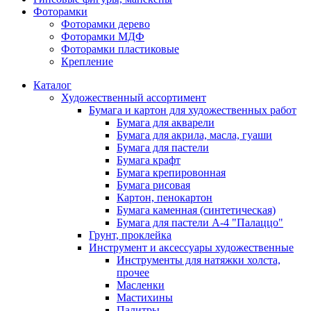
Фоторамки
Фоторамки дерево
Фоторамки МДФ
Фоторамки пластиковые
Крепление
Каталог
Художественный ассортимент
Бумага и картон для художественных работ
Бумага для акварели
Бумага для акрила, масла, гуаши
Бумага для пастели
Бумага крафт
Бумага крепировонная
Бумага рисовая
Картон, пенокартон
Бумага каменная (синтетическая)
Бумага для пастели А-4 "Палаццо"
Грунт, проклейка
Инструмент и аксессуары художественные
Инструменты для натяжки холста,
прочее
Масленки
Мастихины
Палитры