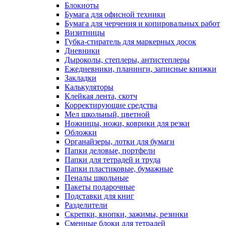
Блокноты
Бумага для офисной техники
Бумага для черчения и копировальных работ
Визитницы
Губка-стиратель для маркерных досок
Дневники
Дыроколы, степлеры, антистеплеры
Ежедневники, планинги, записные книжки
Закладки
Калькуляторы
Клейкая лента, скотч
Корректирующие средства
Мел школьный, цветной
Ножницы, ножи, коврики для резки
Обложки
Органайзеры, лотки для бумаги
Папки деловые, портфели
Папки для тетрадей и труда
Папки пластиковые, бумажные
Пеналы школьные
Пакеты подарочные
Подставки для книг
Разделители
Скрепки, кнопки, зажимы, резинки
Сменные блоки для тетрадей