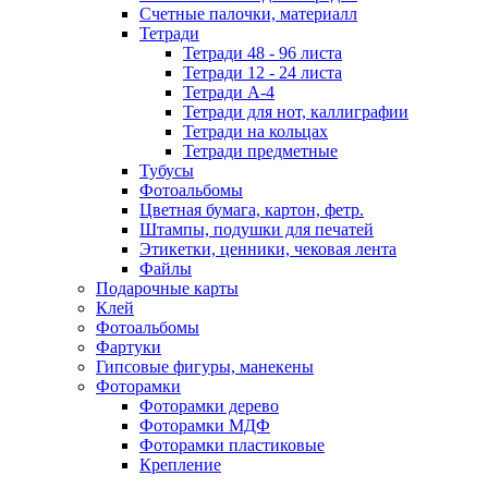
Счетные палочки, материалл
Тетради
Тетради 48 - 96 листа
Тетради 12 - 24 листа
Тетради А-4
Тетради для нот, каллиграфии
Тетради на кольцах
Тетради предметные
Тубусы
Фотоальбомы
Цветная бумага, картон, фетр.
Штампы, подушки для печатей
Этикетки, ценники, чековая лента
Файлы
Подарочные карты
Клей
Фотоальбомы
Фартуки
Гипсовые фигуры, манекены
Фоторамки
Фоторамки дерево
Фоторамки МДФ
Фоторамки пластиковые
Крепление