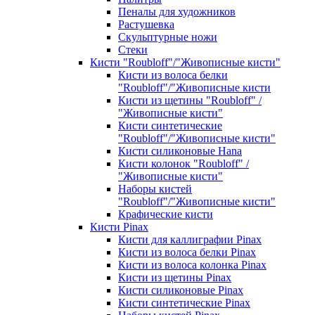
Пеналы для художников
Растушевка
Скульптурные ножи
Стеки
Кисти "Roubloff"/"Живописные кисти"
Кисти из волоса белки
"Roubloff"/"Живописные кисти
Кисти из щетины "Roubloff" /
"Живописные кисти"
Кисти синтетические
"Roubloff"/"Живописные кисти"
Кисти силиконовые Hana
Кисти колонок "Roubloff" /
"Живописные кисти"
Наборы кистей
"Roubloff"/"Живописные кисти"
Крафические кисти
Кисти Pinax
Кисти для каллиграфии Pinax
Кисти из волоса белки Pinax
Кисти из волоса колонка Pinax
Кисти из щетины Pinax
Кисти силиконовые Pinax
Кисти синтетические Pinax