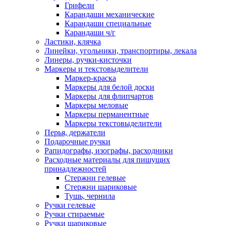
Грифели
Карандаши механические
Карандаши специальные
Карандаши ч/г
Ластики, клячка
Линейки, угольники, транспортиры, лекала
Линеры, ручки-кисточки
Маркеры и текстовыделители
Маркер-краска
Маркеры для белой доски
Маркеры для флипчартов
Маркеры меловые
Маркеры перманентные
Маркеры текстовыделители
Перья, держатели
Подарочные ручки
Рапидографы, изографы, расходники
Расходные материалы для пишущих
принадлежностей
Стержни гелевые
Стержни шариковые
Тушь, чернила
Ручки гелевые
Ручки стираемые
Ручки шариковые