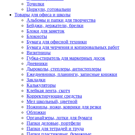
Точилки
Циркули, готовальни
Товары для офиса и школы
Альбомы и папки для творчества
Бейджи, держатели, брелки
Блоки для заметок
Блокноты
Бумага для офисной техники
Бумага для черчения и копировальных работ
Визитницы
Губка-стиратель для маркерных досок
Дневники
Дыроколы, степлеры, антистеплеры
Ежедневники, планинги, записные книжки
Закладки
Калькуляторы
Клейкая лента, скотч
Корректирующие средства
Мел школьный, цветной
Ножницы, ножи, коврики для резки
Обложки
Органайзеры, лотки для бумаги
Папки деловые, портфели
Папки для тетрадей и труда
Папки пластиковые, бумажные