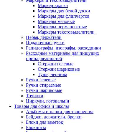
Маркеры и текстовыделители
Маркер-краска
Маркеры для белой доски
Маркеры для флипчартов
Маркеры меловые
Маркеры перманентные
Маркеры текстовыделители
Перья, держатели
Подарочные ручки
Рапидографы, изографы, расходники
Расходные материалы для пишущих
принадлежностей
Стержни гелевые
Стержни шариковые
Тушь, чернила
Ручки гелевые
Ручки стираемые
Ручки шариковые
Точилки
Циркули, готовальни
Товары для офиса и школы
Альбомы и папки для творчества
Бейджи, держатели, брелки
Блоки для заметок
Блокноты