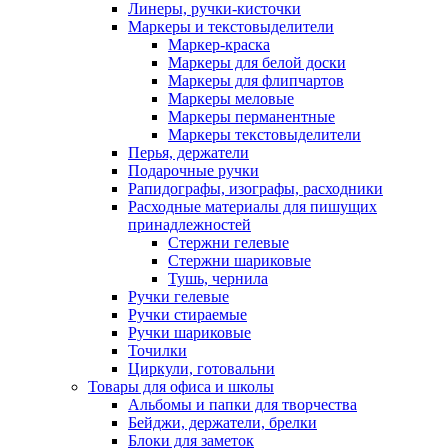
Линеры, ручки-кисточки
Маркеры и текстовыделители
Маркер-краска
Маркеры для белой доски
Маркеры для флипчартов
Маркеры меловые
Маркеры перманентные
Маркеры текстовыделители
Перья, держатели
Подарочные ручки
Рапидографы, изографы, расходники
Расходные материалы для пишущих
принадлежностей
Стержни гелевые
Стержни шариковые
Тушь, чернила
Ручки гелевые
Ручки стираемые
Ручки шариковые
Точилки
Циркули, готовальни
Товары для офиса и школы
Альбомы и папки для творчества
Бейджи, держатели, брелки
Блоки для заметок