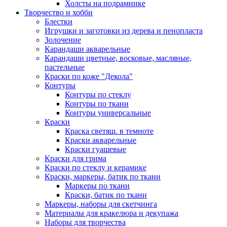
Холсты на подрамнике
Творчество и хобби
Блестки
Игрушки и заготовки из дерева и пенопласта
Золочение
Карандаши акварельные
Карандаши цветные, восковые, масляные,
пастельные
Краски по коже "Декола"
Контуры
Контуры по стеклу
Контуры по ткани
Контуры универсальные
Краски
Краска светящ. в темноте
Краски акварельные
Краски гуашевые
Краски для грима
Краски по стеклу и керамике
Краски, маркеры, батик по ткани
Маркеры по ткани
Краски, батик по ткани
Маркеры, наборы для скетчинга
Материалы для кракелюра и декупажа
Наборы для творчества