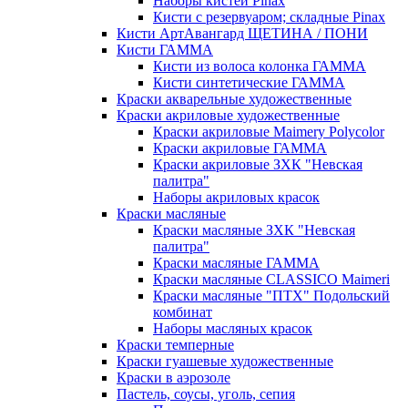
Наборы кистей Pinax
Кисти с резервуаром; складные Pinax
Кисти АртАвангард ЩЕТИНА / ПОНИ
Кисти ГАММА
Кисти из волоса колонка ГАММА
Кисти синтетические ГАММА
Краски акварельные художественные
Краски акриловые художественные
Краски акриловые Maimery Polycolor
Краски акриловые ГАММА
Краски акриловые ЗХК "Невская
палитра"
Наборы акриловых красок
Краски масляные
Краски масляные ЗХК "Невская
палитра"
Краски масляные ГАММА
Краски масляные CLASSICO Maimeri
Краски масляные "ПТХ" Подольский
комбинат
Наборы масляных красок
Краски темперные
Краски гуашевые художественные
Краски в аэрозоле
Пастель, соусы, уголь, сепия