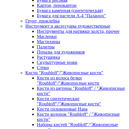
Бумага рисовая
Картон, пенокартон
Бумага каменная (синтетическая)
Бумага для пастели А-4 "Палаццо"
Грунт, проклейка
Инструмент и аксессуары художественные
Инструменты для натяжки холста, прочее
Масленки
Мастихины
Палитры
Пеналы для художников
Растушевка
Скульптурные ножи
Стеки
Кисти "Roubloff"/"Живописные кисти"
Кисти из волоса белки
"Roubloff"/"Живописные кисти
Кисти из щетины "Roubloff" / "Живописные
кисти"
Кисти синтетические
"Roubloff"/"Живописные кисти"
Кисти силиконовые Hana
Кисти колонок "Roubloff" / "Живописные
кисти"
Наборы кистей "Roubloff"/"Живописные