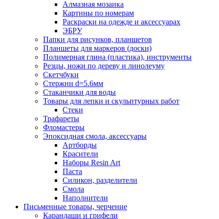
Алмазная мозаика
Картины по номерам
Раскраски на одежде и аксессуарах
ЭБРУ
Папки для рисунков, планшетов
Планшеты для маркеров (доски)
Полимерная глина (пластика), инструменты
Резцы, ножи по дереву и линолеуму
Скетчбуки
Стержни d=5.6мм
Стаканчики для воды
Товары для лепки и скульптурных работ
Стеки
Трафареты
Фломастеры
Эпоксидная смола, аксессуары
Артборды
Красители
Наборы Resin Art
Паста
Силикон, разделители
Смола
Наполнители
Письменные товары, черчение
Карандаши и грифели