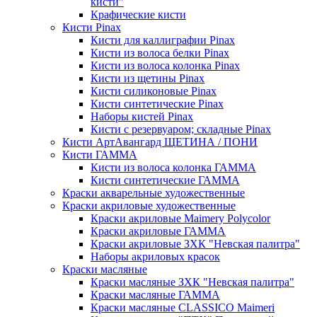
кисти"
Крафические кисти
Кисти Pinax
Кисти для каллиграфии Pinax
Кисти из волоса белки Pinax
Кисти из волоса колонка Pinax
Кисти из щетины Pinax
Кисти силиконовые Pinax
Кисти синтетические Pinax
Наборы кистей Pinax
Кисти с резервуаром; складные Pinax
Кисти АртАвангард ЩЕТИНА / ПОНИ
Кисти ГАММА
Кисти из волоса колонка ГАММА
Кисти синтетические ГАММА
Краски акварельные художественные
Краски акриловые художественные
Краски акриловые Maimery Polycolor
Краски акриловые ГАММА
Краски акриловые ЗХК "Невская палитра"
Наборы акриловых красок
Краски масляные
Краски масляные ЗХК "Невская палитра"
Краски масляные ГАММА
Краски масляные CLASSICO Maimeri