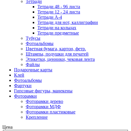
Тетради
Тетради 48 - 96 листа
Тетради 12 - 24 листа
Тетради А-4
Тетради для нот, каллиграфии
Тетради на кольцах
Тетради предметные
Тубусы
Фотоальбомы
Цветная бумага, картон, фетр.
Штампы, подушки для печатей
Этикетки, ценники, чековая лента
Файлы
Подарочные карты
Клей
Фотоальбомы
Фартуки
Гипсовые фигуры, манекены
Фоторамки
Фоторамки дерево
Фоторамки МДФ
Фоторамки пластиковые
Крепление
Цена