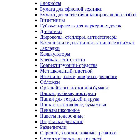
Блокноты
Бумага для офисной техники
Бумага для черчения и копировальных работ
Визитницы
Губка-стиратель для маркерных досок
Дневники
Дыроколы, степлеры, антистеплеры
Ежедневники, планинги, записные книжки
Закладки
Калькуляторы
Клейкая лента, скотч
Корректирующие средства
Мел школьный, цветной
Ножницы, ножи, коврики для резки
Обложки
Органайзеры, лотки для бумаги
Папки деловые, портфели
Папки для тетрадей и труда
Папки пластиковые, бумажные
Пеналы школьные
Пакеты подарочные
Подставки для книг
Разделители
Скрепки, кнопки, зажимы, резинки
Сменные блоки для тетрадей