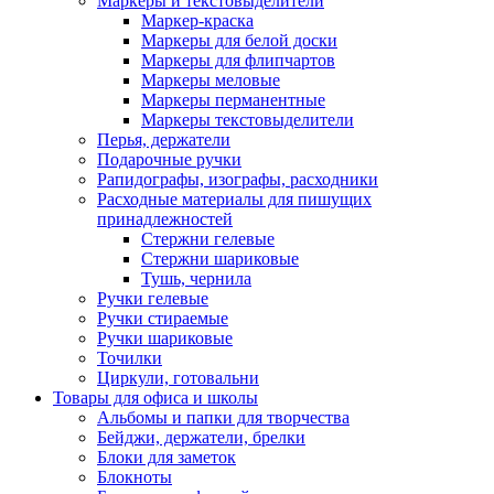
Маркеры и текстовыделители
Маркер-краска
Маркеры для белой доски
Маркеры для флипчартов
Маркеры меловые
Маркеры перманентные
Маркеры текстовыделители
Перья, держатели
Подарочные ручки
Рапидографы, изографы, расходники
Расходные материалы для пишущих
принадлежностей
Стержни гелевые
Стержни шариковые
Тушь, чернила
Ручки гелевые
Ручки стираемые
Ручки шариковые
Точилки
Циркули, готовальни
Товары для офиса и школы
Альбомы и папки для творчества
Бейджи, держатели, брелки
Блоки для заметок
Блокноты