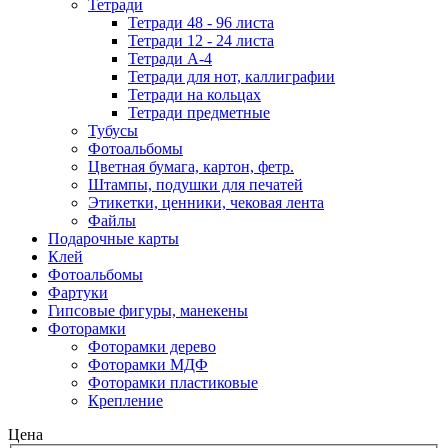
Тетради
Тетради 48 - 96 листа
Тетради 12 - 24 листа
Тетради А-4
Тетради для нот, каллиграфии
Тетради на кольцах
Тетради предметные
Тубусы
Фотоальбомы
Цветная бумага, картон, фетр.
Штампы, подушки для печатей
Этикетки, ценники, чековая лента
Файлы
Подарочные карты
Клей
Фотоальбомы
Фартуки
Гипсовые фигуры, манекены
Фоторамки
Фоторамки дерево
Фоторамки МДФ
Фоторамки пластиковые
Крепление
Цена