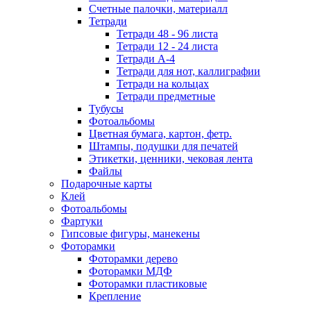
Счетные палочки, материалл
Тетради
Тетради 48 - 96 листа
Тетради 12 - 24 листа
Тетради А-4
Тетради для нот, каллиграфии
Тетради на кольцах
Тетради предметные
Тубусы
Фотоальбомы
Цветная бумага, картон, фетр.
Штампы, подушки для печатей
Этикетки, ценники, чековая лента
Файлы
Подарочные карты
Клей
Фотоальбомы
Фартуки
Гипсовые фигуры, манекены
Фоторамки
Фоторамки дерево
Фоторамки МДФ
Фоторамки пластиковые
Крепление