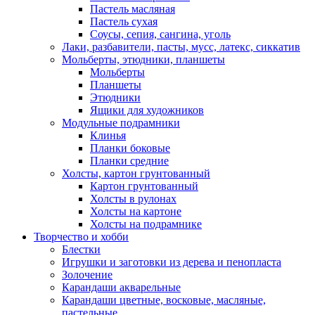
Пастель масляная
Пастель сухая
Соусы, сепия, сангина, уголь
Лаки, разбавители, пасты, мусс, латекс, сиккатив
Мольберты, этюдники, планшеты
Мольберты
Планшеты
Этюдники
Ящики для художников
Модульные подрамники
Клинья
Планки боковые
Планки средние
Холсты, картон грунтованный
Картон грунтованный
Холсты в рулонах
Холсты на картоне
Холсты на подрамнике
Творчество и хобби
Блестки
Игрушки и заготовки из дерева и пенопласта
Золочение
Карандаши акварельные
Карандаши цветные, восковые, масляные,
пастельные