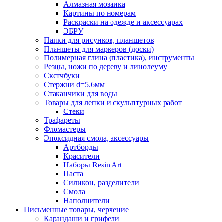
Алмазная мозаика
Картины по номерам
Раскраски на одежде и аксессуарах
ЭБРУ
Папки для рисунков, планшетов
Планшеты для маркеров (доски)
Полимерная глина (пластика), инструменты
Резцы, ножи по дереву и линолеуму
Скетчбуки
Стержни d=5.6мм
Стаканчики для воды
Товары для лепки и скульптурных работ
Стеки
Трафареты
Фломастеры
Эпоксидная смола, аксессуары
Артборды
Красители
Наборы Resin Art
Паста
Силикон, разделители
Смола
Наполнители
Письменные товары, черчение
Карандаши и грифели