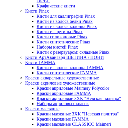
кисти"
Крафические кисти
Кисти Pinax
Кисти для каллиграфии Pinax
Кисти из волоса белки Pinax
Кисти из волоса колонка Pinax
Кисти из щетины Pinax
Кисти силиконовые Pinax
Кисти синтетические Pinax
Наборы кистей Pinax
Кисти с резервуаром; складные Pinax
Кисти АртАвангард ЩЕТИНА / ПОНИ
Кисти ГАММА
Кисти из волоса колонка ГАММА
Кисти синтетические ГАММА
Краски акварельные художественные
Краски акриловые художественные
Краски акриловые Maimery Polycolor
Краски акриловые ГАММА
Краски акриловые ЗХК "Невская палитра"
Наборы акриловых красок
Краски масляные
Краски масляные ЗХК "Невская палитра"
Краски масляные ГАММА
Краски масляные CLASSICO Maimeri