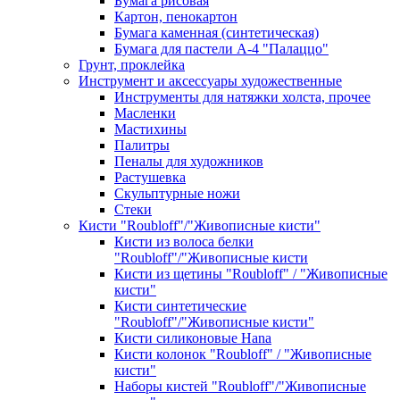
Бумага рисовая
Картон, пенокартон
Бумага каменная (синтетическая)
Бумага для пастели А-4 "Палаццо"
Грунт, проклейка
Инструмент и аксессуары художественные
Инструменты для натяжки холста, прочее
Масленки
Мастихины
Палитры
Пеналы для художников
Растушевка
Скульптурные ножи
Стеки
Кисти "Roubloff"/"Живописные кисти"
Кисти из волоса белки
"Roubloff"/"Живописные кисти
Кисти из щетины "Roubloff" / "Живописные
кисти"
Кисти синтетические
"Roubloff"/"Живописные кисти"
Кисти силиконовые Hana
Кисти колонок "Roubloff" / "Живописные
кисти"
Наборы кистей "Roubloff"/"Живописные