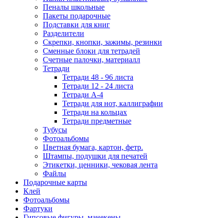
Пеналы школьные
Пакеты подарочные
Подставки для книг
Разделители
Скрепки, кнопки, зажимы, резинки
Сменные блоки для тетрадей
Счетные палочки, материалл
Тетради
Тетради 48 - 96 листа
Тетради 12 - 24 листа
Тетради А-4
Тетради для нот, каллиграфии
Тетради на кольцах
Тетради предметные
Тубусы
Фотоальбомы
Цветная бумага, картон, фетр.
Штампы, подушки для печатей
Этикетки, ценники, чековая лента
Файлы
Подарочные карты
Клей
Фотоальбомы
Фартуки
Гипсовые фигуры, манекены