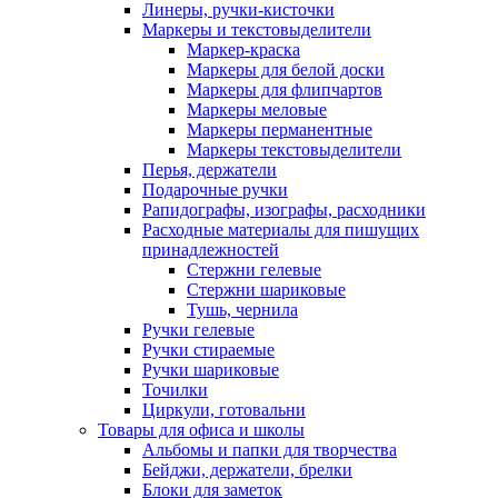
Линеры, ручки-кисточки
Маркеры и текстовыделители
Маркер-краска
Маркеры для белой доски
Маркеры для флипчартов
Маркеры меловые
Маркеры перманентные
Маркеры текстовыделители
Перья, держатели
Подарочные ручки
Рапидографы, изографы, расходники
Расходные материалы для пишущих
принадлежностей
Стержни гелевые
Стержни шариковые
Тушь, чернила
Ручки гелевые
Ручки стираемые
Ручки шариковые
Точилки
Циркули, готовальни
Товары для офиса и школы
Альбомы и папки для творчества
Бейджи, держатели, брелки
Блоки для заметок