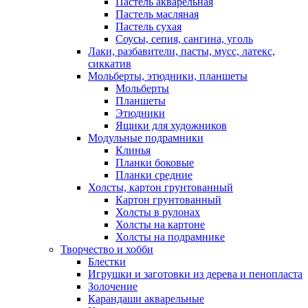
Пастель акварельная
Пастель масляная
Пастель сухая
Соусы, сепия, сангина, уголь
Лаки, разбавители, пасты, мусс, латекс,
сиккатив
Мольберты, этюдники, планшеты
Мольберты
Планшеты
Этюдники
Ящики для художников
Модульные подрамники
Клинья
Планки боковые
Планки средние
Холсты, картон грунтованный
Картон грунтованный
Холсты в рулонах
Холсты на картоне
Холсты на подрамнике
Творчество и хобби
Блестки
Игрушки и заготовки из дерева и пенопласта
Золочение
Карандаши акварельные