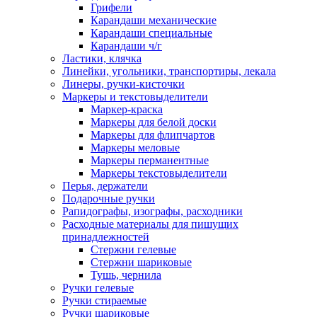
Грифели
Карандаши механические
Карандаши специальные
Карандаши ч/г
Ластики, клячка
Линейки, угольники, транспортиры, лекала
Линеры, ручки-кисточки
Маркеры и текстовыделители
Маркер-краска
Маркеры для белой доски
Маркеры для флипчартов
Маркеры меловые
Маркеры перманентные
Маркеры текстовыделители
Перья, держатели
Подарочные ручки
Рапидографы, изографы, расходники
Расходные материалы для пишущих
принадлежностей
Стержни гелевые
Стержни шариковые
Тушь, чернила
Ручки гелевые
Ручки стираемые
Ручки шариковые