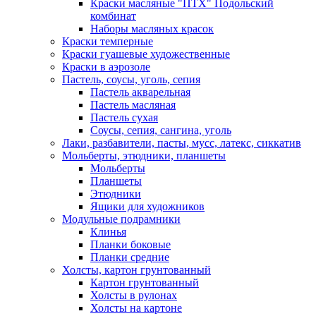
Краски масляные "ПТХ" Подольский
комбинат
Наборы масляных красок
Краски темперные
Краски гуашевые художественные
Краски в аэрозоле
Пастель, соусы, уголь, сепия
Пастель акварельная
Пастель масляная
Пастель сухая
Соусы, сепия, сангина, уголь
Лаки, разбавители, пасты, мусс, латекс, сиккатив
Мольберты, этюдники, планшеты
Мольберты
Планшеты
Этюдники
Ящики для художников
Модульные подрамники
Клинья
Планки боковые
Планки средние
Холсты, картон грунтованный
Картон грунтованный
Холсты в рулонах
Холсты на картоне