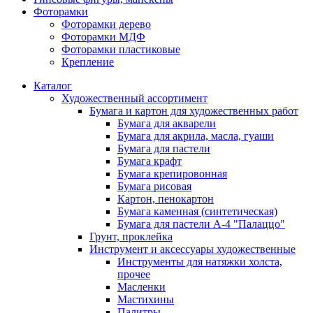
Фоторамки
Фоторамки дерево
Фоторамки МДФ
Фоторамки пластиковые
Крепление
Каталог
Художественный ассортимент
Бумага и картон для художественных работ
Бумага для акварели
Бумага для акрила, масла, гуаши
Бумага для пастели
Бумага крафт
Бумага крепировонная
Бумага рисовая
Картон, пенокартон
Бумага каменная (синтетическая)
Бумага для пастели А-4 "Палаццо"
Грунт, проклейка
Инструмент и аксессуары художественные
Инструменты для натяжки холста,
прочее
Масленки
Мастихины
Палитры