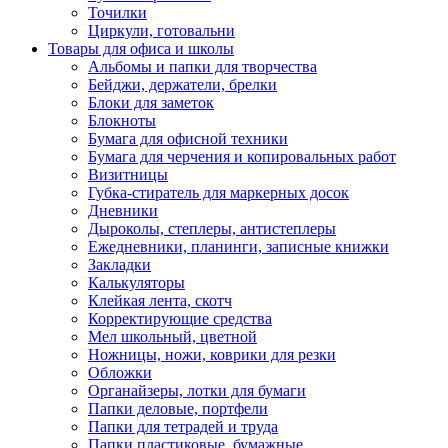
Точилки
Циркули, готовальни
Товары для офиса и школы
Альбомы и папки для творчества
Бейджи, держатели, брелки
Блоки для заметок
Блокноты
Бумага для офисной техники
Бумага для черчения и копировальных работ
Визитницы
Губка-стиратель для маркерных досок
Дневники
Дыроколы, степлеры, антистеплеры
Ежедневники, планинги, записные книжки
Закладки
Калькуляторы
Клейкая лента, скотч
Корректирующие средства
Мел школьный, цветной
Ножницы, ножи, коврики для резки
Обложки
Органайзеры, лотки для бумаги
Папки деловые, портфели
Папки для тетрадей и труда
Папки пластиковые, бумажные