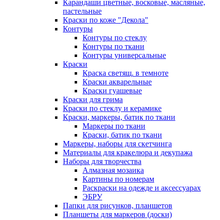
Карандаши цветные, восковые, масляные,
пастельные
Краски по коже "Декола"
Контуры
Контуры по стеклу
Контуры по ткани
Контуры универсальные
Краски
Краска светящ. в темноте
Краски акварельные
Краски гуашевые
Краски для грима
Краски по стеклу и керамике
Краски, маркеры, батик по ткани
Маркеры по ткани
Краски, батик по ткани
Маркеры, наборы для скетчинга
Материалы для кракелюра и декупажа
Наборы для творчества
Алмазная мозаика
Картины по номерам
Раскраски на одежде и аксессуарах
ЭБРУ
Папки для рисунков, планшетов
Планшеты для маркеров (доски)