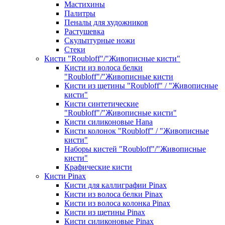
Мастихины
Палитры
Пеналы для художников
Растушевка
Скульптурные ножи
Стеки
Кисти "Roubloff"/"Живописные кисти"
Кисти из волоса белки
"Roubloff"/"Живописные кисти
Кисти из щетины "Roubloff" / "Живописные
кисти"
Кисти синтетические
"Roubloff"/"Живописные кисти"
Кисти силиконовые Hana
Кисти колонок "Roubloff" / "Живописные
кисти"
Наборы кистей "Roubloff"/"Живописные
кисти"
Крафические кисти
Кисти Pinax
Кисти для каллиграфии Pinax
Кисти из волоса белки Pinax
Кисти из волоса колонка Pinax
Кисти из щетины Pinax
Кисти силиконовые Pinax