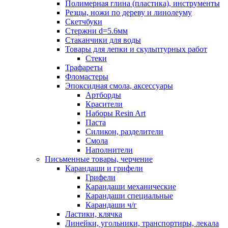
Полимерная глина (пластика), инструменты
Резцы, ножи по дереву и линолеуму
Скетчбуки
Стержни d=5.6мм
Стаканчики для воды
Товары для лепки и скульптурных работ
Стеки
Трафареты
Фломастеры
Эпоксидная смола, аксессуары
Артборды
Красители
Наборы Resin Art
Паста
Силикон, разделители
Смола
Наполнители
Письменные товары, черчение
Карандаши и грифели
Грифели
Карандаши механические
Карандаши специальные
Карандаши ч/г
Ластики, клячка
Линейки, угольники, транспортиры, лекала