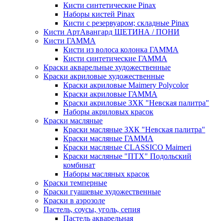
Кисти синтетические Pinax
Наборы кистей Pinax
Кисти с резервуаром; складные Pinax
Кисти АртАвангард ЩЕТИНА / ПОНИ
Кисти ГАММА
Кисти из волоса колонка ГАММА
Кисти синтетические ГАММА
Краски акварельные художественные
Краски акриловые художественные
Краски акриловые Maimery Polycolor
Краски акриловые ГАММА
Краски акриловые ЗХК "Невская палитра"
Наборы акриловых красок
Краски масляные
Краски масляные ЗХК "Невская палитра"
Краски масляные ГАММА
Краски масляные CLASSICO Maimeri
Краски масляные "ПТХ" Подольский
комбинат
Наборы масляных красок
Краски темперные
Краски гуашевые художественные
Краски в аэрозоле
Пастель, соусы, уголь, сепия
Пастель акварельная