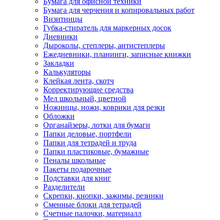
Бумага для офисной техники
Бумага для черчения и копировальных работ
Визитницы
Губка-стиратель для маркерных досок
Дневники
Дыроколы, степлеры, антистеплеры
Ежедневники, планинги, записные книжки
Закладки
Калькуляторы
Клейкая лента, скотч
Корректирующие средства
Мел школьный, цветной
Ножницы, ножи, коврики для резки
Обложки
Органайзеры, лотки для бумаги
Папки деловые, портфели
Папки для тетрадей и труда
Папки пластиковые, бумажные
Пеналы школьные
Пакеты подарочные
Подставки для книг
Разделители
Скрепки, кнопки, зажимы, резинки
Сменные блоки для тетрадей
Счетные палочки, материалл