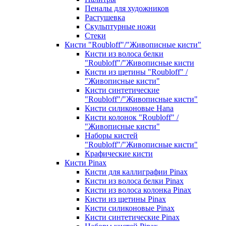
Пеналы для художников
Растушевка
Скульптурные ножи
Стеки
Кисти "Roubloff"/"Живописные кисти"
Кисти из волоса белки
"Roubloff"/"Живописные кисти
Кисти из щетины "Roubloff" /
"Живописные кисти"
Кисти синтетические
"Roubloff"/"Живописные кисти"
Кисти силиконовые Hana
Кисти колонок "Roubloff" /
"Живописные кисти"
Наборы кистей
"Roubloff"/"Живописные кисти"
Крафические кисти
Кисти Pinax
Кисти для каллиграфии Pinax
Кисти из волоса белки Pinax
Кисти из волоса колонка Pinax
Кисти из щетины Pinax
Кисти силиконовые Pinax
Кисти синтетические Pinax