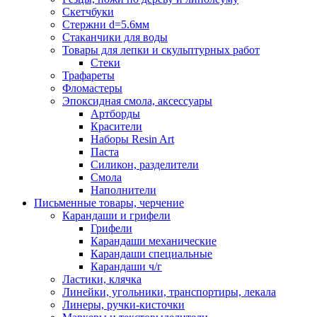
Скетчбуки
Стержни d=5.6мм
Стаканчики для воды
Товары для лепки и скульптурных работ
Стеки
Трафареты
Фломастеры
Эпоксидная смола, аксессуары
Артборды
Красители
Наборы Resin Art
Паста
Силикон, разделители
Смола
Наполнители
Письменные товары, черчение
Карандаши и грифели
Грифели
Карандаши механические
Карандаши специальные
Карандаши ч/г
Ластики, клячка
Линейки, угольники, транспортиры, лекала
Линеры, ручки-кисточки