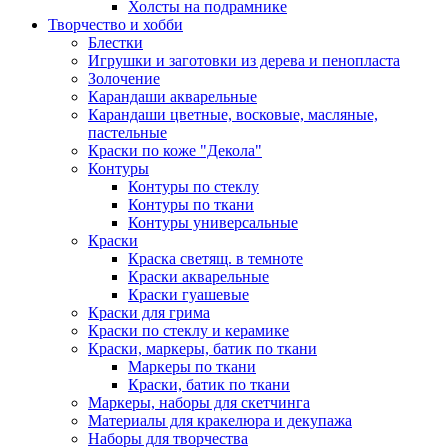
Холсты на подрамнике
Творчество и хобби
Блестки
Игрушки и заготовки из дерева и пенопласта
Золочение
Карандаши акварельные
Карандаши цветные, восковые, масляные,
пастельные
Краски по коже "Декола"
Контуры
Контуры по стеклу
Контуры по ткани
Контуры универсальные
Краски
Краска светящ. в темноте
Краски акварельные
Краски гуашевые
Краски для грима
Краски по стеклу и керамике
Краски, маркеры, батик по ткани
Маркеры по ткани
Краски, батик по ткани
Маркеры, наборы для скетчинга
Материалы для кракелюра и декупажа
Наборы для творчества