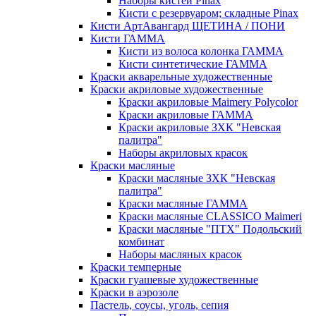
Наборы кистей Pinax
Кисти с резервуаром; складные Pinax
Кисти АртАвангард ЩЕТИНА / ПОНИ
Кисти ГАММА
Кисти из волоса колонка ГАММА
Кисти синтетические ГАММА
Краски акварельные художественные
Краски акриловые художественные
Краски акриловые Maimery Polycolor
Краски акриловые ГАММА
Краски акриловые ЗХК "Невская
палитра"
Наборы акриловых красок
Краски масляные
Краски масляные ЗХК "Невская
палитра"
Краски масляные ГАММА
Краски масляные CLASSICO Maimeri
Краски масляные "ПТХ" Подольский
комбинат
Наборы масляных красок
Краски темперные
Краски гуашевые художественные
Краски в аэрозоле
Пастель, соусы, уголь, сепия