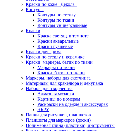
Краски по коже "Декола"
Контуры
Контуры по стеклу
Контуры по ткани
Контуры универсальные
Краски
Краска светящ. в темноте
Краски акварельные
Краски гуашевые
Краски для грима
Краски по стеклу и керамике
Краски, маркеры, батик по ткани
Маркеры по ткани
Краски, батик по ткани
Маркеры, наборы для скетчинга
Материалы для кракелюра и декупажа
Наборы для творчества
Алмазная мозаика
Картины по номерам
Раскраски на одежде и аксессуарах
ЭБРУ
Папки для рисунков, планшетов
Планшеты для маркеров (доски)
Полимерная глина (пластика), инструменты
Резцы, ножи по дереву и линолеуму