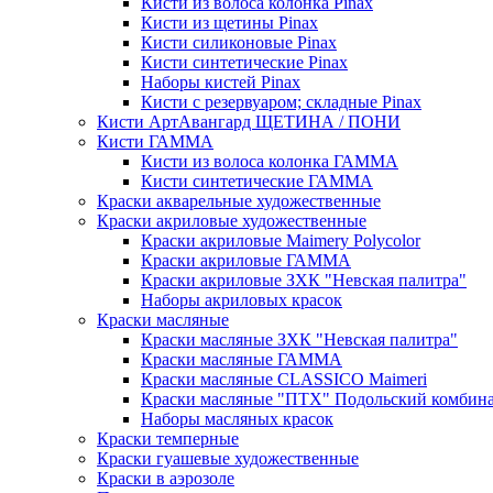
Кисти из волоса колонка Pinax
Кисти из щетины Pinax
Кисти силиконовые Pinax
Кисти синтетические Pinax
Наборы кистей Pinax
Кисти с резервуаром; складные Pinax
Кисти АртАвангард ЩЕТИНА / ПОНИ
Кисти ГАММА
Кисти из волоса колонка ГАММА
Кисти синтетические ГАММА
Краски акварельные художественные
Краски акриловые художественные
Краски акриловые Maimery Polycolor
Краски акриловые ГАММА
Краски акриловые ЗХК "Невская палитра"
Наборы акриловых красок
Краски масляные
Краски масляные ЗХК "Невская палитра"
Краски масляные ГАММА
Краски масляные CLASSICO Maimeri
Краски масляные "ПТХ" Подольский комбин
Наборы масляных красок
Краски темперные
Краски гуашевые художественные
Краски в аэрозоле