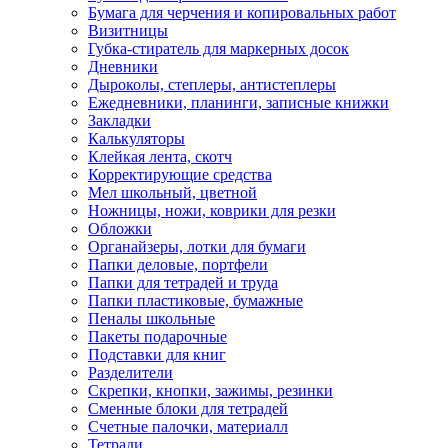
Бумага для черчения и копировальных работ
Визитницы
Губка-стиратель для маркерных досок
Дневники
Дыроколы, степлеры, антистеплеры
Ежедневники, планинги, записные книжки
Закладки
Калькуляторы
Клейкая лента, скотч
Корректирующие средства
Мел школьный, цветной
Ножницы, ножи, коврики для резки
Обложки
Органайзеры, лотки для бумаги
Папки деловые, портфели
Папки для тетрадей и труда
Папки пластиковые, бумажные
Пеналы школьные
Пакеты подарочные
Подставки для книг
Разделители
Скрепки, кнопки, зажимы, резинки
Сменные блоки для тетрадей
Счетные палочки, материалл
Тетради