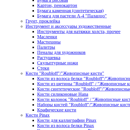
Бумага рисовая
Картон, пенокартон
Бумага каменная (синтетическая)
Бумага для пастели А-4 "Палаццо"
Грунт, проклейка
Инструмент и аксессуары художественные
Инструменты для натяжки холста, прочее
Масленки
Мастихины
Палитры
Пеналы для художников
Растушевка
Скульптурные ножи
Стеки
Кисти "Roubloff"/"Живописные кисти"
Кисти из волоса белки "Roubloff"/"Живописн
Кисти из щетины "Roubloff" / "Живописные к
Кисти синтетические "Roubloff"/"Живописны
Кисти силиконовые Hana
Кисти колонок "Roubloff" / "Живописные кис
Наборы кистей "Roubloff"/"Живописные кист
Крафические кисти
Кисти Pinax
Кисти для каллиграфии Pinax
Кисти из волоса белки Pinax