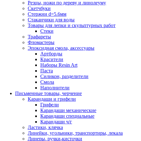
Резцы, ножи по дереву и линолеуму
Скетчбуки
Стержни d=5.6мм
Стаканчики для воды
Товары для лепки и скульптурных работ
Стеки
Трафареты
Фломастеры
Эпоксидная смола, аксессуары
Артборды
Красители
Наборы Resin Art
Паста
Силикон, разделители
Смола
Наполнители
Письменные товары, черчение
Карандаши и грифели
Грифели
Карандаши механические
Карандаши специальные
Карандаши ч/г
Ластики, клячка
Линейки, угольники, транспортиры, лекала
Линеры, ручки-кисточки