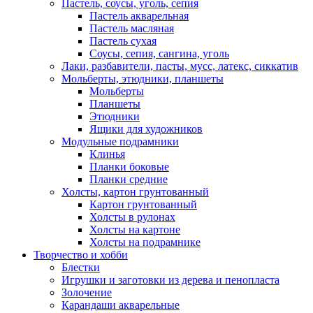
Пастель, соусы, уголь, сепия
Пастель акварельная
Пастель масляная
Пастель сухая
Соусы, сепия, сангина, уголь
Лаки, разбавители, пасты, мусс, латекс, сиккатив
Мольберты, этюдники, планшеты
Мольберты
Планшеты
Этюдники
Ящики для художников
Модульные подрамники
Клинья
Планки боковые
Планки средние
Холсты, картон грунтованный
Картон грунтованный
Холсты в рулонах
Холсты на картоне
Холсты на подрамнике
Творчество и хобби
Блестки
Игрушки и заготовки из дерева и пенопласта
Золочение
Карандаши акварельные