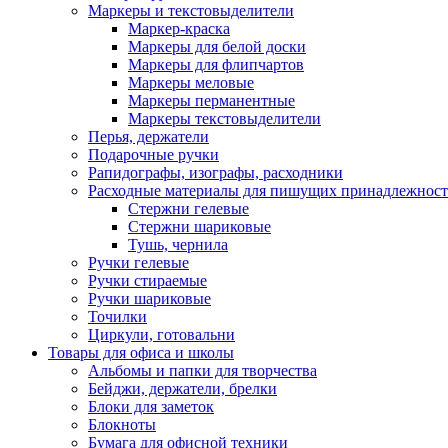
Маркеры и текстовыделители
Маркер-краска
Маркеры для белой доски
Маркеры для флипчартов
Маркеры меловые
Маркеры перманентные
Маркеры текстовыделители
Перья, держатели
Подарочные ручки
Рапидографы, изографы, расходники
Расходные материалы для пишущих принадлежност
Стержни гелевые
Стержни шариковые
Тушь, чернила
Ручки гелевые
Ручки стираемые
Ручки шариковые
Точилки
Циркули, готовальни
Товары для офиса и школы
Альбомы и папки для творчества
Бейджи, держатели, брелки
Блоки для заметок
Блокноты
Бумага для офисной техники