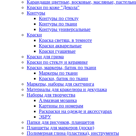
Карандаши цветные, восковые, масляные, пастельн
Краски по коже "Декола"
Контуры
Контуры по стеклу
Контуры по ткани
Контуры универсальные
Краски
Краска светящ. в темноте
Краски акварельные
Краски гуашевые
Краски для грима
Краски по стеклу и керамике
Краски, маркеры, батик по ткани
Маркеры по ткани
Краски, батик по ткани
Маркеры, наборы для скетчинга
Материалы для кракелюра и декупажа
Наборы для творчества
Алмазная мозаика
Картины по номерам
Раскраски на одежде и аксессуарах
ЭБРУ
Папки для рисунков, планшетов
Планшеты для маркеров (доски)
Полимерная глина (пластика), инструменты