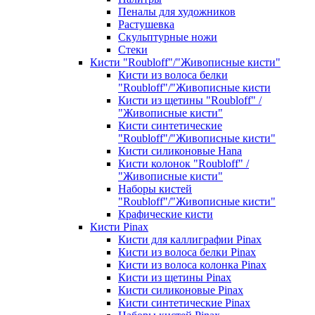
Пеналы для художников
Растушевка
Скульптурные ножи
Стеки
Кисти "Roubloff"/"Живописные кисти"
Кисти из волоса белки
"Roubloff"/"Живописные кисти
Кисти из щетины "Roubloff" /
"Живописные кисти"
Кисти синтетические
"Roubloff"/"Живописные кисти"
Кисти силиконовые Hana
Кисти колонок "Roubloff" /
"Живописные кисти"
Наборы кистей
"Roubloff"/"Живописные кисти"
Крафические кисти
Кисти Pinax
Кисти для каллиграфии Pinax
Кисти из волоса белки Pinax
Кисти из волоса колонка Pinax
Кисти из щетины Pinax
Кисти силиконовые Pinax
Кисти синтетические Pinax