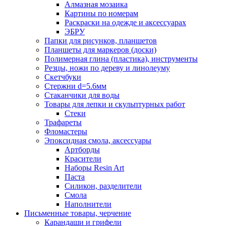
Алмазная мозаика
Картины по номерам
Раскраски на одежде и аксессуарах
ЭБРУ
Папки для рисунков, планшетов
Планшеты для маркеров (доски)
Полимерная глина (пластика), инструменты
Резцы, ножи по дереву и линолеуму
Скетчбуки
Стержни d=5.6мм
Стаканчики для воды
Товары для лепки и скульптурных работ
Стеки
Трафареты
Фломастеры
Эпоксидная смола, аксессуары
Артборды
Красители
Наборы Resin Art
Паста
Силикон, разделители
Смола
Наполнители
Письменные товары, черчение
Карандаши и грифели