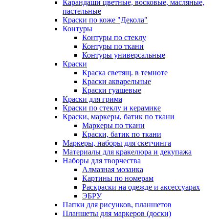
Карандаши цветные, восковые, масляные,
пастельные
Краски по коже "Декола"
Контуры
Контуры по стеклу
Контуры по ткани
Контуры универсальные
Краски
Краска светящ. в темноте
Краски акварельные
Краски гуашевые
Краски для грима
Краски по стеклу и керамике
Краски, маркеры, батик по ткани
Маркеры по ткани
Краски, батик по ткани
Маркеры, наборы для скетчинга
Материалы для кракелюра и декупажа
Наборы для творчества
Алмазная мозаика
Картины по номерам
Раскраски на одежде и аксессуарах
ЭБРУ
Папки для рисунков, планшетов
Планшеты для маркеров (доски)