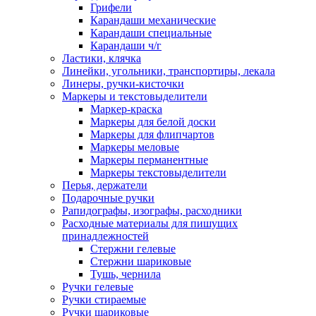
Грифели
Карандаши механические
Карандаши специальные
Карандаши ч/г
Ластики, клячка
Линейки, угольники, транспортиры, лекала
Линеры, ручки-кисточки
Маркеры и текстовыделители
Маркер-краска
Маркеры для белой доски
Маркеры для флипчартов
Маркеры меловые
Маркеры перманентные
Маркеры текстовыделители
Перья, держатели
Подарочные ручки
Рапидографы, изографы, расходники
Расходные материалы для пишущих
принадлежностей
Стержни гелевые
Стержни шариковые
Тушь, чернила
Ручки гелевые
Ручки стираемые
Ручки шариковые