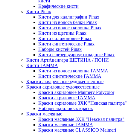
кисти"
Крафические кисти
Кисти Pinax
Кисти для каллиграфии Pinax
Кисти из волоса белки Pinax
Кисти из волоса колонка Pinax
Кисти из щетины Pinax
Кисти силиконовые Pinax
Кисти синтетические Pinax
Наборы кистей Pinax
Кисти с резервуаром; складные Pinax
Кисти АртАвангард ЩЕТИНА / ПОНИ
Кисти ГАММА
Кисти из волоса колонка ГАММА
Кисти синтетические ГАММА
Краски акварельные художественные
Краски акриловые художественные
Краски акриловые Maimery Polycolor
Краски акриловые ГАММА
Краски акриловые ЗХК "Невская палитра"
Наборы акриловых красок
Краски масляные
Краски масляные ЗХК "Невская палитра"
Краски масляные ГАММА
Краски масляные CLASSICO Maimeri