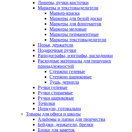
Линеры, ручки-кисточки
Маркеры и текстовыделители
Маркер-краска
Маркеры для белой доски
Маркеры для флипчартов
Маркеры меловые
Маркеры перманентные
Маркеры текстовыделители
Перья, держатели
Подарочные ручки
Рапидографы, изографы, расходники
Расходные материалы для пишущих
принадлежностей
Стержни гелевые
Стержни шариковые
Тушь, чернила
Ручки гелевые
Ручки стираемые
Ручки шариковые
Точилки
Циркули, готовальни
Товары для офиса и школы
Альбомы и папки для творчества
Бейджи, держатели, брелки
Блоки для заметок