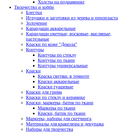
Холсты на подрамнике
Творчество и хобби
Блестки
Игрушки и заготовки из дерева и пенопласта
Золочение
Карандаши акварельные
Карандаши цветные, восковые, масляные,
пастельные
Краски по коже "Декола"
Контуры
Контуры по стеклу
Контуры по ткани
Контуры универсальные
Краски
Краска светящ. в темноте
Краски акварельные
Краски гуашевые
Краски для грима
Краски по стеклу и керамике
Краски, маркеры, батик по ткани
Маркеры по ткани
Краски, батик по ткани
Маркеры, наборы для скетчинга
Материалы для кракелюра и декупажа
Наборы для творчества