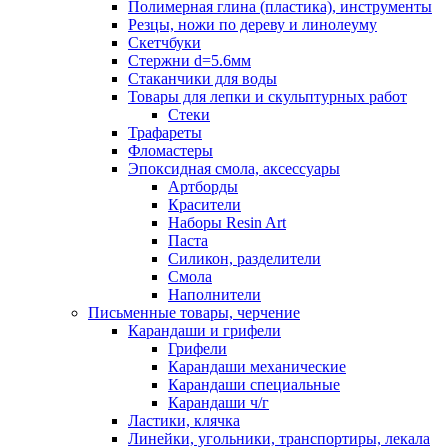
Полимерная глина (пластика), инструменты
Резцы, ножи по дереву и линолеуму
Скетчбуки
Стержни d=5.6мм
Стаканчики для воды
Товары для лепки и скульптурных работ
Стеки
Трафареты
Фломастеры
Эпоксидная смола, аксессуары
Артборды
Красители
Наборы Resin Art
Паста
Силикон, разделители
Смола
Наполнители
Письменные товары, черчение
Карандаши и грифели
Грифели
Карандаши механические
Карандаши специальные
Карандаши ч/г
Ластики, клячка
Линейки, угольники, транспортиры, лекала