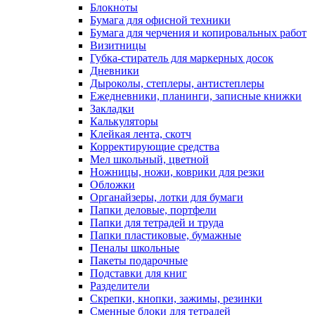
Блокноты
Бумага для офисной техники
Бумага для черчения и копировальных работ
Визитницы
Губка-стиратель для маркерных досок
Дневники
Дыроколы, степлеры, антистеплеры
Ежедневники, планинги, записные книжки
Закладки
Калькуляторы
Клейкая лента, скотч
Корректирующие средства
Мел школьный, цветной
Ножницы, ножи, коврики для резки
Обложки
Органайзеры, лотки для бумаги
Папки деловые, портфели
Папки для тетрадей и труда
Папки пластиковые, бумажные
Пеналы школьные
Пакеты подарочные
Подставки для книг
Разделители
Скрепки, кнопки, зажимы, резинки
Сменные блоки для тетрадей