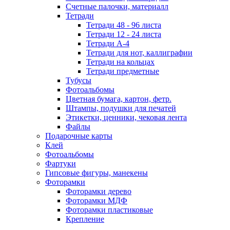
Счетные палочки, материалл
Тетради
Тетради 48 - 96 листа
Тетради 12 - 24 листа
Тетради А-4
Тетради для нот, каллиграфии
Тетради на кольцах
Тетради предметные
Тубусы
Фотоальбомы
Цветная бумага, картон, фетр.
Штампы, подушки для печатей
Этикетки, ценники, чековая лента
Файлы
Подарочные карты
Клей
Фотоальбомы
Фартуки
Гипсовые фигуры, манекены
Фоторамки
Фоторамки дерево
Фоторамки МДФ
Фоторамки пластиковые
Крепление