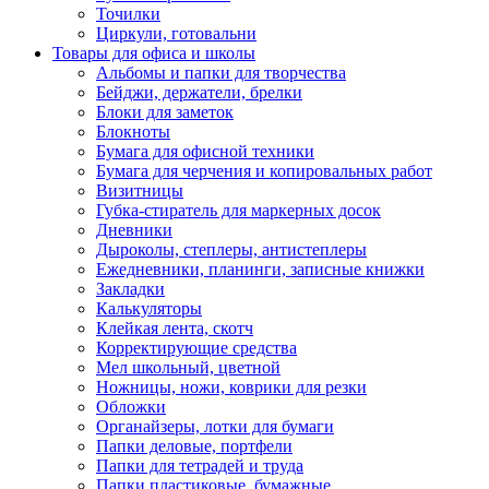
Точилки
Циркули, готовальни
Товары для офиса и школы
Альбомы и папки для творчества
Бейджи, держатели, брелки
Блоки для заметок
Блокноты
Бумага для офисной техники
Бумага для черчения и копировальных работ
Визитницы
Губка-стиратель для маркерных досок
Дневники
Дыроколы, степлеры, антистеплеры
Ежедневники, планинги, записные книжки
Закладки
Калькуляторы
Клейкая лента, скотч
Корректирующие средства
Мел школьный, цветной
Ножницы, ножи, коврики для резки
Обложки
Органайзеры, лотки для бумаги
Папки деловые, портфели
Папки для тетрадей и труда
Папки пластиковые, бумажные