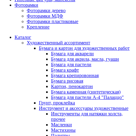
Фоторамки
Фоторамки дерево
Фоторамки МДФ
Фоторамки пластиковые
Крепление
Каталог
Художественный ассортимент
Бумага и картон для художественных работ
Бумага для акварели
Бумага для акрила, масла, гуаши
Бумага для пастели
Бумага крафт
Бумага крепировонная
Бумага рисовая
Картон, пенокартон
Бумага каменная (синтетическая)
Бумага для пастели А-4 "Палаццо"
Грунт, проклейка
Инструмент и аксессуары художественные
Инструменты для натяжки холста,
прочее
Масленки
Мастихины
Палитры