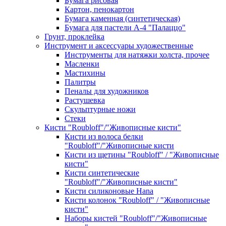
Бумага рисовая
Картон, пенокартон
Бумага каменная (синтетическая)
Бумага для пастели А-4 "Палаццо"
Грунт, проклейка
Инструмент и аксессуары художественные
Инструменты для натяжки холста, прочее
Масленки
Мастихины
Палитры
Пеналы для художников
Растушевка
Скульптурные ножи
Стеки
Кисти "Roubloff"/"Живописные кисти"
Кисти из волоса белки
"Roubloff"/"Живописные кисти
Кисти из щетины "Roubloff" / "Живописные
кисти"
Кисти синтетические
"Roubloff"/"Живописные кисти"
Кисти силиконовые Hana
Кисти колонок "Roubloff" / "Живописные
кисти"
Наборы кистей "Roubloff"/"Живописные