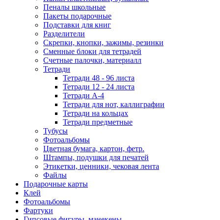
Пеналы школьные
Пакеты подарочные
Подставки для книг
Разделители
Скрепки, кнопки, зажимы, резинки
Сменные блоки для тетрадей
Счетные палочки, материалл
Тетради
Тетради 48 - 96 листа
Тетради 12 - 24 листа
Тетради А-4
Тетради для нот, каллиграфии
Тетради на кольцах
Тетради предметные
Тубусы
Фотоальбомы
Цветная бумага, картон, фетр.
Штампы, подушки для печатей
Этикетки, ценники, чековая лента
Файлы
Подарочные карты
Клей
Фотоальбомы
Фартуки
Гипсовые фигуры, манекены