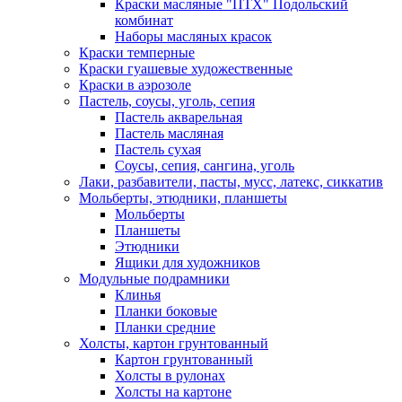
Краски масляные "ПТХ" Подольский
комбинат
Наборы масляных красок
Краски темперные
Краски гуашевые художественные
Краски в аэрозоле
Пастель, соусы, уголь, сепия
Пастель акварельная
Пастель масляная
Пастель сухая
Соусы, сепия, сангина, уголь
Лаки, разбавители, пасты, мусс, латекс, сиккатив
Мольберты, этюдники, планшеты
Мольберты
Планшеты
Этюдники
Ящики для художников
Модульные подрамники
Клинья
Планки боковые
Планки средние
Холсты, картон грунтованный
Картон грунтованный
Холсты в рулонах
Холсты на картоне