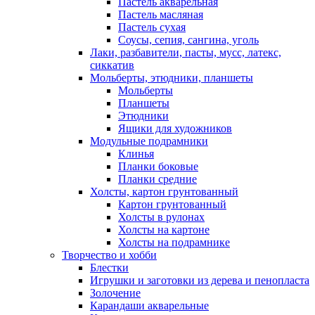
Пастель акварельная
Пастель масляная
Пастель сухая
Соусы, сепия, сангина, уголь
Лаки, разбавители, пасты, мусс, латекс,
сиккатив
Мольберты, этюдники, планшеты
Мольберты
Планшеты
Этюдники
Ящики для художников
Модульные подрамники
Клинья
Планки боковые
Планки средние
Холсты, картон грунтованный
Картон грунтованный
Холсты в рулонах
Холсты на картоне
Холсты на подрамнике
Творчество и хобби
Блестки
Игрушки и заготовки из дерева и пенопласта
Золочение
Карандаши акварельные