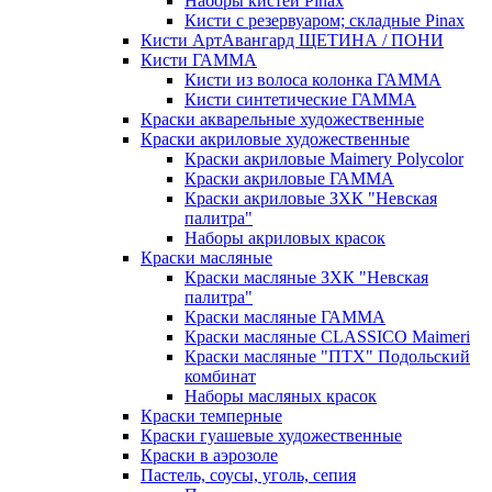
Наборы кистей Pinax
Кисти с резервуаром; складные Pinax
Кисти АртАвангард ЩЕТИНА / ПОНИ
Кисти ГАММА
Кисти из волоса колонка ГАММА
Кисти синтетические ГАММА
Краски акварельные художественные
Краски акриловые художественные
Краски акриловые Maimery Polycolor
Краски акриловые ГАММА
Краски акриловые ЗХК "Невская
палитра"
Наборы акриловых красок
Краски масляные
Краски масляные ЗХК "Невская
палитра"
Краски масляные ГАММА
Краски масляные CLASSICO Maimeri
Краски масляные "ПТХ" Подольский
комбинат
Наборы масляных красок
Краски темперные
Краски гуашевые художественные
Краски в аэрозоле
Пастель, соусы, уголь, сепия