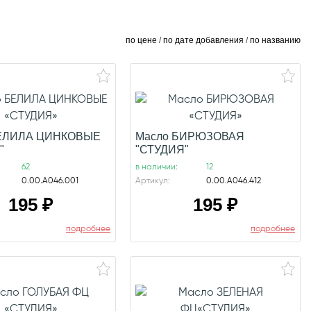
по цене
/
по дате добавления
/
по названию
БЕЛИЛА ЦИНКОВЫЕ
Масло БИРЮЗОВАЯ
"
"СТУДИЯ"
62
в наличии:
12
0.00.А046.001
Артикул:
0.00.А046.412
195
₽
195
₽
подробнее
подробнее