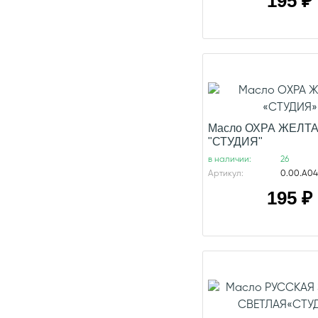
195
₽
Масло ОХРА ЖЕЛТ
"СТУДИЯ"
в наличии:
26
Артикул:
0.00.А046
195
₽