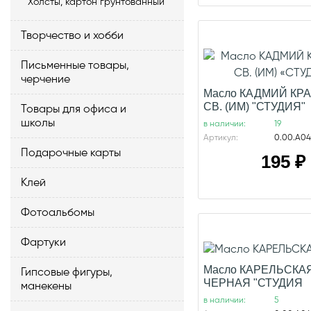
Холсты, картон грунтованный
Творчество и хобби
Письменные товары,
черчение
Масло КАДМИЙ КР
СВ. (ИМ) "СТУДИЯ"
Товары для офиса и
школы
в наличии:
19
Артикул:
0.00.А04
Подарочные карты
195
₽
Клей
Фотоальбомы
Фартуки
Масло КАРЕЛЬСКА
Гипсовые фигуры,
ЧЕРНАЯ "СТУДИЯ
манекены
в наличии:
5