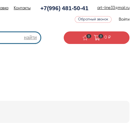
+7(996) 481-50-41
art-line33@mail.ru
авка
Контакты
Войти
Обратный звонок
0
0
найти
0
₽