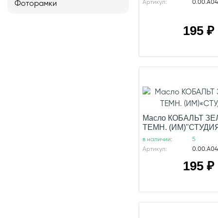
Артикул:
0.00.А04
Фоторамки
195
₽
Масло КОБАЛЬТ З
ТЕМН. (ИМ)"СТУДИ
в наличии:
5
Артикул:
0.00.А04
195
₽