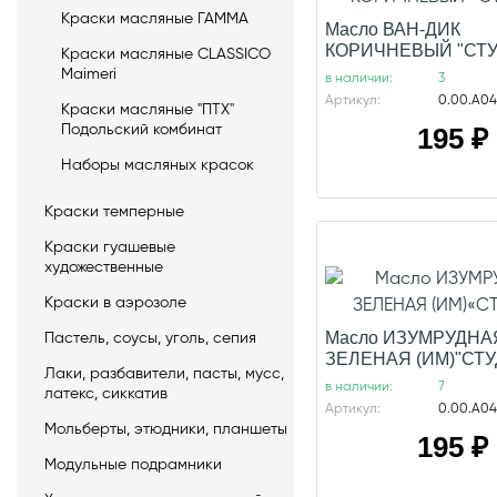
Краски масляные ГАММА
Масло ВАН-ДИК
КОРИЧНЕВЫЙ "СТУ
Краски масляные CLASSICO
Maimeri
в наличии:
3
Артикул:
0.00.А046
Краски масляные "ПТХ"
Подольский комбинат
195
₽
Наборы масляных красок
Краски темперные
Краски гуашевые
художественные
Краски в аэрозоле
Масло ИЗУМРУДНА
Пастель, соусы, уголь, сепия
ЗЕЛЕНАЯ (ИМ)"СТ
Лаки, разбавители, пасты, мусс,
в наличии:
7
латекс, сиккатив
Артикул:
0.00.А04
Мольберты, этюдники, планшеты
195
₽
Модульные подрамники