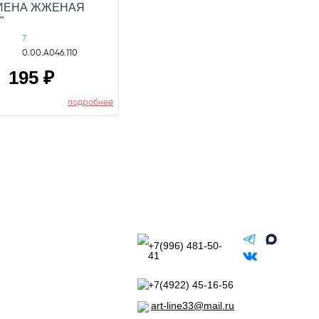
СИЕНА ЖЖЕНАЯ
"
7
0.00.А046.110
195
₽
подробнее
+7(996) 481-50-
41
+7(4922) 45-16-56
art-line33@mail.ru