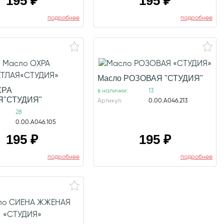
195
₽
195
₽
подробнее
подробнее
Масло РОЗОВАЯ "СТУДИЯ"
ХРА
в наличии:
13
Я"СТУДИЯ"
Артикул:
0.00.А046.213
28
0.00.А046.105
195
₽
195
₽
подробнее
подробнее