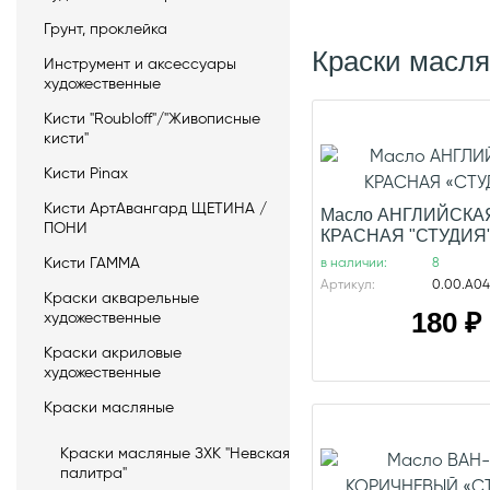
Грунт, проклейка
Краски масл
Инструмент и аксессуары
художественные
Кисти "Roubloff"/"Живописные
кисти"
Кисти Pinax
Кисти АртАвангард ЩЕТИНА /
Масло АНГЛИЙСКА
ПОНИ
КРАСНАЯ "СТУДИЯ
Кисти ГАММА
в наличии:
8
Артикул:
0.00.А04
Краски акварельные
180
₽
художественные
Краски акриловые
художественные
Краски масляные
Краски масляные ЗХК "Невская
палитра"