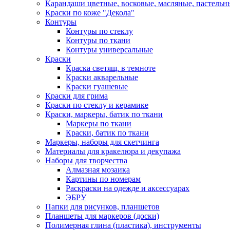
Карандаши цветные, восковые, масляные, пастельн
Краски по коже "Декола"
Контуры
Контуры по стеклу
Контуры по ткани
Контуры универсальные
Краски
Краска светящ. в темноте
Краски акварельные
Краски гуашевые
Краски для грима
Краски по стеклу и керамике
Краски, маркеры, батик по ткани
Маркеры по ткани
Краски, батик по ткани
Маркеры, наборы для скетчинга
Материалы для кракелюра и декупажа
Наборы для творчества
Алмазная мозаика
Картины по номерам
Раскраски на одежде и аксессуарах
ЭБРУ
Папки для рисунков, планшетов
Планшеты для маркеров (доски)
Полимерная глина (пластика), инструменты