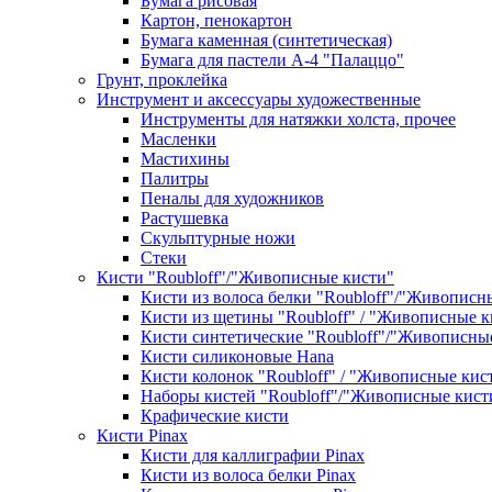
Бумага рисовая
Картон, пенокартон
Бумага каменная (синтетическая)
Бумага для пастели А-4 "Палаццо"
Грунт, проклейка
Инструмент и аксессуары художественные
Инструменты для натяжки холста, прочее
Масленки
Мастихины
Палитры
Пеналы для художников
Растушевка
Скульптурные ножи
Стеки
Кисти "Roubloff"/"Живописные кисти"
Кисти из волоса белки "Roubloff"/"Живописн
Кисти из щетины "Roubloff" / "Живописные к
Кисти синтетические "Roubloff"/"Живописны
Кисти силиконовые Hana
Кисти колонок "Roubloff" / "Живописные кис
Наборы кистей "Roubloff"/"Живописные кист
Крафические кисти
Кисти Pinax
Кисти для каллиграфии Pinax
Кисти из волоса белки Pinax