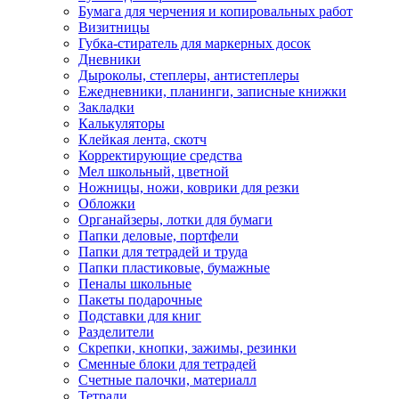
Бумага для черчения и копировальных работ
Визитницы
Губка-стиратель для маркерных досок
Дневники
Дыроколы, степлеры, антистеплеры
Ежедневники, планинги, записные книжки
Закладки
Калькуляторы
Клейкая лента, скотч
Корректирующие средства
Мел школьный, цветной
Ножницы, ножи, коврики для резки
Обложки
Органайзеры, лотки для бумаги
Папки деловые, портфели
Папки для тетрадей и труда
Папки пластиковые, бумажные
Пеналы школьные
Пакеты подарочные
Подставки для книг
Разделители
Скрепки, кнопки, зажимы, резинки
Сменные блоки для тетрадей
Счетные палочки, материалл
Тетради