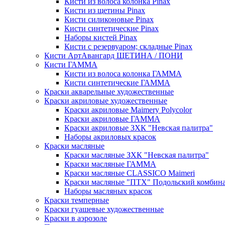
Кисти из волоса колонка Pinax
Кисти из щетины Pinax
Кисти силиконовые Pinax
Кисти синтетические Pinax
Наборы кистей Pinax
Кисти с резервуаром; складные Pinax
Кисти АртАвангард ЩЕТИНА / ПОНИ
Кисти ГАММА
Кисти из волоса колонка ГАММА
Кисти синтетические ГАММА
Краски акварельные художественные
Краски акриловые художественные
Краски акриловые Maimery Polycolor
Краски акриловые ГАММА
Краски акриловые ЗХК "Невская палитра"
Наборы акриловых красок
Краски масляные
Краски масляные ЗХК "Невская палитра"
Краски масляные ГАММА
Краски масляные CLASSICO Maimeri
Краски масляные "ПТХ" Подольский комбин
Наборы масляных красок
Краски темперные
Краски гуашевые художественные
Краски в аэрозоле