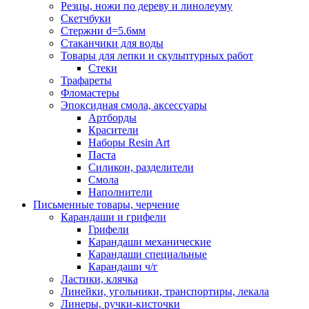
Резцы, ножи по дереву и линолеуму
Скетчбуки
Стержни d=5.6мм
Стаканчики для воды
Товары для лепки и скульптурных работ
Стеки
Трафареты
Фломастеры
Эпоксидная смола, аксессуары
Артборды
Красители
Наборы Resin Art
Паста
Силикон, разделители
Смола
Наполнители
Письменные товары, черчение
Карандаши и грифели
Грифели
Карандаши механические
Карандаши специальные
Карандаши ч/г
Ластики, клячка
Линейки, угольники, транспортиры, лекала
Линеры, ручки-кисточки