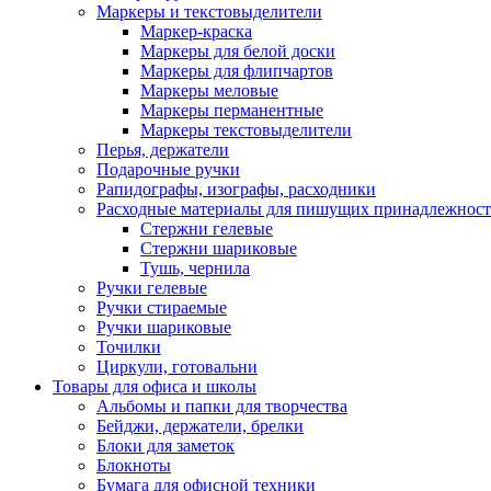
Маркеры и текстовыделители
Маркер-краска
Маркеры для белой доски
Маркеры для флипчартов
Маркеры меловые
Маркеры перманентные
Маркеры текстовыделители
Перья, держатели
Подарочные ручки
Рапидографы, изографы, расходники
Расходные материалы для пишущих принадлежност
Стержни гелевые
Стержни шариковые
Тушь, чернила
Ручки гелевые
Ручки стираемые
Ручки шариковые
Точилки
Циркули, готовальни
Товары для офиса и школы
Альбомы и папки для творчества
Бейджи, держатели, брелки
Блоки для заметок
Блокноты
Бумага для офисной техники