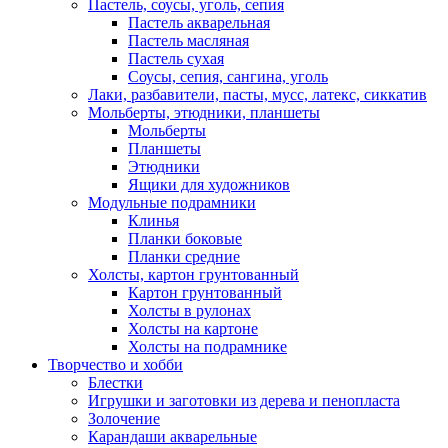
Пастель, соусы, уголь, сепия
Пастель акварельная
Пастель масляная
Пастель сухая
Соусы, сепия, сангина, уголь
Лаки, разбавители, пасты, мусс, латекс, сиккатив
Мольберты, этюдники, планшеты
Мольберты
Планшеты
Этюдники
Ящики для художников
Модульные подрамники
Клинья
Планки боковые
Планки средние
Холсты, картон грунтованный
Картон грунтованный
Холсты в рулонах
Холсты на картоне
Холсты на подрамнике
Творчество и хобби
Блестки
Игрушки и заготовки из дерева и пенопласта
Золочение
Карандаши акварельные