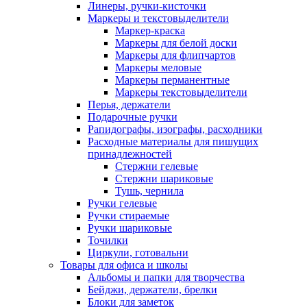
Линеры, ручки-кисточки
Маркеры и текстовыделители
Маркер-краска
Маркеры для белой доски
Маркеры для флипчартов
Маркеры меловые
Маркеры перманентные
Маркеры текстовыделители
Перья, держатели
Подарочные ручки
Рапидографы, изографы, расходники
Расходные материалы для пишущих
принадлежностей
Стержни гелевые
Стержни шариковые
Тушь, чернила
Ручки гелевые
Ручки стираемые
Ручки шариковые
Точилки
Циркули, готовальни
Товары для офиса и школы
Альбомы и папки для творчества
Бейджи, держатели, брелки
Блоки для заметок