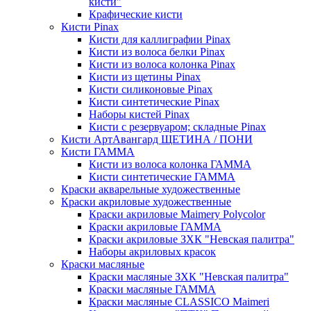
кисти"
Крафические кисти
Кисти Pinax
Кисти для каллиграфии Pinax
Кисти из волоса белки Pinax
Кисти из волоса колонка Pinax
Кисти из щетины Pinax
Кисти силиконовые Pinax
Кисти синтетические Pinax
Наборы кистей Pinax
Кисти с резервуаром; складные Pinax
Кисти АртАвангард ЩЕТИНА / ПОНИ
Кисти ГАММА
Кисти из волоса колонка ГАММА
Кисти синтетические ГАММА
Краски акварельные художественные
Краски акриловые художественные
Краски акриловые Maimery Polycolor
Краски акриловые ГАММА
Краски акриловые ЗХК "Невская палитра"
Наборы акриловых красок
Краски масляные
Краски масляные ЗХК "Невская палитра"
Краски масляные ГАММА
Краски масляные CLASSICO Maimeri