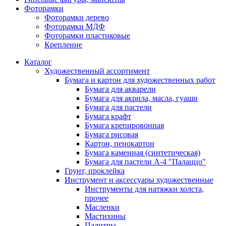
Фоторамки
Фоторамки дерево
Фоторамки МДФ
Фоторамки пластиковые
Крепление
Каталог
Художественный ассортимент
Бумага и картон для художественных работ
Бумага для акварели
Бумага для акрила, масла, гуаши
Бумага для пастели
Бумага крафт
Бумага крепировонная
Бумага рисовая
Картон, пенокартон
Бумага каменная (синтетическая)
Бумага для пастели А-4 "Палаццо"
Грунт, проклейка
Инструмент и аксессуары художественные
Инструменты для натяжки холста,
прочее
Масленки
Мастихины
Палитры