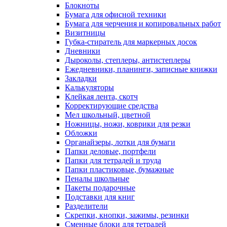
Блокноты
Бумага для офисной техники
Бумага для черчения и копировальных работ
Визитницы
Губка-стиратель для маркерных досок
Дневники
Дыроколы, степлеры, антистеплеры
Ежедневники, планинги, записные книжки
Закладки
Калькуляторы
Клейкая лента, скотч
Корректирующие средства
Мел школьный, цветной
Ножницы, ножи, коврики для резки
Обложки
Органайзеры, лотки для бумаги
Папки деловые, портфели
Папки для тетрадей и труда
Папки пластиковые, бумажные
Пеналы школьные
Пакеты подарочные
Подставки для книг
Разделители
Скрепки, кнопки, зажимы, резинки
Сменные блоки для тетрадей