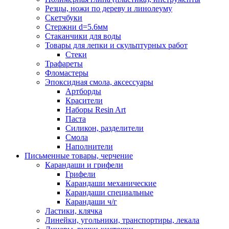
Резцы, ножи по дереву и линолеуму
Скетчбуки
Стержни d=5.6мм
Стаканчики для воды
Товары для лепки и скульптурных работ
Стеки
Трафареты
Фломастеры
Эпоксидная смола, аксессуары
Артборды
Красители
Наборы Resin Art
Паста
Силикон, разделители
Смола
Наполнители
Письменные товары, черчение
Карандаши и грифели
Грифели
Карандаши механические
Карандаши специальные
Карандаши ч/г
Ластики, клячка
Линейки, угольники, транспортиры, лекала