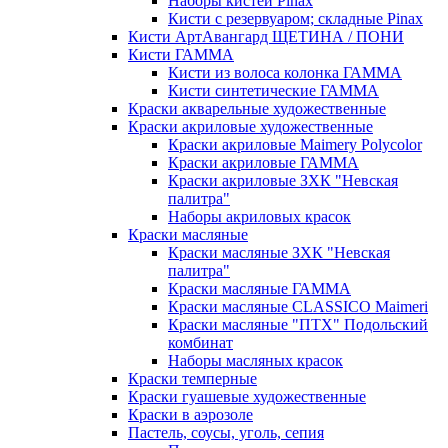
Наборы кистей Pinax
Кисти с резервуаром; складные Pinax
Кисти АртАвангард ЩЕТИНА / ПОНИ
Кисти ГАММА
Кисти из волоса колонка ГАММА
Кисти синтетические ГАММА
Краски акварельные художественные
Краски акриловые художественные
Краски акриловые Maimery Polycolor
Краски акриловые ГАММА
Краски акриловые ЗХК "Невская
палитра"
Наборы акриловых красок
Краски масляные
Краски масляные ЗХК "Невская
палитра"
Краски масляные ГАММА
Краски масляные CLASSICO Maimeri
Краски масляные "ПТХ" Подольский
комбинат
Наборы масляных красок
Краски темперные
Краски гуашевые художественные
Краски в аэрозоле
Пастель, соусы, уголь, сепия