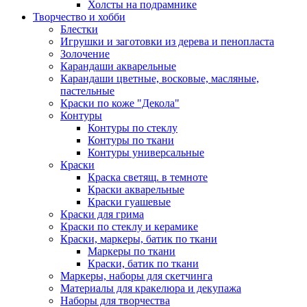
Холсты на подрамнике
Творчество и хобби
Блестки
Игрушки и заготовки из дерева и пенопласта
Золочение
Карандаши акварельные
Карандаши цветные, восковые, масляные,
пастельные
Краски по коже "Декола"
Контуры
Контуры по стеклу
Контуры по ткани
Контуры универсальные
Краски
Краска светящ. в темноте
Краски акварельные
Краски гуашевые
Краски для грима
Краски по стеклу и керамике
Краски, маркеры, батик по ткани
Маркеры по ткани
Краски, батик по ткани
Маркеры, наборы для скетчинга
Материалы для кракелюра и декупажа
Наборы для творчества