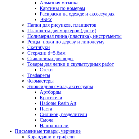
Алмазная мозаика
Картины по номерам
Раскраски на одежде и аксессуарах
ЭБРУ
Папки для рисунков, планшетов
Планшеты для маркеров (доски)
Полимерная глина (пластика), инструменты
Резцы, ножи по дереву и линолеуму
Скетчбуки
Стержни d=5.6мм
Стаканчики для воды
Товары для лепки и скульптурных работ
Стеки
Трафареты
Фломастеры
Эпоксидная смола, аксессуары
Артборды
Красители
Наборы Resin Art
Паста
Силикон, разделители
Смола
Наполнители
Письменные товары, черчение
Карандаши и грифели