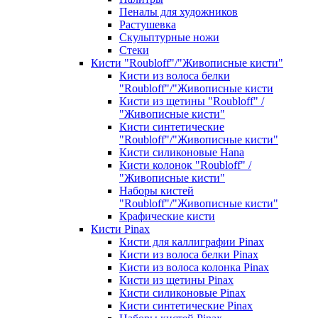
Пеналы для художников
Растушевка
Скульптурные ножи
Стеки
Кисти "Roubloff"/"Живописные кисти"
Кисти из волоса белки
"Roubloff"/"Живописные кисти
Кисти из щетины "Roubloff" /
"Живописные кисти"
Кисти синтетические
"Roubloff"/"Живописные кисти"
Кисти силиконовые Hana
Кисти колонок "Roubloff" /
"Живописные кисти"
Наборы кистей
"Roubloff"/"Живописные кисти"
Крафические кисти
Кисти Pinax
Кисти для каллиграфии Pinax
Кисти из волоса белки Pinax
Кисти из волоса колонка Pinax
Кисти из щетины Pinax
Кисти силиконовые Pinax
Кисти синтетические Pinax