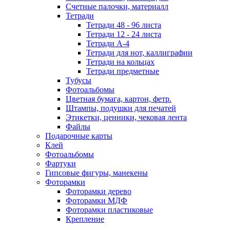
Счетные палочки, материалл
Тетради
Тетради 48 - 96 листа
Тетради 12 - 24 листа
Тетради А-4
Тетради для нот, каллиграфии
Тетради на кольцах
Тетради предметные
Тубусы
Фотоальбомы
Цветная бумага, картон, фетр.
Штампы, подушки для печатей
Этикетки, ценники, чековая лента
Файлы
Подарочные карты
Клей
Фотоальбомы
Фартуки
Гипсовые фигуры, манекены
Фоторамки
Фоторамки дерево
Фоторамки МДФ
Фоторамки пластиковые
Крепление