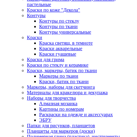
пастельные
Краски по коже "Декола"
Контуры
Контуры по стеклу
Контуры по ткани
Контуры универсальные
Краски
Краска светящ. в темноте
Краски акварельные
Краски гуашевые
Краски для грима
Краски по стеклу и керамике
Краски, маркеры, батик по ткани
Маркеры по ткани
Краски, батик по ткани
Маркеры, наборы для скетчинга
Материалы для кракелюра и декупажа
Наборы для творчества
Алмазная мозаика
Картины по номерам
Раскраски на одежде и аксессуарах
ЭБРУ
Папки для рисунков, планшетов
Планшеты для маркеров (доски)
Полимерная глина (пластика), инструменты