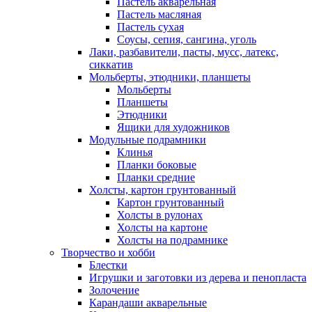
Пастель акварельная
Пастель масляная
Пастель сухая
Соусы, сепия, сангина, уголь
Лаки, разбавители, пасты, мусс, латекс,
сиккатив
Мольберты, этюдники, планшеты
Мольберты
Планшеты
Этюдники
Ящики для художников
Модульные подрамники
Клинья
Планки боковые
Планки средние
Холсты, картон грунтованный
Картон грунтованный
Холсты в рулонах
Холсты на картоне
Холсты на подрамнике
Творчество и хобби
Блестки
Игрушки и заготовки из дерева и пенопласта
Золочение
Карандаши акварельные