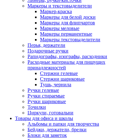
Линеры, ручки-кисточки
Маркеры и текстовыделители
Маркер-краска
Маркеры для белой доски
Маркеры для флипчартов
Маркеры меловые
Маркеры перманентные
Маркеры текстовыделители
Перья, держатели
Подарочные ручки
Рапидографы, изографы, расходники
Расходные материалы для пишущих
принадлежностей
Стержни гелевые
Стержни шариковые
Тушь, чернила
Ручки гелевые
Ручки стираемые
Ручки шариковые
Точилки
Циркули, готовальни
Товары для офиса и школы
Альбомы и папки для творчества
Бейджи, держатели, брелки
Блоки для заметок