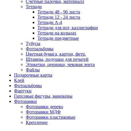
Счетные палочки, материалл
Тетради
Тетради 48 - 96 листа
Тетради 12 - 24 листа
Тетради А-4
Тетради для нот, каллиграфии
Тетради на кольцах
Тетради предметные
Тубусы
Фотоальбомы
Цветная бумага, картон, фетр.
Штампы, подушки для печатей
Этикетки, ценники, чековая лента
Файлы
Подарочные карты
Клей
Фотоальбомы
Фартуки
Гипсовые фигуры, манекены
Фоторамки
Фоторамки дерево
Фоторамки МДФ
Фоторамки пластиковые
Крепление