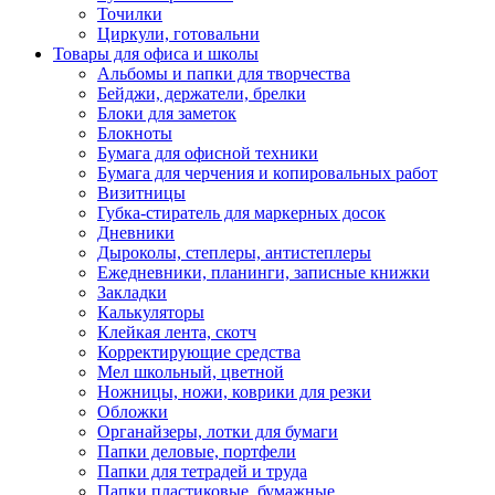
Точилки
Циркули, готовальни
Товары для офиса и школы
Альбомы и папки для творчества
Бейджи, держатели, брелки
Блоки для заметок
Блокноты
Бумага для офисной техники
Бумага для черчения и копировальных работ
Визитницы
Губка-стиратель для маркерных досок
Дневники
Дыроколы, степлеры, антистеплеры
Ежедневники, планинги, записные книжки
Закладки
Калькуляторы
Клейкая лента, скотч
Корректирующие средства
Мел школьный, цветной
Ножницы, ножи, коврики для резки
Обложки
Органайзеры, лотки для бумаги
Папки деловые, портфели
Папки для тетрадей и труда
Папки пластиковые, бумажные