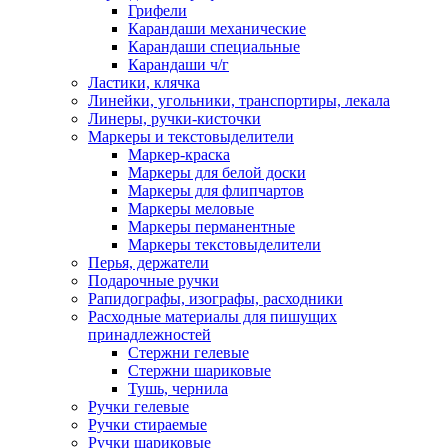
Грифели
Карандаши механические
Карандаши специальные
Карандаши ч/г
Ластики, клячка
Линейки, угольники, транспортиры, лекала
Линеры, ручки-кисточки
Маркеры и текстовыделители
Маркер-краска
Маркеры для белой доски
Маркеры для флипчартов
Маркеры меловые
Маркеры перманентные
Маркеры текстовыделители
Перья, держатели
Подарочные ручки
Рапидографы, изографы, расходники
Расходные материалы для пишущих
принадлежностей
Стержни гелевые
Стержни шариковые
Тушь, чернила
Ручки гелевые
Ручки стираемые
Ручки шариковые