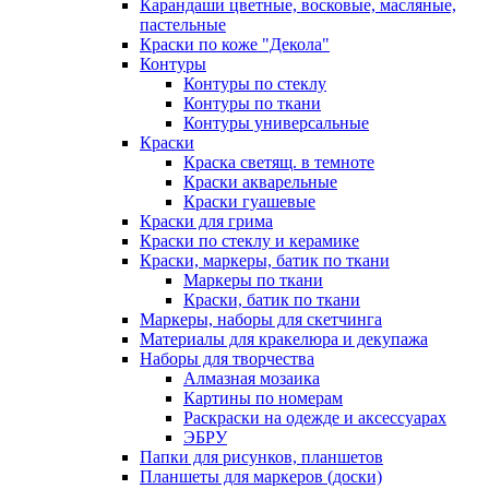
Карандаши цветные, восковые, масляные,
пастельные
Краски по коже "Декола"
Контуры
Контуры по стеклу
Контуры по ткани
Контуры универсальные
Краски
Краска светящ. в темноте
Краски акварельные
Краски гуашевые
Краски для грима
Краски по стеклу и керамике
Краски, маркеры, батик по ткани
Маркеры по ткани
Краски, батик по ткани
Маркеры, наборы для скетчинга
Материалы для кракелюра и декупажа
Наборы для творчества
Алмазная мозаика
Картины по номерам
Раскраски на одежде и аксессуарах
ЭБРУ
Папки для рисунков, планшетов
Планшеты для маркеров (доски)