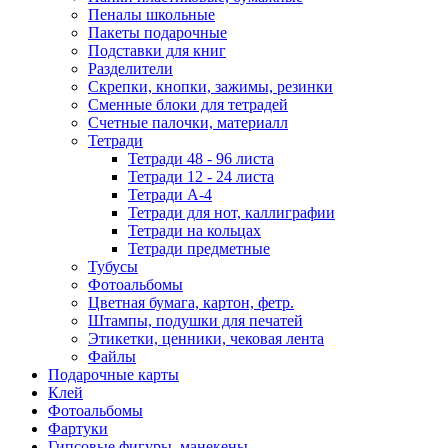
Пеналы школьные
Пакеты подарочные
Подставки для книг
Разделители
Скрепки, кнопки, зажимы, резинки
Сменные блоки для тетрадей
Счетные палочки, материалл
Тетради
Тетради 48 - 96 листа
Тетради 12 - 24 листа
Тетради А-4
Тетради для нот, каллиграфии
Тетради на кольцах
Тетради предметные
Тубусы
Фотоальбомы
Цветная бумага, картон, фетр.
Штампы, подушки для печатей
Этикетки, ценники, чековая лента
Файлы
Подарочные карты
Клей
Фотоальбомы
Фартуки
Гипсовые фигуры, манекены