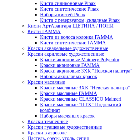
Кисти силиконовые Pinax
Кисти синтетические Pinax
Наборы кистей Pinax
Кисти с резервуаром; складные Pinax
Кисти АртАвангард ЩЕТИНА / ПОНИ
Кисти ГАММА
Кисти из волоса колонка ГАММА
Кисти синтетические ГАММА
Краски акварельные художественные
Краски акриловые художественные
Краски акриловые Maimery Polycolor
Краски акриловые ГАММА
Краски акриловые ЗХК "Невская палитра"
Наборы акриловых красок
Краски масляные
Краски масляные ЗХК "Невская палитра"
Краски масляные ГАММА
Краски масляные CLASSICO Maimeri
Краски масляные "ПТХ" Подольский
комбинат
Наборы масляных красок
Краски темперные
Краски гуашевые художественные
Краски в аэрозоле
Пастель, соусы, уголь, сепия