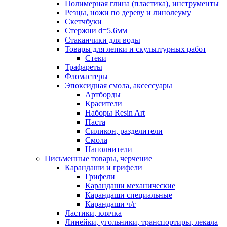
Полимерная глина (пластика), инструменты
Резцы, ножи по дереву и линолеуму
Скетчбуки
Стержни d=5.6мм
Стаканчики для воды
Товары для лепки и скульптурных работ
Стеки
Трафареты
Фломастеры
Эпоксидная смола, аксессуары
Артборды
Красители
Наборы Resin Art
Паста
Силикон, разделители
Смола
Наполнители
Письменные товары, черчение
Карандаши и грифели
Грифели
Карандаши механические
Карандаши специальные
Карандаши ч/г
Ластики, клячка
Линейки, угольники, транспортиры, лекала