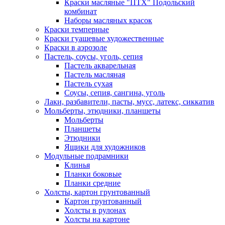
Краски масляные "ПТХ" Подольский
комбинат
Наборы масляных красок
Краски темперные
Краски гуашевые художественные
Краски в аэрозоле
Пастель, соусы, уголь, сепия
Пастель акварельная
Пастель масляная
Пастель сухая
Соусы, сепия, сангина, уголь
Лаки, разбавители, пасты, мусс, латекс, сиккатив
Мольберты, этюдники, планшеты
Мольберты
Планшеты
Этюдники
Ящики для художников
Модульные подрамники
Клинья
Планки боковые
Планки средние
Холсты, картон грунтованный
Картон грунтованный
Холсты в рулонах
Холсты на картоне