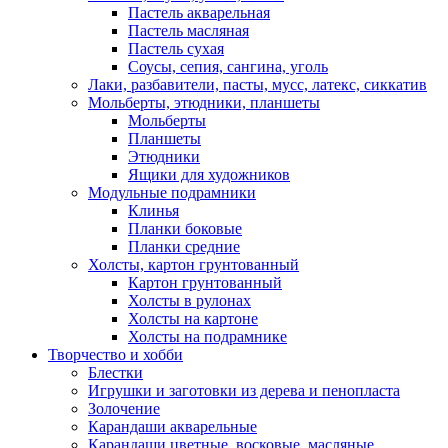
Пастель акварельная
Пастель масляная
Пастель сухая
Соусы, сепия, сангина, уголь
Лаки, разбавители, пасты, мусс, латекс, сиккатив
Мольберты, этюдники, планшеты
Мольберты
Планшеты
Этюдники
Ящики для художников
Модульные подрамники
Клинья
Планки боковые
Планки средние
Холсты, картон грунтованный
Картон грунтованный
Холсты в рулонах
Холсты на картоне
Холсты на подрамнике
Творчество и хобби
Блестки
Игрушки и заготовки из дерева и пенопласта
Золочение
Карандаши акварельные
Карандаши цветные, восковые, масляные,