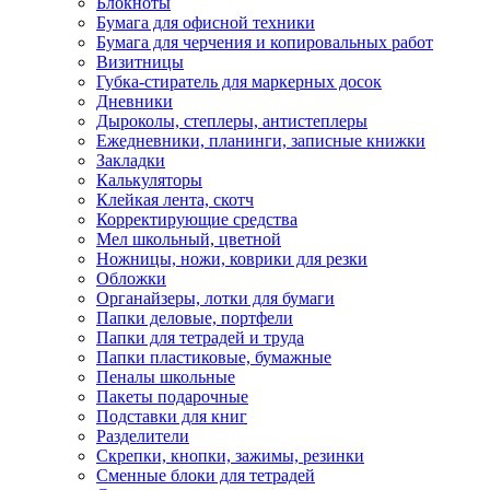
Блокноты
Бумага для офисной техники
Бумага для черчения и копировальных работ
Визитницы
Губка-стиратель для маркерных досок
Дневники
Дыроколы, степлеры, антистеплеры
Ежедневники, планинги, записные книжки
Закладки
Калькуляторы
Клейкая лента, скотч
Корректирующие средства
Мел школьный, цветной
Ножницы, ножи, коврики для резки
Обложки
Органайзеры, лотки для бумаги
Папки деловые, портфели
Папки для тетрадей и труда
Папки пластиковые, бумажные
Пеналы школьные
Пакеты подарочные
Подставки для книг
Разделители
Скрепки, кнопки, зажимы, резинки
Сменные блоки для тетрадей