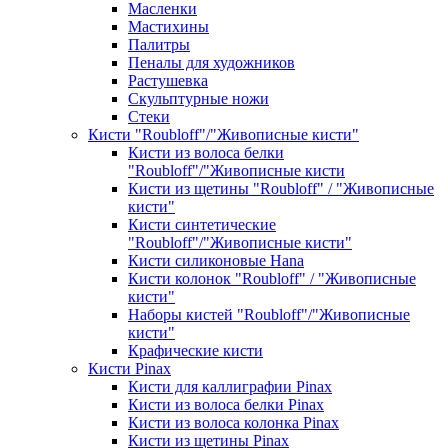
Масленки
Мастихины
Палитры
Пеналы для художников
Растушевка
Скульптурные ножи
Стеки
Кисти "Roubloff"/"Живописные кисти"
Кисти из волоса белки
"Roubloff"/"Живописные кисти
Кисти из щетины "Roubloff" / "Живописные
кисти"
Кисти синтетические
"Roubloff"/"Живописные кисти"
Кисти силиконовые Hana
Кисти колонок "Roubloff" / "Живописные
кисти"
Наборы кистей "Roubloff"/"Живописные
кисти"
Крафические кисти
Кисти Pinax
Кисти для каллиграфии Pinax
Кисти из волоса белки Pinax
Кисти из волоса колонка Pinax
Кисти из щетины Pinax