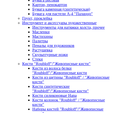
Бумага рисовая
Картон, пенокартон
Бумага каменная (синтетическая)
Бумага для пастели А-4 "Палаццо"
Грунт, проклейка
Инструмент и аксессуары художественные
Инструменты для натяжки холста, прочее
Масленки
Мастихины
Палитры
Пеналы для художников
Растушевка
Скульптурные ножи
Стеки
Кисти "Roubloff"/"Живописные кисти"
Кисти из волоса белки
"Roubloff"/"Живописные кисти
Кисти из щетины "Roubloff" / "Живописные
кисти"
Кисти синтетические
"Roubloff"/"Живописные кисти"
Кисти силиконовые Hana
Кисти колонок "Roubloff" / "Живописные
кисти"
Наборы кистей "Roubloff"/"Живописные