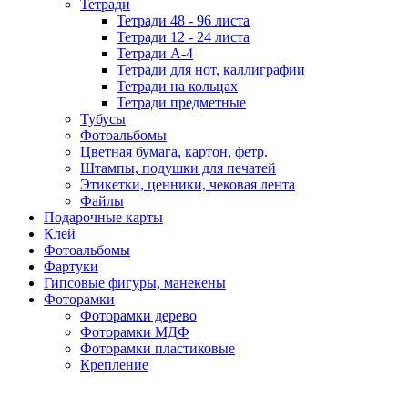
Тетради
Тетради 48 - 96 листа
Тетради 12 - 24 листа
Тетради А-4
Тетради для нот, каллиграфии
Тетради на кольцах
Тетради предметные
Тубусы
Фотоальбомы
Цветная бумага, картон, фетр.
Штампы, подушки для печатей
Этикетки, ценники, чековая лента
Файлы
Подарочные карты
Клей
Фотоальбомы
Фартуки
Гипсовые фигуры, манекены
Фоторамки
Фоторамки дерево
Фоторамки МДФ
Фоторамки пластиковые
Крепление