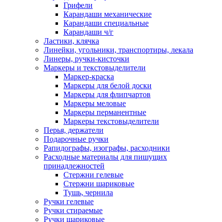
Грифели
Карандаши механические
Карандаши специальные
Карандаши ч/г
Ластики, клячка
Линейки, угольники, транспортиры, лекала
Линеры, ручки-кисточки
Маркеры и текстовыделители
Маркер-краска
Маркеры для белой доски
Маркеры для флипчартов
Маркеры меловые
Маркеры перманентные
Маркеры текстовыделители
Перья, держатели
Подарочные ручки
Рапидографы, изографы, расходники
Расходные материалы для пишущих
принадлежностей
Стержни гелевые
Стержни шариковые
Тушь, чернила
Ручки гелевые
Ручки стираемые
Ручки шариковые