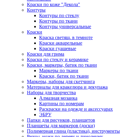
Краски по коже "Декола"
Контуры
Контуры по стеклу
Контуры по ткани
Контуры универсальные
Краски
Краска светящ. в темноте
Краски акварельные
Краски гуашевые
Краски для грима
Краски по стеклу и керамике
Краски, маркеры, батик по ткани
Маркеры по ткани
Краски, батик по ткани
Маркеры, наборы для скетчинга
Материалы для кракелюра и декупажа
Наборы для творчества
Алмазная мозаика
Картины по номерам
Раскраски на одежде и аксессуарах
ЭБРУ
Папки для рисунков, планшетов
Планшеты для маркеров (доски)
Полимерная глина (пластика), инструменты
Резцы, ножи по дереву и линолеуму