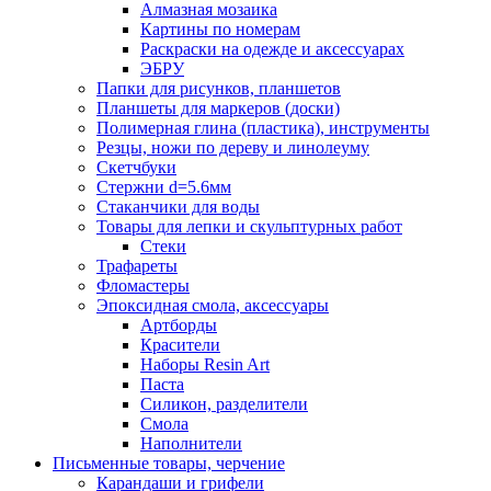
Алмазная мозаика
Картины по номерам
Раскраски на одежде и аксессуарах
ЭБРУ
Папки для рисунков, планшетов
Планшеты для маркеров (доски)
Полимерная глина (пластика), инструменты
Резцы, ножи по дереву и линолеуму
Скетчбуки
Стержни d=5.6мм
Стаканчики для воды
Товары для лепки и скульптурных работ
Стеки
Трафареты
Фломастеры
Эпоксидная смола, аксессуары
Артборды
Красители
Наборы Resin Art
Паста
Силикон, разделители
Смола
Наполнители
Письменные товары, черчение
Карандаши и грифели