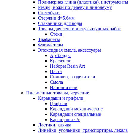
Полимерная глина (пластика), инструменты
Резцы, ножи по дереву и линолеуму
Скетчбуки
Стержни d=5.6мм
Стаканчики для воды
Товары для лепки и скульптурных работ
Стеки
Трафареты
Фломастеры
Эпоксидная смола, аксессуары
Артборды
Красители
Наборы Resin Art
Паста
Силикон, разделители
Смола
Наполнители
Письменные товары, черчение
Карандаши и грифели
Грифели
Карандаши механические
Карандаши специальные
Карандаши ч/г
Ластики, клячка
Линейки, угольники, транспортиры, лекала