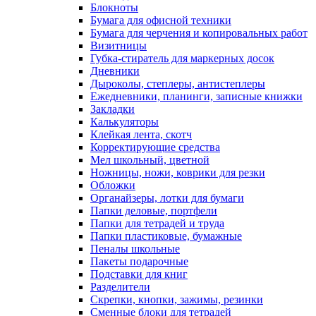
Блокноты
Бумага для офисной техники
Бумага для черчения и копировальных работ
Визитницы
Губка-стиратель для маркерных досок
Дневники
Дыроколы, степлеры, антистеплеры
Ежедневники, планинги, записные книжки
Закладки
Калькуляторы
Клейкая лента, скотч
Корректирующие средства
Мел школьный, цветной
Ножницы, ножи, коврики для резки
Обложки
Органайзеры, лотки для бумаги
Папки деловые, портфели
Папки для тетрадей и труда
Папки пластиковые, бумажные
Пеналы школьные
Пакеты подарочные
Подставки для книг
Разделители
Скрепки, кнопки, зажимы, резинки
Сменные блоки для тетрадей