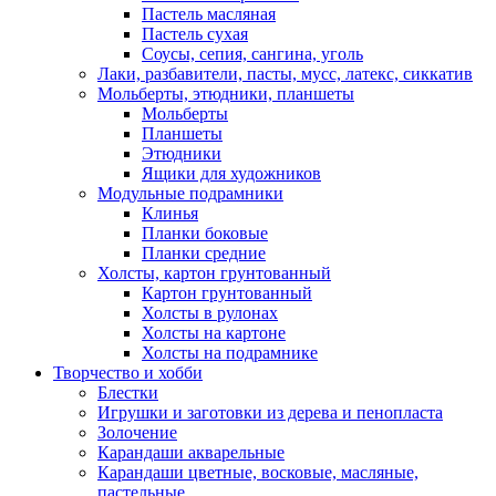
Пастель масляная
Пастель сухая
Соусы, сепия, сангина, уголь
Лаки, разбавители, пасты, мусс, латекс, сиккатив
Мольберты, этюдники, планшеты
Мольберты
Планшеты
Этюдники
Ящики для художников
Модульные подрамники
Клинья
Планки боковые
Планки средние
Холсты, картон грунтованный
Картон грунтованный
Холсты в рулонах
Холсты на картоне
Холсты на подрамнике
Творчество и хобби
Блестки
Игрушки и заготовки из дерева и пенопласта
Золочение
Карандаши акварельные
Карандаши цветные, восковые, масляные,
пастельные