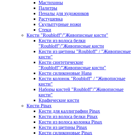
Мастихины
Палитры
Пеналы для художников
Растушевка
Скульптурные ножи
Стеки
Кисти "Roubloff"/"Живописные кисти"
Кисти из волоса белки
"Roubloff"/"Живописные кисти
Кисти из щетины "Roubloff" / "Живописные
кисти"
Кисти синтетические
"Roubloff"/"Живописные кисти"
Кисти силиконовые Hana
Кисти колонок "Roubloff" / "Живописные
кисти"
Наборы кистей "Roubloff"/"Живописные
кисти"
Крафические кисти
Кисти Pinax
Кисти для каллиграфии Pinax
Кисти из волоса белки Pinax
Кисти из волоса колонка Pinax
Кисти из щетины Pinax
Кисти силиконовые Pinax