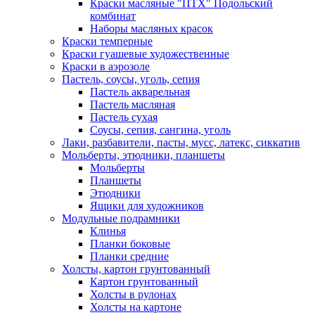
Краски масляные "ПТХ" Подольский
комбинат
Наборы масляных красок
Краски темперные
Краски гуашевые художественные
Краски в аэрозоле
Пастель, соусы, уголь, сепия
Пастель акварельная
Пастель масляная
Пастель сухая
Соусы, сепия, сангина, уголь
Лаки, разбавители, пасты, мусс, латекс, сиккатив
Мольберты, этюдники, планшеты
Мольберты
Планшеты
Этюдники
Ящики для художников
Модульные подрамники
Клинья
Планки боковые
Планки средние
Холсты, картон грунтованный
Картон грунтованный
Холсты в рулонах
Холсты на картоне