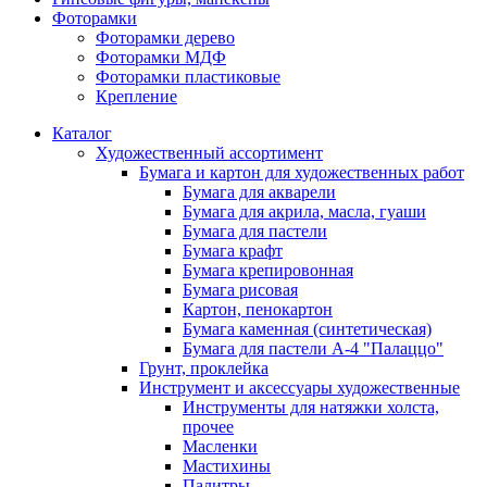
Фоторамки
Фоторамки дерево
Фоторамки МДФ
Фоторамки пластиковые
Крепление
Каталог
Художественный ассортимент
Бумага и картон для художественных работ
Бумага для акварели
Бумага для акрила, масла, гуаши
Бумага для пастели
Бумага крафт
Бумага крепировонная
Бумага рисовая
Картон, пенокартон
Бумага каменная (синтетическая)
Бумага для пастели А-4 "Палаццо"
Грунт, проклейка
Инструмент и аксессуары художественные
Инструменты для натяжки холста,
прочее
Масленки
Мастихины
Палитры