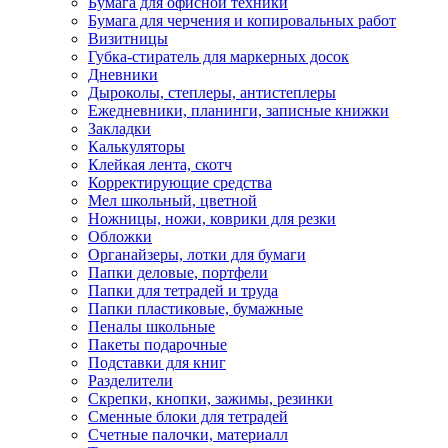
Бумага для офисной техники
Бумага для черчения и копировальных работ
Визитницы
Губка-стиратель для маркерных досок
Дневники
Дыроколы, степлеры, антистеплеры
Ежедневники, планинги, записные книжки
Закладки
Калькуляторы
Клейкая лента, скотч
Корректирующие средства
Мел школьный, цветной
Ножницы, ножи, коврики для резки
Обложки
Органайзеры, лотки для бумаги
Папки деловые, портфели
Папки для тетрадей и труда
Папки пластиковые, бумажные
Пеналы школьные
Пакеты подарочные
Подставки для книг
Разделители
Скрепки, кнопки, зажимы, резинки
Сменные блоки для тетрадей
Счетные палочки, материалл