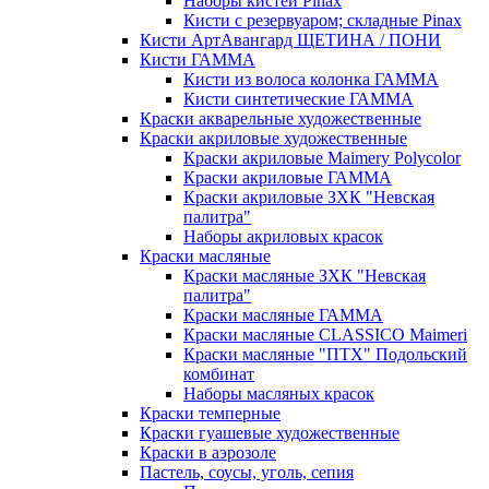
Наборы кистей Pinax
Кисти с резервуаром; складные Pinax
Кисти АртАвангард ЩЕТИНА / ПОНИ
Кисти ГАММА
Кисти из волоса колонка ГАММА
Кисти синтетические ГАММА
Краски акварельные художественные
Краски акриловые художественные
Краски акриловые Maimery Polycolor
Краски акриловые ГАММА
Краски акриловые ЗХК "Невская
палитра"
Наборы акриловых красок
Краски масляные
Краски масляные ЗХК "Невская
палитра"
Краски масляные ГАММА
Краски масляные CLASSICO Maimeri
Краски масляные "ПТХ" Подольский
комбинат
Наборы масляных красок
Краски темперные
Краски гуашевые художественные
Краски в аэрозоле
Пастель, соусы, уголь, сепия