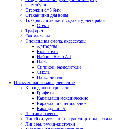
Скетчбуки
Стержни d=5.6мм
Стаканчики для воды
Товары для лепки и скульптурных работ
Стеки
Трафареты
Фломастеры
Эпоксидная смола, аксессуары
Артборды
Красители
Наборы Resin Art
Паста
Силикон, разделители
Смола
Наполнители
Письменные товары, черчение
Карандаши и грифели
Грифели
Карандаши механические
Карандаши специальные
Карандаши ч/г
Ластики, клячка
Линейки, угольники, транспортиры, лекала
Линеры, ручки-кисточки