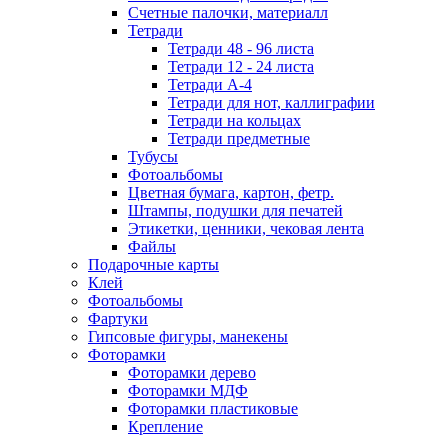
Счетные палочки, материалл
Тетради
Тетради 48 - 96 листа
Тетради 12 - 24 листа
Тетради А-4
Тетради для нот, каллиграфии
Тетради на кольцах
Тетради предметные
Тубусы
Фотоальбомы
Цветная бумага, картон, фетр.
Штампы, подушки для печатей
Этикетки, ценники, чековая лента
Файлы
Подарочные карты
Клей
Фотоальбомы
Фартуки
Гипсовые фигуры, манекены
Фоторамки
Фоторамки дерево
Фоторамки МДФ
Фоторамки пластиковые
Крепление