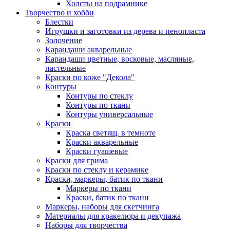
Холсты на подрамнике
Творчество и хобби
Блестки
Игрушки и заготовки из дерева и пенопласта
Золочение
Карандаши акварельные
Карандаши цветные, восковые, масляные,
пастельные
Краски по коже "Декола"
Контуры
Контуры по стеклу
Контуры по ткани
Контуры универсальные
Краски
Краска светящ. в темноте
Краски акварельные
Краски гуашевые
Краски для грима
Краски по стеклу и керамике
Краски, маркеры, батик по ткани
Маркеры по ткани
Краски, батик по ткани
Маркеры, наборы для скетчинга
Материалы для кракелюра и декупажа
Наборы для творчества