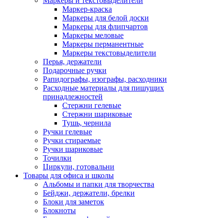
Маркеры и текстовыделители
Маркер-краска
Маркеры для белой доски
Маркеры для флипчартов
Маркеры меловые
Маркеры перманентные
Маркеры текстовыделители
Перья, держатели
Подарочные ручки
Рапидографы, изографы, расходники
Расходные материалы для пишущих
принадлежностей
Стержни гелевые
Стержни шариковые
Тушь, чернила
Ручки гелевые
Ручки стираемые
Ручки шариковые
Точилки
Циркули, готовальни
Товары для офиса и школы
Альбомы и папки для творчества
Бейджи, держатели, брелки
Блоки для заметок
Блокноты