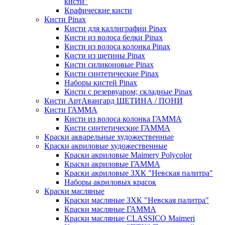
кисти"
Крафические кисти
Кисти Pinax
Кисти для каллиграфии Pinax
Кисти из волоса белки Pinax
Кисти из волоса колонка Pinax
Кисти из щетины Pinax
Кисти силиконовые Pinax
Кисти синтетические Pinax
Наборы кистей Pinax
Кисти с резервуаром; складные Pinax
Кисти АртАвангард ЩЕТИНА / ПОНИ
Кисти ГАММА
Кисти из волоса колонка ГАММА
Кисти синтетические ГАММА
Краски акварельные художественные
Краски акриловые художественные
Краски акриловые Maimery Polycolor
Краски акриловые ГАММА
Краски акриловые ЗХК "Невская палитра"
Наборы акриловых красок
Краски масляные
Краски масляные ЗХК "Невская палитра"
Краски масляные ГАММА
Краски масляные CLASSICO Maimeri