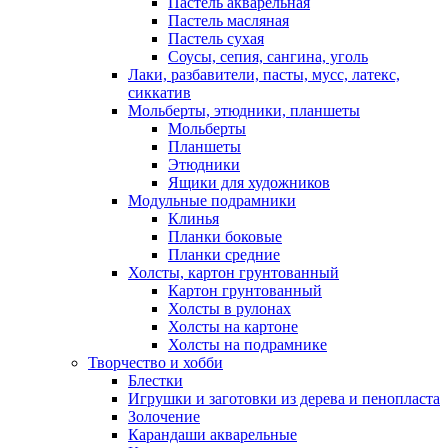
Пастель акварельная
Пастель масляная
Пастель сухая
Соусы, сепия, сангина, уголь
Лаки, разбавители, пасты, мусс, латекс,
сиккатив
Мольберты, этюдники, планшеты
Мольберты
Планшеты
Этюдники
Ящики для художников
Модульные подрамники
Клинья
Планки боковые
Планки средние
Холсты, картон грунтованный
Картон грунтованный
Холсты в рулонах
Холсты на картоне
Холсты на подрамнике
Творчество и хобби
Блестки
Игрушки и заготовки из дерева и пенопласта
Золочение
Карандаши акварельные