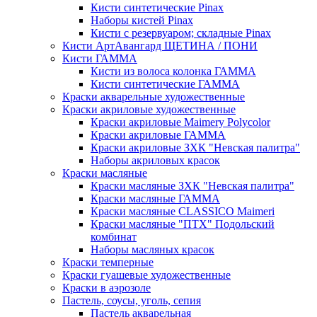
Кисти синтетические Pinax
Наборы кистей Pinax
Кисти с резервуаром; складные Pinax
Кисти АртАвангард ЩЕТИНА / ПОНИ
Кисти ГАММА
Кисти из волоса колонка ГАММА
Кисти синтетические ГАММА
Краски акварельные художественные
Краски акриловые художественные
Краски акриловые Maimery Polycolor
Краски акриловые ГАММА
Краски акриловые ЗХК "Невская палитра"
Наборы акриловых красок
Краски масляные
Краски масляные ЗХК "Невская палитра"
Краски масляные ГАММА
Краски масляные CLASSICO Maimeri
Краски масляные "ПТХ" Подольский
комбинат
Наборы масляных красок
Краски темперные
Краски гуашевые художественные
Краски в аэрозоле
Пастель, соусы, уголь, сепия
Пастель акварельная