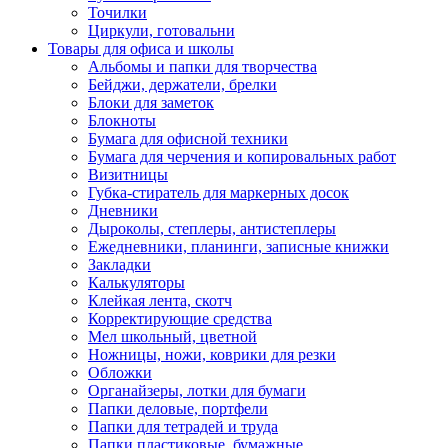
Точилки
Циркули, готовальни
Товары для офиса и школы
Альбомы и папки для творчества
Бейджи, держатели, брелки
Блоки для заметок
Блокноты
Бумага для офисной техники
Бумага для черчения и копировальных работ
Визитницы
Губка-стиратель для маркерных досок
Дневники
Дыроколы, степлеры, антистеплеры
Ежедневники, планинги, записные книжки
Закладки
Калькуляторы
Клейкая лента, скотч
Корректирующие средства
Мел школьный, цветной
Ножницы, ножи, коврики для резки
Обложки
Органайзеры, лотки для бумаги
Папки деловые, портфели
Папки для тетрадей и труда
Папки пластиковые, бумажные