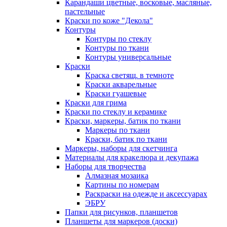
Карандаши цветные, восковые, масляные,
пастельные
Краски по коже "Декола"
Контуры
Контуры по стеклу
Контуры по ткани
Контуры универсальные
Краски
Краска светящ. в темноте
Краски акварельные
Краски гуашевые
Краски для грима
Краски по стеклу и керамике
Краски, маркеры, батик по ткани
Маркеры по ткани
Краски, батик по ткани
Маркеры, наборы для скетчинга
Материалы для кракелюра и декупажа
Наборы для творчества
Алмазная мозаика
Картины по номерам
Раскраски на одежде и аксессуарах
ЭБРУ
Папки для рисунков, планшетов
Планшеты для маркеров (доски)