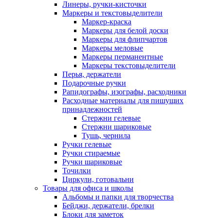
Линеры, ручки-кисточки
Маркеры и текстовыделители
Маркер-краска
Маркеры для белой доски
Маркеры для флипчартов
Маркеры меловые
Маркеры перманентные
Маркеры текстовыделители
Перья, держатели
Подарочные ручки
Рапидографы, изографы, расходники
Расходные материалы для пишущих
принадлежностей
Стержни гелевые
Стержни шариковые
Тушь, чернила
Ручки гелевые
Ручки стираемые
Ручки шариковые
Точилки
Циркули, готовальни
Товары для офиса и школы
Альбомы и папки для творчества
Бейджи, держатели, брелки
Блоки для заметок