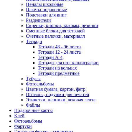
Пеналы школьные
Пакеты подарочные
Подставки для книг
Разделители
Скрепки, кнопки, зажимы, резинки
Сменные блоки для тетрадей
Счетные палочки, материалл
Тетради
Тетради 48 - 96 листа
Тетради 12 - 24 листа
Тетради А-4
Тетради для нот, каллиграфии
Тетради на кольцах
Тетради предметные
Тубусы
Фотоальбомы
Цветная бумага, картон, фетр.
Штампы, подушки для печатей
Этикетки, ценники, чековая лента
Файлы
Подарочные карты
Клей
Фотоальбомы
Фартуки
Гипсовые фигуры, манекены