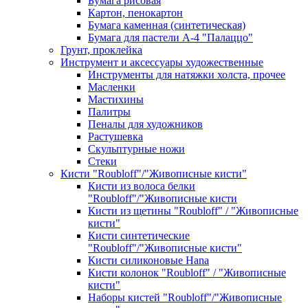
Бумага рисовая
Картон, пенокартон
Бумага каменная (синтетическая)
Бумага для пастели А-4 "Палаццо"
Грунт, проклейка
Инструмент и аксессуары художественные
Инструменты для натяжки холста, прочее
Масленки
Мастихины
Палитры
Пеналы для художников
Растушевка
Скульптурные ножи
Стеки
Кисти "Roubloff"/"Живописные кисти"
Кисти из волоса белки
"Roubloff"/"Живописные кисти
Кисти из щетины "Roubloff" / "Живописные
кисти"
Кисти синтетические
"Roubloff"/"Живописные кисти"
Кисти силиконовые Hana
Кисти колонок "Roubloff" / "Живописные
кисти"
Наборы кистей "Roubloff"/"Живописные