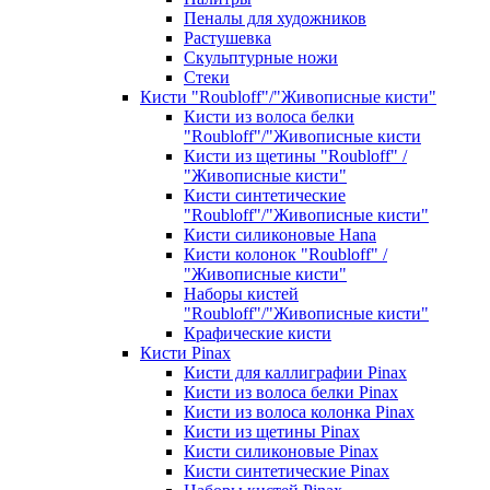
Пеналы для художников
Растушевка
Скульптурные ножи
Стеки
Кисти "Roubloff"/"Живописные кисти"
Кисти из волоса белки
"Roubloff"/"Живописные кисти
Кисти из щетины "Roubloff" /
"Живописные кисти"
Кисти синтетические
"Roubloff"/"Живописные кисти"
Кисти силиконовые Hana
Кисти колонок "Roubloff" /
"Живописные кисти"
Наборы кистей
"Roubloff"/"Живописные кисти"
Крафические кисти
Кисти Pinax
Кисти для каллиграфии Pinax
Кисти из волоса белки Pinax
Кисти из волоса колонка Pinax
Кисти из щетины Pinax
Кисти силиконовые Pinax
Кисти синтетические Pinax