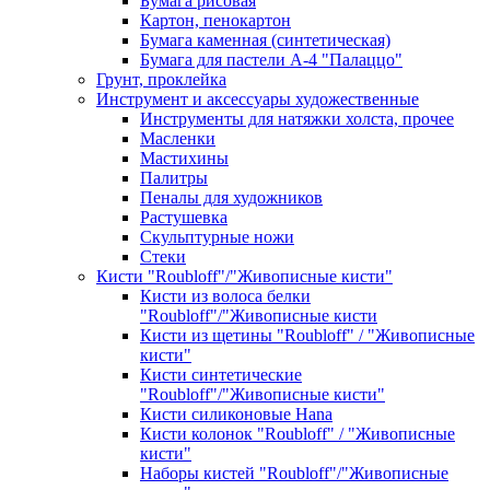
Бумага рисовая
Картон, пенокартон
Бумага каменная (синтетическая)
Бумага для пастели А-4 "Палаццо"
Грунт, проклейка
Инструмент и аксессуары художественные
Инструменты для натяжки холста, прочее
Масленки
Мастихины
Палитры
Пеналы для художников
Растушевка
Скульптурные ножи
Стеки
Кисти "Roubloff"/"Живописные кисти"
Кисти из волоса белки
"Roubloff"/"Живописные кисти
Кисти из щетины "Roubloff" / "Живописные
кисти"
Кисти синтетические
"Roubloff"/"Живописные кисти"
Кисти силиконовые Hana
Кисти колонок "Roubloff" / "Живописные
кисти"
Наборы кистей "Roubloff"/"Живописные