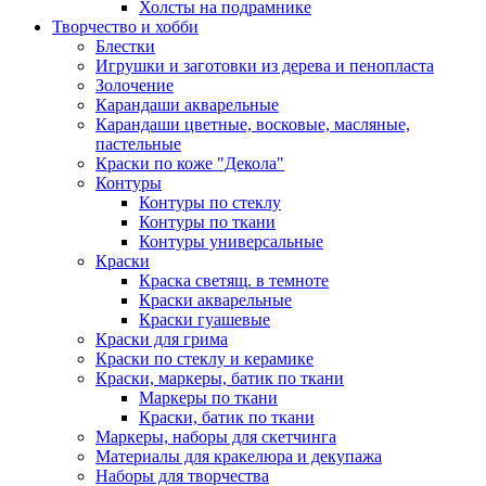
Холсты на подрамнике
Творчество и хобби
Блестки
Игрушки и заготовки из дерева и пенопласта
Золочение
Карандаши акварельные
Карандаши цветные, восковые, масляные,
пастельные
Краски по коже "Декола"
Контуры
Контуры по стеклу
Контуры по ткани
Контуры универсальные
Краски
Краска светящ. в темноте
Краски акварельные
Краски гуашевые
Краски для грима
Краски по стеклу и керамике
Краски, маркеры, батик по ткани
Маркеры по ткани
Краски, батик по ткани
Маркеры, наборы для скетчинга
Материалы для кракелюра и декупажа
Наборы для творчества