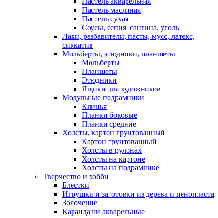
Пастель акварельная
Пастель масляная
Пастель сухая
Соусы, сепия, сангина, уголь
Лаки, разбавители, пасты, мусс, латекс,
сиккатив
Мольберты, этюдники, планшеты
Мольберты
Планшеты
Этюдники
Ящики для художников
Модульные подрамники
Клинья
Планки боковые
Планки средние
Холсты, картон грунтованный
Картон грунтованный
Холсты в рулонах
Холсты на картоне
Холсты на подрамнике
Творчество и хобби
Блестки
Игрушки и заготовки из дерева и пенопласта
Золочение
Карандаши акварельные