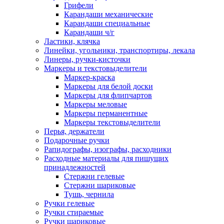
Грифели
Карандаши механические
Карандаши специальные
Карандаши ч/г
Ластики, клячка
Линейки, угольники, транспортиры, лекала
Линеры, ручки-кисточки
Маркеры и текстовыделители
Маркер-краска
Маркеры для белой доски
Маркеры для флипчартов
Маркеры меловые
Маркеры перманентные
Маркеры текстовыделители
Перья, держатели
Подарочные ручки
Рапидографы, изографы, расходники
Расходные материалы для пишущих
принадлежностей
Стержни гелевые
Стержни шариковые
Тушь, чернила
Ручки гелевые
Ручки стираемые
Ручки шариковые