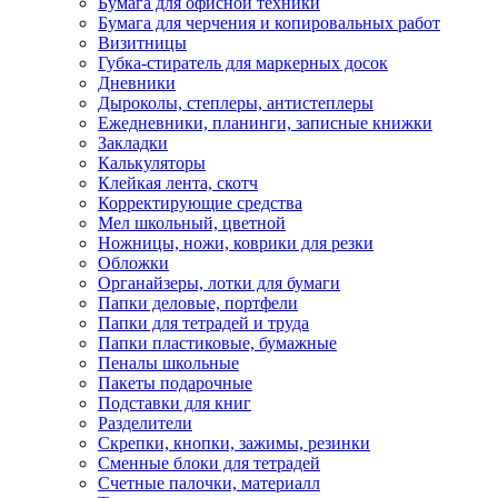
Бумага для офисной техники
Бумага для черчения и копировальных работ
Визитницы
Губка-стиратель для маркерных досок
Дневники
Дыроколы, степлеры, антистеплеры
Ежедневники, планинги, записные книжки
Закладки
Калькуляторы
Клейкая лента, скотч
Корректирующие средства
Мел школьный, цветной
Ножницы, ножи, коврики для резки
Обложки
Органайзеры, лотки для бумаги
Папки деловые, портфели
Папки для тетрадей и труда
Папки пластиковые, бумажные
Пеналы школьные
Пакеты подарочные
Подставки для книг
Разделители
Скрепки, кнопки, зажимы, резинки
Сменные блоки для тетрадей
Счетные палочки, материалл