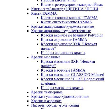
Наборы кистей Pinax
Кисти с резервуаром; складные Pinax
Кисти АртАвангард ЩЕТИНА / ПОНИ
Кисти ГАММА
Кисти из волоса колонка ГАММА
Кисти синтетические ГАММА
Краски акварельные художественные
Краски акриловые художественные
Краски акриловые Maimery Polycolor
Краски акриловые ГАММА
Краски акриловые ЗХК "Невская
палитра"
Наборы акриловых красок
Краски масляные
Краски масляные ЗХК "Невская
палитра"
Краски масляные ГАММА
Краски масляные CLASSICO Maimeri
Краски масляные "ПТХ" Подольский
комбинат
Наборы масляных красок
Краски темперные
Краски гуашевые художественные
Краски в аэрозоле
Пастель, соусы, уголь, сепия