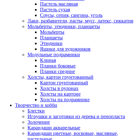
Пастель масляная
Пастель сухая
Соусы, сепия, сангина, уголь
Лаки, разбавители, пасты, мусс, латекс, сиккатив
Мольберты, этюдники, планшеты
Мольберты
Планшеты
Этюдники
Ящики для художников
Модульные подрамники
Клинья
Планки боковые
Планки средние
Холсты, картон грунтованный
Картон грунтованный
Холсты в рулонах
Холсты на картоне
Холсты на подрамнике
Творчество и хобби
Блестки
Игрушки и заготовки из дерева и пенопласта
Золочение
Карандаши акварельные
Карандаши цветные, восковые, масляные,
пастельные