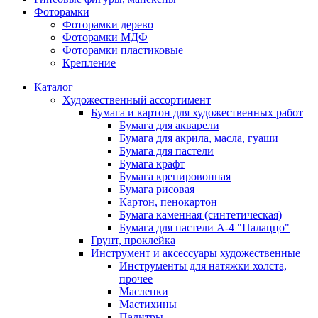
Фоторамки
Фоторамки дерево
Фоторамки МДФ
Фоторамки пластиковые
Крепление
Каталог
Художественный ассортимент
Бумага и картон для художественных работ
Бумага для акварели
Бумага для акрила, масла, гуаши
Бумага для пастели
Бумага крафт
Бумага крепировонная
Бумага рисовая
Картон, пенокартон
Бумага каменная (синтетическая)
Бумага для пастели А-4 "Палаццо"
Грунт, проклейка
Инструмент и аксессуары художественные
Инструменты для натяжки холста,
прочее
Масленки
Мастихины
Палитры