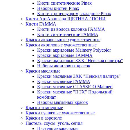
Кисти синтетические Pinax
Наборы кистей Pinax
Кисти с резервуаром; складные Pinax
Кисти АртАвангард ЩЕТИНА / ПОНИ
Кисти ГАММА
Кисти из волоса колонка ГАММА
Кисти синтетические ГАММА
Краски акварельные художественные
Краски акриловые художественные
Краски акриловые Maimery Polycolor
Краски акриловые ГАММА
Краски акриловые ЗХК "Невская палитра"
Наборы акриловых красок
Краски масляные
Краски масляные ЗХК "Невская палитра"
Краски масляные ГАММА
Краски масляные CLASSICO Maimeri
Краски масляные "ПТХ" Подольский
комбинат
Наборы масляных красок
Краски темперные
Краски гуашевые художественные
Краски в аэрозоле
Пастель, соусы, уголь, сепия
Пастель акварельная