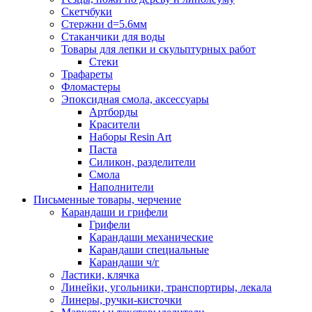
Скетчбуки
Стержни d=5.6мм
Стаканчики для воды
Товары для лепки и скульптурных работ
Стеки
Трафареты
Фломастеры
Эпоксидная смола, аксессуары
Артборды
Красители
Наборы Resin Art
Паста
Силикон, разделители
Смола
Наполнители
Письменные товары, черчение
Карандаши и грифели
Грифели
Карандаши механические
Карандаши специальные
Карандаши ч/г
Ластики, клячка
Линейки, угольники, транспортиры, лекала
Линеры, ручки-кисточки