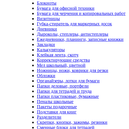
Блокноты
Бумага для офисной техники
Бумага для черчения и копировальных работ
Визитницы
Губка-стиратель для маркерных досок
Дневники
Дыроколы, степлеры, антистеплеры
Ежедневники, планинги, записные книжки
Закладки
Калькуляторы
Клейкая лента, скотч
Корректирующие средства
Мел школьный, цветной
Ножницы, ножи, коврики для резки
Обложки
Органайзеры, лотки для бумаги
Папки деловые, портфели
Папки для тетрадей и труда
Папки пластиковые, бумажные
Пеналы школьные
Пакеты подарочные
Подставки для книг
Разделители
Скрепки, кнопки, зажимы, резинки
Сменные блоки для тетрадей