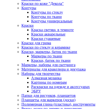
Краски по коже "Декола"
Контуры
Контуры по стеклу
Контуры по ткани
Контуры универсальные
Краски
Краска светящ. в темноте
Краски акварельные
Краски гуашевые
Краски для грима
Краски по стеклу и керамике
Краски, маркеры, батик по ткани
Маркеры по ткани
Краски, батик по ткани
Маркеры, наборы для скетчинга
Материалы для кракелюра и декупажа
Наборы для творчества
Алмазная мозаика
Картины по номерам
Раскраски на одежде и аксессуарах
ЭБРУ
Папки для рисунков, планшетов
Планшеты для маркеров (доски)
Полимерная глина (пластика), инструменты
Резцы, ножи по дереву и линолеуму