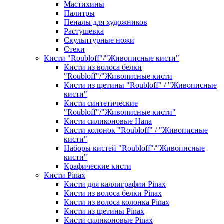
Мастихины
Палитры
Пеналы для художников
Растушевка
Скульптурные ножи
Стеки
Кисти "Roubloff"/"Живописные кисти"
Кисти из волоса белки
"Roubloff"/"Живописные кисти
Кисти из щетины "Roubloff" / "Живописные
кисти"
Кисти синтетические
"Roubloff"/"Живописные кисти"
Кисти силиконовые Hana
Кисти колонок "Roubloff" / "Живописные
кисти"
Наборы кистей "Roubloff"/"Живописные
кисти"
Крафические кисти
Кисти Pinax
Кисти для каллиграфии Pinax
Кисти из волоса белки Pinax
Кисти из волоса колонка Pinax
Кисти из щетины Pinax
Кисти силиконовые Pinax