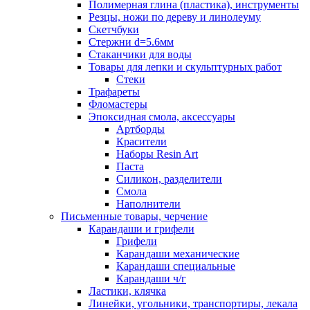
Полимерная глина (пластика), инструменты
Резцы, ножи по дереву и линолеуму
Скетчбуки
Стержни d=5.6мм
Стаканчики для воды
Товары для лепки и скульптурных работ
Стеки
Трафареты
Фломастеры
Эпоксидная смола, аксессуары
Артборды
Красители
Наборы Resin Art
Паста
Силикон, разделители
Смола
Наполнители
Письменные товары, черчение
Карандаши и грифели
Грифели
Карандаши механические
Карандаши специальные
Карандаши ч/г
Ластики, клячка
Линейки, угольники, транспортиры, лекала