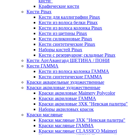
кисти"
Крафические кисти
Кисти Pinax
Кисти для каллиграфии Pinax
Кисти из волоса белки Pinax
Кисти из волоса колонка Pinax
Кисти из щетины Pinax
Кисти силиконовые Pinax
Кисти синтетические Pinax
Наборы кистей Pinax
Кисти с резервуаром; складные Pinax
Кисти АртАвангард ЩЕТИНА / ПОНИ
Кисти ГАММА
Кисти из волоса колонка ГАММА
Кисти синтетические ГАММА
Краски акварельные художественные
Краски акриловые художественные
Краски акриловые Maimery Polycolor
Краски акриловые ГАММА
Краски акриловые ЗХК "Невская палитра"
Наборы акриловых красок
Краски масляные
Краски масляные ЗХК "Невская палитра"
Краски масляные ГАММА
Краски масляные CLASSICO Maimeri