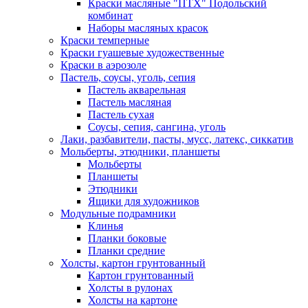
Краски масляные "ПТХ" Подольский
комбинат
Наборы масляных красок
Краски темперные
Краски гуашевые художественные
Краски в аэрозоле
Пастель, соусы, уголь, сепия
Пастель акварельная
Пастель масляная
Пастель сухая
Соусы, сепия, сангина, уголь
Лаки, разбавители, пасты, мусс, латекс, сиккатив
Мольберты, этюдники, планшеты
Мольберты
Планшеты
Этюдники
Ящики для художников
Модульные подрамники
Клинья
Планки боковые
Планки средние
Холсты, картон грунтованный
Картон грунтованный
Холсты в рулонах
Холсты на картоне