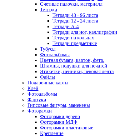
Счетные палочки, материалл
Тетради
Тетради 48 - 96 листа
Тетради 12 - 24 листа
Тетради А-4
Тетради для нот, каллиграфии
Тетради на кольцах
Тетради предметные
Тубусы
Фотоальбомы
Цветная бумага, картон, фетр.
Штампы, подушки для печатей
Этикетки, ценники, чековая лента
Файлы
Подарочные карты
Клей
Фотоальбомы
Фартуки
Гипсовые фигуры, манекены
Фоторамки
Фоторамки дерево
Фоторамки МДФ
Фоторамки пластиковые
Крепление