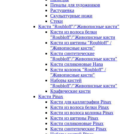
Пеналы для художников
Растушевка
Скульптурные ножи
Стеки
Кисти "Roubloff"/"Живописные кисти"
Кисти из волоса белки
"Roubloff"/"Живописные кисти
Кисти из щетины "Roubloff" /
"Живописные кисти"
Кисти синтетические
"Roubloff"/"Живописные кисти"
Кисти силиконовые Hana
Кисти колонок "Roubloff" /
"Живописные кисти"
Наборы кистей
"Roubloff"/"Живописные кисти"
Крафические кисти
Кисти Pinax
Кисти для каллиграфии Pinax
Кисти из волоса белки Pinax
Кисти из волоса колонка Pinax
Кисти из щетины Pinax
Кисти силиконовые Pinax
Кисти синтетические Pinax