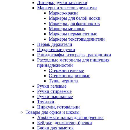
Линеры, ручки-кисточки
Маркеры и текстовыделители
Маркер-краска
Маркеры для белой доски
Маркеры для флипчартов
Маркеры меловые
Маркеры перманентные
Маркеры текстовыделители
Перья, держатели
Подарочные ручки
Рапидографы, изографы, расходники
Расходные материалы для пишущих
принадлежностей
Стержни гелевые
Стержни шариковые
Тушь, чернила
Ручки гелевые
Ручки стираемые
Ручки шариковые
Точилки
Циркули, готовальни
Товары для офиса и школы
Альбомы и папки для творчества
Бейджи, держатели, брелки
Блоки для заметок