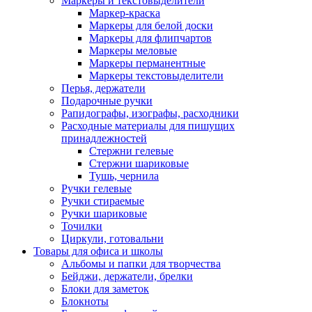
Маркеры и текстовыделители
Маркер-краска
Маркеры для белой доски
Маркеры для флипчартов
Маркеры меловые
Маркеры перманентные
Маркеры текстовыделители
Перья, держатели
Подарочные ручки
Рапидографы, изографы, расходники
Расходные материалы для пишущих
принадлежностей
Стержни гелевые
Стержни шариковые
Тушь, чернила
Ручки гелевые
Ручки стираемые
Ручки шариковые
Точилки
Циркули, готовальни
Товары для офиса и школы
Альбомы и папки для творчества
Бейджи, держатели, брелки
Блоки для заметок
Блокноты