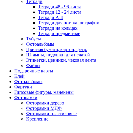
Тетради
Тетради 48 - 96 листа
Тетради 12 - 24 листа
Тетради А-4
Тетради для нот, каллиграфии
Тетради на кольцах
Тетради предметные
Тубусы
Фотоальбомы
Цветная бумага, картон, фетр.
Штампы, подушки для печатей
Этикетки, ценники, чековая лента
Файлы
Подарочные карты
Клей
Фотоальбомы
Фартуки
Гипсовые фигуры, манекены
Фоторамки
Фоторамки дерево
Фоторамки МДФ
Фоторамки пластиковые
Крепление