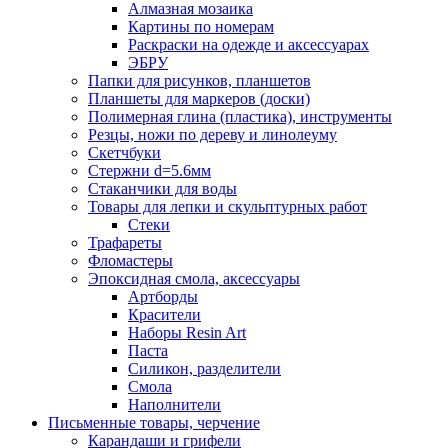
Алмазная мозаика
Картины по номерам
Раскраски на одежде и аксессуарах
ЭБРУ
Папки для рисунков, планшетов
Планшеты для маркеров (доски)
Полимерная глина (пластика), инструменты
Резцы, ножи по дереву и линолеуму
Скетчбуки
Стержни d=5.6мм
Стаканчики для воды
Товары для лепки и скульптурных работ
Стеки
Трафареты
Фломастеры
Эпоксидная смола, аксессуары
Артборды
Красители
Наборы Resin Art
Паста
Силикон, разделители
Смола
Наполнители
Письменные товары, черчение
Карандаши и грифели