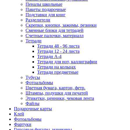
Пеналы школьные
Пакеты подарочные
Подставки для книг
Разделители
Скрепки, кнопки, зажимы, резинки
Сменные блоки для тетрадей
Счетные палочки, материалл
Тетради
Тетради 48 - 96 листа
Тетради 12 - 24 листа
Тетради А-4
Тетради для нот, каллиграфии
Тетради на кольцах
Тетради предметные
Тубусы
Фотоальбомы
Цветная бумага, картон, фетр.
Штампы, подушки для печатей
Этикетки, ценники, чековая лента
Файлы
Подарочные карты
Клей
Фотоальбомы
Фартуки
Гипсовые фигуры, манекены