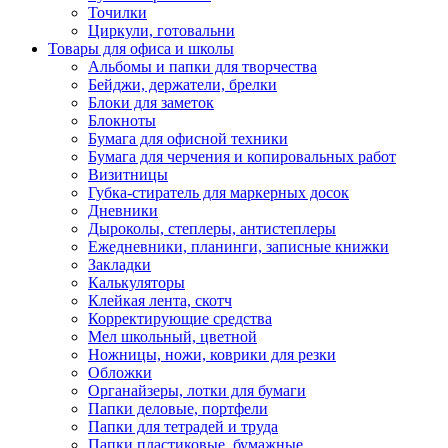
Точилки
Циркули, готовальни
Товары для офиса и школы
Альбомы и папки для творчества
Бейджи, держатели, брелки
Блоки для заметок
Блокноты
Бумага для офисной техники
Бумага для черчения и копировальных работ
Визитницы
Губка-стиратель для маркерных досок
Дневники
Дыроколы, степлеры, антистеплеры
Ежедневники, планинги, записные книжки
Закладки
Калькуляторы
Клейкая лента, скотч
Корректирующие средства
Мел школьный, цветной
Ножницы, ножи, коврики для резки
Обложки
Органайзеры, лотки для бумаги
Папки деловые, портфели
Папки для тетрадей и труда
Папки пластиковые, бумажные