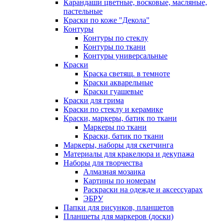
Карандаши цветные, восковые, масляные,
пастельные
Краски по коже "Декола"
Контуры
Контуры по стеклу
Контуры по ткани
Контуры универсальные
Краски
Краска светящ. в темноте
Краски акварельные
Краски гуашевые
Краски для грима
Краски по стеклу и керамике
Краски, маркеры, батик по ткани
Маркеры по ткани
Краски, батик по ткани
Маркеры, наборы для скетчинга
Материалы для кракелюра и декупажа
Наборы для творчества
Алмазная мозаика
Картины по номерам
Раскраски на одежде и аксессуарах
ЭБРУ
Папки для рисунков, планшетов
Планшеты для маркеров (доски)