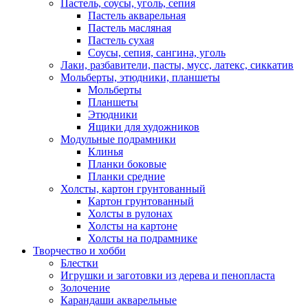
Пастель, соусы, уголь, сепия
Пастель акварельная
Пастель масляная
Пастель сухая
Соусы, сепия, сангина, уголь
Лаки, разбавители, пасты, мусс, латекс, сиккатив
Мольберты, этюдники, планшеты
Мольберты
Планшеты
Этюдники
Ящики для художников
Модульные подрамники
Клинья
Планки боковые
Планки средние
Холсты, картон грунтованный
Картон грунтованный
Холсты в рулонах
Холсты на картоне
Холсты на подрамнике
Творчество и хобби
Блестки
Игрушки и заготовки из дерева и пенопласта
Золочение
Карандаши акварельные