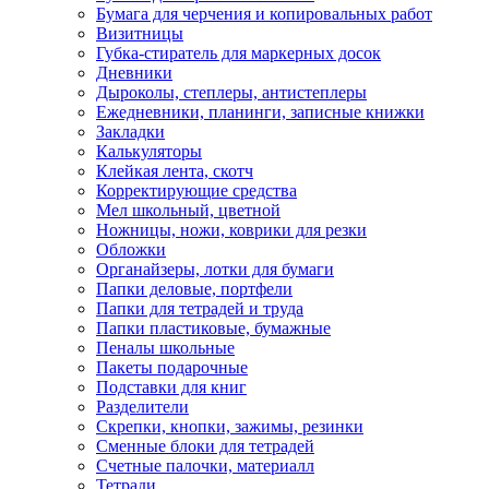
Бумага для черчения и копировальных работ
Визитницы
Губка-стиратель для маркерных досок
Дневники
Дыроколы, степлеры, антистеплеры
Ежедневники, планинги, записные книжки
Закладки
Калькуляторы
Клейкая лента, скотч
Корректирующие средства
Мел школьный, цветной
Ножницы, ножи, коврики для резки
Обложки
Органайзеры, лотки для бумаги
Папки деловые, портфели
Папки для тетрадей и труда
Папки пластиковые, бумажные
Пеналы школьные
Пакеты подарочные
Подставки для книг
Разделители
Скрепки, кнопки, зажимы, резинки
Сменные блоки для тетрадей
Счетные палочки, материалл
Тетради