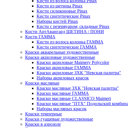
Кисти из волоса колонка Pinax
Кисти из щетины Pinax
Кисти силиконовые Pinax
Кисти синтетические Pinax
Наборы кистей Pinax
Кисти с резервуаром; складные Pinax
Кисти АртАвангард ЩЕТИНА / ПОНИ
Кисти ГАММА
Кисти из волоса колонка ГАММА
Кисти синтетические ГАММА
Краски акварельные художественные
Краски акриловые художественные
Краски акриловые Maimery Polycolor
Краски акриловые ГАММА
Краски акриловые ЗХК "Невская палитра"
Наборы акриловых красок
Краски масляные
Краски масляные ЗХК "Невская палитра"
Краски масляные ГАММА
Краски масляные CLASSICO Maimeri
Краски масляные "ПТХ" Подольский комбин
Наборы масляных красок
Краски темперные
Краски гуашевые художественные
Краски в аэрозоле