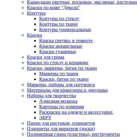
Карандаши цветные, восковые, масляные, пастельн
Краски по коже "Декола"
Контуры
Контуры по стеклу
Контуры по ткани
Контуры универсальные
Краски
Краска светящ. в темноте
Краски акварельные
Краски гуашевые
Краски для грима
Краски по стеклу и керамике
Краски, маркеры, батик по ткани
Маркеры по ткани
Краски, батик по ткани
Маркеры, наборы для скетчинга
Материалы для кракелюра и декупажа
Наборы для творчества
Алмазная мозаика
Картины по номерам
Раскраски на одежде и аксессуарах
ЭБРУ
Папки для рисунков, планшетов
Планшеты для маркеров (доски)
Полимерная глина (пластика), инструменты