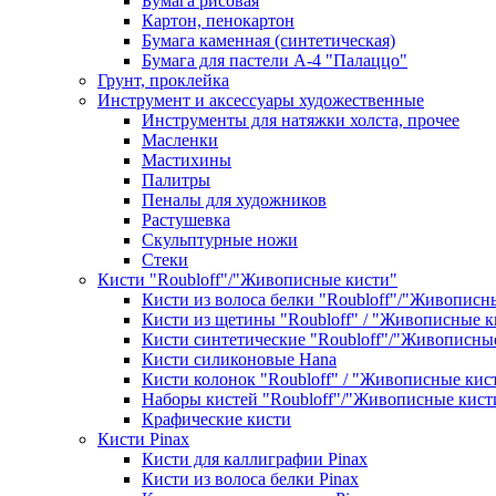
Бумага рисовая
Картон, пенокартон
Бумага каменная (синтетическая)
Бумага для пастели А-4 "Палаццо"
Грунт, проклейка
Инструмент и аксессуары художественные
Инструменты для натяжки холста, прочее
Масленки
Мастихины
Палитры
Пеналы для художников
Растушевка
Скульптурные ножи
Стеки
Кисти "Roubloff"/"Живописные кисти"
Кисти из волоса белки "Roubloff"/"Живописн
Кисти из щетины "Roubloff" / "Живописные к
Кисти синтетические "Roubloff"/"Живописны
Кисти силиконовые Hana
Кисти колонок "Roubloff" / "Живописные кис
Наборы кистей "Roubloff"/"Живописные кист
Крафические кисти
Кисти Pinax
Кисти для каллиграфии Pinax
Кисти из волоса белки Pinax