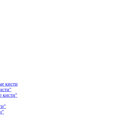
ые кисти
исти"
е кисти"
ти"
и"