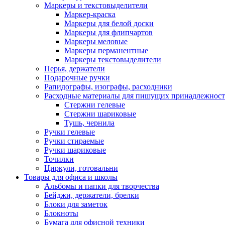
Маркеры и текстовыделители
Маркер-краска
Маркеры для белой доски
Маркеры для флипчартов
Маркеры меловые
Маркеры перманентные
Маркеры текстовыделители
Перья, держатели
Подарочные ручки
Рапидографы, изографы, расходники
Расходные материалы для пишущих принадлежност
Стержни гелевые
Стержни шариковые
Тушь, чернила
Ручки гелевые
Ручки стираемые
Ручки шариковые
Точилки
Циркули, готовальни
Товары для офиса и школы
Альбомы и папки для творчества
Бейджи, держатели, брелки
Блоки для заметок
Блокноты
Бумага для офисной техники