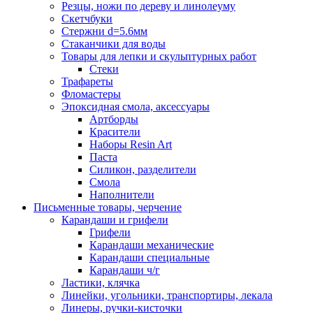
Резцы, ножи по дереву и линолеуму
Скетчбуки
Стержни d=5.6мм
Стаканчики для воды
Товары для лепки и скульптурных работ
Стеки
Трафареты
Фломастеры
Эпоксидная смола, аксессуары
Артборды
Красители
Наборы Resin Art
Паста
Силикон, разделители
Смола
Наполнители
Письменные товары, черчение
Карандаши и грифели
Грифели
Карандаши механические
Карандаши специальные
Карандаши ч/г
Ластики, клячка
Линейки, угольники, транспортиры, лекала
Линеры, ручки-кисточки