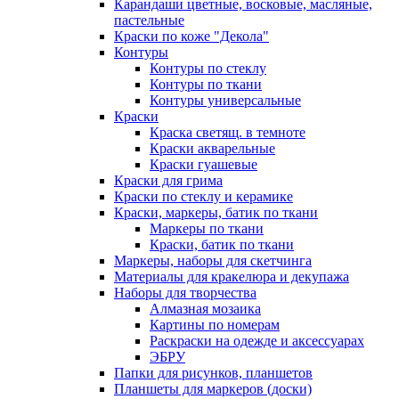
Карандаши цветные, восковые, масляные,
пастельные
Краски по коже "Декола"
Контуры
Контуры по стеклу
Контуры по ткани
Контуры универсальные
Краски
Краска светящ. в темноте
Краски акварельные
Краски гуашевые
Краски для грима
Краски по стеклу и керамике
Краски, маркеры, батик по ткани
Маркеры по ткани
Краски, батик по ткани
Маркеры, наборы для скетчинга
Материалы для кракелюра и декупажа
Наборы для творчества
Алмазная мозаика
Картины по номерам
Раскраски на одежде и аксессуарах
ЭБРУ
Папки для рисунков, планшетов
Планшеты для маркеров (доски)