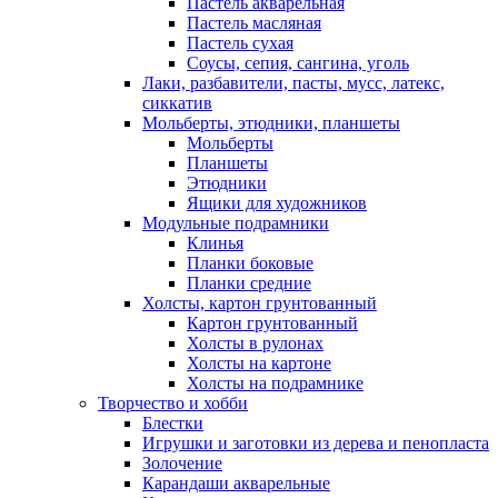
Пастель акварельная
Пастель масляная
Пастель сухая
Соусы, сепия, сангина, уголь
Лаки, разбавители, пасты, мусс, латекс,
сиккатив
Мольберты, этюдники, планшеты
Мольберты
Планшеты
Этюдники
Ящики для художников
Модульные подрамники
Клинья
Планки боковые
Планки средние
Холсты, картон грунтованный
Картон грунтованный
Холсты в рулонах
Холсты на картоне
Холсты на подрамнике
Творчество и хобби
Блестки
Игрушки и заготовки из дерева и пенопласта
Золочение
Карандаши акварельные