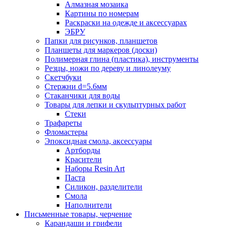
Алмазная мозаика
Картины по номерам
Раскраски на одежде и аксессуарах
ЭБРУ
Папки для рисунков, планшетов
Планшеты для маркеров (доски)
Полимерная глина (пластика), инструменты
Резцы, ножи по дереву и линолеуму
Скетчбуки
Стержни d=5.6мм
Стаканчики для воды
Товары для лепки и скульптурных работ
Стеки
Трафареты
Фломастеры
Эпоксидная смола, аксессуары
Артборды
Красители
Наборы Resin Art
Паста
Силикон, разделители
Смола
Наполнители
Письменные товары, черчение
Карандаши и грифели