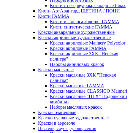
Наборы кистей Pinax
Кисти с резервуаром; складные Pinax
Кисти АртАвангард ЩЕТИНА / ПОНИ
Кисти ГАММА
Кисти из волоса колонка ГАММА
Кисти синтетические ГАММА
Краски акварельные художественные
Краски акриловые художественные
Краски акриловые Maimery Polycolor
Краски акриловые ГАММА
Краски акриловые ЗХК "Невская
палитра"
Наборы акриловых красок
Краски масляные
Краски масляные ЗХК "Невская
палитра"
Краски масляные ГАММА
Краски масляные CLASSICO Maimeri
Краски масляные "ПТХ" Подольский
комбинат
Наборы масляных красок
Краски темперные
Краски гуашевые художественные
Краски в аэрозоле
Пастель, соусы, уголь, сепия