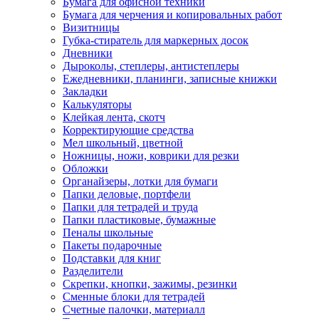
Бумага для офисной техники
Бумага для черчения и копировальных работ
Визитницы
Губка-стиратель для маркерных досок
Дневники
Дыроколы, степлеры, антистеплеры
Ежедневники, планинги, записные книжки
Закладки
Калькуляторы
Клейкая лента, скотч
Корректирующие средства
Мел школьный, цветной
Ножницы, ножи, коврики для резки
Обложки
Органайзеры, лотки для бумаги
Папки деловые, портфели
Папки для тетрадей и труда
Папки пластиковые, бумажные
Пеналы школьные
Пакеты подарочные
Подставки для книг
Разделители
Скрепки, кнопки, зажимы, резинки
Сменные блоки для тетрадей
Счетные палочки, материалл