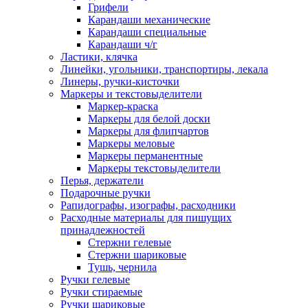
Грифели
Карандаши механические
Карандаши специальные
Карандаши ч/г
Ластики, клячка
Линейки, угольники, транспортиры, лекала
Линеры, ручки-кисточки
Маркеры и текстовыделители
Маркер-краска
Маркеры для белой доски
Маркеры для флипчартов
Маркеры меловые
Маркеры перманентные
Маркеры текстовыделители
Перья, держатели
Подарочные ручки
Рапидографы, изографы, расходники
Расходные материалы для пишущих
принадлежностей
Стержни гелевые
Стержни шариковые
Тушь, чернила
Ручки гелевые
Ручки стираемые
Ручки шариковые