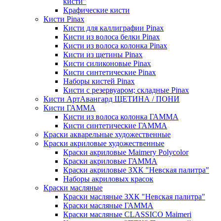
кисти"
Крафические кисти
Кисти Pinax
Кисти для каллиграфии Pinax
Кисти из волоса белки Pinax
Кисти из волоса колонка Pinax
Кисти из щетины Pinax
Кисти силиконовые Pinax
Кисти синтетические Pinax
Наборы кистей Pinax
Кисти с резервуаром; складные Pinax
Кисти АртАвангард ЩЕТИНА / ПОНИ
Кисти ГАММА
Кисти из волоса колонка ГАММА
Кисти синтетические ГАММА
Краски акварельные художественные
Краски акриловые художественные
Краски акриловые Maimery Polycolor
Краски акриловые ГАММА
Краски акриловые ЗХК "Невская палитра"
Наборы акриловых красок
Краски масляные
Краски масляные ЗХК "Невская палитра"
Краски масляные ГАММА
Краски масляные CLASSICO Maimeri