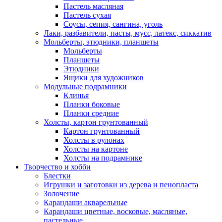
Пастель масляная
Пастель сухая
Соусы, сепия, сангина, уголь
Лаки, разбавители, пасты, мусс, латекс, сиккатив
Мольберты, этюдники, планшеты
Мольберты
Планшеты
Этюдники
Ящики для художников
Модульные подрамники
Клинья
Планки боковые
Планки средние
Холсты, картон грунтованный
Картон грунтованный
Холсты в рулонах
Холсты на картоне
Холсты на подрамнике
Творчество и хобби
Блестки
Игрушки и заготовки из дерева и пенопласта
Золочение
Карандаши акварельные
Карандаши цветные, восковые, масляные,
пастельные