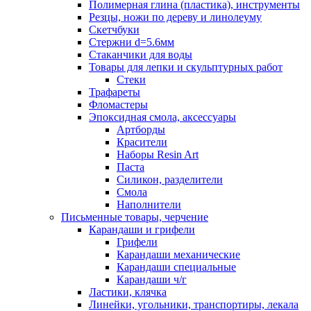
Полимерная глина (пластика), инструменты
Резцы, ножи по дереву и линолеуму
Скетчбуки
Стержни d=5.6мм
Стаканчики для воды
Товары для лепки и скульптурных работ
Стеки
Трафареты
Фломастеры
Эпоксидная смола, аксессуары
Артборды
Красители
Наборы Resin Art
Паста
Силикон, разделители
Смола
Наполнители
Письменные товары, черчение
Карандаши и грифели
Грифели
Карандаши механические
Карандаши специальные
Карандаши ч/г
Ластики, клячка
Линейки, угольники, транспортиры, лекала