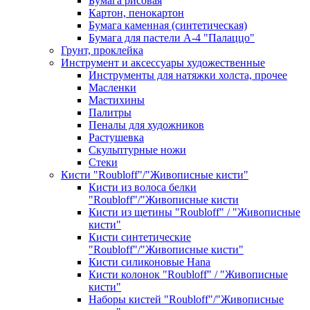
Бумага рисовая
Картон, пенокартон
Бумага каменная (синтетическая)
Бумага для пастели А-4 "Палаццо"
Грунт, проклейка
Инструмент и аксессуары художественные
Инструменты для натяжки холста, прочее
Масленки
Мастихины
Палитры
Пеналы для художников
Растушевка
Скульптурные ножи
Стеки
Кисти "Roubloff"/"Живописные кисти"
Кисти из волоса белки
"Roubloff"/"Живописные кисти
Кисти из щетины "Roubloff" / "Живописные
кисти"
Кисти синтетические
"Roubloff"/"Живописные кисти"
Кисти силиконовые Hana
Кисти колонок "Roubloff" / "Живописные
кисти"
Наборы кистей "Roubloff"/"Живописные