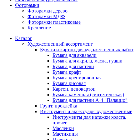
Фоторамки
Фоторамки дерево
Фоторамки МДФ
Фоторамки пластиковые
Крепление
Каталог
Художественный ассортимент
Бумага и картон для художественных работ
Бумага для акварели
Бумага для акрила, масла, гуаши
Бумага для пастели
Бумага крафт
Бумага крепировонная
Бумага рисовая
Картон, пенокартон
Бумага каменная (синтетическая)
Бумага для пастели А-4 "Палаццо"
Грунт, проклейка
Инструмент и аксессуары художественные
Инструменты для натяжки холста,
прочее
Масленки
Мастихины
Палитры