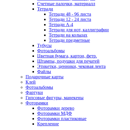
Счетные палочки, материалл
Тетради
Тетради 48 - 96 листа
Тетради 12 - 24 листа
Тетради А-4
Тетради для нот, каллиграфии
Тетради на кольцах
Тетради предметные
Тубусы
Фотоальбомы
Цветная бумага, картон, фетр.
Штампы, подушки для печатей
Этикетки, ценники, чековая лента
Файлы
Подарочные карты
Клей
Фотоальбомы
Фартуки
Гипсовые фигуры, манекены
Фоторамки
Фоторамки дерево
Фоторамки МДФ
Фоторамки пластиковые
Крепление