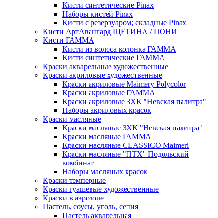
Кисти синтетические Pinax
Наборы кистей Pinax
Кисти с резервуаром; складные Pinax
Кисти АртАвангард ЩЕТИНА / ПОНИ
Кисти ГАММА
Кисти из волоса колонка ГАММА
Кисти синтетические ГАММА
Краски акварельные художественные
Краски акриловые художественные
Краски акриловые Maimery Polycolor
Краски акриловые ГАММА
Краски акриловые ЗХК "Невская палитра"
Наборы акриловых красок
Краски масляные
Краски масляные ЗХК "Невская палитра"
Краски масляные ГАММА
Краски масляные CLASSICO Maimeri
Краски масляные "ПТХ" Подольский
комбинат
Наборы масляных красок
Краски темперные
Краски гуашевые художественные
Краски в аэрозоле
Пастель, соусы, уголь, сепия
Пастель акварельная