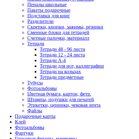
Пеналы школьные
Пакеты подарочные
Подставки для книг
Разделители
Скрепки, кнопки, зажимы, резинки
Сменные блоки для тетрадей
Счетные палочки, материалл
Тетради
Тетради 48 - 96 листа
Тетради 12 - 24 листа
Тетради А-4
Тетради для нот, каллиграфии
Тетради на кольцах
Тетради предметные
Тубусы
Фотоальбомы
Цветная бумага, картон, фетр.
Штампы, подушки для печатей
Этикетки, ценники, чековая лента
Файлы
Подарочные карты
Клей
Фотоальбомы
Фартуки
Гипсовые фигуры, манекены