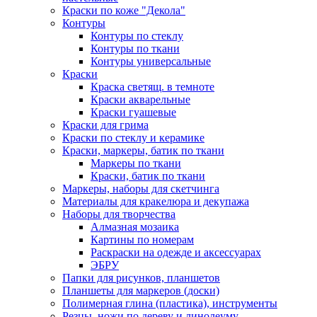
Краски по коже "Декола"
Контуры
Контуры по стеклу
Контуры по ткани
Контуры универсальные
Краски
Краска светящ. в темноте
Краски акварельные
Краски гуашевые
Краски для грима
Краски по стеклу и керамике
Краски, маркеры, батик по ткани
Маркеры по ткани
Краски, батик по ткани
Маркеры, наборы для скетчинга
Материалы для кракелюра и декупажа
Наборы для творчества
Алмазная мозаика
Картины по номерам
Раскраски на одежде и аксессуарах
ЭБРУ
Папки для рисунков, планшетов
Планшеты для маркеров (доски)
Полимерная глина (пластика), инструменты
Резцы, ножи по дереву и линолеуму