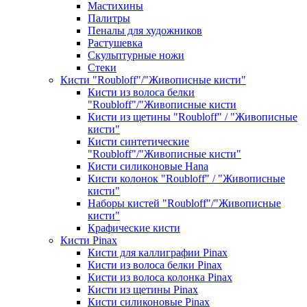
Мастихины
Палитры
Пеналы для художников
Растушевка
Скульптурные ножи
Стеки
Кисти "Roubloff"/"Живописные кисти"
Кисти из волоса белки
"Roubloff"/"Живописные кисти
Кисти из щетины "Roubloff" / "Живописные
кисти"
Кисти синтетические
"Roubloff"/"Живописные кисти"
Кисти силиконовые Hana
Кисти колонок "Roubloff" / "Живописные
кисти"
Наборы кистей "Roubloff"/"Живописные
кисти"
Крафические кисти
Кисти Pinax
Кисти для каллиграфии Pinax
Кисти из волоса белки Pinax
Кисти из волоса колонка Pinax
Кисти из щетины Pinax
Кисти силиконовые Pinax