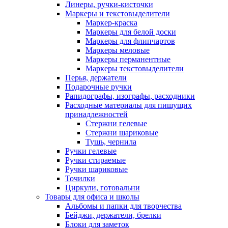
Линеры, ручки-кисточки
Маркеры и текстовыделители
Маркер-краска
Маркеры для белой доски
Маркеры для флипчартов
Маркеры меловые
Маркеры перманентные
Маркеры текстовыделители
Перья, держатели
Подарочные ручки
Рапидографы, изографы, расходники
Расходные материалы для пишущих
принадлежностей
Стержни гелевые
Стержни шариковые
Тушь, чернила
Ручки гелевые
Ручки стираемые
Ручки шариковые
Точилки
Циркули, готовальни
Товары для офиса и школы
Альбомы и папки для творчества
Бейджи, держатели, брелки
Блоки для заметок