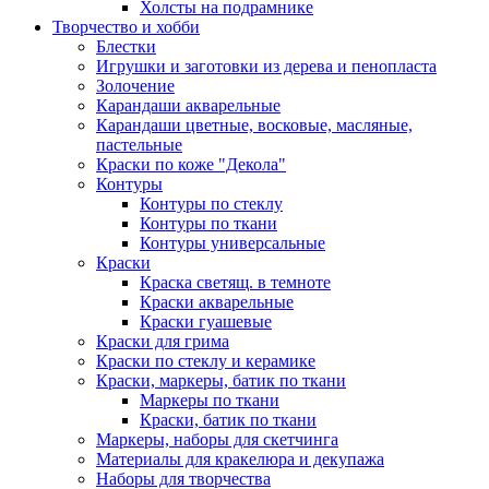
Холсты на подрамнике
Творчество и хобби
Блестки
Игрушки и заготовки из дерева и пенопласта
Золочение
Карандаши акварельные
Карандаши цветные, восковые, масляные,
пастельные
Краски по коже "Декола"
Контуры
Контуры по стеклу
Контуры по ткани
Контуры универсальные
Краски
Краска светящ. в темноте
Краски акварельные
Краски гуашевые
Краски для грима
Краски по стеклу и керамике
Краски, маркеры, батик по ткани
Маркеры по ткани
Краски, батик по ткани
Маркеры, наборы для скетчинга
Материалы для кракелюра и декупажа
Наборы для творчества