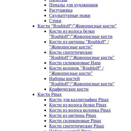
Пеналы для художников
Растушевка
Скульптурные ножи
Стеки
Кисти "Roubloff"/"Живописные кисти"
Кисти из волоса белки
"Roubloff"/"Живописные кисти
Кисти из щетины "Roubloff" /
"Живописные кисти"
Кисти синтетические
"Roubloff"/"Живописные кисти"
Кисти силиконовые Hana
Кисти колонок "Roubloff" /
"Живописные кисти"
Наборы кистей
"Roubloff"/"Живописные кисти"
Крафические кисти
Кисти Pinax
Кисти для каллиграфии Pinax
Кисти из волоса белки Pinax
Кисти из волоса колонка Pinax
Кисти из щетины Pinax
Кисти силиконовые Pinax
Кисти синтетические Pinax