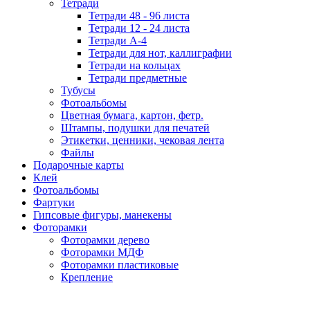
Тетради
Тетради 48 - 96 листа
Тетради 12 - 24 листа
Тетради А-4
Тетради для нот, каллиграфии
Тетради на кольцах
Тетради предметные
Тубусы
Фотоальбомы
Цветная бумага, картон, фетр.
Штампы, подушки для печатей
Этикетки, ценники, чековая лента
Файлы
Подарочные карты
Клей
Фотоальбомы
Фартуки
Гипсовые фигуры, манекены
Фоторамки
Фоторамки дерево
Фоторамки МДФ
Фоторамки пластиковые
Крепление