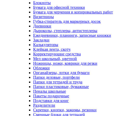
Блокноты
Бумага для офисной техники
Бумага для черчения и копировальных работ
Визитницы
Губка-стиратель для маркерных досок
Дневники
Дыроколы, степлеры, антистеплеры
Ежедневники, планинги, записные книжки
Закладки
Калькуляторы
Клейкая лента, скотч
Корректирующие средства
Мел школьный, цветной
Ножницы, ножи, коврики для резки
Обложки
Органайзеры, лотки для бумаги
Папки деловые, портфели
Папки для тетрадей и труда
Папки пластиковые, бумажные
Пеналы школьные
Пакеты подарочные
Подставки для книг
Разделители
Скрепки, кнопки, зажимы, резинки
Сменные блоки для тетрадей