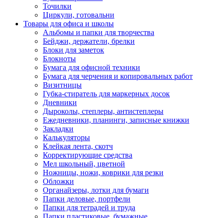
Точилки
Циркули, готовальни
Товары для офиса и школы
Альбомы и папки для творчества
Бейджи, держатели, брелки
Блоки для заметок
Блокноты
Бумага для офисной техники
Бумага для черчения и копировальных работ
Визитницы
Губка-стиратель для маркерных досок
Дневники
Дыроколы, степлеры, антистеплеры
Ежедневники, планинги, записные книжки
Закладки
Калькуляторы
Клейкая лента, скотч
Корректирующие средства
Мел школьный, цветной
Ножницы, ножи, коврики для резки
Обложки
Органайзеры, лотки для бумаги
Папки деловые, портфели
Папки для тетрадей и труда
Папки пластиковые, бумажные