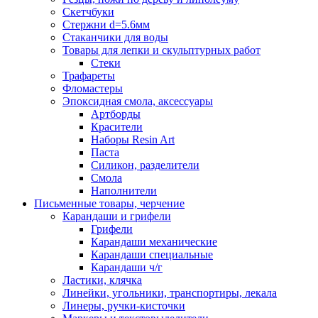
Скетчбуки
Стержни d=5.6мм
Стаканчики для воды
Товары для лепки и скульптурных работ
Стеки
Трафареты
Фломастеры
Эпоксидная смола, аксессуары
Артборды
Красители
Наборы Resin Art
Паста
Силикон, разделители
Смола
Наполнители
Письменные товары, черчение
Карандаши и грифели
Грифели
Карандаши механические
Карандаши специальные
Карандаши ч/г
Ластики, клячка
Линейки, угольники, транспортиры, лекала
Линеры, ручки-кисточки