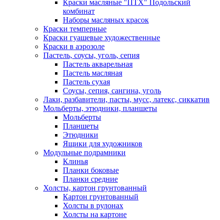
Краски масляные "ПТХ" Подольский
комбинат
Наборы масляных красок
Краски темперные
Краски гуашевые художественные
Краски в аэрозоле
Пастель, соусы, уголь, сепия
Пастель акварельная
Пастель масляная
Пастель сухая
Соусы, сепия, сангина, уголь
Лаки, разбавители, пасты, мусс, латекс, сиккатив
Мольберты, этюдники, планшеты
Мольберты
Планшеты
Этюдники
Ящики для художников
Модульные подрамники
Клинья
Планки боковые
Планки средние
Холсты, картон грунтованный
Картон грунтованный
Холсты в рулонах
Холсты на картоне