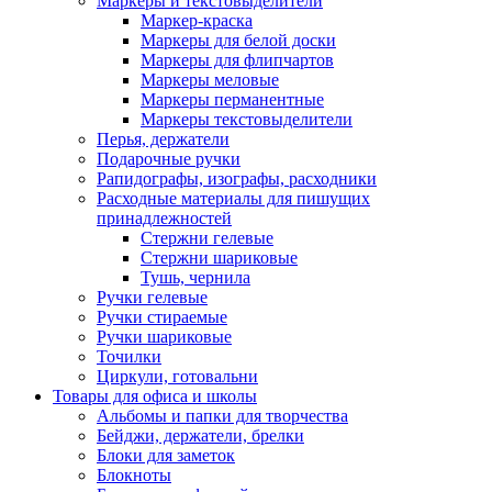
Маркеры и текстовыделители
Маркер-краска
Маркеры для белой доски
Маркеры для флипчартов
Маркеры меловые
Маркеры перманентные
Маркеры текстовыделители
Перья, держатели
Подарочные ручки
Рапидографы, изографы, расходники
Расходные материалы для пишущих
принадлежностей
Стержни гелевые
Стержни шариковые
Тушь, чернила
Ручки гелевые
Ручки стираемые
Ручки шариковые
Точилки
Циркули, готовальни
Товары для офиса и школы
Альбомы и папки для творчества
Бейджи, держатели, брелки
Блоки для заметок
Блокноты