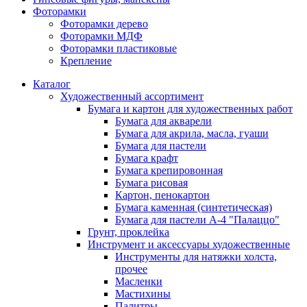
Фоторамки
Фоторамки дерево
Фоторамки МДФ
Фоторамки пластиковые
Крепление
Каталог
Художественный ассортимент
Бумага и картон для художественных работ
Бумага для акварели
Бумага для акрила, масла, гуаши
Бумага для пастели
Бумага крафт
Бумага крепировонная
Бумага рисовая
Картон, пенокартон
Бумага каменная (синтетическая)
Бумага для пастели А-4 "Палаццо"
Грунт, проклейка
Инструмент и аксессуары художественные
Инструменты для натяжки холста,
прочее
Масленки
Мастихины
Палитры