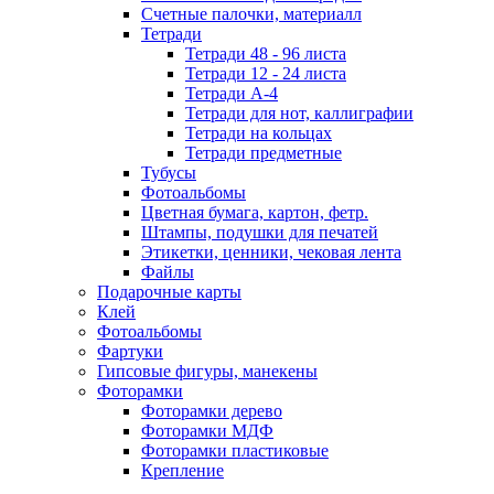
Счетные палочки, материалл
Тетради
Тетради 48 - 96 листа
Тетради 12 - 24 листа
Тетради А-4
Тетради для нот, каллиграфии
Тетради на кольцах
Тетради предметные
Тубусы
Фотоальбомы
Цветная бумага, картон, фетр.
Штампы, подушки для печатей
Этикетки, ценники, чековая лента
Файлы
Подарочные карты
Клей
Фотоальбомы
Фартуки
Гипсовые фигуры, манекены
Фоторамки
Фоторамки дерево
Фоторамки МДФ
Фоторамки пластиковые
Крепление