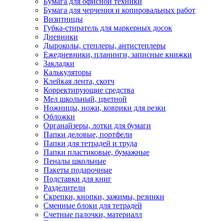
Бумага для офисной техники
Бумага для черчения и копировальных работ
Визитницы
Губка-стиратель для маркерных досок
Дневники
Дыроколы, степлеры, антистеплеры
Ежедневники, планинги, записные книжки
Закладки
Калькуляторы
Клейкая лента, скотч
Корректирующие средства
Мел школьный, цветной
Ножницы, ножи, коврики для резки
Обложки
Органайзеры, лотки для бумаги
Папки деловые, портфели
Папки для тетрадей и труда
Папки пластиковые, бумажные
Пеналы школьные
Пакеты подарочные
Подставки для книг
Разделители
Скрепки, кнопки, зажимы, резинки
Сменные блоки для тетрадей
Счетные палочки, материалл