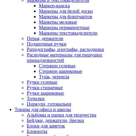
Маркеры и текстовыделители
Маркер-краска
Маркеры для белой доски
Маркеры для флипчартов
Маркеры меловые
Маркеры перманентные
Маркеры текстовыделители
Перья, держатели
Подарочные ручки
Рапидографы, изографы, расходники
Расходные материалы для пишущих
принадлежностей
Стержни гелевые
Стержни шариковые
Тушь, чернила
Ручки гелевые
Ручки стираемые
Ручки шариковые
Точилки
Циркули, готовальни
Товары для офиса и школы
Альбомы и папки для творчества
Бейджи, держатели, брелки
Блоки для заметок
Блокноты