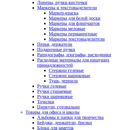
Линеры, ручки-кисточки
Маркеры и текстовыделители
Маркер-краска
Маркеры для белой доски
Маркеры для флипчартов
Маркеры меловые
Маркеры перманентные
Маркеры текстовыделители
Перья, держатели
Подарочные ручки
Рапидографы, изографы, расходники
Расходные материалы для пишущих
принадлежностей
Стержни гелевые
Стержни шариковые
Тушь, чернила
Ручки гелевые
Ручки стираемые
Ручки шариковые
Точилки
Циркули, готовальни
Товары для офиса и школы
Альбомы и папки для творчества
Бейджи, держатели, брелки
Блоки для заметок