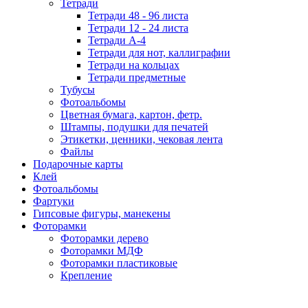
Тетради
Тетради 48 - 96 листа
Тетради 12 - 24 листа
Тетради А-4
Тетради для нот, каллиграфии
Тетради на кольцах
Тетради предметные
Тубусы
Фотоальбомы
Цветная бумага, картон, фетр.
Штампы, подушки для печатей
Этикетки, ценники, чековая лента
Файлы
Подарочные карты
Клей
Фотоальбомы
Фартуки
Гипсовые фигуры, манекены
Фоторамки
Фоторамки дерево
Фоторамки МДФ
Фоторамки пластиковые
Крепление