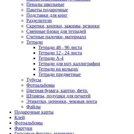
Пеналы школьные
Пакеты подарочные
Подставки для книг
Разделители
Скрепки, кнопки, зажимы, резинки
Сменные блоки для тетрадей
Счетные палочки, материалл
Тетради
Тетради 48 - 96 листа
Тетради 12 - 24 листа
Тетради А-4
Тетради для нот, каллиграфии
Тетради на кольцах
Тетради предметные
Тубусы
Фотоальбомы
Цветная бумага, картон, фетр.
Штампы, подушки для печатей
Этикетки, ценники, чековая лента
Файлы
Подарочные карты
Клей
Фотоальбомы
Фартуки
Гипсовые фигуры, манекены