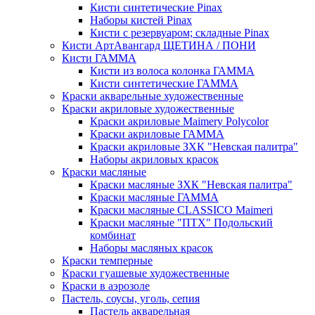
Кисти синтетические Pinax
Наборы кистей Pinax
Кисти с резервуаром; складные Pinax
Кисти АртАвангард ЩЕТИНА / ПОНИ
Кисти ГАММА
Кисти из волоса колонка ГАММА
Кисти синтетические ГАММА
Краски акварельные художественные
Краски акриловые художественные
Краски акриловые Maimery Polycolor
Краски акриловые ГАММА
Краски акриловые ЗХК "Невская палитра"
Наборы акриловых красок
Краски масляные
Краски масляные ЗХК "Невская палитра"
Краски масляные ГАММА
Краски масляные CLASSICO Maimeri
Краски масляные "ПТХ" Подольский
комбинат
Наборы масляных красок
Краски темперные
Краски гуашевые художественные
Краски в аэрозоле
Пастель, соусы, уголь, сепия
Пастель акварельная