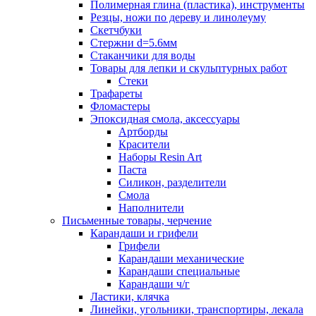
Полимерная глина (пластика), инструменты
Резцы, ножи по дереву и линолеуму
Скетчбуки
Стержни d=5.6мм
Стаканчики для воды
Товары для лепки и скульптурных работ
Стеки
Трафареты
Фломастеры
Эпоксидная смола, аксессуары
Артборды
Красители
Наборы Resin Art
Паста
Силикон, разделители
Смола
Наполнители
Письменные товары, черчение
Карандаши и грифели
Грифели
Карандаши механические
Карандаши специальные
Карандаши ч/г
Ластики, клячка
Линейки, угольники, транспортиры, лекала