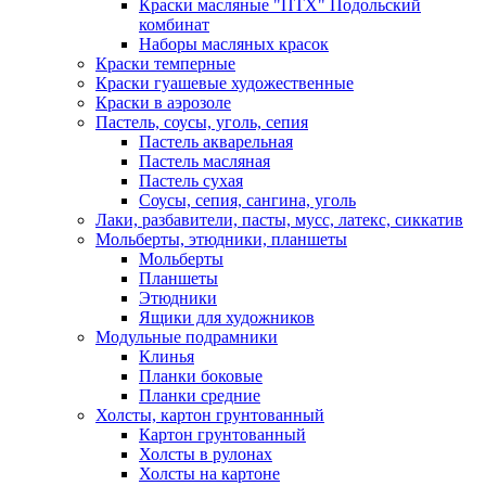
Краски масляные "ПТХ" Подольский
комбинат
Наборы масляных красок
Краски темперные
Краски гуашевые художественные
Краски в аэрозоле
Пастель, соусы, уголь, сепия
Пастель акварельная
Пастель масляная
Пастель сухая
Соусы, сепия, сангина, уголь
Лаки, разбавители, пасты, мусс, латекс, сиккатив
Мольберты, этюдники, планшеты
Мольберты
Планшеты
Этюдники
Ящики для художников
Модульные подрамники
Клинья
Планки боковые
Планки средние
Холсты, картон грунтованный
Картон грунтованный
Холсты в рулонах
Холсты на картоне