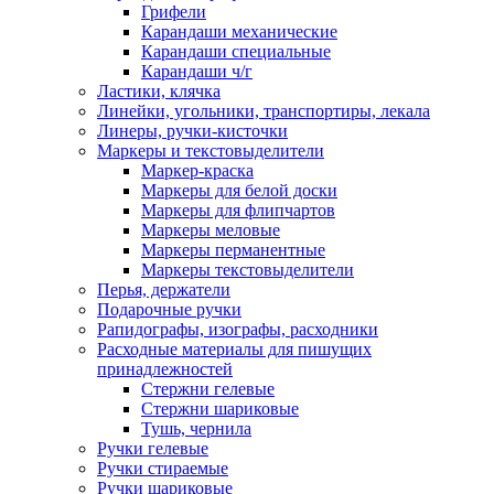
Грифели
Карандаши механические
Карандаши специальные
Карандаши ч/г
Ластики, клячка
Линейки, угольники, транспортиры, лекала
Линеры, ручки-кисточки
Маркеры и текстовыделители
Маркер-краска
Маркеры для белой доски
Маркеры для флипчартов
Маркеры меловые
Маркеры перманентные
Маркеры текстовыделители
Перья, держатели
Подарочные ручки
Рапидографы, изографы, расходники
Расходные материалы для пишущих
принадлежностей
Стержни гелевые
Стержни шариковые
Тушь, чернила
Ручки гелевые
Ручки стираемые
Ручки шариковые