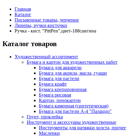
Главная
Каталог
Письменные товары, черчение
Линеры, ручки-кисточки
Ручка - кист. "PittPen",цвет-188сангина
Каталог товаров
Художественный ассортимент
Бумага и картон для художественных работ
Бумага для акварели
Бумага для акрила, масла, гуаши
Бумага для пастели
Бумага крафт
Бумага крепировонная
Бумага рисовая
Картон, пенокартон
Бумага каменная (синтетическая)
Бумага для пастели А-4 "Палаццо"
Грунт, проклейка
Инструмент и аксессуары художественные
Инструменты для натяжки холста, прочее
Масленки