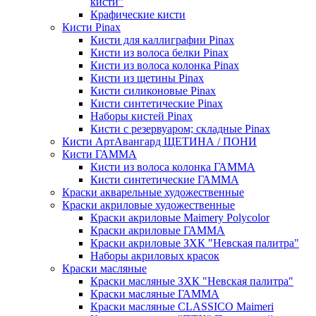
кисти"
Крафические кисти
Кисти Pinax
Кисти для каллиграфии Pinax
Кисти из волоса белки Pinax
Кисти из волоса колонка Pinax
Кисти из щетины Pinax
Кисти силиконовые Pinax
Кисти синтетические Pinax
Наборы кистей Pinax
Кисти с резервуаром; складные Pinax
Кисти АртАвангард ЩЕТИНА / ПОНИ
Кисти ГАММА
Кисти из волоса колонка ГАММА
Кисти синтетические ГАММА
Краски акварельные художественные
Краски акриловые художественные
Краски акриловые Maimery Polycolor
Краски акриловые ГАММА
Краски акриловые ЗХК "Невская палитра"
Наборы акриловых красок
Краски масляные
Краски масляные ЗХК "Невская палитра"
Краски масляные ГАММА
Краски масляные CLASSICO Maimeri