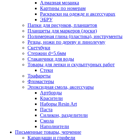
Алмазная мозаика
Картины по номерам
Раскраски на одежде и аксессуарах
ЭБРУ
Папки для рисунков, планшетов
Планшеты для маркеров (доски)
Полимерная глина (пластика), инструменты
Резцы, ножи по дереву и линолеуму
Скетчбуки
Стержни d=5.6мм
Стаканчики для воды
Товары для лепки и скульптурных работ
Стеки
Трафареты
Фломастеры
Эпоксидная смола, аксессуары
Артборды
Красители
Наборы Resin Art
Паста
Силикон, разделители
Смола
Наполнители
Письменные товары, черчение
Карандаши и грифели