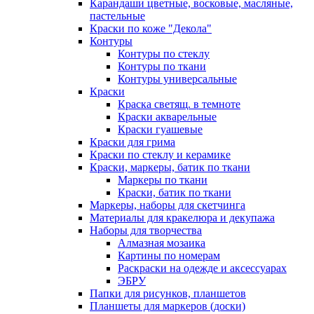
Карандаши цветные, восковые, масляные,
пастельные
Краски по коже "Декола"
Контуры
Контуры по стеклу
Контуры по ткани
Контуры универсальные
Краски
Краска светящ. в темноте
Краски акварельные
Краски гуашевые
Краски для грима
Краски по стеклу и керамике
Краски, маркеры, батик по ткани
Маркеры по ткани
Краски, батик по ткани
Маркеры, наборы для скетчинга
Материалы для кракелюра и декупажа
Наборы для творчества
Алмазная мозаика
Картины по номерам
Раскраски на одежде и аксессуарах
ЭБРУ
Папки для рисунков, планшетов
Планшеты для маркеров (доски)