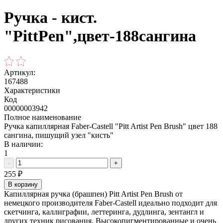
Ручка - кист.
"PittPen",цвет-188сангина
Артикул:
167488
Характеристики
Код
00000003942
Полное наименование
Ручка капиллярная Faber-Castell "Pitt Artist Pen Brush" цвет 188
сангина, пишущий узел "кисть"
В наличии:
1
-
+
255
₽
В корзину
Капиллярная ручка (брашпен) Pitt Artist Pen Brush от
немецкого производителя Faber-Castell идеально подходит для
скетчинга, каллиграфии, леттеринга, дудлинга, зентангл и
других техник рисования. Высокопигментированные и очень