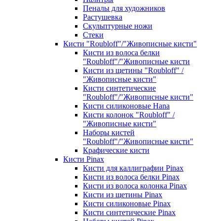
Пеналы для художников
Растушевка
Скульптурные ножи
Стеки
Кисти "Roubloff"/"Живописные кисти"
Кисти из волоса белки
"Roubloff"/"Живописные кисти
Кисти из щетины "Roubloff" /
"Живописные кисти"
Кисти синтетические
"Roubloff"/"Живописные кисти"
Кисти силиконовые Hana
Кисти колонок "Roubloff" /
"Живописные кисти"
Наборы кистей
"Roubloff"/"Живописные кисти"
Крафические кисти
Кисти Pinax
Кисти для каллиграфии Pinax
Кисти из волоса белки Pinax
Кисти из волоса колонка Pinax
Кисти из щетины Pinax
Кисти силиконовые Pinax
Кисти синтетические Pinax