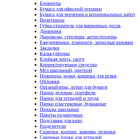
Блокноты
Бумага для офисной техники
Бумага для черчения и копировальных работ
Визитницы
Губка-стиратель для маркерных досок
Дневники
Дыроколы, степлеры, антистеплеры
Ежедневники, планинги, записные книжки
Закладки
Калькуляторы
Клейкая лента, скотч
Корректирующие средства
Мел школьный, цветной
Ножницы, ножи, коврики для резки
Обложки
Органайзеры, лотки для бумаги
Папки деловые, портфели
Папки для тетрадей и труда
Папки пластиковые, бумажные
Пеналы школьные
Пакеты подарочные
Подставки для книг
Разделители
Скрепки, кнопки, зажимы, резинки
Сменные блоки для тетрадей