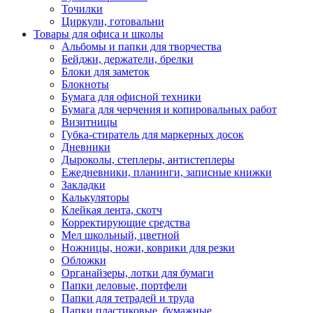
Точилки
Циркули, готовальни
Товары для офиса и школы
Альбомы и папки для творчества
Бейджи, держатели, брелки
Блоки для заметок
Блокноты
Бумага для офисной техники
Бумага для черчения и копировальных работ
Визитницы
Губка-стиратель для маркерных досок
Дневники
Дыроколы, степлеры, антистеплеры
Ежедневники, планинги, записные книжки
Закладки
Калькуляторы
Клейкая лента, скотч
Корректирующие средства
Мел школьный, цветной
Ножницы, ножи, коврики для резки
Обложки
Органайзеры, лотки для бумаги
Папки деловые, портфели
Папки для тетрадей и труда
Папки пластиковые, бумажные