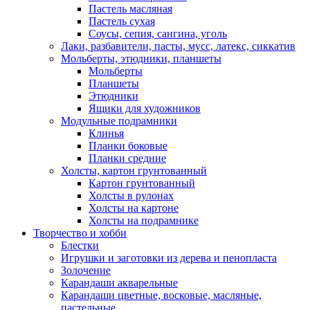
Пастель масляная
Пастель сухая
Соусы, сепия, сангина, уголь
Лаки, разбавители, пасты, мусс, латекс, сиккатив
Мольберты, этюдники, планшеты
Мольберты
Планшеты
Этюдники
Ящики для художников
Модульные подрамники
Клинья
Планки боковые
Планки средние
Холсты, картон грунтованный
Картон грунтованный
Холсты в рулонах
Холсты на картоне
Холсты на подрамнике
Творчество и хобби
Блестки
Игрушки и заготовки из дерева и пенопласта
Золочение
Карандаши акварельные
Карандаши цветные, восковые, масляные,
пастельные