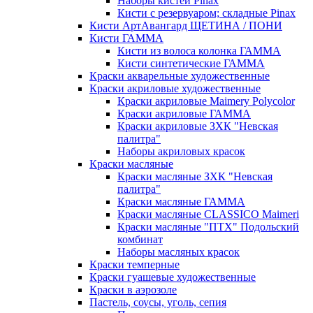
Наборы кистей Pinax
Кисти с резервуаром; складные Pinax
Кисти АртАвангард ЩЕТИНА / ПОНИ
Кисти ГАММА
Кисти из волоса колонка ГАММА
Кисти синтетические ГАММА
Краски акварельные художественные
Краски акриловые художественные
Краски акриловые Maimery Polycolor
Краски акриловые ГАММА
Краски акриловые ЗХК "Невская
палитра"
Наборы акриловых красок
Краски масляные
Краски масляные ЗХК "Невская
палитра"
Краски масляные ГАММА
Краски масляные CLASSICO Maimeri
Краски масляные "ПТХ" Подольский
комбинат
Наборы масляных красок
Краски темперные
Краски гуашевые художественные
Краски в аэрозоле
Пастель, соусы, уголь, сепия