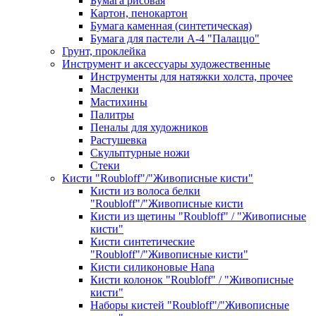
Бумага рисовая
Картон, пенокартон
Бумага каменная (синтетическая)
Бумага для пастели А-4 "Палаццо"
Грунт, проклейка
Инструмент и аксессуары художественные
Инструменты для натяжки холста, прочее
Масленки
Мастихины
Палитры
Пеналы для художников
Растушевка
Скульптурные ножи
Стеки
Кисти "Roubloff"/"Живописные кисти"
Кисти из волоса белки
"Roubloff"/"Живописные кисти
Кисти из щетины "Roubloff" / "Живописные
кисти"
Кисти синтетические
"Roubloff"/"Живописные кисти"
Кисти силиконовые Hana
Кисти колонок "Roubloff" / "Живописные
кисти"
Наборы кистей "Roubloff"/"Живописные