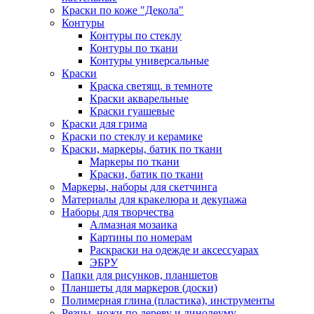
Краски по коже "Декола"
Контуры
Контуры по стеклу
Контуры по ткани
Контуры универсальные
Краски
Краска светящ. в темноте
Краски акварельные
Краски гуашевые
Краски для грима
Краски по стеклу и керамике
Краски, маркеры, батик по ткани
Маркеры по ткани
Краски, батик по ткани
Маркеры, наборы для скетчинга
Материалы для кракелюра и декупажа
Наборы для творчества
Алмазная мозаика
Картины по номерам
Раскраски на одежде и аксессуарах
ЭБРУ
Папки для рисунков, планшетов
Планшеты для маркеров (доски)
Полимерная глина (пластика), инструменты
Резцы, ножи по дереву и линолеуму