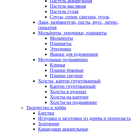
Пастель акварельная
Пастель масляная
Пастель сухая
Соусы, сепия, сангина, уголь
Лаки, разбавители, пасты, мусс, латекс,
сиккатив
Мольберты, этюдники, планшеты
Мольберты
Планшеты
Этюдники
Ящики для художников
Модульные подрамники
Клинья
Планки боковые
Планки средние
Холсты, картон грунтованный
Картон грунтованный
Холсты в рулонах
Холсты на картоне
Холсты на подрамнике
Творчество и хобби
Блестки
Игрушки и заготовки из дерева и пенопласта
Золочение
Карандаши акварельные