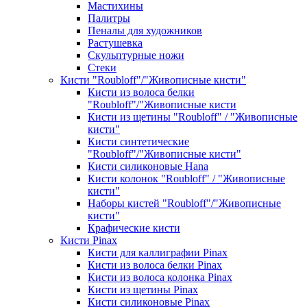
Мастихины
Палитры
Пеналы для художников
Растушевка
Скульптурные ножи
Стеки
Кисти "Roubloff"/"Живописные кисти"
Кисти из волоса белки
"Roubloff"/"Живописные кисти
Кисти из щетины "Roubloff" / "Живописные
кисти"
Кисти синтетические
"Roubloff"/"Живописные кисти"
Кисти силиконовые Hana
Кисти колонок "Roubloff" / "Живописные
кисти"
Наборы кистей "Roubloff"/"Живописные
кисти"
Крафические кисти
Кисти Pinax
Кисти для каллиграфии Pinax
Кисти из волоса белки Pinax
Кисти из волоса колонка Pinax
Кисти из щетины Pinax
Кисти силиконовые Pinax