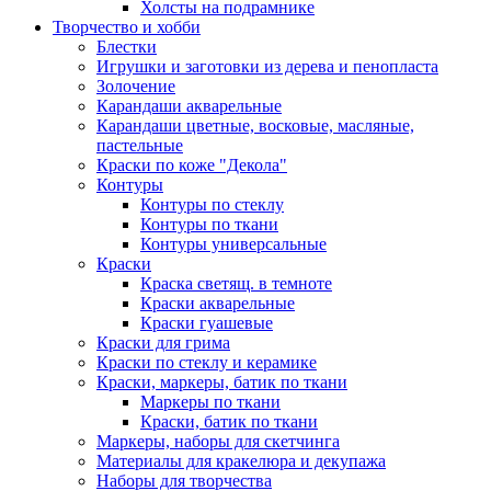
Холсты на подрамнике
Творчество и хобби
Блестки
Игрушки и заготовки из дерева и пенопласта
Золочение
Карандаши акварельные
Карандаши цветные, восковые, масляные,
пастельные
Краски по коже "Декола"
Контуры
Контуры по стеклу
Контуры по ткани
Контуры универсальные
Краски
Краска светящ. в темноте
Краски акварельные
Краски гуашевые
Краски для грима
Краски по стеклу и керамике
Краски, маркеры, батик по ткани
Маркеры по ткани
Краски, батик по ткани
Маркеры, наборы для скетчинга
Материалы для кракелюра и декупажа
Наборы для творчества