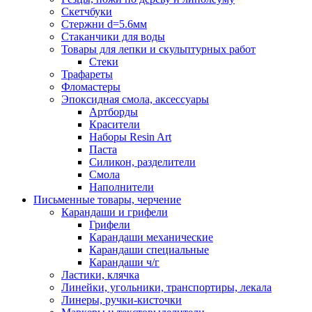
Скетчбуки
Стержни d=5.6мм
Стаканчики для воды
Товары для лепки и скульптурных работ
Стеки
Трафареты
Фломастеры
Эпоксидная смола, аксессуары
Артборды
Красители
Наборы Resin Art
Паста
Силикон, разделители
Смола
Наполнители
Письменные товары, черчение
Карандаши и грифели
Грифели
Карандаши механические
Карандаши специальные
Карандаши ч/г
Ластики, клячка
Линейки, угольники, транспортиры, лекала
Линеры, ручки-кисточки