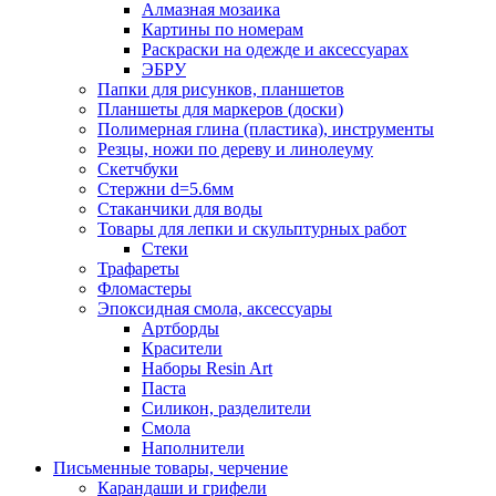
Алмазная мозаика
Картины по номерам
Раскраски на одежде и аксессуарах
ЭБРУ
Папки для рисунков, планшетов
Планшеты для маркеров (доски)
Полимерная глина (пластика), инструменты
Резцы, ножи по дереву и линолеуму
Скетчбуки
Стержни d=5.6мм
Стаканчики для воды
Товары для лепки и скульптурных работ
Стеки
Трафареты
Фломастеры
Эпоксидная смола, аксессуары
Артборды
Красители
Наборы Resin Art
Паста
Силикон, разделители
Смола
Наполнители
Письменные товары, черчение
Карандаши и грифели