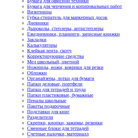
Бумага для офисной техники
Бумага для черчения и копировальных работ
Визитницы
Губка-стиратель для маркерных досок
Дневники
Дыроколы, степлеры, антистеплеры
Ежедневники, планинги, записные книжки
Закладки
Калькуляторы
Клейкая лента, скотч
Корректирующие средства
Мел школьный, цветной
Ножницы, ножи, коврики для резки
Обложки
Органайзеры, лотки для бумаги
Папки деловые, портфели
Папки для тетрадей и труда
Папки пластиковые, бумажные
Пеналы школьные
Пакеты подарочные
Подставки для книг
Разделители
Скрепки, кнопки, зажимы, резинки
Сменные блоки для тетрадей
Счетные палочки, материалл