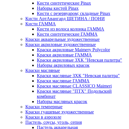
Кисти синтетические Pinax
Наборы кистей Pinax
Кисти с резервуаром; складные Pinax
Кисти АртАвангард ЩЕТИНА / ПОНИ
Кисти ГАММА
Кисти из волоса колонка ГАММА
Кисти синтетические ГАММА
Краски акварельные художественные
Краски акриловые художественные
Краски акриловые Maimery Polycolor
Краски акриловые ГАММА
Краски акриловые ЗХК "Невская палитра"
Наборы акриловых красок
Краски масляные
Краски масляные ЗХК "Невская палитра"
Краски масляные ГАММА
Краски масляные CLASSICO Maimeri
Краски масляные "ПТХ" Подольский
комбинат
Наборы масляных красок
Краски темперные
Краски гуашевые художественные
Краски в аэрозоле
Пастель, соусы, уголь, сепия
Пастель акварельная