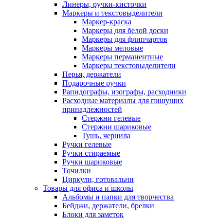
Линеры, ручки-кисточки
Маркеры и текстовыделители
Маркер-краска
Маркеры для белой доски
Маркеры для флипчартов
Маркеры меловые
Маркеры перманентные
Маркеры текстовыделители
Перья, держатели
Подарочные ручки
Рапидографы, изографы, расходники
Расходные материалы для пишущих
принадлежностей
Стержни гелевые
Стержни шариковые
Тушь, чернила
Ручки гелевые
Ручки стираемые
Ручки шариковые
Точилки
Циркули, готовальни
Товары для офиса и школы
Альбомы и папки для творчества
Бейджи, держатели, брелки
Блоки для заметок