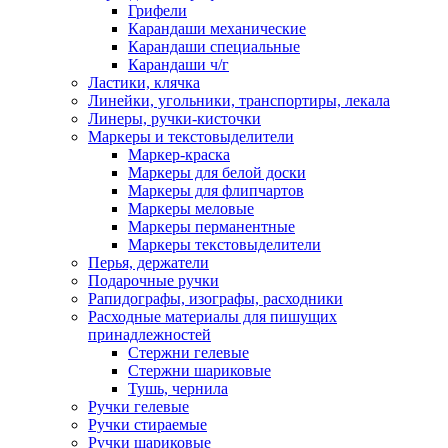
Грифели
Карандаши механические
Карандаши специальные
Карандаши ч/г
Ластики, клячка
Линейки, угольники, транспортиры, лекала
Линеры, ручки-кисточки
Маркеры и текстовыделители
Маркер-краска
Маркеры для белой доски
Маркеры для флипчартов
Маркеры меловые
Маркеры перманентные
Маркеры текстовыделители
Перья, держатели
Подарочные ручки
Рапидографы, изографы, расходники
Расходные материалы для пишущих
принадлежностей
Стержни гелевые
Стержни шариковые
Тушь, чернила
Ручки гелевые
Ручки стираемые
Ручки шариковые