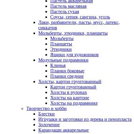
Пастель акварельная
Пастель масляная
Пастель сухая
Соусы, сепия, сангина, уголь
Лаки, разбавители, пасты, мусс, латекс,
сиккатив
Мольберты, этюдники, планшеты
Мольберты
Планшеты
Этюдники
Ящики для художников
Модульные подрамники
Клинья
Планки боковые
Планки средние
Холсты, картон грунтованный
Картон грунтованный
Холсты в рулонах
Холсты на картоне
Холсты на подрамнике
Творчество и хобби
Блестки
Игрушки и заготовки из дерева и пенопласта
Золочение
Карандаши акварельные