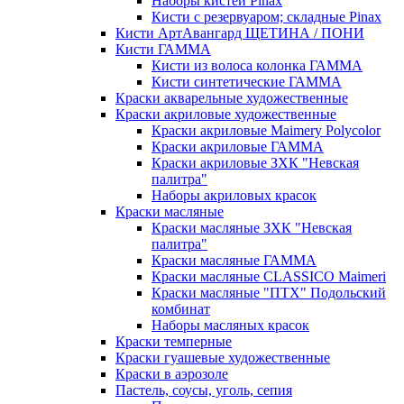
Наборы кистей Pinax
Кисти с резервуаром; складные Pinax
Кисти АртАвангард ЩЕТИНА / ПОНИ
Кисти ГАММА
Кисти из волоса колонка ГАММА
Кисти синтетические ГАММА
Краски акварельные художественные
Краски акриловые художественные
Краски акриловые Maimery Polycolor
Краски акриловые ГАММА
Краски акриловые ЗХК "Невская
палитра"
Наборы акриловых красок
Краски масляные
Краски масляные ЗХК "Невская
палитра"
Краски масляные ГАММА
Краски масляные CLASSICO Maimeri
Краски масляные "ПТХ" Подольский
комбинат
Наборы масляных красок
Краски темперные
Краски гуашевые художественные
Краски в аэрозоле
Пастель, соусы, уголь, сепия