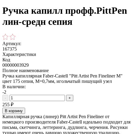
Ручка капилл профф.PittPen
лин-средн сепия
Артикул:
167375
Характеристики
Код
00000003929
Полное наименование
Ручка капиллярная Faber-Castell "Pitt Artist Pen Fineliner M"
цвет 175 сепия, М=0,7мм, игольчатый пишущий узел
В наличии:
-2
-
+
255
₽
В корзину
Капиллярная ручка (линер) Pitt Artist Pen Fineliner от
немецкого производителя Faber-Castell идеально подходит для
письма, скетчинга, леттеринга, дудлинга, черчения. Рисунки
тушью имеют очень давнюю художественную традицию.