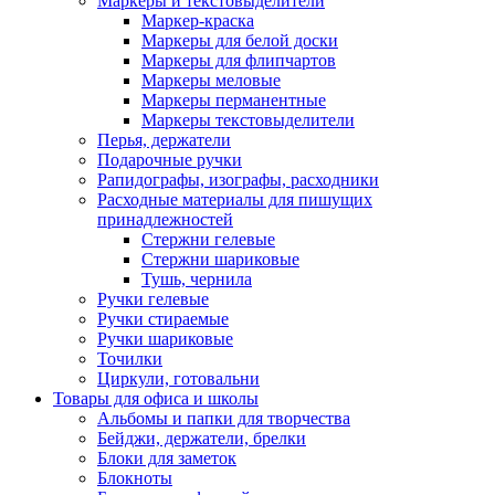
Маркеры и текстовыделители
Маркер-краска
Маркеры для белой доски
Маркеры для флипчартов
Маркеры меловые
Маркеры перманентные
Маркеры текстовыделители
Перья, держатели
Подарочные ручки
Рапидографы, изографы, расходники
Расходные материалы для пишущих
принадлежностей
Стержни гелевые
Стержни шариковые
Тушь, чернила
Ручки гелевые
Ручки стираемые
Ручки шариковые
Точилки
Циркули, готовальни
Товары для офиса и школы
Альбомы и папки для творчества
Бейджи, держатели, брелки
Блоки для заметок
Блокноты