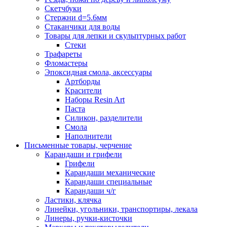
Скетчбуки
Стержни d=5.6мм
Стаканчики для воды
Товары для лепки и скульптурных работ
Стеки
Трафареты
Фломастеры
Эпоксидная смола, аксессуары
Артборды
Красители
Наборы Resin Art
Паста
Силикон, разделители
Смола
Наполнители
Письменные товары, черчение
Карандаши и грифели
Грифели
Карандаши механические
Карандаши специальные
Карандаши ч/г
Ластики, клячка
Линейки, угольники, транспортиры, лекала
Линеры, ручки-кисточки