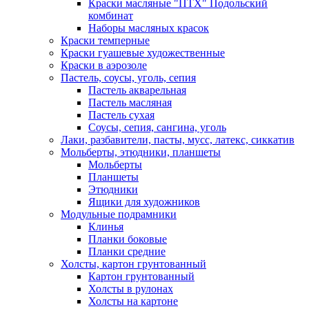
Краски масляные "ПТХ" Подольский
комбинат
Наборы масляных красок
Краски темперные
Краски гуашевые художественные
Краски в аэрозоле
Пастель, соусы, уголь, сепия
Пастель акварельная
Пастель масляная
Пастель сухая
Соусы, сепия, сангина, уголь
Лаки, разбавители, пасты, мусс, латекс, сиккатив
Мольберты, этюдники, планшеты
Мольберты
Планшеты
Этюдники
Ящики для художников
Модульные подрамники
Клинья
Планки боковые
Планки средние
Холсты, картон грунтованный
Картон грунтованный
Холсты в рулонах
Холсты на картоне