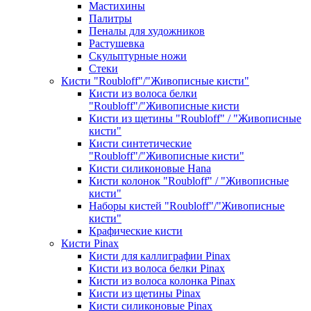
Мастихины
Палитры
Пеналы для художников
Растушевка
Скульптурные ножи
Стеки
Кисти "Roubloff"/"Живописные кисти"
Кисти из волоса белки
"Roubloff"/"Живописные кисти
Кисти из щетины "Roubloff" / "Живописные
кисти"
Кисти синтетические
"Roubloff"/"Живописные кисти"
Кисти силиконовые Hana
Кисти колонок "Roubloff" / "Живописные
кисти"
Наборы кистей "Roubloff"/"Живописные
кисти"
Крафические кисти
Кисти Pinax
Кисти для каллиграфии Pinax
Кисти из волоса белки Pinax
Кисти из волоса колонка Pinax
Кисти из щетины Pinax
Кисти силиконовые Pinax