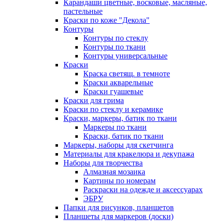
Карандаши цветные, восковые, масляные,
пастельные
Краски по коже "Декола"
Контуры
Контуры по стеклу
Контуры по ткани
Контуры универсальные
Краски
Краска светящ. в темноте
Краски акварельные
Краски гуашевые
Краски для грима
Краски по стеклу и керамике
Краски, маркеры, батик по ткани
Маркеры по ткани
Краски, батик по ткани
Маркеры, наборы для скетчинга
Материалы для кракелюра и декупажа
Наборы для творчества
Алмазная мозаика
Картины по номерам
Раскраски на одежде и аксессуарах
ЭБРУ
Папки для рисунков, планшетов
Планшеты для маркеров (доски)