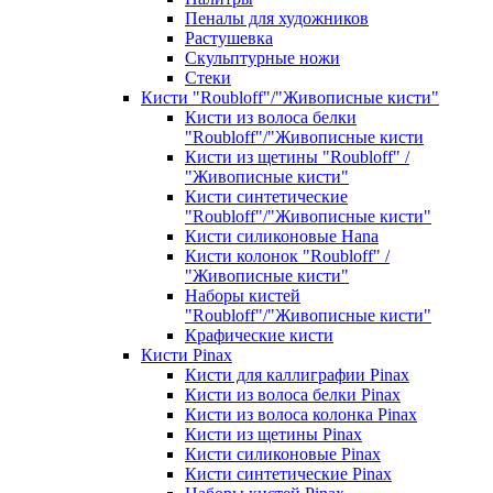
Пеналы для художников
Растушевка
Скульптурные ножи
Стеки
Кисти "Roubloff"/"Живописные кисти"
Кисти из волоса белки
"Roubloff"/"Живописные кисти
Кисти из щетины "Roubloff" /
"Живописные кисти"
Кисти синтетические
"Roubloff"/"Живописные кисти"
Кисти силиконовые Hana
Кисти колонок "Roubloff" /
"Живописные кисти"
Наборы кистей
"Roubloff"/"Живописные кисти"
Крафические кисти
Кисти Pinax
Кисти для каллиграфии Pinax
Кисти из волоса белки Pinax
Кисти из волоса колонка Pinax
Кисти из щетины Pinax
Кисти силиконовые Pinax
Кисти синтетические Pinax