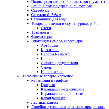
Полимерная глина (пластика), инструменты
Резцы, ножи по дереву и линолеуму
Скетчбуки
Стержни d=5.6мм
Стаканчики для воды
Товары для лепки и скульптурных работ
Стеки
Трафареты
Фломастеры
Эпоксидная смола, аксессуары
Артборды
Красители
Наборы Resin Art
Паста
Силикон, разделители
Смола
Наполнители
Письменные товары, черчение
Карандаши и грифели
Грифели
Карандаши механические
Карандаши специальные
Карандаши ч/г
Ластики, клячка
Линейки, угольники, транспортиры, лекала