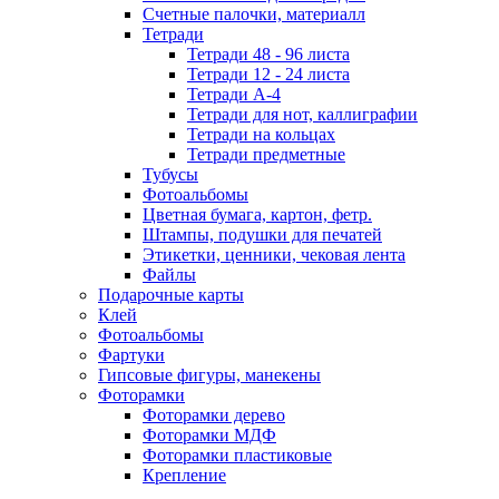
Счетные палочки, материалл
Тетради
Тетради 48 - 96 листа
Тетради 12 - 24 листа
Тетради А-4
Тетради для нот, каллиграфии
Тетради на кольцах
Тетради предметные
Тубусы
Фотоальбомы
Цветная бумага, картон, фетр.
Штампы, подушки для печатей
Этикетки, ценники, чековая лента
Файлы
Подарочные карты
Клей
Фотоальбомы
Фартуки
Гипсовые фигуры, манекены
Фоторамки
Фоторамки дерево
Фоторамки МДФ
Фоторамки пластиковые
Крепление