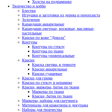
Холсты на подрамнике
Творчество и хобби
Блестки
Игрушки и заготовки из дерева и пенопласта
Золочение
Карандаши акварельные
Карандаши цветные, восковые, масляные,
пастельные
Краски по коже "Декола"
Контуры
Контуры по стеклу
Контуры по ткани
Контуры универсальные
Краски
Краска светящ. в темноте
Краски акварельные
Краски гуашевые
Краски для грима
Краски по стеклу и керамике
Краски, маркеры, батик по ткани
Маркеры по ткани
Краски, батик по ткани
Маркеры, наборы для скетчинга
Материалы для кракелюра и декупажа
Наборы для творчества