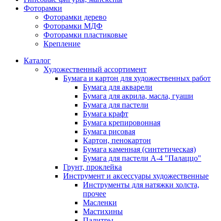
Фоторамки
Фоторамки дерево
Фоторамки МДФ
Фоторамки пластиковые
Крепление
Каталог
Художественный ассортимент
Бумага и картон для художественных работ
Бумага для акварели
Бумага для акрила, масла, гуаши
Бумага для пастели
Бумага крафт
Бумага крепировонная
Бумага рисовая
Картон, пенокартон
Бумага каменная (синтетическая)
Бумага для пастели А-4 "Палаццо"
Грунт, проклейка
Инструмент и аксессуары художественные
Инструменты для натяжки холста,
прочее
Масленки
Мастихины
Палитры