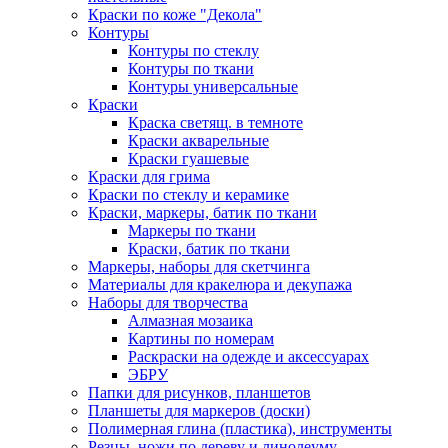
Краски по коже "Декола"
Контуры
Контуры по стеклу
Контуры по ткани
Контуры универсальные
Краски
Краска светящ. в темноте
Краски акварельные
Краски гуашевые
Краски для грима
Краски по стеклу и керамике
Краски, маркеры, батик по ткани
Маркеры по ткани
Краски, батик по ткани
Маркеры, наборы для скетчинга
Материалы для кракелюра и декупажа
Наборы для творчества
Алмазная мозаика
Картины по номерам
Раскраски на одежде и аксессуарах
ЭБРУ
Папки для рисунков, планшетов
Планшеты для маркеров (доски)
Полимерная глина (пластика), инструменты
Резцы, ножи по дереву и линолеуму