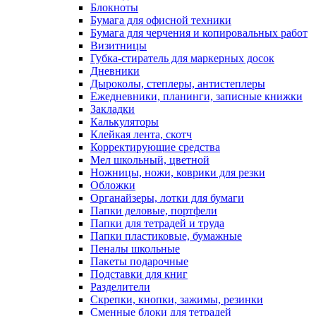
Блокноты
Бумага для офисной техники
Бумага для черчения и копировальных работ
Визитницы
Губка-стиратель для маркерных досок
Дневники
Дыроколы, степлеры, антистеплеры
Ежедневники, планинги, записные книжки
Закладки
Калькуляторы
Клейкая лента, скотч
Корректирующие средства
Мел школьный, цветной
Ножницы, ножи, коврики для резки
Обложки
Органайзеры, лотки для бумаги
Папки деловые, портфели
Папки для тетрадей и труда
Папки пластиковые, бумажные
Пеналы школьные
Пакеты подарочные
Подставки для книг
Разделители
Скрепки, кнопки, зажимы, резинки
Сменные блоки для тетрадей