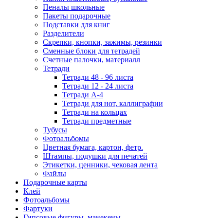
Пеналы школьные
Пакеты подарочные
Подставки для книг
Разделители
Скрепки, кнопки, зажимы, резинки
Сменные блоки для тетрадей
Счетные палочки, материалл
Тетради
Тетради 48 - 96 листа
Тетради 12 - 24 листа
Тетради А-4
Тетради для нот, каллиграфии
Тетради на кольцах
Тетради предметные
Тубусы
Фотоальбомы
Цветная бумага, картон, фетр.
Штампы, подушки для печатей
Этикетки, ценники, чековая лента
Файлы
Подарочные карты
Клей
Фотоальбомы
Фартуки
Гипсовые фигуры, манекены