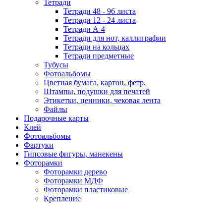
Тетради
Тетради 48 - 96 листа
Тетради 12 - 24 листа
Тетради А-4
Тетради для нот, каллиграфии
Тетради на кольцах
Тетради предметные
Тубусы
Фотоальбомы
Цветная бумага, картон, фетр.
Штампы, подушки для печатей
Этикетки, ценники, чековая лента
Файлы
Подарочные карты
Клей
Фотоальбомы
Фартуки
Гипсовые фигуры, манекены
Фоторамки
Фоторамки дерево
Фоторамки МДФ
Фоторамки пластиковые
Крепление