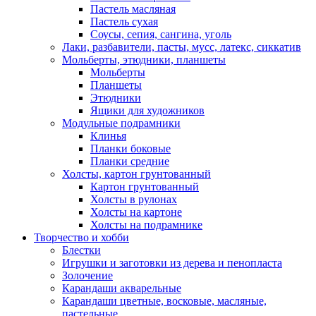
Пастель масляная
Пастель сухая
Соусы, сепия, сангина, уголь
Лаки, разбавители, пасты, мусс, латекс, сиккатив
Мольберты, этюдники, планшеты
Мольберты
Планшеты
Этюдники
Ящики для художников
Модульные подрамники
Клинья
Планки боковые
Планки средние
Холсты, картон грунтованный
Картон грунтованный
Холсты в рулонах
Холсты на картоне
Холсты на подрамнике
Творчество и хобби
Блестки
Игрушки и заготовки из дерева и пенопласта
Золочение
Карандаши акварельные
Карандаши цветные, восковые, масляные,
пастельные