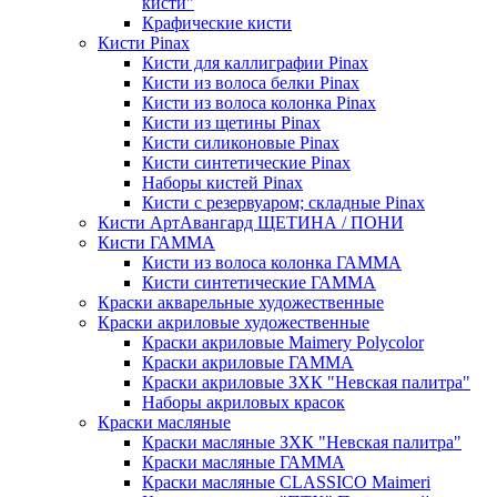
кисти"
Крафические кисти
Кисти Pinax
Кисти для каллиграфии Pinax
Кисти из волоса белки Pinax
Кисти из волоса колонка Pinax
Кисти из щетины Pinax
Кисти силиконовые Pinax
Кисти синтетические Pinax
Наборы кистей Pinax
Кисти с резервуаром; складные Pinax
Кисти АртАвангард ЩЕТИНА / ПОНИ
Кисти ГАММА
Кисти из волоса колонка ГАММА
Кисти синтетические ГАММА
Краски акварельные художественные
Краски акриловые художественные
Краски акриловые Maimery Polycolor
Краски акриловые ГАММА
Краски акриловые ЗХК "Невская палитра"
Наборы акриловых красок
Краски масляные
Краски масляные ЗХК "Невская палитра"
Краски масляные ГАММА
Краски масляные CLASSICO Maimeri