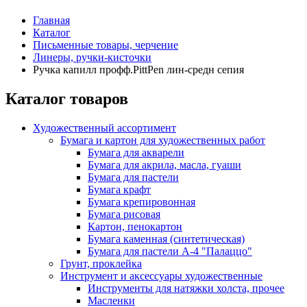
Главная
Каталог
Письменные товары, черчение
Линеры, ручки-кисточки
Ручка капилл профф.PittPen лин-средн сепия
Каталог товаров
Художественный ассортимент
Бумага и картон для художественных работ
Бумага для акварели
Бумага для акрила, масла, гуаши
Бумага для пастели
Бумага крафт
Бумага крепировонная
Бумага рисовая
Картон, пенокартон
Бумага каменная (синтетическая)
Бумага для пастели А-4 "Палаццо"
Грунт, проклейка
Инструмент и аксессуары художественные
Инструменты для натяжки холста, прочее
Масленки