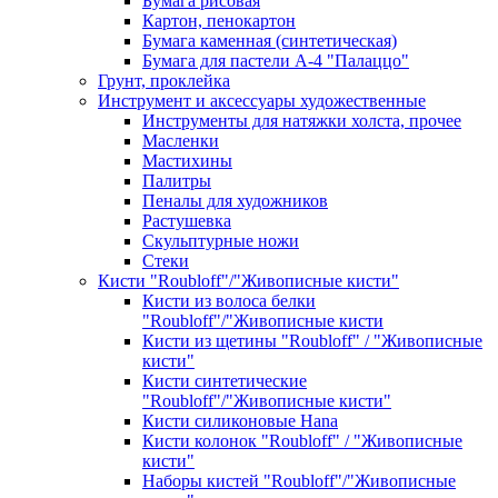
Бумага рисовая
Картон, пенокартон
Бумага каменная (синтетическая)
Бумага для пастели А-4 "Палаццо"
Грунт, проклейка
Инструмент и аксессуары художественные
Инструменты для натяжки холста, прочее
Масленки
Мастихины
Палитры
Пеналы для художников
Растушевка
Скульптурные ножи
Стеки
Кисти "Roubloff"/"Живописные кисти"
Кисти из волоса белки
"Roubloff"/"Живописные кисти
Кисти из щетины "Roubloff" / "Живописные
кисти"
Кисти синтетические
"Roubloff"/"Живописные кисти"
Кисти силиконовые Hana
Кисти колонок "Roubloff" / "Живописные
кисти"
Наборы кистей "Roubloff"/"Живописные