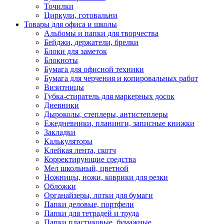
Точилки
Циркули, готовальни
Товары для офиса и школы
Альбомы и папки для творчества
Бейджи, держатели, брелки
Блоки для заметок
Блокноты
Бумага для офисной техники
Бумага для черчения и копировальных работ
Визитницы
Губка-стиратель для маркерных досок
Дневники
Дыроколы, степлеры, антистеплеры
Ежедневники, планинги, записные книжки
Закладки
Калькуляторы
Клейкая лента, скотч
Корректирующие средства
Мел школьный, цветной
Ножницы, ножи, коврики для резки
Обложки
Органайзеры, лотки для бумаги
Папки деловые, портфели
Папки для тетрадей и труда
Папки пластиковые, бумажные