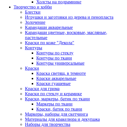
Холсты на подрамнике
Творчество и хобби
Блестки
Игрушки и заготовки из дерева и пенопласта
Золочение
Карандаши акварельные
Карандаши цветные, восковые, масляные,
пастельные
Краски по коже "Декола"
Контуры
Контуры по стеклу
Контуры по ткани
Контуры универсальные
Краски
Краска светящ. в темноте
Краски акварельные
Краски гуашевые
Краски для грима
Краски по стеклу и керамике
Краски, маркеры, батик по ткани
Маркеры по ткани
Краски, батик по ткани
Маркеры, наборы для скетчинга
Материалы для кракелюра и декупажа
Наборы для творчества