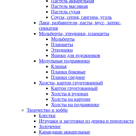
Пастель акварельная
Пастель масляная
Пастель сухая
Соусы, сепия, сангина, уголь
Лаки, разбавители, пасты, мусс, латекс,
сиккатив
Мольберты, этюдники, планшеты
Мольберты
Планшеты
Этюдники
Ящики для художников
Модульные подрамники
Клинья
Планки боковые
Планки средние
Холсты, картон грунтованный
Картон грунтованный
Холсты в рулонах
Холсты на картоне
Холсты на подрамнике
Творчество и хобби
Блестки
Игрушки и заготовки из дерева и пенопласта
Золочение
Карандаши акварельные