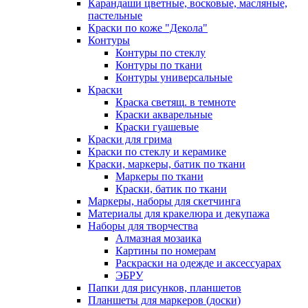
Карандаши цветные, восковые, масляные,
пастельные
Краски по коже "Декола"
Контуры
Контуры по стеклу
Контуры по ткани
Контуры универсальные
Краски
Краска светящ. в темноте
Краски акварельные
Краски гуашевые
Краски для грима
Краски по стеклу и керамике
Краски, маркеры, батик по ткани
Маркеры по ткани
Краски, батик по ткани
Маркеры, наборы для скетчинга
Материалы для кракелюра и декупажа
Наборы для творчества
Алмазная мозаика
Картины по номерам
Раскраски на одежде и аксессуарах
ЭБРУ
Папки для рисунков, планшетов
Планшеты для маркеров (доски)