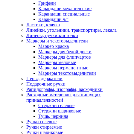
Грифели
Карандаши механические
Карандаши специальные
Карандаши ч/г
Ластики, клячка
Линейки, угольники, транспортиры, лекала
Линеры, ручки-кисточки
Маркеры и текстовыделители
Маркер-краска
Маркеры для белой доски
Маркеры для флипчартов
Маркеры меловые
Маркеры перманентные
Маркеры текстовыделители
Перья, держатели
Подарочные ручки
Рапидографы, изографы, расходники
Расходные материалы для пишущих
принадлежностей
Стержни гелевые
Стержни шариковые
Тушь, чернила
Ручки гелевые
Ручки стираемые
Ручки шариковые