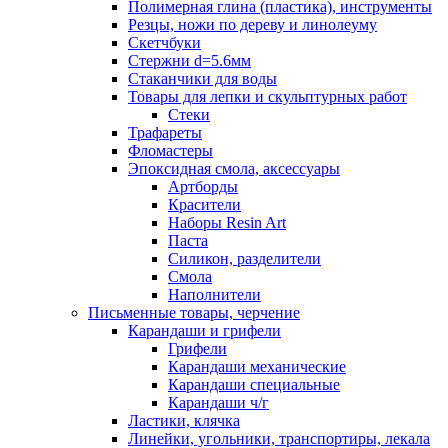
Полимерная глина (пластика), инструменты
Резцы, ножи по дереву и линолеуму
Скетчбуки
Стержни d=5.6мм
Стаканчики для воды
Товары для лепки и скульптурных работ
Стеки
Трафареты
Фломастеры
Эпоксидная смола, аксессуары
Артборды
Красители
Наборы Resin Art
Паста
Силикон, разделители
Смола
Наполнители
Письменные товары, черчение
Карандаши и грифели
Грифели
Карандаши механические
Карандаши специальные
Карандаши ч/г
Ластики, клячка
Линейки, угольники, транспортиры, лекала