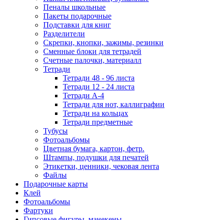
Пеналы школьные
Пакеты подарочные
Подставки для книг
Разделители
Скрепки, кнопки, зажимы, резинки
Сменные блоки для тетрадей
Счетные палочки, материалл
Тетради
Тетради 48 - 96 листа
Тетради 12 - 24 листа
Тетради А-4
Тетради для нот, каллиграфии
Тетради на кольцах
Тетради предметные
Тубусы
Фотоальбомы
Цветная бумага, картон, фетр.
Штампы, подушки для печатей
Этикетки, ценники, чековая лента
Файлы
Подарочные карты
Клей
Фотоальбомы
Фартуки
Гипсовые фигуры, манекены