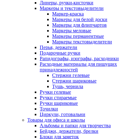
Линеры, ручки-кисточки
Маркеры и текстовыделители
Маркер-краска
Маркеры для белой доски
Маркеры для флипчартов
Маркеры меловые
Маркеры перманентные
Маркеры текстовыделители
Перья, держатели
Подарочные ручки
Рапидографы, изографы, расходники
Расходные материалы для пишущих
принадлежностей
Стержни гелевые
Стержни шариковые
Тушь, чернила
Ручки гелевые
Ручки стираемые
Ручки шариковые
Точилки
Циркули, готовальни
Товары для офиса и школы
Альбомы и папки для творчества
Бейджи, держатели, брелки
Блоки для заметок