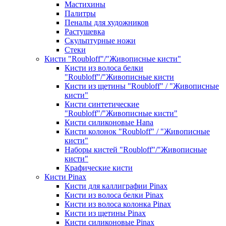
Мастихины
Палитры
Пеналы для художников
Растушевка
Скульптурные ножи
Стеки
Кисти "Roubloff"/"Живописные кисти"
Кисти из волоса белки
"Roubloff"/"Живописные кисти
Кисти из щетины "Roubloff" / "Живописные
кисти"
Кисти синтетические
"Roubloff"/"Живописные кисти"
Кисти силиконовые Hana
Кисти колонок "Roubloff" / "Живописные
кисти"
Наборы кистей "Roubloff"/"Живописные
кисти"
Крафические кисти
Кисти Pinax
Кисти для каллиграфии Pinax
Кисти из волоса белки Pinax
Кисти из волоса колонка Pinax
Кисти из щетины Pinax
Кисти силиконовые Pinax