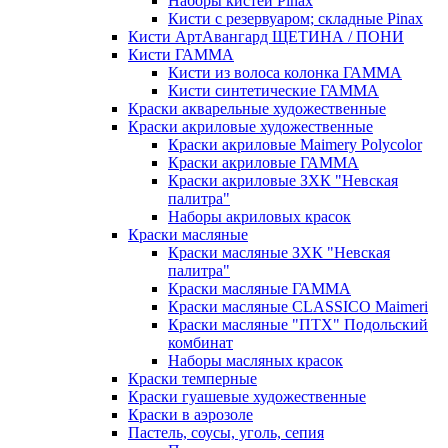
Наборы кистей Pinax
Кисти с резервуаром; складные Pinax
Кисти АртАвангард ЩЕТИНА / ПОНИ
Кисти ГАММА
Кисти из волоса колонка ГАММА
Кисти синтетические ГАММА
Краски акварельные художественные
Краски акриловые художественные
Краски акриловые Maimery Polycolor
Краски акриловые ГАММА
Краски акриловые ЗХК "Невская
палитра"
Наборы акриловых красок
Краски масляные
Краски масляные ЗХК "Невская
палитра"
Краски масляные ГАММА
Краски масляные CLASSICO Maimeri
Краски масляные "ПТХ" Подольский
комбинат
Наборы масляных красок
Краски темперные
Краски гуашевые художественные
Краски в аэрозоле
Пастель, соусы, уголь, сепия