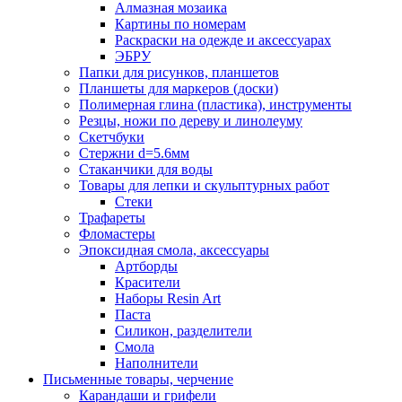
Алмазная мозаика
Картины по номерам
Раскраски на одежде и аксессуарах
ЭБРУ
Папки для рисунков, планшетов
Планшеты для маркеров (доски)
Полимерная глина (пластика), инструменты
Резцы, ножи по дереву и линолеуму
Скетчбуки
Стержни d=5.6мм
Стаканчики для воды
Товары для лепки и скульптурных работ
Стеки
Трафареты
Фломастеры
Эпоксидная смола, аксессуары
Артборды
Красители
Наборы Resin Art
Паста
Силикон, разделители
Смола
Наполнители
Письменные товары, черчение
Карандаши и грифели