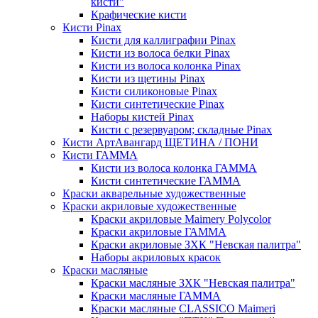
кисти"
Крафические кисти
Кисти Pinax
Кисти для каллиграфии Pinax
Кисти из волоса белки Pinax
Кисти из волоса колонка Pinax
Кисти из щетины Pinax
Кисти силиконовые Pinax
Кисти синтетические Pinax
Наборы кистей Pinax
Кисти с резервуаром; складные Pinax
Кисти АртАвангард ЩЕТИНА / ПОНИ
Кисти ГАММА
Кисти из волоса колонка ГАММА
Кисти синтетические ГАММА
Краски акварельные художественные
Краски акриловые художественные
Краски акриловые Maimery Polycolor
Краски акриловые ГАММА
Краски акриловые ЗХК "Невская палитра"
Наборы акриловых красок
Краски масляные
Краски масляные ЗХК "Невская палитра"
Краски масляные ГАММА
Краски масляные CLASSICO Maimeri