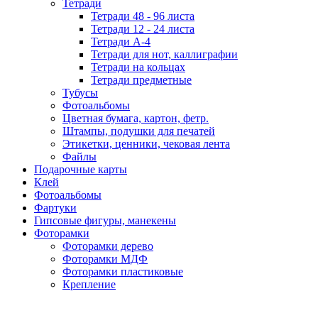
Тетради
Тетради 48 - 96 листа
Тетради 12 - 24 листа
Тетради А-4
Тетради для нот, каллиграфии
Тетради на кольцах
Тетради предметные
Тубусы
Фотоальбомы
Цветная бумага, картон, фетр.
Штампы, подушки для печатей
Этикетки, ценники, чековая лента
Файлы
Подарочные карты
Клей
Фотоальбомы
Фартуки
Гипсовые фигуры, манекены
Фоторамки
Фоторамки дерево
Фоторамки МДФ
Фоторамки пластиковые
Крепление