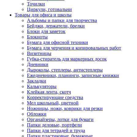
Точилки
Циркули, готовальни
Товары для офиса и школы
Альбомы и папки для творчества
Бейджи, держатели, брелки
Блоки для заметок
Блокноты
Бумага для офисной техники
Бумага для черчения и копировальных работ
Визитницы
Губка-стиратель для маркерных досок
Дневники
Дыроколы, степлеры, антистеплеры
Ежедневники, планинги, записные книжки
Закладки
Калькуляторы
Клейкая лента, скотч
Корректирующие средства
Мел школьный, цветной
Ножницы, ножи, коврики для резки
Обложки
Органайзеры, лотки для бумаги
Папки деловые, портфели
Папки для тетрадей и труда
Папки пластиковые, бумажные