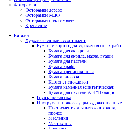
Фоторамки
Фоторамки дерево
Фоторамки МДФ
Фоторамки пластиковые
Крепление
Каталог
Художественный ассортимент
Бумага и картон для художественных работ
Бумага для акварели
Бумага для акрила, масла, гуаши
Бумага для пастели
Бумага крафт
Бумага крепировонная
Бумага рисовая
Картон, пенокартон
Бумага каменная (синтетическая)
Бумага для пастели А-4 "Палаццо"
Грунт, проклейка
Инструмент и аксессуары художественные
Инструменты для натяжки холста,
прочее
Масленки
Мастихины
Палитры