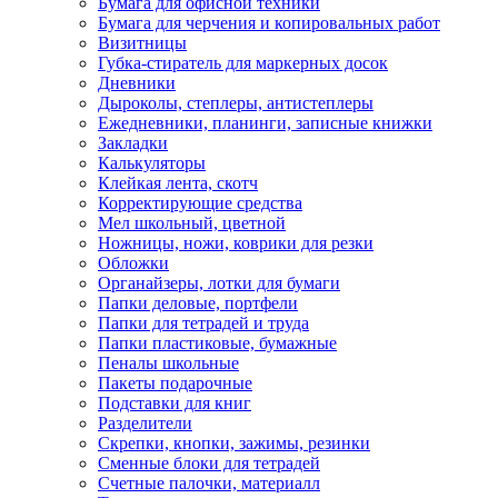
Бумага для офисной техники
Бумага для черчения и копировальных работ
Визитницы
Губка-стиратель для маркерных досок
Дневники
Дыроколы, степлеры, антистеплеры
Ежедневники, планинги, записные книжки
Закладки
Калькуляторы
Клейкая лента, скотч
Корректирующие средства
Мел школьный, цветной
Ножницы, ножи, коврики для резки
Обложки
Органайзеры, лотки для бумаги
Папки деловые, портфели
Папки для тетрадей и труда
Папки пластиковые, бумажные
Пеналы школьные
Пакеты подарочные
Подставки для книг
Разделители
Скрепки, кнопки, зажимы, резинки
Сменные блоки для тетрадей
Счетные палочки, материалл