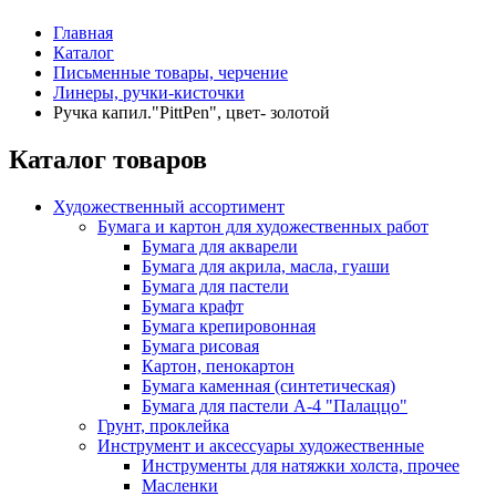
Главная
Каталог
Письменные товары, черчение
Линеры, ручки-кисточки
Ручка капил."PittPen", цвет- золотой
Каталог товаров
Художественный ассортимент
Бумага и картон для художественных работ
Бумага для акварели
Бумага для акрила, масла, гуаши
Бумага для пастели
Бумага крафт
Бумага крепировонная
Бумага рисовая
Картон, пенокартон
Бумага каменная (синтетическая)
Бумага для пастели А-4 "Палаццо"
Грунт, проклейка
Инструмент и аксессуары художественные
Инструменты для натяжки холста, прочее
Масленки