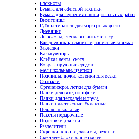
Блокноты
Бумага для офисной техники
Бумага для черчения и копировальных работ
Визитницы
Губка-стиратель для маркерных досок
Дневники
Дыроколы, степлеры, антистеплеры
Ежедневники, планинги, записные книжки
Закладки
Калькуляторы
Клейкая лента, скотч
Корректирующие средства
Мел школьный, цветной
Ножницы, ножи, коврики для резки
Обложки
Органайзеры, лотки для бумаги
Папки деловые, портфели
Папки для тетрадей и труда
Папки пластиковые, бумажные
Пеналы школьные
Пакеты подарочные
Подставки для книг
Разделители
Скрепки, кнопки, зажимы, резинки
Сменные блоки для тетрадей