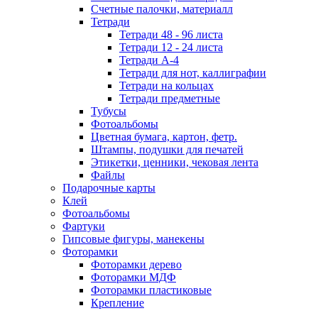
Счетные палочки, материалл
Тетради
Тетради 48 - 96 листа
Тетради 12 - 24 листа
Тетради А-4
Тетради для нот, каллиграфии
Тетради на кольцах
Тетради предметные
Тубусы
Фотоальбомы
Цветная бумага, картон, фетр.
Штампы, подушки для печатей
Этикетки, ценники, чековая лента
Файлы
Подарочные карты
Клей
Фотоальбомы
Фартуки
Гипсовые фигуры, манекены
Фоторамки
Фоторамки дерево
Фоторамки МДФ
Фоторамки пластиковые
Крепление