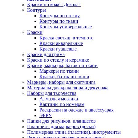
Краски по коже "Декола"
Контуры
Контуры по стеклу
Контуры по ткани
Контуры универсальные
Краски
Краска светящ. в темноте
Краски акварельные
Краски гуашевые
Краски для грима
Краски по стеклу и керамике
Краски, маркеры, батик по ткани
Маркеры по ткани
Краски, батик по ткани
Маркеры, наборы для скетчинга
Материалы для кракелюра и декупажа
Наборы для творчества
Алмазная мозаика
Картины по номерам
Раскраски на одежде и аксессуарах
ЭБРУ
Папки для рисунков, планшетов
Планшеты для маркеров (доски)
Полимерная глина (пластика), инструменты
Резцы, ножи по дереву и линолеуму