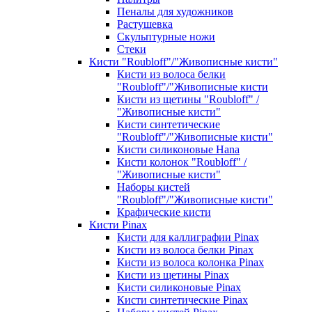
Пеналы для художников
Растушевка
Скульптурные ножи
Стеки
Кисти "Roubloff"/"Живописные кисти"
Кисти из волоса белки
"Roubloff"/"Живописные кисти
Кисти из щетины "Roubloff" /
"Живописные кисти"
Кисти синтетические
"Roubloff"/"Живописные кисти"
Кисти силиконовые Hana
Кисти колонок "Roubloff" /
"Живописные кисти"
Наборы кистей
"Roubloff"/"Живописные кисти"
Крафические кисти
Кисти Pinax
Кисти для каллиграфии Pinax
Кисти из волоса белки Pinax
Кисти из волоса колонка Pinax
Кисти из щетины Pinax
Кисти силиконовые Pinax
Кисти синтетические Pinax