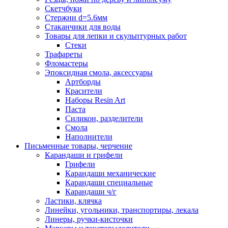
Скетчбуки
Стержни d=5.6мм
Стаканчики для воды
Товары для лепки и скульптурных работ
Стеки
Трафареты
Фломастеры
Эпоксидная смола, аксессуары
Артборды
Красители
Наборы Resin Art
Паста
Силикон, разделители
Смола
Наполнители
Письменные товары, черчение
Карандаши и грифели
Грифели
Карандаши механические
Карандаши специальные
Карандаши ч/г
Ластики, клячка
Линейки, угольники, транспортиры, лекала
Линеры, ручки-кисточки