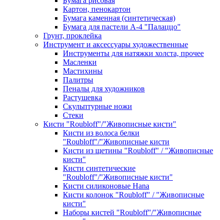
Бумага рисовая
Картон, пенокартон
Бумага каменная (синтетическая)
Бумага для пастели А-4 "Палаццо"
Грунт, проклейка
Инструмент и аксессуары художественные
Инструменты для натяжки холста, прочее
Масленки
Мастихины
Палитры
Пеналы для художников
Растушевка
Скульптурные ножи
Стеки
Кисти "Roubloff"/"Живописные кисти"
Кисти из волоса белки
"Roubloff"/"Живописные кисти
Кисти из щетины "Roubloff" / "Живописные
кисти"
Кисти синтетические
"Roubloff"/"Живописные кисти"
Кисти силиконовые Hana
Кисти колонок "Roubloff" / "Живописные
кисти"
Наборы кистей "Roubloff"/"Живописные