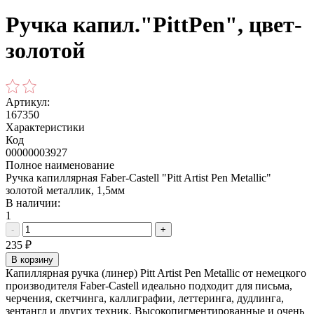
Ручка капил."PittPen", цвет-
золотой
Артикул:
167350
Характеристики
Код
00000003927
Полное наименование
Ручка капиллярная Faber-Castell "Pitt Artist Pen Metallic"
золотой металлик, 1,5мм
В наличии:
1
-
+
235
₽
В корзину
Капиллярная ручка (линер) Pitt Artist Pen Metallic от немецкого
производителя Faber-Castell идеально подходит для письма,
черчения, скетчинга, каллиграфии, леттеринга, дудлинга,
зентангл и других техник. Высокопигментированные и очень