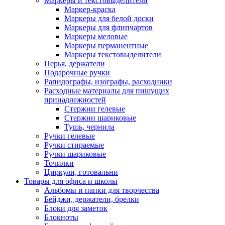
Маркеры и текстовыделители
Маркер-краска
Маркеры для белой доски
Маркеры для флипчартов
Маркеры меловые
Маркеры перманентные
Маркеры текстовыделители
Перья, держатели
Подарочные ручки
Рапидографы, изографы, расходники
Расходные материалы для пишущих
принадлежностей
Стержни гелевые
Стержни шариковые
Тушь, чернила
Ручки гелевые
Ручки стираемые
Ручки шариковые
Точилки
Циркули, готовальни
Товары для офиса и школы
Альбомы и папки для творчества
Бейджи, держатели, брелки
Блоки для заметок
Блокноты