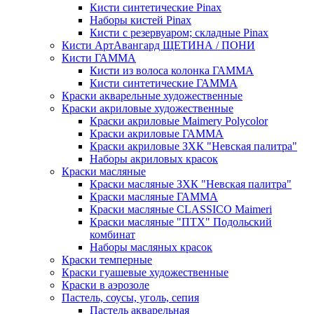
Кисти синтетические Pinax
Наборы кистей Pinax
Кисти с резервуаром; складные Pinax
Кисти АртАвангард ЩЕТИНА / ПОНИ
Кисти ГАММА
Кисти из волоса колонка ГАММА
Кисти синтетические ГАММА
Краски акварельные художественные
Краски акриловые художественные
Краски акриловые Maimery Polycolor
Краски акриловые ГАММА
Краски акриловые ЗХК "Невская палитра"
Наборы акриловых красок
Краски масляные
Краски масляные ЗХК "Невская палитра"
Краски масляные ГАММА
Краски масляные CLASSICO Maimeri
Краски масляные "ПТХ" Подольский
комбинат
Наборы масляных красок
Краски темперные
Краски гуашевые художественные
Краски в аэрозоле
Пастель, соусы, уголь, сепия
Пастель акварельная