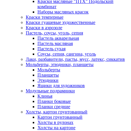
Краски масляные "ПТХ" Подольский
комбинат
Наборы масляных красок
Краски темперные
Краски гуашевые художественные
Краски в аэрозоле
Пастель, соусы, уголь, сепия
Пастель акварельная
Пастель масляная
Пастель сухая
Соусы, сепия, сангина, уголь
Лаки, разбавители, пасты, мусс, латекс, сиккатив
Мольберты, этюдники, планшеты
Мольберты
Планшеты
Этюдники
Ящики для художников
Модульные подрамники
Клинья
Планки боковые
Планки средние
Холсты, картон грунтованный
Картон грунтованный
Холсты в рулонах
Холсты на картоне