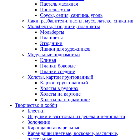
Пастель масляная
Пастель сухая
Соусы, сепия, сангина, уголь
Лаки, разбавители, пасты, мусс, латекс, сиккатив
Мольберты, этюдники, планшеты
Мольберты
Планшеты
Этюдники
Ящики для художников
Модульные подрамники
Клинья
Планки боковые
Планки средние
Холсты, картон грунтованный
Картон грунтованный
Холсты в рулонах
Холсты на картоне
Холсты на подрамнике
Творчество и хобби
Блестки
Игрушки и заготовки из дерева и пенопласта
Золочение
Карандаши акварельные
Карандаши цветные, восковые, масляные,
пастельные