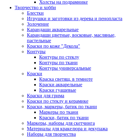
Холсты на подрамнике
Творчество и хобби
Блестки
Игрушки и заготовки из дерева и пенопласта
Золочение
Карандаши акварельные
Карандаши цветные, восковые, масляные,
пастельные
Краски по коже "Декола"
Контуры
Контуры по стеклу
Контуры по ткани
Контуры универсальные
Краски
Краска светящ. в темноте
Краски акварельные
Краски гуашевые
Краски для грима
Краски по стеклу и керамике
Краски, маркеры, батик по ткани
Маркеры по ткани
Краски, батик по ткани
Маркеры, наборы для скетчинга
Материалы для кракелюра и декупажа
Наборы для творчества