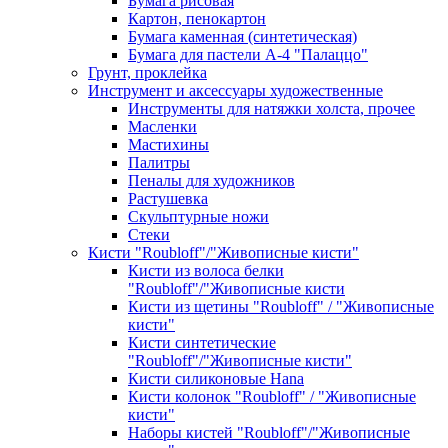
Бумага рисовая
Картон, пенокартон
Бумага каменная (синтетическая)
Бумага для пастели А-4 "Палаццо"
Грунт, проклейка
Инструмент и аксессуары художественные
Инструменты для натяжки холста, прочее
Масленки
Мастихины
Палитры
Пеналы для художников
Растушевка
Скульптурные ножи
Стеки
Кисти "Roubloff"/"Живописные кисти"
Кисти из волоса белки
"Roubloff"/"Живописные кисти
Кисти из щетины "Roubloff" / "Живописные
кисти"
Кисти синтетические
"Roubloff"/"Живописные кисти"
Кисти силиконовые Hana
Кисти колонок "Roubloff" / "Живописные
кисти"
Наборы кистей "Roubloff"/"Живописные