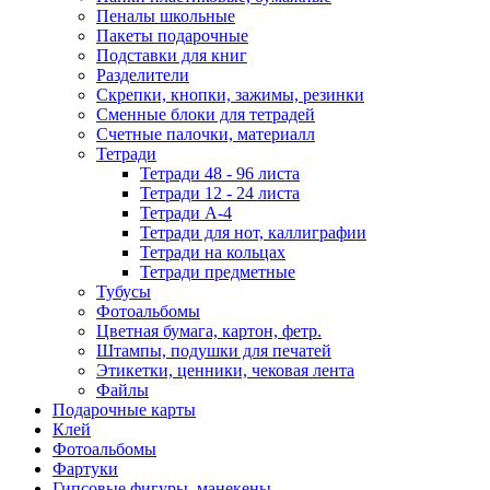
Пеналы школьные
Пакеты подарочные
Подставки для книг
Разделители
Скрепки, кнопки, зажимы, резинки
Сменные блоки для тетрадей
Счетные палочки, материалл
Тетради
Тетради 48 - 96 листа
Тетради 12 - 24 листа
Тетради А-4
Тетради для нот, каллиграфии
Тетради на кольцах
Тетради предметные
Тубусы
Фотоальбомы
Цветная бумага, картон, фетр.
Штампы, подушки для печатей
Этикетки, ценники, чековая лента
Файлы
Подарочные карты
Клей
Фотоальбомы
Фартуки
Гипсовые фигуры, манекены