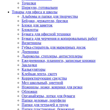
Точилки
Циркули, готовальни
Товары для офиса и школы
Альбомы и папки для творчества
Бейджи, держатели, брелки
Блоки для заметок
Блокноты
Бумага для офисной техники
Бумага для черчения и копировальных работ
Визитницы
Губка-стиратель для маркерных досок
Дневники
Дыроколы, степлеры, антистеплеры
Ежедневники, планинги, записные книжки
Закладки
Калькуляторы
Клейкая лента, скотч
Корректирующие средства
Мел школьный, цветной
Ножницы, ножи, коврики для резки
Обложки
Органайзеры, лотки для бумаги
Папки деловые, портфели
Папки для тетрадей и труда
Папки пластиковые, бумажные