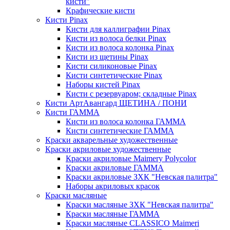
кисти"
Крафические кисти
Кисти Pinax
Кисти для каллиграфии Pinax
Кисти из волоса белки Pinax
Кисти из волоса колонка Pinax
Кисти из щетины Pinax
Кисти силиконовые Pinax
Кисти синтетические Pinax
Наборы кистей Pinax
Кисти с резервуаром; складные Pinax
Кисти АртАвангард ЩЕТИНА / ПОНИ
Кисти ГАММА
Кисти из волоса колонка ГАММА
Кисти синтетические ГАММА
Краски акварельные художественные
Краски акриловые художественные
Краски акриловые Maimery Polycolor
Краски акриловые ГАММА
Краски акриловые ЗХК "Невская палитра"
Наборы акриловых красок
Краски масляные
Краски масляные ЗХК "Невская палитра"
Краски масляные ГАММА
Краски масляные CLASSICO Maimeri