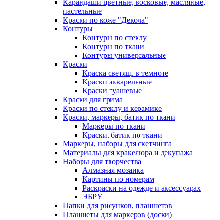
Карандаши цветные, восковые, масляные,
пастельные
Краски по коже "Декола"
Контуры
Контуры по стеклу
Контуры по ткани
Контуры универсальные
Краски
Краска светящ. в темноте
Краски акварельные
Краски гуашевые
Краски для грима
Краски по стеклу и керамике
Краски, маркеры, батик по ткани
Маркеры по ткани
Краски, батик по ткани
Маркеры, наборы для скетчинга
Материалы для кракелюра и декупажа
Наборы для творчества
Алмазная мозаика
Картины по номерам
Раскраски на одежде и аксессуарах
ЭБРУ
Папки для рисунков, планшетов
Планшеты для маркеров (доски)