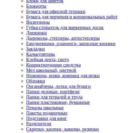
Блоки для заметок
Блокноты
Бумага для офисной техники
Бумага для черчения и копировальных работ
Визитницы
Губка-стиратель для маркерных досок
Дневники
Дыроколы, степлеры, антистеплеры
Ежедневники, планинги, записные книжки
Закладки
Калькуляторы
Клейкая лента, скотч
Корректирующие средства
Мел школьный, цветной
Ножницы, ножи, коврики для резки
Обложки
Органайзеры, лотки для бумаги
Папки деловые, портфели
Папки для тетрадей и труда
Папки пластиковые, бумажные
Пеналы школьные
Пакеты подарочные
Подставки для книг
Разделители
Скрепки, кнопки, зажимы, резинки