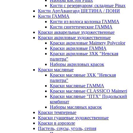
Наборы кистей Pinax
Кисти с резервуаром; складные Pinax
Кисти АртАвангард ЩЕТИНА / ПОНИ
Кисти ГАММА
Кисти из волоса колонка ГАММА
Кисти синтетические ГАММА
Краски акварельные художественные
Краски акриловые художественные
Краски акриловые Maimery Polycolor
Краски акриловые ГАММА
Краски акриловые ЗХК "Невская
палитра"
Наборы акриловых красок
Краски масляные
Краски масляные ЗХК "Невская
палитра"
Краски масляные ГАММА
Краски масляные CLASSICO Maimeri
Краски масляные "ПТХ" Подольский
комбинат
Наборы масляных красок
Краски темперные
Краски гуашевые художественные
Краски в аэрозоле
Пастель, соусы, уголь, сепия