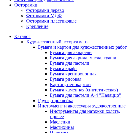
Фоторамки
Фоторамки дерево
Фоторамки МДФ
Фоторамки пластиковые
Крепление
Каталог
Художественный ассортимент
Бумага и картон для художественных работ
Бумага для акварели
Бумага для акрила, масла, гуаши
Бумага для пастели
Бумага крафт
Бумага крепировонная
Бумага рисовая
Картон, пенокартон
Бумага каменная (синтетическая)
Бумага для пастели А-4 "Палаццо"
Грунт, проклейка
Инструмент и аксессуары художественные
Инструменты для натяжки холста,
прочее
Масленки
Мастихины
Палитры