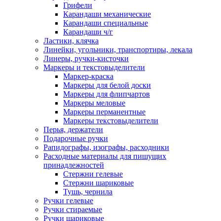
Грифели
Карандаши механические
Карандаши специальные
Карандаши ч/г
Ластики, клячка
Линейки, угольники, транспортиры, лекала
Линеры, ручки-кисточки
Маркеры и текстовыделители
Маркер-краска
Маркеры для белой доски
Маркеры для флипчартов
Маркеры меловые
Маркеры перманентные
Маркеры текстовыделители
Перья, держатели
Подарочные ручки
Рапидографы, изографы, расходники
Расходные материалы для пишущих
принадлежностей
Стержни гелевые
Стержни шариковые
Тушь, чернила
Ручки гелевые
Ручки стираемые
Ручки шариковые