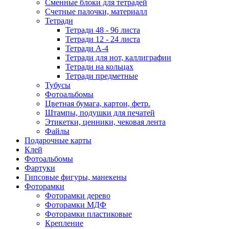
Сменные блоки для тетрадей
Счетные палочки, материалл
Тетради
Тетради 48 - 96 листа
Тетради 12 - 24 листа
Тетради А-4
Тетради для нот, каллиграфии
Тетради на кольцах
Тетради предметные
Тубусы
Фотоальбомы
Цветная бумага, картон, фетр.
Штампы, подушки для печатей
Этикетки, ценники, чековая лента
Файлы
Подарочные карты
Клей
Фотоальбомы
Фартуки
Гипсовые фигуры, манекены
Фоторамки
Фоторамки дерево
Фоторамки МДФ
Фоторамки пластиковые
Крепление