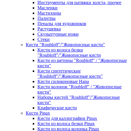
Инструменты для натяжки холста, прочее
Масленки
Мастихины
Палитры
Пеналы для художников
Растушевка
Скульптурные ножи
Стеки
Кисти "Roubloff"/"Живописные кисти"
Кисти из волоса белки
"Roubloff"/"Живописные кисти
Кисти из щетины "Roubloff" / "Живописные
кисти"
Кисти синтетические
"Roubloff"/"Живописные кисти"
Кисти силиконовые Hana
Кисти колонок "Roubloff" / "Живописные
кисти"
Наборы кистей "Roubloff"/"Живописные
кисти"
Крафические кисти
Кисти Pinax
Кисти для каллиграфии Pinax
Кисти из волоса белки Pinax
Кисти из волоса колонка Pinax