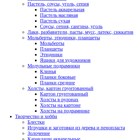
Пастель, соусы, уголь, сепия
Пастель акварельная
Пастель масляная
Пастель сухая
Соусы, сепия, сангина, уголь
Лаки, разбавители, пасты, мусс, латекс, сиккатив
Мольберты, этюдники, планшеты
Мольберты
Планшеты
Этюдники
Ящики для художников
Модульные подрамники
Клинья
Планки боковые
Планки средние
Холсты, картон грунтованный
Картон грунтованный
Холсты в рулонах
Холсты на картоне
Холсты на подрамнике
Творчество и хобби
Блестки
Игрушки и заготовки из дерева и пенопласта
Золочение
Карандаши акварельные