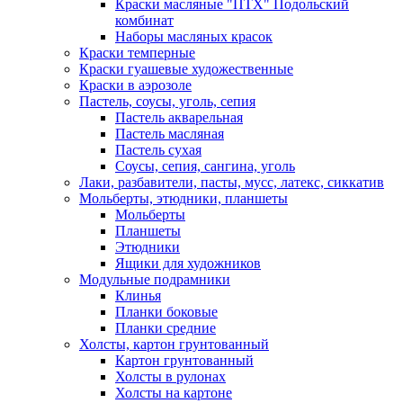
Краски масляные "ПТХ" Подольский
комбинат
Наборы масляных красок
Краски темперные
Краски гуашевые художественные
Краски в аэрозоле
Пастель, соусы, уголь, сепия
Пастель акварельная
Пастель масляная
Пастель сухая
Соусы, сепия, сангина, уголь
Лаки, разбавители, пасты, мусс, латекс, сиккатив
Мольберты, этюдники, планшеты
Мольберты
Планшеты
Этюдники
Ящики для художников
Модульные подрамники
Клинья
Планки боковые
Планки средние
Холсты, картон грунтованный
Картон грунтованный
Холсты в рулонах
Холсты на картоне