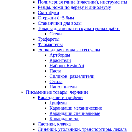
Полимерная глина (пластика), инструменты
Резцы, ножи по дереву и линолеуму
Скетчбуки
Стержни d=5.6мм
Стаканчики для воды
Товары для лепки и скульптурных работ
Стеки
Трафареты
Фломастеры
Эпоксидная смола, аксессуары
Артборды
Красители
Наборы Resin Art
Паста
Силикон, разделители
Смола
Наполнители
Письменные товары, черчение
Карандаши и грифели
Грифели
Карандаши механические
Карандаши специальные
Карандаши ч/г
Ластики, клячка
Линейки, угольники, транспортиры, лекала