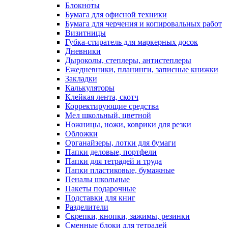
Блокноты
Бумага для офисной техники
Бумага для черчения и копировальных работ
Визитницы
Губка-стиратель для маркерных досок
Дневники
Дыроколы, степлеры, антистеплеры
Ежедневники, планинги, записные книжки
Закладки
Калькуляторы
Клейкая лента, скотч
Корректирующие средства
Мел школьный, цветной
Ножницы, ножи, коврики для резки
Обложки
Органайзеры, лотки для бумаги
Папки деловые, портфели
Папки для тетрадей и труда
Папки пластиковые, бумажные
Пеналы школьные
Пакеты подарочные
Подставки для книг
Разделители
Скрепки, кнопки, зажимы, резинки
Сменные блоки для тетрадей