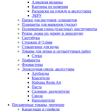
Алмазная мозаика
Картины по номерам
Раскраски на одежде и аксессуарах
ЭБРУ
Папки для рисунков, планшетов
Планшеты для маркеров (доски)
Полимерная глина (пластика), инструменты
Резцы, ножи по дереву и линолеуму
Скетчбуки
Стержни d=5.6мм
Стаканчики для воды
Товары для лепки и скульптурных работ
Стеки
Трафареты
Фломастеры
Эпоксидная смола, аксессуары
Артборды
Красители
Наборы Resin Art
Паста
Силикон, разделители
Смола
Наполнители
Письменные товары, черчение
Карандаши и грифели