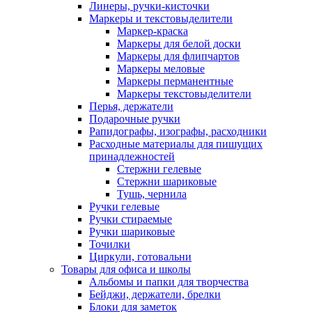
Линеры, ручки-кисточки
Маркеры и текстовыделители
Маркер-краска
Маркеры для белой доски
Маркеры для флипчартов
Маркеры меловые
Маркеры перманентные
Маркеры текстовыделители
Перья, держатели
Подарочные ручки
Рапидографы, изографы, расходники
Расходные материалы для пишущих
принадлежностей
Стержни гелевые
Стержни шариковые
Тушь, чернила
Ручки гелевые
Ручки стираемые
Ручки шариковые
Точилки
Циркули, готовальни
Товары для офиса и школы
Альбомы и папки для творчества
Бейджи, держатели, брелки
Блоки для заметок