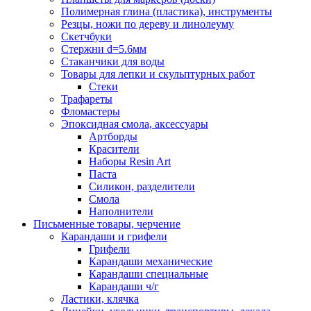
Полимерная глина (пластика), инструменты
Резцы, ножи по дереву и линолеуму
Скетчбуки
Стержни d=5.6мм
Стаканчики для воды
Товары для лепки и скульптурных работ
Стеки
Трафареты
Фломастеры
Эпоксидная смола, аксессуары
Артборды
Красители
Наборы Resin Art
Паста
Силикон, разделители
Смола
Наполнители
Письменные товары, черчение
Карандаши и грифели
Грифели
Карандаши механические
Карандаши специальные
Карандаши ч/г
Ластики, клячка