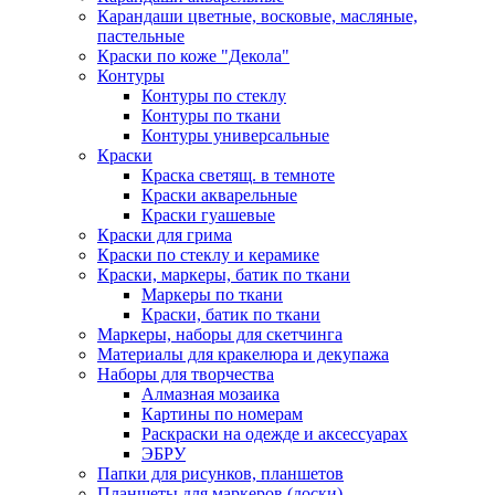
Карандаши цветные, восковые, масляные,
пастельные
Краски по коже "Декола"
Контуры
Контуры по стеклу
Контуры по ткани
Контуры универсальные
Краски
Краска светящ. в темноте
Краски акварельные
Краски гуашевые
Краски для грима
Краски по стеклу и керамике
Краски, маркеры, батик по ткани
Маркеры по ткани
Краски, батик по ткани
Маркеры, наборы для скетчинга
Материалы для кракелюра и декупажа
Наборы для творчества
Алмазная мозаика
Картины по номерам
Раскраски на одежде и аксессуарах
ЭБРУ
Папки для рисунков, планшетов
Планшеты для маркеров (доски)