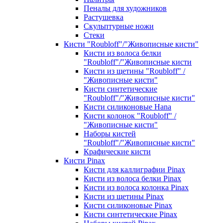
Пеналы для художников
Растушевка
Скульптурные ножи
Стеки
Кисти "Roubloff"/"Живописные кисти"
Кисти из волоса белки
"Roubloff"/"Живописные кисти
Кисти из щетины "Roubloff" /
"Живописные кисти"
Кисти синтетические
"Roubloff"/"Живописные кисти"
Кисти силиконовые Hana
Кисти колонок "Roubloff" /
"Живописные кисти"
Наборы кистей
"Roubloff"/"Живописные кисти"
Крафические кисти
Кисти Pinax
Кисти для каллиграфии Pinax
Кисти из волоса белки Pinax
Кисти из волоса колонка Pinax
Кисти из щетины Pinax
Кисти силиконовые Pinax
Кисти синтетические Pinax