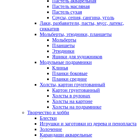
Пастель акварельная
Пастель масляная
Пастель сухая
Соусы, сепия, сангина, уголь
Лаки, разбавители, пасты, мусс, латекс,
сиккатив
Мольберты, этюдники, планшеты
Мольберты
Планшеты
Этюдники
Ящики для художников
Модульные подрамники
Клинья
Планки боковые
Планки средние
Холсты, картон грунтованный
Картон грунтованный
Холсты в рулонах
Холсты на картоне
Холсты на подрамнике
Творчество и хобби
Блестки
Игрушки и заготовки из дерева и пенопласта
Золочение
Карандаши акварельные