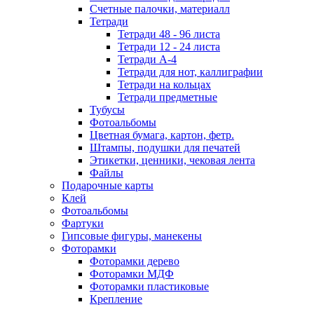
Счетные палочки, материалл
Тетради
Тетради 48 - 96 листа
Тетради 12 - 24 листа
Тетради А-4
Тетради для нот, каллиграфии
Тетради на кольцах
Тетради предметные
Тубусы
Фотоальбомы
Цветная бумага, картон, фетр.
Штампы, подушки для печатей
Этикетки, ценники, чековая лента
Файлы
Подарочные карты
Клей
Фотоальбомы
Фартуки
Гипсовые фигуры, манекены
Фоторамки
Фоторамки дерево
Фоторамки МДФ
Фоторамки пластиковые
Крепление