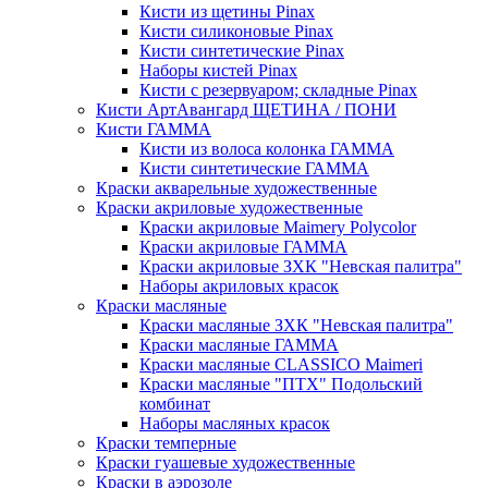
Кисти из щетины Pinax
Кисти силиконовые Pinax
Кисти синтетические Pinax
Наборы кистей Pinax
Кисти с резервуаром; складные Pinax
Кисти АртАвангард ЩЕТИНА / ПОНИ
Кисти ГАММА
Кисти из волоса колонка ГАММА
Кисти синтетические ГАММА
Краски акварельные художественные
Краски акриловые художественные
Краски акриловые Maimery Polycolor
Краски акриловые ГАММА
Краски акриловые ЗХК "Невская палитра"
Наборы акриловых красок
Краски масляные
Краски масляные ЗХК "Невская палитра"
Краски масляные ГАММА
Краски масляные CLASSICO Maimeri
Краски масляные "ПТХ" Подольский
комбинат
Наборы масляных красок
Краски темперные
Краски гуашевые художественные
Краски в аэрозоле