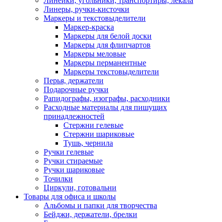
Линейки, угольники, транспортиры, лекала
Линеры, ручки-кисточки
Маркеры и текстовыделители
Маркер-краска
Маркеры для белой доски
Маркеры для флипчартов
Маркеры меловые
Маркеры перманентные
Маркеры текстовыделители
Перья, держатели
Подарочные ручки
Рапидографы, изографы, расходники
Расходные материалы для пишущих
принадлежностей
Стержни гелевые
Стержни шариковые
Тушь, чернила
Ручки гелевые
Ручки стираемые
Ручки шариковые
Точилки
Циркули, готовальни
Товары для офиса и школы
Альбомы и папки для творчества
Бейджи, держатели, брелки