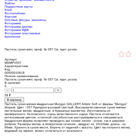
Файлы
Подарочные карты
Клей
Фотоальбомы
Фартуки
Гипсовые фигуры, манекены
Фоторамки
Фоторамки дерево
Фоторамки МДФ
Фоторамки пластиковые
Крепление
Пастель сухая мягк. проф. № 057 Св. пурп .розов.
Артикул:
MGMPV057
Характеристики
Код
00000010618
Полное наименование
Пастель сухая мягк. проф. № 057 Св. пурп .розов.
В наличии:
5
-
+
59
₽
В корзину
Пастель сухая мягкая квадратная Mungyo GALLERY Artists' Soft от фирмы "Mungyo"
(Корея). Цвет - 057 Пурпурно-розовый светлый. Высококачественные сухие мягкие
пастельные мелки, квадратные, в бумажных манжетах. Изготовлены из
проверенного, безопасного, очень качественного сырья. Пастель отличается
интенсивным цветом, отличной способностью растушёвываться и смешиваться.
Квадратная форма позволяет проводить как тонкие линии - углом, так и широкие -
ребром. Размеры мелка: в поперечном сечении - квадрат ок. 10х10мм, длина - ок.
66мм. Хранить в сухом месте. Беречь от падений с высоты. Цвет пастельного мелка,
видимый на экране, может отличаться от реального.