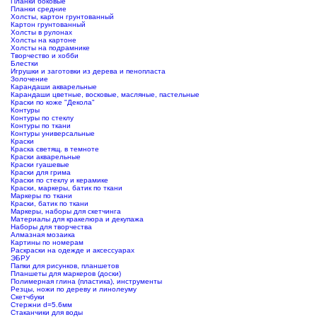
Планки боковые
Планки средние
Холсты, картон грунтованный
Картон грунтованный
Холсты в рулонах
Холсты на картоне
Холсты на подрамнике
Творчество и хобби
Блестки
Игрушки и заготовки из дерева и пенопласта
Золочение
Карандаши акварельные
Карандаши цветные, восковые, масляные, пастельные
Краски по коже "Декола"
Контуры
Контуры по стеклу
Контуры по ткани
Контуры универсальные
Краски
Краска светящ. в темноте
Краски акварельные
Краски гуашевые
Краски для грима
Краски по стеклу и керамике
Краски, маркеры, батик по ткани
Маркеры по ткани
Краски, батик по ткани
Маркеры, наборы для скетчинга
Материалы для кракелюра и декупажа
Наборы для творчества
Алмазная мозаика
Картины по номерам
Раскраски на одежде и аксессуарах
ЭБРУ
Папки для рисунков, планшетов
Планшеты для маркеров (доски)
Полимерная глина (пластика), инструменты
Резцы, ножи по дереву и линолеуму
Скетчбуки
Стержни d=5.6мм
Стаканчики для воды