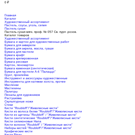
0
₽
Главная
Каталог
Художественный ассортимент
Пастель, соусы, уголь, сепия
Пастель сухая
Пастель сухая мягк. проф. № 057 Св. пурп .розов.
Каталог товаров
Художественный ассортимент
Бумага и картон для художественных работ
Бумага для акварели
Бумага для акрила, масла, гуаши
Бумага для пастели
Бумага крафт
Бумага крепировонная
Бумага рисовая
Картон, пенокартон
Бумага каменная (синтетическая)
Бумага для пастели А-4 "Палаццо"
Грунт, проклейка
Инструмент и аксессуары художественные
Инструменты для натяжки холста, прочее
Масленки
Мастихины
Палитры
Пеналы для художников
Растушевка
Скульптурные ножи
Стеки
Кисти "Roubloff"/"Живописные кисти"
Кисти из волоса белки "Roubloff"/"Живописные кисти
Кисти из щетины "Roubloff" / "Живописные кисти"
Кисти синтетические "Roubloff"/"Живописные кисти"
Кисти силиконовые Hana
Кисти колонок "Roubloff" / "Живописные кисти"
Наборы кистей "Roubloff"/"Живописные кисти"
Крафические кисти
Кисти Pinax