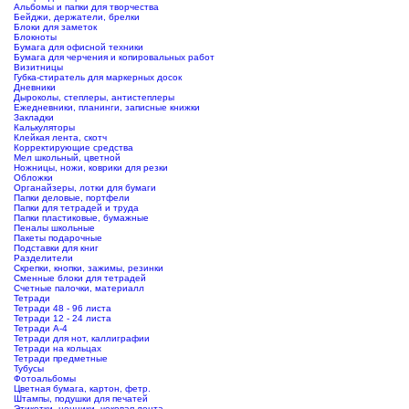
Альбомы и папки для творчества
Бейджи, держатели, брелки
Блоки для заметок
Блокноты
Бумага для офисной техники
Бумага для черчения и копировальных работ
Визитницы
Губка-стиратель для маркерных досок
Дневники
Дыроколы, степлеры, антистеплеры
Ежедневники, планинги, записные книжки
Закладки
Калькуляторы
Клейкая лента, скотч
Корректирующие средства
Мел школьный, цветной
Ножницы, ножи, коврики для резки
Обложки
Органайзеры, лотки для бумаги
Папки деловые, портфели
Папки для тетрадей и труда
Папки пластиковые, бумажные
Пеналы школьные
Пакеты подарочные
Подставки для книг
Разделители
Скрепки, кнопки, зажимы, резинки
Сменные блоки для тетрадей
Счетные палочки, материалл
Тетради
Тетради 48 - 96 листа
Тетради 12 - 24 листа
Тетради А-4
Тетради для нот, каллиграфии
Тетради на кольцах
Тетради предметные
Тубусы
Фотоальбомы
Цветная бумага, картон, фетр.
Штампы, подушки для печатей
Этикетки, ценники, чековая лента