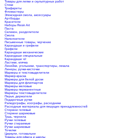
Товары для лепки и скульптурных работ
Стеки
Трафареты
Фломастеры
Эпоксидная смола, аксессуары
Артборды
Красители
Наборы Resin Art
Паста
Силикон, разделители
Смола
Наполнители
Письменные товары, черчение
Карандаши и грифели
Грифели
Карандаши механические
Карандаши специальные
Карандаши ч/г
Ластики, клячка
Линейки, угольники, транспортиры, лекала
Линеры, ручки-кисточки
Маркеры и текстовыделители
Маркер-краска
Маркеры для белой доски
Маркеры для флипчартов
Маркеры меловые
Маркеры перманентные
Маркеры текстовыделители
Перья, держатели
Подарочные ручки
Рапидографы, изографы, расходники
Расходные материалы для пишущих принадлежностей
Стержни гелевые
Стержни шариковые
Тушь, чернила
Ручки гелевые
Ручки стираемые
Ручки шариковые
Точилки
Циркули, готовальни
Товары для офиса и школы