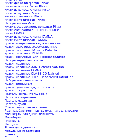
Кисти для каллиграфии Pinax
Кисти из волоса белки Pinax
Кисти из волоса колонка Pinax
Кисти из щетины Pinax
Кисти силиконовые Pinax
Кисти синтетические Pinax
Наборы кистей Pinax
Кисти с резервуаром; складные Pinax
Кисти АртАвангард ЩЕТИНА / ПОНИ
Кисти ГАММА
Кисти из волоса колонка ГАММА
Кисти синтетические ГАММА
Краски акварельные художественные
Краски акриловые художественные
Краски акриловые Maimery Polycolor
Краски акриловые ГАММА
Краски акриловые ЗХК "Невская палитра"
Наборы акриловых красок
Краски масляные
Краски масляные ЗХК "Невская палитра"
Краски масляные ГАММА
Краски масляные CLASSICO Maimeri
Краски масляные "ПТХ" Подольский комбинат
Наборы масляных красок
Краски темперные
Краски гуашевые художественные
Краски в аэрозоле
Пастель, соусы, уголь, сепия
Пастель акварельная
Пастель масляная
Пастель сухая
Соусы, сепия, сангина, уголь
Лаки, разбавители, пасты, мусс, латекс, сиккатив
Мольберты, этюдники, планшеты
Мольберты
Планшеты
Этюдники
Ящики для художников
Модульные подрамники
Клинья