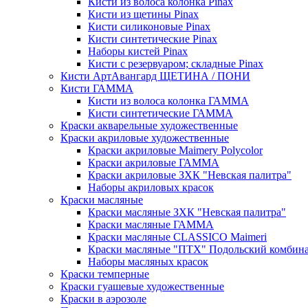
Кисти из волоса колонка Pinax
Кисти из щетины Pinax
Кисти силиконовые Pinax
Кисти синтетические Pinax
Наборы кистей Pinax
Кисти с резервуаром; складные Pinax
Кисти АртАвангард ЩЕТИНА / ПОНИ
Кисти ГАММА
Кисти из волоса колонка ГАММА
Кисти синтетические ГАММА
Краски акварельные художественные
Краски акриловые художественные
Краски акриловые Maimery Polycolor
Краски акриловые ГАММА
Краски акриловые ЗХК "Невская палитра"
Наборы акриловых красок
Краски масляные
Краски масляные ЗХК "Невская палитра"
Краски масляные ГАММА
Краски масляные CLASSICO Maimeri
Краски масляные "ПТХ" Подольский комбин
Наборы масляных красок
Краски темперные
Краски гуашевые художественные
Краски в аэрозоле