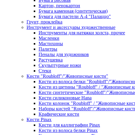
Бумага рисовая
Картон, пенокартон
Бумага каменная (синтетическая)
Бумага для пастели А-4 "Палаццо"
Грунт, проклейка
Инструмент и аксессуары художественные
Инструменты для натяжки холста, прочее
Масленки
Мастихины
Палитры
Пеналы для художников
Растушевка
Скульптурные ножи
Стеки
Кисти "Roubloff"/"Живописные кисти"
Кисти из волоса белки "Roubloff"/"Живописн
Кисти из щетины "Roubloff" / "Живописные к
Кисти синтетические "Roubloff"/"Живописны
Кисти силиконовые Hana
Кисти колонок "Roubloff" / "Живописные кис
Наборы кистей "Roubloff"/"Живописные кист
Крафические кисти
Кисти Pinax
Кисти для каллиграфии Pinax
Кисти из волоса белки Pinax