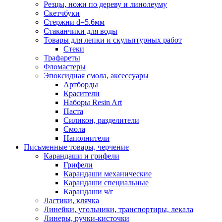
Резцы, ножи по дереву и линолеуму
Скетчбуки
Стержни d=5.6мм
Стаканчики для воды
Товары для лепки и скульптурных работ
Стеки
Трафареты
Фломастеры
Эпоксидная смола, аксессуары
Артборды
Красители
Наборы Resin Art
Паста
Силикон, разделители
Смола
Наполнители
Письменные товары, черчение
Карандаши и грифели
Грифели
Карандаши механические
Карандаши специальные
Карандаши ч/г
Ластики, клячка
Линейки, угольники, транспортиры, лекала
Линеры, ручки-кисточки