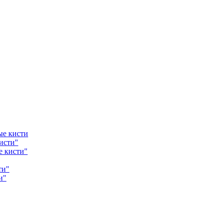
ые кисти
исти"
е кисти"
ти"
и"