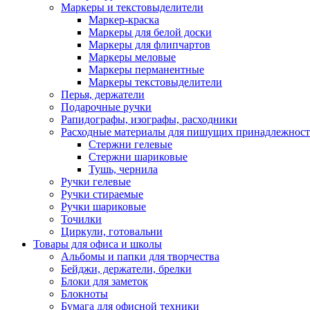
Маркеры и текстовыделители
Маркер-краска
Маркеры для белой доски
Маркеры для флипчартов
Маркеры меловые
Маркеры перманентные
Маркеры текстовыделители
Перья, держатели
Подарочные ручки
Рапидографы, изографы, расходники
Расходные материалы для пишущих принадлежност
Стержни гелевые
Стержни шариковые
Тушь, чернила
Ручки гелевые
Ручки стираемые
Ручки шариковые
Точилки
Циркули, готовальни
Товары для офиса и школы
Альбомы и папки для творчества
Бейджи, держатели, брелки
Блоки для заметок
Блокноты
Бумага для офисной техники