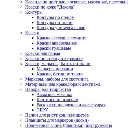
Карандаши цветные, восковые, масляные, пастельн
Краски по коже "Декола"
Контуры
Контуры по стеклу
Контуры по ткани
Контуры универсальные
Краски
Краска светящ. в темноте
Краски акварельные
Краски гуашевые
Краски для грима
Краски по стеклу и керамике
Краски, маркеры, батик по ткани
Маркеры по ткани
Краски, батик по ткани
Маркеры, наборы для скетчинга
Материалы для кракелюра и декупажа
Наборы для творчества
Алмазная мозаика
Картины по номерам
Раскраски на одежде и аксессуарах
ЭБРУ
Папки для рисунков, планшетов
Планшеты для маркеров (доски)
Полимерная глина (пластика), инструменты