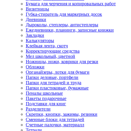
Бумага для черчения и копировальных работ
Визитницы
Губка-стиратель для маркерных досок
Дневники
Дыроколы, степлеры, антистеплеры
Ежедневники, планинги, записные книжки
Закладки
Калькуляторы
Клейкая лента, скотч
Корректирующие средства
Мел школьный, цветной
Ножницы, ножи, коврики для резки
Обложки
Органайзеры, лотки для бумаги
Папки деловые, портфели
Папки для тетрадей и труда
Папки пластиковые, бумажные
Пеналы школьные
Пакеты подарочные
Подставки для книг
Разделители
Скрепки, кнопки, зажимы, резинки
Сменные блоки для тетрадей
Счетные палочки, материалл
Тетради