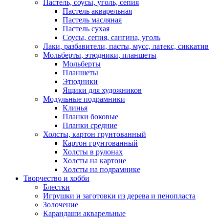
Пастель, соусы, уголь, сепия
Пастель акварельная
Пастель масляная
Пастель сухая
Соусы, сепия, сангина, уголь
Лаки, разбавители, пасты, мусс, латекс, сиккатив
Мольберты, этюдники, планшеты
Мольберты
Планшеты
Этюдники
Ящики для художников
Модульные подрамники
Клинья
Планки боковые
Планки средние
Холсты, картон грунтованный
Картон грунтованный
Холсты в рулонах
Холсты на картоне
Холсты на подрамнике
Творчество и хобби
Блестки
Игрушки и заготовки из дерева и пенопласта
Золочение
Карандаши акварельные