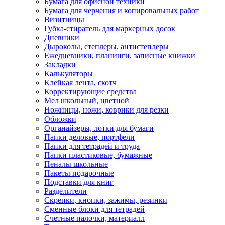
Бумага для офисной техники
Бумага для черчения и копировальных работ
Визитницы
Губка-стиратель для маркерных досок
Дневники
Дыроколы, степлеры, антистеплеры
Ежедневники, планинги, записные книжки
Закладки
Калькуляторы
Клейкая лента, скотч
Корректирующие средства
Мел школьный, цветной
Ножницы, ножи, коврики для резки
Обложки
Органайзеры, лотки для бумаги
Папки деловые, портфели
Папки для тетрадей и труда
Папки пластиковые, бумажные
Пеналы школьные
Пакеты подарочные
Подставки для книг
Разделители
Скрепки, кнопки, зажимы, резинки
Сменные блоки для тетрадей
Счетные палочки, материалл