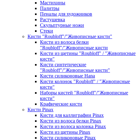
Мастихины
Палитры
Пеналы для художников
Растушевка
Скульптурные ножи
Стеки
Кисти "Roubloff"/"Живописные кисти"
Кисти из волоса белки
"Roubloff"/"Живописные кисти
Кисти из щетины "Roubloff" / "Живописные
кисти"
Кисти синтетические
"Roubloff"/"Живописные кисти"
Кисти силиконовые Hana
Кисти колонок "Roubloff" / "Живописные
кисти"
Наборы кистей "Roubloff"/"Живописные
кисти"
Крафические кисти
Кисти Pinax
Кисти для каллиграфии Pinax
Кисти из волоса белки Pinax
Кисти из волоса колонка Pinax
Кисти из щетины Pinax
Кисти силиконовые Pinax