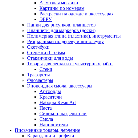
Алмазная мозаика
Картины по номерам
Раскраски на одежде и аксессуарах
ЭБРУ
Папки для рисунков, планшетов
Планшеты для маркеров (доски)
Полимерная глина (пластика), инструменты
Резцы, ножи по дереву и линолеуму
Скетчбуки
Стержни d=5.6мм
Стаканчики для воды
Товары для лепки и скульптурных работ
Стеки
Трафареты
Фломастеры
Эпоксидная смола, аксессуары
Артборды
Красители
Наборы Resin Art
Паста
Силикон, разделители
Смола
Наполнители
Письменные товары, черчение
Карандаши и грифели