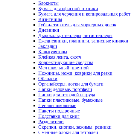
Блокноты
Бумага для офисной техники
Бумага для черчения и копировальных работ
Визитницы
Губка-стиратель для маркерных досок
Дневники
Дыроколы, степлеры, антистеплеры
Ежедневники, планинги, записные книжки
Закладки
Калькуляторы
Клейкая лента, скотч
Корректирующие средства
Мел школьный, цветной
Ножницы, ножи, коврики для резки
Обложки
Органайзеры, лотки для бумаги
Папки деловые, портфели
Папки для тетрадей и труда
Папки пластиковые, бумажные
Пеналы школьные
Пакеты подарочные
Подставки для книг
Разделители
Скрепки, кнопки, зажимы, резинки
Сменные блоки для тетрадей