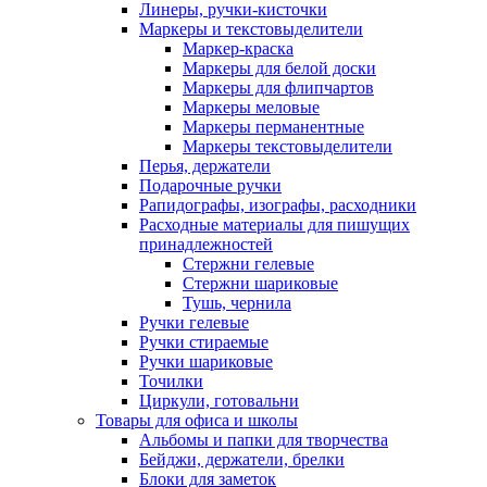
Линеры, ручки-кисточки
Маркеры и текстовыделители
Маркер-краска
Маркеры для белой доски
Маркеры для флипчартов
Маркеры меловые
Маркеры перманентные
Маркеры текстовыделители
Перья, держатели
Подарочные ручки
Рапидографы, изографы, расходники
Расходные материалы для пишущих
принадлежностей
Стержни гелевые
Стержни шариковые
Тушь, чернила
Ручки гелевые
Ручки стираемые
Ручки шариковые
Точилки
Циркули, готовальни
Товары для офиса и школы
Альбомы и папки для творчества
Бейджи, держатели, брелки
Блоки для заметок