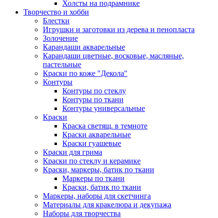
Холсты на подрамнике
Творчество и хобби
Блестки
Игрушки и заготовки из дерева и пенопласта
Золочение
Карандаши акварельные
Карандаши цветные, восковые, масляные,
пастельные
Краски по коже "Декола"
Контуры
Контуры по стеклу
Контуры по ткани
Контуры универсальные
Краски
Краска светящ. в темноте
Краски акварельные
Краски гуашевые
Краски для грима
Краски по стеклу и керамике
Краски, маркеры, батик по ткани
Маркеры по ткани
Краски, батик по ткани
Маркеры, наборы для скетчинга
Материалы для кракелюра и декупажа
Наборы для творчества