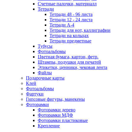
Счетные палочки, материалл
Тетради
Тетради 48 - 96 листа
Тетради 12 - 24 листа
Тетради А-4
Тетради для нот, каллиграфии
Тетради на кольцах
Тетради предметные
Тубусы
Фотоальбомы
Цветная бумага, картон, фетр.
Штампы, подушки для печатей
Этикетки, ценники, чековая лента
Файлы
Подарочные карты
Клей
Фотоальбомы
Фартуки
Гипсовые фигуры, манекены
Фоторамки
Фоторамки дерево
Фоторамки МДФ
Фоторамки пластиковые
Крепление