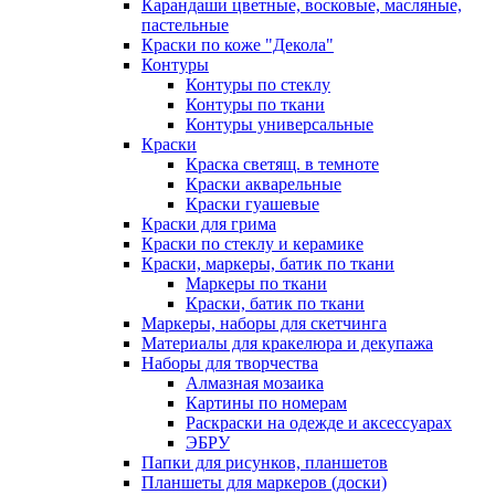
Карандаши цветные, восковые, масляные,
пастельные
Краски по коже "Декола"
Контуры
Контуры по стеклу
Контуры по ткани
Контуры универсальные
Краски
Краска светящ. в темноте
Краски акварельные
Краски гуашевые
Краски для грима
Краски по стеклу и керамике
Краски, маркеры, батик по ткани
Маркеры по ткани
Краски, батик по ткани
Маркеры, наборы для скетчинга
Материалы для кракелюра и декупажа
Наборы для творчества
Алмазная мозаика
Картины по номерам
Раскраски на одежде и аксессуарах
ЭБРУ
Папки для рисунков, планшетов
Планшеты для маркеров (доски)