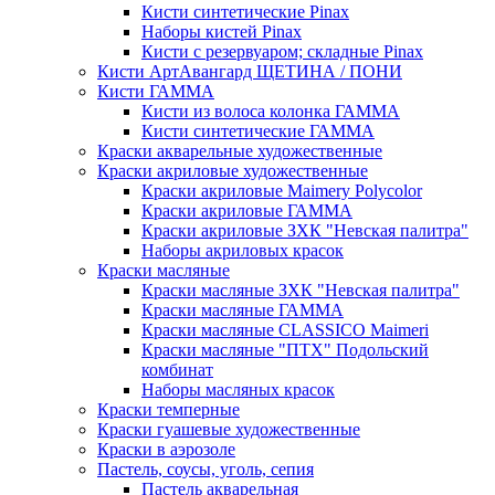
Кисти синтетические Pinax
Наборы кистей Pinax
Кисти с резервуаром; складные Pinax
Кисти АртАвангард ЩЕТИНА / ПОНИ
Кисти ГАММА
Кисти из волоса колонка ГАММА
Кисти синтетические ГАММА
Краски акварельные художественные
Краски акриловые художественные
Краски акриловые Maimery Polycolor
Краски акриловые ГАММА
Краски акриловые ЗХК "Невская палитра"
Наборы акриловых красок
Краски масляные
Краски масляные ЗХК "Невская палитра"
Краски масляные ГАММА
Краски масляные CLASSICO Maimeri
Краски масляные "ПТХ" Подольский
комбинат
Наборы масляных красок
Краски темперные
Краски гуашевые художественные
Краски в аэрозоле
Пастель, соусы, уголь, сепия
Пастель акварельная