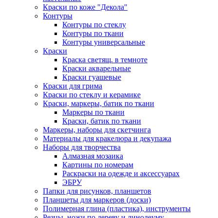
Краски по коже "Декола"
Контуры
Контуры по стеклу
Контуры по ткани
Контуры универсальные
Краски
Краска светящ. в темноте
Краски акварельные
Краски гуашевые
Краски для грима
Краски по стеклу и керамике
Краски, маркеры, батик по ткани
Маркеры по ткани
Краски, батик по ткани
Маркеры, наборы для скетчинга
Материалы для кракелюра и декупажа
Наборы для творчества
Алмазная мозаика
Картины по номерам
Раскраски на одежде и аксессуарах
ЭБРУ
Папки для рисунков, планшетов
Планшеты для маркеров (доски)
Полимерная глина (пластика), инструменты
Резцы, ножи по дереву и линолеуму