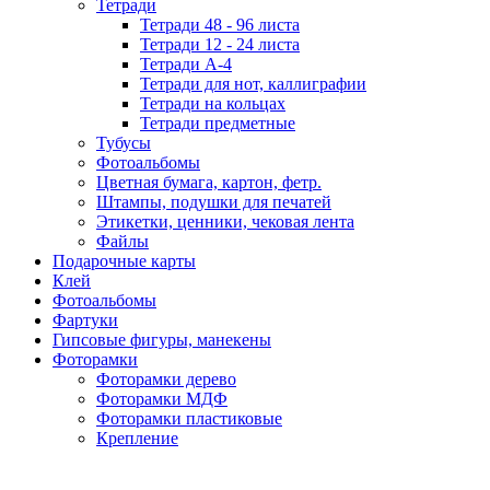
Тетради
Тетради 48 - 96 листа
Тетради 12 - 24 листа
Тетради А-4
Тетради для нот, каллиграфии
Тетради на кольцах
Тетради предметные
Тубусы
Фотоальбомы
Цветная бумага, картон, фетр.
Штампы, подушки для печатей
Этикетки, ценники, чековая лента
Файлы
Подарочные карты
Клей
Фотоальбомы
Фартуки
Гипсовые фигуры, манекены
Фоторамки
Фоторамки дерево
Фоторамки МДФ
Фоторамки пластиковые
Крепление