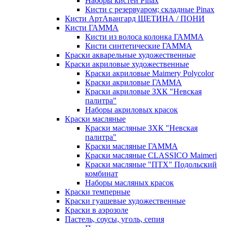
Наборы кистей Pinax
Кисти с резервуаром; складные Pinax
Кисти АртАвангард ЩЕТИНА / ПОНИ
Кисти ГАММА
Кисти из волоса колонка ГАММА
Кисти синтетические ГАММА
Краски акварельные художественные
Краски акриловые художественные
Краски акриловые Maimery Polycolor
Краски акриловые ГАММА
Краски акриловые ЗХК "Невская
палитра"
Наборы акриловых красок
Краски масляные
Краски масляные ЗХК "Невская
палитра"
Краски масляные ГАММА
Краски масляные CLASSICO Maimeri
Краски масляные "ПТХ" Подольский
комбинат
Наборы масляных красок
Краски темперные
Краски гуашевые художественные
Краски в аэрозоле
Пастель, соусы, уголь, сепия