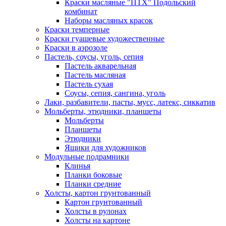
Краски масляные "ПТХ" Подольский
комбинат
Наборы масляных красок
Краски темперные
Краски гуашевые художественные
Краски в аэрозоле
Пастель, соусы, уголь, сепия
Пастель акварельная
Пастель масляная
Пастель сухая
Соусы, сепия, сангина, уголь
Лаки, разбавители, пасты, мусс, латекс, сиккатив
Мольберты, этюдники, планшеты
Мольберты
Планшеты
Этюдники
Ящики для художников
Модульные подрамники
Клинья
Планки боковые
Планки средние
Холсты, картон грунтованный
Картон грунтованный
Холсты в рулонах
Холсты на картоне