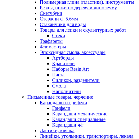
Полимерная глина (пластика), инструменты
Резцы, ножи по дереву и линолеуму
Скетчбуки
Стержни d=5.6мм
Стаканчики для воды
Товары для лепки и скульптурных работ
Стеки
Трафареты
Фломастеры
Эпоксидная смола, аксессуары
Артборды
Красители
Наборы Resin Art
Паста
Силикон, разделители
Смола
Наполнители
Письменные товары, черчение
Карандаши и грифели
Грифели
Карандаши механические
Карандаши специальные
Карандаши ч/г
Ластики, клячка
Линейки, угольники, транспортиры, лекала