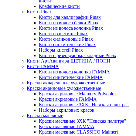
кисти"
Крафические кисти
Кисти Pinax
Кисти для каллиграфии Pinax
Кисти из волоса белки Pinax
Кисти из волоса колонка Pinax
Кисти из щетины Pinax
Кисти силиконовые Pinax
Кисти синтетические Pinax
Наборы кистей Pinax
Кисти с резервуаром; складные Pinax
Кисти АртАвангард ЩЕТИНА / ПОНИ
Кисти ГАММА
Кисти из волоса колонка ГАММА
Кисти синтетические ГАММА
Краски акварельные художественные
Краски акриловые художественные
Краски акриловые Maimery Polycolor
Краски акриловые ГАММА
Краски акриловые ЗХК "Невская палитра"
Наборы акриловых красок
Краски масляные
Краски масляные ЗХК "Невская палитра"
Краски масляные ГАММА
Краски масляные CLASSICO Maimeri