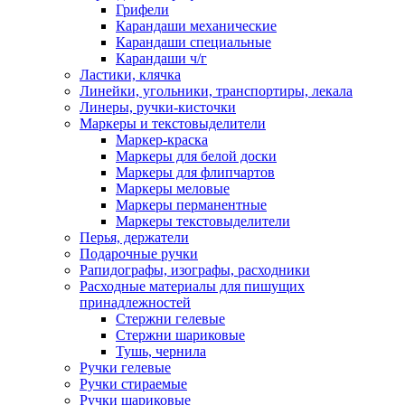
Грифели
Карандаши механические
Карандаши специальные
Карандаши ч/г
Ластики, клячка
Линейки, угольники, транспортиры, лекала
Линеры, ручки-кисточки
Маркеры и текстовыделители
Маркер-краска
Маркеры для белой доски
Маркеры для флипчартов
Маркеры меловые
Маркеры перманентные
Маркеры текстовыделители
Перья, держатели
Подарочные ручки
Рапидографы, изографы, расходники
Расходные материалы для пишущих
принадлежностей
Стержни гелевые
Стержни шариковые
Тушь, чернила
Ручки гелевые
Ручки стираемые
Ручки шариковые