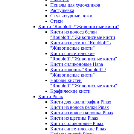
Пеналы для художников
Растушевка
Скульптурные ножи
Стеки
Кисти "Roubloff"/"Живописные кисти"
Кисти из волоса белки
"Roubloff"/"Живописные кисти
Кисти из щетины "Roubloff" /
"Живописные кисти"
Кисти синтетические
"Roubloff"/"Живописные кисти"
Кисти силиконовые Hana
Кисти колонок "Roubloff" /
"Живописные кисти"
Наборы кистей
"Roubloff"/"Живописные кисти"
Крафические кисти
Кисти Pinax
Кисти для каллиграфии Pinax
Кисти из волоса белки Pinax
Кисти из волоса колонка Pinax
Кисти из щетины Pinax
Кисти силиконовые Pinax
Кисти синтетические Pinax