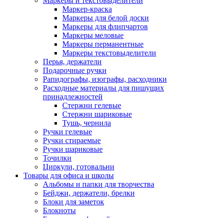
Маркеры и текстовыделители
Маркер-краска
Маркеры для белой доски
Маркеры для флипчартов
Маркеры меловые
Маркеры перманентные
Маркеры текстовыделители
Перья, держатели
Подарочные ручки
Рапидографы, изографы, расходники
Расходные материалы для пишущих
принадлежностей
Стержни гелевые
Стержни шариковые
Тушь, чернила
Ручки гелевые
Ручки стираемые
Ручки шариковые
Точилки
Циркули, готовальни
Товары для офиса и школы
Альбомы и папки для творчества
Бейджи, держатели, брелки
Блоки для заметок
Блокноты