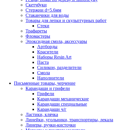
Скетчбуки
Стержни d=5.6мм
Стаканчики для воды
Товары для лепки и скульптурных работ
Стеки
Трафареты
Фломастеры
Эпоксидная смола, аксессуары
Артборды
Красители
Наборы Resin Art
Паста
Силикон, разделители
Смола
Наполнители
Письменные товары, черчение
Карандаши и грифели
Грифели
Карандаши механические
Карандаши специальные
Карандаши ч/г
Ластики, клячка
Линейки, угольники, транспортиры, лекала
Линеры, ручки-кисточки