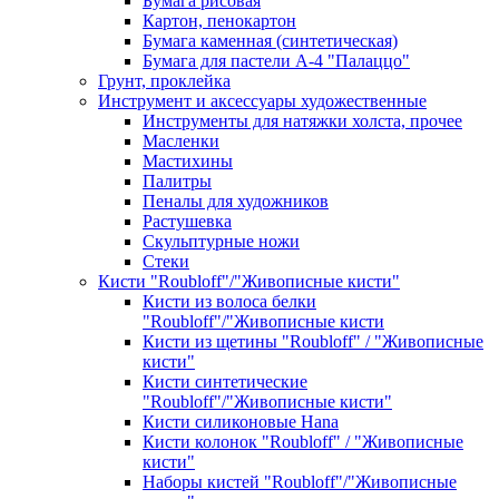
Бумага рисовая
Картон, пенокартон
Бумага каменная (синтетическая)
Бумага для пастели А-4 "Палаццо"
Грунт, проклейка
Инструмент и аксессуары художественные
Инструменты для натяжки холста, прочее
Масленки
Мастихины
Палитры
Пеналы для художников
Растушевка
Скульптурные ножи
Стеки
Кисти "Roubloff"/"Живописные кисти"
Кисти из волоса белки
"Roubloff"/"Живописные кисти
Кисти из щетины "Roubloff" / "Живописные
кисти"
Кисти синтетические
"Roubloff"/"Живописные кисти"
Кисти силиконовые Hana
Кисти колонок "Roubloff" / "Живописные
кисти"
Наборы кистей "Roubloff"/"Живописные