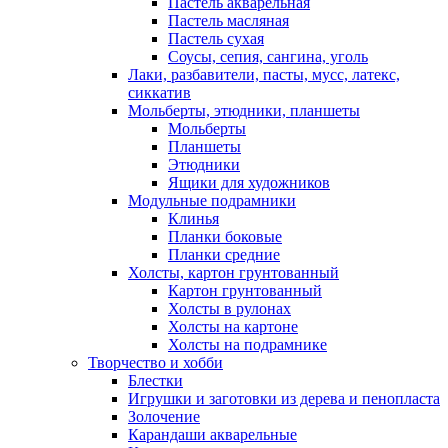
Пастель акварельная
Пастель масляная
Пастель сухая
Соусы, сепия, сангина, уголь
Лаки, разбавители, пасты, мусс, латекс,
сиккатив
Мольберты, этюдники, планшеты
Мольберты
Планшеты
Этюдники
Ящики для художников
Модульные подрамники
Клинья
Планки боковые
Планки средние
Холсты, картон грунтованный
Картон грунтованный
Холсты в рулонах
Холсты на картоне
Холсты на подрамнике
Творчество и хобби
Блестки
Игрушки и заготовки из дерева и пенопласта
Золочение
Карандаши акварельные