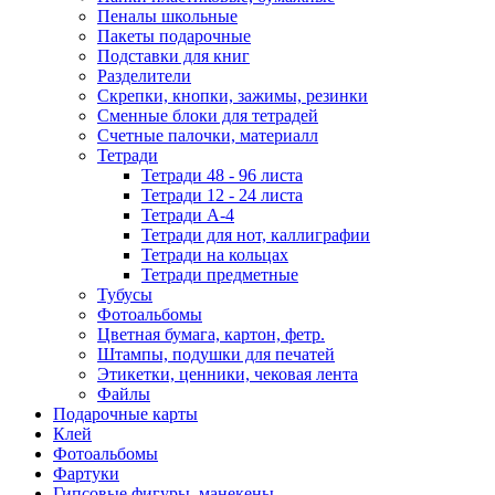
Пеналы школьные
Пакеты подарочные
Подставки для книг
Разделители
Скрепки, кнопки, зажимы, резинки
Сменные блоки для тетрадей
Счетные палочки, материалл
Тетради
Тетради 48 - 96 листа
Тетради 12 - 24 листа
Тетради А-4
Тетради для нот, каллиграфии
Тетради на кольцах
Тетради предметные
Тубусы
Фотоальбомы
Цветная бумага, картон, фетр.
Штампы, подушки для печатей
Этикетки, ценники, чековая лента
Файлы
Подарочные карты
Клей
Фотоальбомы
Фартуки
Гипсовые фигуры, манекены