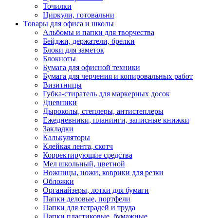
Точилки
Циркули, готовальни
Товары для офиса и школы
Альбомы и папки для творчества
Бейджи, держатели, брелки
Блоки для заметок
Блокноты
Бумага для офисной техники
Бумага для черчения и копировальных работ
Визитницы
Губка-стиратель для маркерных досок
Дневники
Дыроколы, степлеры, антистеплеры
Ежедневники, планинги, записные книжки
Закладки
Калькуляторы
Клейкая лента, скотч
Корректирующие средства
Мел школьный, цветной
Ножницы, ножи, коврики для резки
Обложки
Органайзеры, лотки для бумаги
Папки деловые, портфели
Папки для тетрадей и труда
Папки пластиковые, бумажные