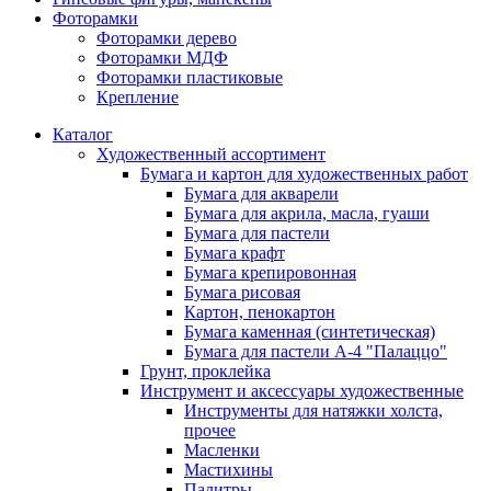
Фоторамки
Фоторамки дерево
Фоторамки МДФ
Фоторамки пластиковые
Крепление
Каталог
Художественный ассортимент
Бумага и картон для художественных работ
Бумага для акварели
Бумага для акрила, масла, гуаши
Бумага для пастели
Бумага крафт
Бумага крепировонная
Бумага рисовая
Картон, пенокартон
Бумага каменная (синтетическая)
Бумага для пастели А-4 "Палаццо"
Грунт, проклейка
Инструмент и аксессуары художественные
Инструменты для натяжки холста,
прочее
Масленки
Мастихины
Палитры