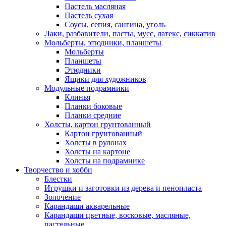
Пастель масляная
Пастель сухая
Соусы, сепия, сангина, уголь
Лаки, разбавители, пасты, мусс, латекс, сиккатив
Мольберты, этюдники, планшеты
Мольберты
Планшеты
Этюдники
Ящики для художников
Модульные подрамники
Клинья
Планки боковые
Планки средние
Холсты, картон грунтованный
Картон грунтованный
Холсты в рулонах
Холсты на картоне
Холсты на подрамнике
Творчество и хобби
Блестки
Игрушки и заготовки из дерева и пенопласта
Золочение
Карандаши акварельные
Карандаши цветные, восковые, масляные,
пастельные