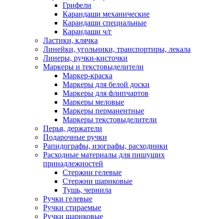
Грифели
Карандаши механические
Карандаши специальные
Карандаши ч/г
Ластики, клячка
Линейки, угольники, транспортиры, лекала
Линеры, ручки-кисточки
Маркеры и текстовыделители
Маркер-краска
Маркеры для белой доски
Маркеры для флипчартов
Маркеры меловые
Маркеры перманентные
Маркеры текстовыделители
Перья, держатели
Подарочные ручки
Рапидографы, изографы, расходники
Расходные материалы для пишущих
принадлежностей
Стержни гелевые
Стержни шариковые
Тушь, чернила
Ручки гелевые
Ручки стираемые
Ручки шариковые