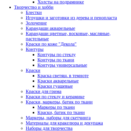
Холсты на подрамнике
Творчество и хобби
Блестки
Игрушки и заготовки из дерева и пенопласта
Золочение
Карандаши акварельные
Карандаши цветные, восковые, масляные,
пастельные
Краски по коже "Декола"
Контуры
Контуры по стеклу
Контуры по ткани
Контуры универсальные
Краски
Краска светящ. в темноте
Краски акварельные
Краски гуашевые
Краски для грима
Краски по стеклу и керамике
Краски, маркеры, батик по ткани
Маркеры по ткани
Краски, батик по ткани
Маркеры, наборы для скетчинга
Материалы для кракелюра и декупажа
Наборы для творчества