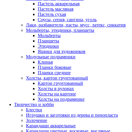
Пастель акварельная
Пастель масляная
Пастель сухая
Соусы, сепия, сангина, уголь
Лаки, разбавители, пасты, мусс, латекс, сиккатив
Мольберты, этюдники, планшеты
Мольберты
Планшеты
Этюдники
Ящики для художников
Модульные подрамники
Клинья
Планки боковые
Планки средние
Холсты, картон грунтованный
Картон грунтованный
Холсты в рулонах
Холсты на картоне
Холсты на подрамнике
Творчество и хобби
Блестки
Игрушки и заготовки из дерева и пенопласта
Золочение
Карандаши акварельные
Карандаши цветные, восковые, масляные,