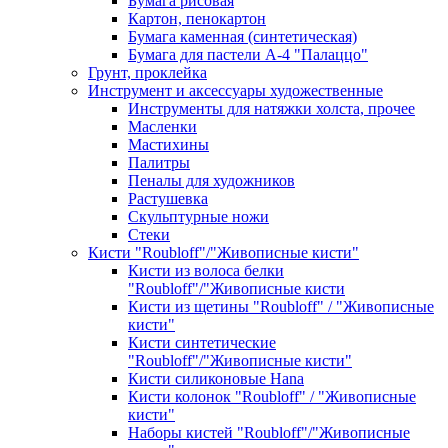
Бумага рисовая
Картон, пенокартон
Бумага каменная (синтетическая)
Бумага для пастели А-4 "Палаццо"
Грунт, проклейка
Инструмент и аксессуары художественные
Инструменты для натяжки холста, прочее
Масленки
Мастихины
Палитры
Пеналы для художников
Растушевка
Скульптурные ножи
Стеки
Кисти "Roubloff"/"Живописные кисти"
Кисти из волоса белки
"Roubloff"/"Живописные кисти
Кисти из щетины "Roubloff" / "Живописные
кисти"
Кисти синтетические
"Roubloff"/"Живописные кисти"
Кисти силиконовые Hana
Кисти колонок "Roubloff" / "Живописные
кисти"
Наборы кистей "Roubloff"/"Живописные