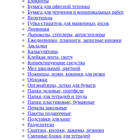
Блокноты
Бумага для офисной техники
Бумага для черчения и копировальных работ
Визитницы
Губка-стиратель для маркерных досок
Дневники
Дыроколы, степлеры, антистеплеры
Ежедневники, планинги, записные книжки
Закладки
Калькуляторы
Клейкая лента, скотч
Корректирующие средства
Мел школьный, цветной
Ножницы, ножи, коврики для резки
Обложки
Органайзеры, лотки для бумаги
Папки деловые, портфели
Папки для тетрадей и труда
Папки пластиковые, бумажные
Пеналы школьные
Пакеты подарочные
Подставки для книг
Разделители
Скрепки, кнопки, зажимы, резинки
Сменные блоки для тетрадей