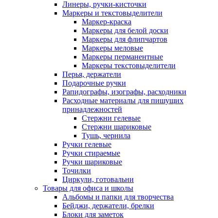
Линеры, ручки-кисточки
Маркеры и текстовыделители
Маркер-краска
Маркеры для белой доски
Маркеры для флипчартов
Маркеры меловые
Маркеры перманентные
Маркеры текстовыделители
Перья, держатели
Подарочные ручки
Рапидографы, изографы, расходники
Расходные материалы для пишущих
принадлежностей
Стержни гелевые
Стержни шариковые
Тушь, чернила
Ручки гелевые
Ручки стираемые
Ручки шариковые
Точилки
Циркули, готовальни
Товары для офиса и школы
Альбомы и папки для творчества
Бейджи, держатели, брелки
Блоки для заметок