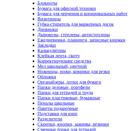
Блокноты
Бумага для офисной техники
Бумага для черчения и копировальных работ
Визитницы
Губка-стиратель для маркерных досок
Дневники
Дыроколы, степлеры, антистеплеры
Ежедневники, планинги, записные книжки
Закладки
Калькуляторы
Клейкая лента, скотч
Корректирующие средства
Мел школьный, цветной
Ножницы, ножи, коврики для резки
Обложки
Органайзеры, лотки для бумаги
Папки деловые, портфели
Папки для тетрадей и труда
Папки пластиковые, бумажные
Пеналы школьные
Пакеты подарочные
Подставки для книг
Разделители
Скрепки, кнопки, зажимы, резинки
Сменные блоки для тетрадей