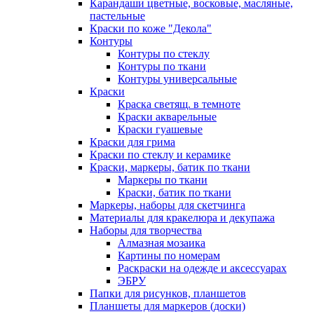
Карандаши цветные, восковые, масляные,
пастельные
Краски по коже "Декола"
Контуры
Контуры по стеклу
Контуры по ткани
Контуры универсальные
Краски
Краска светящ. в темноте
Краски акварельные
Краски гуашевые
Краски для грима
Краски по стеклу и керамике
Краски, маркеры, батик по ткани
Маркеры по ткани
Краски, батик по ткани
Маркеры, наборы для скетчинга
Материалы для кракелюра и декупажа
Наборы для творчества
Алмазная мозаика
Картины по номерам
Раскраски на одежде и аксессуарах
ЭБРУ
Папки для рисунков, планшетов
Планшеты для маркеров (доски)