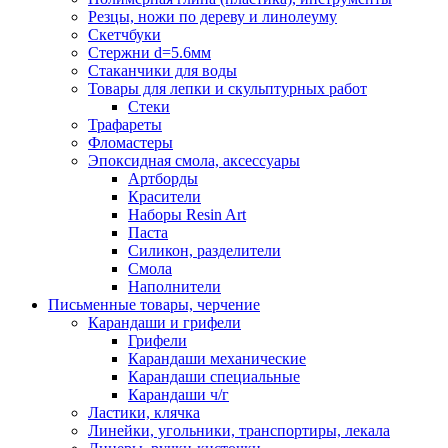
Резцы, ножи по дереву и линолеуму
Скетчбуки
Стержни d=5.6мм
Стаканчики для воды
Товары для лепки и скульптурных работ
Стеки
Трафареты
Фломастеры
Эпоксидная смола, аксессуары
Артборды
Красители
Наборы Resin Art
Паста
Силикон, разделители
Смола
Наполнители
Письменные товары, черчение
Карандаши и грифели
Грифели
Карандаши механические
Карандаши специальные
Карандаши ч/г
Ластики, клячка
Линейки, угольники, транспортиры, лекала