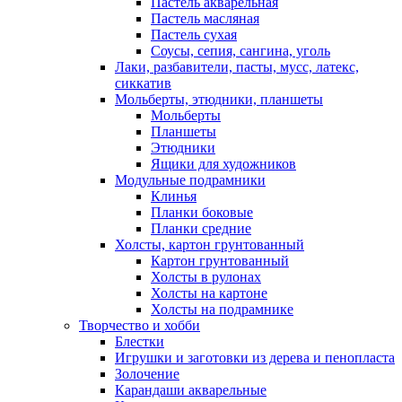
Пастель акварельная
Пастель масляная
Пастель сухая
Соусы, сепия, сангина, уголь
Лаки, разбавители, пасты, мусс, латекс,
сиккатив
Мольберты, этюдники, планшеты
Мольберты
Планшеты
Этюдники
Ящики для художников
Модульные подрамники
Клинья
Планки боковые
Планки средние
Холсты, картон грунтованный
Картон грунтованный
Холсты в рулонах
Холсты на картоне
Холсты на подрамнике
Творчество и хобби
Блестки
Игрушки и заготовки из дерева и пенопласта
Золочение
Карандаши акварельные