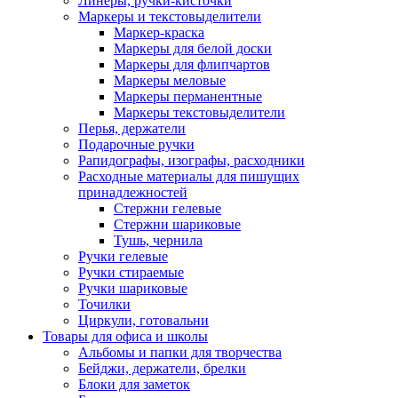
Линеры, ручки-кисточки
Маркеры и текстовыделители
Маркер-краска
Маркеры для белой доски
Маркеры для флипчартов
Маркеры меловые
Маркеры перманентные
Маркеры текстовыделители
Перья, держатели
Подарочные ручки
Рапидографы, изографы, расходники
Расходные материалы для пишущих
принадлежностей
Стержни гелевые
Стержни шариковые
Тушь, чернила
Ручки гелевые
Ручки стираемые
Ручки шариковые
Точилки
Циркули, готовальни
Товары для офиса и школы
Альбомы и папки для творчества
Бейджи, держатели, брелки
Блоки для заметок