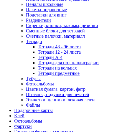
Пеналы школьные
Пакеты подарочные
Подставки для книг
Разделители
Скрепки, кнопки, зажимы, резинки
Сменные блоки для тетрадей
Счетные палочки, материалл
Тетради
Тетради 48 - 96 листа
Тетради 12 - 24 листа
Тетради А-4
Тетради для нот, каллиграфии
Тетради на кольцах
Тетради предметные
Тубусы
Фотоальбомы
Цветная бумага, картон, фетр.
Штампы, подушки для печатей
Этикетки, ценники, чековая лента
Файлы
Подарочные карты
Клей
Фотоальбомы
Фартуки
Гипсовые фигуры, манекены