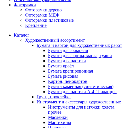
Фоторамки
Фоторамки дерево
Фоторамки МДФ
Фоторамки пластиковые
Крепление
Каталог
Художественный ассортимент
Бумага и картон для художественных работ
Бумага для акварели
Бумага для акрила, масла, гуаши
Бумага для пастели
Бумага крафт
Бумага крепировонная
Бумага рисовая
Картон, пенокартон
Бумага каменная (синтетическая)
Бумага для пастели А-4 "Палаццо"
Грунт, проклейка
Инструмент и аксессуары художественные
Инструменты для натяжки холста,
прочее
Масленки
Мастихины
Палитры