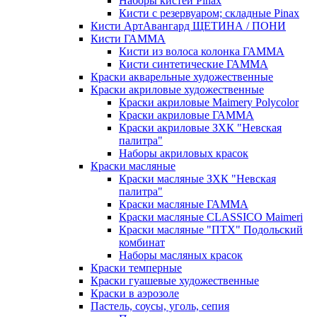
Наборы кистей Pinax
Кисти с резервуаром; складные Pinax
Кисти АртАвангард ЩЕТИНА / ПОНИ
Кисти ГАММА
Кисти из волоса колонка ГАММА
Кисти синтетические ГАММА
Краски акварельные художественные
Краски акриловые художественные
Краски акриловые Maimery Polycolor
Краски акриловые ГАММА
Краски акриловые ЗХК "Невская
палитра"
Наборы акриловых красок
Краски масляные
Краски масляные ЗХК "Невская
палитра"
Краски масляные ГАММА
Краски масляные CLASSICO Maimeri
Краски масляные "ПТХ" Подольский
комбинат
Наборы масляных красок
Краски темперные
Краски гуашевые художественные
Краски в аэрозоле
Пастель, соусы, уголь, сепия