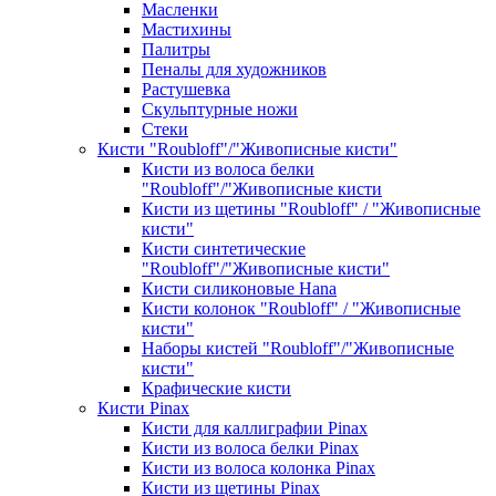
Масленки
Мастихины
Палитры
Пеналы для художников
Растушевка
Скульптурные ножи
Стеки
Кисти "Roubloff"/"Живописные кисти"
Кисти из волоса белки
"Roubloff"/"Живописные кисти
Кисти из щетины "Roubloff" / "Живописные
кисти"
Кисти синтетические
"Roubloff"/"Живописные кисти"
Кисти силиконовые Hana
Кисти колонок "Roubloff" / "Живописные
кисти"
Наборы кистей "Roubloff"/"Живописные
кисти"
Крафические кисти
Кисти Pinax
Кисти для каллиграфии Pinax
Кисти из волоса белки Pinax
Кисти из волоса колонка Pinax
Кисти из щетины Pinax