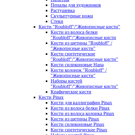
Пеналы для художников
Растушевка
Скульптурные ножи
Стеки
Кисти "Roubloff"/"Живописные кисти"
Кисти из волоса белки
"Roubloff"/"Живописные кисти
Кисти из щетины "Roubloff" /
"Живописные кисти"
Кисти синтетические
"Roubloff"/"Живописные кисти"
Кисти силиконовые Hana
Кисти колонок "Roubloff" /
"Живописные кисти"
Наборы кистей
"Roubloff"/"Живописные кисти"
Крафические кисти
Кисти Pinax
Кисти для каллиграфии Pinax
Кисти из волоса белки Pinax
Кисти из волоса колонка Pinax
Кисти из щетины Pinax
Кисти силиконовые Pinax
Кисти синтетические Pinax