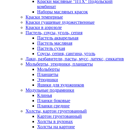
Краски масляные "ПТХ" Подольский
комбинат
Наборы масляных красок
Краски темперные
Краски гуашевые художественные
Краски в аэрозоле
Пастель, соусы, уголь, сепия
Пастель акварельная
Пастель масляная
Пастель сухая
Соусы, сепия, сангина, уголь
Лаки, разбавители, пасты, мусс, латекс, сиккатив
Мольберты, этюдники, планшеты
Мольберты
Планшеты
Этюдники
Ящики для художников
Модульные подрамники
Клинья
Планки боковые
Планки средние
Холсты, картон грунтованный
Картон грунтованный
Холсты в рулонах
Холсты на картоне