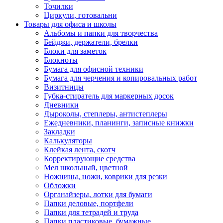
Точилки
Циркули, готовальни
Товары для офиса и школы
Альбомы и папки для творчества
Бейджи, держатели, брелки
Блоки для заметок
Блокноты
Бумага для офисной техники
Бумага для черчения и копировальных работ
Визитницы
Губка-стиратель для маркерных досок
Дневники
Дыроколы, степлеры, антистеплеры
Ежедневники, планинги, записные книжки
Закладки
Калькуляторы
Клейкая лента, скотч
Корректирующие средства
Мел школьный, цветной
Ножницы, ножи, коврики для резки
Обложки
Органайзеры, лотки для бумаги
Папки деловые, портфели
Папки для тетрадей и труда
Папки пластиковые, бумажные