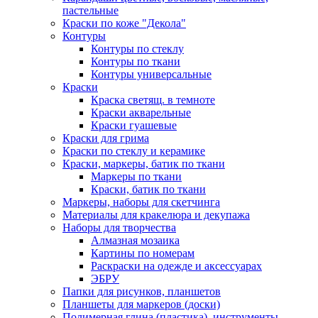
пастельные
Краски по коже "Декола"
Контуры
Контуры по стеклу
Контуры по ткани
Контуры универсальные
Краски
Краска светящ. в темноте
Краски акварельные
Краски гуашевые
Краски для грима
Краски по стеклу и керамике
Краски, маркеры, батик по ткани
Маркеры по ткани
Краски, батик по ткани
Маркеры, наборы для скетчинга
Материалы для кракелюра и декупажа
Наборы для творчества
Алмазная мозаика
Картины по номерам
Раскраски на одежде и аксессуарах
ЭБРУ
Папки для рисунков, планшетов
Планшеты для маркеров (доски)
Полимерная глина (пластика), инструменты