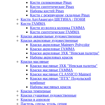
Кисти силиконовые Pinax
Кисти синтетические Pinax
Наборы кистей Pinax
Кисти с резервуаром; складные Pinax
Кисти АртАвангард ЩЕТИНА / ПОНИ
Кисти ГАММА
Кисти из волоса колонка ГАММА
Кисти синтетические ГАММА
Краски акварельные художественные
Краски акриловые художественные
Краски акриловые Maimery Polycolor
Краски акриловые ГАММА
Краски акриловые ЗХК "Невская палитра"
Наборы акриловых красок
Краски масляные
Краски масляные ЗХК "Невская палитра"
Краски масляные ГАММА
Краски масляные CLASSICO Maimeri
Краски масляные "ПТХ" Подольский
комбинат
Наборы масляных красок
Краски темперные
Краски гуашевые художественные
Краски в аэрозоле
Пастель, соусы, уголь, сепия