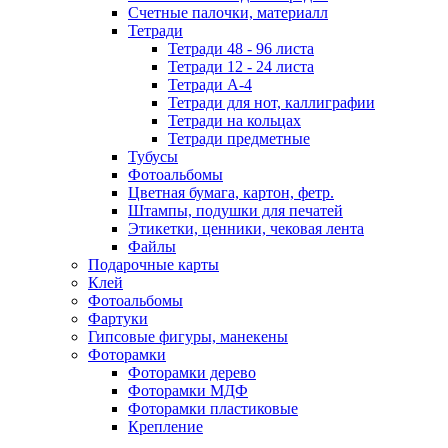
Счетные палочки, материалл
Тетради
Тетради 48 - 96 листа
Тетради 12 - 24 листа
Тетради А-4
Тетради для нот, каллиграфии
Тетради на кольцах
Тетради предметные
Тубусы
Фотоальбомы
Цветная бумага, картон, фетр.
Штампы, подушки для печатей
Этикетки, ценники, чековая лента
Файлы
Подарочные карты
Клей
Фотоальбомы
Фартуки
Гипсовые фигуры, манекены
Фоторамки
Фоторамки дерево
Фоторамки МДФ
Фоторамки пластиковые
Крепление