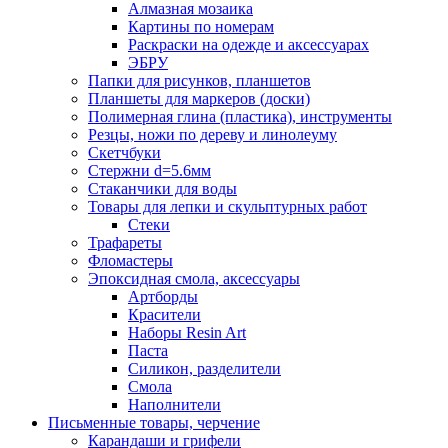
Алмазная мозаика
Картины по номерам
Раскраски на одежде и аксессуарах
ЭБРУ
Папки для рисунков, планшетов
Планшеты для маркеров (доски)
Полимерная глина (пластика), инструменты
Резцы, ножи по дереву и линолеуму
Скетчбуки
Стержни d=5.6мм
Стаканчики для воды
Товары для лепки и скульптурных работ
Стеки
Трафареты
Фломастеры
Эпоксидная смола, аксессуары
Артборды
Красители
Наборы Resin Art
Паста
Силикон, разделители
Смола
Наполнители
Письменные товары, черчение
Карандаши и грифели