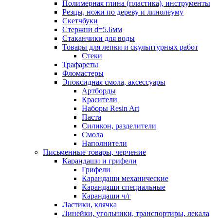
Полимерная глина (пластика), инструменты
Резцы, ножи по дереву и линолеуму
Скетчбуки
Стержни d=5.6мм
Стаканчики для воды
Товары для лепки и скульптурных работ
Стеки
Трафареты
Фломастеры
Эпоксидная смола, аксессуары
Артборды
Красители
Наборы Resin Art
Паста
Силикон, разделители
Смола
Наполнители
Письменные товары, черчение
Карандаши и грифели
Грифели
Карандаши механические
Карандаши специальные
Карандаши ч/г
Ластики, клячка
Линейки, угольники, транспортиры, лекала