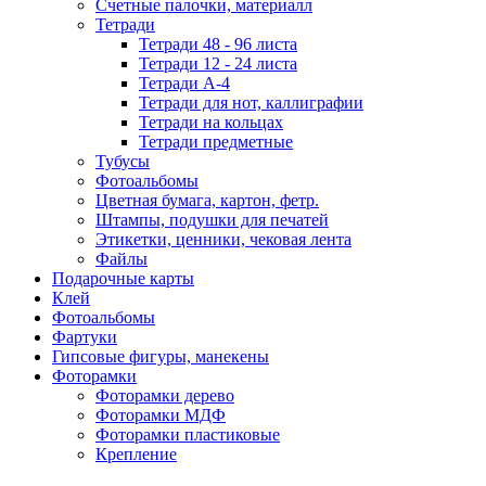
Счетные палочки, материалл
Тетради
Тетради 48 - 96 листа
Тетради 12 - 24 листа
Тетради А-4
Тетради для нот, каллиграфии
Тетради на кольцах
Тетради предметные
Тубусы
Фотоальбомы
Цветная бумага, картон, фетр.
Штампы, подушки для печатей
Этикетки, ценники, чековая лента
Файлы
Подарочные карты
Клей
Фотоальбомы
Фартуки
Гипсовые фигуры, манекены
Фоторамки
Фоторамки дерево
Фоторамки МДФ
Фоторамки пластиковые
Крепление