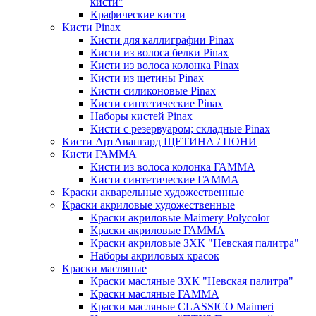
кисти"
Крафические кисти
Кисти Pinax
Кисти для каллиграфии Pinax
Кисти из волоса белки Pinax
Кисти из волоса колонка Pinax
Кисти из щетины Pinax
Кисти силиконовые Pinax
Кисти синтетические Pinax
Наборы кистей Pinax
Кисти с резервуаром; складные Pinax
Кисти АртАвангард ЩЕТИНА / ПОНИ
Кисти ГАММА
Кисти из волоса колонка ГАММА
Кисти синтетические ГАММА
Краски акварельные художественные
Краски акриловые художественные
Краски акриловые Maimery Polycolor
Краски акриловые ГАММА
Краски акриловые ЗХК "Невская палитра"
Наборы акриловых красок
Краски масляные
Краски масляные ЗХК "Невская палитра"
Краски масляные ГАММА
Краски масляные CLASSICO Maimeri