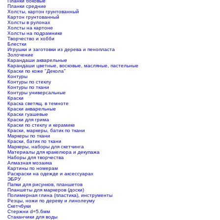
Планки боковые
Планки средние
Холсты, картон грунтованный
Картон грунтованный
Холсты в рулонах
Холсты на картоне
Холсты на подрамнике
Творчество и хобби
Блестки
Игрушки и заготовки из дерева и пенопласта
Золочение
Карандаши акварельные
Карандаши цветные, восковые, масляные, пастельные
Краски по коже "Декола"
Контуры
Контуры по стеклу
Контуры по ткани
Контуры универсальные
Краски
Краска светящ. в темноте
Краски акварельные
Краски гуашевые
Краски для грима
Краски по стеклу и керамике
Краски, маркеры, батик по ткани
Маркеры по ткани
Краски, батик по ткани
Маркеры, наборы для скетчинга
Материалы для кракелюра и декупажа
Наборы для творчества
Алмазная мозаика
Картины по номерам
Раскраски на одежде и аксессуарах
ЭБРУ
Папки для рисунков, планшетов
Планшеты для маркеров (доски)
Полимерная глина (пластика), инструменты
Резцы, ножи по дереву и линолеуму
Скетчбуки
Стержни d=5.6мм
Стаканчики для воды