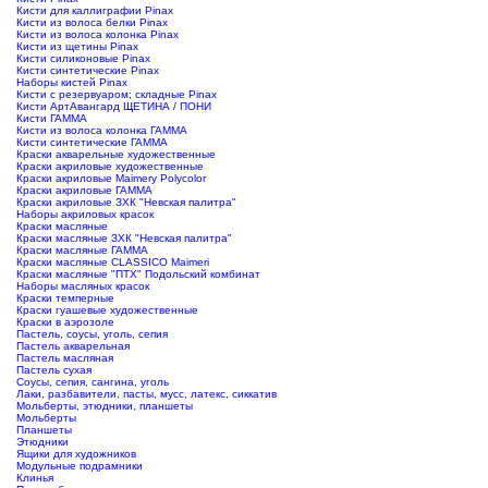
Кисти для каллиграфии Pinax
Кисти из волоса белки Pinax
Кисти из волоса колонка Pinax
Кисти из щетины Pinax
Кисти силиконовые Pinax
Кисти синтетические Pinax
Наборы кистей Pinax
Кисти с резервуаром; складные Pinax
Кисти АртАвангард ЩЕТИНА / ПОНИ
Кисти ГАММА
Кисти из волоса колонка ГАММА
Кисти синтетические ГАММА
Краски акварельные художественные
Краски акриловые художественные
Краски акриловые Maimery Polycolor
Краски акриловые ГАММА
Краски акриловые ЗХК "Невская палитра"
Наборы акриловых красок
Краски масляные
Краски масляные ЗХК "Невская палитра"
Краски масляные ГАММА
Краски масляные CLASSICO Maimeri
Краски масляные "ПТХ" Подольский комбинат
Наборы масляных красок
Краски темперные
Краски гуашевые художественные
Краски в аэрозоле
Пастель, соусы, уголь, сепия
Пастель акварельная
Пастель масляная
Пастель сухая
Соусы, сепия, сангина, уголь
Лаки, разбавители, пасты, мусс, латекс, сиккатив
Мольберты, этюдники, планшеты
Мольберты
Планшеты
Этюдники
Ящики для художников
Модульные подрамники
Клинья