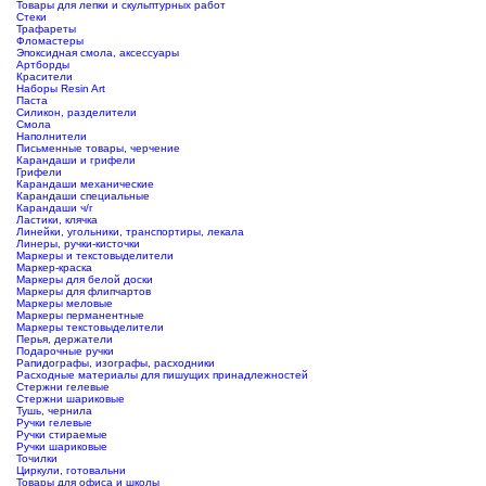
Товары для лепки и скульптурных работ
Стеки
Трафареты
Фломастеры
Эпоксидная смола, аксессуары
Артборды
Красители
Наборы Resin Art
Паста
Силикон, разделители
Смола
Наполнители
Письменные товары, черчение
Карандаши и грифели
Грифели
Карандаши механические
Карандаши специальные
Карандаши ч/г
Ластики, клячка
Линейки, угольники, транспортиры, лекала
Линеры, ручки-кисточки
Маркеры и текстовыделители
Маркер-краска
Маркеры для белой доски
Маркеры для флипчартов
Маркеры меловые
Маркеры перманентные
Маркеры текстовыделители
Перья, держатели
Подарочные ручки
Рапидографы, изографы, расходники
Расходные материалы для пишущих принадлежностей
Стержни гелевые
Стержни шариковые
Тушь, чернила
Ручки гелевые
Ручки стираемые
Ручки шариковые
Точилки
Циркули, готовальни
Товары для офиса и школы