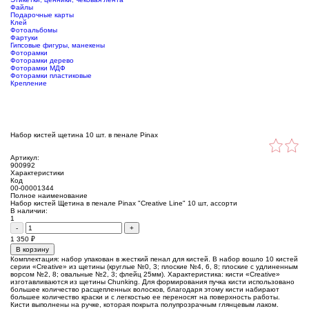
Файлы
Подарочные карты
Клей
Фотоальбомы
Фартуки
Гипсовые фигуры, манекены
Фоторамки
Фоторамки дерево
Фоторамки МДФ
Фоторамки пластиковые
Крепление
Набор кистей щетина 10 шт. в пенале Pinax
Артикул:
900992
Характеристики
Код
00-00001344
Полное наименование
Набор кистей Щетина в пенале Pinax "Creative Line" 10 шт, ассорти
В наличии:
1
-
+
1 350
₽
В корзину
Комплектация: набор упакован в жесткий пенал для кистей. В набор вошло 10 кистей
серии «Creative» из щетины (круглые №0, 3; плоские №4, 6, 8; плоские с удлиненным
ворсом №2, 8; овальные №2, 3; флейц 25мм). Характеристика: кисти «Creative»
изготавливаются из щетины Chunking. Для формирования пучка кисти использовано
большее количество расщепленных волосков, благодаря этому кисти набирают
большее количество краски и с легкостью ее переносят на поверхность работы.
Кисти выполнены на ручке, которая покрыта полупрозрачным глянцевым лаком.