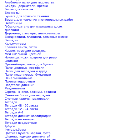
Альбомы и папки для творчества
Бейджи, держатели, брелки
Блоки для заметок
Блокноты
Бумага для офисной техники
Бумага для черчения и копировальных работ
Визитницы
Губка-стиратель для маркерных досок
Дневники
Дыроколы, степлеры, антистеплеры
Ежедневники, планинги, записные книжки
Закладки
Калькуляторы
Клейкая лента, скотч
Корректирующие средства
Мел школьный, цветной
Ножницы, ножи, коврики для резки
Обложки
Органайзеры, лотки для бумаги
Папки деловые, портфели
Папки для тетрадей и труда
Папки пластиковые, бумажные
Пеналы школьные
Пакеты подарочные
Подставки для книг
Разделители
Скрепки, кнопки, зажимы, резинки
Сменные блоки для тетрадей
Счетные палочки, материалл
Тетради
Тетради 48 - 96 листа
Тетради 12 - 24 листа
Тетради А-4
Тетради для нот, каллиграфии
Тетради на кольцах
Тетради предметные
Тубусы
Фотоальбомы
Цветная бумага, картон, фетр.
Штампы, подушки для печатей
Этикетки, ценники, чековая лента