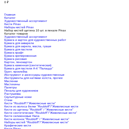
0
₽
Главная
Каталог
Художественный ассортимент
Кисти Pinax
Наборы кистей Pinax
Набор кистей щетина 10 шт. в пенале Pinax
Каталог товаров
Художественный ассортимент
Бумага и картон для художественных работ
Бумага для акварели
Бумага для акрила, масла, гуаши
Бумага для пастели
Бумага крафт
Бумага крепировонная
Бумага рисовая
Картон, пенокартон
Бумага каменная (синтетическая)
Бумага для пастели А-4 "Палаццо"
Грунт, проклейка
Инструмент и аксессуары художественные
Инструменты для натяжки холста, прочее
Масленки
Мастихины
Палитры
Пеналы для художников
Растушевка
Скульптурные ножи
Стеки
Кисти "Roubloff"/"Живописные кисти"
Кисти из волоса белки "Roubloff"/"Живописные кисти
Кисти из щетины "Roubloff" / "Живописные кисти"
Кисти синтетические "Roubloff"/"Живописные кисти"
Кисти силиконовые Hana
Кисти колонок "Roubloff" / "Живописные кисти"
Наборы кистей "Roubloff"/"Живописные кисти"
Крафические кисти
Кисти Pinax