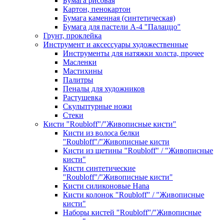
Бумага рисовая
Картон, пенокартон
Бумага каменная (синтетическая)
Бумага для пастели А-4 "Палаццо"
Грунт, проклейка
Инструмент и аксессуары художественные
Инструменты для натяжки холста, прочее
Масленки
Мастихины
Палитры
Пеналы для художников
Растушевка
Скульптурные ножи
Стеки
Кисти "Roubloff"/"Живописные кисти"
Кисти из волоса белки
"Roubloff"/"Живописные кисти
Кисти из щетины "Roubloff" / "Живописные
кисти"
Кисти синтетические
"Roubloff"/"Живописные кисти"
Кисти силиконовые Hana
Кисти колонок "Roubloff" / "Живописные
кисти"
Наборы кистей "Roubloff"/"Живописные