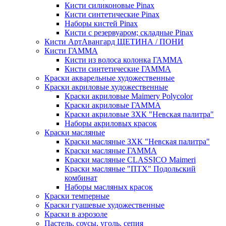
Кисти силиконовые Pinax
Кисти синтетические Pinax
Наборы кистей Pinax
Кисти с резервуаром; складные Pinax
Кисти АртАвангард ЩЕТИНА / ПОНИ
Кисти ГАММА
Кисти из волоса колонка ГАММА
Кисти синтетические ГАММА
Краски акварельные художественные
Краски акриловые художественные
Краски акриловые Maimery Polycolor
Краски акриловые ГАММА
Краски акриловые ЗХК "Невская палитра"
Наборы акриловых красок
Краски масляные
Краски масляные ЗХК "Невская палитра"
Краски масляные ГАММА
Краски масляные CLASSICO Maimeri
Краски масляные "ПТХ" Подольский
комбинат
Наборы масляных красок
Краски темперные
Краски гуашевые художественные
Краски в аэрозоле
Пастель, соусы, уголь, сепия