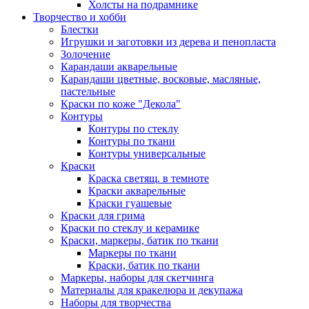
Холсты на подрамнике
Творчество и хобби
Блестки
Игрушки и заготовки из дерева и пенопласта
Золочение
Карандаши акварельные
Карандаши цветные, восковые, масляные,
пастельные
Краски по коже "Декола"
Контуры
Контуры по стеклу
Контуры по ткани
Контуры универсальные
Краски
Краска светящ. в темноте
Краски акварельные
Краски гуашевые
Краски для грима
Краски по стеклу и керамике
Краски, маркеры, батик по ткани
Маркеры по ткани
Краски, батик по ткани
Маркеры, наборы для скетчинга
Материалы для кракелюра и декупажа
Наборы для творчества