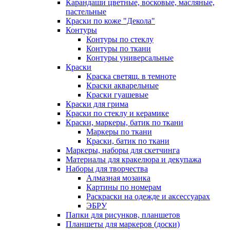
Карандаши цветные, восковые, масляные,
пастельные
Краски по коже "Декола"
Контуры
Контуры по стеклу
Контуры по ткани
Контуры универсальные
Краски
Краска светящ. в темноте
Краски акварельные
Краски гуашевые
Краски для грима
Краски по стеклу и керамике
Краски, маркеры, батик по ткани
Маркеры по ткани
Краски, батик по ткани
Маркеры, наборы для скетчинга
Материалы для кракелюра и декупажа
Наборы для творчества
Алмазная мозаика
Картины по номерам
Раскраски на одежде и аксессуарах
ЭБРУ
Папки для рисунков, планшетов
Планшеты для маркеров (доски)