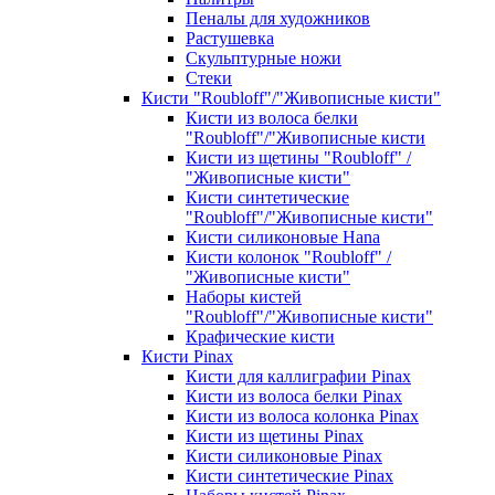
Пеналы для художников
Растушевка
Скульптурные ножи
Стеки
Кисти "Roubloff"/"Живописные кисти"
Кисти из волоса белки
"Roubloff"/"Живописные кисти
Кисти из щетины "Roubloff" /
"Живописные кисти"
Кисти синтетические
"Roubloff"/"Живописные кисти"
Кисти силиконовые Hana
Кисти колонок "Roubloff" /
"Живописные кисти"
Наборы кистей
"Roubloff"/"Живописные кисти"
Крафические кисти
Кисти Pinax
Кисти для каллиграфии Pinax
Кисти из волоса белки Pinax
Кисти из волоса колонка Pinax
Кисти из щетины Pinax
Кисти силиконовые Pinax
Кисти синтетические Pinax