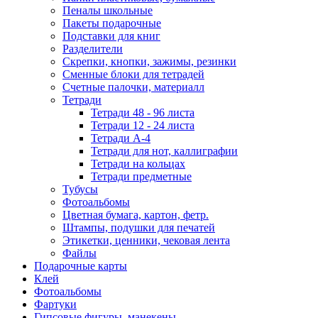
Пеналы школьные
Пакеты подарочные
Подставки для книг
Разделители
Скрепки, кнопки, зажимы, резинки
Сменные блоки для тетрадей
Счетные палочки, материалл
Тетради
Тетради 48 - 96 листа
Тетради 12 - 24 листа
Тетради А-4
Тетради для нот, каллиграфии
Тетради на кольцах
Тетради предметные
Тубусы
Фотоальбомы
Цветная бумага, картон, фетр.
Штампы, подушки для печатей
Этикетки, ценники, чековая лента
Файлы
Подарочные карты
Клей
Фотоальбомы
Фартуки
Гипсовые фигуры, манекены