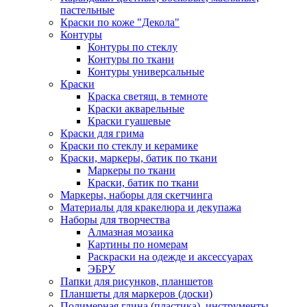
пастельные
Краски по коже "Декола"
Контуры
Контуры по стеклу
Контуры по ткани
Контуры универсальные
Краски
Краска светящ. в темноте
Краски акварельные
Краски гуашевые
Краски для грима
Краски по стеклу и керамике
Краски, маркеры, батик по ткани
Маркеры по ткани
Краски, батик по ткани
Маркеры, наборы для скетчинга
Материалы для кракелюра и декупажа
Наборы для творчества
Алмазная мозаика
Картины по номерам
Раскраски на одежде и аксессуарах
ЭБРУ
Папки для рисунков, планшетов
Планшеты для маркеров (доски)
Полимерная глина (пластика), инструменты