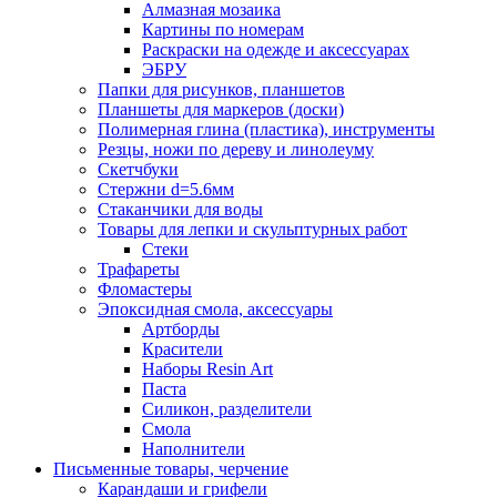
Алмазная мозаика
Картины по номерам
Раскраски на одежде и аксессуарах
ЭБРУ
Папки для рисунков, планшетов
Планшеты для маркеров (доски)
Полимерная глина (пластика), инструменты
Резцы, ножи по дереву и линолеуму
Скетчбуки
Стержни d=5.6мм
Стаканчики для воды
Товары для лепки и скульптурных работ
Стеки
Трафареты
Фломастеры
Эпоксидная смола, аксессуары
Артборды
Красители
Наборы Resin Art
Паста
Силикон, разделители
Смола
Наполнители
Письменные товары, черчение
Карандаши и грифели