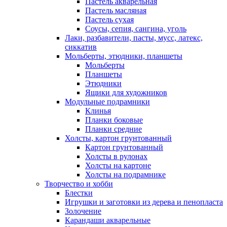
Пастель акварельная
Пастель масляная
Пастель сухая
Соусы, сепия, сангина, уголь
Лаки, разбавители, пасты, мусс, латекс,
сиккатив
Мольберты, этюдники, планшеты
Мольберты
Планшеты
Этюдники
Ящики для художников
Модульные подрамники
Клинья
Планки боковые
Планки средние
Холсты, картон грунтованный
Картон грунтованный
Холсты в рулонах
Холсты на картоне
Холсты на подрамнике
Творчество и хобби
Блестки
Игрушки и заготовки из дерева и пенопласта
Золочение
Карандаши акварельные