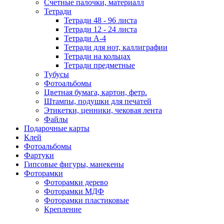
Счетные палочки, материалл
Тетради
Тетради 48 - 96 листа
Тетради 12 - 24 листа
Тетради А-4
Тетради для нот, каллиграфии
Тетради на кольцах
Тетради предметные
Тубусы
Фотоальбомы
Цветная бумага, картон, фетр.
Штампы, подушки для печатей
Этикетки, ценники, чековая лента
Файлы
Подарочные карты
Клей
Фотоальбомы
Фартуки
Гипсовые фигуры, манекены
Фоторамки
Фоторамки дерево
Фоторамки МДФ
Фоторамки пластиковые
Крепление