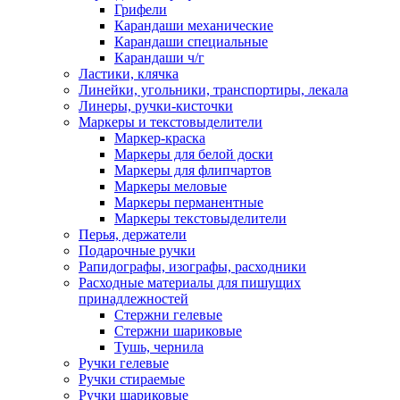
Грифели
Карандаши механические
Карандаши специальные
Карандаши ч/г
Ластики, клячка
Линейки, угольники, транспортиры, лекала
Линеры, ручки-кисточки
Маркеры и текстовыделители
Маркер-краска
Маркеры для белой доски
Маркеры для флипчартов
Маркеры меловые
Маркеры перманентные
Маркеры текстовыделители
Перья, держатели
Подарочные ручки
Рапидографы, изографы, расходники
Расходные материалы для пишущих
принадлежностей
Стержни гелевые
Стержни шариковые
Тушь, чернила
Ручки гелевые
Ручки стираемые
Ручки шариковые