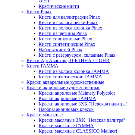
кисти"
Крафические кисти
Кисти Pinax
Кисти для каллиграфии Pinax
Кисти из волоса белки Pinax
Кисти из волоса колонка Pinax
Кисти из щетины Pinax
Кисти силиконовые Pinax
Кисти синтетические Pinax
Наборы кистей Pinax
Кисти с резервуаром; складные Pinax
Кисти АртАвангард ЩЕТИНА / ПОНИ
Кисти ГАММА
Кисти из волоса колонка ГАММА
Кисти синтетические ГАММА
Краски акварельные художественные
Краски акриловые художественные
Краски акриловые Maimery Polycolor
Краски акриловые ГАММА
Краски акриловые ЗХК "Невская палитра"
Наборы акриловых красок
Краски масляные
Краски масляные ЗХК "Невская палитра"
Краски масляные ГАММА
Краски масляные CLASSICO Maimeri