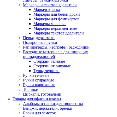
Линеры, ручки-кисточки
Маркеры и текстовыделители
Маркер-краска
Маркеры для белой доски
Маркеры для флипчартов
Маркеры меловые
Маркеры перманентные
Маркеры текстовыделители
Перья, держатели
Подарочные ручки
Рапидографы, изографы, расходники
Расходные материалы для пишущих
принадлежностей
Стержни гелевые
Стержни шариковые
Тушь, чернила
Ручки гелевые
Ручки стираемые
Ручки шариковые
Точилки
Циркули, готовальни
Товары для офиса и школы
Альбомы и папки для творчества
Бейджи, держатели, брелки
Блоки для заметок