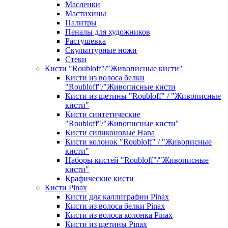
Масленки
Мастихины
Палитры
Пеналы для художников
Растушевка
Скульптурные ножи
Стеки
Кисти "Roubloff"/"Живописные кисти"
Кисти из волоса белки
"Roubloff"/"Живописные кисти
Кисти из щетины "Roubloff" / "Живописные
кисти"
Кисти синтетические
"Roubloff"/"Живописные кисти"
Кисти силиконовые Hana
Кисти колонок "Roubloff" / "Живописные
кисти"
Наборы кистей "Roubloff"/"Живописные
кисти"
Крафические кисти
Кисти Pinax
Кисти для каллиграфии Pinax
Кисти из волоса белки Pinax
Кисти из волоса колонка Pinax
Кисти из щетины Pinax