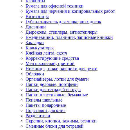
Блокноты
Бумага для офисной техники
Бумага для черчения и копировальных работ
Визитницы
Губка-стиратель для маркерных досок
Дневники
Дыроколы, степлеры, антистеплеры
Ежедневники, планинги, записные книжки
Закладки
Калькуляторы
Клейкая лента, скотч
Корректирующие средства
Мел школьный, цветной
Ножницы, ножи, коврики для резки
Обложки
Органайзеры, лотки для бумаги
Папки деловые, портфели
Папки для тетрадей и труда
Папки пластиковые, бумажные
Пеналы школьные
Пакеты подарочные
Подставки для книг
Разделители
Скрепки, кнопки, зажимы, резинки
Сменные блоки для тетрадей