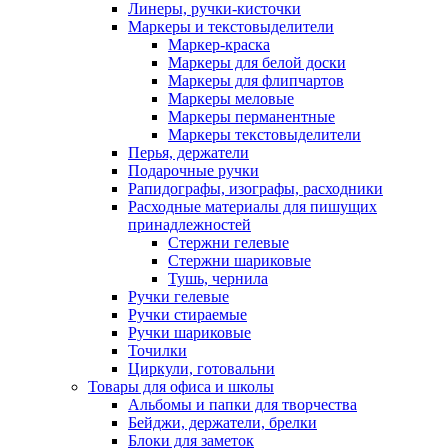
Линеры, ручки-кисточки
Маркеры и текстовыделители
Маркер-краска
Маркеры для белой доски
Маркеры для флипчартов
Маркеры меловые
Маркеры перманентные
Маркеры текстовыделители
Перья, держатели
Подарочные ручки
Рапидографы, изографы, расходники
Расходные материалы для пишущих
принадлежностей
Стержни гелевые
Стержни шариковые
Тушь, чернила
Ручки гелевые
Ручки стираемые
Ручки шариковые
Точилки
Циркули, готовальни
Товары для офиса и школы
Альбомы и папки для творчества
Бейджи, держатели, брелки
Блоки для заметок