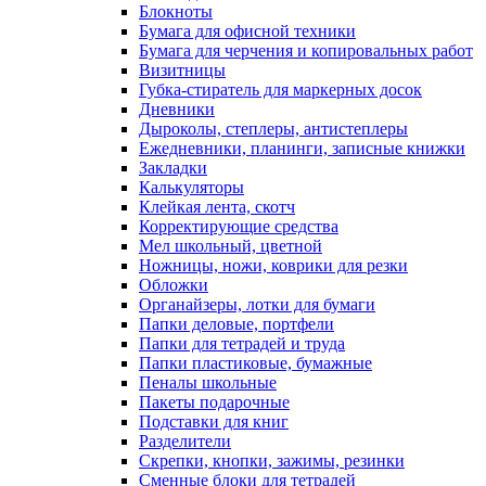
Блокноты
Бумага для офисной техники
Бумага для черчения и копировальных работ
Визитницы
Губка-стиратель для маркерных досок
Дневники
Дыроколы, степлеры, антистеплеры
Ежедневники, планинги, записные книжки
Закладки
Калькуляторы
Клейкая лента, скотч
Корректирующие средства
Мел школьный, цветной
Ножницы, ножи, коврики для резки
Обложки
Органайзеры, лотки для бумаги
Папки деловые, портфели
Папки для тетрадей и труда
Папки пластиковые, бумажные
Пеналы школьные
Пакеты подарочные
Подставки для книг
Разделители
Скрепки, кнопки, зажимы, резинки
Сменные блоки для тетрадей