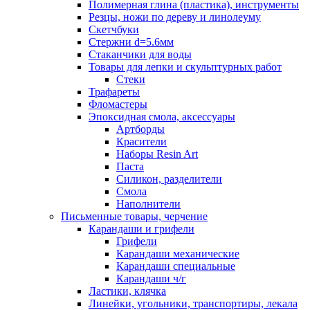
Полимерная глина (пластика), инструменты
Резцы, ножи по дереву и линолеуму
Скетчбуки
Стержни d=5.6мм
Стаканчики для воды
Товары для лепки и скульптурных работ
Стеки
Трафареты
Фломастеры
Эпоксидная смола, аксессуары
Артборды
Красители
Наборы Resin Art
Паста
Силикон, разделители
Смола
Наполнители
Письменные товары, черчение
Карандаши и грифели
Грифели
Карандаши механические
Карандаши специальные
Карандаши ч/г
Ластики, клячка
Линейки, угольники, транспортиры, лекала