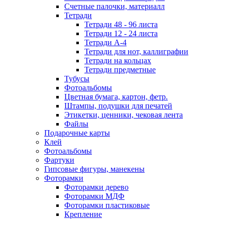
Счетные палочки, материалл
Тетради
Тетради 48 - 96 листа
Тетради 12 - 24 листа
Тетради А-4
Тетради для нот, каллиграфии
Тетради на кольцах
Тетради предметные
Тубусы
Фотоальбомы
Цветная бумага, картон, фетр.
Штампы, подушки для печатей
Этикетки, ценники, чековая лента
Файлы
Подарочные карты
Клей
Фотоальбомы
Фартуки
Гипсовые фигуры, манекены
Фоторамки
Фоторамки дерево
Фоторамки МДФ
Фоторамки пластиковые
Крепление