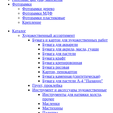
Фоторамки
Фоторамки дерево
Фоторамки МДФ
Фоторамки пластиковые
Крепление
Каталог
Художественный ассортимент
Бумага и картон для художественных работ
Бумага для акварели
Бумага для акрила, масла, гуаши
Бумага для пастели
Бумага крафт
Бумага крепировонная
Бумага рисовая
Картон, пенокартон
Бумага каменная (синтетическая)
Бумага для пастели А-4 "Палаццо"
Грунт, проклейка
Инструмент и аксессуары художественные
Инструменты для натяжки холста,
прочее
Масленки
Мастихины
Палитры