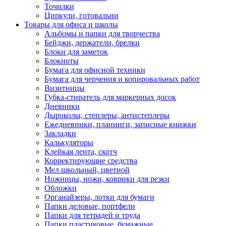
Точилки
Циркули, готовальни
Товары для офиса и школы
Альбомы и папки для творчества
Бейджи, держатели, брелки
Блоки для заметок
Блокноты
Бумага для офисной техники
Бумага для черчения и копировальных работ
Визитницы
Губка-стиратель для маркерных досок
Дневники
Дыроколы, степлеры, антистеплеры
Ежедневники, планинги, записные книжки
Закладки
Калькуляторы
Клейкая лента, скотч
Корректирующие средства
Мел школьный, цветной
Ножницы, ножи, коврики для резки
Обложки
Органайзеры, лотки для бумаги
Папки деловые, портфели
Папки для тетрадей и труда
Папки пластиковые, бумажные