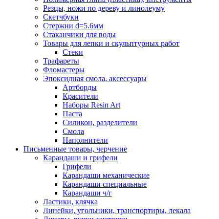
Резцы, ножи по дереву и линолеуму
Скетчбуки
Стержни d=5.6мм
Стаканчики для воды
Товары для лепки и скульптурных работ
Стеки
Трафареты
Фломастеры
Эпоксидная смола, аксессуары
Артборды
Красители
Наборы Resin Art
Паста
Силикон, разделители
Смола
Наполнители
Письменные товары, черчение
Карандаши и грифели
Грифели
Карандаши механические
Карандаши специальные
Карандаши ч/г
Ластики, клячка
Линейки, угольники, транспортиры, лекала