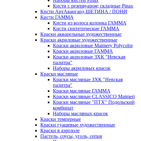
Наборы кистей Pinax
Кисти с резервуаром; складные Pinax
Кисти АртАвангард ЩЕТИНА / ПОНИ
Кисти ГАММА
Кисти из волоса колонка ГАММА
Кисти синтетические ГАММА
Краски акварельные художественные
Краски акриловые художественные
Краски акриловые Maimery Polycolor
Краски акриловые ГАММА
Краски акриловые ЗХК "Невская
палитра"
Наборы акриловых красок
Краски масляные
Краски масляные ЗХК "Невская
палитра"
Краски масляные ГАММА
Краски масляные CLASSICO Maimeri
Краски масляные "ПТХ" Подольский
комбинат
Наборы масляных красок
Краски темперные
Краски гуашевые художественные
Краски в аэрозоле
Пастель, соусы, уголь, сепия