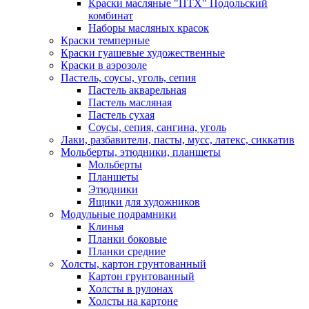
Краски масляные "ПТХ" Подольский
комбинат
Наборы масляных красок
Краски темперные
Краски гуашевые художественные
Краски в аэрозоле
Пастель, соусы, уголь, сепия
Пастель акварельная
Пастель масляная
Пастель сухая
Соусы, сепия, сангина, уголь
Лаки, разбавители, пасты, мусс, латекс, сиккатив
Мольберты, этюдники, планшеты
Мольберты
Планшеты
Этюдники
Ящики для художников
Модульные подрамники
Клинья
Планки боковые
Планки средние
Холсты, картон грунтованный
Картон грунтованный
Холсты в рулонах
Холсты на картоне