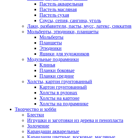
Пастель акварельная
Пастель масляная
Пастель сухая
Соусы, сепия, сангина, уголь
Лаки, разбавители, пасты, мусс, латекс, сиккатив
Мольберты, этюдники, планшеты
Мольберты
Планшеты
Этюдники
Ящики для художников
Модульные подрамники
Клинья
Планки боковые
Планки средние
Холсты, картон грунтованный
Картон грунтованный
Холсты в рулонах
Холсты на картоне
Холсты на подрамнике
Творчество и хобби
Блестки
Игрушки и заготовки из дерева и пенопласта
Золочение
Карандаши акварельные
Карандаши цветные, восковые, масляные,