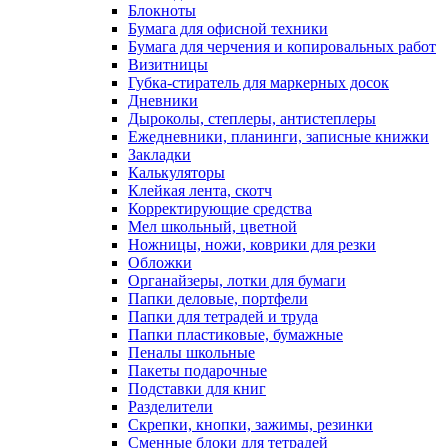
Блокноты
Бумага для офисной техники
Бумага для черчения и копировальных работ
Визитницы
Губка-стиратель для маркерных досок
Дневники
Дыроколы, степлеры, антистеплеры
Ежедневники, планинги, записные книжки
Закладки
Калькуляторы
Клейкая лента, скотч
Корректирующие средства
Мел школьный, цветной
Ножницы, ножи, коврики для резки
Обложки
Органайзеры, лотки для бумаги
Папки деловые, портфели
Папки для тетрадей и труда
Папки пластиковые, бумажные
Пеналы школьные
Пакеты подарочные
Подставки для книг
Разделители
Скрепки, кнопки, зажимы, резинки
Сменные блоки для тетрадей