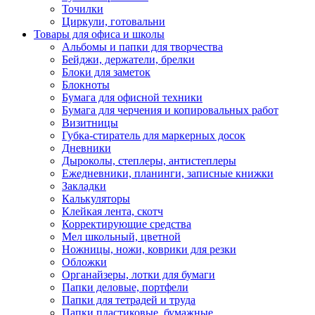
Точилки
Циркули, готовальни
Товары для офиса и школы
Альбомы и папки для творчества
Бейджи, держатели, брелки
Блоки для заметок
Блокноты
Бумага для офисной техники
Бумага для черчения и копировальных работ
Визитницы
Губка-стиратель для маркерных досок
Дневники
Дыроколы, степлеры, антистеплеры
Ежедневники, планинги, записные книжки
Закладки
Калькуляторы
Клейкая лента, скотч
Корректирующие средства
Мел школьный, цветной
Ножницы, ножи, коврики для резки
Обложки
Органайзеры, лотки для бумаги
Папки деловые, портфели
Папки для тетрадей и труда
Папки пластиковые, бумажные