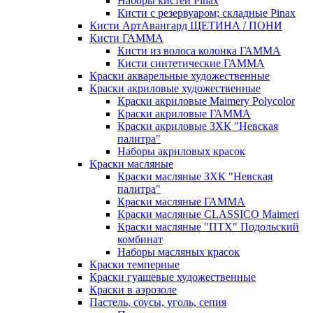
Наборы кистей Pinax
Кисти с резервуаром; складные Pinax
Кисти АртАвангард ЩЕТИНА / ПОНИ
Кисти ГАММА
Кисти из волоса колонка ГАММА
Кисти синтетические ГАММА
Краски акварельные художественные
Краски акриловые художественные
Краски акриловые Maimery Polycolor
Краски акриловые ГАММА
Краски акриловые ЗХК "Невская
палитра"
Наборы акриловых красок
Краски масляные
Краски масляные ЗХК "Невская
палитра"
Краски масляные ГАММА
Краски масляные CLASSICO Maimeri
Краски масляные "ПТХ" Подольский
комбинат
Наборы масляных красок
Краски темперные
Краски гуашевые художественные
Краски в аэрозоле
Пастель, соусы, уголь, сепия