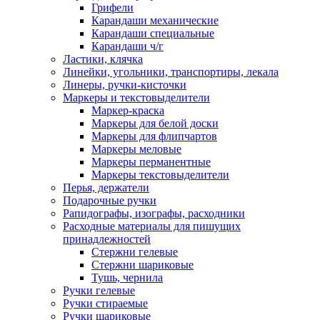
Грифели
Карандаши механические
Карандаши специальные
Карандаши ч/г
Ластики, клячка
Линейки, угольники, транспортиры, лекала
Линеры, ручки-кисточки
Маркеры и текстовыделители
Маркер-краска
Маркеры для белой доски
Маркеры для флипчартов
Маркеры меловые
Маркеры перманентные
Маркеры текстовыделители
Перья, держатели
Подарочные ручки
Рапидографы, изографы, расходники
Расходные материалы для пишущих
принадлежностей
Стержни гелевые
Стержни шариковые
Тушь, чернила
Ручки гелевые
Ручки стираемые
Ручки шариковые