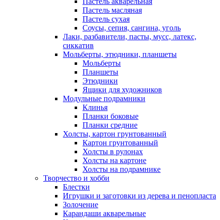
Пастель акварельная
Пастель масляная
Пастель сухая
Соусы, сепия, сангина, уголь
Лаки, разбавители, пасты, мусс, латекс,
сиккатив
Мольберты, этюдники, планшеты
Мольберты
Планшеты
Этюдники
Ящики для художников
Модульные подрамники
Клинья
Планки боковые
Планки средние
Холсты, картон грунтованный
Картон грунтованный
Холсты в рулонах
Холсты на картоне
Холсты на подрамнике
Творчество и хобби
Блестки
Игрушки и заготовки из дерева и пенопласта
Золочение
Карандаши акварельные