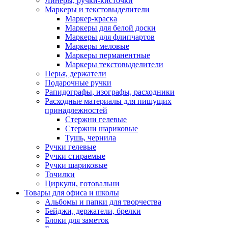
Линеры, ручки-кисточки
Маркеры и текстовыделители
Маркер-краска
Маркеры для белой доски
Маркеры для флипчартов
Маркеры меловые
Маркеры перманентные
Маркеры текстовыделители
Перья, держатели
Подарочные ручки
Рапидографы, изографы, расходники
Расходные материалы для пишущих
принадлежностей
Стержни гелевые
Стержни шариковые
Тушь, чернила
Ручки гелевые
Ручки стираемые
Ручки шариковые
Точилки
Циркули, готовальни
Товары для офиса и школы
Альбомы и папки для творчества
Бейджи, держатели, брелки
Блоки для заметок