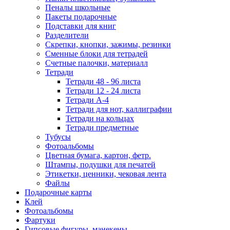
Пеналы школьные
Пакеты подарочные
Подставки для книг
Разделители
Скрепки, кнопки, зажимы, резинки
Сменные блоки для тетрадей
Счетные палочки, материалл
Тетради
Тетради 48 - 96 листа
Тетради 12 - 24 листа
Тетради А-4
Тетради для нот, каллиграфии
Тетради на кольцах
Тетради предметные
Тубусы
Фотоальбомы
Цветная бумага, картон, фетр.
Штампы, подушки для печатей
Этикетки, ценники, чековая лента
Файлы
Подарочные карты
Клей
Фотоальбомы
Фартуки
Гипсовые фигуры, манекены