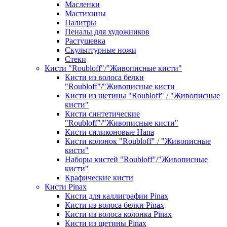
Масленки
Мастихины
Палитры
Пеналы для художников
Растушевка
Скульптурные ножи
Стеки
Кисти "Roubloff"/"Живописные кисти"
Кисти из волоса белки
"Roubloff"/"Живописные кисти
Кисти из щетины "Roubloff" / "Живописные
кисти"
Кисти синтетические
"Roubloff"/"Живописные кисти"
Кисти силиконовые Hana
Кисти колонок "Roubloff" / "Живописные
кисти"
Наборы кистей "Roubloff"/"Живописные
кисти"
Крафические кисти
Кисти Pinax
Кисти для каллиграфии Pinax
Кисти из волоса белки Pinax
Кисти из волоса колонка Pinax
Кисти из щетины Pinax