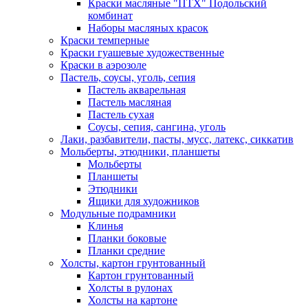
Краски масляные "ПТХ" Подольский
комбинат
Наборы масляных красок
Краски темперные
Краски гуашевые художественные
Краски в аэрозоле
Пастель, соусы, уголь, сепия
Пастель акварельная
Пастель масляная
Пастель сухая
Соусы, сепия, сангина, уголь
Лаки, разбавители, пасты, мусс, латекс, сиккатив
Мольберты, этюдники, планшеты
Мольберты
Планшеты
Этюдники
Ящики для художников
Модульные подрамники
Клинья
Планки боковые
Планки средние
Холсты, картон грунтованный
Картон грунтованный
Холсты в рулонах
Холсты на картоне