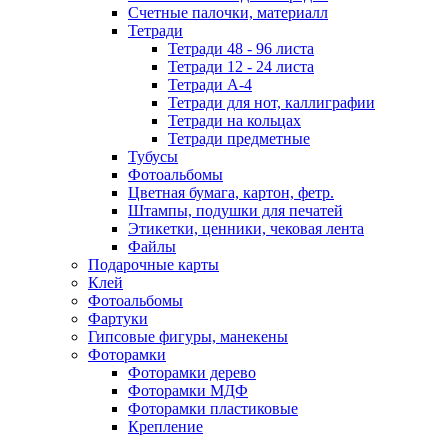
Счетные палочки, материалл
Тетради
Тетради 48 - 96 листа
Тетради 12 - 24 листа
Тетради А-4
Тетради для нот, каллиграфии
Тетради на кольцах
Тетради предметные
Тубусы
Фотоальбомы
Цветная бумага, картон, фетр.
Штампы, подушки для печатей
Этикетки, ценники, чековая лента
Файлы
Подарочные карты
Клей
Фотоальбомы
Фартуки
Гипсовые фигуры, манекены
Фоторамки
Фоторамки дерево
Фоторамки МДФ
Фоторамки пластиковые
Крепление