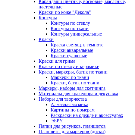
Карандаши цветные, восковые, масляные,
пастельные
Краски по коже "Декола"
Контуры
Контуры по стеклу
Контуры по ткани
Контуры универсальные
Краски
Краска светящ. в темноте
Краски акварельные
Краски гуашевые
Краски для грима
Краски по стеклу и керамике
Краски, маркеры, батик по ткани
Маркеры по ткани
Краски, батик по ткани
Маркеры, наборы для скетчинга
Материалы для кракелюра и декупажа
Наборы для творчества
Алмазная мозаика
Картины по номерам
Раскраски на одежде и аксессуарах
ЭБРУ
Папки для рисунков, планшетов
Планшеты для маркеров (доски)