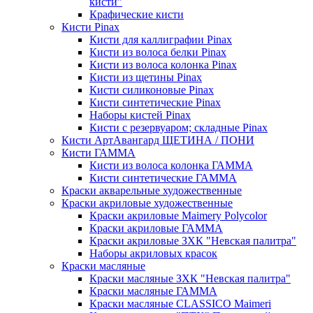
кисти"
Крафические кисти
Кисти Pinax
Кисти для каллиграфии Pinax
Кисти из волоса белки Pinax
Кисти из волоса колонка Pinax
Кисти из щетины Pinax
Кисти силиконовые Pinax
Кисти синтетические Pinax
Наборы кистей Pinax
Кисти с резервуаром; складные Pinax
Кисти АртАвангард ЩЕТИНА / ПОНИ
Кисти ГАММА
Кисти из волоса колонка ГАММА
Кисти синтетические ГАММА
Краски акварельные художественные
Краски акриловые художественные
Краски акриловые Maimery Polycolor
Краски акриловые ГАММА
Краски акриловые ЗХК "Невская палитра"
Наборы акриловых красок
Краски масляные
Краски масляные ЗХК "Невская палитра"
Краски масляные ГАММА
Краски масляные CLASSICO Maimeri