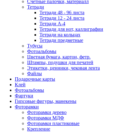
Счетные палочки, материалл
Тетради
Тетради 48 - 96 листа
Тетради 12 - 24 листа
Тетради А-4
Тетради для нот, каллиграфии
Тетради на кольцах
Тетради предметные
Тубусы
Фотоальбомы
Цветная бумага, картон, фетр.
Штампы, подушки для печатей
Этикетки, ценники, чековая лента
Файлы
Подарочные карты
Клей
Фотоальбомы
Фартуки
Гипсовые фигуры, манекены
Фоторамки
Фоторамки дерево
Фоторамки МДФ
Фоторамки пластиковые
Крепление