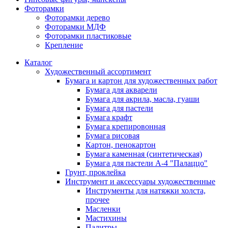
Фоторамки
Фоторамки дерево
Фоторамки МДФ
Фоторамки пластиковые
Крепление
Каталог
Художественный ассортимент
Бумага и картон для художественных работ
Бумага для акварели
Бумага для акрила, масла, гуаши
Бумага для пастели
Бумага крафт
Бумага крепировонная
Бумага рисовая
Картон, пенокартон
Бумага каменная (синтетическая)
Бумага для пастели А-4 "Палаццо"
Грунт, проклейка
Инструмент и аксессуары художественные
Инструменты для натяжки холста,
прочее
Масленки
Мастихины
Палитры