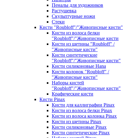
Пеналы для художников
Растушевка
Скульптурные ножи
Стеки
Кисти "Roubloff"/"Живописные кисти"
Кисти из волоса белки
"Roubloff"/"Живописные кисти
Кисти из щетины "Roubloff" /
"Живописные кисти"
Кисти синтетические
"Roubloff"/"Живописные кисти"
Кисти силиконовые Hana
Кисти колонок "Roubloff" /
"Живописные кисти"
Наборы кистей
"Roubloff"/"Живописные кисти"
Крафические кисти
Кисти Pinax
Кисти для каллиграфии Pinax
Кисти из волоса белки Pinax
Кисти из волоса колонка Pinax
Кисти из щетины Pinax
Кисти силиконовые Pinax
Кисти синтетические Pinax