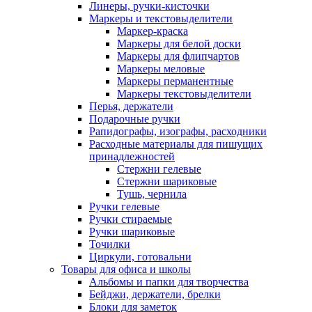
Линеры, ручки-кисточки
Маркеры и текстовыделители
Маркер-краска
Маркеры для белой доски
Маркеры для флипчартов
Маркеры меловые
Маркеры перманентные
Маркеры текстовыделители
Перья, держатели
Подарочные ручки
Рапидографы, изографы, расходники
Расходные материалы для пишущих
принадлежностей
Стержни гелевые
Стержни шариковые
Тушь, чернила
Ручки гелевые
Ручки стираемые
Ручки шариковые
Точилки
Циркули, готовальни
Товары для офиса и школы
Альбомы и папки для творчества
Бейджи, держатели, брелки
Блоки для заметок