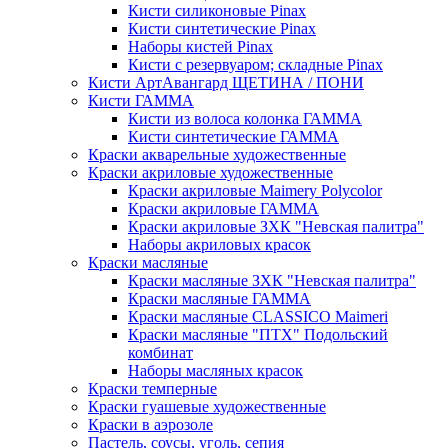
Кисти силиконовые Pinax
Кисти синтетические Pinax
Наборы кистей Pinax
Кисти с резервуаром; складные Pinax
Кисти АртАвангард ЩЕТИНА / ПОНИ
Кисти ГАММА
Кисти из волоса колонка ГАММА
Кисти синтетические ГАММА
Краски акварельные художественные
Краски акриловые художественные
Краски акриловые Maimery Polycolor
Краски акриловые ГАММА
Краски акриловые ЗХК "Невская палитра"
Наборы акриловых красок
Краски масляные
Краски масляные ЗХК "Невская палитра"
Краски масляные ГАММА
Краски масляные CLASSICO Maimeri
Краски масляные "ПТХ" Подольский
комбинат
Наборы масляных красок
Краски темперные
Краски гуашевые художественные
Краски в аэрозоле
Пастель, соусы, уголь, сепия