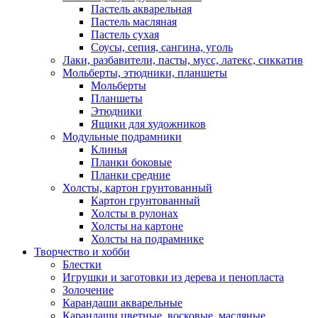
Пастель акварельная
Пастель масляная
Пастель сухая
Соусы, сепия, сангина, уголь
Лаки, разбавители, пасты, мусс, латекс, сиккатив
Мольберты, этюдники, планшеты
Мольберты
Планшеты
Этюдники
Ящики для художников
Модульные подрамники
Клинья
Планки боковые
Планки средние
Холсты, картон грунтованный
Картон грунтованный
Холсты в рулонах
Холсты на картоне
Холсты на подрамнике
Творчество и хобби
Блестки
Игрушки и заготовки из дерева и пенопласта
Золочение
Карандаши акварельные
Карандаши цветные, восковые, масляные,