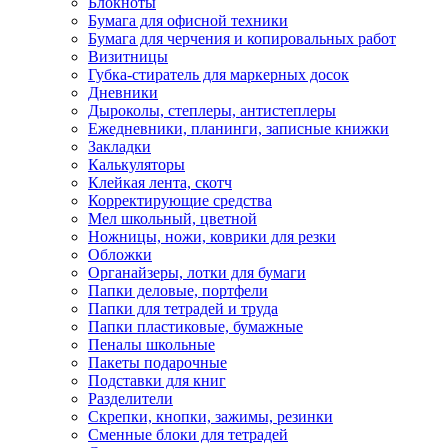
Блокноты
Бумага для офисной техники
Бумага для черчения и копировальных работ
Визитницы
Губка-стиратель для маркерных досок
Дневники
Дыроколы, степлеры, антистеплеры
Ежедневники, планинги, записные книжки
Закладки
Калькуляторы
Клейкая лента, скотч
Корректирующие средства
Мел школьный, цветной
Ножницы, ножи, коврики для резки
Обложки
Органайзеры, лотки для бумаги
Папки деловые, портфели
Папки для тетрадей и труда
Папки пластиковые, бумажные
Пеналы школьные
Пакеты подарочные
Подставки для книг
Разделители
Скрепки, кнопки, зажимы, резинки
Сменные блоки для тетрадей