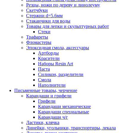
Резцы, ножи по дереву и линолеуму
Скетчбуки
Стержни d=5.6мм
Стаканчики для воды
Товары для лепки и скульптурных работ
Стеки
Трафареты
Фломастеры
Эпоксидная смола, аксессуары
Артборды
Красители
Наборы Resin Art
Паста
Силикон, разделители
Смола
Наполнители
Письменные товары, черчение
Карандаши и грифели
Грифели
Карандаши механические
Карандаши специальные
Карандаши ч/г
Ластики, клячка
Линейки, угольники, транспортиры, лекала