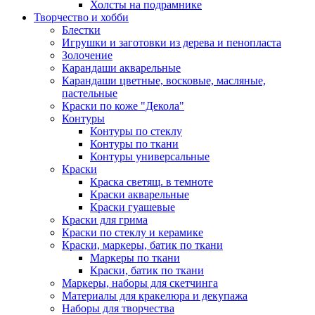
Холсты на подрамнике
Творчество и хобби
Блестки
Игрушки и заготовки из дерева и пенопласта
Золочение
Карандаши акварельные
Карандаши цветные, восковые, масляные,
пастельные
Краски по коже "Декола"
Контуры
Контуры по стеклу
Контуры по ткани
Контуры универсальные
Краски
Краска светящ. в темноте
Краски акварельные
Краски гуашевые
Краски для грима
Краски по стеклу и керамике
Краски, маркеры, батик по ткани
Маркеры по ткани
Краски, батик по ткани
Маркеры, наборы для скетчинга
Материалы для кракелюра и декупажа
Наборы для творчества