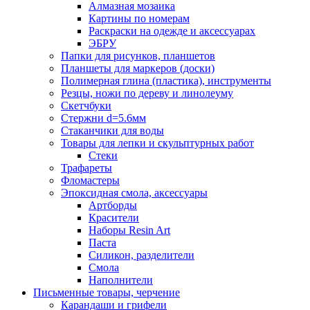
Алмазная мозаика
Картины по номерам
Раскраски на одежде и аксессуарах
ЭБРУ
Папки для рисунков, планшетов
Планшеты для маркеров (доски)
Полимерная глина (пластика), инструменты
Резцы, ножи по дереву и линолеуму
Скетчбуки
Стержни d=5.6мм
Стаканчики для воды
Товары для лепки и скульптурных работ
Стеки
Трафареты
Фломастеры
Эпоксидная смола, аксессуары
Артборды
Красители
Наборы Resin Art
Паста
Силикон, разделители
Смола
Наполнители
Письменные товары, черчение
Карандаши и грифели