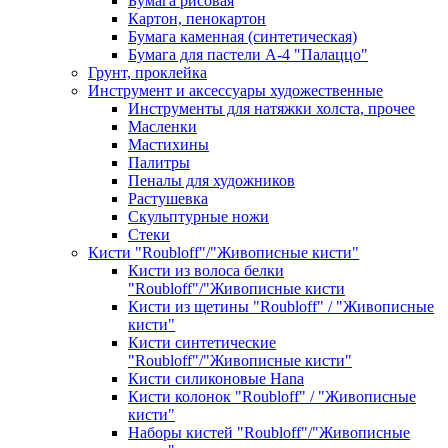
Бумага рисовая
Картон, пенокартон
Бумага каменная (синтетическая)
Бумага для пастели А-4 "Палаццо"
Грунт, проклейка
Инструмент и аксессуары художественные
Инструменты для натяжки холста, прочее
Масленки
Мастихины
Палитры
Пеналы для художников
Растушевка
Скульптурные ножи
Стеки
Кисти "Roubloff"/"Живописные кисти"
Кисти из волоса белки
"Roubloff"/"Живописные кисти
Кисти из щетины "Roubloff" / "Живописные
кисти"
Кисти синтетические
"Roubloff"/"Живописные кисти"
Кисти силиконовые Hana
Кисти колонок "Roubloff" / "Живописные
кисти"
Наборы кистей "Roubloff"/"Живописные