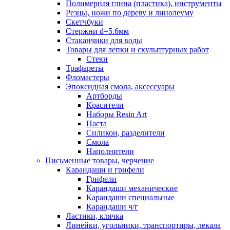
Полимерная глина (пластика), инструменты
Резцы, ножи по дереву и линолеуму
Скетчбуки
Стержни d=5.6мм
Стаканчики для воды
Товары для лепки и скульптурных работ
Стеки
Трафареты
Фломастеры
Эпоксидная смола, аксессуары
Артборды
Красители
Наборы Resin Art
Паста
Силикон, разделители
Смола
Наполнители
Письменные товары, черчение
Карандаши и грифели
Грифели
Карандаши механические
Карандаши специальные
Карандаши ч/г
Ластики, клячка
Линейки, угольники, транспортиры, лекала