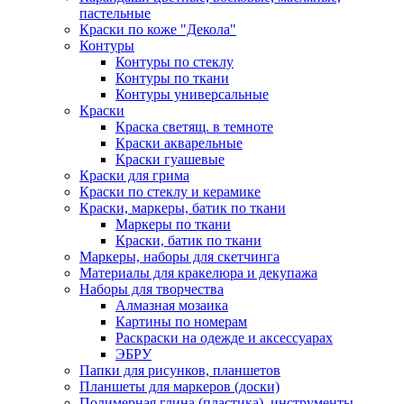
пастельные
Краски по коже "Декола"
Контуры
Контуры по стеклу
Контуры по ткани
Контуры универсальные
Краски
Краска светящ. в темноте
Краски акварельные
Краски гуашевые
Краски для грима
Краски по стеклу и керамике
Краски, маркеры, батик по ткани
Маркеры по ткани
Краски, батик по ткани
Маркеры, наборы для скетчинга
Материалы для кракелюра и декупажа
Наборы для творчества
Алмазная мозаика
Картины по номерам
Раскраски на одежде и аксессуарах
ЭБРУ
Папки для рисунков, планшетов
Планшеты для маркеров (доски)
Полимерная глина (пластика), инструменты