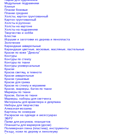
Модульные подрамники
Клинья
Планки боковые
Планки средние
Холсты, картон грунтованный
Картон грунтованный
Холсты в рулонах
Холсты на картоне
Холсты на подрамнике
Творчество и хобби
Блестки
Игрушки и заготовки из дерева и пенопласта
Золочение
Карандаши акварельные
Карандаши цветные, восковые, масляные, пастельные
Краски по коже "Декола"
Контуры
Контуры по стеклу
Контуры по ткани
Контуры универсальные
Краски
Краска светящ. в темноте
Краски акварельные
Краски гуашевые
Краски для грима
Краски по стеклу и керамике
Краски, маркеры, батик по ткани
Маркеры по ткани
Краски, батик по ткани
Маркеры, наборы для скетчинга
Материалы для кракелюра и декупажа
Наборы для творчества
Алмазная мозаика
Картины по номерам
Раскраски на одежде и аксессуарах
ЭБРУ
Папки для рисунков, планшетов
Планшеты для маркеров (доски)
Полимерная глина (пластика), инструменты
Резцы, ножи по дереву и линолеуму