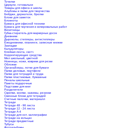
Точилки
Циркули, готовальни
Товары для офиса и школы
Альбомы и папки для творчества
Бейджи, держатели, брелки
Блоки для заметок
Блокноты
Бумага для офисной техники
Бумага для черчения и копировальных работ
Визитницы
Губка-стиратель для маркерных досок
Дневники
Дыроколы, степлеры, антистеплеры
Ежедневники, планинги, записные книжки
Закладки
Калькуляторы
Клейкая лента, скотч
Корректирующие средства
Мел школьный, цветной
Ножницы, ножи, коврики для резки
Обложки
Органайзеры, лотки для бумаги
Папки деловые, портфели
Папки для тетрадей и труда
Папки пластиковые, бумажные
Пеналы школьные
Пакеты подарочные
Подставки для книг
Разделители
Скрепки, кнопки, зажимы, резинки
Сменные блоки для тетрадей
Счетные палочки, материалл
Тетради
Тетради 48 - 96 листа
Тетради 12 - 24 листа
Тетради А-4
Тетради для нот, каллиграфии
Тетради на кольцах
Тетради предметные
Тубусы
Фотоальбомы