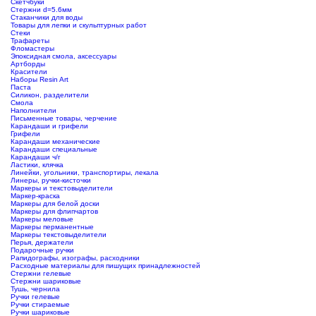
Скетчбуки
Стержни d=5.6мм
Стаканчики для воды
Товары для лепки и скульптурных работ
Стеки
Трафареты
Фломастеры
Эпоксидная смола, аксессуары
Артборды
Красители
Наборы Resin Art
Паста
Силикон, разделители
Смола
Наполнители
Письменные товары, черчение
Карандаши и грифели
Грифели
Карандаши механические
Карандаши специальные
Карандаши ч/г
Ластики, клячка
Линейки, угольники, транспортиры, лекала
Линеры, ручки-кисточки
Маркеры и текстовыделители
Маркер-краска
Маркеры для белой доски
Маркеры для флипчартов
Маркеры меловые
Маркеры перманентные
Маркеры текстовыделители
Перья, держатели
Подарочные ручки
Рапидографы, изографы, расходники
Расходные материалы для пишущих принадлежностей
Стержни гелевые
Стержни шариковые
Тушь, чернила
Ручки гелевые
Ручки стираемые
Ручки шариковые