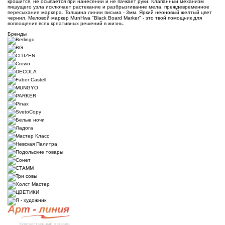
крошится, не осыпается при нанесении и не пачкает руки. Клапанный механизм
пишущего узла исключает растекание и разбрызгивание мела, преждевременное
пересыхание маркера. Толщина линии письма - 3мм. Яркий неоновый желтый цвет
чернил. Меловой маркер MunHwa "Black Board Marker" - это твой помощник для
воплощения всех креативных решений в жизнь.
Бренды