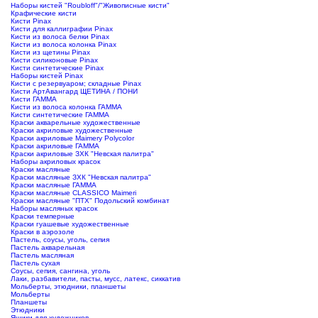
Наборы кистей "Roubloff"/"Живописные кисти"
Крафические кисти
Кисти Pinax
Кисти для каллиграфии Pinax
Кисти из волоса белки Pinax
Кисти из волоса колонка Pinax
Кисти из щетины Pinax
Кисти силиконовые Pinax
Кисти синтетические Pinax
Наборы кистей Pinax
Кисти с резервуаром; складные Pinax
Кисти АртАвангард ЩЕТИНА / ПОНИ
Кисти ГАММА
Кисти из волоса колонка ГАММА
Кисти синтетические ГАММА
Краски акварельные художественные
Краски акриловые художественные
Краски акриловые Maimery Polycolor
Краски акриловые ГАММА
Краски акриловые ЗХК "Невская палитра"
Наборы акриловых красок
Краски масляные
Краски масляные ЗХК "Невская палитра"
Краски масляные ГАММА
Краски масляные CLASSICO Maimeri
Краски масляные "ПТХ" Подольский комбинат
Наборы масляных красок
Краски темперные
Краски гуашевые художественные
Краски в аэрозоле
Пастель, соусы, уголь, сепия
Пастель акварельная
Пастель масляная
Пастель сухая
Соусы, сепия, сангина, уголь
Лаки, разбавители, пасты, мусс, латекс, сиккатив
Мольберты, этюдники, планшеты
Мольберты
Планшеты
Этюдники
Ящики для художников