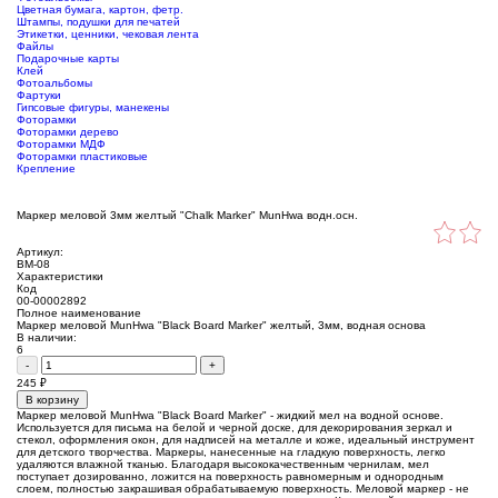
Цветная бумага, картон, фетр.
Штампы, подушки для печатей
Этикетки, ценники, чековая лента
Файлы
Подарочные карты
Клей
Фотоальбомы
Фартуки
Гипсовые фигуры, манекены
Фоторамки
Фоторамки дерево
Фоторамки МДФ
Фоторамки пластиковые
Крепление
Маркер меловой 3мм желтый "Chalk Marker" MunHwa водн.осн.
Артикул:
BM-08
Характеристики
Код
00-00002892
Полное наименование
Маркер меловой MunHwa "Black Board Marker" желтый, 3мм, водная основа
В наличии:
6
-
+
245
₽
В корзину
Маркер меловой MunHwa "Black Board Marker" - жидкий мел на водной основе.
Используется для письма на белой и черной доске, для декорирования зеркал и
стекол, оформления окон, для надписей на металле и коже, идеальный инструмент
для детского творчества. Маркеры, нанесенные на гладкую поверхность, легко
удаляются влажной тканью. Благодаря высококачественным чернилам, мел
поступает дозированно, ложится на поверхность равномерным и однородным
слоем, полностью закрашивая обрабатываемую поверхность. Меловой маркер - не