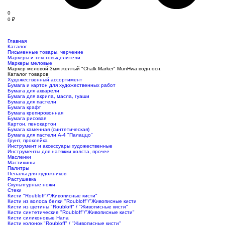
0
0
₽
Главная
Каталог
Письменные товары, черчение
Маркеры и текстовыделители
Маркеры меловые
Маркер меловой 3мм желтый "Chalk Marker" MunHwa водн.осн.
Каталог товаров
Художественный ассортимент
Бумага и картон для художественных работ
Бумага для акварели
Бумага для акрила, масла, гуаши
Бумага для пастели
Бумага крафт
Бумага крепировонная
Бумага рисовая
Картон, пенокартон
Бумага каменная (синтетическая)
Бумага для пастели А-4 "Палаццо"
Грунт, проклейка
Инструмент и аксессуары художественные
Инструменты для натяжки холста, прочее
Масленки
Мастихины
Палитры
Пеналы для художников
Растушевка
Скульптурные ножи
Стеки
Кисти "Roubloff"/"Живописные кисти"
Кисти из волоса белки "Roubloff"/"Живописные кисти
Кисти из щетины "Roubloff" / "Живописные кисти"
Кисти синтетические "Roubloff"/"Живописные кисти"
Кисти силиконовые Hana
Кисти колонок "Roubloff" / "Живописные кисти"