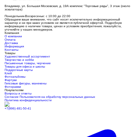
Владимир, ул. Большая Московская, д. 19А комплекс "Торговые ряды", 3 этаж (около
эскалатора)
Понедельник-Воскресенье: с 10:00 до 22:00
Обращаем ваше внимание, что сайт носит исключительно информационный
характер и ни при каких условиях не является публичной офертой. Подробную
информацию о наличии товара, ценах и условиях приобретения, пожалуйста,
уточняйте у наших менеджеров.
Компания
О компании
Оплата
Доставка
Информация
Контакты
Товары
Художественный ассортимент
Творчество и хобби
Письменные товары, черчение
Товары для офиса и школы
Подарочные карты
Клей
Фотоальбомы
Фартуки
Гипсовые фигуры, манекены
Фоторамки
Покупателям
Вопросы и ответы
Согласие Пользователя на обработку персональных данных
Политика конфиденциальности
+7(996) 481-50-41