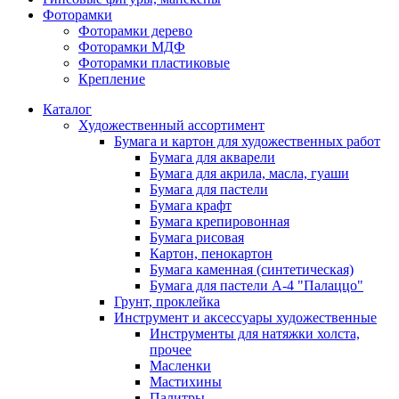
Фоторамки
Фоторамки дерево
Фоторамки МДФ
Фоторамки пластиковые
Крепление
Каталог
Художественный ассортимент
Бумага и картон для художественных работ
Бумага для акварели
Бумага для акрила, масла, гуаши
Бумага для пастели
Бумага крафт
Бумага крепировонная
Бумага рисовая
Картон, пенокартон
Бумага каменная (синтетическая)
Бумага для пастели А-4 "Палаццо"
Грунт, проклейка
Инструмент и аксессуары художественные
Инструменты для натяжки холста,
прочее
Масленки
Мастихины
Палитры