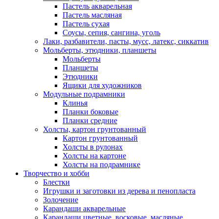
Пастель акварельная
Пастель масляная
Пастель сухая
Соусы, сепия, сангина, уголь
Лаки, разбавители, пасты, мусс, латекс, сиккатив
Мольберты, этюдники, планшеты
Мольберты
Планшеты
Этюдники
Ящики для художников
Модульные подрамники
Клинья
Планки боковые
Планки средние
Холсты, картон грунтованный
Картон грунтованный
Холсты в рулонах
Холсты на картоне
Холсты на подрамнике
Творчество и хобби
Блестки
Игрушки и заготовки из дерева и пенопласта
Золочение
Карандаши акварельные
Карандаши цветные, восковые, масляные,