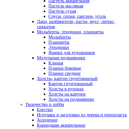
Пастель акварельная
Пастель масляная
Пастель сухая
Соусы, сепия, сангина, уголь
Лаки, разбавители, пасты, мусс, латекс,
сиккатив
Мольберты, этюдники, планшеты
Мольберты
Планшеты
Этюдники
Ящики для художников
Модульные подрамники
Клинья
Планки боковые
Планки средние
Холсты, картон грунтованный
Картон грунтованный
Холсты в рулонах
Холсты на картоне
Холсты на подрамнике
Творчество и хобби
Блестки
Игрушки и заготовки из дерева и пенопласта
Золочение
Карандаши акварельные