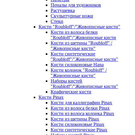
Пеналы для художников
Растушевка
Скульптурные ножи
Стеки
Кисти "Roubloff"/"Живописные кисти"
Кисти из волоса белки
"Roubloff"/"Живописные кисти
Кисти из щетины "Roubloff" /
"Живописные кисти"
Кисти синтетические
"Roubloff"/"Живописные кисти"
Кисти силиконовые Hana
Кисти колонок "Roubloff" /
"Живописные кисти"
Наборы кистей
"Roubloff"/"Живописные кисти"
Крафические кисти
Кисти Pinax
Кисти для каллиграфии Pinax
Кисти из волоса белки Pinax
Кисти из волоса колонка Pinax
Кисти из щетины Pinax
Кисти силиконовые Pinax
Кисти синтетические Pinax