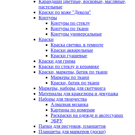
Карандаши цветные, восковые, масляные,
пастельные
Краски по коже "Декола"
Контуры
Контуры по стеклу
Контуры по ткани
Контуры универсальные
Краски
Краска светящ. в темноте
Краски акварельные
Краски гуашевые
Краски для грима
Краски по стеклу и керамике
Краски, маркеры, батик по ткани
Маркеры по ткани
Краски, батик по ткани
Маркеры, наборы для скетчинга
Материалы для кракелюра и декупажа
Наборы для творчества
Алмазная мозаика
Картины по номерам
Раскраски на одежде и аксессуарах
ЭБРУ
Папки для рисунков, планшетов
Планшеты для маркеров (доски)