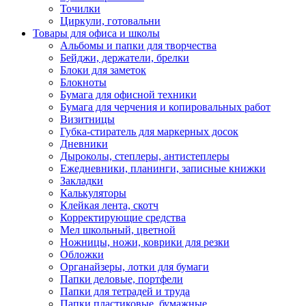
Точилки
Циркули, готовальни
Товары для офиса и школы
Альбомы и папки для творчества
Бейджи, держатели, брелки
Блоки для заметок
Блокноты
Бумага для офисной техники
Бумага для черчения и копировальных работ
Визитницы
Губка-стиратель для маркерных досок
Дневники
Дыроколы, степлеры, антистеплеры
Ежедневники, планинги, записные книжки
Закладки
Калькуляторы
Клейкая лента, скотч
Корректирующие средства
Мел школьный, цветной
Ножницы, ножи, коврики для резки
Обложки
Органайзеры, лотки для бумаги
Папки деловые, портфели
Папки для тетрадей и труда
Папки пластиковые, бумажные