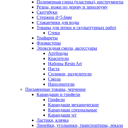
Полимерная глина (пластика), инструменты
Резцы, ножи по дереву и линолеуму
Скетчбуки
Стержни d=5.6мм
Стаканчики для воды
Товары для лепки и скульптурных работ
Стеки
Трафареты
Фломастеры
Эпоксидная смола, аксессуары
Артборды
Красители
Наборы Resin Art
Паста
Силикон, разделители
Смола
Наполнители
Письменные товары, черчение
Карандаши и грифели
Грифели
Карандаши механические
Карандаши специальные
Карандаши ч/г
Ластики, клячка
Линейки, угольники, транспортиры, лекала