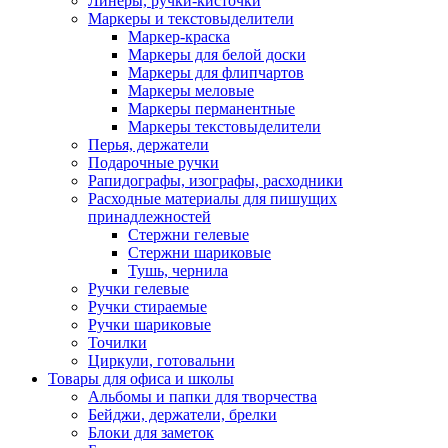
Линеры, ручки-кисточки
Маркеры и текстовыделители
Маркер-краска
Маркеры для белой доски
Маркеры для флипчартов
Маркеры меловые
Маркеры перманентные
Маркеры текстовыделители
Перья, держатели
Подарочные ручки
Рапидографы, изографы, расходники
Расходные материалы для пишущих
принадлежностей
Стержни гелевые
Стержни шариковые
Тушь, чернила
Ручки гелевые
Ручки стираемые
Ручки шариковые
Точилки
Циркули, готовальни
Товары для офиса и школы
Альбомы и папки для творчества
Бейджи, держатели, брелки
Блоки для заметок