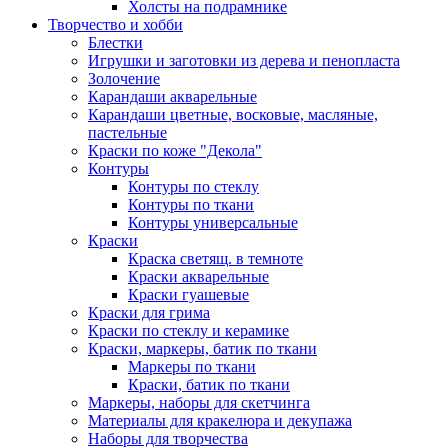
Холсты на подрамнике
Творчество и хобби
Блестки
Игрушки и заготовки из дерева и пенопласта
Золочение
Карандаши акварельные
Карандаши цветные, восковые, масляные,
пастельные
Краски по коже "Декола"
Контуры
Контуры по стеклу
Контуры по ткани
Контуры универсальные
Краски
Краска светящ. в темноте
Краски акварельные
Краски гуашевые
Краски для грима
Краски по стеклу и керамике
Краски, маркеры, батик по ткани
Маркеры по ткани
Краски, батик по ткани
Маркеры, наборы для скетчинга
Материалы для кракелюра и декупажа
Наборы для творчества