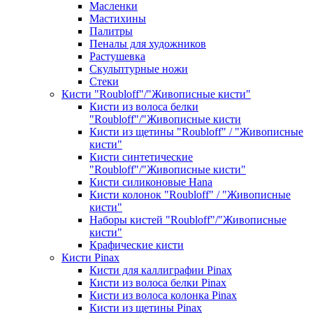
Масленки
Мастихины
Палитры
Пеналы для художников
Растушевка
Скульптурные ножи
Стеки
Кисти "Roubloff"/"Живописные кисти"
Кисти из волоса белки
"Roubloff"/"Живописные кисти
Кисти из щетины "Roubloff" / "Живописные
кисти"
Кисти синтетические
"Roubloff"/"Живописные кисти"
Кисти силиконовые Hana
Кисти колонок "Roubloff" / "Живописные
кисти"
Наборы кистей "Roubloff"/"Живописные
кисти"
Крафические кисти
Кисти Pinax
Кисти для каллиграфии Pinax
Кисти из волоса белки Pinax
Кисти из волоса колонка Pinax
Кисти из щетины Pinax