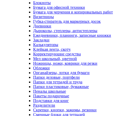
Блокноты
Бумага для офисной техники
Бумага для черчения и копировальных работ
Визитницы
Губка-стиратель для маркерных досок
Дневники
Дыроколы, степлеры, антистеплеры
Ежедневники, планинги, записные книжки
Закладки
Калькуляторы
Клейкая лента, скотч
Корректирующие средства
Мел школьный, цветной
Ножницы, ножи, коврики для резки
Обложки
Органайзеры, лотки для бумаги
Папки деловые, портфели
Папки для тетрадей и труда
Папки пластиковые, бумажные
Пеналы школьные
Пакеты подарочные
Подставки для книг
Разделители
Скрепки, кнопки, зажимы, резинки
Сменные блоки для тетрадей