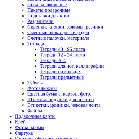
Пеналы школьные
Пакеты подарочные
Подставки для книг
Разделители
Скрепки, кнопки, зажимы, резинки
Сменные блоки для тетрадей
Счетные палочки, материалл
Тетради
Тетради 48 - 96 листа
Тетради 12 - 24 листа
Тетради А-4
Тетради для нот, каллиграфии
Тетради на кольцах
Тетради предметные
Тубусы
Фотоальбомы
Цветная бумага, картон, фетр.
Штампы, подушки для печатей
Этикетки, ценники, чековая лента
Файлы
Подарочные карты
Клей
Фотоальбомы
Фартуки
Гипсовые фигуры, манекены