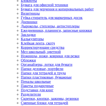
Блокноты
Бумага для офисной техники
Бумага для черчения и копировальных работ
Визитницы
Губка-стиратель для маркерных досок
Дневники
Дыроколы, степлеры, антистеплеры
Ежедневники, планинги, записные книжки
Закладки
Калькуляторы
Клейкая лента, скотч
Корректирующие средства
Мел школьный, цветной
Ножницы, ножи, коврики для резки
Обложки
Органайзеры, лотки для бумаги
Папки деловые, портфели
Папки для тетрадей и труда
Папки пластиковые, бумажные
Пеналы школьные
Пакеты подарочные
Подставки для книг
Разделители
Скрепки, кнопки, зажимы, резинки
Сменные блоки для тетрадей