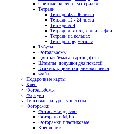
Счетные палочки, материалл
Тетради
Тетради 48 - 96 листа
Тетради 12 - 24 листа
Тетради А-4
Тетради для нот, каллиграфии
Тетради на кольцах
Тетради предметные
Тубусы
Фотоальбомы
Цветная бумага, картон, фетр.
Штампы, подушки для печатей
Этикетки, ценники, чековая лента
Файлы
Подарочные карты
Клей
Фотоальбомы
Фартуки
Гипсовые фигуры, манекены
Фоторамки
Фоторамки дерево
Фоторамки МДФ
Фоторамки пластиковые
Крепление