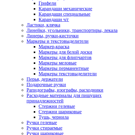
Грифели
Карандаши механические
Карандаши специальные
Карандаши ч/г
Ластики, клячка
Линейки, угольники, транспортиры, лекала
Линеры, ручки-кисточки
Маркеры и текстовыделители
Маркер-краска
Маркеры для белой доски
Маркеры для флипчартов
Маркеры меловые
Маркеры перманентные
Маркеры текстовыделители
Перья, держатели
Подарочные ручки
Рапидографы, изографы, расходники
Расходные материалы для пишущих
принадлежностей
Стержни гелевые
Стержни шариковые
Тушь, чернила
Ручки гелевые
Ручки стираемые
Ручки шариковые