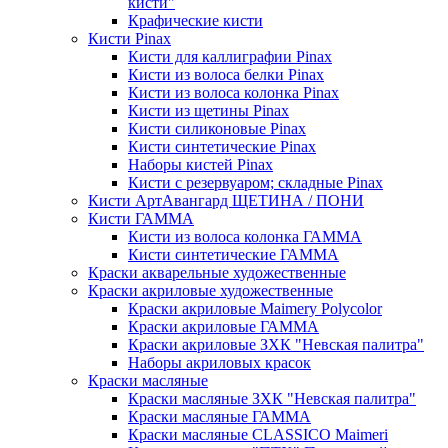
кисти"
Крафические кисти
Кисти Pinax
Кисти для каллиграфии Pinax
Кисти из волоса белки Pinax
Кисти из волоса колонка Pinax
Кисти из щетины Pinax
Кисти силиконовые Pinax
Кисти синтетические Pinax
Наборы кистей Pinax
Кисти с резервуаром; складные Pinax
Кисти АртАвангард ЩЕТИНА / ПОНИ
Кисти ГАММА
Кисти из волоса колонка ГАММА
Кисти синтетические ГАММА
Краски акварельные художественные
Краски акриловые художественные
Краски акриловые Maimery Polycolor
Краски акриловые ГАММА
Краски акриловые ЗХК "Невская палитра"
Наборы акриловых красок
Краски масляные
Краски масляные ЗХК "Невская палитра"
Краски масляные ГАММА
Краски масляные CLASSICO Maimeri