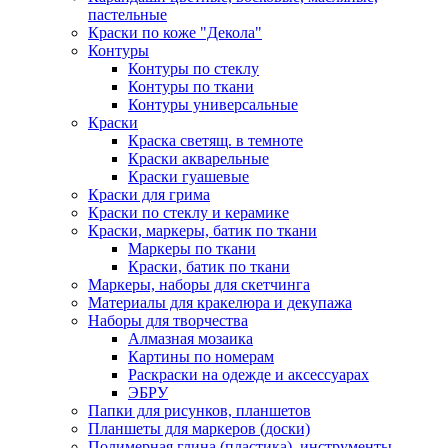
пастельные
Краски по коже "Декола"
Контуры
Контуры по стеклу
Контуры по ткани
Контуры универсальные
Краски
Краска светящ. в темноте
Краски акварельные
Краски гуашевые
Краски для грима
Краски по стеклу и керамике
Краски, маркеры, батик по ткани
Маркеры по ткани
Краски, батик по ткани
Маркеры, наборы для скетчинга
Материалы для кракелюра и декупажа
Наборы для творчества
Алмазная мозаика
Картины по номерам
Раскраски на одежде и аксессуарах
ЭБРУ
Папки для рисунков, планшетов
Планшеты для маркеров (доски)
Полимерная глина (пластика), инструменты