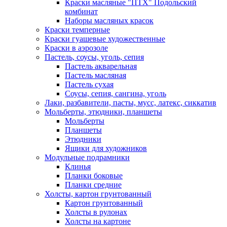
Краски масляные "ПТХ" Подольский
комбинат
Наборы масляных красок
Краски темперные
Краски гуашевые художественные
Краски в аэрозоле
Пастель, соусы, уголь, сепия
Пастель акварельная
Пастель масляная
Пастель сухая
Соусы, сепия, сангина, уголь
Лаки, разбавители, пасты, мусс, латекс, сиккатив
Мольберты, этюдники, планшеты
Мольберты
Планшеты
Этюдники
Ящики для художников
Модульные подрамники
Клинья
Планки боковые
Планки средние
Холсты, картон грунтованный
Картон грунтованный
Холсты в рулонах
Холсты на картоне