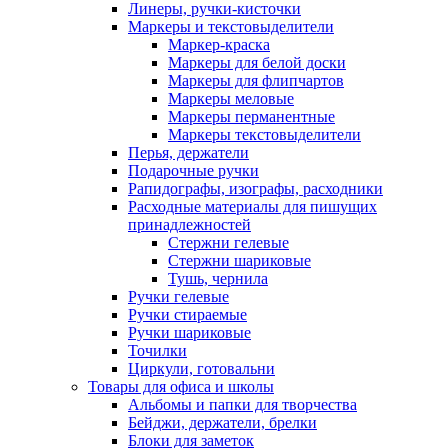
Линеры, ручки-кисточки
Маркеры и текстовыделители
Маркер-краска
Маркеры для белой доски
Маркеры для флипчартов
Маркеры меловые
Маркеры перманентные
Маркеры текстовыделители
Перья, держатели
Подарочные ручки
Рапидографы, изографы, расходники
Расходные материалы для пишущих
принадлежностей
Стержни гелевые
Стержни шариковые
Тушь, чернила
Ручки гелевые
Ручки стираемые
Ручки шариковые
Точилки
Циркули, готовальни
Товары для офиса и школы
Альбомы и папки для творчества
Бейджи, держатели, брелки
Блоки для заметок