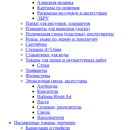
Алмазная мозаика
Картины по номерам
Раскраски на одежде и аксессуарах
ЭБРУ
Папки для рисунков, планшетов
Планшеты для маркеров (доски)
Полимерная глина (пластика), инструменты
Резцы, ножи по дереву и линолеуму
Скетчбуки
Стержни d=5.6мм
Стаканчики для воды
Товары для лепки и скульптурных работ
Стеки
Трафареты
Фломастеры
Эпоксидная смола, аксессуары
Артборды
Красители
Наборы Resin Art
Паста
Силикон, разделители
Смола
Наполнители
Письменные товары, черчение
Карандаши и грифели