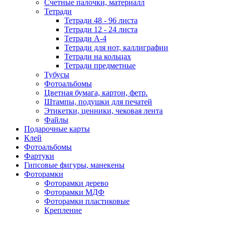
Счетные палочки, материалл
Тетради
Тетради 48 - 96 листа
Тетради 12 - 24 листа
Тетради А-4
Тетради для нот, каллиграфии
Тетради на кольцах
Тетради предметные
Тубусы
Фотоальбомы
Цветная бумага, картон, фетр.
Штампы, подушки для печатей
Этикетки, ценники, чековая лента
Файлы
Подарочные карты
Клей
Фотоальбомы
Фартуки
Гипсовые фигуры, манекены
Фоторамки
Фоторамки дерево
Фоторамки МДФ
Фоторамки пластиковые
Крепление