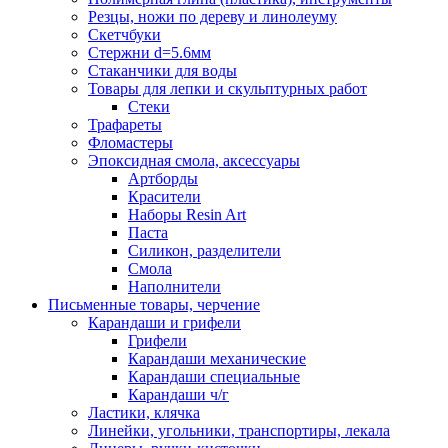
Резцы, ножи по дереву и линолеуму
Скетчбуки
Стержни d=5.6мм
Стаканчики для воды
Товары для лепки и скульптурных работ
Стеки
Трафареты
Фломастеры
Эпоксидная смола, аксессуары
Артборды
Красители
Наборы Resin Art
Паста
Силикон, разделители
Смола
Наполнители
Письменные товары, черчение
Карандаши и грифели
Грифели
Карандаши механические
Карандаши специальные
Карандаши ч/г
Ластики, клячка
Линейки, угольники, транспортиры, лекала