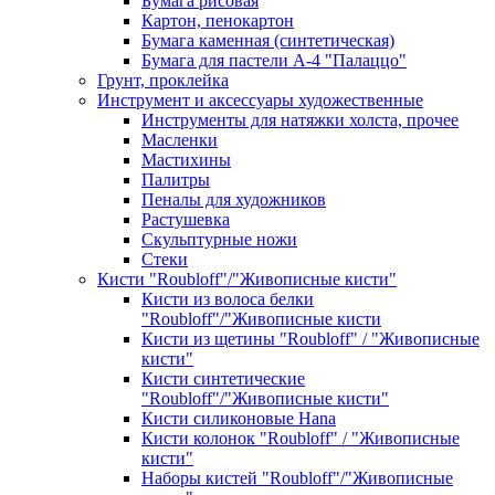
Бумага рисовая
Картон, пенокартон
Бумага каменная (синтетическая)
Бумага для пастели А-4 "Палаццо"
Грунт, проклейка
Инструмент и аксессуары художественные
Инструменты для натяжки холста, прочее
Масленки
Мастихины
Палитры
Пеналы для художников
Растушевка
Скульптурные ножи
Стеки
Кисти "Roubloff"/"Живописные кисти"
Кисти из волоса белки
"Roubloff"/"Живописные кисти
Кисти из щетины "Roubloff" / "Живописные
кисти"
Кисти синтетические
"Roubloff"/"Живописные кисти"
Кисти силиконовые Hana
Кисти колонок "Roubloff" / "Живописные
кисти"
Наборы кистей "Roubloff"/"Живописные