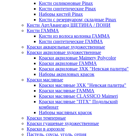
Кисти силиконовые Pinax
Кисти синтетические Pinax
Наборы кистей Pinax
Кисти с резервуаром; складные Pinax
Кисти АртАвангард ЩЕТИНА / ПОНИ
Кисти ГАММА
Кисти из волоса колонка ГАММА
Кисти синтетические ГАММА
Краски акварельные художественные
Краски акриловые художественные
Краски акриловые Maimery Polycolor
Краски акриловые ГАММА
Краски акриловые ЗХК "Невская палитра"
Наборы акриловых красок
Краски масляные
Краски масляные ЗХК "Невская палитра"
Краски масляные ГАММА
Краски масляные CLASSICO Maimeri
Краски масляные "ПТХ" Подольский
комбинат
Наборы масляных красок
Краски темперные
Краски гуашевые художественные
Краски в аэрозоле
Пастель, соусы, уголь, сепия