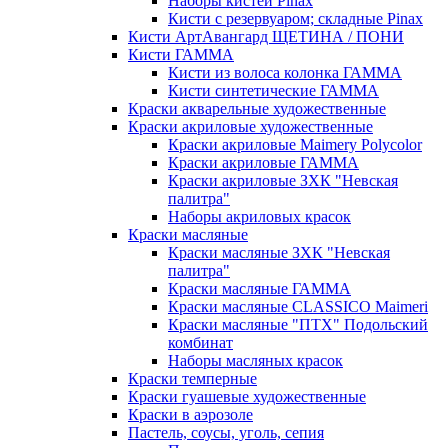
Наборы кистей Pinax
Кисти с резервуаром; складные Pinax
Кисти АртАвангард ЩЕТИНА / ПОНИ
Кисти ГАММА
Кисти из волоса колонка ГАММА
Кисти синтетические ГАММА
Краски акварельные художественные
Краски акриловые художественные
Краски акриловые Maimery Polycolor
Краски акриловые ГАММА
Краски акриловые ЗХК "Невская
палитра"
Наборы акриловых красок
Краски масляные
Краски масляные ЗХК "Невская
палитра"
Краски масляные ГАММА
Краски масляные CLASSICO Maimeri
Краски масляные "ПТХ" Подольский
комбинат
Наборы масляных красок
Краски темперные
Краски гуашевые художественные
Краски в аэрозоле
Пастель, соусы, уголь, сепия