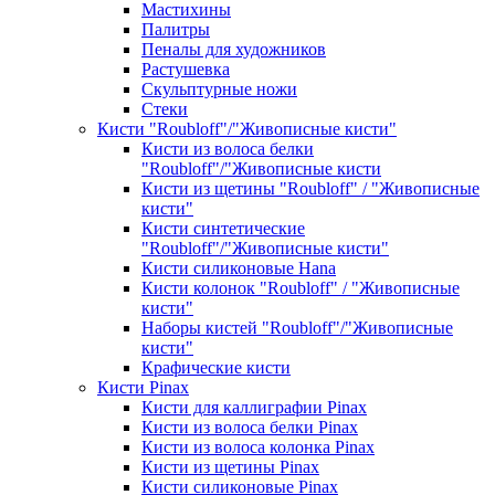
Мастихины
Палитры
Пеналы для художников
Растушевка
Скульптурные ножи
Стеки
Кисти "Roubloff"/"Живописные кисти"
Кисти из волоса белки
"Roubloff"/"Живописные кисти
Кисти из щетины "Roubloff" / "Живописные
кисти"
Кисти синтетические
"Roubloff"/"Живописные кисти"
Кисти силиконовые Hana
Кисти колонок "Roubloff" / "Живописные
кисти"
Наборы кистей "Roubloff"/"Живописные
кисти"
Крафические кисти
Кисти Pinax
Кисти для каллиграфии Pinax
Кисти из волоса белки Pinax
Кисти из волоса колонка Pinax
Кисти из щетины Pinax
Кисти силиконовые Pinax