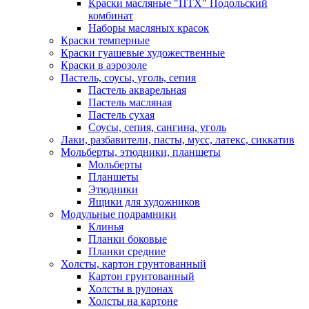
Краски масляные "ПТХ" Подольский
комбинат
Наборы масляных красок
Краски темперные
Краски гуашевые художественные
Краски в аэрозоле
Пастель, соусы, уголь, сепия
Пастель акварельная
Пастель масляная
Пастель сухая
Соусы, сепия, сангина, уголь
Лаки, разбавители, пасты, мусс, латекс, сиккатив
Мольберты, этюдники, планшеты
Мольберты
Планшеты
Этюдники
Ящики для художников
Модульные подрамники
Клинья
Планки боковые
Планки средние
Холсты, картон грунтованный
Картон грунтованный
Холсты в рулонах
Холсты на картоне