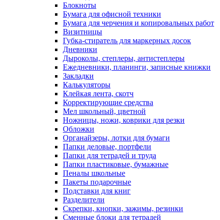
Блокноты
Бумага для офисной техники
Бумага для черчения и копировальных работ
Визитницы
Губка-стиратель для маркерных досок
Дневники
Дыроколы, степлеры, антистеплеры
Ежедневники, планинги, записные книжки
Закладки
Калькуляторы
Клейкая лента, скотч
Корректирующие средства
Мел школьный, цветной
Ножницы, ножи, коврики для резки
Обложки
Органайзеры, лотки для бумаги
Папки деловые, портфели
Папки для тетрадей и труда
Папки пластиковые, бумажные
Пеналы школьные
Пакеты подарочные
Подставки для книг
Разделители
Скрепки, кнопки, зажимы, резинки
Сменные блоки для тетрадей