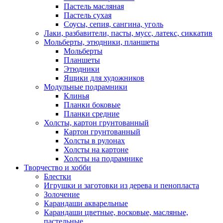
Пастель масляная
Пастель сухая
Соусы, сепия, сангина, уголь
Лаки, разбавители, пасты, мусс, латекс, сиккатив
Мольберты, этюдники, планшеты
Мольберты
Планшеты
Этюдники
Ящики для художников
Модульные подрамники
Клинья
Планки боковые
Планки средние
Холсты, картон грунтованный
Картон грунтованный
Холсты в рулонах
Холсты на картоне
Холсты на подрамнике
Творчество и хобби
Блестки
Игрушки и заготовки из дерева и пенопласта
Золочение
Карандаши акварельные
Карандаши цветные, восковые, масляные,
пастельные