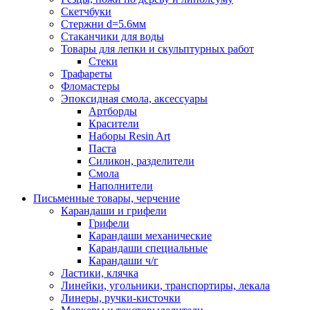
Скетчбуки
Стержни d=5.6мм
Стаканчики для воды
Товары для лепки и скульптурных работ
Стеки
Трафареты
Фломастеры
Эпоксидная смола, аксессуары
Артборды
Красители
Наборы Resin Art
Паста
Силикон, разделители
Смола
Наполнители
Письменные товары, черчение
Карандаши и грифели
Грифели
Карандаши механические
Карандаши специальные
Карандаши ч/г
Ластики, клячка
Линейки, угольники, транспортиры, лекала
Линеры, ручки-кисточки