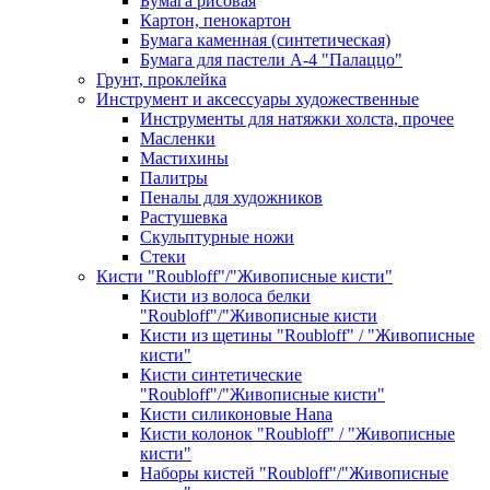
Бумага рисовая
Картон, пенокартон
Бумага каменная (синтетическая)
Бумага для пастели А-4 "Палаццо"
Грунт, проклейка
Инструмент и аксессуары художественные
Инструменты для натяжки холста, прочее
Масленки
Мастихины
Палитры
Пеналы для художников
Растушевка
Скульптурные ножи
Стеки
Кисти "Roubloff"/"Живописные кисти"
Кисти из волоса белки
"Roubloff"/"Живописные кисти
Кисти из щетины "Roubloff" / "Живописные
кисти"
Кисти синтетические
"Roubloff"/"Живописные кисти"
Кисти силиконовые Hana
Кисти колонок "Roubloff" / "Живописные
кисти"
Наборы кистей "Roubloff"/"Живописные