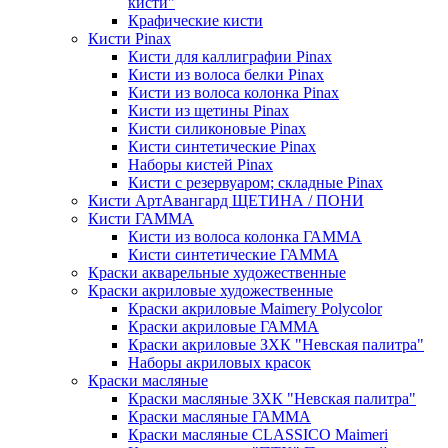
кисти"
Крафические кисти
Кисти Pinax
Кисти для каллиграфии Pinax
Кисти из волоса белки Pinax
Кисти из волоса колонка Pinax
Кисти из щетины Pinax
Кисти силиконовые Pinax
Кисти синтетические Pinax
Наборы кистей Pinax
Кисти с резервуаром; складные Pinax
Кисти АртАвангард ЩЕТИНА / ПОНИ
Кисти ГАММА
Кисти из волоса колонка ГАММА
Кисти синтетические ГАММА
Краски акварельные художественные
Краски акриловые художественные
Краски акриловые Maimery Polycolor
Краски акриловые ГАММА
Краски акриловые ЗХК "Невская палитра"
Наборы акриловых красок
Краски масляные
Краски масляные ЗХК "Невская палитра"
Краски масляные ГАММА
Краски масляные CLASSICO Maimeri