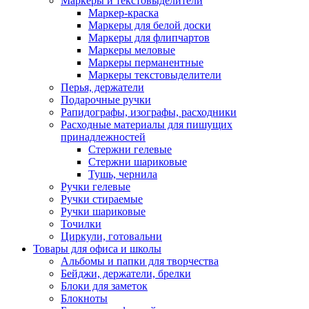
Маркеры и текстовыделители
Маркер-краска
Маркеры для белой доски
Маркеры для флипчартов
Маркеры меловые
Маркеры перманентные
Маркеры текстовыделители
Перья, держатели
Подарочные ручки
Рапидографы, изографы, расходники
Расходные материалы для пишущих
принадлежностей
Стержни гелевые
Стержни шариковые
Тушь, чернила
Ручки гелевые
Ручки стираемые
Ручки шариковые
Точилки
Циркули, готовальни
Товары для офиса и школы
Альбомы и папки для творчества
Бейджи, держатели, брелки
Блоки для заметок
Блокноты