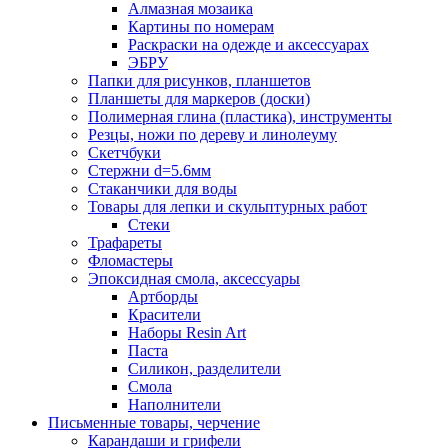
Алмазная мозаика
Картины по номерам
Раскраски на одежде и аксессуарах
ЭБРУ
Папки для рисунков, планшетов
Планшеты для маркеров (доски)
Полимерная глина (пластика), инструменты
Резцы, ножи по дереву и линолеуму
Скетчбуки
Стержни d=5.6мм
Стаканчики для воды
Товары для лепки и скульптурных работ
Стеки
Трафареты
Фломастеры
Эпоксидная смола, аксессуары
Артборды
Красители
Наборы Resin Art
Паста
Силикон, разделители
Смола
Наполнители
Письменные товары, черчение
Карандаши и грифели