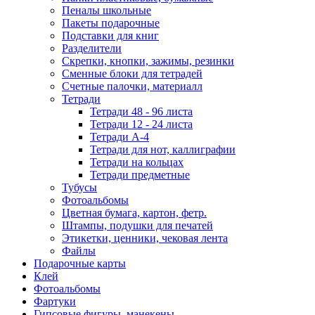
Пеналы школьные
Пакеты подарочные
Подставки для книг
Разделители
Скрепки, кнопки, зажимы, резинки
Сменные блоки для тетрадей
Счетные палочки, материалл
Тетради
Тетради 48 - 96 листа
Тетради 12 - 24 листа
Тетради А-4
Тетради для нот, каллиграфии
Тетради на кольцах
Тетради предметные
Тубусы
Фотоальбомы
Цветная бумага, картон, фетр.
Штампы, подушки для печатей
Этикетки, ценники, чековая лента
Файлы
Подарочные карты
Клей
Фотоальбомы
Фартуки
Гипсовые фигуры, манекены