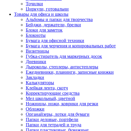
Точилки
Циркули, готовальни
Товары для офиса и школы
Альбомы и папки для творчества
Бейджи, держатели, брелки
Блоки для заметок
Блокноты
Бумага для офисной техники
Бумага для черчения и копировальных работ
Визитницы
Губка-стиратель для маркерных досок
Дневники
Дыроколы, степлеры, антистеплеры
Ежедневники, планинги, записные книжки
Закладки
Калькуляторы
Клейкая лента, скотч
Корректирующие средства
Мел школьный, цветной
Ножницы, ножи, коврики для резки
Обложки
Органайзеры, лотки для бумаги
Папки деловые, портфели
Папки для тетрадей и труда
Папки пластиковые, бумажные