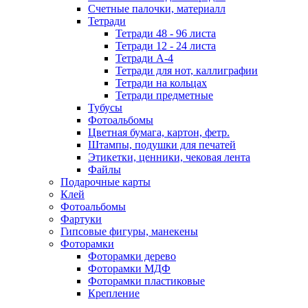
Счетные палочки, материалл
Тетради
Тетради 48 - 96 листа
Тетради 12 - 24 листа
Тетради А-4
Тетради для нот, каллиграфии
Тетради на кольцах
Тетради предметные
Тубусы
Фотоальбомы
Цветная бумага, картон, фетр.
Штампы, подушки для печатей
Этикетки, ценники, чековая лента
Файлы
Подарочные карты
Клей
Фотоальбомы
Фартуки
Гипсовые фигуры, манекены
Фоторамки
Фоторамки дерево
Фоторамки МДФ
Фоторамки пластиковые
Крепление