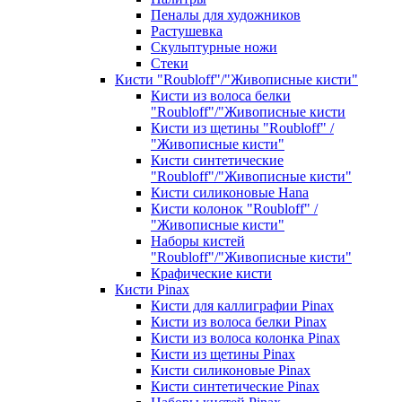
Пеналы для художников
Растушевка
Скульптурные ножи
Стеки
Кисти "Roubloff"/"Живописные кисти"
Кисти из волоса белки
"Roubloff"/"Живописные кисти
Кисти из щетины "Roubloff" /
"Живописные кисти"
Кисти синтетические
"Roubloff"/"Живописные кисти"
Кисти силиконовые Hana
Кисти колонок "Roubloff" /
"Живописные кисти"
Наборы кистей
"Roubloff"/"Живописные кисти"
Крафические кисти
Кисти Pinax
Кисти для каллиграфии Pinax
Кисти из волоса белки Pinax
Кисти из волоса колонка Pinax
Кисти из щетины Pinax
Кисти силиконовые Pinax
Кисти синтетические Pinax