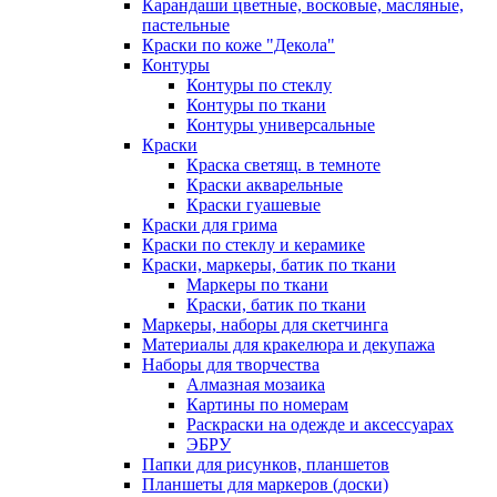
Карандаши цветные, восковые, масляные,
пастельные
Краски по коже "Декола"
Контуры
Контуры по стеклу
Контуры по ткани
Контуры универсальные
Краски
Краска светящ. в темноте
Краски акварельные
Краски гуашевые
Краски для грима
Краски по стеклу и керамике
Краски, маркеры, батик по ткани
Маркеры по ткани
Краски, батик по ткани
Маркеры, наборы для скетчинга
Материалы для кракелюра и декупажа
Наборы для творчества
Алмазная мозаика
Картины по номерам
Раскраски на одежде и аксессуарах
ЭБРУ
Папки для рисунков, планшетов
Планшеты для маркеров (доски)