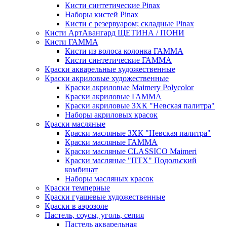
Кисти синтетические Pinax
Наборы кистей Pinax
Кисти с резервуаром; складные Pinax
Кисти АртАвангард ЩЕТИНА / ПОНИ
Кисти ГАММА
Кисти из волоса колонка ГАММА
Кисти синтетические ГАММА
Краски акварельные художественные
Краски акриловые художественные
Краски акриловые Maimery Polycolor
Краски акриловые ГАММА
Краски акриловые ЗХК "Невская палитра"
Наборы акриловых красок
Краски масляные
Краски масляные ЗХК "Невская палитра"
Краски масляные ГАММА
Краски масляные CLASSICO Maimeri
Краски масляные "ПТХ" Подольский
комбинат
Наборы масляных красок
Краски темперные
Краски гуашевые художественные
Краски в аэрозоле
Пастель, соусы, уголь, сепия
Пастель акварельная