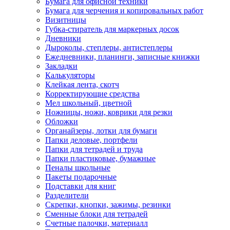
Бумага для офисной техники
Бумага для черчения и копировальных работ
Визитницы
Губка-стиратель для маркерных досок
Дневники
Дыроколы, степлеры, антистеплеры
Ежедневники, планинги, записные книжки
Закладки
Калькуляторы
Клейкая лента, скотч
Корректирующие средства
Мел школьный, цветной
Ножницы, ножи, коврики для резки
Обложки
Органайзеры, лотки для бумаги
Папки деловые, портфели
Папки для тетрадей и труда
Папки пластиковые, бумажные
Пеналы школьные
Пакеты подарочные
Подставки для книг
Разделители
Скрепки, кнопки, зажимы, резинки
Сменные блоки для тетрадей
Счетные палочки, материалл