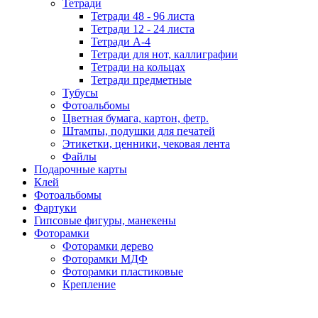
Тетради
Тетради 48 - 96 листа
Тетради 12 - 24 листа
Тетради А-4
Тетради для нот, каллиграфии
Тетради на кольцах
Тетради предметные
Тубусы
Фотоальбомы
Цветная бумага, картон, фетр.
Штампы, подушки для печатей
Этикетки, ценники, чековая лента
Файлы
Подарочные карты
Клей
Фотоальбомы
Фартуки
Гипсовые фигуры, манекены
Фоторамки
Фоторамки дерево
Фоторамки МДФ
Фоторамки пластиковые
Крепление