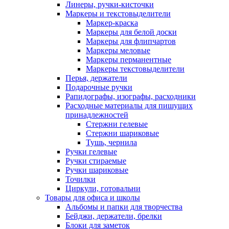
Линеры, ручки-кисточки
Маркеры и текстовыделители
Маркер-краска
Маркеры для белой доски
Маркеры для флипчартов
Маркеры меловые
Маркеры перманентные
Маркеры текстовыделители
Перья, держатели
Подарочные ручки
Рапидографы, изографы, расходники
Расходные материалы для пишущих
принадлежностей
Стержни гелевые
Стержни шариковые
Тушь, чернила
Ручки гелевые
Ручки стираемые
Ручки шариковые
Точилки
Циркули, готовальни
Товары для офиса и школы
Альбомы и папки для творчества
Бейджи, держатели, брелки
Блоки для заметок