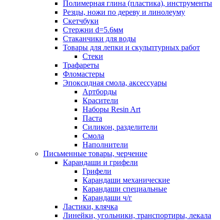
Полимерная глина (пластика), инструменты
Резцы, ножи по дереву и линолеуму
Скетчбуки
Стержни d=5.6мм
Стаканчики для воды
Товары для лепки и скульптурных работ
Стеки
Трафареты
Фломастеры
Эпоксидная смола, аксессуары
Артборды
Красители
Наборы Resin Art
Паста
Силикон, разделители
Смола
Наполнители
Письменные товары, черчение
Карандаши и грифели
Грифели
Карандаши механические
Карандаши специальные
Карандаши ч/г
Ластики, клячка
Линейки, угольники, транспортиры, лекала