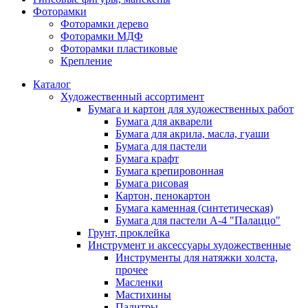
Фоторамки
Фоторамки дерево
Фоторамки МДФ
Фоторамки пластиковые
Крепление
Каталог
Художественный ассортимент
Бумага и картон для художественных работ
Бумага для акварели
Бумага для акрила, масла, гуаши
Бумага для пастели
Бумага крафт
Бумага крепировонная
Бумага рисовая
Картон, пенокартон
Бумага каменная (синтетическая)
Бумага для пастели А-4 "Палаццо"
Грунт, проклейка
Инструмент и аксессуары художественные
Инструменты для натяжки холста,
прочее
Масленки
Мастихины
Палитры