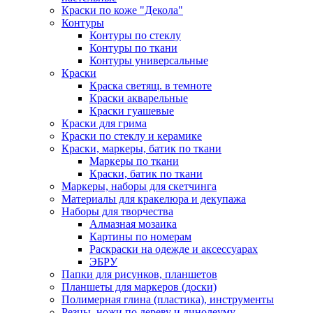
Краски по коже "Декола"
Контуры
Контуры по стеклу
Контуры по ткани
Контуры универсальные
Краски
Краска светящ. в темноте
Краски акварельные
Краски гуашевые
Краски для грима
Краски по стеклу и керамике
Краски, маркеры, батик по ткани
Маркеры по ткани
Краски, батик по ткани
Маркеры, наборы для скетчинга
Материалы для кракелюра и декупажа
Наборы для творчества
Алмазная мозаика
Картины по номерам
Раскраски на одежде и аксессуарах
ЭБРУ
Папки для рисунков, планшетов
Планшеты для маркеров (доски)
Полимерная глина (пластика), инструменты
Резцы, ножи по дереву и линолеуму