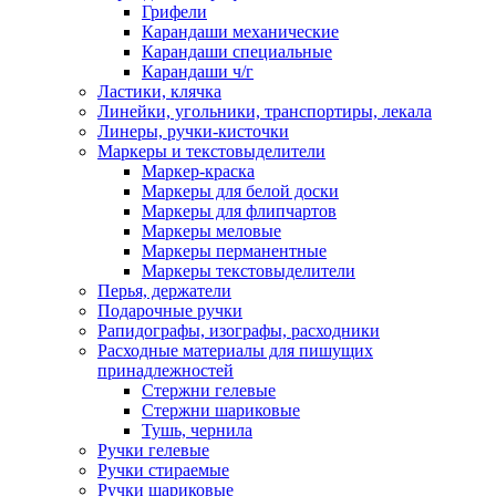
Грифели
Карандаши механические
Карандаши специальные
Карандаши ч/г
Ластики, клячка
Линейки, угольники, транспортиры, лекала
Линеры, ручки-кисточки
Маркеры и текстовыделители
Маркер-краска
Маркеры для белой доски
Маркеры для флипчартов
Маркеры меловые
Маркеры перманентные
Маркеры текстовыделители
Перья, держатели
Подарочные ручки
Рапидографы, изографы, расходники
Расходные материалы для пишущих
принадлежностей
Стержни гелевые
Стержни шариковые
Тушь, чернила
Ручки гелевые
Ручки стираемые
Ручки шариковые