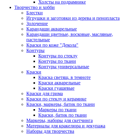
Холсты на подрамнике
Творчество и хобби
Блестки
Игрушки и заготовки из дерева и пенопласта
Золочение
Карандаши акварельные
Карандаши цветные, восковые, масляные,
пастельные
Краски по коже "Декола"
Контуры
Контуры по стеклу
Контуры по ткани
Контуры универсальные
Краски
Краска светящ. в темноте
Краски акварельные
Краски гуашевые
Краски для грима
Краски по стеклу и керамике
Краски, маркеры, батик по ткани
Маркеры по ткани
Краски, батик по ткани
Маркеры, наборы для скетчинга
Материалы для кракелюра и декупажа
Наборы для творчества