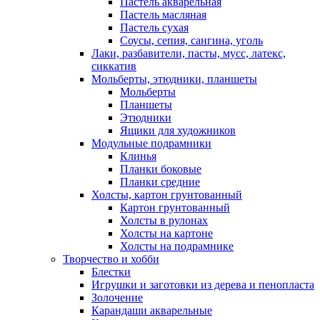
Пастель акварельная
Пастель масляная
Пастель сухая
Соусы, сепия, сангина, уголь
Лаки, разбавители, пасты, мусс, латекс,
сиккатив
Мольберты, этюдники, планшеты
Мольберты
Планшеты
Этюдники
Ящики для художников
Модульные подрамники
Клинья
Планки боковые
Планки средние
Холсты, картон грунтованный
Картон грунтованный
Холсты в рулонах
Холсты на картоне
Холсты на подрамнике
Творчество и хобби
Блестки
Игрушки и заготовки из дерева и пенопласта
Золочение
Карандаши акварельные