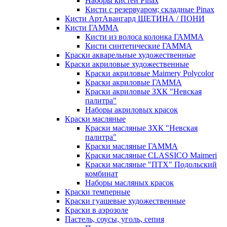
Наборы кистей Pinax
Кисти с резервуаром; складные Pinax
Кисти АртАвангард ЩЕТИНА / ПОНИ
Кисти ГАММА
Кисти из волоса колонка ГАММА
Кисти синтетические ГАММА
Краски акварельные художественные
Краски акриловые художественные
Краски акриловые Maimery Polycolor
Краски акриловые ГАММА
Краски акриловые ЗХК "Невская
палитра"
Наборы акриловых красок
Краски масляные
Краски масляные ЗХК "Невская
палитра"
Краски масляные ГАММА
Краски масляные CLASSICO Maimeri
Краски масляные "ПТХ" Подольский
комбинат
Наборы масляных красок
Краски темперные
Краски гуашевые художественные
Краски в аэрозоле
Пастель, соусы, уголь, сепия