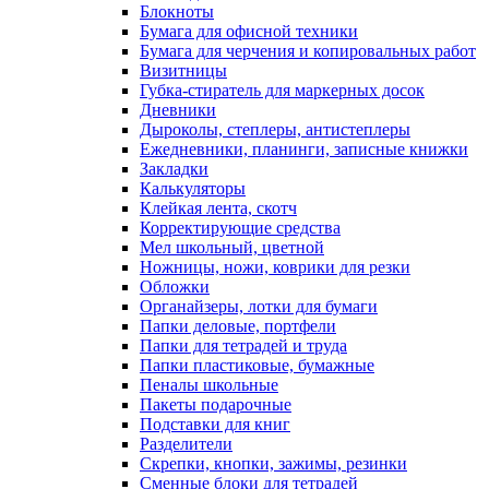
Блокноты
Бумага для офисной техники
Бумага для черчения и копировальных работ
Визитницы
Губка-стиратель для маркерных досок
Дневники
Дыроколы, степлеры, антистеплеры
Ежедневники, планинги, записные книжки
Закладки
Калькуляторы
Клейкая лента, скотч
Корректирующие средства
Мел школьный, цветной
Ножницы, ножи, коврики для резки
Обложки
Органайзеры, лотки для бумаги
Папки деловые, портфели
Папки для тетрадей и труда
Папки пластиковые, бумажные
Пеналы школьные
Пакеты подарочные
Подставки для книг
Разделители
Скрепки, кнопки, зажимы, резинки
Сменные блоки для тетрадей