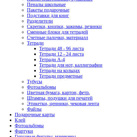
Пеналы школьные
Пакеты подарочные
Подставки для книг
Разделители
Скрепки, кнопки, зажимы, резинки
Сменные блоки для тетрадей
Счетные палочки, материалл
Тетради
Тетради 48 - 96 листа
Тетради 12 - 24 листа
Тетради А-4
Тетради для нот, каллиграфии
Тетради на кольцах
Тетради предметные
Тубусы
Фотоальбомы
Цветная бумага, картон, фетр.
Штампы, подушки для печатей
Этикетки, ценники, чековая лента
Файлы
Подарочные карты
Клей
Фотоальбомы
Фартуки
Гипсовые фигуры, манекены