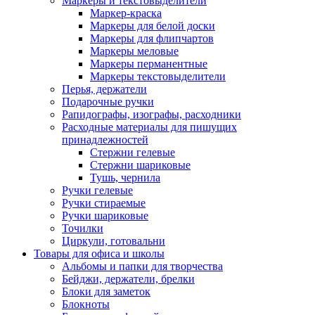
Маркеры и текстовыделители
Маркер-краска
Маркеры для белой доски
Маркеры для флипчартов
Маркеры меловые
Маркеры перманентные
Маркеры текстовыделители
Перья, держатели
Подарочные ручки
Рапидографы, изографы, расходники
Расходные материалы для пишущих
принадлежностей
Стержни гелевые
Стержни шариковые
Тушь, чернила
Ручки гелевые
Ручки стираемые
Ручки шариковые
Точилки
Циркули, готовальни
Товары для офиса и школы
Альбомы и папки для творчества
Бейджи, держатели, брелки
Блоки для заметок
Блокноты