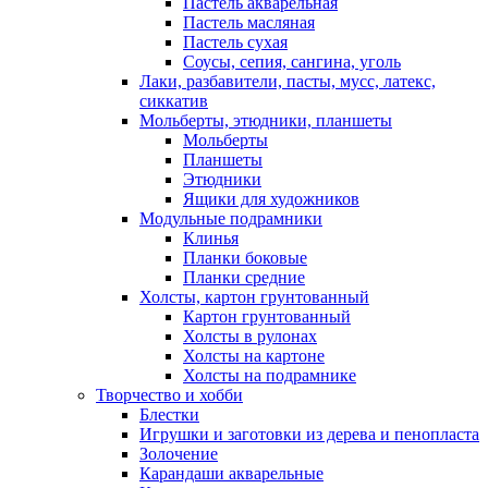
Пастель акварельная
Пастель масляная
Пастель сухая
Соусы, сепия, сангина, уголь
Лаки, разбавители, пасты, мусс, латекс,
сиккатив
Мольберты, этюдники, планшеты
Мольберты
Планшеты
Этюдники
Ящики для художников
Модульные подрамники
Клинья
Планки боковые
Планки средние
Холсты, картон грунтованный
Картон грунтованный
Холсты в рулонах
Холсты на картоне
Холсты на подрамнике
Творчество и хобби
Блестки
Игрушки и заготовки из дерева и пенопласта
Золочение
Карандаши акварельные