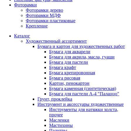
Фоторамки
Фоторамки дерево
Фоторамки МДФ
Фоторамки пластиковые
Крепление
Каталог
Художественный ассортимент
Бумага и картон для художественных работ
Бумага для акварели
Бумага для акрила, масла, гуаши
Бумага для пастели
Бумага крафт
Бумага крепировонная
Бумага рисовая
Картон, пенокартон
Бумага каменная (синтетическая)
Бумага для пастели А-4 "Палаццо"
Грунт, проклейка
Инструмент и аксессуары художественные
Инструменты для натяжки холста,
прочее
Масленки
Мастихины
Палитры