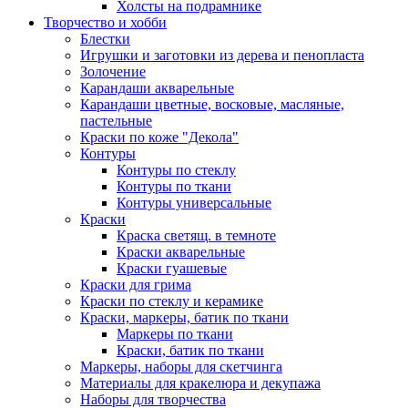
Холсты на подрамнике
Творчество и хобби
Блестки
Игрушки и заготовки из дерева и пенопласта
Золочение
Карандаши акварельные
Карандаши цветные, восковые, масляные,
пастельные
Краски по коже "Декола"
Контуры
Контуры по стеклу
Контуры по ткани
Контуры универсальные
Краски
Краска светящ. в темноте
Краски акварельные
Краски гуашевые
Краски для грима
Краски по стеклу и керамике
Краски, маркеры, батик по ткани
Маркеры по ткани
Краски, батик по ткани
Маркеры, наборы для скетчинга
Материалы для кракелюра и декупажа
Наборы для творчества