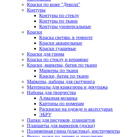
Краски по коже "Декола"
Контуры
Контуры по стеклу
Контуры по ткани
Контуры универсальные
Краски
Краска светящ. в темноте
Краски акварельные
Краски гуашевые
Краски для грима
Краски по стеклу и керамике
Краски, маркеры, батик по ткани
Маркеры по ткани
Краски, батик по ткани
Маркеры, наборы для скетчинга
Материалы для кракелюра и декупажа
Наборы для творчества
Алмазная мозаика
Картины по номерам
Раскраски на одежде и аксессуарах
ЭБРУ
Папки для рисунков, планшетов
Планшеты для маркеров (доски)
Полимерная глина (пластика), инструменты
Резцы, ножи по дереву и линолеуму