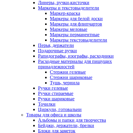
Линеры, ручки-кисточки
Маркеры и текстовыделители
Маркер-краска
Маркеры для белой доски
Маркеры для флипчартов
Маркеры меловые
Маркеры перманентные
Маркеры текстовыделители
Перья, держатели
Подарочные ручки
Рапидографы, изографы, расходники
Расходные материалы для пишущих
принадлежностей
Стержни гелевые
Стержни шариковые
Тушь, чернила
Ручки гелевые
Ручки стираемые
Ручки шариковые
Точилки
Циркули, готовальни
Товары для офиса и школы
Альбомы и папки для творчества
Бейджи, держатели, брелки
Блоки для заметок