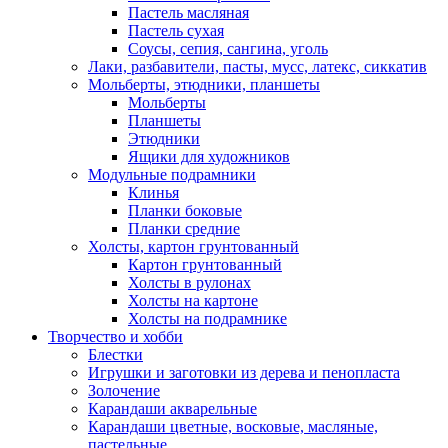
Пастель масляная
Пастель сухая
Соусы, сепия, сангина, уголь
Лаки, разбавители, пасты, мусс, латекс, сиккатив
Мольберты, этюдники, планшеты
Мольберты
Планшеты
Этюдники
Ящики для художников
Модульные подрамники
Клинья
Планки боковые
Планки средние
Холсты, картон грунтованный
Картон грунтованный
Холсты в рулонах
Холсты на картоне
Холсты на подрамнике
Творчество и хобби
Блестки
Игрушки и заготовки из дерева и пенопласта
Золочение
Карандаши акварельные
Карандаши цветные, восковые, масляные,
пастельные