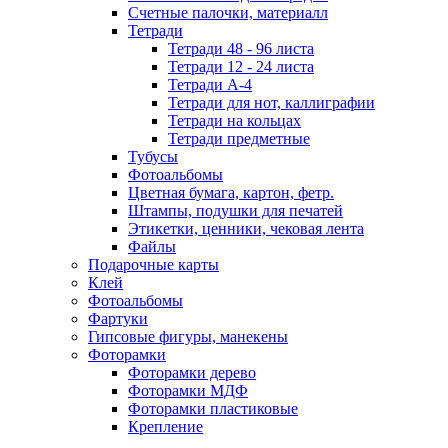
Счетные палочки, материалл
Тетради
Тетради 48 - 96 листа
Тетради 12 - 24 листа
Тетради А-4
Тетради для нот, каллиграфии
Тетради на кольцах
Тетради предметные
Тубусы
Фотоальбомы
Цветная бумага, картон, фетр.
Штампы, подушки для печатей
Этикетки, ценники, чековая лента
Файлы
Подарочные карты
Клей
Фотоальбомы
Фартуки
Гипсовые фигуры, манекены
Фоторамки
Фоторамки дерево
Фоторамки МДФ
Фоторамки пластиковые
Крепление