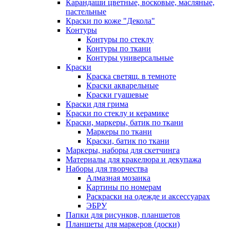
Карандаши цветные, восковые, масляные,
пастельные
Краски по коже "Декола"
Контуры
Контуры по стеклу
Контуры по ткани
Контуры универсальные
Краски
Краска светящ. в темноте
Краски акварельные
Краски гуашевые
Краски для грима
Краски по стеклу и керамике
Краски, маркеры, батик по ткани
Маркеры по ткани
Краски, батик по ткани
Маркеры, наборы для скетчинга
Материалы для кракелюра и декупажа
Наборы для творчества
Алмазная мозаика
Картины по номерам
Раскраски на одежде и аксессуарах
ЭБРУ
Папки для рисунков, планшетов
Планшеты для маркеров (доски)