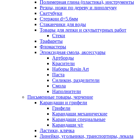
Полимерная глина (пластика), инструменты
Резцы, ножи по дереву и линолеуму
Скетчбуки
Стержни d=5.6мм
Стаканчики для воды
Товары для лепки и скульптурных работ
Стеки
Трафареты
Фломастеры
Эпоксидная смола, аксессуары
Артборды
Красители
Наборы Resin Art
Паста
Силикон, разделители
Смола
Наполнители
Письменные товары, черчение
Карандаши и грифели
Грифели
Карандаши механические
Карандаши специальные
Карандаши ч/г
Ластики, клячка
Линейки, угольники, транспортиры, лекала