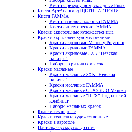
Наборы кистей Pinax
Кисти с резервуаром; складные Pinax
Кисти АртАвангард ЩЕТИНА / ПОНИ
Кисти ГАММА
Кисти из волоса колонка ГАММА
Кисти синтетические ГАММА
Краски акварельные художественные
Краски акриловые художественные
Краски акриловые Maimery Polycolor
Краски акриловые ГАММА
Краски акриловые ЗХК "Невская
палитра"
Наборы акриловых красок
Краски масляные
Краски масляные ЗХК "Невская
палитра"
Краски масляные ГАММА
Краски масляные CLASSICO Maimeri
Краски масляные "ПТХ" Подольский
комбинат
Наборы масляных красок
Краски темперные
Краски гуашевые художественные
Краски в аэрозоле
Пастель, соусы, уголь, сепия