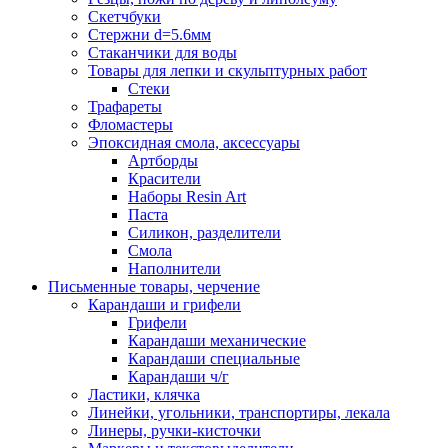
Скетчбуки
Стержни d=5.6мм
Стаканчики для воды
Товары для лепки и скульптурных работ
Стеки
Трафареты
Фломастеры
Эпоксидная смола, аксессуары
Артборды
Красители
Наборы Resin Art
Паста
Силикон, разделители
Смола
Наполнители
Письменные товары, черчение
Карандаши и грифели
Грифели
Карандаши механические
Карандаши специальные
Карандаши ч/г
Ластики, клячка
Линейки, угольники, транспортиры, лекала
Линеры, ручки-кисточки