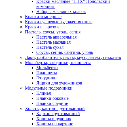
Краски масляные "ПТХ" Подольский
комбинат
Наборы масляных красок
Краски темперные
Краски гуашевые художественные
Краски в аэрозоле
Пастель, соусы, уголь, сепия
Пастель акварельная
Пастель масляная
Пастель сухая
Соусы, сепия, сангина, уголь
Лаки, разбавители, пасты, мусс, латекс, сиккатив
Мольберты, этюдники, планшеты
Мольберты
Планшеты
Этюдники
Ящики для художников
Модульные подрамники
Клинья
Планки боковые
Планки средние
Холсты, картон грунтованный
Картон грунтованный
Холсты в рулонах
Холсты на картоне