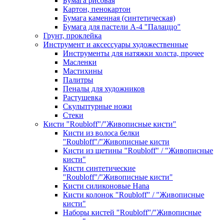
Бумага рисовая
Картон, пенокартон
Бумага каменная (синтетическая)
Бумага для пастели А-4 "Палаццо"
Грунт, проклейка
Инструмент и аксессуары художественные
Инструменты для натяжки холста, прочее
Масленки
Мастихины
Палитры
Пеналы для художников
Растушевка
Скульптурные ножи
Стеки
Кисти "Roubloff"/"Живописные кисти"
Кисти из волоса белки
"Roubloff"/"Живописные кисти
Кисти из щетины "Roubloff" / "Живописные
кисти"
Кисти синтетические
"Roubloff"/"Живописные кисти"
Кисти силиконовые Hana
Кисти колонок "Roubloff" / "Живописные
кисти"
Наборы кистей "Roubloff"/"Живописные