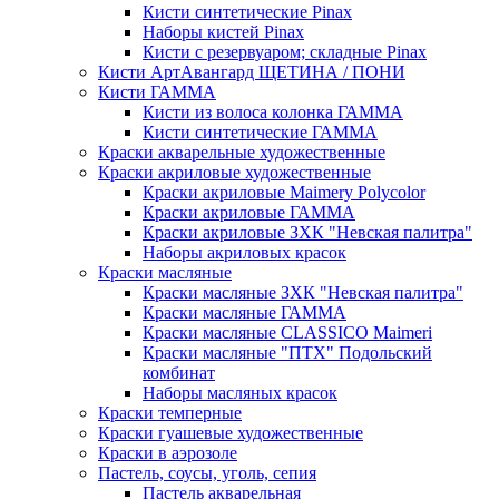
Кисти синтетические Pinax
Наборы кистей Pinax
Кисти с резервуаром; складные Pinax
Кисти АртАвангард ЩЕТИНА / ПОНИ
Кисти ГАММА
Кисти из волоса колонка ГАММА
Кисти синтетические ГАММА
Краски акварельные художественные
Краски акриловые художественные
Краски акриловые Maimery Polycolor
Краски акриловые ГАММА
Краски акриловые ЗХК "Невская палитра"
Наборы акриловых красок
Краски масляные
Краски масляные ЗХК "Невская палитра"
Краски масляные ГАММА
Краски масляные CLASSICO Maimeri
Краски масляные "ПТХ" Подольский
комбинат
Наборы масляных красок
Краски темперные
Краски гуашевые художественные
Краски в аэрозоле
Пастель, соусы, уголь, сепия
Пастель акварельная