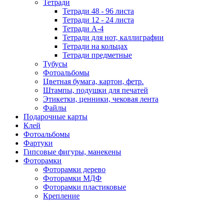
Тетради
Тетради 48 - 96 листа
Тетради 12 - 24 листа
Тетради А-4
Тетради для нот, каллиграфии
Тетради на кольцах
Тетради предметные
Тубусы
Фотоальбомы
Цветная бумага, картон, фетр.
Штампы, подушки для печатей
Этикетки, ценники, чековая лента
Файлы
Подарочные карты
Клей
Фотоальбомы
Фартуки
Гипсовые фигуры, манекены
Фоторамки
Фоторамки дерево
Фоторамки МДФ
Фоторамки пластиковые
Крепление