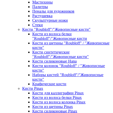
Мастихины
Палитры
Пеналы для художников
Растушевка
Скульптурные ножи
Стеки
Кисти "Roubloff"/"Живописные кисти"
Кисти из волоса белки
"Roubloff"/"Живописные кисти
Кисти из щетины "Roubloff" / "Живописные
кисти"
Кисти синтетические
"Roubloff"/"Живописные кисти"
Кисти силиконовые Hana
Кисти колонок "Roubloff" / "Живописные
кисти"
Наборы кистей "Roubloff"/"Живописные
кисти"
Крафические кисти
Кисти Pinax
Кисти для каллиграфии Pinax
Кисти из волоса белки Pinax
Кисти из волоса колонка Pinax
Кисти из щетины Pinax
Кисти силиконовые Pinax