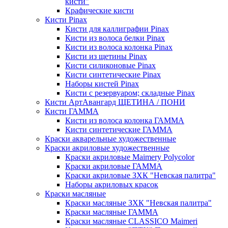
кисти"
Крафические кисти
Кисти Pinax
Кисти для каллиграфии Pinax
Кисти из волоса белки Pinax
Кисти из волоса колонка Pinax
Кисти из щетины Pinax
Кисти силиконовые Pinax
Кисти синтетические Pinax
Наборы кистей Pinax
Кисти с резервуаром; складные Pinax
Кисти АртАвангард ЩЕТИНА / ПОНИ
Кисти ГАММА
Кисти из волоса колонка ГАММА
Кисти синтетические ГАММА
Краски акварельные художественные
Краски акриловые художественные
Краски акриловые Maimery Polycolor
Краски акриловые ГАММА
Краски акриловые ЗХК "Невская палитра"
Наборы акриловых красок
Краски масляные
Краски масляные ЗХК "Невская палитра"
Краски масляные ГАММА
Краски масляные CLASSICO Maimeri