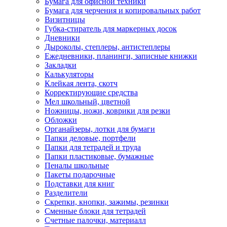
Бумага для офисной техники
Бумага для черчения и копировальных работ
Визитницы
Губка-стиратель для маркерных досок
Дневники
Дыроколы, степлеры, антистеплеры
Ежедневники, планинги, записные книжки
Закладки
Калькуляторы
Клейкая лента, скотч
Корректирующие средства
Мел школьный, цветной
Ножницы, ножи, коврики для резки
Обложки
Органайзеры, лотки для бумаги
Папки деловые, портфели
Папки для тетрадей и труда
Папки пластиковые, бумажные
Пеналы школьные
Пакеты подарочные
Подставки для книг
Разделители
Скрепки, кнопки, зажимы, резинки
Сменные блоки для тетрадей
Счетные палочки, материалл