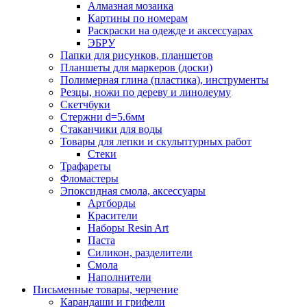
Алмазная мозаика
Картины по номерам
Раскраски на одежде и аксессуарах
ЭБРУ
Папки для рисунков, планшетов
Планшеты для маркеров (доски)
Полимерная глина (пластика), инструменты
Резцы, ножи по дереву и линолеуму
Скетчбуки
Стержни d=5.6мм
Стаканчики для воды
Товары для лепки и скульптурных работ
Стеки
Трафареты
Фломастеры
Эпоксидная смола, аксессуары
Артборды
Красители
Наборы Resin Art
Паста
Силикон, разделители
Смола
Наполнители
Письменные товары, черчение
Карандаши и грифели