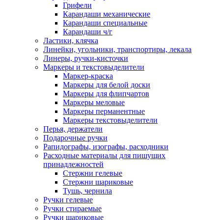
Грифели
Карандаши механические
Карандаши специальные
Карандаши ч/г
Ластики, клячка
Линейки, угольники, транспортиры, лекала
Линеры, ручки-кисточки
Маркеры и текстовыделители
Маркер-краска
Маркеры для белой доски
Маркеры для флипчартов
Маркеры меловые
Маркеры перманентные
Маркеры текстовыделители
Перья, держатели
Подарочные ручки
Рапидографы, изографы, расходники
Расходные материалы для пишущих
принадлежностей
Стержни гелевые
Стержни шариковые
Тушь, чернила
Ручки гелевые
Ручки стираемые
Ручки шариковые