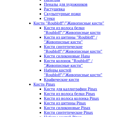
Пеналы для художников
Растушевка
Скульптурные ножи
Стеки
Кисти "Roubloff"/"Живописные кисти"
Кисти из волоса белки
"Roubloff"/"Живописные кисти
Кисти из щетины "Roubloff" /
"Живописные кисти"
Кисти синтетические
"Roubloff"/"Живописные кисти"
Кисти силиконовые Hana
Кисти колонок "Roubloff" /
"Живописные кисти"
Наборы кистей
"Roubloff"/"Живописные кисти"
Крафические кисти
Кисти Pinax
Кисти для каллиграфии Pinax
Кисти из волоса белки Pinax
Кисти из волоса колонка Pinax
Кисти из щетины Pinax
Кисти силиконовые Pinax
Кисти синтетические Pinax