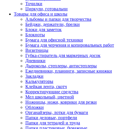
Точилки
Циркули, готовальни
Товары для офиса и школы
Альбомы и папки для творчества
Бейджи, держатели, брелки
Блоки для заметок
Блокноты
Бумага для офисной техники
Бумага для черчения и копировальных работ
Визитницы
Губка-стиратель для маркерных досок
Дневники
Дыроколы, степлеры, антистеплеры
Ежедневники, планинги, записные книжки
Закладки
Калькуляторы
Клейкая лента, скотч
Корректирующие средства
Мел школьный, цветной
Ножницы, ножи, коврики для резки
Обложки
Органайзеры, лотки для бумаги
Папки деловые, портфели
Папки для тетрадей и труда
Папки пластиковые, бумажные