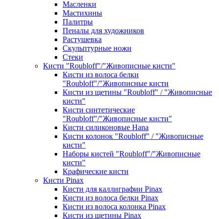
Масленки
Мастихины
Палитры
Пеналы для художников
Растушевка
Скульптурные ножи
Стеки
Кисти "Roubloff"/"Живописные кисти"
Кисти из волоса белки
"Roubloff"/"Живописные кисти
Кисти из щетины "Roubloff" / "Живописные
кисти"
Кисти синтетические
"Roubloff"/"Живописные кисти"
Кисти силиконовые Hana
Кисти колонок "Roubloff" / "Живописные
кисти"
Наборы кистей "Roubloff"/"Живописные
кисти"
Крафические кисти
Кисти Pinax
Кисти для каллиграфии Pinax
Кисти из волоса белки Pinax
Кисти из волоса колонка Pinax
Кисти из щетины Pinax