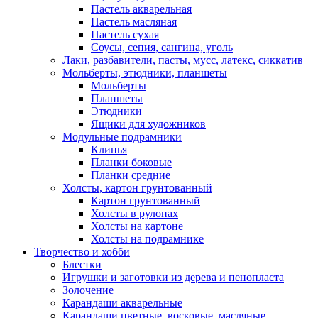
Пастель акварельная
Пастель масляная
Пастель сухая
Соусы, сепия, сангина, уголь
Лаки, разбавители, пасты, мусс, латекс, сиккатив
Мольберты, этюдники, планшеты
Мольберты
Планшеты
Этюдники
Ящики для художников
Модульные подрамники
Клинья
Планки боковые
Планки средние
Холсты, картон грунтованный
Картон грунтованный
Холсты в рулонах
Холсты на картоне
Холсты на подрамнике
Творчество и хобби
Блестки
Игрушки и заготовки из дерева и пенопласта
Золочение
Карандаши акварельные
Карандаши цветные, восковые, масляные,