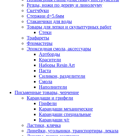
Резцы, ножи по дереву и линолеуму
Скетчбуки
Стержни d=5.6мм
Стаканчики для воды
Товары для лепки и скульптурных работ
Стеки
Трафареты
Фломастеры
Эпоксидная смола, аксессуары
Артборды
Красители
Наборы Resin Art
Паста
Силикон, разделители
Смола
Наполнители
Письменные товары, черчение
Карандаши и грифели
Грифели
Карандаши механические
Карандаши специальные
Карандаши ч/г
Ластики, клячка
Линейки, угольники, транспортиры, лекала