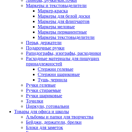
Линеры, ручки-кисточки
Маркеры и текстовыделители
Маркер-краска
Маркеры для белой доски
Маркеры для флипчартов
Маркеры меловые
Маркеры перманентные
Маркеры текстовыделители
Перья, держатели
Подарочные ручки
Рапидографы, изографы, расходники
Расходные материалы для пишущих
принадлежностей
Стержни гелевые
Стержни шариковые
Тушь, чернила
Ручки гелевые
Ручки стираемые
Ручки шариковые
Точилки
Циркули, готовальни
Товары для офиса и школы
Альбомы и папки для творчества
Бейджи, держатели, брелки
Блоки для заметок