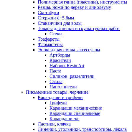
Полимерная глина (пластика), инструменты
Резцы, ножи по дереву и линолеуму
Скетчбуки
Стержни d=5.6мм
Стаканчики для воды
Товары для лепки и скульптурных работ
Стеки
Трафареты
Фломастеры
Эпоксидная смола, аксессуары
Артборды
Красители
Наборы Resin Art
Паста
Силикон, разделители
Смола
Наполнители
Письменные товары, черчение
Карандаши и грифели
Грифели
Карандаши механические
Карандаши специальные
Карандаши ч/г
Ластики, клячка
Линейки, угольники, транспортиры, лекала