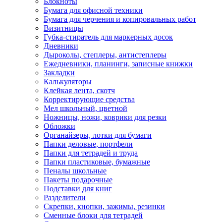
Блокноты
Бумага для офисной техники
Бумага для черчения и копировальных работ
Визитницы
Губка-стиратель для маркерных досок
Дневники
Дыроколы, степлеры, антистеплеры
Ежедневники, планинги, записные книжки
Закладки
Калькуляторы
Клейкая лента, скотч
Корректирующие средства
Мел школьный, цветной
Ножницы, ножи, коврики для резки
Обложки
Органайзеры, лотки для бумаги
Папки деловые, портфели
Папки для тетрадей и труда
Папки пластиковые, бумажные
Пеналы школьные
Пакеты подарочные
Подставки для книг
Разделители
Скрепки, кнопки, зажимы, резинки
Сменные блоки для тетрадей