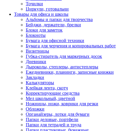
Точилки
Циркули, готовальни
Товары для офиса и школы
Альбомы и папки для творчества
Бейджи, держатели, брелки
Блоки для заметок
Блокноты
Бумага для офисной техники
Бумага для черчения и копировальных работ
Визитницы
Губка-стиратель для маркерных досок
Дневники
Дыроколы, степлеры, антистеплеры
Ежедневники, планинги, записные книжки
Закладки
Калькуляторы
Клейкая лента, скотч
Корректирующие средства
Мел школьный, цветной
Ножницы, ножи, коврики для резки
Обложки
Органайзеры, лотки для бумаги
Папки деловые, портфели
Папки для тетрадей и труда
Папки пластиковые, бумажные