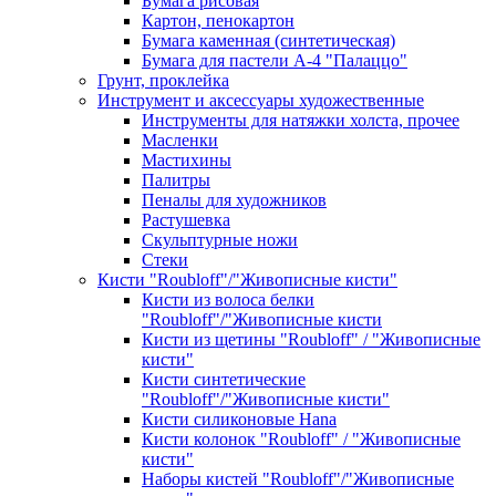
Бумага рисовая
Картон, пенокартон
Бумага каменная (синтетическая)
Бумага для пастели А-4 "Палаццо"
Грунт, проклейка
Инструмент и аксессуары художественные
Инструменты для натяжки холста, прочее
Масленки
Мастихины
Палитры
Пеналы для художников
Растушевка
Скульптурные ножи
Стеки
Кисти "Roubloff"/"Живописные кисти"
Кисти из волоса белки
"Roubloff"/"Живописные кисти
Кисти из щетины "Roubloff" / "Живописные
кисти"
Кисти синтетические
"Roubloff"/"Живописные кисти"
Кисти силиконовые Hana
Кисти колонок "Roubloff" / "Живописные
кисти"
Наборы кистей "Roubloff"/"Живописные