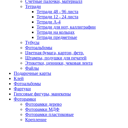
Счетные палочки, материалл
Тетради
Тетради 48 - 96 листа
Тетради 12 - 24 листа
Тетради А-4
Тетради для нот, каллиграфии
Тетради на кольцах
Тетради предметные
Тубусы
Фотоальбомы
Цветная бумага, картон, фетр.
Штампы, подушки для печатей
Этикетки, ценники, чековая лента
Файлы
Подарочные карты
Клей
Фотоальбомы
Фартуки
Гипсовые фигуры, манекены
Фоторамки
Фоторамки дерево
Фоторамки МДФ
Фоторамки пластиковые
Крепление