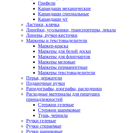
Грифели
Карандаши механические
Карандаши специальные
Карандаши ч/г
Ластики, клячка
Линейки, угольники, транспортиры, лекала
Линеры, ручки-кисточки
Маркеры и текстовыделители
Маркер-краска
Маркеры для белой доски
Маркеры для флипчартов
Маркеры меловые
Маркеры перманентные
Маркеры текстовыделители
Перья, держатели
Подарочные ручки
Рапидографы, изографы, расходники
Расходные материалы для пишущих
принадлежностей
Стержни гелевые
Стержни шариковые
Тушь, чернила
Ручки гелевые
Ручки стираемые
Ручки шариковые