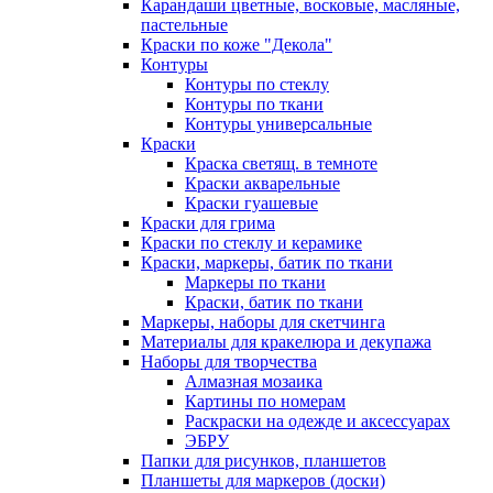
Карандаши цветные, восковые, масляные,
пастельные
Краски по коже "Декола"
Контуры
Контуры по стеклу
Контуры по ткани
Контуры универсальные
Краски
Краска светящ. в темноте
Краски акварельные
Краски гуашевые
Краски для грима
Краски по стеклу и керамике
Краски, маркеры, батик по ткани
Маркеры по ткани
Краски, батик по ткани
Маркеры, наборы для скетчинга
Материалы для кракелюра и декупажа
Наборы для творчества
Алмазная мозаика
Картины по номерам
Раскраски на одежде и аксессуарах
ЭБРУ
Папки для рисунков, планшетов
Планшеты для маркеров (доски)