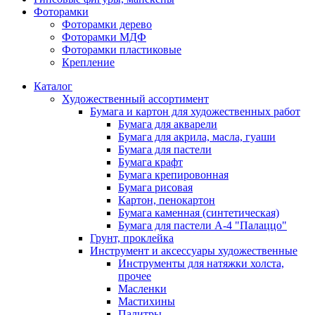
Фоторамки
Фоторамки дерево
Фоторамки МДФ
Фоторамки пластиковые
Крепление
Каталог
Художественный ассортимент
Бумага и картон для художественных работ
Бумага для акварели
Бумага для акрила, масла, гуаши
Бумага для пастели
Бумага крафт
Бумага крепировонная
Бумага рисовая
Картон, пенокартон
Бумага каменная (синтетическая)
Бумага для пастели А-4 "Палаццо"
Грунт, проклейка
Инструмент и аксессуары художественные
Инструменты для натяжки холста,
прочее
Масленки
Мастихины
Палитры