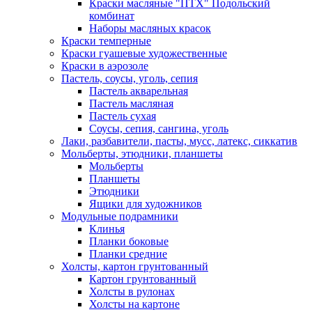
Краски масляные "ПТХ" Подольский
комбинат
Наборы масляных красок
Краски темперные
Краски гуашевые художественные
Краски в аэрозоле
Пастель, соусы, уголь, сепия
Пастель акварельная
Пастель масляная
Пастель сухая
Соусы, сепия, сангина, уголь
Лаки, разбавители, пасты, мусс, латекс, сиккатив
Мольберты, этюдники, планшеты
Мольберты
Планшеты
Этюдники
Ящики для художников
Модульные подрамники
Клинья
Планки боковые
Планки средние
Холсты, картон грунтованный
Картон грунтованный
Холсты в рулонах
Холсты на картоне