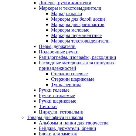
Линеры, ручки-кисточки
Маркеры и текстовыделители
Маркер-краска
Маркеры для белой доски
Маркеры для флипчартов
Маркеры меловые
Маркеры перманентные
Маркеры текстовыделители
Перья, держатели
Подарочные ручки
Рапидографы, изографы, расходники
Расходные материалы для пишущих
принадлежностей
Стержни гелевые
Стержни шариковые
Тушь, чернила
Ручки гелевые
Ручки стираемые
Ручки шариковые
Точилки
Циркули, готовальни
Товары для офиса и школы
Альбомы и папки для творчества
Бейджи, держатели, брелки
Блоки для заметок