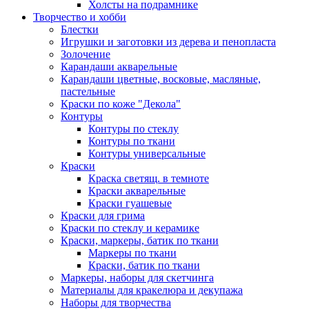
Холсты на подрамнике
Творчество и хобби
Блестки
Игрушки и заготовки из дерева и пенопласта
Золочение
Карандаши акварельные
Карандаши цветные, восковые, масляные,
пастельные
Краски по коже "Декола"
Контуры
Контуры по стеклу
Контуры по ткани
Контуры универсальные
Краски
Краска светящ. в темноте
Краски акварельные
Краски гуашевые
Краски для грима
Краски по стеклу и керамике
Краски, маркеры, батик по ткани
Маркеры по ткани
Краски, батик по ткани
Маркеры, наборы для скетчинга
Материалы для кракелюра и декупажа
Наборы для творчества