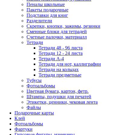
Пеналы школьные
Пакеты подарочные
Подставки для книг
Разделители
Скрепки, кнопки, зажимы, резинки
Сменные блоки для тетрадей
Счетные палочки, материалл
Тетради
Тетради 48 - 96 листа
Тетради 12 - 24 листа
Тетради А-4
Тетради для нот, каллиграфии
Тетради на кольцах
Тетради предметные
Тубусы
Фотоальбомы
Цветная бумага, картон, фетр.
Штампы, подушки для печатей
Этикетки, ценники, чековая лента
Файлы
Подарочные карты
Клей
Фотоальбомы
Фартуки
Гипсовые фигуры, манекены