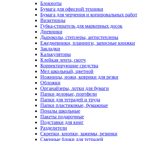
Блокноты
Бумага для офисной техники
Бумага для черчения и копировальных работ
Визитницы
Губка-стиратель для маркерных досок
Дневники
Дыроколы, степлеры, антистеплеры
Ежедневники, планинги, записные книжки
Закладки
Калькуляторы
Клейкая лента, скотч
Корректирующие средства
Мел школьный, цветной
Ножницы, ножи, коврики для резки
Обложки
Органайзеры, лотки для бумаги
Папки деловые, портфели
Папки для тетрадей и труда
Папки пластиковые, бумажные
Пеналы школьные
Пакеты подарочные
Подставки для книг
Разделители
Скрепки, кнопки, зажимы, резинки
Сменные блоки для тетрадей