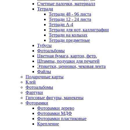
Счетные палочки, материалл
Тетради
Тетради 48 - 96 листа
Тетради 12 - 24 листа
Тетради А-4
Тетради для нот, каллиграфии
Тетради на кольцах
Тетради предметные
Тубусы
Фотоальбомы
Цветная бумага, картон, фетр.
Штампы, подушки для печатей
Этикетки, ценники, чековая лента
Файлы
Подарочные карты
Клей
Фотоальбомы
Фартуки
Гипсовые фигуры, манекены
Фоторамки
Фоторамки дерево
Фоторамки МДФ
Фоторамки пластиковые
Крепление