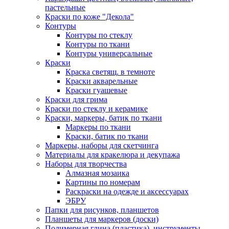
пастельные
Краски по коже "Декола"
Контуры
Контуры по стеклу
Контуры по ткани
Контуры универсальные
Краски
Краска светящ. в темноте
Краски акварельные
Краски гуашевые
Краски для грима
Краски по стеклу и керамике
Краски, маркеры, батик по ткани
Маркеры по ткани
Краски, батик по ткани
Маркеры, наборы для скетчинга
Материалы для кракелюра и декупажа
Наборы для творчества
Алмазная мозаика
Картины по номерам
Раскраски на одежде и аксессуарах
ЭБРУ
Папки для рисунков, планшетов
Планшеты для маркеров (доски)
Полимерная глина (пластика), инструменты