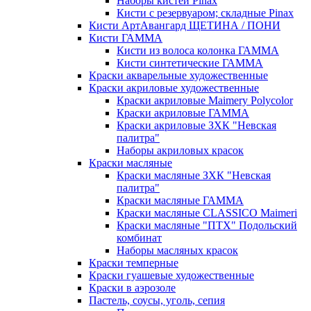
Наборы кистей Pinax
Кисти с резервуаром; складные Pinax
Кисти АртАвангард ЩЕТИНА / ПОНИ
Кисти ГАММА
Кисти из волоса колонка ГАММА
Кисти синтетические ГАММА
Краски акварельные художественные
Краски акриловые художественные
Краски акриловые Maimery Polycolor
Краски акриловые ГАММА
Краски акриловые ЗХК "Невская
палитра"
Наборы акриловых красок
Краски масляные
Краски масляные ЗХК "Невская
палитра"
Краски масляные ГАММА
Краски масляные CLASSICO Maimeri
Краски масляные "ПТХ" Подольский
комбинат
Наборы масляных красок
Краски темперные
Краски гуашевые художественные
Краски в аэрозоле
Пастель, соусы, уголь, сепия