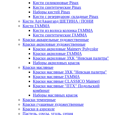
Кисти силиконовые Pinax
Кисти синтетические Pinax
Наборы кистей Pinax
Кисти с резервуаром; складные Pinax
Кисти АртАвангард ЩЕТИНА / ПОНИ
Кисти ГАММА
Кисти из волоса колонка ГАММА
Кисти синтетические ГАММА
Краски акварельные художественные
Краски акриловые художественные
Краски акриловые Maimery Polycolor
Краски акриловые ГАММА
Краски акриловые ЗХК "Невская палитра"
Наборы акриловых красок
Краски масляные
Краски масляные ЗХК "Невская палитра"
Краски масляные ГАММА
Краски масляные CLASSICO Maimeri
Краски масляные "ПТХ" Подольский
комбинат
Наборы масляных красок
Краски темперные
Краски гуашевые художественные
Краски в аэрозоле
Пастель, соусы, уголь, сепия