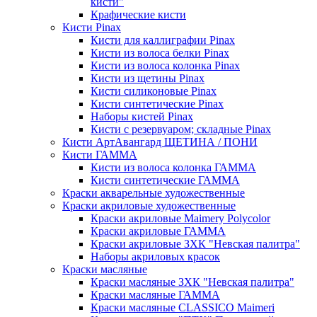
кисти"
Крафические кисти
Кисти Pinax
Кисти для каллиграфии Pinax
Кисти из волоса белки Pinax
Кисти из волоса колонка Pinax
Кисти из щетины Pinax
Кисти силиконовые Pinax
Кисти синтетические Pinax
Наборы кистей Pinax
Кисти с резервуаром; складные Pinax
Кисти АртАвангард ЩЕТИНА / ПОНИ
Кисти ГАММА
Кисти из волоса колонка ГАММА
Кисти синтетические ГАММА
Краски акварельные художественные
Краски акриловые художественные
Краски акриловые Maimery Polycolor
Краски акриловые ГАММА
Краски акриловые ЗХК "Невская палитра"
Наборы акриловых красок
Краски масляные
Краски масляные ЗХК "Невская палитра"
Краски масляные ГАММА
Краски масляные CLASSICO Maimeri