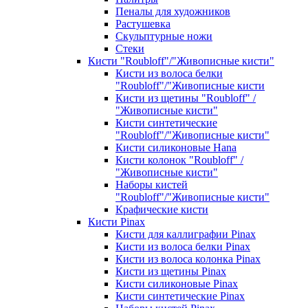
Пеналы для художников
Растушевка
Скульптурные ножи
Стеки
Кисти "Roubloff"/"Живописные кисти"
Кисти из волоса белки
"Roubloff"/"Живописные кисти
Кисти из щетины "Roubloff" /
"Живописные кисти"
Кисти синтетические
"Roubloff"/"Живописные кисти"
Кисти силиконовые Hana
Кисти колонок "Roubloff" /
"Живописные кисти"
Наборы кистей
"Roubloff"/"Живописные кисти"
Крафические кисти
Кисти Pinax
Кисти для каллиграфии Pinax
Кисти из волоса белки Pinax
Кисти из волоса колонка Pinax
Кисти из щетины Pinax
Кисти силиконовые Pinax
Кисти синтетические Pinax