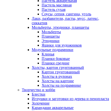
Пастель акварельная
Пастель масляная
Пастель сухая
Соусы, сепия, сангина, уголь
Лаки, разбавители, пасты, мусс, латекс,
сиккатив
Мольберты, этюдники, планшеты
Мольберты
Планшеты
Этюдники
Ящики для художников
Модульные подрамники
Клинья
Планки боковые
Планки средние
Холсты, картон грунтованный
Картон грунтованный
Холсты в рулонах
Холсты на картоне
Холсты на подрамнике
Творчество и хобби
Блестки
Игрушки и заготовки из дерева и пенопласта
Золочение
Карандаши акварельные