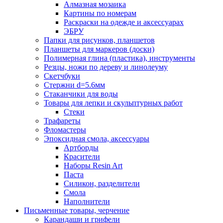
Алмазная мозаика
Картины по номерам
Раскраски на одежде и аксессуарах
ЭБРУ
Папки для рисунков, планшетов
Планшеты для маркеров (доски)
Полимерная глина (пластика), инструменты
Резцы, ножи по дереву и линолеуму
Скетчбуки
Стержни d=5.6мм
Стаканчики для воды
Товары для лепки и скульптурных работ
Стеки
Трафареты
Фломастеры
Эпоксидная смола, аксессуары
Артборды
Красители
Наборы Resin Art
Паста
Силикон, разделители
Смола
Наполнители
Письменные товары, черчение
Карандаши и грифели