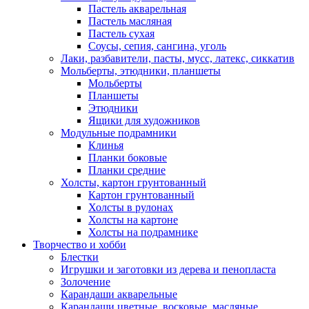
Пастель акварельная
Пастель масляная
Пастель сухая
Соусы, сепия, сангина, уголь
Лаки, разбавители, пасты, мусс, латекс, сиккатив
Мольберты, этюдники, планшеты
Мольберты
Планшеты
Этюдники
Ящики для художников
Модульные подрамники
Клинья
Планки боковые
Планки средние
Холсты, картон грунтованный
Картон грунтованный
Холсты в рулонах
Холсты на картоне
Холсты на подрамнике
Творчество и хобби
Блестки
Игрушки и заготовки из дерева и пенопласта
Золочение
Карандаши акварельные
Карандаши цветные, восковые, масляные,