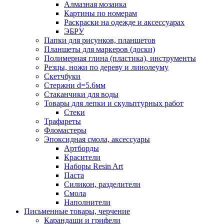
Алмазная мозаика
Картины по номерам
Раскраски на одежде и аксессуарах
ЭБРУ
Папки для рисунков, планшетов
Планшеты для маркеров (доски)
Полимерная глина (пластика), инструменты
Резцы, ножи по дереву и линолеуму
Скетчбуки
Стержни d=5.6мм
Стаканчики для воды
Товары для лепки и скульптурных работ
Стеки
Трафареты
Фломастеры
Эпоксидная смола, аксессуары
Артборды
Красители
Наборы Resin Art
Паста
Силикон, разделители
Смола
Наполнители
Письменные товары, черчение
Карандаши и грифели