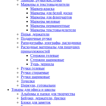
Линеры, ручки-кисточки
Маркеры и текстовыделители
Маркер-краска
Маркеры для белой доски
Маркеры для флипчартов
Маркеры меловые
Маркеры перманентные
Маркеры текстовыделители
Перья, держатели
Подарочные ручки
Рапидографы, изографы, расходники
Расходные материалы для пишущих
принадлежностей
Стержни гелевые
Стержни шариковые
Тушь, чернила
Ручки гелевые
Ручки стираемые
Ручки шариковые
Точилки
Циркули, готовальни
Товары для офиса и школы
Альбомы и папки для творчества
Бейджи, держатели, брелки
Блоки для заметок