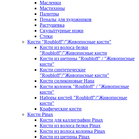
Масленки
Мастихины
Палитры
Пеналы для художников
Растушевка
Скульптурные ножи
Стеки
Кисти "Roubloff"/"Живописные кисти"
Кисти из волоса белки
"Roubloff"/"Живописные кисти
Кисти из щетины "Roubloff" / "Живописные
кисти"
Кисти синтетические
"Roubloff"/"Живописные кисти"
Кисти силиконовые Hana
Кисти колонок "Roubloff" / "Живописные
кисти"
Наборы кистей "Roubloff"/"Живописные
кисти"
Крафические кисти
Кисти Pinax
Кисти для каллиграфии Pinax
Кисти из волоса белки Pinax
Кисти из волоса колонка Pinax
Кисти из щетины Pinax