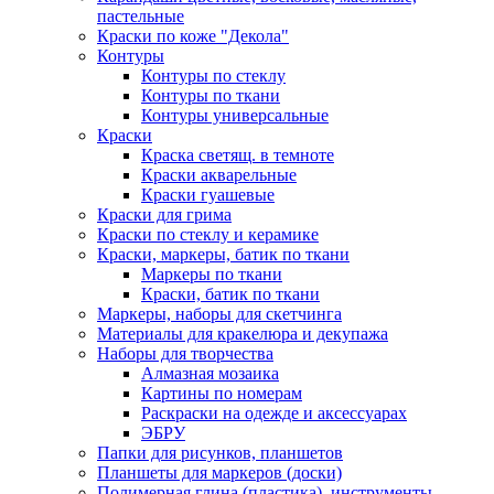
пастельные
Краски по коже "Декола"
Контуры
Контуры по стеклу
Контуры по ткани
Контуры универсальные
Краски
Краска светящ. в темноте
Краски акварельные
Краски гуашевые
Краски для грима
Краски по стеклу и керамике
Краски, маркеры, батик по ткани
Маркеры по ткани
Краски, батик по ткани
Маркеры, наборы для скетчинга
Материалы для кракелюра и декупажа
Наборы для творчества
Алмазная мозаика
Картины по номерам
Раскраски на одежде и аксессуарах
ЭБРУ
Папки для рисунков, планшетов
Планшеты для маркеров (доски)
Полимерная глина (пластика), инструменты