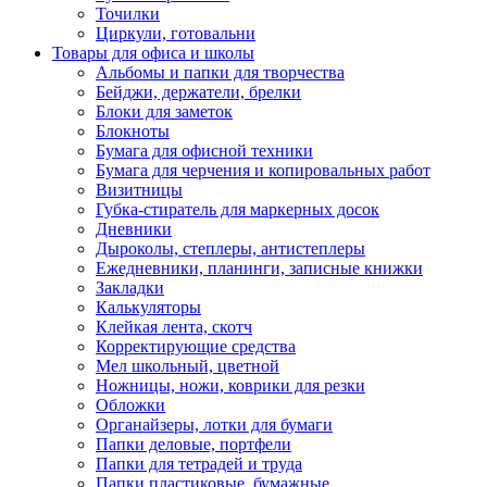
Точилки
Циркули, готовальни
Товары для офиса и школы
Альбомы и папки для творчества
Бейджи, держатели, брелки
Блоки для заметок
Блокноты
Бумага для офисной техники
Бумага для черчения и копировальных работ
Визитницы
Губка-стиратель для маркерных досок
Дневники
Дыроколы, степлеры, антистеплеры
Ежедневники, планинги, записные книжки
Закладки
Калькуляторы
Клейкая лента, скотч
Корректирующие средства
Мел школьный, цветной
Ножницы, ножи, коврики для резки
Обложки
Органайзеры, лотки для бумаги
Папки деловые, портфели
Папки для тетрадей и труда
Папки пластиковые, бумажные