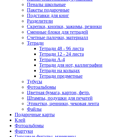
Пеналы школьные
Пакеты подарочные
Подставки для книг
Разделители
Скрепки, кнопки, зажимы, резинки
Сменные блоки для тетрадей
Счетные палочки, материалл
Тетради
Тетради 48 - 96 листа
Тетради 12 - 24 листа
Тетради А-4
Тетради для нот, каллиграфии
Тетради на кольцах
Тетради предметные
Тубусы
Фотоальбомы
Цветная бумага, картон, фетр.
Штампы, подушки для печатей
Этикетки, ценники, чековая лента
Файлы
Подарочные карты
Клей
Фотоальбомы
Фартуки
Гипсовые фигуры, манекены