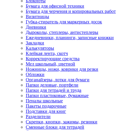
Блокноты
Бумага для офисной техники
Бумага для черчения и копировальных работ
Визитницы
Губка-стиратель для маркерных досок
Дневники
Дыроколы, степлеры, антистеплеры
Ежедневники, планинги, записные книжки
Закладки
Калькуляторы
Клейкая лента, скотч
Корректирующие средства
Мел школьный, цветной
Ножницы, ножи, коврики для резки
Обложки
Органайзеры, лотки для бумаги
Папки деловые, портфели
Папки для тетрадей и труда
Папки пластиковые, бумажные
Пеналы школьные
Пакеты подарочные
Подставки для книг
Разделители
Скрепки, кнопки, зажимы, резинки
Сменные блоки для тетрадей