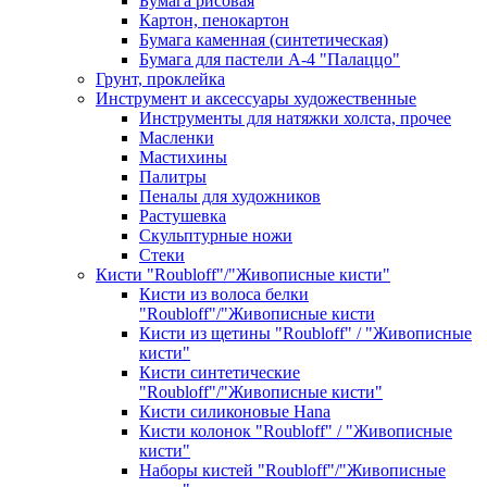
Бумага рисовая
Картон, пенокартон
Бумага каменная (синтетическая)
Бумага для пастели А-4 "Палаццо"
Грунт, проклейка
Инструмент и аксессуары художественные
Инструменты для натяжки холста, прочее
Масленки
Мастихины
Палитры
Пеналы для художников
Растушевка
Скульптурные ножи
Стеки
Кисти "Roubloff"/"Живописные кисти"
Кисти из волоса белки
"Roubloff"/"Живописные кисти
Кисти из щетины "Roubloff" / "Живописные
кисти"
Кисти синтетические
"Roubloff"/"Живописные кисти"
Кисти силиконовые Hana
Кисти колонок "Roubloff" / "Живописные
кисти"
Наборы кистей "Roubloff"/"Живописные