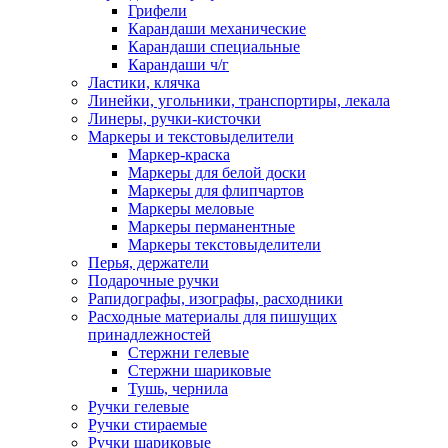
Грифели
Карандаши механические
Карандаши специальные
Карандаши ч/г
Ластики, клячка
Линейки, угольники, транспортиры, лекала
Линеры, ручки-кисточки
Маркеры и текстовыделители
Маркер-краска
Маркеры для белой доски
Маркеры для флипчартов
Маркеры меловые
Маркеры перманентные
Маркеры текстовыделители
Перья, держатели
Подарочные ручки
Рапидографы, изографы, расходники
Расходные материалы для пишущих
принадлежностей
Стержни гелевые
Стержни шариковые
Тушь, чернила
Ручки гелевые
Ручки стираемые
Ручки шариковые