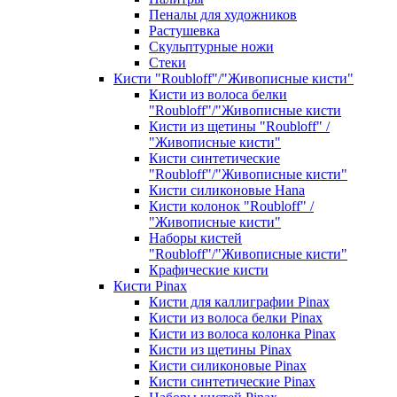
Пеналы для художников
Растушевка
Скульптурные ножи
Стеки
Кисти "Roubloff"/"Живописные кисти"
Кисти из волоса белки
"Roubloff"/"Живописные кисти
Кисти из щетины "Roubloff" /
"Живописные кисти"
Кисти синтетические
"Roubloff"/"Живописные кисти"
Кисти силиконовые Hana
Кисти колонок "Roubloff" /
"Живописные кисти"
Наборы кистей
"Roubloff"/"Живописные кисти"
Крафические кисти
Кисти Pinax
Кисти для каллиграфии Pinax
Кисти из волоса белки Pinax
Кисти из волоса колонка Pinax
Кисти из щетины Pinax
Кисти силиконовые Pinax
Кисти синтетические Pinax