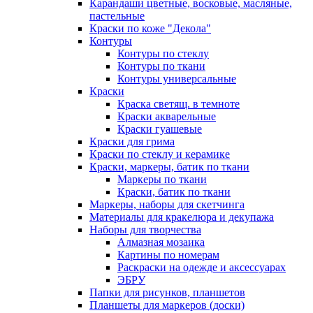
Карандаши цветные, восковые, масляные,
пастельные
Краски по коже "Декола"
Контуры
Контуры по стеклу
Контуры по ткани
Контуры универсальные
Краски
Краска светящ. в темноте
Краски акварельные
Краски гуашевые
Краски для грима
Краски по стеклу и керамике
Краски, маркеры, батик по ткани
Маркеры по ткани
Краски, батик по ткани
Маркеры, наборы для скетчинга
Материалы для кракелюра и декупажа
Наборы для творчества
Алмазная мозаика
Картины по номерам
Раскраски на одежде и аксессуарах
ЭБРУ
Папки для рисунков, планшетов
Планшеты для маркеров (доски)