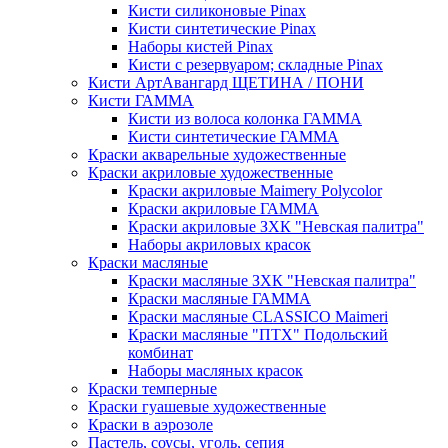
Кисти силиконовые Pinax
Кисти синтетические Pinax
Наборы кистей Pinax
Кисти с резервуаром; складные Pinax
Кисти АртАвангард ЩЕТИНА / ПОНИ
Кисти ГАММА
Кисти из волоса колонка ГАММА
Кисти синтетические ГАММА
Краски акварельные художественные
Краски акриловые художественные
Краски акриловые Maimery Polycolor
Краски акриловые ГАММА
Краски акриловые ЗХК "Невская палитра"
Наборы акриловых красок
Краски масляные
Краски масляные ЗХК "Невская палитра"
Краски масляные ГАММА
Краски масляные CLASSICO Maimeri
Краски масляные "ПТХ" Подольский
комбинат
Наборы масляных красок
Краски темперные
Краски гуашевые художественные
Краски в аэрозоле
Пастель, соусы, уголь, сепия