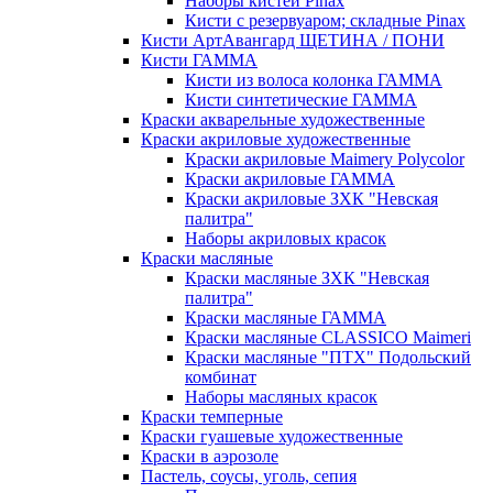
Наборы кистей Pinax
Кисти с резервуаром; складные Pinax
Кисти АртАвангард ЩЕТИНА / ПОНИ
Кисти ГАММА
Кисти из волоса колонка ГАММА
Кисти синтетические ГАММА
Краски акварельные художественные
Краски акриловые художественные
Краски акриловые Maimery Polycolor
Краски акриловые ГАММА
Краски акриловые ЗХК "Невская
палитра"
Наборы акриловых красок
Краски масляные
Краски масляные ЗХК "Невская
палитра"
Краски масляные ГАММА
Краски масляные CLASSICO Maimeri
Краски масляные "ПТХ" Подольский
комбинат
Наборы масляных красок
Краски темперные
Краски гуашевые художественные
Краски в аэрозоле
Пастель, соусы, уголь, сепия