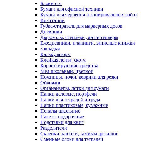
Блокноты
Бумага для офисной техники
Бумага для черчения и копировальных работ
Визитницы
Губка-стиратель для маркерных досок
Дневники
Дыроколы, степлеры, антистеплеры
Ежедневники, планинги, записные книжки
Закладки
Калькуляторы
Клейкая лента, скотч
Корректирующие средства
Мел школьный, цветной
Ножницы, ножи, коврики для резки
Обложки
Органайзеры, лотки для бумаги
Папки деловые, портфели
Папки для тетрадей и труда
Папки пластиковые, бумажные
Пеналы школьные
Пакеты подарочные
Подставки для книг
Разделители
Скрепки, кнопки, зажимы, резинки
Сменные блоки для тетрадей