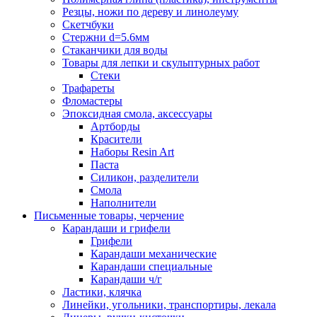
Резцы, ножи по дереву и линолеуму
Скетчбуки
Стержни d=5.6мм
Стаканчики для воды
Товары для лепки и скульптурных работ
Стеки
Трафареты
Фломастеры
Эпоксидная смола, аксессуары
Артборды
Красители
Наборы Resin Art
Паста
Силикон, разделители
Смола
Наполнители
Письменные товары, черчение
Карандаши и грифели
Грифели
Карандаши механические
Карандаши специальные
Карандаши ч/г
Ластики, клячка
Линейки, угольники, транспортиры, лекала