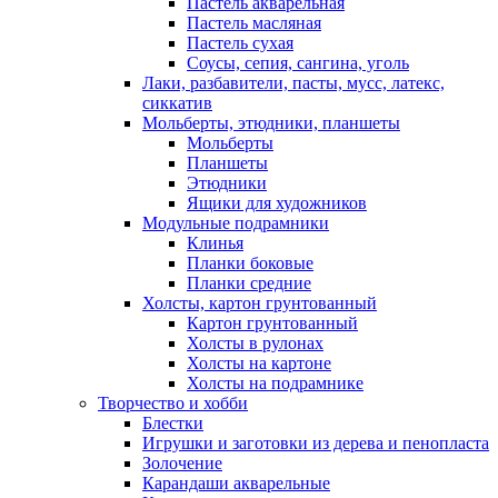
Пастель акварельная
Пастель масляная
Пастель сухая
Соусы, сепия, сангина, уголь
Лаки, разбавители, пасты, мусс, латекс,
сиккатив
Мольберты, этюдники, планшеты
Мольберты
Планшеты
Этюдники
Ящики для художников
Модульные подрамники
Клинья
Планки боковые
Планки средние
Холсты, картон грунтованный
Картон грунтованный
Холсты в рулонах
Холсты на картоне
Холсты на подрамнике
Творчество и хобби
Блестки
Игрушки и заготовки из дерева и пенопласта
Золочение
Карандаши акварельные