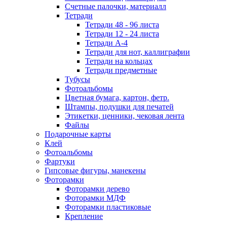
Счетные палочки, материалл
Тетради
Тетради 48 - 96 листа
Тетради 12 - 24 листа
Тетради А-4
Тетради для нот, каллиграфии
Тетради на кольцах
Тетради предметные
Тубусы
Фотоальбомы
Цветная бумага, картон, фетр.
Штампы, подушки для печатей
Этикетки, ценники, чековая лента
Файлы
Подарочные карты
Клей
Фотоальбомы
Фартуки
Гипсовые фигуры, манекены
Фоторамки
Фоторамки дерево
Фоторамки МДФ
Фоторамки пластиковые
Крепление