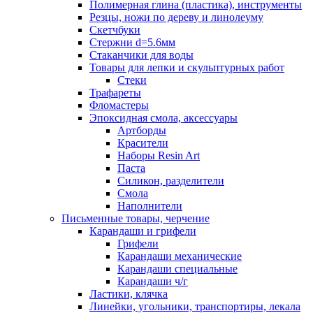
Полимерная глина (пластика), инструменты
Резцы, ножи по дереву и линолеуму
Скетчбуки
Стержни d=5.6мм
Стаканчики для воды
Товары для лепки и скульптурных работ
Стеки
Трафареты
Фломастеры
Эпоксидная смола, аксессуары
Артборды
Красители
Наборы Resin Art
Паста
Силикон, разделители
Смола
Наполнители
Письменные товары, черчение
Карандаши и грифели
Грифели
Карандаши механические
Карандаши специальные
Карандаши ч/г
Ластики, клячка
Линейки, угольники, транспортиры, лекала