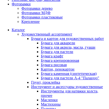
Фоторамки
Фоторамки дерево
Фоторамки МДФ
Фоторамки пластиковые
Крепление
Каталог
Художественный ассортимент
Бумага и картон для художественных работ
Бумага для акварели
Бумага для акрила, масла, гуаши
Бумага для пастели
Бумага крафт
Бумага крепировонная
Бумага рисовая
Картон, пенокартон
Бумага каменная (синтетическая)
Бумага для пастели А-4 "Палаццо"
Грунт, проклейка
Инструмент и аксессуары художественные
Инструменты для натяжки холста,
прочее
Масленки
Мастихины
Палитры