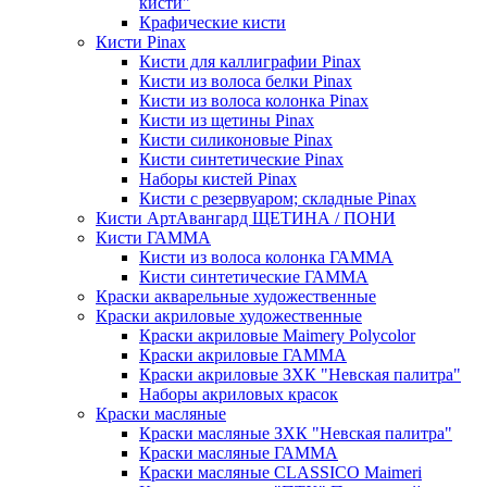
кисти"
Крафические кисти
Кисти Pinax
Кисти для каллиграфии Pinax
Кисти из волоса белки Pinax
Кисти из волоса колонка Pinax
Кисти из щетины Pinax
Кисти силиконовые Pinax
Кисти синтетические Pinax
Наборы кистей Pinax
Кисти с резервуаром; складные Pinax
Кисти АртАвангард ЩЕТИНА / ПОНИ
Кисти ГАММА
Кисти из волоса колонка ГАММА
Кисти синтетические ГАММА
Краски акварельные художественные
Краски акриловые художественные
Краски акриловые Maimery Polycolor
Краски акриловые ГАММА
Краски акриловые ЗХК "Невская палитра"
Наборы акриловых красок
Краски масляные
Краски масляные ЗХК "Невская палитра"
Краски масляные ГАММА
Краски масляные CLASSICO Maimeri