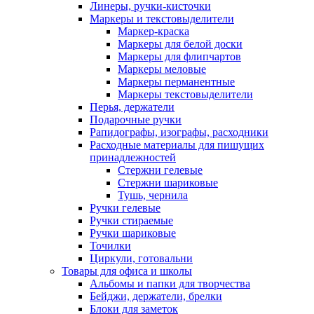
Линеры, ручки-кисточки
Маркеры и текстовыделители
Маркер-краска
Маркеры для белой доски
Маркеры для флипчартов
Маркеры меловые
Маркеры перманентные
Маркеры текстовыделители
Перья, держатели
Подарочные ручки
Рапидографы, изографы, расходники
Расходные материалы для пишущих
принадлежностей
Стержни гелевые
Стержни шариковые
Тушь, чернила
Ручки гелевые
Ручки стираемые
Ручки шариковые
Точилки
Циркули, готовальни
Товары для офиса и школы
Альбомы и папки для творчества
Бейджи, держатели, брелки
Блоки для заметок