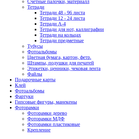
Счетные палочки, материалл
Тетради
Тетради 48 - 96 листа
Тетради 12 - 24 листа
Тетради А-4
Тетради для нот, каллиграфии
Тетради на кольцах
Тетради предметные
Тубусы
Фотоальбомы
Цветная бумага, картон, фетр.
Штампы, подушки для печатей
Этикетки, ценники, чековая лента
Файлы
Подарочные карты
Клей
Фотоальбомы
Фартуки
Гипсовые фигуры, манекены
Фоторамки
Фоторамки дерево
Фоторамки МДФ
Фоторамки пластиковые
Крепление