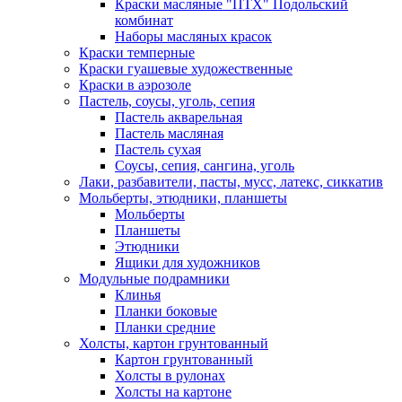
Краски масляные "ПТХ" Подольский
комбинат
Наборы масляных красок
Краски темперные
Краски гуашевые художественные
Краски в аэрозоле
Пастель, соусы, уголь, сепия
Пастель акварельная
Пастель масляная
Пастель сухая
Соусы, сепия, сангина, уголь
Лаки, разбавители, пасты, мусс, латекс, сиккатив
Мольберты, этюдники, планшеты
Мольберты
Планшеты
Этюдники
Ящики для художников
Модульные подрамники
Клинья
Планки боковые
Планки средние
Холсты, картон грунтованный
Картон грунтованный
Холсты в рулонах
Холсты на картоне