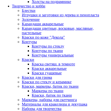
Холсты на подрамнике
Творчество и хобби
Блестки
Игрушки и заготовки из дерева и пенопласта
Золочение
Карандаши акварельные
Карандаши цветные, восковые, масляные,
пастельные
Краски по коже "Декола"
Контуры
Контуры по стеклу
Контуры по ткани
Контуры универсальные
Краски
Краска светящ. в темноте
Краски акварельные
Краски гуашевые
Краски для грима
Краски по стеклу и керамике
Краски, маркеры, батик по ткани
Маркеры по ткани
Краски, батик по ткани
Маркеры, наборы для скетчинга
Материалы для кракелюра и декупажа
Наборы для творчества