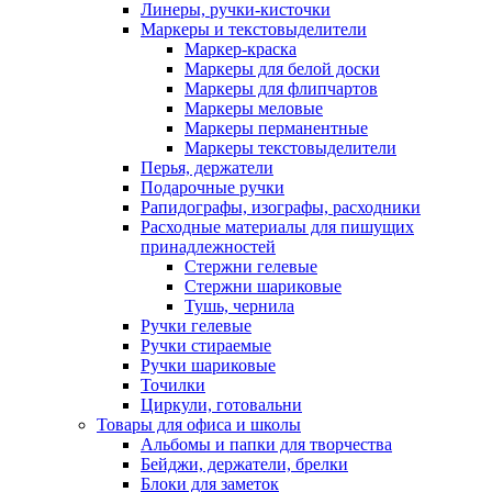
Линеры, ручки-кисточки
Маркеры и текстовыделители
Маркер-краска
Маркеры для белой доски
Маркеры для флипчартов
Маркеры меловые
Маркеры перманентные
Маркеры текстовыделители
Перья, держатели
Подарочные ручки
Рапидографы, изографы, расходники
Расходные материалы для пишущих
принадлежностей
Стержни гелевые
Стержни шариковые
Тушь, чернила
Ручки гелевые
Ручки стираемые
Ручки шариковые
Точилки
Циркули, готовальни
Товары для офиса и школы
Альбомы и папки для творчества
Бейджи, держатели, брелки
Блоки для заметок