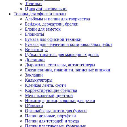
Точилки
Циркули, готовальни
Товары для офиса и школы
Альбомы и папки для творчества
Бейджи, держатели, брелки
Блоки для заметок
Блокноты
Бумага для офисной техники
Бумага для черчения и копировальных работ
Визитницы
Губка-стиратель для маркерных досок
Дневники
Дыроколы, степлеры, антистеплеры
Ежедневники, планинги, записные книжки
Закладки
Калькуляторы
Клейкая лента, скотч
Корректирующие средства
Мел школьный, цветной
Ножницы, ножи, коврики для резки
Обложки
Органайзеры, лотки для бумаги
Папки деловые, портфели
Папки для тетрадей и труда
Папки пластиковые, бумажные