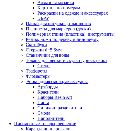
Алмазная мозаика
Картины по номерам
Раскраски на одежде и аксессуарах
ЭБРУ
Папки для рисунков, планшетов
Планшеты для маркеров (доски)
Полимерная глина (пластика), инструменты
Резцы, ножи по дереву и линолеуму
Скетчбуки
Стержни d=5.6мм
Стаканчики для воды
Товары для лепки и скульптурных работ
Стеки
Трафареты
Фломастеры
Эпоксидная смола, аксессуары
Артборды
Красители
Наборы Resin Art
Паста
Силикон, разделители
Смола
Наполнители
Письменные товары, черчение
Карандаши и грифели