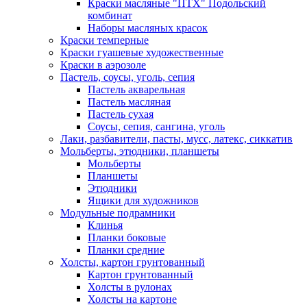
Краски масляные "ПТХ" Подольский
комбинат
Наборы масляных красок
Краски темперные
Краски гуашевые художественные
Краски в аэрозоле
Пастель, соусы, уголь, сепия
Пастель акварельная
Пастель масляная
Пастель сухая
Соусы, сепия, сангина, уголь
Лаки, разбавители, пасты, мусс, латекс, сиккатив
Мольберты, этюдники, планшеты
Мольберты
Планшеты
Этюдники
Ящики для художников
Модульные подрамники
Клинья
Планки боковые
Планки средние
Холсты, картон грунтованный
Картон грунтованный
Холсты в рулонах
Холсты на картоне