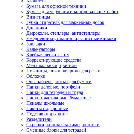
Блокноты
Бумага для офисной техники
Бумага для черчения и копировальных работ
Визитницы
Губка-стиратель для маркерных досок
Дневники
Дыроколы, степлеры, антистеплеры
Ежедневники, планинги, записные книжки
Закладки
Калькуляторы
Клейкая лента, скотч
Корректирующие средства
Мел школьный, цветной
Ножницы, ножи, коврики для резки
Обложки
Органайзеры, лотки для бумаги
Папки деловые, портфели
Папки для тетрадей и труда
Папки пластиковые, бумажные
Пеналы школьные
Пакеты подарочные
Подставки для книг
Разделители
Скрепки, кнопки, зажимы, резинки
Сменные блоки для тетрадей