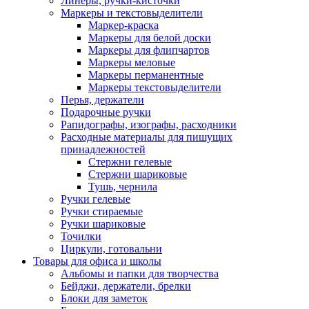
Линеры, ручки-кисточки
Маркеры и текстовыделители
Маркер-краска
Маркеры для белой доски
Маркеры для флипчартов
Маркеры меловые
Маркеры перманентные
Маркеры текстовыделители
Перья, держатели
Подарочные ручки
Рапидографы, изографы, расходники
Расходные материалы для пишущих
принадлежностей
Стержни гелевые
Стержни шариковые
Тушь, чернила
Ручки гелевые
Ручки стираемые
Ручки шариковые
Точилки
Циркули, готовальни
Товары для офиса и школы
Альбомы и папки для творчества
Бейджи, держатели, брелки
Блоки для заметок