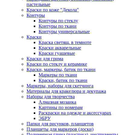
пастельные
Краски по коже "Декола"
Контуры
Контуры по стеклу
Контуры по ткани
Контуры универсальные
Краски
Краска светящ. в темноте
Краски акварельные
Краски гуашевые
Краски для грима
Краски по стеклу и керамике
Краски, маркеры, батик по ткани
Маркеры по ткани
Краски, батик по ткани
Маркеры, наборы для скетчинга
Материалы для кракелюра и декупажа
Наборы для творчества
Алмазная мозаика
Картины по номерам
Раскраски на одежде и аксессуарах
ЭБРУ
Папки для рисунков, планшетов
Планшеты для маркеров (доски)
Полимерная глина (пластика), инструменты