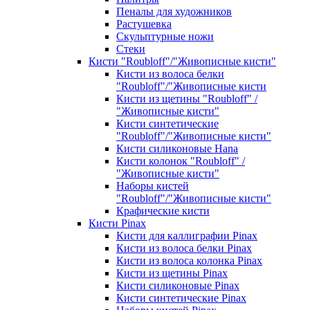
Пеналы для художников
Растушевка
Скульптурные ножи
Стеки
Кисти "Roubloff"/"Живописные кисти"
Кисти из волоса белки
"Roubloff"/"Живописные кисти
Кисти из щетины "Roubloff" /
"Живописные кисти"
Кисти синтетические
"Roubloff"/"Живописные кисти"
Кисти силиконовые Hana
Кисти колонок "Roubloff" /
"Живописные кисти"
Наборы кистей
"Roubloff"/"Живописные кисти"
Крафические кисти
Кисти Pinax
Кисти для каллиграфии Pinax
Кисти из волоса белки Pinax
Кисти из волоса колонка Pinax
Кисти из щетины Pinax
Кисти силиконовые Pinax
Кисти синтетические Pinax