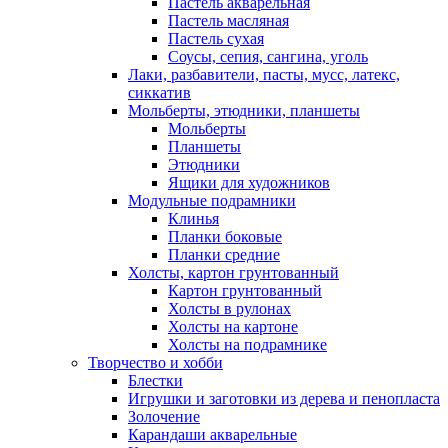
Пастель акварельная
Пастель масляная
Пастель сухая
Соусы, сепия, сангина, уголь
Лаки, разбавители, пасты, мусс, латекс,
сиккатив
Мольберты, этюдники, планшеты
Мольберты
Планшеты
Этюдники
Ящики для художников
Модульные подрамники
Клинья
Планки боковые
Планки средние
Холсты, картон грунтованный
Картон грунтованный
Холсты в рулонах
Холсты на картоне
Холсты на подрамнике
Творчество и хобби
Блестки
Игрушки и заготовки из дерева и пенопласта
Золочение
Карандаши акварельные