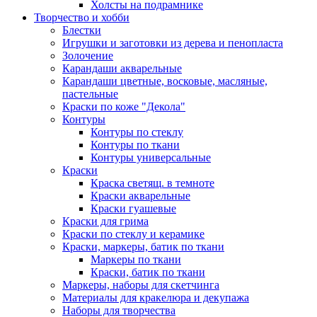
Холсты на подрамнике
Творчество и хобби
Блестки
Игрушки и заготовки из дерева и пенопласта
Золочение
Карандаши акварельные
Карандаши цветные, восковые, масляные,
пастельные
Краски по коже "Декола"
Контуры
Контуры по стеклу
Контуры по ткани
Контуры универсальные
Краски
Краска светящ. в темноте
Краски акварельные
Краски гуашевые
Краски для грима
Краски по стеклу и керамике
Краски, маркеры, батик по ткани
Маркеры по ткани
Краски, батик по ткани
Маркеры, наборы для скетчинга
Материалы для кракелюра и декупажа
Наборы для творчества