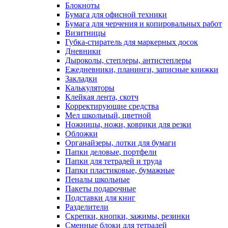
Блокноты
Бумага для офисной техники
Бумага для черчения и копировальных работ
Визитницы
Губка-стиратель для маркерных досок
Дневники
Дыроколы, степлеры, антистеплеры
Ежедневники, планинги, записные книжки
Закладки
Калькуляторы
Клейкая лента, скотч
Корректирующие средства
Мел школьный, цветной
Ножницы, ножи, коврики для резки
Обложки
Органайзеры, лотки для бумаги
Папки деловые, портфели
Папки для тетрадей и труда
Папки пластиковые, бумажные
Пеналы школьные
Пакеты подарочные
Подставки для книг
Разделители
Скрепки, кнопки, зажимы, резинки
Сменные блоки для тетрадей