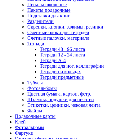
Пеналы школьные
Пакеты подарочные
Подставки для книг
Разделители
Скрепки, кнопки, зажимы, резинки
Сменные блоки для тетрадей
Счетные палочки, материалл
Тетради
Тетради 48 - 96 листа
Тетради 12 - 24 листа
Тетради А-4
Тетради для нот, каллиграфии
Тетради на кольцах
Тетради предметные
Тубусы
Фотоальбомы
Цветная бумага, картон, фетр.
Штампы, подушки для печатей
Этикетки, ценники, чековая лента
Файлы
Подарочные карты
Клей
Фотоальбомы
Фартуки
Гипсовые фигуры, манекены