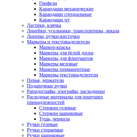
Грифели
Карандаши механические
Карандаши специальные
Карандаши ч/г
Ластики, клячка
Линейки, угольники, транспортиры, лекала
Линеры, ручки-кисточки
Маркеры и текстовыделители
Маркер-краска
Маркеры для белой доски
Маркеры для флипчартов
Маркеры меловые
Маркеры перманентные
Маркеры текстовыделители
Перья, держатели
Подарочные ручки
Рапидографы, изографы, расходники
Расходные материалы для пишущих
принадлежностей
Стержни гелевые
Стержни шариковые
Тушь, чернила
Ручки гелевые
Ручки стираемые
Ручки шариковые