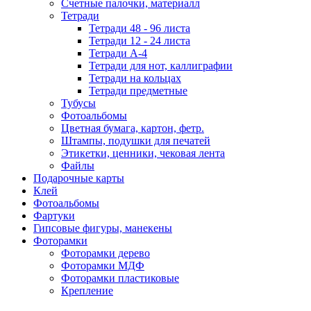
Счетные палочки, материалл
Тетради
Тетради 48 - 96 листа
Тетради 12 - 24 листа
Тетради А-4
Тетради для нот, каллиграфии
Тетради на кольцах
Тетради предметные
Тубусы
Фотоальбомы
Цветная бумага, картон, фетр.
Штампы, подушки для печатей
Этикетки, ценники, чековая лента
Файлы
Подарочные карты
Клей
Фотоальбомы
Фартуки
Гипсовые фигуры, манекены
Фоторамки
Фоторамки дерево
Фоторамки МДФ
Фоторамки пластиковые
Крепление