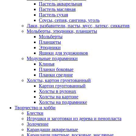
Пастель акварельная
Пастель масляная
Пастель сухая
Соусы, сепия, сангина, уголь
Лаки, разбавители, пасты, мусс, латекс, сиккатив
Мольберты, этюдники, планшеты
Мольберты
Планшеты
Этюдники
Ящики для художников
Модульные подрамники
Клинья
Планки боковые
Планки средние
Холсты, картон грунтованный
Картон грунтованный
Холсты в рулонах
Холсты на картоне
Холсты на подрамнике
Творчество и хобби
Блестки
Игрушки и заготовки из дерева и пенопласта
Золочение
Карандаши акварельные
Карандаши цветные, восковые, масляные,