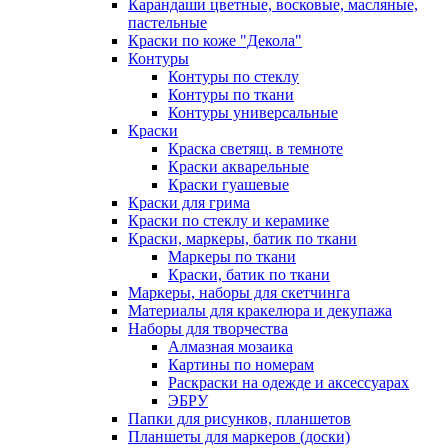
Карандаши цветные, восковые, масляные,
пастельные
Краски по коже "Декола"
Контуры
Контуры по стеклу
Контуры по ткани
Контуры универсальные
Краски
Краска светящ. в темноте
Краски акварельные
Краски гуашевые
Краски для грима
Краски по стеклу и керамике
Краски, маркеры, батик по ткани
Маркеры по ткани
Краски, батик по ткани
Маркеры, наборы для скетчинга
Материалы для кракелюра и декупажа
Наборы для творчества
Алмазная мозаика
Картины по номерам
Раскраски на одежде и аксессуарах
ЭБРУ
Папки для рисунков, планшетов
Планшеты для маркеров (доски)