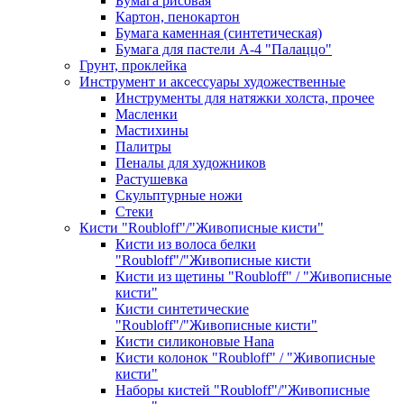
Бумага рисовая
Картон, пенокартон
Бумага каменная (синтетическая)
Бумага для пастели А-4 "Палаццо"
Грунт, проклейка
Инструмент и аксессуары художественные
Инструменты для натяжки холста, прочее
Масленки
Мастихины
Палитры
Пеналы для художников
Растушевка
Скульптурные ножи
Стеки
Кисти "Roubloff"/"Живописные кисти"
Кисти из волоса белки
"Roubloff"/"Живописные кисти
Кисти из щетины "Roubloff" / "Живописные
кисти"
Кисти синтетические
"Roubloff"/"Живописные кисти"
Кисти силиконовые Hana
Кисти колонок "Roubloff" / "Живописные
кисти"
Наборы кистей "Roubloff"/"Живописные