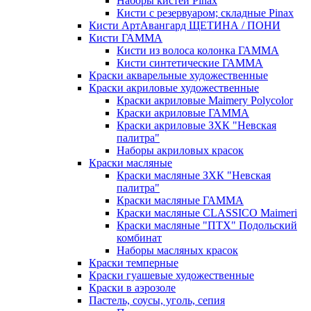
Наборы кистей Pinax
Кисти с резервуаром; складные Pinax
Кисти АртАвангард ЩЕТИНА / ПОНИ
Кисти ГАММА
Кисти из волоса колонка ГАММА
Кисти синтетические ГАММА
Краски акварельные художественные
Краски акриловые художественные
Краски акриловые Maimery Polycolor
Краски акриловые ГАММА
Краски акриловые ЗХК "Невская
палитра"
Наборы акриловых красок
Краски масляные
Краски масляные ЗХК "Невская
палитра"
Краски масляные ГАММА
Краски масляные CLASSICO Maimeri
Краски масляные "ПТХ" Подольский
комбинат
Наборы масляных красок
Краски темперные
Краски гуашевые художественные
Краски в аэрозоле
Пастель, соусы, уголь, сепия