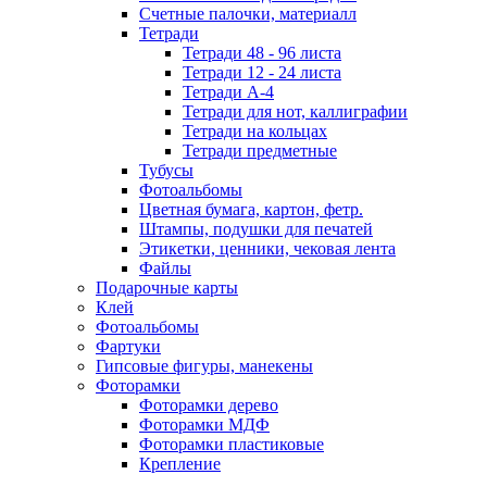
Счетные палочки, материалл
Тетради
Тетради 48 - 96 листа
Тетради 12 - 24 листа
Тетради А-4
Тетради для нот, каллиграфии
Тетради на кольцах
Тетради предметные
Тубусы
Фотоальбомы
Цветная бумага, картон, фетр.
Штампы, подушки для печатей
Этикетки, ценники, чековая лента
Файлы
Подарочные карты
Клей
Фотоальбомы
Фартуки
Гипсовые фигуры, манекены
Фоторамки
Фоторамки дерево
Фоторамки МДФ
Фоторамки пластиковые
Крепление