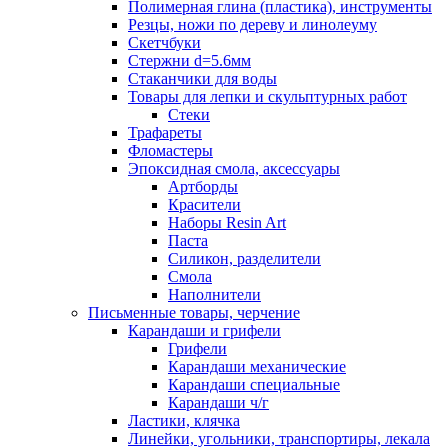
Полимерная глина (пластика), инструменты
Резцы, ножи по дереву и линолеуму
Скетчбуки
Стержни d=5.6мм
Стаканчики для воды
Товары для лепки и скульптурных работ
Стеки
Трафареты
Фломастеры
Эпоксидная смола, аксессуары
Артборды
Красители
Наборы Resin Art
Паста
Силикон, разделители
Смола
Наполнители
Письменные товары, черчение
Карандаши и грифели
Грифели
Карандаши механические
Карандаши специальные
Карандаши ч/г
Ластики, клячка
Линейки, угольники, транспортиры, лекала