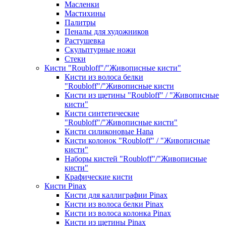
Масленки
Мастихины
Палитры
Пеналы для художников
Растушевка
Скульптурные ножи
Стеки
Кисти "Roubloff"/"Живописные кисти"
Кисти из волоса белки
"Roubloff"/"Живописные кисти
Кисти из щетины "Roubloff" / "Живописные
кисти"
Кисти синтетические
"Roubloff"/"Живописные кисти"
Кисти силиконовые Hana
Кисти колонок "Roubloff" / "Живописные
кисти"
Наборы кистей "Roubloff"/"Живописные
кисти"
Крафические кисти
Кисти Pinax
Кисти для каллиграфии Pinax
Кисти из волоса белки Pinax
Кисти из волоса колонка Pinax
Кисти из щетины Pinax