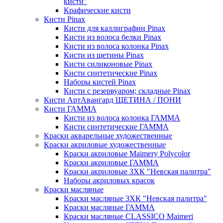
кисти"
Крафические кисти
Кисти Pinax
Кисти для каллиграфии Pinax
Кисти из волоса белки Pinax
Кисти из волоса колонка Pinax
Кисти из щетины Pinax
Кисти силиконовые Pinax
Кисти синтетические Pinax
Наборы кистей Pinax
Кисти с резервуаром; складные Pinax
Кисти АртАвангард ЩЕТИНА / ПОНИ
Кисти ГАММА
Кисти из волоса колонка ГАММА
Кисти синтетические ГАММА
Краски акварельные художественные
Краски акриловые художественные
Краски акриловые Maimery Polycolor
Краски акриловые ГАММА
Краски акриловые ЗХК "Невская палитра"
Наборы акриловых красок
Краски масляные
Краски масляные ЗХК "Невская палитра"
Краски масляные ГАММА
Краски масляные CLASSICO Maimeri