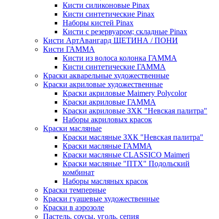
Кисти силиконовые Pinax
Кисти синтетические Pinax
Наборы кистей Pinax
Кисти с резервуаром; складные Pinax
Кисти АртАвангард ЩЕТИНА / ПОНИ
Кисти ГАММА
Кисти из волоса колонка ГАММА
Кисти синтетические ГАММА
Краски акварельные художественные
Краски акриловые художественные
Краски акриловые Maimery Polycolor
Краски акриловые ГАММА
Краски акриловые ЗХК "Невская палитра"
Наборы акриловых красок
Краски масляные
Краски масляные ЗХК "Невская палитра"
Краски масляные ГАММА
Краски масляные CLASSICO Maimeri
Краски масляные "ПТХ" Подольский
комбинат
Наборы масляных красок
Краски темперные
Краски гуашевые художественные
Краски в аэрозоле
Пастель, соусы, уголь, сепия