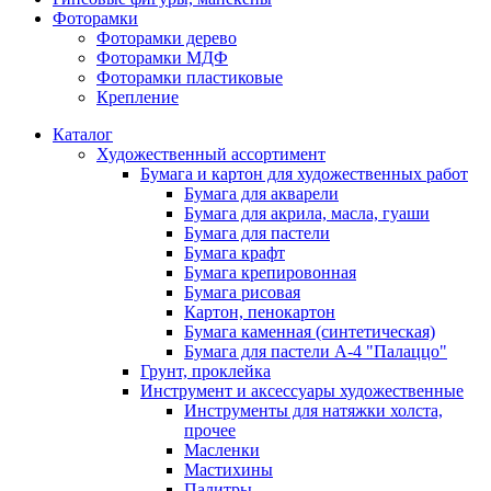
Фоторамки
Фоторамки дерево
Фоторамки МДФ
Фоторамки пластиковые
Крепление
Каталог
Художественный ассортимент
Бумага и картон для художественных работ
Бумага для акварели
Бумага для акрила, масла, гуаши
Бумага для пастели
Бумага крафт
Бумага крепировонная
Бумага рисовая
Картон, пенокартон
Бумага каменная (синтетическая)
Бумага для пастели А-4 "Палаццо"
Грунт, проклейка
Инструмент и аксессуары художественные
Инструменты для натяжки холста,
прочее
Масленки
Мастихины
Палитры