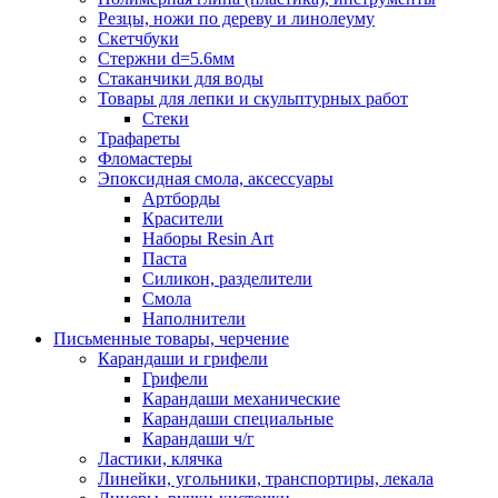
Резцы, ножи по дереву и линолеуму
Скетчбуки
Стержни d=5.6мм
Стаканчики для воды
Товары для лепки и скульптурных работ
Стеки
Трафареты
Фломастеры
Эпоксидная смола, аксессуары
Артборды
Красители
Наборы Resin Art
Паста
Силикон, разделители
Смола
Наполнители
Письменные товары, черчение
Карандаши и грифели
Грифели
Карандаши механические
Карандаши специальные
Карандаши ч/г
Ластики, клячка
Линейки, угольники, транспортиры, лекала