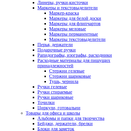
Линеры, ручки-кисточки
Маркеры и текстовыделители
Маркер-краска
Маркеры для белой доски
Маркеры для флипчартов
Маркеры меловые
Маркеры перманентные
Маркеры текстовыделители
Перья, держатели
Подарочные ручки
Рапидографы, изографы, расходники
Расходные материалы для пишущих
принадлежностей
Стержни гелевые
Стержни шариковые
Тушь, чернила
Ручки гелевые
Ручки стираемые
Ручки шариковые
Точилки
Циркули, готовальни
Товары для офиса и школы
Альбомы и папки для творчества
Бейджи, держатели, брелки
Блоки для заметок