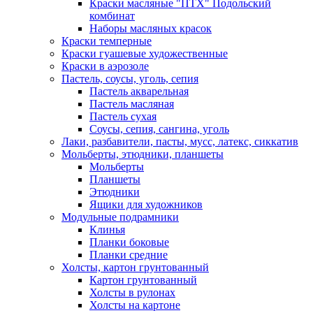
Краски масляные "ПТХ" Подольский
комбинат
Наборы масляных красок
Краски темперные
Краски гуашевые художественные
Краски в аэрозоле
Пастель, соусы, уголь, сепия
Пастель акварельная
Пастель масляная
Пастель сухая
Соусы, сепия, сангина, уголь
Лаки, разбавители, пасты, мусс, латекс, сиккатив
Мольберты, этюдники, планшеты
Мольберты
Планшеты
Этюдники
Ящики для художников
Модульные подрамники
Клинья
Планки боковые
Планки средние
Холсты, картон грунтованный
Картон грунтованный
Холсты в рулонах
Холсты на картоне