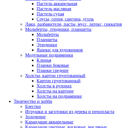
Пастель акварельная
Пастель масляная
Пастель сухая
Соусы, сепия, сангина, уголь
Лаки, разбавители, пасты, мусс, латекс, сиккатив
Мольберты, этюдники, планшеты
Мольберты
Планшеты
Этюдники
Ящики для художников
Модульные подрамники
Клинья
Планки боковые
Планки средние
Холсты, картон грунтованный
Картон грунтованный
Холсты в рулонах
Холсты на картоне
Холсты на подрамнике
Творчество и хобби
Блестки
Игрушки и заготовки из дерева и пенопласта
Золочение
Карандаши акварельные
Карандаши цветные, восковые, масляные,