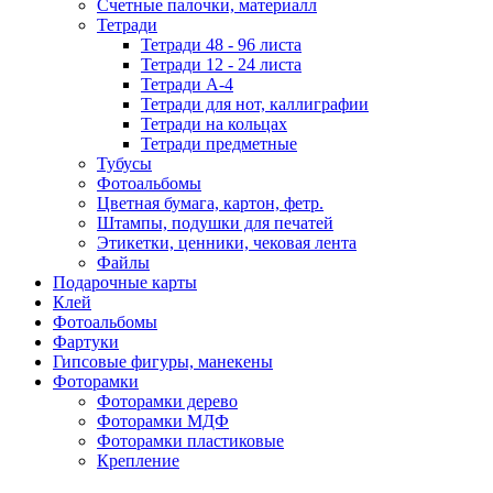
Счетные палочки, материалл
Тетради
Тетради 48 - 96 листа
Тетради 12 - 24 листа
Тетради А-4
Тетради для нот, каллиграфии
Тетради на кольцах
Тетради предметные
Тубусы
Фотоальбомы
Цветная бумага, картон, фетр.
Штампы, подушки для печатей
Этикетки, ценники, чековая лента
Файлы
Подарочные карты
Клей
Фотоальбомы
Фартуки
Гипсовые фигуры, манекены
Фоторамки
Фоторамки дерево
Фоторамки МДФ
Фоторамки пластиковые
Крепление