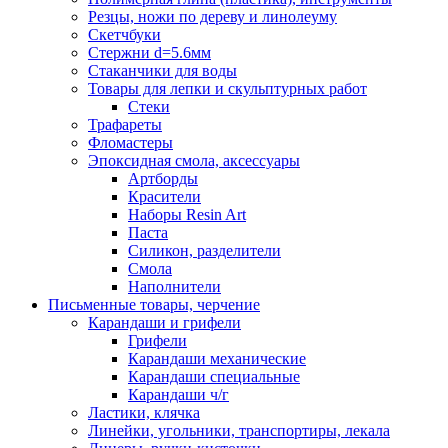
Резцы, ножи по дереву и линолеуму
Скетчбуки
Стержни d=5.6мм
Стаканчики для воды
Товары для лепки и скульптурных работ
Стеки
Трафареты
Фломастеры
Эпоксидная смола, аксессуары
Артборды
Красители
Наборы Resin Art
Паста
Силикон, разделители
Смола
Наполнители
Письменные товары, черчение
Карандаши и грифели
Грифели
Карандаши механические
Карандаши специальные
Карандаши ч/г
Ластики, клячка
Линейки, угольники, транспортиры, лекала