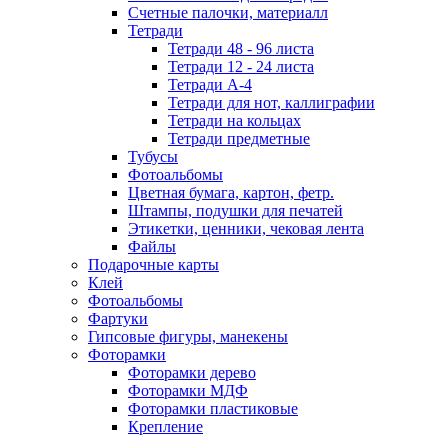
Счетные палочки, материалл
Тетради
Тетради 48 - 96 листа
Тетради 12 - 24 листа
Тетради А-4
Тетради для нот, каллиграфии
Тетради на кольцах
Тетради предметные
Тубусы
Фотоальбомы
Цветная бумага, картон, фетр.
Штампы, подушки для печатей
Этикетки, ценники, чековая лента
Файлы
Подарочные карты
Клей
Фотоальбомы
Фартуки
Гипсовые фигуры, манекены
Фоторамки
Фоторамки дерево
Фоторамки МДФ
Фоторамки пластиковые
Крепление