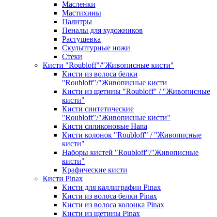
Масленки
Мастихины
Палитры
Пеналы для художников
Растушевка
Скульптурные ножи
Стеки
Кисти "Roubloff"/"Живописные кисти"
Кисти из волоса белки
"Roubloff"/"Живописные кисти
Кисти из щетины "Roubloff" / "Живописные
кисти"
Кисти синтетические
"Roubloff"/"Живописные кисти"
Кисти силиконовые Hana
Кисти колонок "Roubloff" / "Живописные
кисти"
Наборы кистей "Roubloff"/"Живописные
кисти"
Крафические кисти
Кисти Pinax
Кисти для каллиграфии Pinax
Кисти из волоса белки Pinax
Кисти из волоса колонка Pinax
Кисти из щетины Pinax