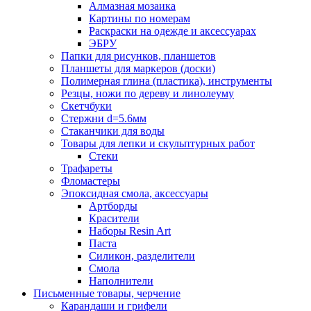
Алмазная мозаика
Картины по номерам
Раскраски на одежде и аксессуарах
ЭБРУ
Папки для рисунков, планшетов
Планшеты для маркеров (доски)
Полимерная глина (пластика), инструменты
Резцы, ножи по дереву и линолеуму
Скетчбуки
Стержни d=5.6мм
Стаканчики для воды
Товары для лепки и скульптурных работ
Стеки
Трафареты
Фломастеры
Эпоксидная смола, аксессуары
Артборды
Красители
Наборы Resin Art
Паста
Силикон, разделители
Смола
Наполнители
Письменные товары, черчение
Карандаши и грифели