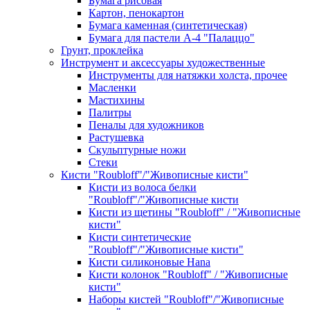
Бумага рисовая
Картон, пенокартон
Бумага каменная (синтетическая)
Бумага для пастели А-4 "Палаццо"
Грунт, проклейка
Инструмент и аксессуары художественные
Инструменты для натяжки холста, прочее
Масленки
Мастихины
Палитры
Пеналы для художников
Растушевка
Скульптурные ножи
Стеки
Кисти "Roubloff"/"Живописные кисти"
Кисти из волоса белки
"Roubloff"/"Живописные кисти
Кисти из щетины "Roubloff" / "Живописные
кисти"
Кисти синтетические
"Roubloff"/"Живописные кисти"
Кисти силиконовые Hana
Кисти колонок "Roubloff" / "Живописные
кисти"
Наборы кистей "Roubloff"/"Живописные