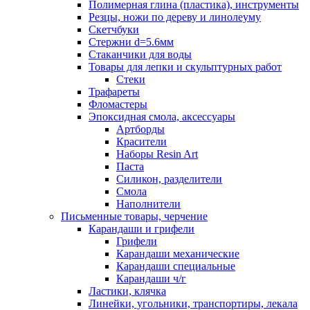
Полимерная глина (пластика), инструменты
Резцы, ножи по дереву и линолеуму
Скетчбуки
Стержни d=5.6мм
Стаканчики для воды
Товары для лепки и скульптурных работ
Стеки
Трафареты
Фломастеры
Эпоксидная смола, аксессуары
Артборды
Красители
Наборы Resin Art
Паста
Силикон, разделители
Смола
Наполнители
Письменные товары, черчение
Карандаши и грифели
Грифели
Карандаши механические
Карандаши специальные
Карандаши ч/г
Ластики, клячка
Линейки, угольники, транспортиры, лекала