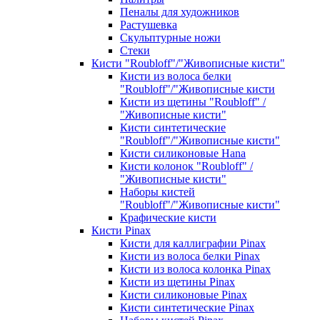
Пеналы для художников
Растушевка
Скульптурные ножи
Стеки
Кисти "Roubloff"/"Живописные кисти"
Кисти из волоса белки
"Roubloff"/"Живописные кисти
Кисти из щетины "Roubloff" /
"Живописные кисти"
Кисти синтетические
"Roubloff"/"Живописные кисти"
Кисти силиконовые Hana
Кисти колонок "Roubloff" /
"Живописные кисти"
Наборы кистей
"Roubloff"/"Живописные кисти"
Крафические кисти
Кисти Pinax
Кисти для каллиграфии Pinax
Кисти из волоса белки Pinax
Кисти из волоса колонка Pinax
Кисти из щетины Pinax
Кисти силиконовые Pinax
Кисти синтетические Pinax