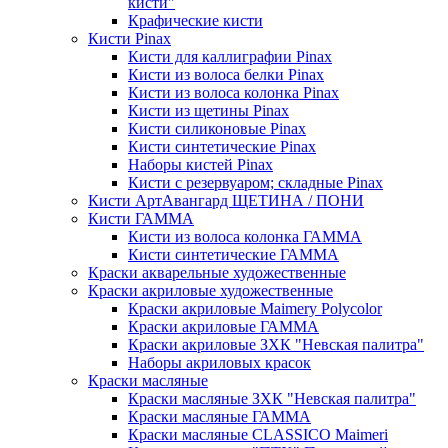
кисти"
Крафические кисти
Кисти Pinax
Кисти для каллиграфии Pinax
Кисти из волоса белки Pinax
Кисти из волоса колонка Pinax
Кисти из щетины Pinax
Кисти силиконовые Pinax
Кисти синтетические Pinax
Наборы кистей Pinax
Кисти с резервуаром; складные Pinax
Кисти АртАвангард ЩЕТИНА / ПОНИ
Кисти ГАММА
Кисти из волоса колонка ГАММА
Кисти синтетические ГАММА
Краски акварельные художественные
Краски акриловые художественные
Краски акриловые Maimery Polycolor
Краски акриловые ГАММА
Краски акриловые ЗХК "Невская палитра"
Наборы акриловых красок
Краски масляные
Краски масляные ЗХК "Невская палитра"
Краски масляные ГАММА
Краски масляные CLASSICO Maimeri