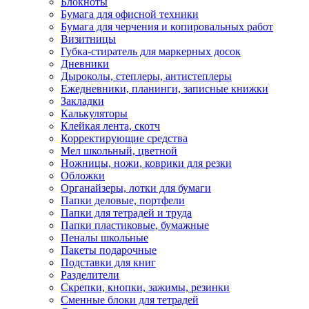
Блокноты
Бумага для офисной техники
Бумага для черчения и копировальных работ
Визитницы
Губка-стиратель для маркерных досок
Дневники
Дыроколы, степлеры, антистеплеры
Ежедневники, планинги, записные книжки
Закладки
Калькуляторы
Клейкая лента, скотч
Корректирующие средства
Мел школьный, цветной
Ножницы, ножи, коврики для резки
Обложки
Органайзеры, лотки для бумаги
Папки деловые, портфели
Папки для тетрадей и труда
Папки пластиковые, бумажные
Пеналы школьные
Пакеты подарочные
Подставки для книг
Разделители
Скрепки, кнопки, зажимы, резинки
Сменные блоки для тетрадей