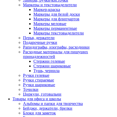
Линеры, ручки-кисточки
Маркеры и текстовыделители
Маркер-краска
Маркеры для белой доски
Маркеры для флипчартов
Маркеры меловые
Маркеры перманентные
Маркеры текстовыделители
Перья, держатели
Подарочные ручки
Рапидографы, изографы, расходники
Расходные материалы для пишущих
принадлежностей
Стержни гелевые
Стержни шариковые
Тушь, чернила
Ручки гелевые
Ручки стираемые
Ручки шариковые
Точилки
Циркули, готовальни
Товары для офиса и школы
Альбомы и папки для творчества
Бейджи, держатели, брелки
Блоки для заметок