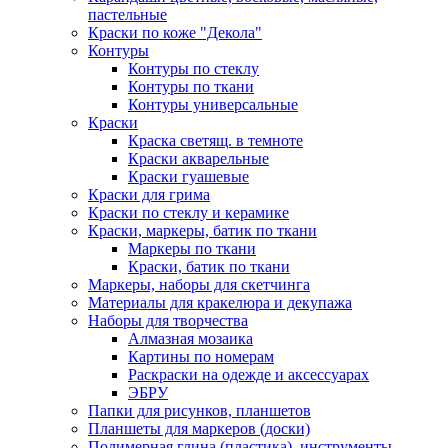
пастельные
Краски по коже "Декола"
Контуры
Контуры по стеклу
Контуры по ткани
Контуры универсальные
Краски
Краска светящ. в темноте
Краски акварельные
Краски гуашевые
Краски для грима
Краски по стеклу и керамике
Краски, маркеры, батик по ткани
Маркеры по ткани
Краски, батик по ткани
Маркеры, наборы для скетчинга
Материалы для кракелюра и декупажа
Наборы для творчества
Алмазная мозаика
Картины по номерам
Раскраски на одежде и аксессуарах
ЭБРУ
Папки для рисунков, планшетов
Планшеты для маркеров (доски)
Полимерная глина (пластика), инструменты