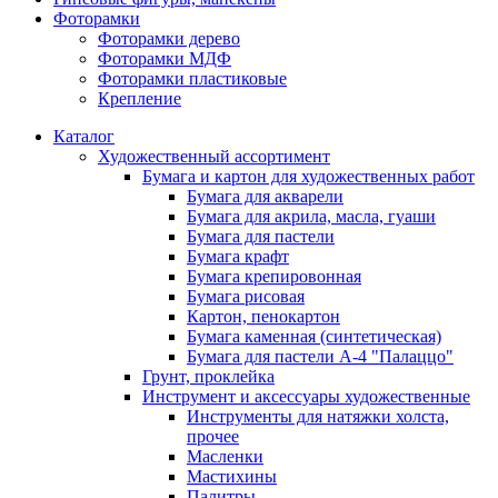
Фоторамки
Фоторамки дерево
Фоторамки МДФ
Фоторамки пластиковые
Крепление
Каталог
Художественный ассортимент
Бумага и картон для художественных работ
Бумага для акварели
Бумага для акрила, масла, гуаши
Бумага для пастели
Бумага крафт
Бумага крепировонная
Бумага рисовая
Картон, пенокартон
Бумага каменная (синтетическая)
Бумага для пастели А-4 "Палаццо"
Грунт, проклейка
Инструмент и аксессуары художественные
Инструменты для натяжки холста,
прочее
Масленки
Мастихины
Палитры