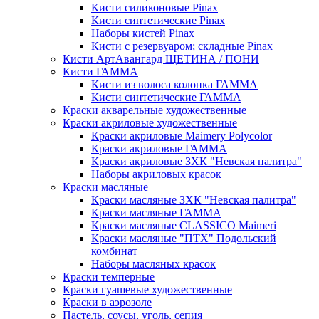
Кисти силиконовые Pinax
Кисти синтетические Pinax
Наборы кистей Pinax
Кисти с резервуаром; складные Pinax
Кисти АртАвангард ЩЕТИНА / ПОНИ
Кисти ГАММА
Кисти из волоса колонка ГАММА
Кисти синтетические ГАММА
Краски акварельные художественные
Краски акриловые художественные
Краски акриловые Maimery Polycolor
Краски акриловые ГАММА
Краски акриловые ЗХК "Невская палитра"
Наборы акриловых красок
Краски масляные
Краски масляные ЗХК "Невская палитра"
Краски масляные ГАММА
Краски масляные CLASSICO Maimeri
Краски масляные "ПТХ" Подольский
комбинат
Наборы масляных красок
Краски темперные
Краски гуашевые художественные
Краски в аэрозоле
Пастель, соусы, уголь, сепия