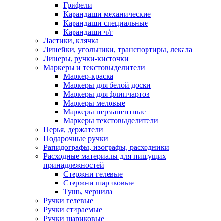
Грифели
Карандаши механические
Карандаши специальные
Карандаши ч/г
Ластики, клячка
Линейки, угольники, транспортиры, лекала
Линеры, ручки-кисточки
Маркеры и текстовыделители
Маркер-краска
Маркеры для белой доски
Маркеры для флипчартов
Маркеры меловые
Маркеры перманентные
Маркеры текстовыделители
Перья, держатели
Подарочные ручки
Рапидографы, изографы, расходники
Расходные материалы для пишущих
принадлежностей
Стержни гелевые
Стержни шариковые
Тушь, чернила
Ручки гелевые
Ручки стираемые
Ручки шариковые