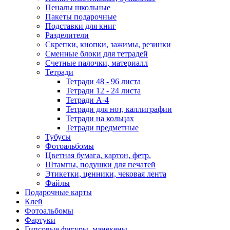
Пеналы школьные
Пакеты подарочные
Подставки для книг
Разделители
Скрепки, кнопки, зажимы, резинки
Сменные блоки для тетрадей
Счетные палочки, материалл
Тетради
Тетради 48 - 96 листа
Тетради 12 - 24 листа
Тетради А-4
Тетради для нот, каллиграфии
Тетради на кольцах
Тетради предметные
Тубусы
Фотоальбомы
Цветная бумага, картон, фетр.
Штампы, подушки для печатей
Этикетки, ценники, чековая лента
Файлы
Подарочные карты
Клей
Фотоальбомы
Фартуки
Гипсовые фигуры, манекены