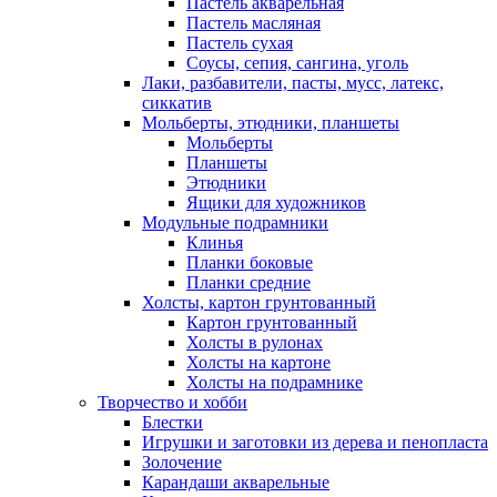
Пастель акварельная
Пастель масляная
Пастель сухая
Соусы, сепия, сангина, уголь
Лаки, разбавители, пасты, мусс, латекс,
сиккатив
Мольберты, этюдники, планшеты
Мольберты
Планшеты
Этюдники
Ящики для художников
Модульные подрамники
Клинья
Планки боковые
Планки средние
Холсты, картон грунтованный
Картон грунтованный
Холсты в рулонах
Холсты на картоне
Холсты на подрамнике
Творчество и хобби
Блестки
Игрушки и заготовки из дерева и пенопласта
Золочение
Карандаши акварельные