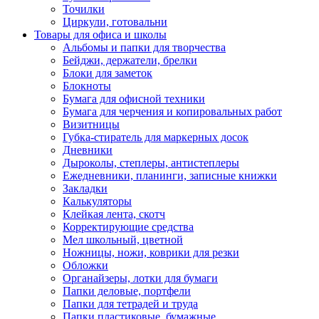
Точилки
Циркули, готовальни
Товары для офиса и школы
Альбомы и папки для творчества
Бейджи, держатели, брелки
Блоки для заметок
Блокноты
Бумага для офисной техники
Бумага для черчения и копировальных работ
Визитницы
Губка-стиратель для маркерных досок
Дневники
Дыроколы, степлеры, антистеплеры
Ежедневники, планинги, записные книжки
Закладки
Калькуляторы
Клейкая лента, скотч
Корректирующие средства
Мел школьный, цветной
Ножницы, ножи, коврики для резки
Обложки
Органайзеры, лотки для бумаги
Папки деловые, портфели
Папки для тетрадей и труда
Папки пластиковые, бумажные