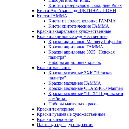
Наборы кистей Pinax
Кисти с резервуаром; складные Pinax
Кисти АртАвангард ЩЕТИНА / ПОНИ
Кисти ГАММА
Кисти из волоса колонка ГАММА
Кисти синтетические ГАММА
Краски акварельные художественные
Краски акриловые художественные
Краски акриловые Maimery Polycolor
Краски акриловые ГАММА
Краски акриловые ЗХК "Невская
палитра"
Наборы акриловых красок
Краски масляные
Краски масляные ЗХК "Невская
палитра"
Краски масляные ГАММА
Краски масляные CLASSICO Maimeri
Краски масляные "ПТХ" Подольский
комбинат
Наборы масляных красок
Краски темперные
Краски гуашевые художественные
Краски в аэрозоле
Пастель, соусы, уголь, сепия