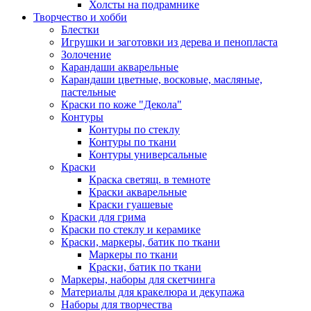
Холсты на подрамнике
Творчество и хобби
Блестки
Игрушки и заготовки из дерева и пенопласта
Золочение
Карандаши акварельные
Карандаши цветные, восковые, масляные,
пастельные
Краски по коже "Декола"
Контуры
Контуры по стеклу
Контуры по ткани
Контуры универсальные
Краски
Краска светящ. в темноте
Краски акварельные
Краски гуашевые
Краски для грима
Краски по стеклу и керамике
Краски, маркеры, батик по ткани
Маркеры по ткани
Краски, батик по ткани
Маркеры, наборы для скетчинга
Материалы для кракелюра и декупажа
Наборы для творчества