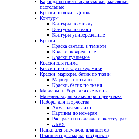
Карандаши цветные, восковые, масляные,
пастельные
Краски по коже "Декола"
Контуры
Контуры по стеклу
Контуры по ткани
Контуры универсальные
Краски
Краска светящ. в темноте
Краски акварельные
Краски гуашевые
Краски для грима
Краски по стеклу и керамике
Краски, маркеры, батик по ткани
Маркеры по ткани
Краски, батик по ткани
Маркеры, наборы для скетчинга
Материалы для кракелюра и декупажа
Наборы для творчества
Алмазная мозаика
Картины по номерам
Раскраски на одежде и аксессуарах
ЭБРУ
Папки для рисунков, планшетов
Планшеты для маркеров (доски)