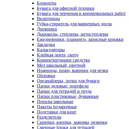
Блокноты
Бумага для офисной техники
Бумага для черчения и копировальных работ
Визитницы
Губка-стиратель для маркерных досок
Дневники
Дыроколы, степлеры, антистеплеры
Ежедневники, планинги, записные книжки
Закладки
Калькуляторы
Клейкая лента, скотч
Корректирующие средства
Мел школьный, цветной
Ножницы, ножи, коврики для резки
Обложки
Органайзеры, лотки для бумаги
Папки деловые, портфели
Папки для тетрадей и труда
Папки пластиковые, бумажные
Пеналы школьные
Пакеты подарочные
Подставки для книг
Разделители
Скрепки, кнопки, зажимы, резинки
Сменные блоки для тетрадей