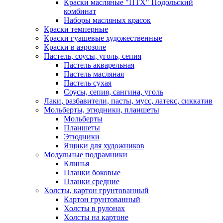
Краски масляные "ПТХ" Подольский
комбинат
Наборы масляных красок
Краски темперные
Краски гуашевые художественные
Краски в аэрозоле
Пастель, соусы, уголь, сепия
Пастель акварельная
Пастель масляная
Пастель сухая
Соусы, сепия, сангина, уголь
Лаки, разбавители, пасты, мусс, латекс, сиккатив
Мольберты, этюдники, планшеты
Мольберты
Планшеты
Этюдники
Ящики для художников
Модульные подрамники
Клинья
Планки боковые
Планки средние
Холсты, картон грунтованный
Картон грунтованный
Холсты в рулонах
Холсты на картоне