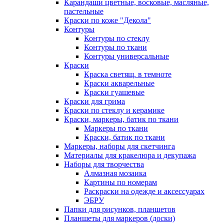
Карандаши цветные, восковые, масляные,
пастельные
Краски по коже "Декола"
Контуры
Контуры по стеклу
Контуры по ткани
Контуры универсальные
Краски
Краска светящ. в темноте
Краски акварельные
Краски гуашевые
Краски для грима
Краски по стеклу и керамике
Краски, маркеры, батик по ткани
Маркеры по ткани
Краски, батик по ткани
Маркеры, наборы для скетчинга
Материалы для кракелюра и декупажа
Наборы для творчества
Алмазная мозаика
Картины по номерам
Раскраски на одежде и аксессуарах
ЭБРУ
Папки для рисунков, планшетов
Планшеты для маркеров (доски)