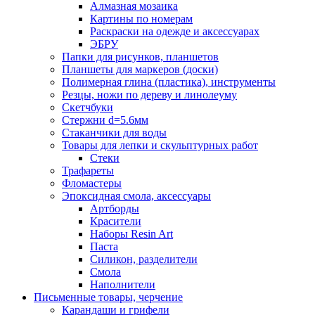
Алмазная мозаика
Картины по номерам
Раскраски на одежде и аксессуарах
ЭБРУ
Папки для рисунков, планшетов
Планшеты для маркеров (доски)
Полимерная глина (пластика), инструменты
Резцы, ножи по дереву и линолеуму
Скетчбуки
Стержни d=5.6мм
Стаканчики для воды
Товары для лепки и скульптурных работ
Стеки
Трафареты
Фломастеры
Эпоксидная смола, аксессуары
Артборды
Красители
Наборы Resin Art
Паста
Силикон, разделители
Смола
Наполнители
Письменные товары, черчение
Карандаши и грифели