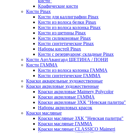
кисти"
Крафические кисти
Кисти Pinax
Кисти для каллиграфии Pinax
Кисти из волоса белки Pinax
Кисти из волоса колонка Pinax
Кисти из щетины Pinax
Кисти силиконовые Pinax
Кисти синтетические Pinax
Наборы кистей Pinax
Кисти с резервуаром; складные Pinax
Кисти АртАвангард ЩЕТИНА / ПОНИ
Кисти ГАММА
Кисти из волоса колонка ГАММА
Кисти синтетические ГАММА
Краски акварельные художественные
Краски акриловые художественные
Краски акриловые Maimery Polycolor
Краски акриловые ГАММА
Краски акриловые ЗХК "Невская палитра"
Наборы акриловых красок
Краски масляные
Краски масляные ЗХК "Невская палитра"
Краски масляные ГАММА
Краски масляные CLASSICO Maimeri