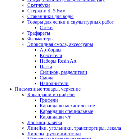
Скетчбуки
Стержни d=5.6мм
Стаканчики для воды
Товары для лепки и скульптурных работ
Стеки
Трафареты
Фломастеры
Эпоксидная смола, аксессуары
Артборды
Красители
Наборы Resin Art
Паста
Силикон, разделители
Смола
Наполнители
Письменные товары, черчение
Карандаши и грифели
Грифели
Карандаши механические
Карандаши специальные
Карандаши ч/г
Ластики, клячка
Линейки, угольники, транспортиры, лекала
Линеры, ручки-кисточки