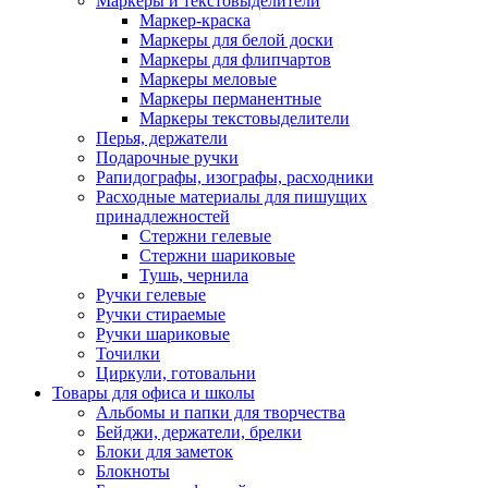
Маркеры и текстовыделители
Маркер-краска
Маркеры для белой доски
Маркеры для флипчартов
Маркеры меловые
Маркеры перманентные
Маркеры текстовыделители
Перья, держатели
Подарочные ручки
Рапидографы, изографы, расходники
Расходные материалы для пишущих
принадлежностей
Стержни гелевые
Стержни шариковые
Тушь, чернила
Ручки гелевые
Ручки стираемые
Ручки шариковые
Точилки
Циркули, готовальни
Товары для офиса и школы
Альбомы и папки для творчества
Бейджи, держатели, брелки
Блоки для заметок
Блокноты