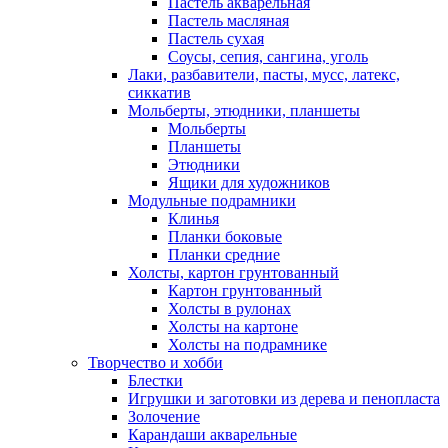
Пастель акварельная
Пастель масляная
Пастель сухая
Соусы, сепия, сангина, уголь
Лаки, разбавители, пасты, мусс, латекс,
сиккатив
Мольберты, этюдники, планшеты
Мольберты
Планшеты
Этюдники
Ящики для художников
Модульные подрамники
Клинья
Планки боковые
Планки средние
Холсты, картон грунтованный
Картон грунтованный
Холсты в рулонах
Холсты на картоне
Холсты на подрамнике
Творчество и хобби
Блестки
Игрушки и заготовки из дерева и пенопласта
Золочение
Карандаши акварельные