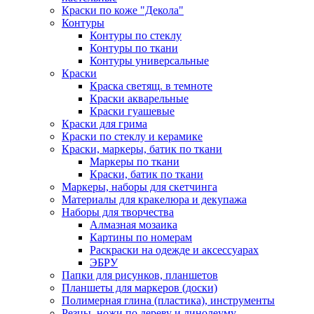
Краски по коже "Декола"
Контуры
Контуры по стеклу
Контуры по ткани
Контуры универсальные
Краски
Краска светящ. в темноте
Краски акварельные
Краски гуашевые
Краски для грима
Краски по стеклу и керамике
Краски, маркеры, батик по ткани
Маркеры по ткани
Краски, батик по ткани
Маркеры, наборы для скетчинга
Материалы для кракелюра и декупажа
Наборы для творчества
Алмазная мозаика
Картины по номерам
Раскраски на одежде и аксессуарах
ЭБРУ
Папки для рисунков, планшетов
Планшеты для маркеров (доски)
Полимерная глина (пластика), инструменты
Резцы, ножи по дереву и линолеуму