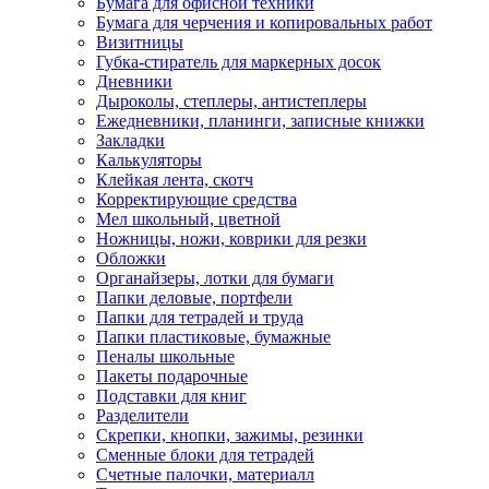
Бумага для офисной техники
Бумага для черчения и копировальных работ
Визитницы
Губка-стиратель для маркерных досок
Дневники
Дыроколы, степлеры, антистеплеры
Ежедневники, планинги, записные книжки
Закладки
Калькуляторы
Клейкая лента, скотч
Корректирующие средства
Мел школьный, цветной
Ножницы, ножи, коврики для резки
Обложки
Органайзеры, лотки для бумаги
Папки деловые, портфели
Папки для тетрадей и труда
Папки пластиковые, бумажные
Пеналы школьные
Пакеты подарочные
Подставки для книг
Разделители
Скрепки, кнопки, зажимы, резинки
Сменные блоки для тетрадей
Счетные палочки, материалл