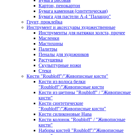
Бумага рисовая
Картон, пенокартон
Бумага каменная (синтетическая)
Бумага для пастели А-4 "Палаццо"
Грунт, проклейка
Инструмент и аксессуары художественные
Инструменты для натяжки холста, прочее
Масленки
Мастихины
Палитры
Пеналы для художников
Растушевка
Скульптурные ножи
Стеки
Кисти "Roubloff"/"Живописные кисти"
Кисти из волоса белки
"Roubloff"/"Живописные кисти
Кисти из щетины "Roubloff" / "Живописные
кисти"
Кисти синтетические
"Roubloff"/"Живописные кисти"
Кисти силиконовые Hana
Кисти колонок "Roubloff" / "Живописные
кисти"
Наборы кистей "Roubloff"/"Живописные