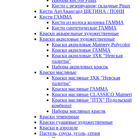
Наборы кистей Pinax
Кисти с резервуаром; складные Pinax
Кисти АртАвангард ЩЕТИНА / ПОНИ
Кисти ГАММА
Кисти из волоса колонка ГАММА
Кисти синтетические ГАММА
Краски акварельные художественные
Краски акриловые художественные
Краски акриловые Maimery Polycolor
Краски акриловые ГАММА
Краски акриловые ЗХК "Невская
палитра"
Наборы акриловых красок
Краски масляные
Краски масляные ЗХК "Невская
палитра"
Краски масляные ГАММА
Краски масляные CLASSICO Maimeri
Краски масляные "ПТХ" Подольский
комбинат
Наборы масляных красок
Краски темперные
Краски гуашевые художественные
Краски в аэрозоле
Пастель, соусы, уголь, сепия