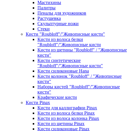
Мастихины
Палитры
Пеналы для художников
Растушевка
Скульптурные ножи
Стеки
Кисти "Roubloff"/"Живописные кисти"
Кисти из волоса белки
"Roubloff"/"Живописные кисти
Кисти из щетины "Roubloff" / "Живописные
кисти"
Кисти синтетические
"Roubloff"/"Живописные кисти"
Кисти силиконовые Hana
Кисти колонок "Roubloff" / "Живописные
кисти"
Наборы кистей "Roubloff"/"Живописные
кисти"
Крафические кисти
Кисти Pinax
Кисти для каллиграфии Pinax
Кисти из волоса белки Pinax
Кисти из волоса колонка Pinax
Кисти из щетины Pinax
Кисти силиконовые Pinax