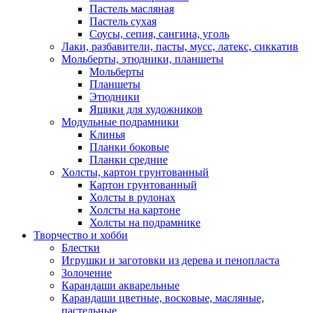
Пастель масляная
Пастель сухая
Соусы, сепия, сангина, уголь
Лаки, разбавители, пасты, мусс, латекс, сиккатив
Мольберты, этюдники, планшеты
Мольберты
Планшеты
Этюдники
Ящики для художников
Модульные подрамники
Клинья
Планки боковые
Планки средние
Холсты, картон грунтованный
Картон грунтованный
Холсты в рулонах
Холсты на картоне
Холсты на подрамнике
Творчество и хобби
Блестки
Игрушки и заготовки из дерева и пенопласта
Золочение
Карандаши акварельные
Карандаши цветные, восковые, масляные,
пастельные