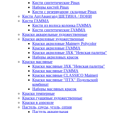
Кисти синтетические Pinax
Наборы кистей Pinax
Кисти с резервуаром; складные Pinax
Кисти АртАвангард ЩЕТИНА / ПОНИ
Кисти ГАММА
Кисти из волоса колонка ГАММА
Кисти синтетические ГАММА
Краски акварельные художественные
Краски акриловые художественные
Краски акриловые Maimery Polycolor
Краски акриловые ГАММА
Краски акриловые ЗХК "Невская палитра"
Наборы акриловых красок
Краски масляные
Краски масляные ЗХК "Невская палитра"
Краски масляные ГАММА
Краски масляные CLASSICO Maimeri
Краски масляные "ПТХ" Подольский
комбинат
Наборы масляных красок
Краски темперные
Краски гуашевые художественные
Краски в аэрозоле
Пастель, соусы, уголь, сепия
Пастель акварельная