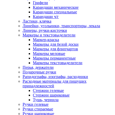
Грифели
Карандаши механические
Карандаши специальные
Карандаши ч/г
Ластики, клячка
Линейки, угольники, транспортиры, лекала
Линеры, ручки-кисточки
Маркеры и текстовыделители
Маркер-краска
Маркеры для белой доски
Маркеры для флипчартов
Маркеры меловые
Маркеры перманентные
Маркеры текстовыделители
Перья, держатели
Подарочные ручки
Рапидографы, изографы, расходники
Расходные материалы для пишущих
принадлежностей
Стержни гелевые
Стержни шариковые
Тушь, чернила
Ручки гелевые
Ручки стираемые
Ручки шариковые