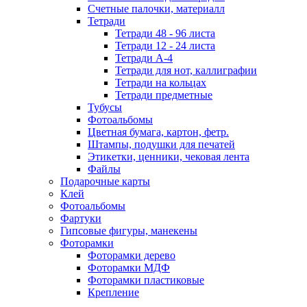
Счетные палочки, материалл
Тетради
Тетради 48 - 96 листа
Тетради 12 - 24 листа
Тетради А-4
Тетради для нот, каллиграфии
Тетради на кольцах
Тетради предметные
Тубусы
Фотоальбомы
Цветная бумага, картон, фетр.
Штампы, подушки для печатей
Этикетки, ценники, чековая лента
Файлы
Подарочные карты
Клей
Фотоальбомы
Фартуки
Гипсовые фигуры, манекены
Фоторамки
Фоторамки дерево
Фоторамки МДФ
Фоторамки пластиковые
Крепление