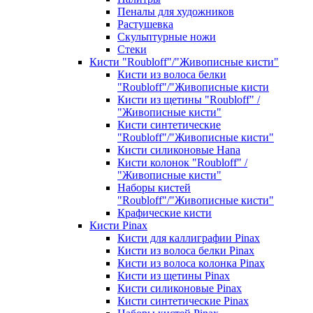
Пеналы для художников
Растушевка
Скульптурные ножи
Стеки
Кисти "Roubloff"/"Живописные кисти"
Кисти из волоса белки
"Roubloff"/"Живописные кисти
Кисти из щетины "Roubloff" /
"Живописные кисти"
Кисти синтетические
"Roubloff"/"Живописные кисти"
Кисти силиконовые Hana
Кисти колонок "Roubloff" /
"Живописные кисти"
Наборы кистей
"Roubloff"/"Живописные кисти"
Крафические кисти
Кисти Pinax
Кисти для каллиграфии Pinax
Кисти из волоса белки Pinax
Кисти из волоса колонка Pinax
Кисти из щетины Pinax
Кисти силиконовые Pinax
Кисти синтетические Pinax