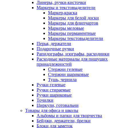
Линеры, ручки-кисточки
Маркеры и текстовыделители
Маркер-краска
Маркеры для белой доски
Маркеры для флипчартов
Маркеры меловые
Маркеры перманентные
Маркеры текстовыделители
Перья, держатели
Подарочные ручки
Рапидографы, изографы, расходники
Расходные материалы для пишущих
принадлежностей
Стержни гелевые
Стержни шариковые
Тушь, чернила
Ручки гелевые
Ручки стираемые
Ручки шариковые
Точилки
Циркули, готовальни
Товары для офиса и школы
Альбомы и папки для творчества
Бейджи, держатели, брелки
Блоки для заметок