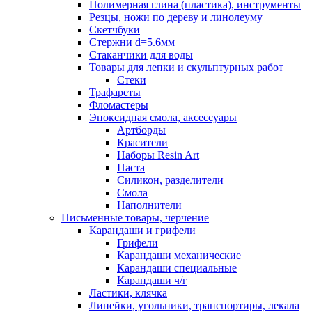
Полимерная глина (пластика), инструменты
Резцы, ножи по дереву и линолеуму
Скетчбуки
Стержни d=5.6мм
Стаканчики для воды
Товары для лепки и скульптурных работ
Стеки
Трафареты
Фломастеры
Эпоксидная смола, аксессуары
Артборды
Красители
Наборы Resin Art
Паста
Силикон, разделители
Смола
Наполнители
Письменные товары, черчение
Карандаши и грифели
Грифели
Карандаши механические
Карандаши специальные
Карандаши ч/г
Ластики, клячка
Линейки, угольники, транспортиры, лекала