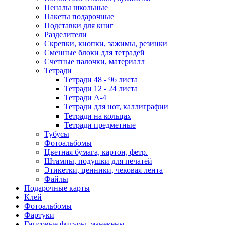
Пеналы школьные
Пакеты подарочные
Подставки для книг
Разделители
Скрепки, кнопки, зажимы, резинки
Сменные блоки для тетрадей
Счетные палочки, материалл
Тетради
Тетради 48 - 96 листа
Тетради 12 - 24 листа
Тетради А-4
Тетради для нот, каллиграфии
Тетради на кольцах
Тетради предметные
Тубусы
Фотоальбомы
Цветная бумага, картон, фетр.
Штампы, подушки для печатей
Этикетки, ценники, чековая лента
Файлы
Подарочные карты
Клей
Фотоальбомы
Фартуки
Гипсовые фигуры, манекены