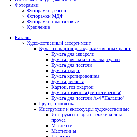
Фоторамки
Фоторамки дерево
Фоторамки МДФ
Фоторамки пластиковые
Крепление
Каталог
Художественный ассортимент
Бумага и картон для художественных работ
Бумага для акварели
Бумага для акрила, масла, гуаши
Бумага для пастели
Бумага крафт
Бумага крепировонная
Бумага рисовая
Картон, пенокартон
Бумага каменная (синтетическая)
Бумага для пастели А-4 "Палаццо"
Грунт, проклейка
Инструмент и аксессуары художественные
Инструменты для натяжки холста,
прочее
Масленки
Мастихины
Палитры