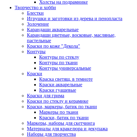
Холсты на подрамнике
Творчество и хобби
Блестки
Игрушки и заготовки из дерева и пенопласта
Золочение
Карандаши акварельные
Карандаши цветные, восковые, масляные,
пастельные
Краски по коже "Декола"
Контуры
Контуры по стеклу
Контуры по ткани
Контуры универсальные
Краски
Краска светящ. в темноте
Краски акварельные
Краски гуашевые
Краски для грима
Краски по стеклу и керамике
Краски, маркеры, батик по ткани
Маркеры по ткани
Краски, батик по ткани
Маркеры, наборы для скетчинга
Материалы для кракелюра и декупажа
Наборы для творчества