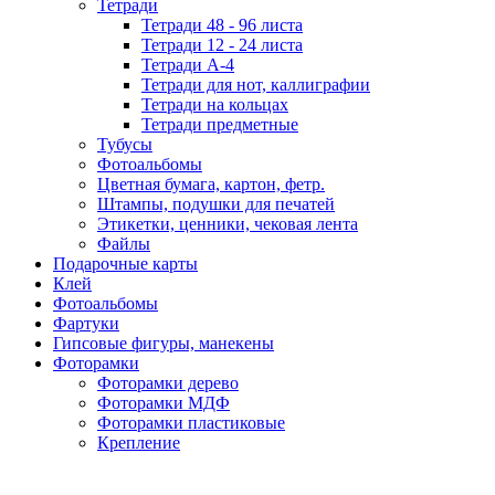
Тетради
Тетради 48 - 96 листа
Тетради 12 - 24 листа
Тетради А-4
Тетради для нот, каллиграфии
Тетради на кольцах
Тетради предметные
Тубусы
Фотоальбомы
Цветная бумага, картон, фетр.
Штампы, подушки для печатей
Этикетки, ценники, чековая лента
Файлы
Подарочные карты
Клей
Фотоальбомы
Фартуки
Гипсовые фигуры, манекены
Фоторамки
Фоторамки дерево
Фоторамки МДФ
Фоторамки пластиковые
Крепление