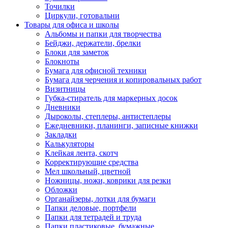
Точилки
Циркули, готовальни
Товары для офиса и школы
Альбомы и папки для творчества
Бейджи, держатели, брелки
Блоки для заметок
Блокноты
Бумага для офисной техники
Бумага для черчения и копировальных работ
Визитницы
Губка-стиратель для маркерных досок
Дневники
Дыроколы, степлеры, антистеплеры
Ежедневники, планинги, записные книжки
Закладки
Калькуляторы
Клейкая лента, скотч
Корректирующие средства
Мел школьный, цветной
Ножницы, ножи, коврики для резки
Обложки
Органайзеры, лотки для бумаги
Папки деловые, портфели
Папки для тетрадей и труда
Папки пластиковые, бумажные