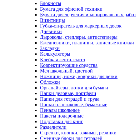
Блокноты
Бумага для офисной техники
Бумага для черчения и копировальных работ
Визитницы
Губка-стиратель для маркерных досок
Дневники
Дыроколы, степлеры, антистеплеры
Ежедневники, планинги, записные книжки
Закладки
Калькуляторы
Клейкая лента, скотч
Корректирующие средства
Мел школьный, цветной
Ножницы, ножи, коврики для резки
Обложки
Органайзеры, лотки для бумаги
Папки деловые, портфели
Папки для тетрадей и труда
Папки пластиковые, бумажные
Пеналы школьные
Пакеты подарочные
Подставки для книг
Разделители
Скрепки, кнопки, зажимы, резинки
Сменные блоки для тетрадей