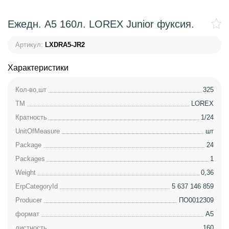
Ежедн. А5 160л. LOREX Junior фуксия.
Артикул:
LXDRA5-JR2
Характеристики
Кол-во,шт
325
ТМ
LOREX
Кратность
1/24
UnitOfMeasure
шт
Package
24
Packages
1
Weight
0,36
ErpCategoryId
5 637 146 859
Producer
ПО0012309
формат
А5
листность
160