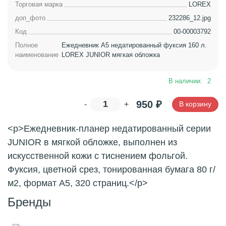
Торговая марка
LOREX
доп_фото
232286_12.jpg
Код
00-00003792
Полное
Ежедневник A5 недатированный фуксия 160 л.
наименование
LOREX JUNIOR мягкая обложка
В наличии:
2
950
₽
-
+
В корзину
<p>Ежедневник-планер недатированный серии
JUNIOR в мягкой обложке, выполнен из
искусственной кожи с тиснением фольгой.
Фуксия, цветной срез, тонированная бумага 80 г/
м2, формат A5, 320 страниц.</p>
Бренды