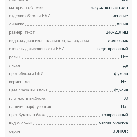
материал обложки
искусственная кожа
отделка обложки ББИ
тиснение
линовка
линия
размер, текст
148х210 мм
вид ежедневников, планингов, календарей
Ежедневник
степень датированности ББИ
недатированный
резин.
Нет
ляссе
Да
цвет обложки ББИ
фуксия
карман, лог
Нет
цвет среза вн. блока
фуксия
плотность вн.блока
80
наличие перф.уголков
Нет
цвет бумаги в блоке
тонированный
вид обложки
мягкая обложка
серия
JUNIOR