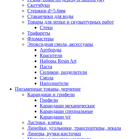
Скетчбуки
Стержни d=5.6мм
Стаканчики для воды
Товары для лепки и скульптурных работ
Стеки
Трафареты
Фломастеры
Эпоксидная смола, аксессуары
Артборды
Красители
Наборы Resin Art
Паста
Силикон, разделители
Смола
Наполнители
Письменные товары, черчение
Карандаши и грифели
Грифели
Карандаши механические
Карандаши специальные
Карандаши ч/г
Ластики, клячка
Линейки, угольники, транспортиры, лекала
Линеры, ручки-кисточки