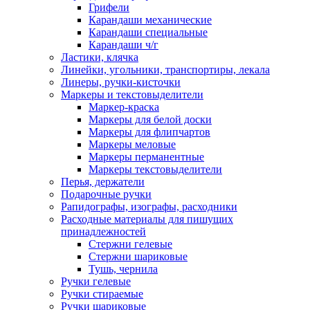
Грифели
Карандаши механические
Карандаши специальные
Карандаши ч/г
Ластики, клячка
Линейки, угольники, транспортиры, лекала
Линеры, ручки-кисточки
Маркеры и текстовыделители
Маркер-краска
Маркеры для белой доски
Маркеры для флипчартов
Маркеры меловые
Маркеры перманентные
Маркеры текстовыделители
Перья, держатели
Подарочные ручки
Рапидографы, изографы, расходники
Расходные материалы для пишущих
принадлежностей
Стержни гелевые
Стержни шариковые
Тушь, чернила
Ручки гелевые
Ручки стираемые
Ручки шариковые