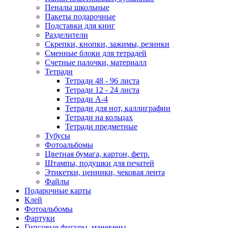
Пеналы школьные
Пакеты подарочные
Подставки для книг
Разделители
Скрепки, кнопки, зажимы, резинки
Сменные блоки для тетрадей
Счетные палочки, материалл
Тетради
Тетради 48 - 96 листа
Тетради 12 - 24 листа
Тетради А-4
Тетради для нот, каллиграфии
Тетради на кольцах
Тетради предметные
Тубусы
Фотоальбомы
Цветная бумага, картон, фетр.
Штампы, подушки для печатей
Этикетки, ценники, чековая лента
Файлы
Подарочные карты
Клей
Фотоальбомы
Фартуки
Гипсовые фигуры, манекены