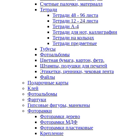
Счетные палочки, материалл
Тетради
Тетради 48 - 96 листа
Тетради 12 - 24 листа
Тетради А-4
Тетради для нот, каллиграфии
Тетради на кольцах
Тетради предметные
Тубусы
Фотоальбомы
Цветная бумага, картон, фетр.
Штампы, подушки для печатей
Этикетки, ценники, чековая лента
Файлы
Подарочные карты
Клей
Фотоальбомы
Фартуки
Гипсовые фигуры, манекены
Фоторамки
Фоторамки дерево
Фоторамки МДФ
Фоторамки пластиковые
Крепление