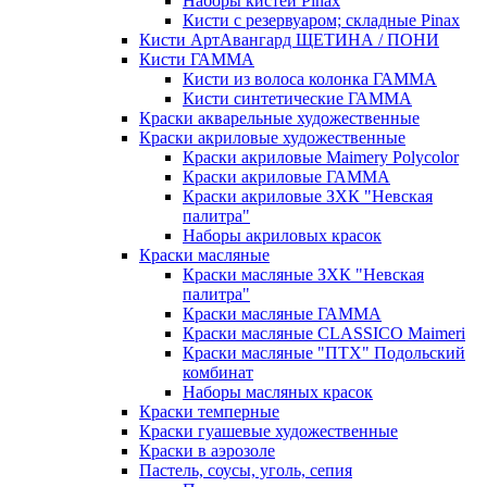
Наборы кистей Pinax
Кисти с резервуаром; складные Pinax
Кисти АртАвангард ЩЕТИНА / ПОНИ
Кисти ГАММА
Кисти из волоса колонка ГАММА
Кисти синтетические ГАММА
Краски акварельные художественные
Краски акриловые художественные
Краски акриловые Maimery Polycolor
Краски акриловые ГАММА
Краски акриловые ЗХК "Невская
палитра"
Наборы акриловых красок
Краски масляные
Краски масляные ЗХК "Невская
палитра"
Краски масляные ГАММА
Краски масляные CLASSICO Maimeri
Краски масляные "ПТХ" Подольский
комбинат
Наборы масляных красок
Краски темперные
Краски гуашевые художественные
Краски в аэрозоле
Пастель, соусы, уголь, сепия