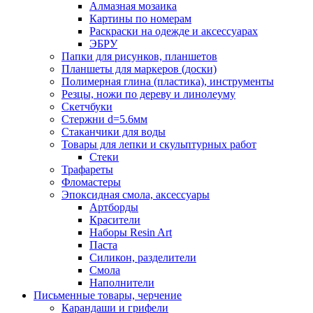
Алмазная мозаика
Картины по номерам
Раскраски на одежде и аксессуарах
ЭБРУ
Папки для рисунков, планшетов
Планшеты для маркеров (доски)
Полимерная глина (пластика), инструменты
Резцы, ножи по дереву и линолеуму
Скетчбуки
Стержни d=5.6мм
Стаканчики для воды
Товары для лепки и скульптурных работ
Стеки
Трафареты
Фломастеры
Эпоксидная смола, аксессуары
Артборды
Красители
Наборы Resin Art
Паста
Силикон, разделители
Смола
Наполнители
Письменные товары, черчение
Карандаши и грифели