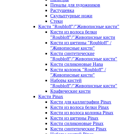
Пеналы для художников
Растушевка
Скульптурные ножи
Стеки
Кисти "Roubloff"/"Живописные кисти"
Кисти из волоса белки
"Roubloff"/"Живописные кисти
Кисти из щетины "Roubloff" /
"Живописные кисти"
Кисти синтетические
"Roubloff"/"Живописные кисти"
Кисти силиконовые Hana
Кисти колонок "Roubloff" /
"Живописные кисти"
Наборы кистей
"Roubloff"/"Живописные кисти"
Крафические кисти
Кисти Pinax
Кисти для каллиграфии Pinax
Кисти из волоса белки Pinax
Кисти из волоса колонка Pinax
Кисти из щетины Pinax
Кисти силиконовые Pinax
Кисти синтетические Pinax