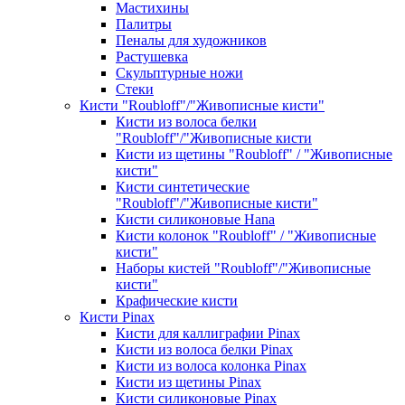
Мастихины
Палитры
Пеналы для художников
Растушевка
Скульптурные ножи
Стеки
Кисти "Roubloff"/"Живописные кисти"
Кисти из волоса белки
"Roubloff"/"Живописные кисти
Кисти из щетины "Roubloff" / "Живописные
кисти"
Кисти синтетические
"Roubloff"/"Живописные кисти"
Кисти силиконовые Hana
Кисти колонок "Roubloff" / "Живописные
кисти"
Наборы кистей "Roubloff"/"Живописные
кисти"
Крафические кисти
Кисти Pinax
Кисти для каллиграфии Pinax
Кисти из волоса белки Pinax
Кисти из волоса колонка Pinax
Кисти из щетины Pinax
Кисти силиконовые Pinax