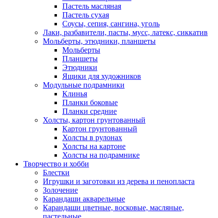
Пастель масляная
Пастель сухая
Соусы, сепия, сангина, уголь
Лаки, разбавители, пасты, мусс, латекс, сиккатив
Мольберты, этюдники, планшеты
Мольберты
Планшеты
Этюдники
Ящики для художников
Модульные подрамники
Клинья
Планки боковые
Планки средние
Холсты, картон грунтованный
Картон грунтованный
Холсты в рулонах
Холсты на картоне
Холсты на подрамнике
Творчество и хобби
Блестки
Игрушки и заготовки из дерева и пенопласта
Золочение
Карандаши акварельные
Карандаши цветные, восковые, масляные,
пастельные