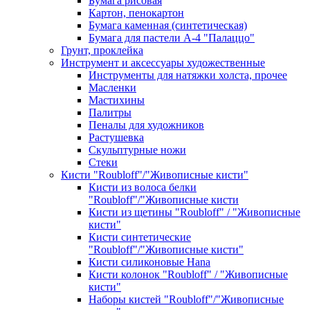
Бумага рисовая
Картон, пенокартон
Бумага каменная (синтетическая)
Бумага для пастели А-4 "Палаццо"
Грунт, проклейка
Инструмент и аксессуары художественные
Инструменты для натяжки холста, прочее
Масленки
Мастихины
Палитры
Пеналы для художников
Растушевка
Скульптурные ножи
Стеки
Кисти "Roubloff"/"Живописные кисти"
Кисти из волоса белки
"Roubloff"/"Живописные кисти
Кисти из щетины "Roubloff" / "Живописные
кисти"
Кисти синтетические
"Roubloff"/"Живописные кисти"
Кисти силиконовые Hana
Кисти колонок "Roubloff" / "Живописные
кисти"
Наборы кистей "Roubloff"/"Живописные