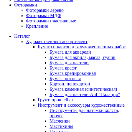
Фоторамки
Фоторамки дерево
Фоторамки МДФ
Фоторамки пластиковые
Крепление
Каталог
Художественный ассортимент
Бумага и картон для художественных работ
Бумага для акварели
Бумага для акрила, масла, гуаши
Бумага для пастели
Бумага крафт
Бумага крепировонная
Бумага рисовая
Картон, пенокартон
Бумага каменная (синтетическая)
Бумага для пастели А-4 "Палаццо"
Грунт, проклейка
Инструмент и аксессуары художественные
Инструменты для натяжки холста,
прочее
Масленки
Мастихины
Палитры