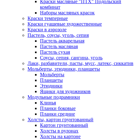
Краски масляные "ПТХ" Подольский
комбинат
Наборы масляных красок
Краски темперные
Краски гуашевые художественные
Краски в аэрозоле
Пастель, соусы, уголь, сепия
Пастель акварельная
Пастель масляная
Пастель сухая
Соусы, сепия, сангина, уголь
Лаки, разбавители, пасты, мусс, латекс, сиккатив
Мольберты, этюдники, планшеты
Мольберты
Планшеты
Этюдники
Ящики для художников
Модульные подрамники
Клинья
Планки боковые
Планки средние
Холсты, картон грунтованный
Картон грунтованный
Холсты в рулонах
Холсты на картоне