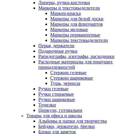
Линеры, ручки-кисточки
Маркеры и текстовыделители
Маркер-краска
Маркеры для белой доски
Маркеры для флипчартов
Маркеры меловые
Маркеры перманентные
Маркеры текстовыделители
Перья, держатели
Подарочные ручки
Рапидографы, изографы, расходники
Расходные материалы для пишущих
принадлежностей
Стержни гелевые
Стержни шариковые
Тушь, чернила
Ручки гелевые
Ручки стираемые
Ручки шариковые
Точилки
Циркули, готовальни
Товары для офиса и школы
Альбомы и папки для творчества
Бейджи, держатели, брелки
Блоки для заметок