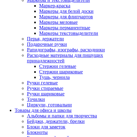
Маркеры и текстовыделители
Маркер-краска
Маркеры для белой доски
Маркеры для флипчартов
Маркеры меловые
Маркеры перманентные
Маркеры текстовыделители
Перья, держатели
Подарочные ручки
Рапидографы, изографы, расходники
Расходные материалы для пишущих
принадлежностей
Стержни гелевые
Стержни шариковые
Тушь, чернила
Ручки гелевые
Ручки стираемые
Ручки шариковые
Точилки
Циркули, готовальни
Товары для офиса и школы
Альбомы и папки для творчества
Бейджи, держатели, брелки
Блоки для заметок
Блокноты