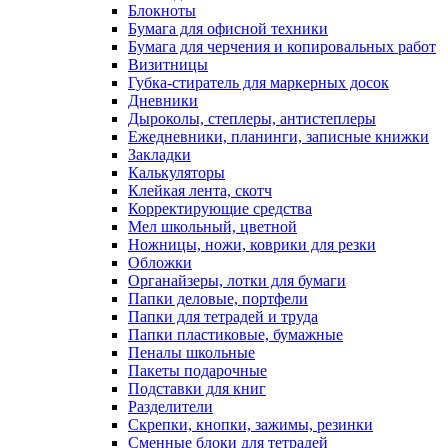
Блокноты
Бумага для офисной техники
Бумага для черчения и копировальных работ
Визитницы
Губка-стиратель для маркерных досок
Дневники
Дыроколы, степлеры, антистеплеры
Ежедневники, планинги, записные книжки
Закладки
Калькуляторы
Клейкая лента, скотч
Корректирующие средства
Мел школьный, цветной
Ножницы, ножи, коврики для резки
Обложки
Органайзеры, лотки для бумаги
Папки деловые, портфели
Папки для тетрадей и труда
Папки пластиковые, бумажные
Пеналы школьные
Пакеты подарочные
Подставки для книг
Разделители
Скрепки, кнопки, зажимы, резинки
Сменные блоки для тетрадей