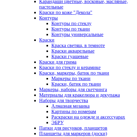
Карандаши цветные, восковые, масляные,
пастельные
Краски по коже "Декола"
Контуры
Контуры по стеклу
Контуры по ткани
Контуры универсальные
Краски
Краска светящ. в темноте
Краски акварельные
Краски гуашевые
Краски для грима
Краски по стеклу и керамике
Краски, маркеры, батик по ткани
Маркеры по ткани
Краски, батик по ткани
Маркеры, наборы для скетчинга
Материалы для кракелюра и декупажа
Наборы для творчества
Алмазная мозаика
Картины по номерам
Раскраски на одежде и аксессуарах
ЭБРУ
Папки для рисунков, планшетов
Планшеты для маркеров (доски)