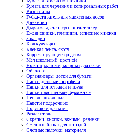
Бумага для офисной техники
Бумага для черчения и копировальных работ
Визитницы
Губка-стиратель для маркерных досок
Дневники
Дыроколы, степлеры, антистеплеры
Ежедневники, планинги, записные книжки
Закладки
Калькуляторы
Клейкая лента, скотч
Корректирующие средства
Мел школьный, цветной
Ножницы, ножи, коврики для резки
Обложки
Органайзеры, лотки для бумаги
Папки деловые, портфели
Папки для тетрадей и труда
Папки пластиковые, бумажные
Пеналы школьные
Пакеты подарочные
Подставки для книг
Разделители
Скрепки, кнопки, зажимы, резинки
Сменные блоки для тетрадей
Счетные палочки, материалл