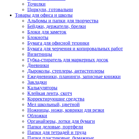
Точилки
Циркули, готовальни
Товары для офиса и школы
Альбомы и папки для творчества
Бейджи, держатели, брелки
Блоки для заметок
Блокноты
Бумага для офисной техники
Бумага для черчения и копировальных работ
Визитницы
Губка-стиратель для маркерных досок
Дневники
Дыроколы, степлеры, антистеплеры
Ежедневники, планинги, записные книжки
Закладки
Калькуляторы
Клейкая лента, скотч
Корректирующие средства
Мел школьный, цветной
Ножницы, ножи, коврики для резки
Обложки
Органайзеры, лотки для бумаги
Папки деловые, портфели
Папки для тетрадей и труда
Папки пластиковые, бумажные