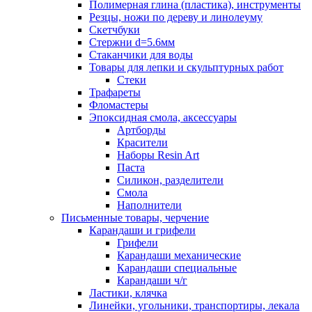
Полимерная глина (пластика), инструменты
Резцы, ножи по дереву и линолеуму
Скетчбуки
Стержни d=5.6мм
Стаканчики для воды
Товары для лепки и скульптурных работ
Стеки
Трафареты
Фломастеры
Эпоксидная смола, аксессуары
Артборды
Красители
Наборы Resin Art
Паста
Силикон, разделители
Смола
Наполнители
Письменные товары, черчение
Карандаши и грифели
Грифели
Карандаши механические
Карандаши специальные
Карандаши ч/г
Ластики, клячка
Линейки, угольники, транспортиры, лекала