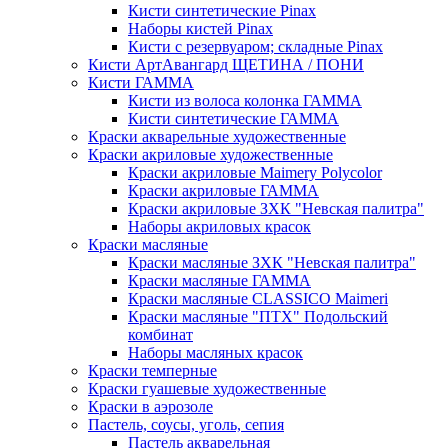
Кисти синтетические Pinax
Наборы кистей Pinax
Кисти с резервуаром; складные Pinax
Кисти АртАвангард ЩЕТИНА / ПОНИ
Кисти ГАММА
Кисти из волоса колонка ГАММА
Кисти синтетические ГАММА
Краски акварельные художественные
Краски акриловые художественные
Краски акриловые Maimery Polycolor
Краски акриловые ГАММА
Краски акриловые ЗХК "Невская палитра"
Наборы акриловых красок
Краски масляные
Краски масляные ЗХК "Невская палитра"
Краски масляные ГАММА
Краски масляные CLASSICO Maimeri
Краски масляные "ПТХ" Подольский
комбинат
Наборы масляных красок
Краски темперные
Краски гуашевые художественные
Краски в аэрозоле
Пастель, соусы, уголь, сепия
Пастель акварельная