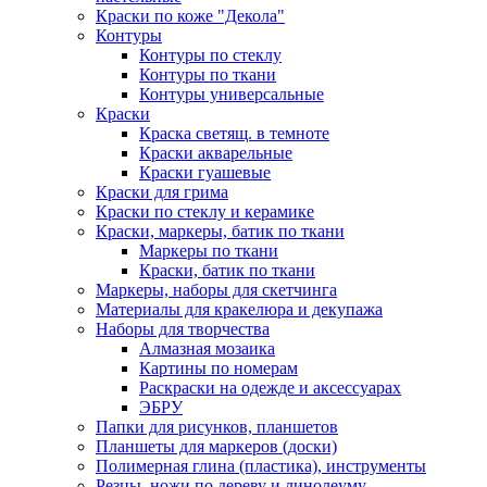
Краски по коже "Декола"
Контуры
Контуры по стеклу
Контуры по ткани
Контуры универсальные
Краски
Краска светящ. в темноте
Краски акварельные
Краски гуашевые
Краски для грима
Краски по стеклу и керамике
Краски, маркеры, батик по ткани
Маркеры по ткани
Краски, батик по ткани
Маркеры, наборы для скетчинга
Материалы для кракелюра и декупажа
Наборы для творчества
Алмазная мозаика
Картины по номерам
Раскраски на одежде и аксессуарах
ЭБРУ
Папки для рисунков, планшетов
Планшеты для маркеров (доски)
Полимерная глина (пластика), инструменты
Резцы, ножи по дереву и линолеуму