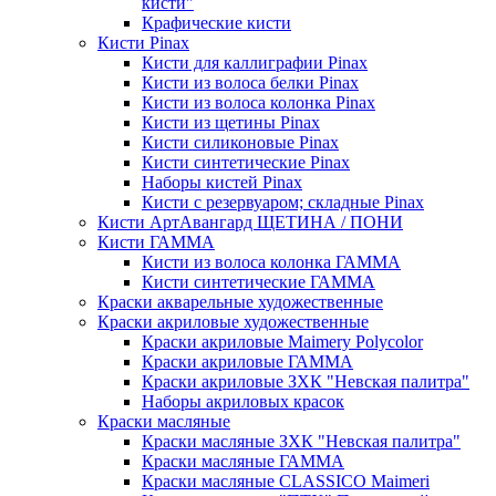
кисти"
Крафические кисти
Кисти Pinax
Кисти для каллиграфии Pinax
Кисти из волоса белки Pinax
Кисти из волоса колонка Pinax
Кисти из щетины Pinax
Кисти силиконовые Pinax
Кисти синтетические Pinax
Наборы кистей Pinax
Кисти с резервуаром; складные Pinax
Кисти АртАвангард ЩЕТИНА / ПОНИ
Кисти ГАММА
Кисти из волоса колонка ГАММА
Кисти синтетические ГАММА
Краски акварельные художественные
Краски акриловые художественные
Краски акриловые Maimery Polycolor
Краски акриловые ГАММА
Краски акриловые ЗХК "Невская палитра"
Наборы акриловых красок
Краски масляные
Краски масляные ЗХК "Невская палитра"
Краски масляные ГАММА
Краски масляные CLASSICO Maimeri