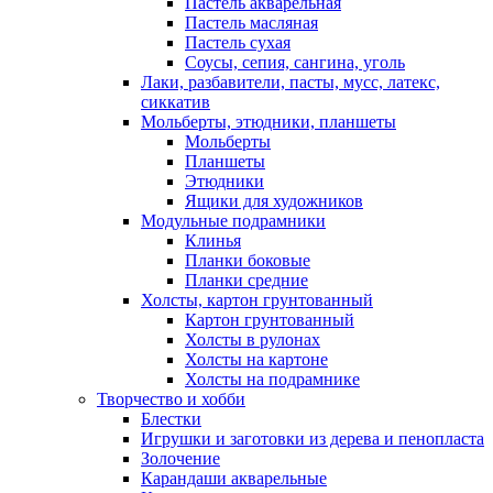
Пастель акварельная
Пастель масляная
Пастель сухая
Соусы, сепия, сангина, уголь
Лаки, разбавители, пасты, мусс, латекс,
сиккатив
Мольберты, этюдники, планшеты
Мольберты
Планшеты
Этюдники
Ящики для художников
Модульные подрамники
Клинья
Планки боковые
Планки средние
Холсты, картон грунтованный
Картон грунтованный
Холсты в рулонах
Холсты на картоне
Холсты на подрамнике
Творчество и хобби
Блестки
Игрушки и заготовки из дерева и пенопласта
Золочение
Карандаши акварельные