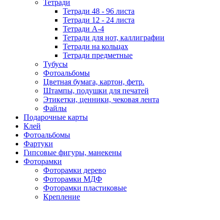
Тетради
Тетради 48 - 96 листа
Тетради 12 - 24 листа
Тетради А-4
Тетради для нот, каллиграфии
Тетради на кольцах
Тетради предметные
Тубусы
Фотоальбомы
Цветная бумага, картон, фетр.
Штампы, подушки для печатей
Этикетки, ценники, чековая лента
Файлы
Подарочные карты
Клей
Фотоальбомы
Фартуки
Гипсовые фигуры, манекены
Фоторамки
Фоторамки дерево
Фоторамки МДФ
Фоторамки пластиковые
Крепление