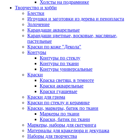
Холсты на подрамнике
Творчество и хобби
Блестки
Игрушки и заготовки из дерева и пенопласта
Золочение
Карандаши акварельные
Карандаши цветные, восковые, масляные,
пастельные
Краски по коже "Декола"
Контуры
Контуры по стеклу
Контуры по ткани
Контуры универсальные
Краски
Краска светящ. в темноте
Краски акварельные
Краски гуашевые
Краски для грима
Краски по стеклу и керамике
Краски, маркеры, батик по ткани
Маркеры по ткани
Краски, батик по ткани
Маркеры, наборы для скетчинга
Материалы для кракелюра и декупажа
Наборы для творчества