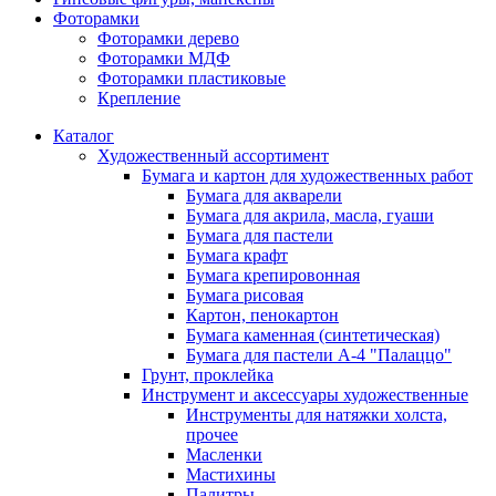
Фоторамки
Фоторамки дерево
Фоторамки МДФ
Фоторамки пластиковые
Крепление
Каталог
Художественный ассортимент
Бумага и картон для художественных работ
Бумага для акварели
Бумага для акрила, масла, гуаши
Бумага для пастели
Бумага крафт
Бумага крепировонная
Бумага рисовая
Картон, пенокартон
Бумага каменная (синтетическая)
Бумага для пастели А-4 "Палаццо"
Грунт, проклейка
Инструмент и аксессуары художественные
Инструменты для натяжки холста,
прочее
Масленки
Мастихины
Палитры