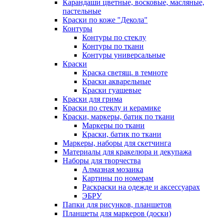
Карандаши цветные, восковые, масляные,
пастельные
Краски по коже "Декола"
Контуры
Контуры по стеклу
Контуры по ткани
Контуры универсальные
Краски
Краска светящ. в темноте
Краски акварельные
Краски гуашевые
Краски для грима
Краски по стеклу и керамике
Краски, маркеры, батик по ткани
Маркеры по ткани
Краски, батик по ткани
Маркеры, наборы для скетчинга
Материалы для кракелюра и декупажа
Наборы для творчества
Алмазная мозаика
Картины по номерам
Раскраски на одежде и аксессуарах
ЭБРУ
Папки для рисунков, планшетов
Планшеты для маркеров (доски)