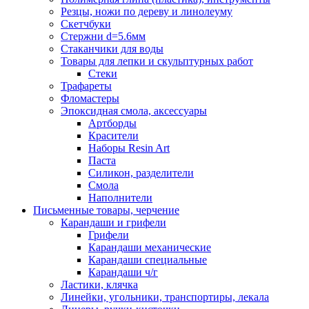
Резцы, ножи по дереву и линолеуму
Скетчбуки
Стержни d=5.6мм
Стаканчики для воды
Товары для лепки и скульптурных работ
Стеки
Трафареты
Фломастеры
Эпоксидная смола, аксессуары
Артборды
Красители
Наборы Resin Art
Паста
Силикон, разделители
Смола
Наполнители
Письменные товары, черчение
Карандаши и грифели
Грифели
Карандаши механические
Карандаши специальные
Карандаши ч/г
Ластики, клячка
Линейки, угольники, транспортиры, лекала