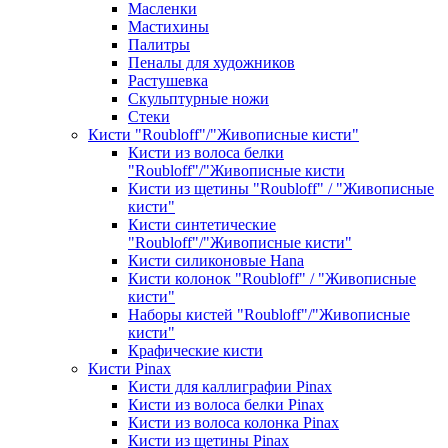
Масленки
Мастихины
Палитры
Пеналы для художников
Растушевка
Скульптурные ножи
Стеки
Кисти "Roubloff"/"Живописные кисти"
Кисти из волоса белки
"Roubloff"/"Живописные кисти
Кисти из щетины "Roubloff" / "Живописные
кисти"
Кисти синтетические
"Roubloff"/"Живописные кисти"
Кисти силиконовые Hana
Кисти колонок "Roubloff" / "Живописные
кисти"
Наборы кистей "Roubloff"/"Живописные
кисти"
Крафические кисти
Кисти Pinax
Кисти для каллиграфии Pinax
Кисти из волоса белки Pinax
Кисти из волоса колонка Pinax
Кисти из щетины Pinax