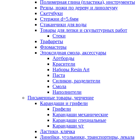
Полимерная глина (пластика), инструменты
Резцы, ножи по дереву и линолеуму
Скетчбуки
Стержни d=5.6мм
Стаканчики для воды
Товары для лепки и скульптурных работ
Стеки
Трафареты
Фломастеры
Эпоксидная смола, аксессуары
Артборды
Красители
Наборы Resin Art
Паста
Силикон, разделители
Смола
Наполнители
Письменные товары, черчение
Карандаши и грифели
Грифели
Карандаши механические
Карандаши специальные
Карандаши ч/г
Ластики, клячка
Линейки, угольники, транспортиры, лекала