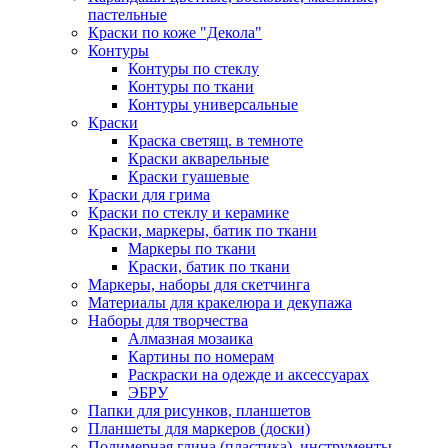
пастельные
Краски по коже "Декола"
Контуры
Контуры по стеклу
Контуры по ткани
Контуры универсальные
Краски
Краска светящ. в темноте
Краски акварельные
Краски гуашевые
Краски для грима
Краски по стеклу и керамике
Краски, маркеры, батик по ткани
Маркеры по ткани
Краски, батик по ткани
Маркеры, наборы для скетчинга
Материалы для кракелюра и декупажа
Наборы для творчества
Алмазная мозаика
Картины по номерам
Раскраски на одежде и аксессуарах
ЭБРУ
Папки для рисунков, планшетов
Планшеты для маркеров (доски)
Полимерная глина (пластика), инструменты