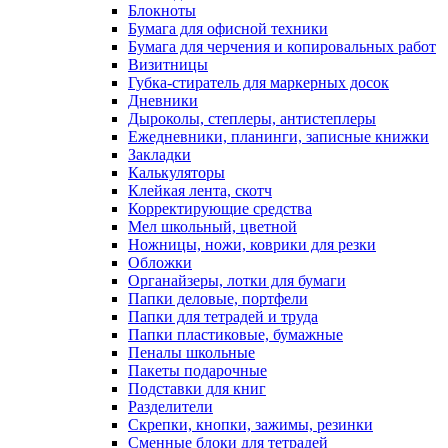
Блокноты
Бумага для офисной техники
Бумага для черчения и копировальных работ
Визитницы
Губка-стиратель для маркерных досок
Дневники
Дыроколы, степлеры, антистеплеры
Ежедневники, планинги, записные книжки
Закладки
Калькуляторы
Клейкая лента, скотч
Корректирующие средства
Мел школьный, цветной
Ножницы, ножи, коврики для резки
Обложки
Органайзеры, лотки для бумаги
Папки деловые, портфели
Папки для тетрадей и труда
Папки пластиковые, бумажные
Пеналы школьные
Пакеты подарочные
Подставки для книг
Разделители
Скрепки, кнопки, зажимы, резинки
Сменные блоки для тетрадей