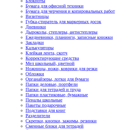
Блокноты
Бумага для офисной техники
Бумага для черчения и копировальных работ
Визитницы
Губка-стиратель для маркерных досок
Дневники
Дыроколы, степлеры, антистеплеры
Ежедневники, планинги, записные книжки
Закладки
Калькуляторы
Клейкая лента, скотч
Корректирующие средства
Мел школьный, цветной
Ножницы, ножи, коврики для резки
Обложки
Органайзеры, лотки для бумаги
Папки деловые, портфели
Папки для тетрадей и труда
Папки пластиковые, бумажные
Пеналы школьные
Пакеты подарочные
Подставки для книг
Разделители
Скрепки, кнопки, зажимы, резинки
Сменные блоки для тетрадей