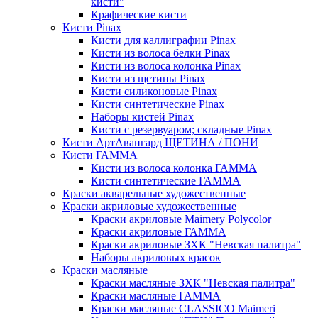
кисти"
Крафические кисти
Кисти Pinax
Кисти для каллиграфии Pinax
Кисти из волоса белки Pinax
Кисти из волоса колонка Pinax
Кисти из щетины Pinax
Кисти силиконовые Pinax
Кисти синтетические Pinax
Наборы кистей Pinax
Кисти с резервуаром; складные Pinax
Кисти АртАвангард ЩЕТИНА / ПОНИ
Кисти ГАММА
Кисти из волоса колонка ГАММА
Кисти синтетические ГАММА
Краски акварельные художественные
Краски акриловые художественные
Краски акриловые Maimery Polycolor
Краски акриловые ГАММА
Краски акриловые ЗХК "Невская палитра"
Наборы акриловых красок
Краски масляные
Краски масляные ЗХК "Невская палитра"
Краски масляные ГАММА
Краски масляные CLASSICO Maimeri