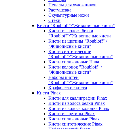
Пеналы для художников
Растушевка
Скульптурные ножи
Стеки
Кисти "Roubloff"/"Живописные кисти"
Кисти из волоса белки
"Roubloff"/"Живописные кисти
Кисти из щетины "Roubloff" /
"Живописные кисти"
Кисти синтетические
"Roubloff"/"Живописные кисти"
Кисти силиконовые Hana
Кисти колонок "Roubloff" /
"Живописные кисти"
Наборы кистей
"Roubloff"/"Живописные кисти"
Крафические кисти
Кисти Pinax
Кисти для каллиграфии Pinax
Кисти из волоса белки Pinax
Кисти из волоса колонка Pinax
Кисти из щетины Pinax
Кисти силиконовые Pinax
Кисти синтетические Pinax