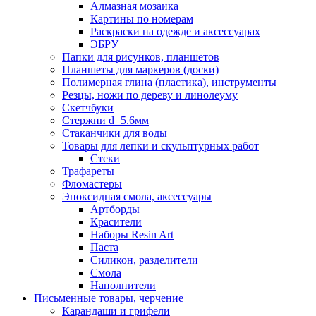
Алмазная мозаика
Картины по номерам
Раскраски на одежде и аксессуарах
ЭБРУ
Папки для рисунков, планшетов
Планшеты для маркеров (доски)
Полимерная глина (пластика), инструменты
Резцы, ножи по дереву и линолеуму
Скетчбуки
Стержни d=5.6мм
Стаканчики для воды
Товары для лепки и скульптурных работ
Стеки
Трафареты
Фломастеры
Эпоксидная смола, аксессуары
Артборды
Красители
Наборы Resin Art
Паста
Силикон, разделители
Смола
Наполнители
Письменные товары, черчение
Карандаши и грифели