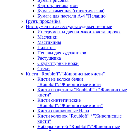
Бумага рисовая
Картон, пенокартон
Бумага каменная (синтетическая)
Бумага для пастели А-4 "Палаццо"
Грунт, проклейка
Инструмент и аксессуары художественные
Инструменты для натяжки холста, прочее
Масленки
Мастихины
Палитры
Пеналы для художников
Растушевка
Скульптурные ножи
Стеки
Кисти "Roubloff"/"Живописные кисти"
Кисти из волоса белки
"Roubloff"/"Живописные кисти
Кисти из щетины "Roubloff" / "Живописные
кисти"
Кисти синтетические
"Roubloff"/"Живописные кисти"
Кисти силиконовые Hana
Кисти колонок "Roubloff" / "Живописные
кисти"
Наборы кистей "Roubloff"/"Живописные