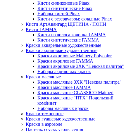
Кисти силиконовые Pinax
Кисти синтетические Pinax
Наборы кистей Pinax
Кисти с резервуаром; складные Pinax
Кисти АртАвангард ЩЕТИНА / ПОНИ
Кисти ГАММА
Кисти из волоса колонка ГАММА
Кисти синтетические ГАММА
Краски акварельные художественные
Краски акриловые художественные
Краски акриловые Maimery Polycolor
Краски акриловые ГАММА
Краски акриловые ЗХК "Невская палитра"
Наборы акриловых красок
Краски масляные
Краски масляные ЗХК "Невская палитра"
Краски масляные ГАММА
Краски масляные CLASSICO Maimeri
Краски масляные "ПТХ" Подольский
комбинат
Наборы масляных красок
Краски темперные
Краски гуашевые художественные
Краски в аэрозоле
Пастель, соусы, уголь, сепия