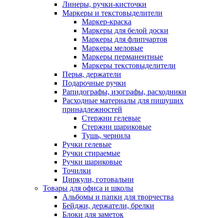
Линеры, ручки-кисточки
Маркеры и текстовыделители
Маркер-краска
Маркеры для белой доски
Маркеры для флипчартов
Маркеры меловые
Маркеры перманентные
Маркеры текстовыделители
Перья, держатели
Подарочные ручки
Рапидографы, изографы, расходники
Расходные материалы для пишущих
принадлежностей
Стержни гелевые
Стержни шариковые
Тушь, чернила
Ручки гелевые
Ручки стираемые
Ручки шариковые
Точилки
Циркули, готовальни
Товары для офиса и школы
Альбомы и папки для творчества
Бейджи, держатели, брелки
Блоки для заметок