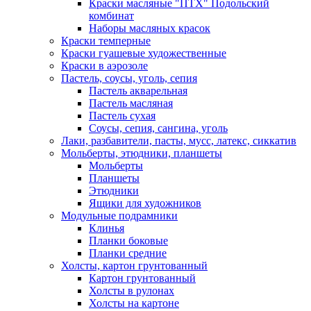
Краски масляные "ПТХ" Подольский
комбинат
Наборы масляных красок
Краски темперные
Краски гуашевые художественные
Краски в аэрозоле
Пастель, соусы, уголь, сепия
Пастель акварельная
Пастель масляная
Пастель сухая
Соусы, сепия, сангина, уголь
Лаки, разбавители, пасты, мусс, латекс, сиккатив
Мольберты, этюдники, планшеты
Мольберты
Планшеты
Этюдники
Ящики для художников
Модульные подрамники
Клинья
Планки боковые
Планки средние
Холсты, картон грунтованный
Картон грунтованный
Холсты в рулонах
Холсты на картоне