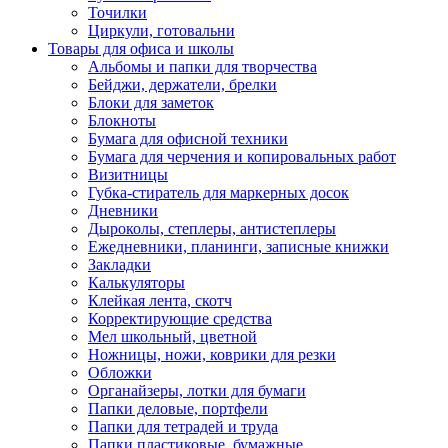
Точилки
Циркули, готовальни
Товары для офиса и школы
Альбомы и папки для творчества
Бейджи, держатели, брелки
Блоки для заметок
Блокноты
Бумага для офисной техники
Бумага для черчения и копировальных работ
Визитницы
Губка-стиратель для маркерных досок
Дневники
Дыроколы, степлеры, антистеплеры
Ежедневники, планинги, записные книжки
Закладки
Калькуляторы
Клейкая лента, скотч
Корректирующие средства
Мел школьный, цветной
Ножницы, ножи, коврики для резки
Обложки
Органайзеры, лотки для бумаги
Папки деловые, портфели
Папки для тетрадей и труда
Папки пластиковые, бумажные