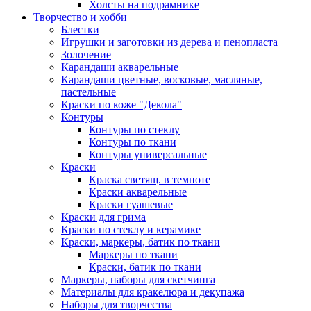
Холсты на подрамнике
Творчество и хобби
Блестки
Игрушки и заготовки из дерева и пенопласта
Золочение
Карандаши акварельные
Карандаши цветные, восковые, масляные,
пастельные
Краски по коже "Декола"
Контуры
Контуры по стеклу
Контуры по ткани
Контуры универсальные
Краски
Краска светящ. в темноте
Краски акварельные
Краски гуашевые
Краски для грима
Краски по стеклу и керамике
Краски, маркеры, батик по ткани
Маркеры по ткани
Краски, батик по ткани
Маркеры, наборы для скетчинга
Материалы для кракелюра и декупажа
Наборы для творчества