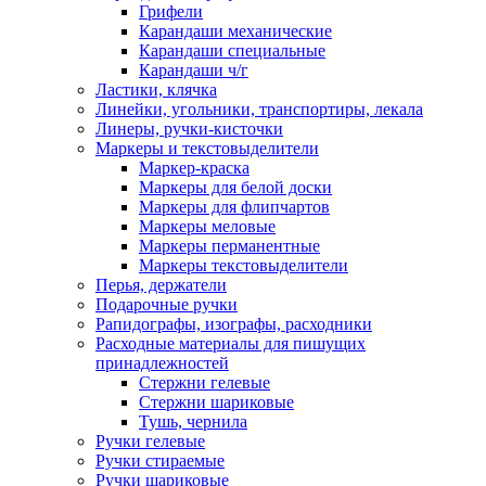
Грифели
Карандаши механические
Карандаши специальные
Карандаши ч/г
Ластики, клячка
Линейки, угольники, транспортиры, лекала
Линеры, ручки-кисточки
Маркеры и текстовыделители
Маркер-краска
Маркеры для белой доски
Маркеры для флипчартов
Маркеры меловые
Маркеры перманентные
Маркеры текстовыделители
Перья, держатели
Подарочные ручки
Рапидографы, изографы, расходники
Расходные материалы для пишущих
принадлежностей
Стержни гелевые
Стержни шариковые
Тушь, чернила
Ручки гелевые
Ручки стираемые
Ручки шариковые