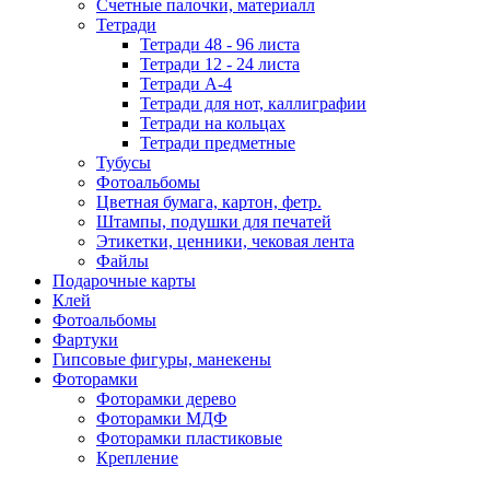
Счетные палочки, материалл
Тетради
Тетради 48 - 96 листа
Тетради 12 - 24 листа
Тетради А-4
Тетради для нот, каллиграфии
Тетради на кольцах
Тетради предметные
Тубусы
Фотоальбомы
Цветная бумага, картон, фетр.
Штампы, подушки для печатей
Этикетки, ценники, чековая лента
Файлы
Подарочные карты
Клей
Фотоальбомы
Фартуки
Гипсовые фигуры, манекены
Фоторамки
Фоторамки дерево
Фоторамки МДФ
Фоторамки пластиковые
Крепление