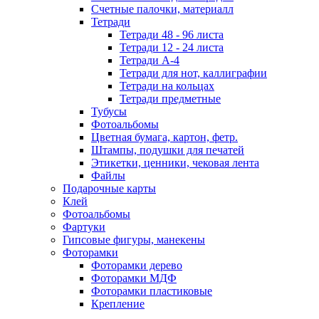
Счетные палочки, материалл
Тетради
Тетради 48 - 96 листа
Тетради 12 - 24 листа
Тетради А-4
Тетради для нот, каллиграфии
Тетради на кольцах
Тетради предметные
Тубусы
Фотоальбомы
Цветная бумага, картон, фетр.
Штампы, подушки для печатей
Этикетки, ценники, чековая лента
Файлы
Подарочные карты
Клей
Фотоальбомы
Фартуки
Гипсовые фигуры, манекены
Фоторамки
Фоторамки дерево
Фоторамки МДФ
Фоторамки пластиковые
Крепление