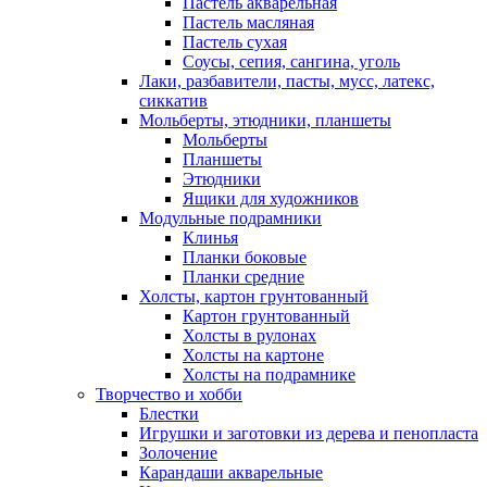
Пастель акварельная
Пастель масляная
Пастель сухая
Соусы, сепия, сангина, уголь
Лаки, разбавители, пасты, мусс, латекс,
сиккатив
Мольберты, этюдники, планшеты
Мольберты
Планшеты
Этюдники
Ящики для художников
Модульные подрамники
Клинья
Планки боковые
Планки средние
Холсты, картон грунтованный
Картон грунтованный
Холсты в рулонах
Холсты на картоне
Холсты на подрамнике
Творчество и хобби
Блестки
Игрушки и заготовки из дерева и пенопласта
Золочение
Карандаши акварельные