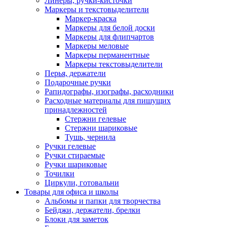
Линеры, ручки-кисточки
Маркеры и текстовыделители
Маркер-краска
Маркеры для белой доски
Маркеры для флипчартов
Маркеры меловые
Маркеры перманентные
Маркеры текстовыделители
Перья, держатели
Подарочные ручки
Рапидографы, изографы, расходники
Расходные материалы для пишущих
принадлежностей
Стержни гелевые
Стержни шариковые
Тушь, чернила
Ручки гелевые
Ручки стираемые
Ручки шариковые
Точилки
Циркули, готовальни
Товары для офиса и школы
Альбомы и папки для творчества
Бейджи, держатели, брелки
Блоки для заметок