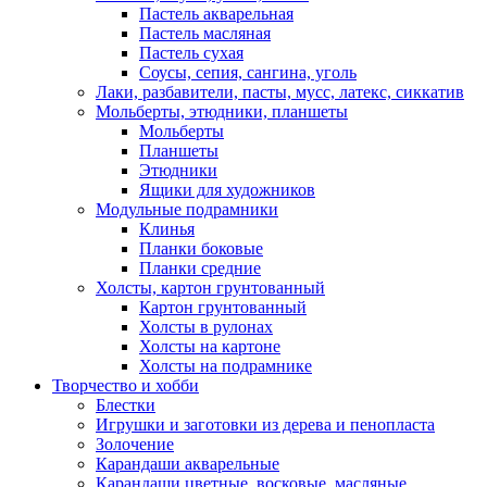
Пастель акварельная
Пастель масляная
Пастель сухая
Соусы, сепия, сангина, уголь
Лаки, разбавители, пасты, мусс, латекс, сиккатив
Мольберты, этюдники, планшеты
Мольберты
Планшеты
Этюдники
Ящики для художников
Модульные подрамники
Клинья
Планки боковые
Планки средние
Холсты, картон грунтованный
Картон грунтованный
Холсты в рулонах
Холсты на картоне
Холсты на подрамнике
Творчество и хобби
Блестки
Игрушки и заготовки из дерева и пенопласта
Золочение
Карандаши акварельные
Карандаши цветные, восковые, масляные,