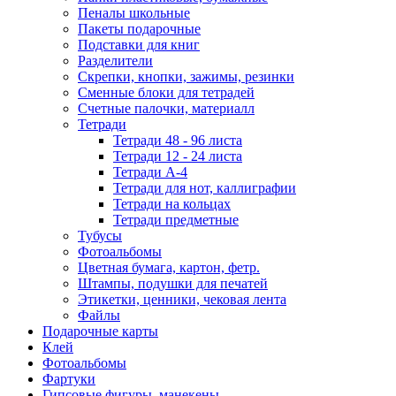
Пеналы школьные
Пакеты подарочные
Подставки для книг
Разделители
Скрепки, кнопки, зажимы, резинки
Сменные блоки для тетрадей
Счетные палочки, материалл
Тетради
Тетради 48 - 96 листа
Тетради 12 - 24 листа
Тетради А-4
Тетради для нот, каллиграфии
Тетради на кольцах
Тетради предметные
Тубусы
Фотоальбомы
Цветная бумага, картон, фетр.
Штампы, подушки для печатей
Этикетки, ценники, чековая лента
Файлы
Подарочные карты
Клей
Фотоальбомы
Фартуки
Гипсовые фигуры, манекены