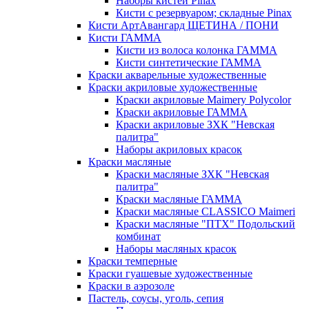
Наборы кистей Pinax
Кисти с резервуаром; складные Pinax
Кисти АртАвангард ЩЕТИНА / ПОНИ
Кисти ГАММА
Кисти из волоса колонка ГАММА
Кисти синтетические ГАММА
Краски акварельные художественные
Краски акриловые художественные
Краски акриловые Maimery Polycolor
Краски акриловые ГАММА
Краски акриловые ЗХК "Невская
палитра"
Наборы акриловых красок
Краски масляные
Краски масляные ЗХК "Невская
палитра"
Краски масляные ГАММА
Краски масляные CLASSICO Maimeri
Краски масляные "ПТХ" Подольский
комбинат
Наборы масляных красок
Краски темперные
Краски гуашевые художественные
Краски в аэрозоле
Пастель, соусы, уголь, сепия