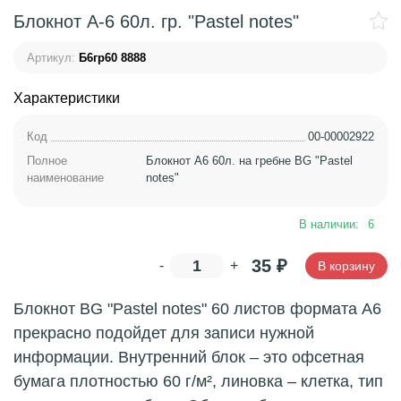
Блокнот А-6 60л. гр. "Pastel notes"
Артикул:
Б6гр60 8888
Характеристики
Код
00-00002922
Полное
Блокнот А6 60л. на гребне BG "Pastel
наименование
notes"
В наличии:
6
35
₽
-
+
В корзину
Блокнот BG "Pastel notes" 60 листов формата А6
прекрасно подойдет для записи нужной
информации. Внутренний блок – это офсетная
бумага плотностью 60 г/м², линовка – клетка, тип