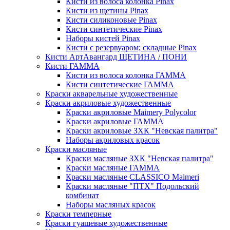
Кисти из волоса колонка Pinax
Кисти из щетины Pinax
Кисти силиконовые Pinax
Кисти синтетические Pinax
Наборы кистей Pinax
Кисти с резервуаром; складные Pinax
Кисти АртАвангард ЩЕТИНА / ПОНИ
Кисти ГАММА
Кисти из волоса колонка ГАММА
Кисти синтетические ГАММА
Краски акварельные художественные
Краски акриловые художественные
Краски акриловые Maimery Polycolor
Краски акриловые ГАММА
Краски акриловые ЗХК "Невская палитра"
Наборы акриловых красок
Краски масляные
Краски масляные ЗХК "Невская палитра"
Краски масляные ГАММА
Краски масляные CLASSICO Maimeri
Краски масляные "ПТХ" Подольский
комбинат
Наборы масляных красок
Краски темперные
Краски гуашевые художественные