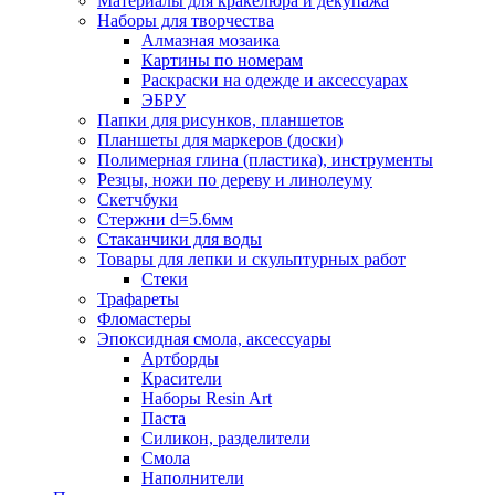
Материалы для кракелюра и декупажа
Наборы для творчества
Алмазная мозаика
Картины по номерам
Раскраски на одежде и аксессуарах
ЭБРУ
Папки для рисунков, планшетов
Планшеты для маркеров (доски)
Полимерная глина (пластика), инструменты
Резцы, ножи по дереву и линолеуму
Скетчбуки
Стержни d=5.6мм
Стаканчики для воды
Товары для лепки и скульптурных работ
Стеки
Трафареты
Фломастеры
Эпоксидная смола, аксессуары
Артборды
Красители
Наборы Resin Art
Паста
Силикон, разделители
Смола
Наполнители