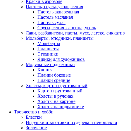
Краски в аэрозоле
Пастель, соусы, уголь, сепия
Пастель акварельная
Пастель масляная
Пастель сухая
Соусы, сепия, сангина, уголь
Лаки, разбавители, пасты, мусс, латекс, сиккатив
Мольберты, этюдники, планшеты
Мольберты
Планшеты
Этюдники
Ящики для художников
Модульные подрамники
Клинья
Планки боковые
Планки средние
Холсты, картон грунтованный
Картон грунтованный
Холсты в рулонах
Холсты на картоне
Холсты на подрамнике
Творчество и хобби
Блестки
Игрушки и заготовки из дерева и пенопласта
Золочение