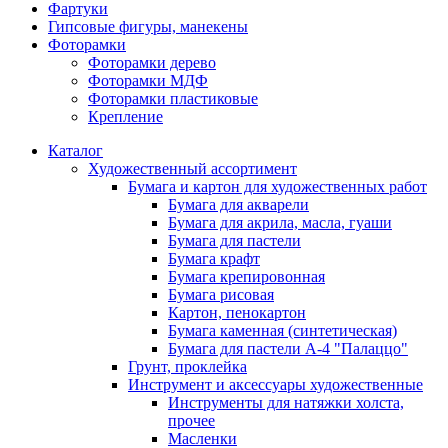
Фартуки
Гипсовые фигуры, манекены
Фоторамки
Фоторамки дерево
Фоторамки МДФ
Фоторамки пластиковые
Крепление
Каталог
Художественный ассортимент
Бумага и картон для художественных работ
Бумага для акварели
Бумага для акрила, масла, гуаши
Бумага для пастели
Бумага крафт
Бумага крепировонная
Бумага рисовая
Картон, пенокартон
Бумага каменная (синтетическая)
Бумага для пастели А-4 "Палаццо"
Грунт, проклейка
Инструмент и аксессуары художественные
Инструменты для натяжки холста,
прочее
Масленки