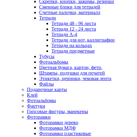
Скрепки, кнопки, зажимы, резинки
Сменные блоки для тетрадей
Счетные палочки, материалл
Тетради
Тетради 48 - 96 листа
Тетради 12 - 24 листа
Тетради А-4
Тетради для нот, каллиграфии
Тетради на кольцах
Тетради предметные
Тубусы
Фотоальбомы
Цветная бумага, картон, фетр.
Штампы, подушки для печатей
Этикетки, ценники, чековая лента
Файлы
Подарочные карты
Клей
Фотоальбомы
Фартуки
Гипсовые фигуры, манекены
Фоторамки
Фоторамки дерево
Фоторамки МДФ
Фоторамки пластиковые