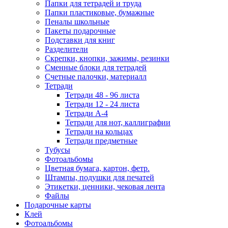
Папки для тетрадей и труда
Папки пластиковые, бумажные
Пеналы школьные
Пакеты подарочные
Подставки для книг
Разделители
Скрепки, кнопки, зажимы, резинки
Сменные блоки для тетрадей
Счетные палочки, материалл
Тетради
Тетради 48 - 96 листа
Тетради 12 - 24 листа
Тетради А-4
Тетради для нот, каллиграфии
Тетради на кольцах
Тетради предметные
Тубусы
Фотоальбомы
Цветная бумага, картон, фетр.
Штампы, подушки для печатей
Этикетки, ценники, чековая лента
Файлы
Подарочные карты
Клей
Фотоальбомы