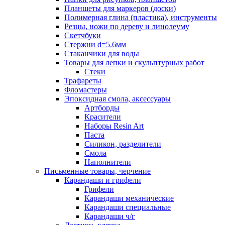
Планшеты для маркеров (доски)
Полимерная глина (пластика), инструменты
Резцы, ножи по дереву и линолеуму
Скетчбуки
Стержни d=5.6мм
Стаканчики для воды
Товары для лепки и скульптурных работ
Стеки
Трафареты
Фломастеры
Эпоксидная смола, аксессуары
Артборды
Красители
Наборы Resin Art
Паста
Силикон, разделители
Смола
Наполнители
Письменные товары, черчение
Карандаши и грифели
Грифели
Карандаши механические
Карандаши специальные
Карандаши ч/г