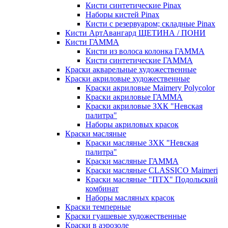
Кисти синтетические Pinax
Наборы кистей Pinax
Кисти с резервуаром; складные Pinax
Кисти АртАвангард ЩЕТИНА / ПОНИ
Кисти ГАММА
Кисти из волоса колонка ГАММА
Кисти синтетические ГАММА
Краски акварельные художественные
Краски акриловые художественные
Краски акриловые Maimery Polycolor
Краски акриловые ГАММА
Краски акриловые ЗХК "Невская
палитра"
Наборы акриловых красок
Краски масляные
Краски масляные ЗХК "Невская
палитра"
Краски масляные ГАММА
Краски масляные CLASSICO Maimeri
Краски масляные "ПТХ" Подольский
комбинат
Наборы масляных красок
Краски темперные
Краски гуашевые художественные
Краски в аэрозоле