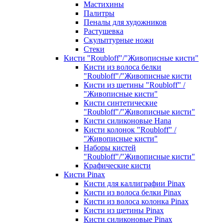
Мастихины
Палитры
Пеналы для художников
Растушевка
Скульптурные ножи
Стеки
Кисти "Roubloff"/"Живописные кисти"
Кисти из волоса белки
"Roubloff"/"Живописные кисти
Кисти из щетины "Roubloff" /
"Живописные кисти"
Кисти синтетические
"Roubloff"/"Живописные кисти"
Кисти силиконовые Hana
Кисти колонок "Roubloff" /
"Живописные кисти"
Наборы кистей
"Roubloff"/"Живописные кисти"
Крафические кисти
Кисти Pinax
Кисти для каллиграфии Pinax
Кисти из волоса белки Pinax
Кисти из волоса колонка Pinax
Кисти из щетины Pinax
Кисти силиконовые Pinax