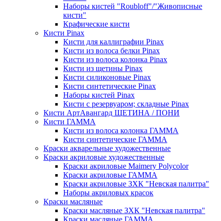
Наборы кистей "Roubloff"/"Живописные
кисти"
Крафические кисти
Кисти Pinax
Кисти для каллиграфии Pinax
Кисти из волоса белки Pinax
Кисти из волоса колонка Pinax
Кисти из щетины Pinax
Кисти силиконовые Pinax
Кисти синтетические Pinax
Наборы кистей Pinax
Кисти с резервуаром; складные Pinax
Кисти АртАвангард ЩЕТИНА / ПОНИ
Кисти ГАММА
Кисти из волоса колонка ГАММА
Кисти синтетические ГАММА
Краски акварельные художественные
Краски акриловые художественные
Краски акриловые Maimery Polycolor
Краски акриловые ГАММА
Краски акриловые ЗХК "Невская палитра"
Наборы акриловых красок
Краски масляные
Краски масляные ЗХК "Невская палитра"
Краски масляные ГАММА