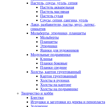
Пастель, соусы, уголь, сепия
Пастель акварельная
Пастель масляная
Пастель сухая
Соусы, сепия, сангина, уголь
Лаки, разбавители, пасты, мусс, латекс,
сиккатив
Мольберты, этюдники, планшеты
Мольберты
Планшеты
Этюдники
Ящики для художников
Модульные подрамники
Клинья
Планки боковые
Планки средние
Холсты, картон грунтованный
Картон грунтованный
Холсты в рулонах
Холсты на картоне
Холсты на подрамнике
Творчество и хобби
Блестки
Игрушки и заготовки из дерева и пенопласта
Золочение