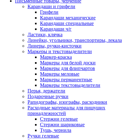
Письменные товары, черчение
Карандаши и грифели
Грифели
Карандаши механические
Карандаши специальные
Карандаши ч/г
Ластики, клячка
Линейки, угольники, транспортиры, лекала
Линеры, ручки-кисточки
Маркеры и текстовыделители
Маркер-краска
Маркеры для белой доски
Маркеры для флипчартов
Маркеры меловые
Маркеры перманентные
Маркеры текстовыделители
Перья, держатели
Подарочные ручки
Рапидографы, изографы, расходники
Расходные материалы для пишущих
принадлежностей
Стержни гелевые
Стержни шариковые
Тушь, чернила
Ручки гелевые