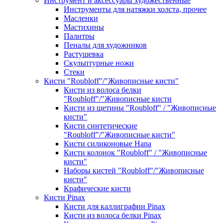
Инструмент и аксессуары художественные
Инструменты для натяжки холста, прочее
Масленки
Мастихины
Палитры
Пеналы для художников
Растушевка
Скульптурные ножи
Стеки
Кисти "Roubloff"/"Живописные кисти"
Кисти из волоса белки
"Roubloff"/"Живописные кисти
Кисти из щетины "Roubloff" / "Живописные
кисти"
Кисти синтетические
"Roubloff"/"Живописные кисти"
Кисти силиконовые Hana
Кисти колонок "Roubloff" / "Живописные
кисти"
Наборы кистей "Roubloff"/"Живописные
кисти"
Крафические кисти
Кисти Pinax
Кисти для каллиграфии Pinax
Кисти из волоса белки Pinax