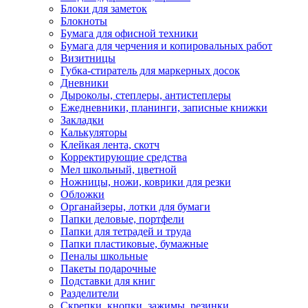
Блоки для заметок
Блокноты
Бумага для офисной техники
Бумага для черчения и копировальных работ
Визитницы
Губка-стиратель для маркерных досок
Дневники
Дыроколы, степлеры, антистеплеры
Ежедневники, планинги, записные книжки
Закладки
Калькуляторы
Клейкая лента, скотч
Корректирующие средства
Мел школьный, цветной
Ножницы, ножи, коврики для резки
Обложки
Органайзеры, лотки для бумаги
Папки деловые, портфели
Папки для тетрадей и труда
Папки пластиковые, бумажные
Пеналы школьные
Пакеты подарочные
Подставки для книг
Разделители
Скрепки, кнопки, зажимы, резинки