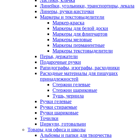
Ластики, клячка
Линейки, угольники, транспортиры, лекала
Линеры, ручки-кисточки
Маркеры и текстовыделители
Маркер-краска
Маркеры для белой доски
Маркеры для флипчартов
Маркеры меловые
Маркеры перманентные
Маркеры текстовыделители
Перья, держатели
Подарочные ручки
Рапидографы, изографы, расходники
Расходные материалы для пишущих
принадлежностей
Стержни гелевые
Стержни шариковые
Тушь, чернила
Ручки гелевые
Ручки стираемые
Ручки шариковые
Точилки
Циркули, готовальни
Товары для офиса и школы
Альбомы и папки для творчества