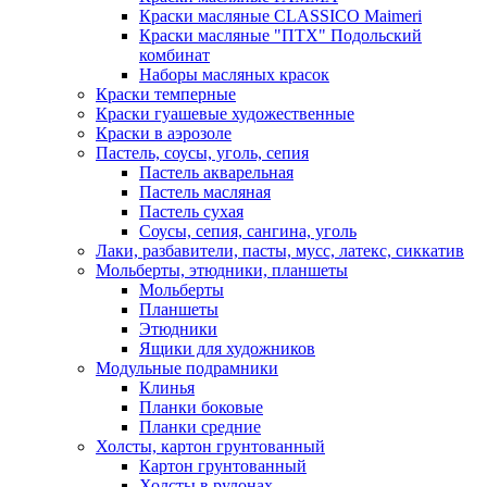
Краски масляные CLASSICO Maimeri
Краски масляные "ПТХ" Подольский
комбинат
Наборы масляных красок
Краски темперные
Краски гуашевые художественные
Краски в аэрозоле
Пастель, соусы, уголь, сепия
Пастель акварельная
Пастель масляная
Пастель сухая
Соусы, сепия, сангина, уголь
Лаки, разбавители, пасты, мусс, латекс, сиккатив
Мольберты, этюдники, планшеты
Мольберты
Планшеты
Этюдники
Ящики для художников
Модульные подрамники
Клинья
Планки боковые
Планки средние
Холсты, картон грунтованный
Картон грунтованный
Холсты в рулонах