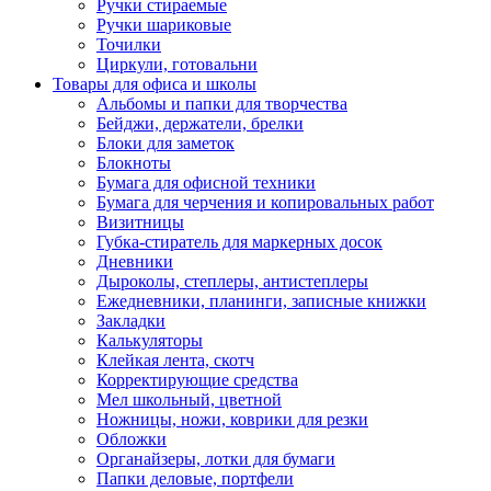
Ручки стираемые
Ручки шариковые
Точилки
Циркули, готовальни
Товары для офиса и школы
Альбомы и папки для творчества
Бейджи, держатели, брелки
Блоки для заметок
Блокноты
Бумага для офисной техники
Бумага для черчения и копировальных работ
Визитницы
Губка-стиратель для маркерных досок
Дневники
Дыроколы, степлеры, антистеплеры
Ежедневники, планинги, записные книжки
Закладки
Калькуляторы
Клейкая лента, скотч
Корректирующие средства
Мел школьный, цветной
Ножницы, ножи, коврики для резки
Обложки
Органайзеры, лотки для бумаги
Папки деловые, портфели