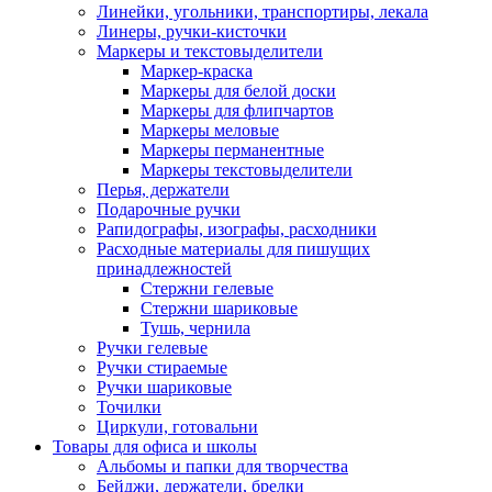
Линейки, угольники, транспортиры, лекала
Линеры, ручки-кисточки
Маркеры и текстовыделители
Маркер-краска
Маркеры для белой доски
Маркеры для флипчартов
Маркеры меловые
Маркеры перманентные
Маркеры текстовыделители
Перья, держатели
Подарочные ручки
Рапидографы, изографы, расходники
Расходные материалы для пишущих
принадлежностей
Стержни гелевые
Стержни шариковые
Тушь, чернила
Ручки гелевые
Ручки стираемые
Ручки шариковые
Точилки
Циркули, готовальни
Товары для офиса и школы
Альбомы и папки для творчества
Бейджи, держатели, брелки