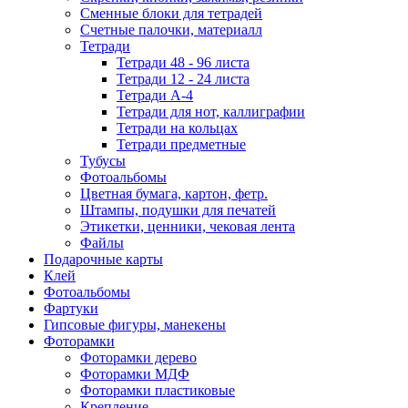
Сменные блоки для тетрадей
Счетные палочки, материалл
Тетради
Тетради 48 - 96 листа
Тетради 12 - 24 листа
Тетради А-4
Тетради для нот, каллиграфии
Тетради на кольцах
Тетради предметные
Тубусы
Фотоальбомы
Цветная бумага, картон, фетр.
Штампы, подушки для печатей
Этикетки, ценники, чековая лента
Файлы
Подарочные карты
Клей
Фотоальбомы
Фартуки
Гипсовые фигуры, манекены
Фоторамки
Фоторамки дерево
Фоторамки МДФ
Фоторамки пластиковые
Крепление