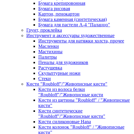
Бумага крепировонная
Бумага рисовая
Картон, пенокартон
Бумага каменная (синтетическая)
Бумага для пастели А-4 "Палаццо"
Грунт, проклейка
Инструмент и аксессуары художественные
Инструменты для натяжки холста, прочее
Масленки
Мастихины
Палитры
Пеналы для художников
Растушевка
Скульптурные ножи
Стеки
Кисти "Roubloff"/"Живописные кисти"
Кисти из волоса белки
"Roubloff"/"Живописные кисти
Кисти из щетины "Roubloff" / "Живописные
кисти"
Кисти синтетические
"Roubloff"/"Живописные кисти"
Кисти силиконовые Hana
Кисти колонок "Roubloff" / "Живописные
кисти"