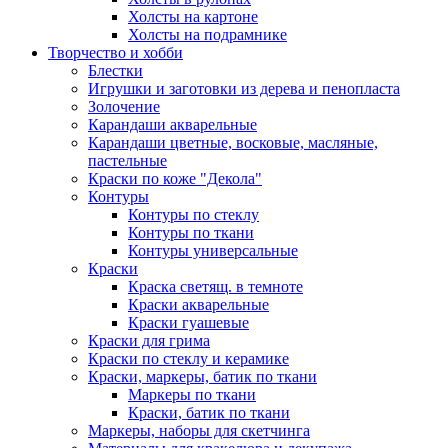
Холсты на картоне
Холсты на подрамнике
Творчество и хобби
Блестки
Игрушки и заготовки из дерева и пенопласта
Золочение
Карандаши акварельные
Карандаши цветные, восковые, масляные,
пастельные
Краски по коже "Декола"
Контуры
Контуры по стеклу
Контуры по ткани
Контуры универсальные
Краски
Краска светящ. в темноте
Краски акварельные
Краски гуашевые
Краски для грима
Краски по стеклу и керамике
Краски, маркеры, батик по ткани
Маркеры по ткани
Краски, батик по ткани
Маркеры, наборы для скетчинга