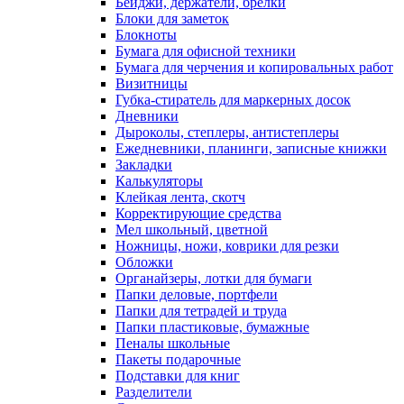
Бейджи, держатели, брелки
Блоки для заметок
Блокноты
Бумага для офисной техники
Бумага для черчения и копировальных работ
Визитницы
Губка-стиратель для маркерных досок
Дневники
Дыроколы, степлеры, антистеплеры
Ежедневники, планинги, записные книжки
Закладки
Калькуляторы
Клейкая лента, скотч
Корректирующие средства
Мел школьный, цветной
Ножницы, ножи, коврики для резки
Обложки
Органайзеры, лотки для бумаги
Папки деловые, портфели
Папки для тетрадей и труда
Папки пластиковые, бумажные
Пеналы школьные
Пакеты подарочные
Подставки для книг
Разделители