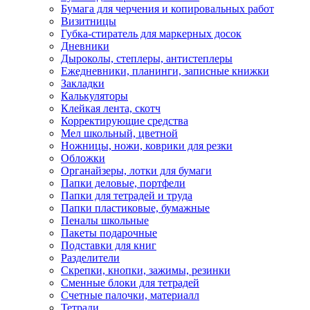
Бумага для черчения и копировальных работ
Визитницы
Губка-стиратель для маркерных досок
Дневники
Дыроколы, степлеры, антистеплеры
Ежедневники, планинги, записные книжки
Закладки
Калькуляторы
Клейкая лента, скотч
Корректирующие средства
Мел школьный, цветной
Ножницы, ножи, коврики для резки
Обложки
Органайзеры, лотки для бумаги
Папки деловые, портфели
Папки для тетрадей и труда
Папки пластиковые, бумажные
Пеналы школьные
Пакеты подарочные
Подставки для книг
Разделители
Скрепки, кнопки, зажимы, резинки
Сменные блоки для тетрадей
Счетные палочки, материалл
Тетради