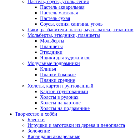
Пастель, соусы, уголь, сепия
Пастель акварельная
Пастель масляная
Пастель сухая
Соусы, сепия, сангина, уголь
Лаки, разбавители, пасты, мусс, латекс, сиккатив
Мольберты, этюдники, планшеты
Мольберты
Планшеты
Этюдники
Ящики для художников
Модульные подрамники
Клинья
Планки боковые
Планки средние
Холсты, картон грунтованный
Картон грунтованный
Холсты в рулонах
Холсты на картоне
Холсты на подрамнике
Творчество и хобби
Блестки
Игрушки и заготовки из дерева и пенопласта
Золочение
Карандаши акварельные