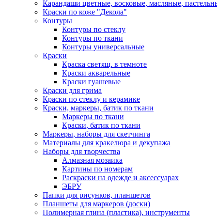
Карандаши цветные, восковые, масляные, пастельн
Краски по коже "Декола"
Контуры
Контуры по стеклу
Контуры по ткани
Контуры универсальные
Краски
Краска светящ. в темноте
Краски акварельные
Краски гуашевые
Краски для грима
Краски по стеклу и керамике
Краски, маркеры, батик по ткани
Маркеры по ткани
Краски, батик по ткани
Маркеры, наборы для скетчинга
Материалы для кракелюра и декупажа
Наборы для творчества
Алмазная мозаика
Картины по номерам
Раскраски на одежде и аксессуарах
ЭБРУ
Папки для рисунков, планшетов
Планшеты для маркеров (доски)
Полимерная глина (пластика), инструменты