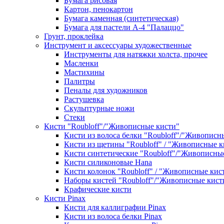
Бумага рисовая
Картон, пенокартон
Бумага каменная (синтетическая)
Бумага для пастели А-4 "Палаццо"
Грунт, проклейка
Инструмент и аксессуары художественные
Инструменты для натяжки холста, прочее
Масленки
Мастихины
Палитры
Пеналы для художников
Растушевка
Скульптурные ножи
Стеки
Кисти "Roubloff"/"Живописные кисти"
Кисти из волоса белки "Roubloff"/"Живописн
Кисти из щетины "Roubloff" / "Живописные к
Кисти синтетические "Roubloff"/"Живописны
Кисти силиконовые Hana
Кисти колонок "Roubloff" / "Живописные кис
Наборы кистей "Roubloff"/"Живописные кист
Крафические кисти
Кисти Pinax
Кисти для каллиграфии Pinax
Кисти из волоса белки Pinax