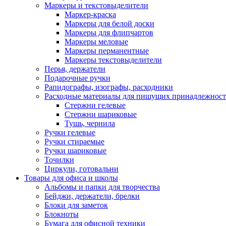
Маркеры и текстовыделители
Маркер-краска
Маркеры для белой доски
Маркеры для флипчартов
Маркеры меловые
Маркеры перманентные
Маркеры текстовыделители
Перья, держатели
Подарочные ручки
Рапидографы, изографы, расходники
Расходные материалы для пишущих принадлежност
Стержни гелевые
Стержни шариковые
Тушь, чернила
Ручки гелевые
Ручки стираемые
Ручки шариковые
Точилки
Циркули, готовальни
Товары для офиса и школы
Альбомы и папки для творчества
Бейджи, держатели, брелки
Блоки для заметок
Блокноты
Бумага для офисной техники