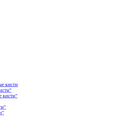
ые кисти
исти"
е кисти"
ти"
и"