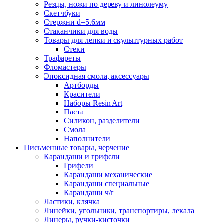
Резцы, ножи по дереву и линолеуму
Скетчбуки
Стержни d=5.6мм
Стаканчики для воды
Товары для лепки и скульптурных работ
Стеки
Трафареты
Фломастеры
Эпоксидная смола, аксессуары
Артборды
Красители
Наборы Resin Art
Паста
Силикон, разделители
Смола
Наполнители
Письменные товары, черчение
Карандаши и грифели
Грифели
Карандаши механические
Карандаши специальные
Карандаши ч/г
Ластики, клячка
Линейки, угольники, транспортиры, лекала
Линеры, ручки-кисточки