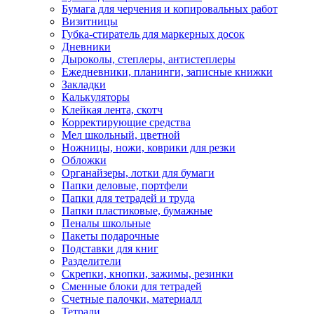
Бумага для черчения и копировальных работ
Визитницы
Губка-стиратель для маркерных досок
Дневники
Дыроколы, степлеры, антистеплеры
Ежедневники, планинги, записные книжки
Закладки
Калькуляторы
Клейкая лента, скотч
Корректирующие средства
Мел школьный, цветной
Ножницы, ножи, коврики для резки
Обложки
Органайзеры, лотки для бумаги
Папки деловые, портфели
Папки для тетрадей и труда
Папки пластиковые, бумажные
Пеналы школьные
Пакеты подарочные
Подставки для книг
Разделители
Скрепки, кнопки, зажимы, резинки
Сменные блоки для тетрадей
Счетные палочки, материалл
Тетради