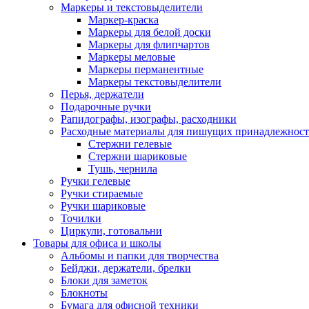
Маркеры и текстовыделители
Маркер-краска
Маркеры для белой доски
Маркеры для флипчартов
Маркеры меловые
Маркеры перманентные
Маркеры текстовыделители
Перья, держатели
Подарочные ручки
Рапидографы, изографы, расходники
Расходные материалы для пишущих принадлежност
Стержни гелевые
Стержни шариковые
Тушь, чернила
Ручки гелевые
Ручки стираемые
Ручки шариковые
Точилки
Циркули, готовальни
Товары для офиса и школы
Альбомы и папки для творчества
Бейджи, держатели, брелки
Блоки для заметок
Блокноты
Бумага для офисной техники