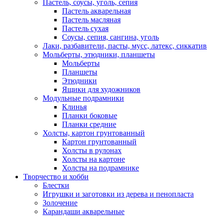
Пастель, соусы, уголь, сепия
Пастель акварельная
Пастель масляная
Пастель сухая
Соусы, сепия, сангина, уголь
Лаки, разбавители, пасты, мусс, латекс, сиккатив
Мольберты, этюдники, планшеты
Мольберты
Планшеты
Этюдники
Ящики для художников
Модульные подрамники
Клинья
Планки боковые
Планки средние
Холсты, картон грунтованный
Картон грунтованный
Холсты в рулонах
Холсты на картоне
Холсты на подрамнике
Творчество и хобби
Блестки
Игрушки и заготовки из дерева и пенопласта
Золочение
Карандаши акварельные