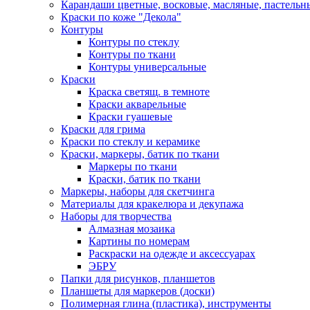
Карандаши цветные, восковые, масляные, пастельн
Краски по коже "Декола"
Контуры
Контуры по стеклу
Контуры по ткани
Контуры универсальные
Краски
Краска светящ. в темноте
Краски акварельные
Краски гуашевые
Краски для грима
Краски по стеклу и керамике
Краски, маркеры, батик по ткани
Маркеры по ткани
Краски, батик по ткани
Маркеры, наборы для скетчинга
Материалы для кракелюра и декупажа
Наборы для творчества
Алмазная мозаика
Картины по номерам
Раскраски на одежде и аксессуарах
ЭБРУ
Папки для рисунков, планшетов
Планшеты для маркеров (доски)
Полимерная глина (пластика), инструменты