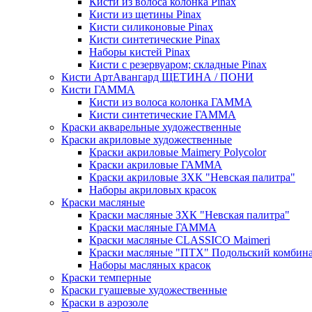
Кисти из волоса колонка Pinax
Кисти из щетины Pinax
Кисти силиконовые Pinax
Кисти синтетические Pinax
Наборы кистей Pinax
Кисти с резервуаром; складные Pinax
Кисти АртАвангард ЩЕТИНА / ПОНИ
Кисти ГАММА
Кисти из волоса колонка ГАММА
Кисти синтетические ГАММА
Краски акварельные художественные
Краски акриловые художественные
Краски акриловые Maimery Polycolor
Краски акриловые ГАММА
Краски акриловые ЗХК "Невская палитра"
Наборы акриловых красок
Краски масляные
Краски масляные ЗХК "Невская палитра"
Краски масляные ГАММА
Краски масляные CLASSICO Maimeri
Краски масляные "ПТХ" Подольский комбин
Наборы масляных красок
Краски темперные
Краски гуашевые художественные
Краски в аэрозоле