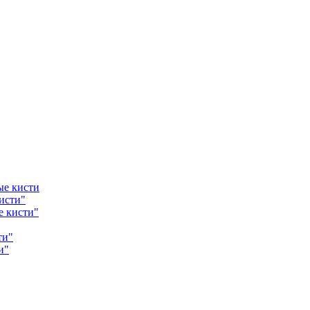
ые кисти
исти"
е кисти"
ти"
и"