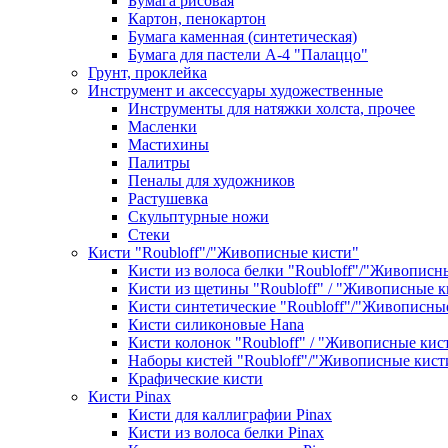
Бумага рисовая
Картон, пенокартон
Бумага каменная (синтетическая)
Бумага для пастели А-4 "Палаццо"
Грунт, проклейка
Инструмент и аксессуары художественные
Инструменты для натяжки холста, прочее
Масленки
Мастихины
Палитры
Пеналы для художников
Растушевка
Скульптурные ножи
Стеки
Кисти "Roubloff"/"Живописные кисти"
Кисти из волоса белки "Roubloff"/"Живописн
Кисти из щетины "Roubloff" / "Живописные к
Кисти синтетические "Roubloff"/"Живописны
Кисти силиконовые Hana
Кисти колонок "Roubloff" / "Живописные кис
Наборы кистей "Roubloff"/"Живописные кист
Крафические кисти
Кисти Pinax
Кисти для каллиграфии Pinax
Кисти из волоса белки Pinax