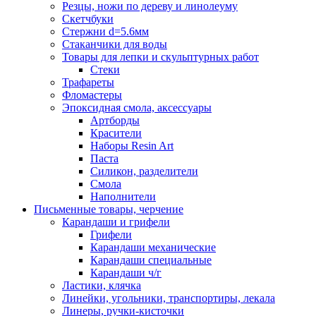
Резцы, ножи по дереву и линолеуму
Скетчбуки
Стержни d=5.6мм
Стаканчики для воды
Товары для лепки и скульптурных работ
Стеки
Трафареты
Фломастеры
Эпоксидная смола, аксессуары
Артборды
Красители
Наборы Resin Art
Паста
Силикон, разделители
Смола
Наполнители
Письменные товары, черчение
Карандаши и грифели
Грифели
Карандаши механические
Карандаши специальные
Карандаши ч/г
Ластики, клячка
Линейки, угольники, транспортиры, лекала
Линеры, ручки-кисточки