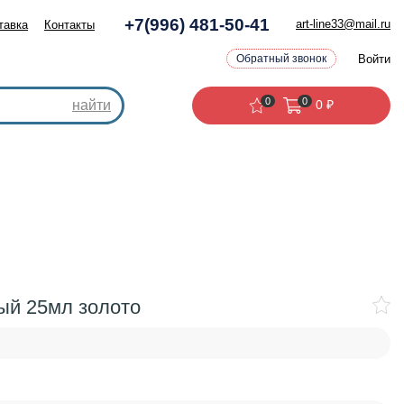
+7(996) 481-50-41
art-line33@mail.ru
тавка
Контакты
Войти
Обратный звонок
0
0
найти
0
₽
ый 25мл золото