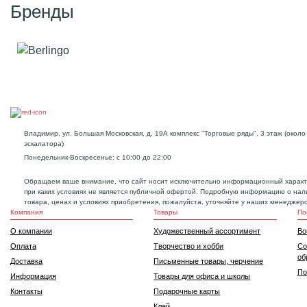
Бренды
Владимир, ул. Большая Московская, д. 19А комплекс "Торговые ряды", 3 этаж (около
эскалатора)
Понедельник-Воскресенье: с 10:00 до 22:00
Обращаем ваше внимание, что сайт носит исключительно информационный характ
при каких условиях не является публичной офертой. Подробную информацию о нал
товара, ценах и условиях приобретения, пожалуйста, уточняйте у наших менеджеро
Компания
Товары
По
О компании
Художественный ассортимент
Во
Оплата
Творчество и хобби
Со
об
Доставка
Письменные товары, черчение
По
Информация
Товары для офиса и школы
Контакты
Подарочные карты
Клей