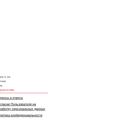
ер и ни
ичии
в.
купателям
просы и ответы
гласие Пользователя на
работку персональных данных
литика конфиденциальности