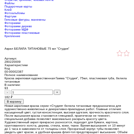
Файлы
Подарочные карты
Клей
Фотоальбомы
Фартуки
Гипсовые фигуры, манекены
Фоторамки
Фоторамки дерево
Фоторамки МДФ
Фоторамки пластиковые
Крепление
Акрил БЕЛИЛА ТИТАНОВЫЕ 75 мл "Студия"
Артикул:
280220009
Характеристики
Код
00-00002387
Полное наименование
Краска акриловая художественная Гамма "Студия", 75мл, пластиковая туба, белила
титановые
В наличии:
93
-
+
182
₽
В корзину
Новая акриловая краска серии «Студия» белила титановые предназначена для
художественно-живописных и декоративно-прикладных работ. Главные отличия:
насыщенный цвет, густая консистенция, высокая адгезия, прочность красочного слоя.
После высыхания краска становится глянцевой, практически не темнеет,
специальная добавка позволяет максимально раскрыть красоту цвета.
Художественный акрил прекрасно разносится, подходит для бумаги, картона,
грунтованного холста, дерева, стекла, кожи, ткани. Время высыхания: от 10 минут
до 1 часа в зависимости от толщины слоя. Прозрачный корпус тубы позволяет
увидеть цвет краски, а удобная крышка флип-топ предотвращает высыхание. Объём