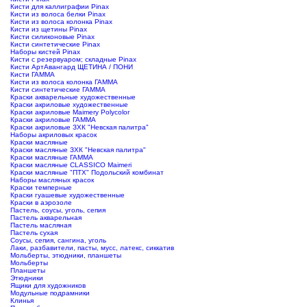
Кисти для каллиграфии Pinax
Кисти из волоса белки Pinax
Кисти из волоса колонка Pinax
Кисти из щетины Pinax
Кисти силиконовые Pinax
Кисти синтетические Pinax
Наборы кистей Pinax
Кисти с резервуаром; складные Pinax
Кисти АртАвангард ЩЕТИНА / ПОНИ
Кисти ГАММА
Кисти из волоса колонка ГАММА
Кисти синтетические ГАММА
Краски акварельные художественные
Краски акриловые художественные
Краски акриловые Maimery Polycolor
Краски акриловые ГАММА
Краски акриловые ЗХК "Невская палитра"
Наборы акриловых красок
Краски масляные
Краски масляные ЗХК "Невская палитра"
Краски масляные ГАММА
Краски масляные CLASSICO Maimeri
Краски масляные "ПТХ" Подольский комбинат
Наборы масляных красок
Краски темперные
Краски гуашевые художественные
Краски в аэрозоле
Пастель, соусы, уголь, сепия
Пастель акварельная
Пастель масляная
Пастель сухая
Соусы, сепия, сангина, уголь
Лаки, разбавители, пасты, мусс, латекс, сиккатив
Мольберты, этюдники, планшеты
Мольберты
Планшеты
Этюдники
Ящики для художников
Модульные подрамники
Клинья