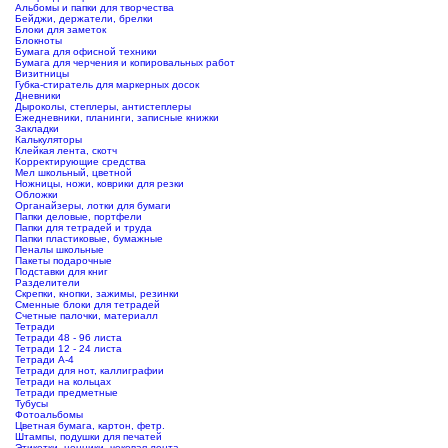
Альбомы и папки для творчества
Бейджи, держатели, брелки
Блоки для заметок
Блокноты
Бумага для офисной техники
Бумага для черчения и копировальных работ
Визитницы
Губка-стиратель для маркерных досок
Дневники
Дыроколы, степлеры, антистеплеры
Ежедневники, планинги, записные книжки
Закладки
Калькуляторы
Клейкая лента, скотч
Корректирующие средства
Мел школьный, цветной
Ножницы, ножи, коврики для резки
Обложки
Органайзеры, лотки для бумаги
Папки деловые, портфели
Папки для тетрадей и труда
Папки пластиковые, бумажные
Пеналы школьные
Пакеты подарочные
Подставки для книг
Разделители
Скрепки, кнопки, зажимы, резинки
Сменные блоки для тетрадей
Счетные палочки, материалл
Тетради
Тетради 48 - 96 листа
Тетради 12 - 24 листа
Тетради А-4
Тетради для нот, каллиграфии
Тетради на кольцах
Тетради предметные
Тубусы
Фотоальбомы
Цветная бумага, картон, фетр.
Штампы, подушки для печатей
Этикетки, ценники, чековая лента