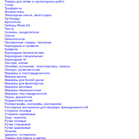
Товары для лепки и скульптурных работ
Стеки
Трафареты
Фломастеры
Эпоксидная смола, аксессуары
Артборды
Красители
Наборы Resin Art
Паста
Силикон, разделители
Смола
Наполнители
Письменные товары, черчение
Карандаши и грифели
Грифели
Карандаши механические
Карандаши специальные
Карандаши ч/г
Ластики, клячка
Линейки, угольники, транспортиры, лекала
Линеры, ручки-кисточки
Маркеры и текстовыделители
Маркер-краска
Маркеры для белой доски
Маркеры для флипчартов
Маркеры меловые
Маркеры перманентные
Маркеры текстовыделители
Перья, держатели
Подарочные ручки
Рапидографы, изографы, расходники
Расходные материалы для пишущих принадлежностей
Стержни гелевые
Стержни шариковые
Тушь, чернила
Ручки гелевые
Ручки стираемые
Ручки шариковые
Точилки
Циркули, готовальни
Товары для офиса и школы