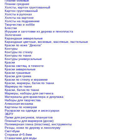
Планки боковые
Планки средние
Холсты, картон грунтованный
Картон грунтованный
Холсты в рулонах
Холсты на картоне
Холсты на подрамнике
Творчество и хобби
Блестки
Игрушки и заготовки из дерева и пенопласта
Золочение
Карандаши акварельные
Карандаши цветные, восковые, масляные, пастельные
Краски по коже "Декола"
Контуры
Контуры по стеклу
Контуры по ткани
Контуры универсальные
Краски
Краска светящ. в темноте
Краски акварельные
Краски гуашевые
Краски для грима
Краски по стеклу и керамике
Краски, маркеры, батик по ткани
Маркеры по ткани
Краски, батик по ткани
Маркеры, наборы для скетчинга
Материалы для кракелюра и декупажа
Наборы для творчества
Алмазная мозаика
Картины по номерам
Раскраски на одежде и аксессуарах
ЭБРУ
Папки для рисунков, планшетов
Планшеты для маркеров (доски)
Полимерная глина (пластика), инструменты
Резцы, ножи по дереву и линолеуму
Скетчбуки
Стержни d=5.6мм
Стаканчики для воды