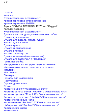
0
₽
Главная
Каталог
Художественный ассортимент
Краски акриловые художественные
Краски акриловые ГАММА
Акрил БЕЛИЛА ТИТАНОВЫЕ 75 мл "Студия"
Каталог товаров
Художественный ассортимент
Бумага и картон для художественных работ
Бумага для акварели
Бумага для акрила, масла, гуаши
Бумага для пастели
Бумага крафт
Бумага крепировонная
Бумага рисовая
Картон, пенокартон
Бумага каменная (синтетическая)
Бумага для пастели А-4 "Палаццо"
Грунт, проклейка
Инструмент и аксессуары художественные
Инструменты для натяжки холста, прочее
Масленки
Мастихины
Палитры
Пеналы для художников
Растушевка
Скульптурные ножи
Стеки
Кисти "Roubloff"/"Живописные кисти"
Кисти из волоса белки "Roubloff"/"Живописные кисти
Кисти из щетины "Roubloff" / "Живописные кисти"
Кисти синтетические "Roubloff"/"Живописные кисти"
Кисти силиконовые Hana
Кисти колонок "Roubloff" / "Живописные кисти"
Наборы кистей "Roubloff"/"Живописные кисти"
Крафические кисти
Кисти Pinax