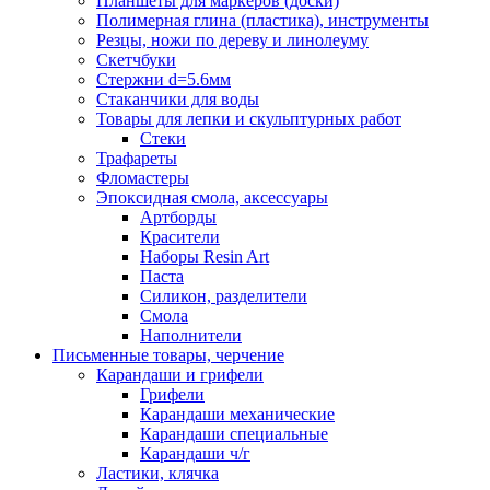
Планшеты для маркеров (доски)
Полимерная глина (пластика), инструменты
Резцы, ножи по дереву и линолеуму
Скетчбуки
Стержни d=5.6мм
Стаканчики для воды
Товары для лепки и скульптурных работ
Стеки
Трафареты
Фломастеры
Эпоксидная смола, аксессуары
Артборды
Красители
Наборы Resin Art
Паста
Силикон, разделители
Смола
Наполнители
Письменные товары, черчение
Карандаши и грифели
Грифели
Карандаши механические
Карандаши специальные
Карандаши ч/г
Ластики, клячка