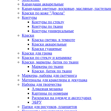
Карандаши акварельные
Карандаши цветные, восковые, масляные, пастельн
Краски по коже "Декола"
Контуры
Контуры по стеклу
Контуры по ткани
Контуры универсальные
Краски
Краска светящ. в темноте
Краски акварельные
Краски гуашевые
Краски для грима
Краски по стеклу и керамике
Краски, маркеры, батик по ткани
Маркеры по ткани
Краски, батик по ткани
Маркеры, наборы для скетчинга
Материалы для кракелюра и декупажа
Наборы для творчества
Алмазная мозаика
Картины по номерам
Раскраски на одежде и аксессуарах
ЭБРУ
Папки для рисунков, планшетов