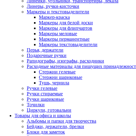
Линейки, угольники, транспортиры, лекала
Линеры, ручки-кисточки
Маркеры и текстовыделители
Маркер-краска
Маркеры для белой доски
Маркеры для флипчартов
Маркеры меловые
Маркеры перманентные
Маркеры текстовыделители
Перья, держатели
Подарочные ручки
Рапидографы, изографы, расходники
Расходные материалы для пишущих принадлежност
Стержни гелевые
Стержни шариковые
Тушь, чернила
Ручки гелевые
Ручки стираемые
Ручки шариковые
Точилки
Циркули, готовальни
Товары для офиса и школы
Альбомы и папки для творчества
Бейджи, держатели, брелки
Блоки для заметок