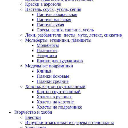
Краски в аэрозоле
Пастель, соусы, уголь, сепия
Пастель акварельная
Пастель масляная
Пастель сухая
Соусы, сепия, сангина, уголь
Лаки, разбавители, пасты, мусс, латекс, сиккатив
Мольберты, этюдники, планшеты
Мольберты
Планшеты
Этюдники
Ящики для художников
Модульные подрамники
Клинья
Планки боковые
Планки средние
Холсты, картон грунтованный
Картон грунтованный
Холсты в рулонах
Холсты на картоне
Холсты на подрамнике
Творчество и хобби
Блестки
Игрушки и заготовки из дерева и пенопласта
Золочение