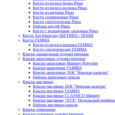
Кисти из волоса белки Pinax
Кисти из волоса колонка Pinax
Кисти из щетины Pinax
Кисти силиконовые Pinax
Кисти синтетические Pinax
Наборы кистей Pinax
Кисти с резервуаром; складные Pinax
Кисти АртАвангард ЩЕТИНА / ПОНИ
Кисти ГАММА
Кисти из волоса колонка ГАММА
Кисти синтетические ГАММА
Краски акварельные художественные
Краски акриловые художественные
Краски акриловые Maimery Polycolor
Краски акриловые ГАММА
Краски акриловые ЗХК "Невская палитра"
Наборы акриловых красок
Краски масляные
Краски масляные ЗХК "Невская палитра"
Краски масляные ГАММА
Краски масляные CLASSICO Maimeri
Краски масляные "ПТХ" Подольский комбин
Наборы масляных красок
Краски темперные
Краски гуашевые художественные