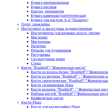
Бумага крепировонная
Бумага рисовая
Картон, пенокартон
Бумага каменная (синтетическая)
Бумага для пастели А-4 "Палаццо"
Грунт, проклейка
Инструмент и аксессуары художественные
Инструменты для натяжки холста, прочее
Масленки
Мастихины
Палитры
Пеналы для художников
Растушевка
Скульптурные ножи
Стеки
Кисти "Roubloff"/"Живописные кисти"
Кисти из волоса белки "Roubloff"/"Живописн
Кисти из щетины "Roubloff" / "Живописные к
Кисти синтетические "Roubloff"/"Живописны
Кисти силиконовые Hana
Кисти колонок "Roubloff" / "Живописные кис
Наборы кистей "Roubloff"/"Живописные кист
Крафические кисти
Кисти Pinax
Кисти для каллиграфии Pinax