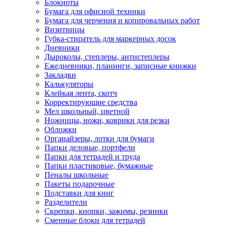
Блокноты
Бумага для офисной техники
Бумага для черчения и копировальных работ
Визитницы
Губка-стиратель для маркерных досок
Дневники
Дыроколы, степлеры, антистеплеры
Ежедневники, планинги, записные книжки
Закладки
Калькуляторы
Клейкая лента, скотч
Корректирующие средства
Мел школьный, цветной
Ножницы, ножи, коврики для резки
Обложки
Органайзеры, лотки для бумаги
Папки деловые, портфели
Папки для тетрадей и труда
Папки пластиковые, бумажные
Пеналы школьные
Пакеты подарочные
Подставки для книг
Разделители
Скрепки, кнопки, зажимы, резинки
Сменные блоки для тетрадей