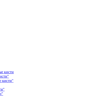
ые кисти
исти"
е кисти"
ти"
и"